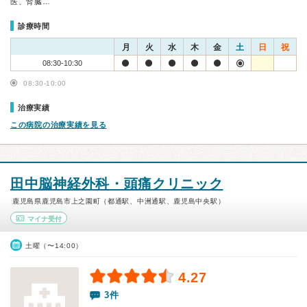
医、腎臓…
診療時間
月
火
水
木
金
土
日
祝
08:30-10:30
08:30-10:00
治療実績
この病院の治療実績を見る
田中脳神経外科・頭痛クリニック
鹿児島県鹿児島市上之園町（都通駅、中洲通駅、鹿児島中央駅）
マイナ受付
土曜（〜14:00）
4.27
3件