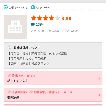
土曜（〜11:30）
朝（8:30〜）
3.89
13件
アクセス数 7月:
1,728
| 6月:
1,650
脳神経外科について
【専門医・資格】
頭痛専門医、めまい相談医
【専門外来】
めまい専門外来
【診療・治療法】
神経ブロック
腎臓内科
5.0
話しやすい先生
耳鼻咽喉科
副鼻腔炎（蓄膿症）
5.0
夜間診療