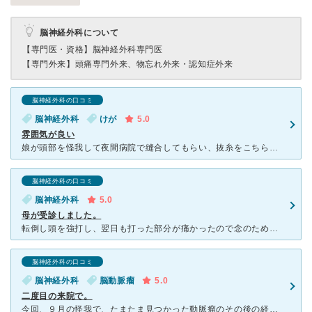
脳神経外科について
【専門医・資格】
脳神経外科専門医
【専門外来】
頭痛専門外来、物忘れ外来・認知症外来
脳神経外科の口コミ
脳神経外科
けが
5.0
雰囲気が良い
娘が頭部を怪我して夜間病院で縫合してもらい、抜糸をこちらの病院でお願いしました。 口コミがよかったので選びましたが、みなさんの口コミ通りスタッフみなさん感じが良く、雰囲気が良い病院だと思いました。先
脳神経外科の口コミ
脳神経外科
5.0
母が受診しました。
転倒し頭を強打し、翌日も打った部分が痛かったので念のため、翌日にMRIを撮りました。とても気さくな笑顔の先生で、説明も的確でした。打った部分だけでなく、他の部位の説明もしてくれて、一石二鳥でした。院内
脳神経外科の口コミ
脳神経外科
脳動脈瘤
5.0
二度目の来院で。
今回、９月の怪我で、たまたま見つかった動脈瘤のその後の経過を見るために、ＭＲＩをとりました。前回、初めてのＭＲＩで、音の大きさに驚きましたが、今回耳栓をさせていただきました。その上からヘッドホンをして