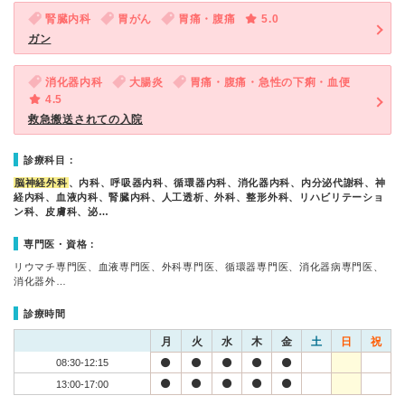
腎臓内科
胃がん
胃痛・腹痛
5.0
ガン
消化器内科
大腸炎
胃痛・腹痛・急性の下痢・血便
4.5
救急搬送されての入院
診療科目：
脳神経外科
、内科、呼吸器内科、循環器内科、消化器内科、内分泌代謝科、神
経内科、血液内科、腎臓内科、人工透析、外科、整形外科、リハビリテーショ
ン科、皮膚科、泌…
専門医・資格：
リウマチ専門医、血液専門医、外科専門医、循環器専門医、消化器病専門医、
消化器外…
診療時間
月
火
水
木
金
土
日
祝
08:30-12:15
13:00-17:00