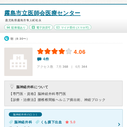
霧島市立医師会医療センター
鹿児島県霧島市隼人町松永
駐車場あり
電子決済可
マイナ受付
(スマホ可)
朝（8:30〜）
4.06
4件
アクセス数 7月:
368
| 6月:
344
脳神経外科について
【専門医・資格】
脳神経外科専門医
【診療・治療法】
腰椎椎間板ヘルニア摘出術、神経ブロック
脳神経外科の口コミ
脳神経外科
くも膜下出血
5.0