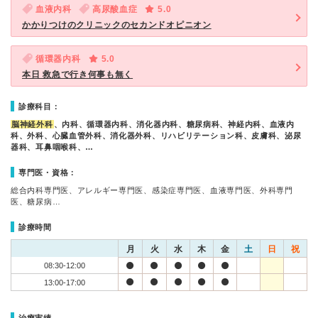
血液内科
高尿酸血症
5.0
かかりつけのクリニックのセカンドオピニオン
循環器内科
5.0
本日 救急で行き何事も無く
診療科目：
脳神経外科
、内科、循環器内科、消化器内科、糖尿病科、神経内科、血液内
科、外科、心臓血管外科、消化器外科、リハビリテーション科、皮膚科、泌尿
器科、耳鼻咽喉科、…
専門医・資格：
総合内科専門医、アレルギー専門医、感染症専門医、血液専門医、外科専門
医、糖尿病…
診療時間
月
火
水
木
金
土
日
祝
08:30-12:00
13:00-17:00