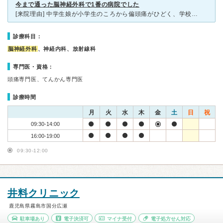
今まで通った脳神経外科で1番の病院でした
[来院理由] 中学生娘が小学生のころから偏頭痛がひどく、学校で倒れた時に 保健室の先生に勧められて伺いました [症状] ひどい偏頭痛。薬を飲んでも効くことがあまりなく、嘔吐や貧血を 1年
診療科目：
脳神経外科
、神経内科、放射線科
専門医・資格：
頭痛専門医、てんかん専門医
診療時間
月
火
水
木
金
土
日
祝
09:30-14:00
16:00-19:00
09:30-12:00
井料クリニック
鹿児島県霧島市国分広瀬
駐車場あり
電子決済可
マイナ受付
電子処方せん対応