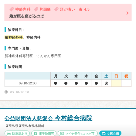
神経内科
片頭痛
頭が痛い
4.5
娘が頭を痛がるので
診療科目：
脳神経外科
、神経内科
専門医・資格：
脳神経外科専門医、てんかん専門医
診療時間
月
火
水
木
金
土
日
祝
09:10-12:00
09:10-10:50
今村総合病院
公益財団法人慈愛会
鹿児島県鹿児島市鴨池新町
駐車場あり
電子決済可
マイナ受付
(スマホ可)
女医在籍