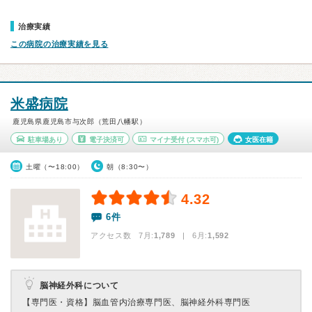
治療実績
この病院の治療実績を見る
米盛病院
鹿児島県鹿児島市与次郎（荒田八幡駅）
駐車場あり
電子決済可
マイナ受付
(スマホ可)
女医在籍
土曜（〜18:00）
朝（8:30〜）
4.32
6件
アクセス数 7月:
1,789
| 6月:
1,592
脳神経外科について
【専門医・資格】
脳血管内治療専門医、脳神経外科専門医