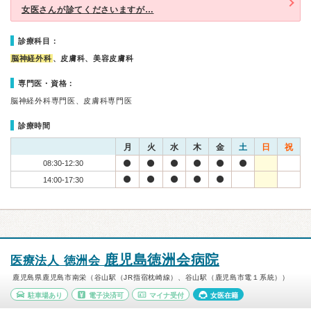
女医さんが診てくださいますが…
診療科目：
脳神経外科
、皮膚科、美容皮膚科
専門医・資格：
脳神経外科専門医、皮膚科専門医
診療時間
月
火
水
木
金
土
日
祝
08:30-12:30
14:00-17:30
鹿児島徳洲会病院
医療法人 徳洲会
鹿児島県鹿児島市南栄（谷山駅（JR指宿枕崎線）、谷山駅（鹿児島市電１系統））
駐車場あり
電子決済可
マイナ受付
女医在籍