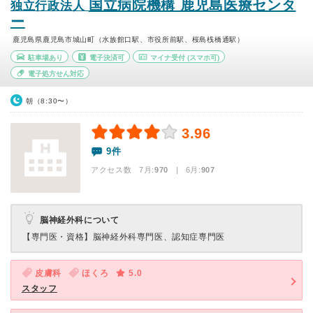
国立病院機構 鹿児島医療センタ
独立行政法人
ー
鹿児島県鹿児島市城山町（水族館口駅、市役所前駅、桜島桟橋通駅）
駐車場あり
電子決済可
マイナ受付
(スマホ可)
電子処方せん対応
朝（8:30〜）
3.96
9件
アクセス数 7月:
970
| 6月:
907
脳神経外科について
【専門医・資格】
脳神経外科専門医、認知症専門医
皮膚科
ほくろ
5.0
スタッフ