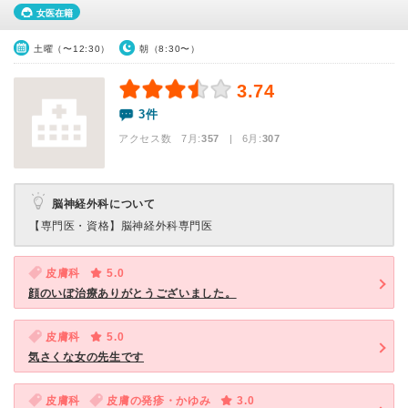
女医在籍
土曜（〜12:30）
朝（8:30〜）
3.74
3件
アクセス数 7月:
357
| 6月:
307
脳神経外科について
【専門医・資格】
脳神経外科専門医
皮膚科
5.0
顔のいぼ治療ありがとうございました。
皮膚科
5.0
気さくな女の先生です
皮膚科
皮膚の発疹・かゆみ
3.0