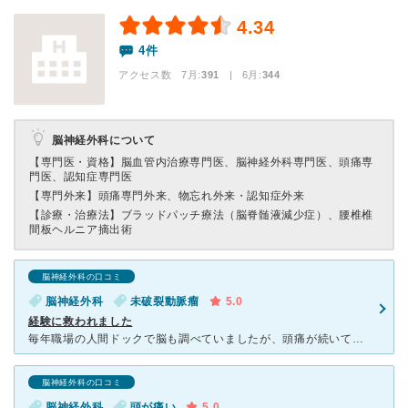
4.34
4件
アクセス数 7月:
391
| 6月:
344
脳神経外科について
【専門医・資格】
脳血管内治療専門医、脳神経外科専門医、頭痛専
門医、認知症専門医
【専門外来】
頭痛専門外来、物忘れ外来・認知症外来
【診療・治療法】
ブラッドパッチ療法（脳脊髄液減少症）、腰椎椎
間板ヘルニア摘出術
脳神経外科の口コミ
脳神経外科
未破裂動脈瘤
5.0
経験に救われました
毎年職場の人間ドックで脳も調べていましたが、頭痛が続いていた事と母も動脈瘤で手術した事から念の為検査してもらいました。通常、人間ドックの撮影範囲は異常が起こりやすい場所を中心に撮るそうです。私は人間ド
脳神経外科の口コミ
脳神経外科
頭が痛い
5.0