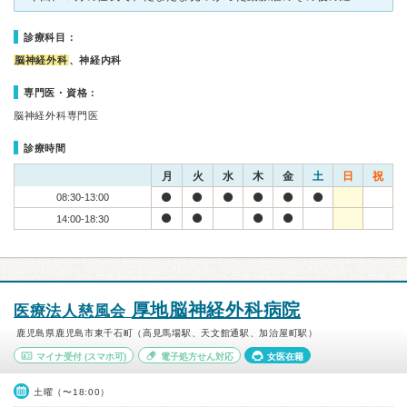
診療科目：
脳神経外科
、神経内科
専門医・資格：
脳神経外科専門医
診療時間
月
火
水
木
金
土
日
祝
08:30-13:00
14:00-18:30
厚地脳神経外科病院
医療法人慈風会
鹿児島県鹿児島市東千石町（高見馬場駅、天文館通駅、加治屋町駅）
マイナ受付
(スマホ可)
電子処方せん対応
女医在籍
土曜（〜18:00）