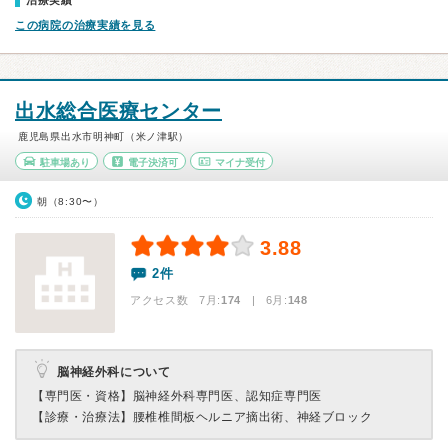
治療実績
この病院の治療実績を見る
出水総合医療センター
鹿児島県出水市明神町（米ノ津駅）
駐車場あり
電子決済可
マイナ受付
朝（8:30〜）
3.88
2件
アクセス数 7月:
174
| 6月:
148
脳神経外科について
【専門医・資格】
脳神経外科専門医、認知症専門医
【診療・治療法】
腰椎椎間板ヘルニア摘出術、神経ブロック