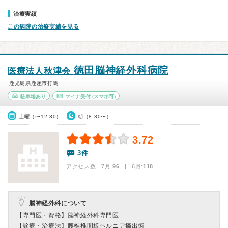
治療実績
この病院の治療実績を見る
徳田脳神経外科病院
医療法人秋津会
鹿児島県鹿屋市打馬
駐車場あり
マイナ受付
(スマホ可)
土曜（〜12:30）
朝（8:30〜）
3.72
3件
アクセス数 7月:
96
| 6月:
118
脳神経外科について
【専門医・資格】
脳神経外科専門医
【診療・治療法】
腰椎椎間板ヘルニア摘出術