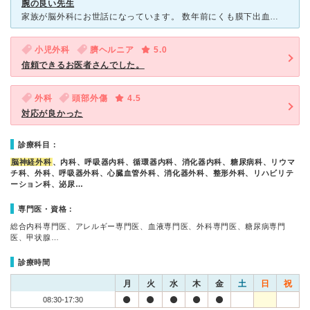
腕の良い先生
家族が脳外科にお世話になっています。 数年前にくも膜下出血で救急搬送され手術していただきましたが、無事に後遺症なく過ごせています。 今も定期的に通い、画像を撮って確認していただいています。 先生
小児外科
臍ヘルニア
5.0
信頼できるお医者さんでした。
外科
頭部外傷
4.5
対応が良かった
診療科目：
脳神経外科
、内科、呼吸器内科、循環器内科、消化器内科、糖尿病科、リウマ
チ科、外科、呼吸器外科、心臓血管外科、消化器外科、整形外科、リハビリテ
ーション科、泌尿…
専門医・資格：
総合内科専門医、アレルギー専門医、血液専門医、外科専門医、糖尿病専門
医、甲状腺…
診療時間
月
火
水
木
金
土
日
祝
08:30-17:30