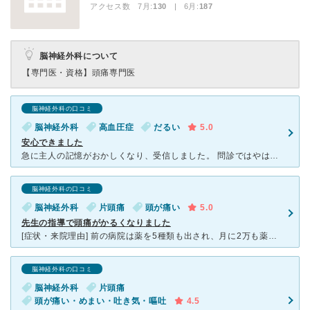
アクセス数 7月:
130
| 6月:
187
脳神経外科について
【専門医・資格】
頭痛専門医
脳神経外科の口コミ
脳神経外科
高血圧症
だるい
5.0
安心できました
急に主人の記憶がおかしくなり、受信しました。 問診ではやはり記憶に問題があるとのこと。 CT検査では問題がなく、高血圧からの症状でだろうということでした。採血検査の結果、高血圧と糖尿病が見つかりま
脳神経外科の口コミ
脳神経外科
片頭痛
頭が痛い
5.0
先生の指導で頭痛がかるくなりました
[症状・来院理由] 前の病院は薬を5種類も出され、月に2万も薬代がかかり、なのに頭痛はひどくなるばかりで問題があるところでした。 [医師の診断・治療法] 薬の飲みすぎで薬物療法頭痛でした
脳神経外科の口コミ
脳神経外科
片頭痛
頭が痛い・めまい・吐き気・嘔吐
4.5