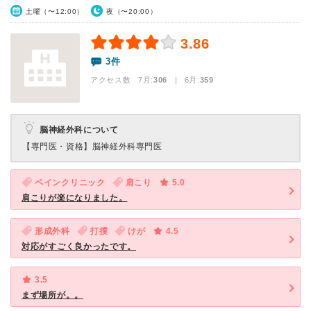
土曜（〜12:00）
夜（〜20:00）
3.86
3件
アクセス数 7月:
306
| 6月:
359
脳神経外科について
【専門医・資格】
脳神経外科専門医
ペインクリニック
肩こり
5.0
肩こりが楽になりました。
形成外科
打撲
けが
4.5
対応がすごく良かったです。
3.5
まず場所が。。