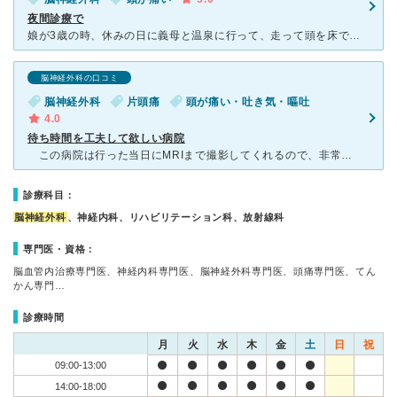
夜間診療で
娘が3歳の時、休みの日に義母と温泉に行って、走って頭を床で打ち、夜になって頭が痛いと言い出しました。心配だったので、夜間に電話で問い合わせたところ、夜間診療をしていたので直ぐに診療を受けました。MRI
脳神経外科の口コミ
脳神経外科
片頭痛
頭が痛い・吐き気・嘔吐
4.0
待ち時間を工夫して欲しい病院
この病院は行った当日にMRIまで撮影してくれるので、非常に親切な病院です。他の病院に行くと予約が必要ですが、この病院は予約なしで当日に行くとMRIまで撮ってくれます。 ただし、病院の開始時間に受
診療科目：
脳神経外科
、神経内科、リハビリテーション科、放射線科
専門医・資格：
脳血管内治療専門医、神経内科専門医、脳神経外科専門医、頭痛専門医、てん
かん専門…
診療時間
月
火
水
木
金
土
日
祝
09:00-13:00
14:00-18:00