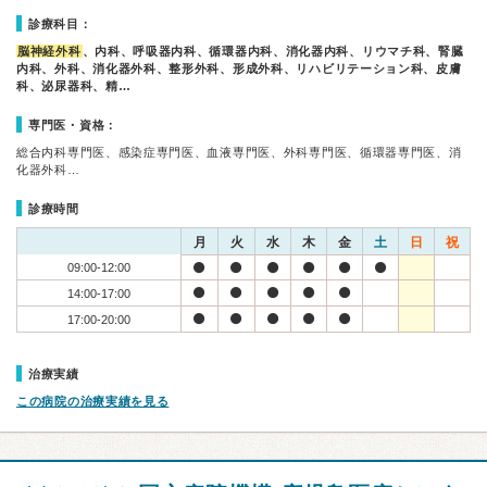
診療科目：
脳神経外科
、内科、呼吸器内科、循環器内科、消化器内科、リウマチ科、腎臓
内科、外科、消化器外科、整形外科、形成外科、リハビリテーション科、皮膚
科、泌尿器科、精…
専門医・資格：
総合内科専門医、感染症専門医、血液専門医、外科専門医、循環器専門医、消
化器外科…
診療時間
月
火
水
木
金
土
日
祝
09:00-12:00
14:00-17:00
17:00-20:00
治療実績
この病院の治療実績を見る