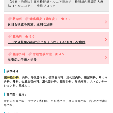
【診療・治療法】
腰椎椎間板ヘルニア摘出術、椎間板内酵素注入療
法（ヘルニコア）、神経ブロック
救急科
蜂窩織炎（蜂巣炎）
5.0
休日も検査を実施、適切な治療
救急科
5.0
ドラマや緊急24時に出てきそうなくらいきれいな病院
整形外科
脊柱管狭窄症
4.5
狭窄症の手術と術後
診療科目：
脳神経外科
、内科、呼吸器内科、循環器内科、消化器内科、糖尿病科、リウマ
チ科、外科、心臓血管外科、消化器外科、整形外科、形成外科、リハビリテー
ション科、産婦人…
専門医・資格：
総合内科専門医、リウマチ専門医、外科専門医、糖尿病専門医、内分泌代謝科
専門医、…