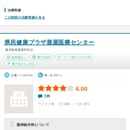
治療実績
この病院の治療実績を見る
県民健康プラザ鹿屋医療センター
鹿児島県鹿屋市札元
駐車場あり
電子決済可
マイナ受付
(スマホ可)
電子処方せん対応
土曜（〜10:00）
朝（8:30〜）
4.00
3件
アクセス数 7月:
204
| 6月:
271
脳神経外科について