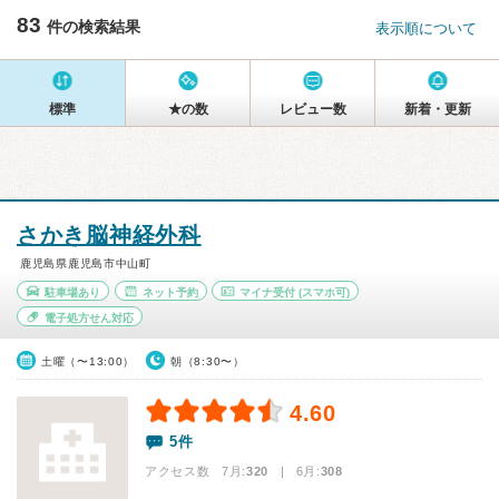
83
件の検索結果
表示順について
標準
★の数
レビュー数
新着・更新
さかき脳神経外科
鹿児島県鹿児島市中山町
駐車場あり
ネット予約
マイナ受付
(スマホ可)
電子処方せん対応
土曜（〜13:00）
朝（8:30〜）
4.60
5件
アクセス数 7月:
320
| 6月:
308