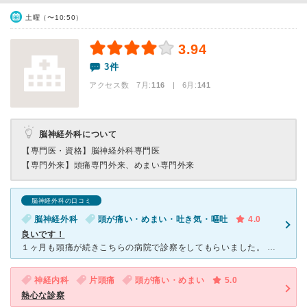
土曜（〜10:50）
3.94
3件
アクセス数 7月:
116
| 6月:
141
脳神経外科について
【専門医・資格】
脳神経外科専門医
【専門外来】
頭痛専門外来、めまい専門外来
脳神経外科の口コミ
脳神経外科
頭が痛い・めまい・吐き気・嘔吐
4.0
良いです！
１ヶ月も頭痛が続きこちらの病院で診察をしてもらいました。 すぐにCT検査をして頂き異常は無く偏頭痛との診断で予防薬を処方してもらい飲んだところびっくりするくらいすぐに痛みが治まり、もっと早く受診して
神経内科
片頭痛
頭が痛い・めまい
5.0
熱心な診察