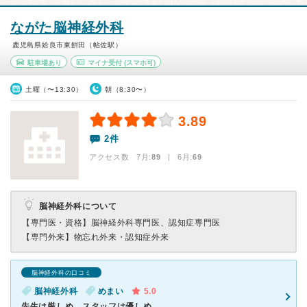
ながた脳神経外科
鹿児島県姶良市東餠田（帖佐駅）
駐車場あり
マイナ受付
(スマホ可)
土曜（〜13:30）
朝（8:30〜）
3.89
2件
アクセス数 7月:
89
| 6月:
69
脳神経外科について
【専門医・資格】
脳神経外科専門医、認知症専門医
【専門外来】
物忘れ外来・認知症外来
脳神経外科の口コミ
脳神経外科
めまい
5.0
先生は厳しめ、スタッフは優しめ。