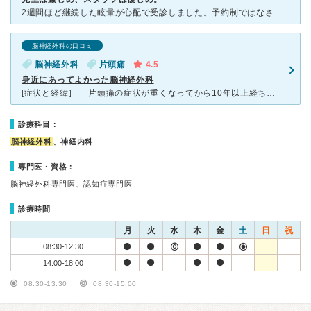
2週間ほど継続した眩暈が心配で受診しました。予約制ではなさそうでしたが、朝一番で受診したので待ち時間はなかったです。新しい病院なのか、窓が広いからか、病院内がとても明るく清潔な感じを受けました。看護師
脳神経外科の口コミ
脳神経外科
片頭痛
4.5
身近にあってよかった脳神経外科
[症状と経緯］ 片頭痛の症状が重くなってから10年以上経ちます。 10年以上前、鹿児島市内の有名な脳神経外科で 診察してもらったときは、『筋緊張型頭痛』と診断され、 筋弛緩薬などを処方しても
診療科目：
脳神経外科
、神経内科
専門医・資格：
脳神経外科専門医、認知症専門医
診療時間
月
火
水
木
金
土
日
祝
08:30-12:30
14:00-18:00
08:30-13:30
08:30-15:00