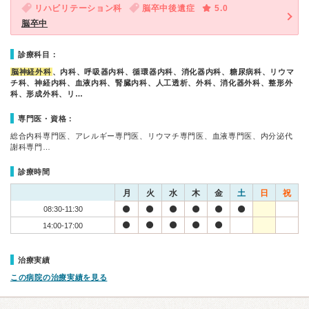
リハビリテーション科
脳卒中後遺症
5.0
脳卒中
診療科目：
脳神経外科
、内科、呼吸器内科、循環器内科、消化器内科、糖尿病科、リウマ
チ科、神経内科、血液内科、腎臓内科、人工透析、外科、消化器外科、整形外
科、形成外科、リ…
専門医・資格：
総合内科専門医、アレルギー専門医、リウマチ専門医、血液専門医、内分泌代
謝科専門…
診療時間
月
火
水
木
金
土
日
祝
08:30-11:30
14:00-17:00
治療実績
この病院の治療実績を見る