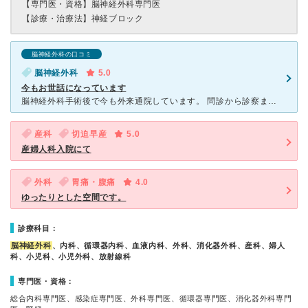
【専門医・資格】
脳神経外科専門医
【診療・治療法】
神経ブロック
脳神経外科の口コミ
脳神経外科
5.0
今もお世話になっています
脳神経外科手術後で今も外来通院しています。 問診から診察までスムーズ。 問診の看護師さんは地元のおばちゃんで気さくな感じで話してくれます。 先生もとても優しくて、薬の調整など融通利かせてくれて助
産科
切迫早産
5.0
産婦人科入院にて
外科
胃痛・腹痛
4.0
ゆったりとした空間です。
診療科目：
脳神経外科
、内科、循環器内科、血液内科、外科、消化器外科、産科、婦人
科、小児科、小児外科、放射線科
専門医・資格：
総合内科専門医、感染症専門医、外科専門医、循環器専門医、消化器外科専門