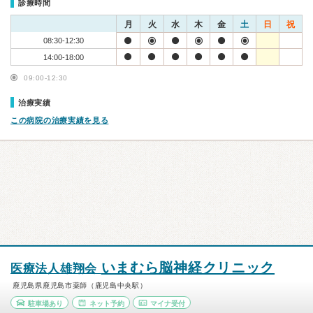
診療時間
月
火
水
木
金
土
日
祝
08:30-12:30
14:00-18:00
09:00-12:30
治療実績
この病院の治療実績を見る
いまむら脳神経クリニック
医療法人雄翔会
鹿児島県鹿児島市薬師（鹿児島中央駅）
駐車場あり
ネット予約
マイナ受付