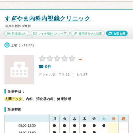
すぎやま内科内視鏡クリニック
福島県福島市渡利
駐車場あり
マイナ受付
(スマホ可)
電子処方せん対応
女医在籍
土曜（〜12:30）
－
0件
アクセス数 7月:
36
| 6月:
37
診療科目：
人間ドック
、内科、消化器内科、健康診断
診療時間
月
火
水
木
金
土
日
祝
09:00-12:30
14:00-18:00