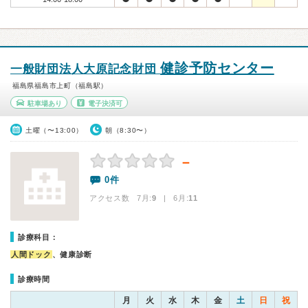
健診予防センター
一般財団法人大原記念財団
福島県福島市上町（福島駅）
駐車場あり
電子決済可
土曜（〜13:00）
朝（8:30〜）
－
0件
アクセス数 7月:
9
| 6月:
11
診療科目：
人間ドック
、健康診断
診療時間
月
火
水
木
金
土
日
祝