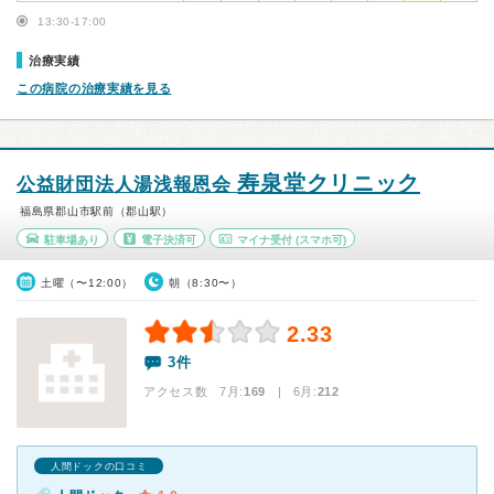
13:30-17:00
治療実績
この病院の治療実績を見る
寿泉堂クリニック
公益財団法人湯浅報恩会
福島県郡山市駅前（郡山駅）
駐車場あり
電子決済可
マイナ受付
(スマホ可)
土曜（〜12:00）
朝（8:30〜）
2.33
3件
アクセス数 7月:
169
| 6月:
212
人間ドックの口コミ