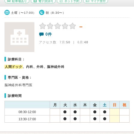
駐車場あり
電子決済可
ネット予約
マイナ受付
土曜（〜17:00）
朝（8:30〜）
－
0件
アクセス数 7月:
50
| 6月:
48
診療科目：
人間ドック
、内科、外科、脳神経外科
専門医・資格：
脳神経外科専門医
診療時間
月
火
水
木
金
土
日
祝
08:30-12:00
13:30-17:00