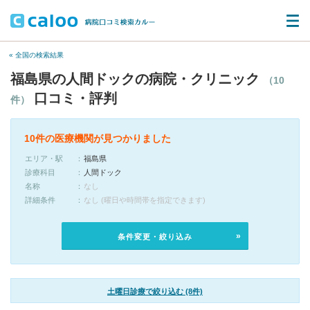
« 全国の検索結果
福島県の人間ドックの病院・クリニック
（10
口コミ・評判
件）
10件の医療機関が見つかりました
エリア・駅
福島県
診療科目
人間ドック
名称
なし
詳細条件
なし (曜日や時間帯を指定できます)
条件変更・絞り込み
土曜日診療で絞り込む (8件)