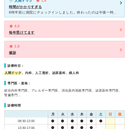
人間ドック
1.0
時間がかかりすぎる
8時半前に病院にチェックインしました。終わったのは午後一時過ぎ。。。最後の先生の内科で結果通知も、ざっくばらんに言われて悪いところがなんなのか、どうしてそうなったか？の説明も『専門外なので、後で通知結
4.0
毎年受けてます
1.0
健診
診療科目：
人間ドック
、内科、人工透析、泌尿器科、婦人科
専門医・資格：
総合内科専門医、アレルギー専門医、消化器内視鏡専門医、泌尿器科専門医、
腎臓専門…
診療時間
月
火
水
木
金
土
日
祝
08:30-12:00
13:30-17:00