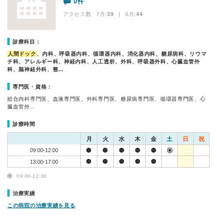
0件
アクセス数 7月:
39
| 6月:
44
診療科目：
人間ドック
、内科、呼吸器内科、循環器内科、消化器内科、糖尿病科、リウマ
チ科、アレルギー科、神経内科、人工透析、外科、呼吸器外科、心臓血管外
科、脳神経外科、整…
専門医・資格：
総合内科専門医、血液専門医、外科専門医、糖尿病専門医、循環器専門医、心
臓血管外…
診療時間
月
火
水
木
金
土
日
祝
09:00-12:00
13:00-17:00
09:00-12:30
治療実績
この病院の治療実績を見る