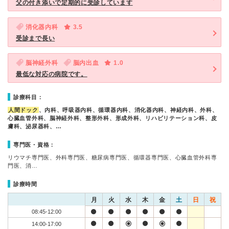
父の付き添いで定期的に受診しています
消化器内科
3.5
受診まで長い
脳神経外科
脳内出血
1.0
最低な対応の病院です。
診療科目：
人間ドック
、内科、呼吸器内科、循環器内科、消化器内科、神経内科、外科、
心臓血管外科、脳神経外科、整形外科、形成外科、リハビリテーション科、皮
膚科、泌尿器科、…
専門医・資格：
リウマチ専門医、外科専門医、糖尿病専門医、循環器専門医、心臓血管外科専
門医、消…
診療時間
月
火
水
木
金
土
日
祝
08:45-12:00
14:00-17:00