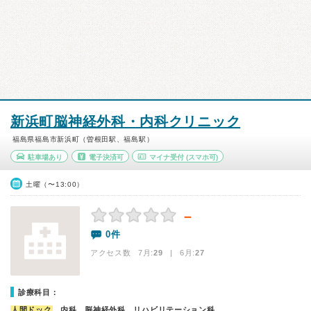
新浜町脳神経外科・内科クリニック
福島県福島市新浜町（曽根田駅、福島駅）
駐車場あり
電子決済可
マイナ受付
(スマホ可)
土曜（〜13:00）
－
0件
アクセス数 7月:
29
| 6月:
27
診療科目：
人間ドック
、内科、脳神経外科、リハビリテーション科