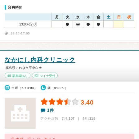
診療時間
月
火
水
木
金
土
日
祝
13:00-17:00
13:30-17:00
なかにし内科クリニック
福島県いわき市平北白土
駐車場あり
マイナ受付
土曜（〜13:00）
朝（8:00〜）
3.40
1件
アクセス数 7月:
107
| 6月:
119