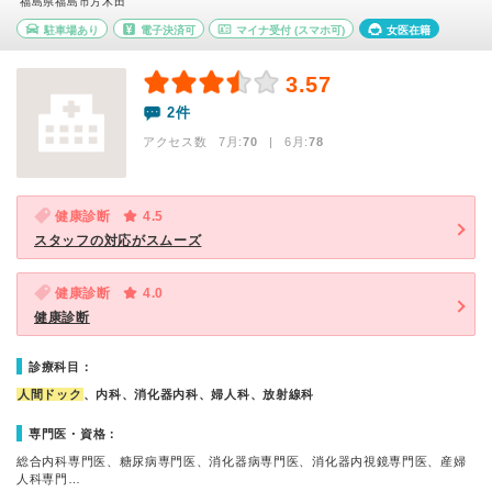
福島県福島市方木田
駐車場あり
電子決済可
マイナ受付
(スマホ可)
女医在籍
3.57
2件
アクセス数 7月:
70
| 6月:
78
健康診断
4.5
スタッフの対応がスムーズ
健康診断
4.0
健康診断
診療科目：
人間ドック
、内科、消化器内科、婦人科、放射線科
専門医・資格：
総合内科専門医、糖尿病専門医、消化器病専門医、消化器内視鏡専門医、産婦
人科専門…