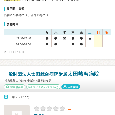
専門医・資格：
脳神経外科専門医、認知症専門医
診療時間
月
火
水
木
金
土
日
祝
09:00-12:30
14:00-18:00
09:00-13:00
太田熱海病院
一般財団法人太田綜合病院附属
福島県郡山市熱海町熱海（磐梯熱海駅）
駐車場あり
マイナ受付
(スマホ可)
女医在籍
土曜（〜12:30）
－