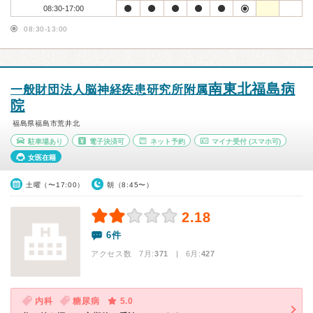
08:30-17:00
08:30-13:00
南東北福島病
一般財団法人脳神経疾患研究所附属
院
福島県福島市荒井北
駐車場あり
電子決済可
ネット予約
マイナ受付
(スマホ可)
女医在籍
土曜（〜17:00）
朝（8:45〜）
2.18
6件
アクセス数 7月:
371
| 6月:
427
内科
糖尿病
5.0