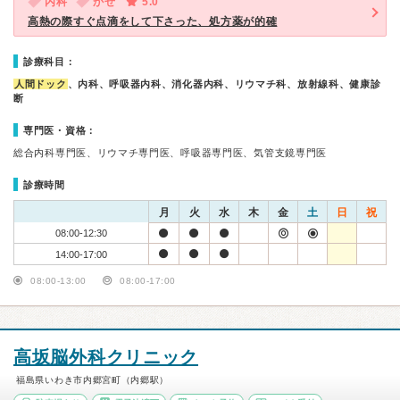
内科
かぜ
5.0
高熱の際すぐ点滴をして下さった、処方薬が的確
診療科目：
人間ドック
、内科、呼吸器内科、消化器内科、リウマチ科、放射線科、健康診
断
専門医・資格：
総合内科専門医、リウマチ専門医、呼吸器専門医、気管支鏡専門医
診療時間
月
火
水
木
金
土
日
祝
08:00-12:30
14:00-17:00
08:00-13:00
08:00-17:00
高坂脳外科クリニック
福島県いわき市内郷宮町（内郷駅）