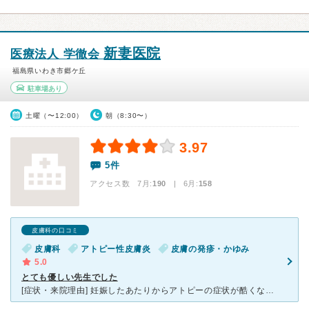
新妻医院
医療法人 学徹会
福島県いわき市郷ケ丘
駐車場あり
土曜（〜12:00）
朝（8:30〜）
3.97
5件
アクセス数 7月:
190
| 6月:
158
皮膚科の口コミ
皮膚科
アトピー性皮膚炎
皮膚の発疹・かゆみ
5.0
とても優しい先生でした
[症状・来院理由] 妊娠したあたりからアトピーの症状が酷くなり他の病院に通院していました。 子供が卒乳したのでもっと症状を抑える薬を処方して欲しいとお願いしたら、自分の治療が信じられないなら他の病