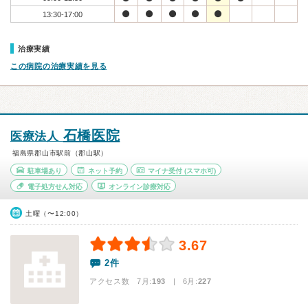
13:30-17:00
治療実績
この病院の治療実績を見る
石橋医院
医療法人
福島県郡山市駅前（郡山駅）
駐車場あり
ネット予約
マイナ受付
(スマホ可)
電子処方せん対応
オンライン診療対応
土曜（〜12:00）
3.67
2件
アクセス数 7月:
193
| 6月:
227