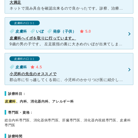
大満足
ネットで混み具合を確認出来るので良かったです。診察、治療までスムーズでした。顔のイボを取って頂きましたが、女医さんが大変優しいお声で手際良く施術して下さいました。美容整形クリニックなら高額だと思います
皮膚科の口コミ
皮膚科
いぼ
発疹（子供）
5.0
皮膚科へイボを取りに行っています。
9歳の男の子です。 左足親指の裏に大きめのいぼが出来てしまいました。 いぼはそのまま治る事もあるようですが、 足の裏という事、プールに入れないとの事、 いぼに当たると痛がったので、除去をして欲
皮膚科の口コミ
皮膚科
4.5
小児科の先生のオススメで
郡山市に引っ越してくる前に、小児科のかかりつけ医に紹介してもらい行ってみました。引っ越す前にかかっていた皮膚科で子供の掻きこわし部分や痒み等が中々良くならず悩んでました。先生に診てもらったところ、薬が
診療科目：
皮膚科
、内科、消化器内科、アレルギー科
専門医・資格：
総合内科専門医、消化器病専門医、肝臓専門医、消化器内視鏡専門医、皮膚科
専門医
診療時間