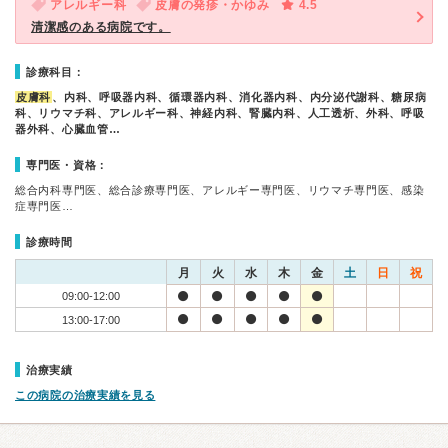
アレルギー科
皮膚の発疹・かゆみ
4.5
清潔感のある病院です。
診療科目：
皮膚科
、内科、呼吸器内科、循環器内科、消化器内科、内分泌代謝科、糖尿病
科、リウマチ科、アレルギー科、神経内科、腎臓内科、人工透析、外科、呼吸
器外科、心臓血管…
専門医・資格：
総合内科専門医、総合診療専門医、アレルギー専門医、リウマチ専門医、感染
症専門医…
診療時間
月
火
水
木
金
土
日
祝
09:00-12:00
13:00-17:00
治療実績
この病院の治療実績を見る