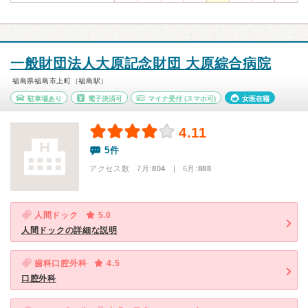
一般財団法人大原記念財団 大原綜合病院
福島県福島市上町（福島駅）
駐車場あり
電子決済可
マイナ受付
(スマホ可)
女医在籍
4.11
5件
アクセス数 7月:
804
| 6月:
888
人間ドック
5.0
人間ドックの詳細な説明
歯科口腔外科
4.5
口腔外科