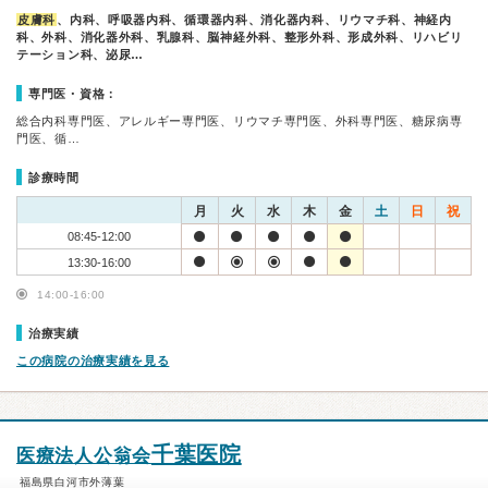
皮膚科
、内科、呼吸器内科、循環器内科、消化器内科、リウマチ科、神経内
科、外科、消化器外科、乳腺科、脳神経外科、整形外科、形成外科、リハビリ
テーション科、泌尿…
専門医・資格：
総合内科専門医、アレルギー専門医、リウマチ専門医、外科専門医、糖尿病専
門医、循…
診療時間
月
火
水
木
金
土
日
祝
08:45-12:00
13:30-16:00
14:00-16:00
治療実績
この病院の治療実績を見る
千葉医院
医療法人公翁会
福島県白河市外薄葉