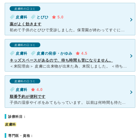
皮膚科の口コミ
皮膚科
とびひ
5.0
薬がよく効きます
初めて子供のとびひで受診しました。保育園が終わってすぐに受付(16時30分)しましたが、受付の方に「診察は約2時間後になりますのでどこかで時間を潰してきても大丈夫ですよ」と言ってもらえたので、とりあえ
皮膚科の口コミ
皮膚科
皮膚の発疹・かゆみ
4.5
キッズスペースがあるので、待ち時間も苦になりません。
＜来院理由＞ 皮膚に出来物が出来た為、来院しました。 ＜待ち時間について＞ 受付が開くのが診察開始時間の10分程前です。その為、外で並んで待ちました。早い時間での来院でしたので、それほど待つ
皮膚科の口コミ
皮膚科
4.0
順番予約が便利です
子供の湿疹やイボをみてもらっています。 以前は何時間も待たないといけませんでしたが、数年前から順番予約のさいとができたので、比較的待たなくてよくなりました。 自分の順番が近くなったら病院へいく、と
診療科目：
皮膚科
専門医・資格：