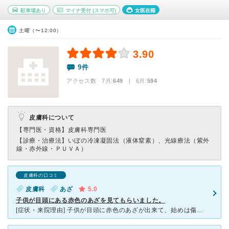
駐車場あり
マイナ受付
(スマホ可)
女医在籍
土曜（〜12:00）
3.90
9件
アクセス数 7月:
649
| 6月:
594
皮膚科について
【専門医・資格】
皮膚科専門医
【診療・治療法】
いぼの冷凍凝固法（液体窒素）、光線療法（紫外
線・赤外線・ＰＵＶＡ）
皮膚科の口コミ
皮膚科
あざ
5.0
子供が目頭にある赤色のあざを見てもらいました。
[症状・来院理由] 子供が目頭に赤色のあざが出来て、始めは傷かなと思っていたら、自然には治らないあざの一種？でした。 [医師の診断・治療法] 0才の子供が赤い斑点のような物が目頭にでき、自然には