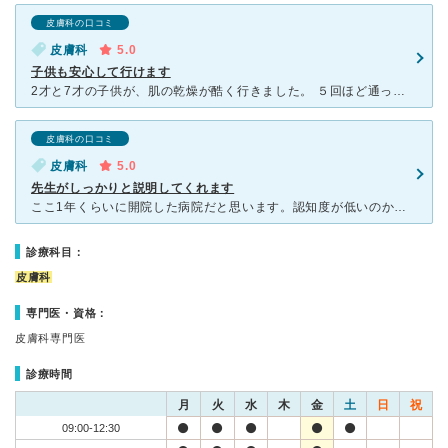
皮膚科の口コミ
皮膚科
5.0
子供も安心して行けます
2才と7才の子供が、肌の乾燥が酷く行きました。 ５回ほど通っています。午前10時や午後3時ごろに行くのですが、いずれも2〜3人ほどの待ち人数ですぐに見てもらえました。小児科ではいつも決まった保湿剤し
皮膚科の口コミ
皮膚科
5.0
先生がしっかりと説明してくれます
ここ1年くらいに開院した病院だと思います。認知度が低いのか比較的空いていてすぐに診察してもらえます。スリッパに履き替えなくてもいいし、スロープもあるので、ベビーカーや車椅子でも来院できそうなのがいいで
診療科目：
皮膚科
専門医・資格：
皮膚科専門医
診療時間
月
火
水
木
金
土
日
祝
09:00-12:30