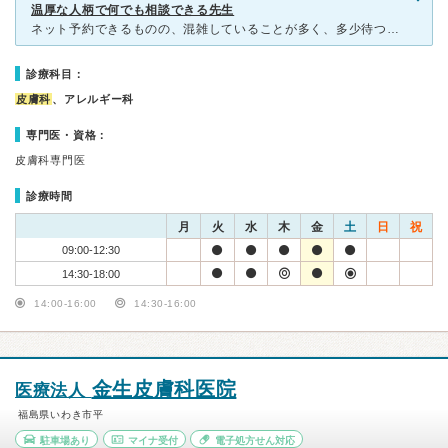
温厚な人柄で何でも相談できる先生
ネット予約できるものの、混雑していることが多く、多少待つこともあるけど、予約患者優先なので許容範囲。気になる程ではありませんでした。 先生は温厚な人柄で、患者の話に耳を傾け、患部も見て診断するし
診療科目：
皮膚科
、アレルギー科
専門医・資格：
皮膚科専門医
診療時間
月
火
水
木
金
土
日
祝
09:00-12:30
14:30-18:00
14:00-16:00
14:30-16:00
金生皮膚科医院
医療法人
福島県いわき市平
駐車場あり
マイナ受付
電子処方せん対応