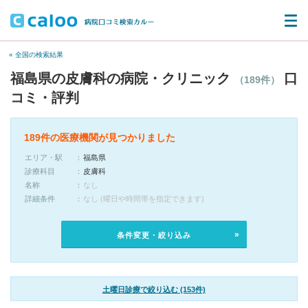
« 全国の検索結果
福島県の皮膚科の病院・クリニック
口
（189件）
コミ・評判
189件の医療機関が見つかりました
エリア・駅
福島県
診療科目
皮膚科
名称
なし
詳細条件
なし (曜日や時間帯を指定できます)
条件変更・絞り込み
土曜日診療で絞り込む (153件)