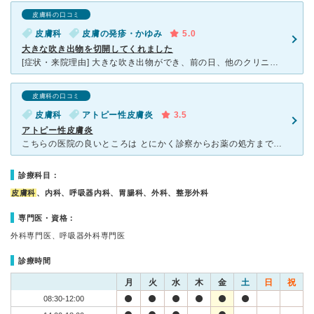
皮膚科の口コミ
皮膚科
皮膚の発疹・かゆみ
5.0
大きな吹き出物を切開してくれました
[症状・来院理由] 大きな吹き出物ができ、前の日、他のクリニックで診察してもらったらアクチュアクリームしか出してくれませんでした。飲み薬の抗生剤でも処方してくれれば良かったのですが、素人でも切開が必
皮膚科の口コミ
皮膚科
アトピー性皮膚炎
3.5
アトピー性皮膚炎
こちらの医院の良いところは とにかく診察からお薬の処方までが早い ことです。 一般的な皮膚科では2時間まちはあたりまえ、 なところが多いですが、ここでは診察から処方まで空いているときで約5
診療科目：
皮膚科
、内科、呼吸器内科、胃腸科、外科、整形外科
専門医・資格：
外科専門医、呼吸器外科専門医
診療時間
月
火
水
木
金
土
日
祝
08:30-12:00