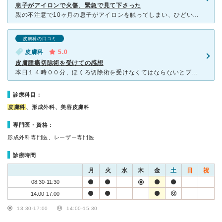
息子がアイロンで火傷、緊急で見て下さった
親の不注意で10ヶ月の息子がアイロンを触ってしまい、ひどい水膨れになったので受付終了間際に飛び込み受診。受付の方がすごく心配してくれ、5分も待たず最優先で呼んでくれました。幸い応急処置が早かったため大
皮膚科の口コミ
皮膚科
5.0
皮膚腫瘍切除術を受けての感想
本日１４時００分、ほくろ切除術を受けなくてはならないとブルーの気持ちの中、１３時３０分医院で受付を済ませた。もうまな板の鯉だ～との思いの中、血圧と酸素を測定され、まな板の上へうつ伏せになった。ドクター
診療科目：
皮膚科
、形成外科、美容皮膚科
専門医・資格：
形成外科専門医、レーザー専門医
診療時間
月
火
水
木
金
土
日
祝
08:30-11:30
14:00-17:00
13:30-17:00
14:00-15:30