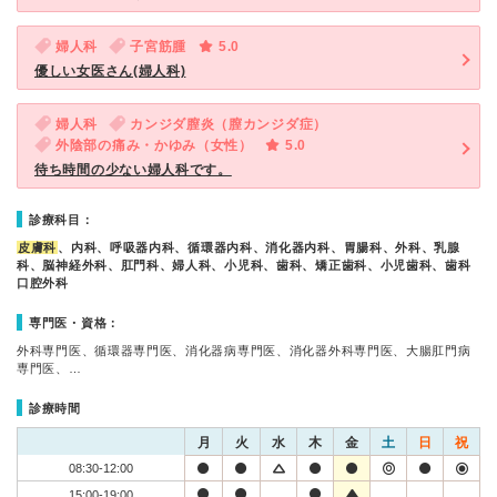
婦人科
子宮筋腫
5.0
優しい女医さん(婦人科)
婦人科
カンジダ膣炎（膣カンジダ症）
外陰部の痛み・かゆみ（女性）
5.0
待ち時間の少ない婦人科です。
診療科目：
皮膚科
、内科、呼吸器内科、循環器内科、消化器内科、胃腸科、外科、乳腺
科、脳神経外科、肛門科、婦人科、小児科、歯科、矯正歯科、小児歯科、歯科
口腔外科
専門医・資格：
外科専門医、循環器専門医、消化器病専門医、消化器外科専門医、大腸肛門病
専門医、…
診療時間
月
火
水
木
金
土
日
祝
08:30-12:00
15:00-19:00