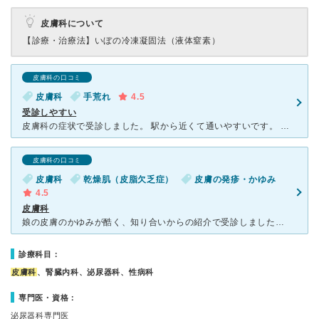
皮膚科について
【診療・治療法】
いぼの冷凍凝固法（液体窒素）
皮膚科の口コミ
皮膚科
手荒れ
4.5
受診しやすい
皮膚科の症状で受診しました。 駅から近くて通いやすいです。 曜日や時間によって混んでいますが、割と診察がスムーズなので1時間以上待つことはありませんでした。 お医者さんも話しやすいです。受付の方
皮膚科の口コミ
皮膚科
乾燥肌（皮脂欠乏症）
皮膚の発疹・かゆみ
4.5
皮膚科
娘の皮膚のかゆみが酷く、知り合いからの紹介で受診しました。いつも混んでいて、階段の方まで患者さんが並んでいます。初めて受診したときはビックリしました。毎回1時間以上待ちますが、診察がとても丁寧で詳しく
診療科目：
皮膚科
、腎臓内科、泌尿器科、性病科
専門医・資格：
泌尿器科専門医