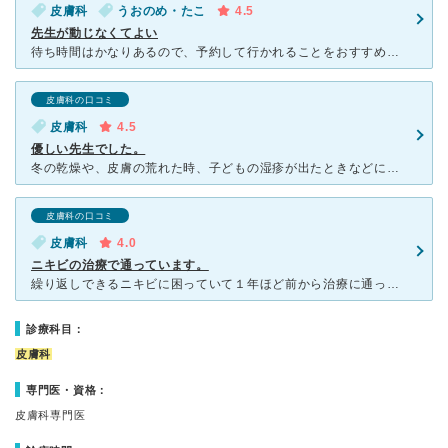
皮膚科
うおのめ・たこ
4.5
先生が動じなくてよい
待ち時間はかなりあるので、予約して行かれることをおすすめします。ネットで予約出来ると思います。 先生は、安心してみていだだけるので、おすすめします。 怒ったり、驚いたりせずに、じっくり見ていただけ
皮膚科の口コミ
皮膚科
4.5
優しい先生でした。
冬の乾燥や、皮膚の荒れた時、子どもの湿疹が出たときなどにお世話になっています。 先生や看護師さん、受付の方もみなさん優しいです。 待ち時間が長く、土曜は特に混みますがネット予約がとても便利です
皮膚科の口コミ
皮膚科
4.0
ニキビの治療で通っています。
繰り返しできるニキビに困っていて１年ほど前から治療に通っています。 受付の女性、男性の先生、看護師さんともに感じがいいので 通院しています。 通い始めて、処方された塗り薬を使うようになっ
診療科目：
皮膚科
専門医・資格：
皮膚科専門医