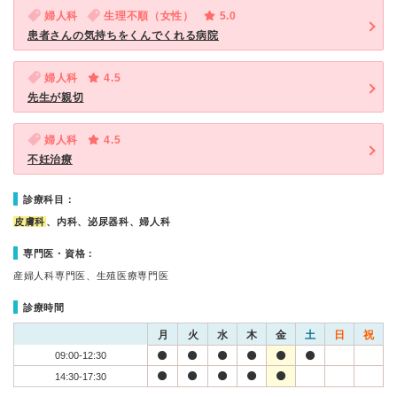
婦人科
生理不順（女性）
5.0
患者さんの気持ちをくんでくれる病院
婦人科
4.5
先生が親切
婦人科
4.5
不妊治療
診療科目：
皮膚科
、内科、泌尿器科、婦人科
専門医・資格：
産婦人科専門医、生殖医療専門医
診療時間
月
火
水
木
金
土
日
祝
09:00-12:30
14:30-17:30