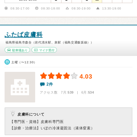
08:30-17:00
08:30-18:00
08:30-19:00
13:30-19:00
ふたば皮膚科
福島県福島市森合（岩代清水駅、泉駅（福島交通飯坂線））
駐車場あり
マイナ受付
土曜（〜12:30）
4.03
2件
アクセス数 7月:
539
| 6月:
534
皮膚科について
【専門医・資格】
皮膚科専門医
【診療・治療法】
いぼの冷凍凝固法（液体窒素）