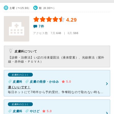
土曜（〜15:30）
朝（8:30〜）
4.29
7件
アクセス数 7月:
648
| 6月:
598
皮膚科について
【診療・治療法】
いぼの冷凍凝固法（液体窒素）、光線療法（紫外
線・赤外線・ＰＵＶＡ）
皮膚科の口コミ
皮膚科
皮膚の発疹・かゆみ
5.0
凄くいいです！
毎日ネットにて7時半から予約受付。争奪戦なので取れない時もありますが、キャンセルも出たりするので通院したい時はちょこちょこと予約サイトを覗いてみるといいと思います！ たくさんの患者さんが来る中で受付
皮膚科の口コミ
皮膚科
やけど
5.0