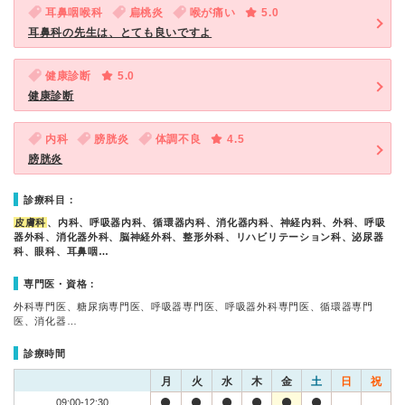
耳鼻咽喉科
扁桃炎
喉が痛い
5.0
耳鼻科の先生は、とても良いですよ
健康診断
5.0
健康診断
内科
膀胱炎
体調不良
4.5
膀胱炎
診療科目：
皮膚科
、内科、呼吸器内科、循環器内科、消化器内科、神経内科、外科、呼吸
器外科、消化器外科、脳神経外科、整形外科、リハビリテーション科、泌尿器
科、眼科、耳鼻咽…
専門医・資格：
外科専門医、糖尿病専門医、呼吸器専門医、呼吸器外科専門医、循環器専門
医、消化器…
診療時間
月
火
水
木
金
土
日
祝
09:00-12:30