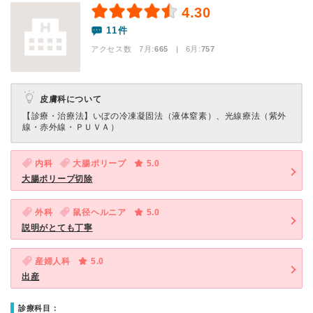
4.30
11件
アクセス数 7月:
665
| 6月:
757
皮膚科について
【診療・治療法】
いぼの冷凍凝固法（液体窒素）、光線療法（紫外
線・赤外線・ＰＵＶＡ）
内科
大腸ポリープ
5.0
大腸ポリープ切除
外科
鼠径ヘルニア
5.0
説明がとても丁寧
産婦人科
5.0
出産
診療科目：