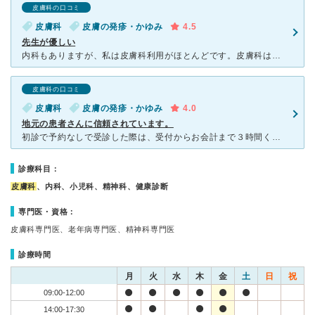
皮膚科の口コミ
皮膚科
皮膚の発疹・かゆみ
4.5
先生が優しい
内科もありますが、私は皮膚科利用がほとんどです。皮膚科は女医の先生で、物腰が柔らかく話しやすいので、気兼ねなく相談出来ます。そのため常に混雑しています。特に休日は朝から番をとらないと辛いくらい混んでい
皮膚科の口コミ
皮膚科
皮膚の発疹・かゆみ
4.0
地元の患者さんに信頼されています。
初診で予約なしで受診した際は、受付からお会計まで３時間くらいかかりました。昔からある皮膚科で、とても混んでいます。年配の方が多く、地元の患者さんに信頼されているのかな？という印象を受けました。女医の先
診療科目：
皮膚科
、内科、小児科、精神科、健康診断
専門医・資格：
皮膚科専門医、老年病専門医、精神科専門医
診療時間
月
火
水
木
金
土
日
祝
09:00-12:00
14:00-17:30