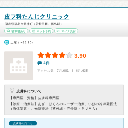
皮フ科たんじクリニック
福島県福島市天神町（曽根田駅、福島駅）
駐車場あり
ネット予約
マイナ受付
土曜（〜12:30）
3.90
4件
アクセス数 7月:
681
| 6月:
635
皮膚科について
【専門医・資格】
皮膚科専門医
【診療・治療法】
あざ・ほくろのレーザー治療、いぼの冷凍凝固法
（液体窒素）、光線療法（紫外線・赤外線・ＰＵＶＡ）
皮膚科の口コミ