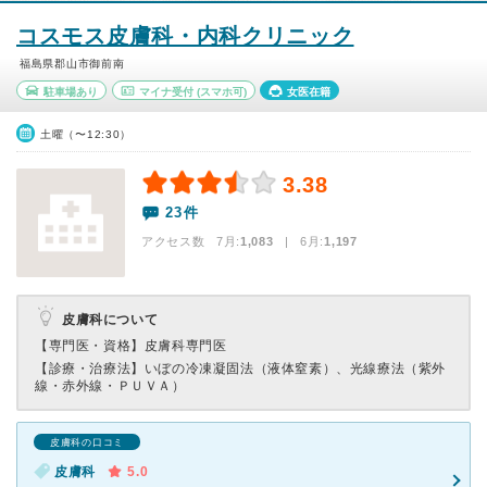
コスモス皮膚科・内科クリニック
福島県郡山市御前南
駐車場あり
マイナ受付
(スマホ可)
女医在籍
土曜（〜12:30）
3.38
23件
アクセス数 7月:
1,083
| 6月:
1,197
皮膚科について
【専門医・資格】
皮膚科専門医
【診療・治療法】
いぼの冷凍凝固法（液体窒素）、光線療法（紫外
線・赤外線・ＰＵＶＡ）
皮膚科の口コミ
皮膚科
5.0