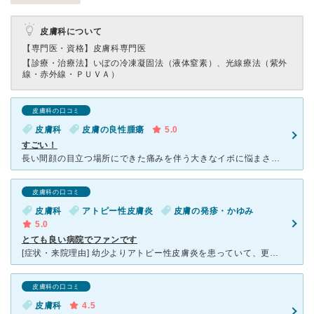
皮膚科について
【専門医・資格】
皮膚科専門医
【診療・治療法】
いぼの冷凍凝固法（液体窒素）、光線療法（紫外
線・赤外線・ＰＵＶＡ）
皮膚科の口コミ
皮膚科
皮膚の良性腫瘍
5.0
すごい！
長い間顔の目立つ場所にできた痛みを伴う大きなイボに悩まされており今までの皮膚科に通っていてもなかなか治らず困っていましたが、こちらのクリニックにかかったところ一度で治りました！ 先生も優しくお話
皮膚科の口コミ
皮膚科
アトピー性皮膚炎
皮膚の発疹・かゆみ
5.0
とても良い病院でファンです
[症状・来院理由] 幼少よりアトピー性皮膚炎を患っていて、更に日頃の家事からくる手の乾燥で、あかぎれが酷かったため来院しました。 [医師の診断・治療法] 患部の状態を先生に診てもらい、以前にかか
皮膚科の口コミ
皮膚科
4.5