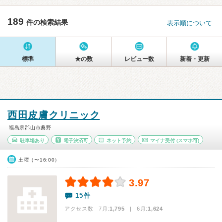
189
件の検索結果
表示順について
標準
★の数
レビュー数
新着・更新
西田皮膚クリニック
福島県郡山市桑野
駐車場あり
電子決済可
ネット予約
マイナ受付
(スマホ可)
土曜（〜16:00）
3.97
15件
アクセス数 7月:
1,795
| 6月:
1,624