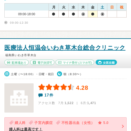
月
火
水
木
金
土
日
祝
09:00-18:00
09:00-12:30
医療法人恒温会いわき草木台総合クリニック
福島県いわき市草木台
駐車場あり
電子決済可
マイナ受付
(スマホ可)
女医在籍
土曜（〜18:00）・日曜・祝日
朝（8:30〜）
4.28
17件
アクセス数 7月:
1,522
| 6月:
1,471
婦人科
子宮内膜症
不性器出血（女性）
5.0
婦人科は最高です！