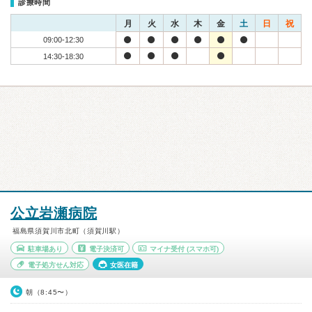
診療時間
月
火
水
木
金
土
日
祝
09:00-12:30
14:30-18:30
公立岩瀬病院
福島県須賀川市北町（須賀川駅）
駐車場あり
電子決済可
マイナ受付
(スマホ可)
電子処方せん対応
女医在籍
朝（8:45〜）