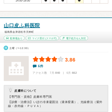
14:00-18:00
山口皮ふ科医院
福島県会津若松市天神町
駐車場あり
マイナ受付
(スマホ可)
電子処方せん対応
土曜（〜12:30）
3.86
6件
アクセス数 7月:
840
| 6月:
662
皮膚科について
【専門医・資格】
皮膚科専門医
【診療・治療法】
いぼの冷凍凝固法（液体窒素）、光線療法（紫外
線・赤外線・ＰＵＶＡ）