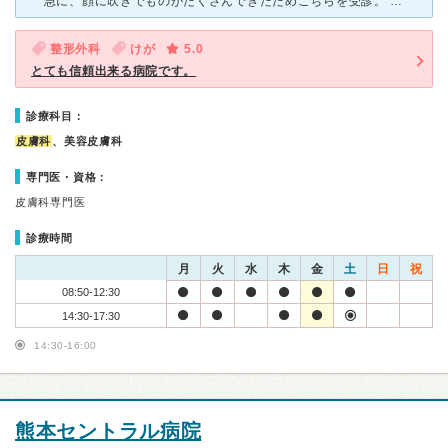
急に、顔に吹きでものがたくさんできたためこちらを受診。 その日は大学病院の先生(女性の先生)が担当したくださったが、問診と触診の後で塗り薬を処方された。塗り薬を指示通り塗布したら、しばらくして発疹
整形外科
けが
5.0
とても信頼出来る病院です。
診療科目：
皮膚科
、美容皮膚科
専門医・資格：
皮膚科専門医
診療時間
月
火
水
木
金
土
日
祝
08:50-12:30
14:30-17:30
14:30-16:00
熊本セントラル病院