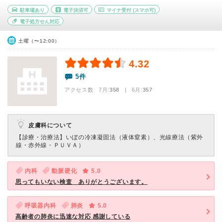
駐車場あり
電子決済可
マイナ受付
(スマホ可)
電子処方せん対応
土曜（〜12:00）
4.32
5件
アクセス数 7月:
358
| 6月:
357
皮膚科について
【診療・治療法】
いぼの冷凍凝固法（液体窒素）、光線療法（紫外
線・赤外線・ＰＵＶＡ）
内科
動脈硬化
5.0
思ってもいない検査 ありがとうございます。
呼吸器内科
肺炎
5.0
高齢者の肺炎に迅速な対応 感謝している