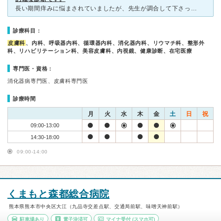
長い期間痒みに悩まされていましたが、先生が調合して下さった塗り薬で１夜にして痒みから解放されました。 痒みがある患部は、他人に言いづらい箇所でしたが初診時の問診で質問をされる看護師さんも、心遣いをし
診療科目：
皮膚科
、内科、呼吸器内科、循環器内科、消化器内科、リウマチ科、整形外
科、リハビリテーション科、美容皮膚科、内視鏡、健康診断、在宅医療
専門医・資格：
消化器病専門医、皮膚科専門医
診療時間
月
火
水
木
金
土
日
祝
09:00-13:00
14:30-18:00
09:00-14:00
くまもと森都総合病院
熊本県熊本市中央区大江（九品寺交差点駅、交通局前駅、味噌天神前駅）
駐車場あり
電子決済可
マイナ受付
(スマホ可)