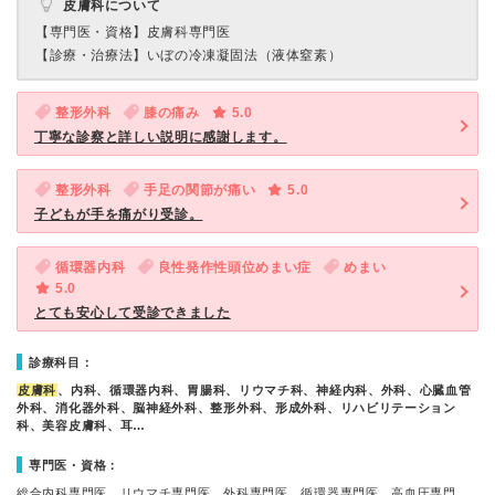
皮膚科について
【専門医・資格】
皮膚科専門医
【診療・治療法】
いぼの冷凍凝固法（液体窒素）
整形外科
膝の痛み
5.0
丁寧な診察と詳しい説明に感謝します。
整形外科
手足の関節が痛い
5.0
子どもが手を痛がり受診。
循環器内科
良性発作性頭位めまい症
めまい
5.0
とても安心して受診できました
診療科目：
皮膚科
、内科、循環器内科、胃腸科、リウマチ科、神経内科、外科、心臓血管
外科、消化器外科、脳神経外科、整形外科、形成外科、リハビリテーション
科、美容皮膚科、耳…
専門医・資格：
総合内科専門医、リウマチ専門医、外科専門医、循環器専門医、高血圧専門