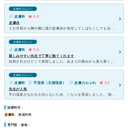
皮膚科の口コミ
皮膚科
5.0
皮膚炎
１か月前から胸や腕に謎の皮膚炎が発症してしばらくしても治る気配はなく、皮膚炎を起こしている箇所が盛り上がって軽度のケロイドのようになり、乾燥して粉がふいてかゆくなり我慢できず、こちらを受診しました。
皮膚科の口コミ
皮膚科
5.0
親しみやすい先生で丁寧に観てくれます
虫刺されがひどくて来院しました。あまりの痛みから落ち着くことが出来なくなっていましたが、先生はちゃんと話を最後まで聞いて下さり気持ちが落ち着いた後、的確な指示をくださいました。その後処方して頂いた薬を
皮膚科の口コミ
皮膚科
手湿疹（主婦湿疹）
皮膚のかぶれ
4.5
先生が人気
手の湿疹がなかなか治らないため、こちらを受診しました。 朝一だったのにもかかわらず、駐車場にはかなりの車がありました。 人気の医師がいるので、その先生に診ていただきたかったので受付で伝えました。
診療科目：
皮膚科
、形成外科
専門医・資格：