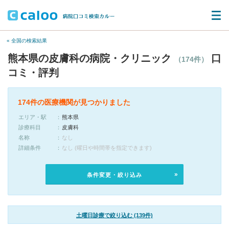
« 全国の検索結果
熊本県の皮膚科の病院・クリニック
口
（174件）
コミ・評判
174件の医療機関が見つかりました
エリア・駅
熊本県
診療科目
皮膚科
名称
なし
詳細条件
なし (曜日や時間帯を指定できます)
条件変更・絞り込み
土曜日診療で絞り込む (139件)