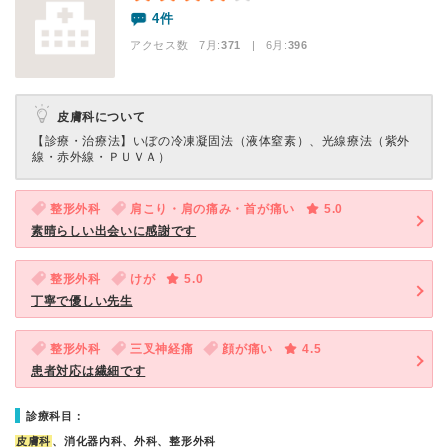
4件
アクセス数 7月:
371
| 6月:
396
皮膚科について
【診療・治療法】
いぼの冷凍凝固法（液体窒素）、光線療法（紫外
線・赤外線・ＰＵＶＡ）
整形外科
肩こり・肩の痛み・首が痛い
5.0
素晴らしい出会いに感謝です
整形外科
けが
5.0
丁寧で優しい先生
整形外科
三叉神経痛
顔が痛い
4.5
患者対応は繊細です
診療科目：
皮膚科
、消化器内科、外科、整形外科