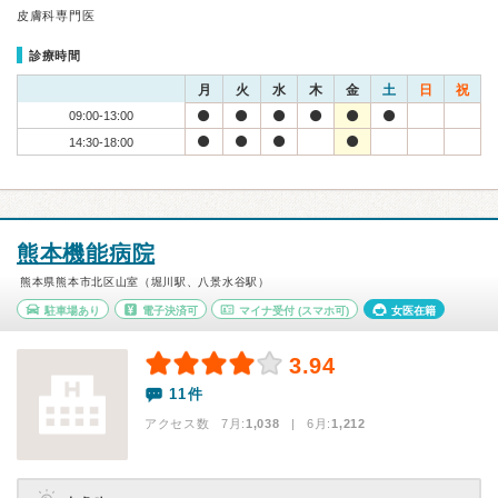
皮膚科専門医
診療時間
月
火
水
木
金
土
日
祝
09:00-13:00
14:30-18:00
熊本機能病院
熊本県熊本市北区山室（堀川駅、八景水谷駅）
駐車場あり
電子決済可
マイナ受付
(スマホ可)
女医在籍
3.94
11件
アクセス数 7月:
1,038
| 6月:
1,212