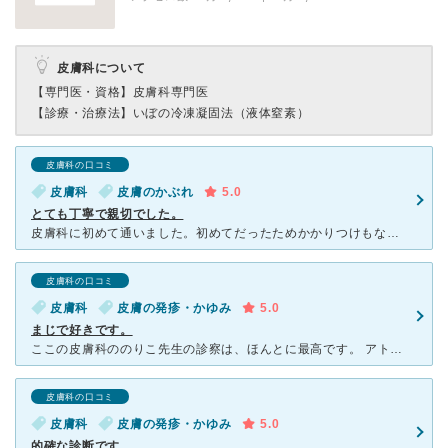
皮膚科について
【専門医・資格】
皮膚科専門医
【診療・治療法】
いぼの冷凍凝固法（液体窒素）
皮膚科の口コミ
皮膚科
皮膚のかぶれ
5.0
とても丁寧で親切でした。
皮膚科に初めて通いました。初めてだったためかかりつけもない為、かなり下調べをしていきました。皮膚科は当たり外れが大きいとも聞きますので…結果大正解でした。 女性の先生もよく話を聞いて下さいますし
皮膚科の口コミ
皮膚科
皮膚の発疹・かゆみ
5.0
まじで好きです。
ここの皮膚科ののりこ先生の診察は、ほんとに最高です。 アトピーやニキビなど皮膚が弱くいろんな皮膚科に通ってきましたが、のりこ先生ほどしっかり状況を見てくださる先生はいなかったです。 ここは予約
皮膚科の口コミ
皮膚科
皮膚の発疹・かゆみ
5.0
的確な診断です。