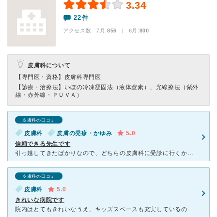
3.34
22件
アクセス数 7月:
856
| 6月:
800
皮膚科について
【専門医・資格】
皮膚科専門医
【診療・治療法】
いぼの冷凍凝固法（液体窒素）、光線療法（紫外
線・赤外線・ＰＵＶＡ）
皮膚科の口コミ
皮膚科
皮膚の発疹・かゆみ
5.0
信頼できる先生です
引っ越してきたばかりなので、どちらの皮膚科に受診に行くか不安でした。 こちらは、他の方の口コミ等を参考に伺いました。 おそらく曜日や時間帯にもよりますが・・正直、待ち時間が長かったです。
皮膚科の口コミ
皮膚科
5.0
きれいな病院です
院内はとてもきれいなうえ、キッズスペースも充実しているので子供も退屈しないで待つことができます。大人用の雑誌も充実しています。 子供のアトピーやうつるいぼができたときなどで通いました。 うつるいぼ