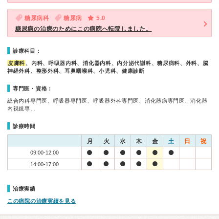
糖尿病科
糖尿病
5.0
糖尿病の治療のためにこの病院へ転院しました。
診療科目：
皮膚科
、内科、呼吸器内科、消化器内科、内分泌代謝科、糖尿病科、外科、脳
神経外科、整形外科、耳鼻咽喉科、小児科、健康診断
専門医・資格：
総合内科専門医、呼吸器専門医、呼吸器外科専門医、消化器病専門医、消化器
内視鏡専…
診療時間
月
火
水
木
金
土
日
祝
09:00-12:00
14:00-17:00
治療実績
この病院の治療実績を見る