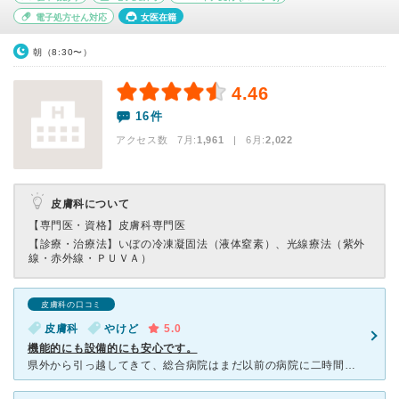
電子処方せん対応
女医在籍
朝（8:30〜）
4.46
16件
アクセス数 7月:
1,961
| 6月:
2,022
皮膚科について
【専門医・資格】
皮膚科専門医
【診療・治療法】
いぼの冷凍凝固法（液体窒素）、光線療法（紫外
線・赤外線・ＰＵＶＡ）
皮膚科の口コミ
皮膚科
やけど
5.0
機能的にも設備的にも安心です。
県外から引っ越してきて、総合病院はまだ以前の病院に二時間かけて、診察に通っています。 甲状腺癌の経過観察のため、新たな病院探しは大変です。 今回、手術後の知覚麻痺があるところが低温火傷になってしま