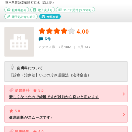
熊本県菊池郡菊陽町原水（原水駅）
駐車場あり
電子決済可
マイナ受付
(スマホ可)
電子処方せん対応
女医在籍
4.00
6件
アクセス数 7月:
482
| 6月:
517
皮膚科について
【診療・治療法】
いぼの冷凍凝固法（液体窒素）
泌尿器科
5.0
新しくなったので綺麗ですが以前から良いと思います
5.0
健康診断がスムーズです♪
健康診断
4.0