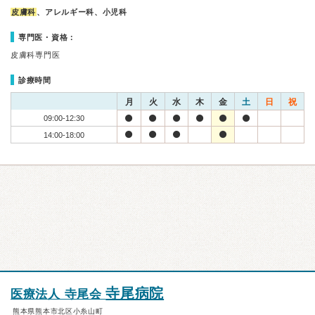
皮膚科
、アレルギー科、小児科
専門医・資格：
皮膚科専門医
診療時間
月
火
水
木
金
土
日
祝
09:00-12:30
14:00-18:00
寺尾病院
医療法人 寺尾会
熊本県熊本市北区小糸山町