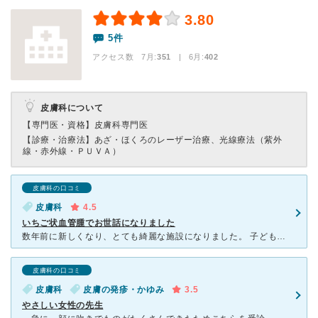
3.80
5件
アクセス数 7月:
351
| 6月:
402
皮膚科について
【専門医・資格】
皮膚科専門医
【診療・治療法】
あざ・ほくろのレーザー治療、光線療法（紫外
線・赤外線・ＰＵＶＡ）
皮膚科の口コミ
皮膚科
4.5
いちご状血管腫でお世話になりました
数年前に新しくなり、とても綺麗な施設になりました。 子どもがいちご状血管腫があり、産まれた時からとても心配していました。 でも産婦人科からここを紹介されて、3ヶ月頃から通い出しました。 レーザー
皮膚科の口コミ
皮膚科
皮膚の発疹・かゆみ
3.5
やさしい女性の先生