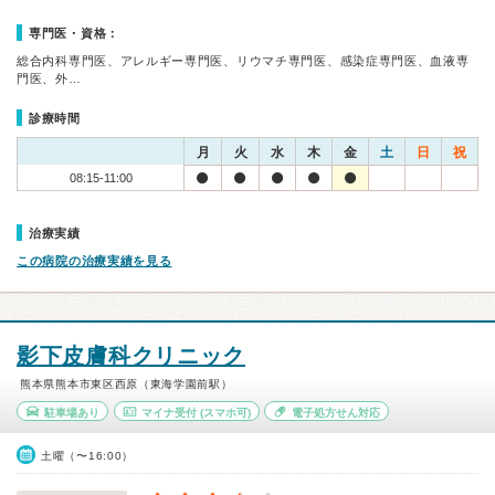
専門医・資格：
総合内科専門医、アレルギー専門医、リウマチ専門医、感染症専門医、血液専
門医、外…
診療時間
月
火
水
木
金
土
日
祝
08:15-11:00
治療実績
この病院の治療実績を見る
影下皮膚科クリニック
熊本県熊本市東区西原（東海学園前駅）
駐車場あり
マイナ受付
(スマホ可)
電子処方せん対応
土曜（〜16:00）