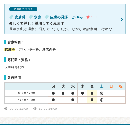
皮膚科の口コミ
皮膚科
水虫
皮膚の発疹・かゆみ
5.0
優しくて詳しく説明してくれます
長年水虫と湿疹に悩んでいましたが、なかなか診療所に行かないでいました。 足の親指も肥厚していたので、爪水虫とやらではないだろうかと思っていました。 しかし、爪水虫は飲み薬でないと治らないと思っ
診療科目：
皮膚科
、アレルギー科、形成外科
専門医・資格：
皮膚科専門医
診療時間
月
火
水
木
金
土
日
祝
09:00-12:30
14:30-18:00
09:00-12:00
13:30-16:00