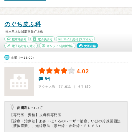
のぐち皮ふ科
熊本県上益城郡嘉島町上島
駐車場あり
電子決済可
マイナ受付
(スマホ可)
電子処方せん対応
オンライン診療対応
女医在籍
土曜（〜13:00）
4.02
5件
アクセス数 7月:
611
| 6月:
670
皮膚科について
【専門医・資格】
皮膚科専門医
【診療・治療法】
あざ・ほくろのレーザー治療、いぼの冷凍凝固法
（液体窒素）、光線療法（紫外線・赤外線・ＰＵＶＡ）