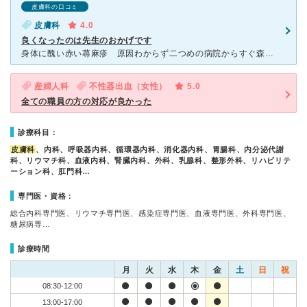
皮膚科の口コミ
皮膚科
4.0
良くなったのは先生のおかげです
身体に醜い赤い蕁麻疹 原因わからず二つめの病院からすぐ森都総合病院にいきなさいと言われ森都総合病院へ 整理券とって初診は3時間くらい待ちました 廊下にも患者さんたくさん やっと自分の番来たときは待ちく
産婦人科
不性器出血（女性）
5.0
全ての職員の方の対応が良かった
診療科目：
皮膚科
、内科、呼吸器内科、循環器内科、消化器内科、胃腸科、内分泌代謝
科、リウマチ科、血液内科、腎臓内科、外科、乳腺科、整形外科、リハビリテ
ーション科、肛門科…
専門医・資格：
総合内科専門医、リウマチ専門医、感染症専門医、血液専門医、外科専門医、
糖尿病専…
診療時間
月
火
水
木
金
土
日
祝
08:30-12:00
13:00-17:00