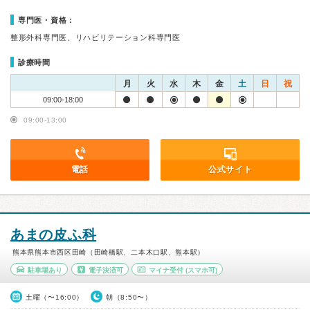
専門医・資格：
整形外科専門医、リハビリテーション科専門医
診療時間
月
火
水
木
金
土
日
祝
09:00-18:00
09:00-13:00
電話
公式サイト
あまの皮ふ科
熊本県熊本市西区田崎（田崎橋駅、二本木口駅、熊本駅）
駐車場あり
電子決済可
マイナ受付
(スマホ可)
土曜（〜16:00）
朝（8:50〜）