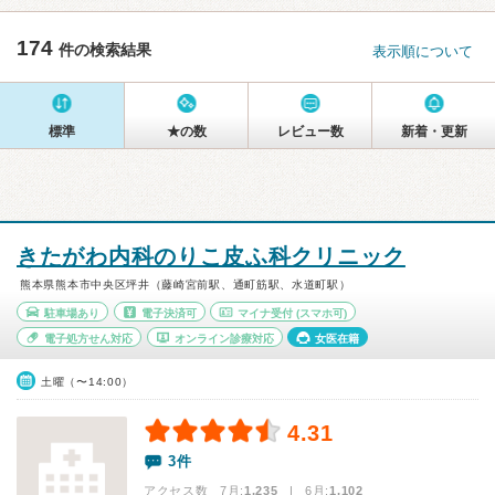
174
件の検索結果
表示順について
標準
★の数
レビュー数
新着・更新
きたがわ内科のりこ皮ふ科クリニック
熊本県熊本市中央区坪井（藤崎宮前駅、通町筋駅、水道町駅）
駐車場あり
電子決済可
マイナ受付
(スマホ可)
電子処方せん対応
オンライン診療対応
女医在籍
土曜（〜14:00）
4.31
3件
アクセス数 7月:
1,235
| 6月:
1,102