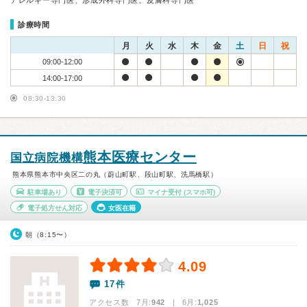
アレルギー専門医、形成外科専門医、皮膚科専門医
診療時間
月
火
水
木
金
土
日
祝
09:00-12:00
14:00-17:00
08:30-13:30
熊本医療センター
国立病院機構
熊本県熊本市中央区二の丸（蔚山町駅、段山町駅、洗馬橋駅）
駐車場あり
電子決済可
マイナ受付
(スマホ可)
電子処方せん対応
女医在籍
朝（8:15〜）
4.09
17件
アクセス数 7月:
942
| 6月:
1,025