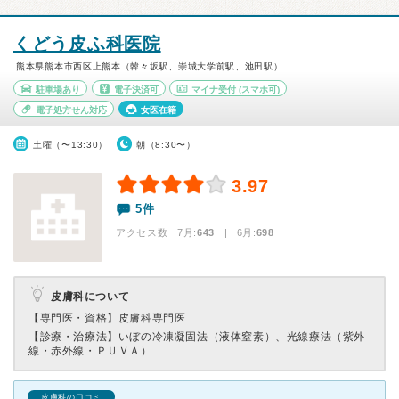
くどう皮ふ科医院
熊本県熊本市西区上熊本（韓々坂駅、崇城大学前駅、池田駅）
駐車場あり
電子決済可
マイナ受付
(スマホ可)
電子処方せん対応
女医在籍
土曜（〜13:30）
朝（8:30〜）
3.97
5件
アクセス数 7月:
643
| 6月:
698
皮膚科について
【専門医・資格】
皮膚科専門医
【診療・治療法】
いぼの冷凍凝固法（液体窒素）、光線療法（紫外
線・赤外線・ＰＵＶＡ）
皮膚科の口コミ