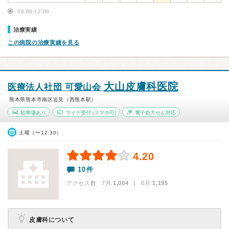
09:00-12:00
治療実績
この病院の治療実績を見る
大山皮膚科医院
医療法人社団 可愛山会
熊本県熊本市南区近見（西熊本駅）
駐車場あり
マイナ受付
(スマホ可)
電子処方せん対応
土曜（〜12:30）
4.20
10件
アクセス数 7月:
1,004
| 6月:
1,195
皮膚科について