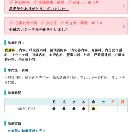
神経内科
慢性硬膜下血腫
めまい
5.0
急患受付ありがとうございました。
心臓血管外科
狭心症
吐き気・嘔吐
5.0
心臓のカテーテル手術を行いました
診療科目：
皮膚科
、内科、呼吸器内科、循環器内科、消化器内科、胃腸科、内分泌代謝
科、リウマチ科、神経内科、血液内科、腎臓内科、外科、呼吸器外科、心臓血
管外科、消化器外科…
専門医・資格：
内科専門医、総合内科専門医、総合診療専門医、アレルギー専門医、リウマチ
専門医、…
診療時間
月
火
水
木
金
土
日
祝
08:30-17:15
治療実績
この病院の治療実績を見る