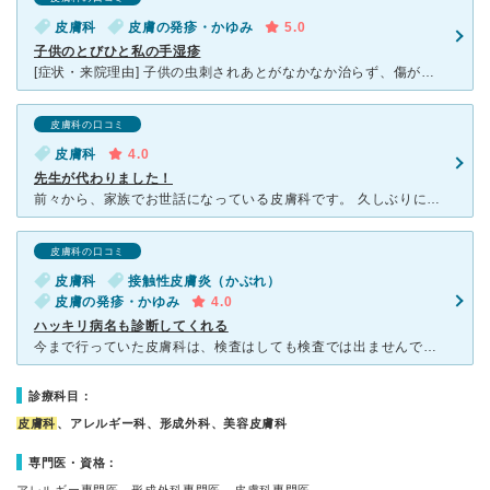
皮膚科
皮膚の発疹・かゆみ
5.0
子供のとびひと私の手湿疹
[症状・来院理由] 子供の虫刺されあとがなかなか治らず、傷がどんどんひろがってるため、あと私の手湿疹が悪化してるため行きました。 [医師の診断・治療法] 子供はとびひと診断、私は手湿疹が悪化した
皮膚科の口コミ
皮膚科
4.0
先生が代わりました！
前々から、家族でお世話になっている皮膚科です。 久しぶりに行きましたら、おじいちゃん先生(失礼！)から、(たぶん)息子さんに交代されていて、びっくりしました。前の先生同様、基本さっぱりとしていらっし
皮膚科の口コミ
皮膚科
接触性皮膚炎（かぶれ）
皮膚の発疹・かゆみ
4.0
ハッキリ病名も診断してくれる
今まで行っていた皮膚科は、検査はしても検査では出ませんでした。。。等、病名を聞いてもハッキリ言ってくださる先生ではなく、湿疹が出るたびに不安な気持ちになっていたので思い切って、くどう皮膚科に受診する事
診療科目：
皮膚科
、アレルギー科、形成外科、美容皮膚科
専門医・資格：