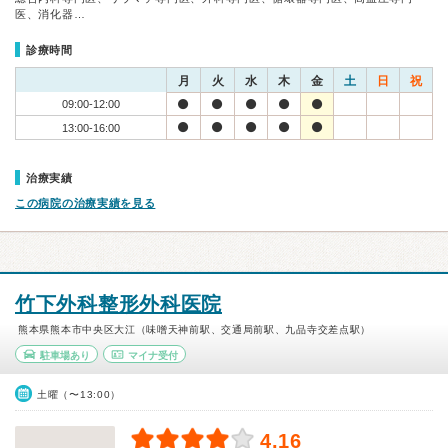
医、消化器…
診療時間
月
火
水
木
金
土
日
祝
09:00-12:00
13:00-16:00
治療実績
この病院の治療実績を見る
竹下外科整形外科医院
熊本県熊本市中央区大江（味噌天神前駅、交通局前駅、九品寺交差点駅）
駐車場あり
マイナ受付
土曜（〜13:00）
4.16