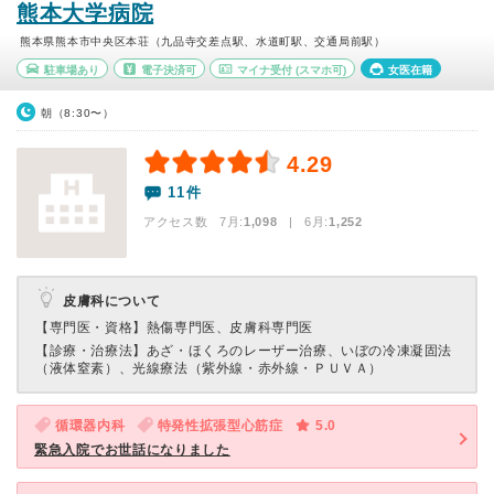
熊本大学病院
熊本県熊本市中央区本荘（九品寺交差点駅、水道町駅、交通局前駅）
駐車場あり
電子決済可
マイナ受付
(スマホ可)
女医在籍
朝（8:30〜）
4.29
11件
アクセス数 7月:
1,098
| 6月:
1,252
皮膚科について
【専門医・資格】
熱傷専門医、皮膚科専門医
【診療・治療法】
あざ・ほくろのレーザー治療、いぼの冷凍凝固法
（液体窒素）、光線療法（紫外線・赤外線・ＰＵＶＡ）
循環器内科
特発性拡張型心筋症
5.0
緊急入院でお世話になりました