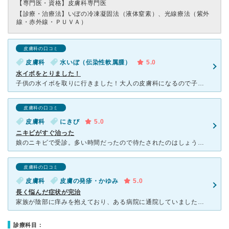
【専門医・資格】
皮膚科専門医
【診療・治療法】
いぼの冷凍凝固法（液体窒素）、光線療法（紫外
線・赤外線・ＰＵＶＡ）
皮膚科の口コミ
皮膚科
水いぼ（伝染性軟属腫）
5.0
水イボをとりました！
子供の水イボを取りに行きました！大人の皮膚科になるので子供のスペースはないですが、広めで待ちやすかったです！水イボを取るのはなかなか大変でしたがスピーディーにぽんぽん終わらせてくれました！子供は大泣き
皮膚科の口コミ
皮膚科
にきび
5.0
ニキビがすぐ治った
娘のニキビで受診。多い時間だったので待たされたのはしょうがないが、丁寧に診察してもらい、ディフェリンゲルと保湿剤を処方してもらう。ディフェリンゲルの副作用（開始当初はヒリヒリ感があるなど）使用方法を先
皮膚科の口コミ
皮膚科
皮膚の発疹・かゆみ
5.0
長く悩んだ症状が完治
家族が陰部に痒みを抱えており、ある病院に通院していましたが、なかなか治らずに辛い思いをしていました。 痒みが強く、掻くと血が出ていました。 痒がる姿を見ているだけでかわいそうでした。 ある病院の
診療科目：