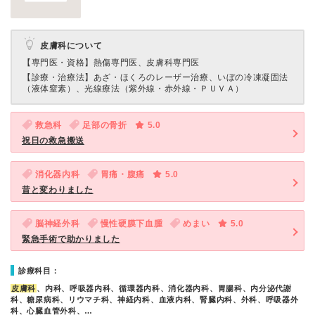
皮膚科について
【専門医・資格】
熱傷専門医、皮膚科専門医
【診療・治療法】
あざ・ほくろのレーザー治療、いぼの冷凍凝固法
（液体窒素）、光線療法（紫外線・赤外線・ＰＵＶＡ）
救急科
足部の骨折
5.0
祝日の救急搬送
消化器内科
胃痛・腹痛
5.0
昔と変わりました
脳神経外科
慢性硬膜下血腫
めまい
5.0
緊急手術で助かりました
診療科目：
皮膚科
、内科、呼吸器内科、循環器内科、消化器内科、胃腸科、内分泌代謝
科、糖尿病科、リウマチ科、神経内科、血液内科、腎臓内科、外科、呼吸器外
科、心臓血管外科、…