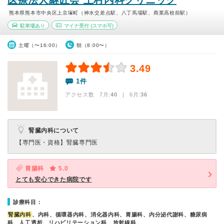
医療法人継匠会 上村内科クリニック
熊本県熊本市中央区上京塚町（神水交差点駅、八丁馬場駅、商業高校前駅）
駐車場あり
マイナ受付
(スマホ可)
土曜（〜16:00）
朝（8:00〜）
3.49
1件
アクセス数 7月:
40
| 6月:
36
腎臓内科について
【専門医・資格】
腎臓専門医
胃腸科
5.0
とても安心できた病院です
診療科目：
腎臓内科
、内科、循環器内科、消化器内科、胃腸科、内分泌代謝科、糖尿病
科、人工透析、リハビリテーション科、放射線科