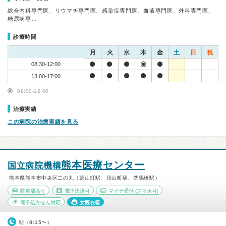
総合内科専門医、リウマチ専門医、感染症専門医、血液専門医、外科専門医、
糖尿病専…
診療時間
月
火
水
木
金
土
日
祝
08:30-12:00
13:00-17:00
09:00-12:00
治療実績
この病院の治療実績を見る
熊本医療センター
国立病院機構
熊本県熊本市中央区二の丸（蔚山町駅、段山町駅、洗馬橋駅）
駐車場あり
電子決済可
マイナ受付
(スマホ可)
電子処方せん対応
女医在籍
朝（8:15〜）