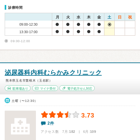
診療時間
月
火
水
木
金
土
日
祝
09:00-12:30
13:30-17:00
09:00-12:00
泌尿器科内科むらかみクリニック
熊本県玉名市繁根木（玉名駅）
駐車場あり
マイナ受付
電子処方せん対応
土曜（〜12:30）
3.73
2件
アクセス数 7月:
182
| 6月:
109