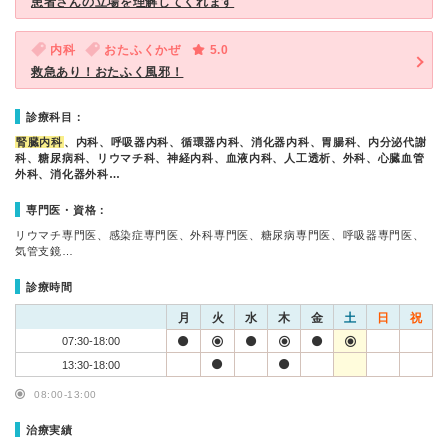
患者さんの立場を理解してくれます
内科
おたふくかぜ
5.0
救急あり！おたふく風邪！
診療科目：
腎臓内科
、内科、呼吸器内科、循環器内科、消化器内科、胃腸科、内分泌代謝
科、糖尿病科、リウマチ科、神経内科、血液内科、人工透析、外科、心臓血管
外科、消化器外科…
専門医・資格：
リウマチ専門医、感染症専門医、外科専門医、糖尿病専門医、呼吸器専門医、
気管支鏡…
診療時間
月
火
水
木
金
土
日
祝
07:30-18:00
13:30-18:00
08:00-13:00
治療実績