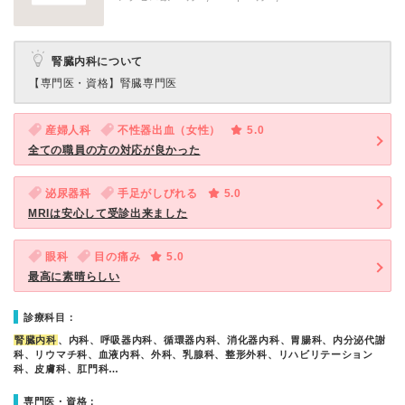
腎臓内科について
【専門医・資格】
腎臓専門医
産婦人科
不性器出血（女性）
5.0
全ての職員の方の対応が良かった
泌尿器科
手足がしびれる
5.0
MRIは安心して受診出来ました
眼科
目の痛み
5.0
最高に素晴らしい
診療科目：
腎臓内科
、内科、呼吸器内科、循環器内科、消化器内科、胃腸科、内分泌代謝
科、リウマチ科、血液内科、外科、乳腺科、整形外科、リハビリテーション
科、皮膚科、肛門科…
専門医・資格：