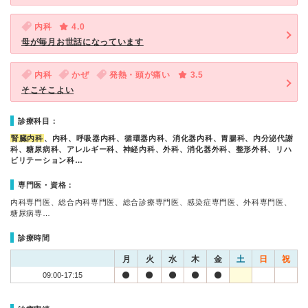
内科
4.0
母が毎月お世話になっています
内科
かぜ
発熱・頭が痛い
3.5
そこそこよい
診療科目：
腎臓内科
、内科、呼吸器内科、循環器内科、消化器内科、胃腸科、内分泌代謝
科、糖尿病科、アレルギー科、神経内科、外科、消化器外科、整形外科、リハ
ビリテーション科…
専門医・資格：
内科専門医、総合内科専門医、総合診療専門医、感染症専門医、外科専門医、
糖尿病専…
診療時間
月
火
水
木
金
土
日
祝
09:00-17:15