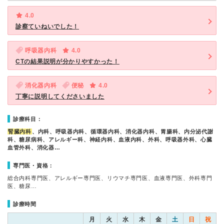
4.0
診察ていねいでした！
呼吸器内科
4.0
CTの結果説明が分かりやすかった！
消化器内科
便秘
4.0
丁寧に説明してくださいました
診療科目：
腎臓内科
、内科、呼吸器内科、循環器内科、消化器内科、胃腸科、内分泌代謝
科、糖尿病科、アレルギー科、神経内科、血液内科、外科、呼吸器外科、心臓
血管外科、消化器…
専門医・資格：
総合内科専門医、アレルギー専門医、リウマチ専門医、血液専門医、外科専門
医、糖尿…
診療時間
月
火
水
木
金
土
日
祝