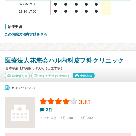
09:00-12:00
13:30-17:00
治療実績
この病院の治療実績を見る
医療法人花悠会ハル内科皮フ科クリニック
熊本県菊池郡菊陽町津久礼（三里木駅）
駐車場あり
マイナ受付
(スマホ可)
女医在籍
土曜（〜12:30）
3.81
2件
アクセス数 7月:
198
| 6月:
258