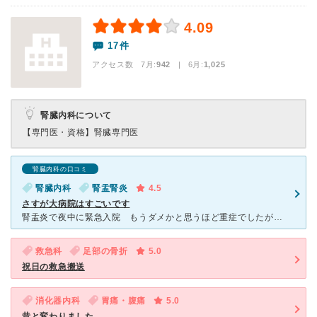
4.09
17件
アクセス数 7月:
942
| 6月:
1,025
腎臓内科について
【専門医・資格】
腎臓専門医
腎臓内科の口コミ
腎臓内科
腎盂腎炎
4.5
さすが大病院はすごいです
腎盂炎で夜中に緊急入院 もうダメかと思うほど重症でしたがたまたま専門医がいらっしゃってテキパキと迅速に対応してくださいました 1週間程度の退院できたのは先生他スタッフのおかげ 退院が通院しましたが待ち
救急科
足部の骨折
5.0
祝日の救急搬送
消化器内科
胃痛・腹痛
5.0
昔と変わりました