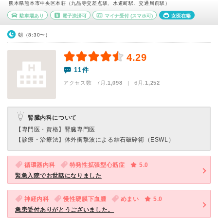
熊本県熊本市中央区本荘（九品寺交差点駅、水道町駅、交通局前駅）
駐車場あり
電子決済可
マイナ受付
(スマホ可)
女医在籍
朝（8:30〜）
4.29
11件
アクセス数 7月:
1,098
| 6月:
1,252
腎臓内科について
【専門医・資格】
腎臓専門医
【診療・治療法】
体外衝撃波による結石破砕術（ESWL）
循環器内科
特発性拡張型心筋症
5.0
緊急入院でお世話になりました
神経内科
慢性硬膜下血腫
めまい
5.0
急患受付ありがとうございました。