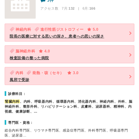
3件
アクセス数 7月:
132
| 6月:
166
神経内科
進行性筋ジストロフィー
5.0
院長の医療に対する思いの深さ、患者への思いの深さ
脳神経外科
4.0
検査設備の整った病院
内科
発熱・咳（セキ）
3.0
風邪で受診
診療科目：
腎臓内科
、内科、呼吸器内科、循環器内科、消化器内科、神経内科、外科、脳
神経外科、整形外科、リハビリテーション科、皮膚科、泌尿器科、精神科、内
視鏡、健康診断、…
専門医・資格：
総合内科専門医、リウマチ専門医、感染症専門医、外科専門医、呼吸器専門
医、泌尿器…