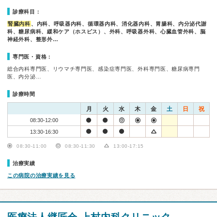
診療科目：
腎臓内科
、内科、呼吸器内科、循環器内科、消化器内科、胃腸科、内分泌代謝
科、糖尿病科、緩和ケア（ホスピス）、外科、呼吸器外科、心臓血管外科、脳
神経外科、整形外…
専門医・資格：
総合内科専門医、リウマチ専門医、感染症専門医、外科専門医、糖尿病専門
医、内分泌…
診療時間
月
火
水
木
金
土
日
祝
08:30-12:00
13:30-16:30
08:30-11:00
08:30-11:30
13:00-17:15
治療実績
この病院の治療実績を見る