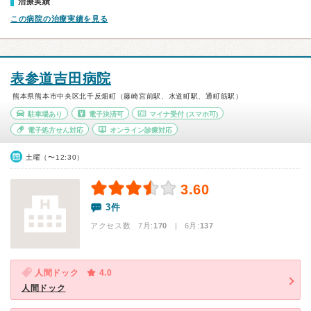
治療実績
この病院の治療実績を見る
表参道吉田病院
熊本県熊本市中央区北千反畑町（藤崎宮前駅、水道町駅、通町筋駅）
駐車場あり
電子決済可
マイナ受付
(スマホ可)
電子処方せん対応
オンライン診療対応
土曜（〜12:30）
3.60
3件
アクセス数 7月:
170
| 6月:
137
人間ドック
4.0
人間ドック