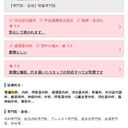
【専門医・資格】
腎臓専門医
内分泌代謝科
甲状腺機能亢進症
動悸・息切れ
5.0
安心して掛かれます。
循環器内科
背中の痛み
5.0
素晴らしい
5.0
清潔な施設、行き届いたスタッフの対応すべてが完璧です
診療科目：
腎臓内科
、内科、呼吸器内科、循環器内科、消化器内科、胃腸科、内分泌代謝
科、糖尿病科、神経内科、外科、呼吸器外科、心臓血管外科、消化器外科、脳
神経外科、整形外…
専門医・資格：
内科専門医、総合内科専門医、アレルギー専門医、感染症専門医、血液専門
医、外科専…