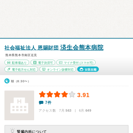
済生会熊本病院
社会福祉法人 恩賜財団
熊本県熊本市南区近見
駐車場あり
電子決済可
マイナ受付
(スマホ可)
電子処方せん対応
オンライン診療対応
女医在籍
朝（8:30〜）
3.91
7件
アクセス数 7月:
563
| 6月:
649
腎臓内科について