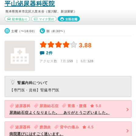
平山泌尿器科医院
熊本県熊本市北区八景水谷（堀川駅、新須屋駅）
駐車場あり
マイナ受付
女医在籍
土曜（〜16:00）
朝（8:30〜）
3.88
2件
アクセス数 7月:
159
| 6月:
128
腎臓内科について
【専門医・資格】
腎臓専門医
泌尿器科
尿路結石症
胃痛・腹痛
5.0
尿路結石症よくなりました。 ありがとうございました。
泌尿器科
膀胱炎
背中の痛み
4.5
病院選びにはすごく迷います。