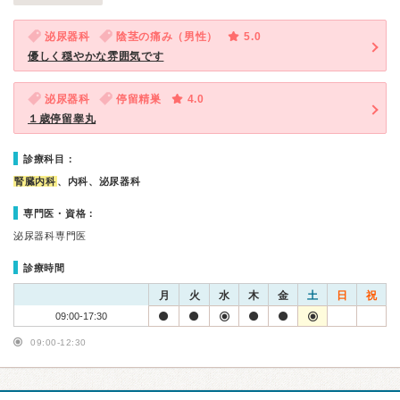
泌尿器科
陰茎の痛み（男性）
5.0
優しく穏やかな雰囲気です
泌尿器科
停留精巣
4.0
１歳停留睾丸
診療科目：
腎臓内科
、内科、泌尿器科
専門医・資格：
泌尿器科専門医
診療時間
月
火
水
木
金
土
日
祝
09:00-17:30
09:00-12:30