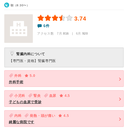
朝（8:30〜）
3.74
6件
アクセス数 7月:
816
| 6月:
920
腎臓内科について
【専門医・資格】
腎臓専門医
外科
5.0
外科手術
小児科
腎炎
血尿
4.5
子どもの血尿で受診
内科
発熱・頭が痛い
4.5
綺麗な病院です