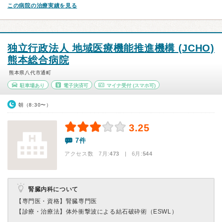
この病院の治療実績を見る
独立行政法人 地域医療機能推進機構 (JCHO)
熊本総合病院
熊本県八代市通町
駐車場あり
電子決済可
マイナ受付
(スマホ可)
朝（8:30〜）
3.25
7件
アクセス数 7月:
473
| 6月:
544
腎臓内科について
【専門医・資格】
腎臓専門医
【診療・治療法】
体外衝撃波による結石破砕術（ESWL）