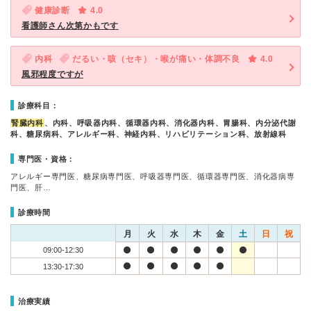
健康診断
4.0
看護師さん次第かもです
内科
だるい・咳（セキ）・喉が痛い・体調不良
4.0
風邪程度ですが
診療科目：
腎臓内科
、内科、呼吸器内科、循環器内科、消化器内科、胃腸科、内分泌代謝
科、糖尿病科、アレルギー科、神経内科、リハビリテーション科、放射線科
専門医・資格：
アレルギー専門医、糖尿病専門医、呼吸器専門医、循環器専門医、消化器病専
門医、肝…
診療時間
月
火
水
木
金
土
日
祝
09:00-12:30
13:30-17:30
治療実績