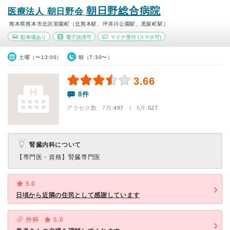
朝日野総合病院
医療法人 朝日野会
熊本県熊本市北区室園町（北熊本駅、坪井川公園駅、黒髪町駅）
駐車場あり
電子決済可
マイナ受付
(スマホ可)
土曜（〜13:00）
朝（7:30〜）
3.66
8件
アクセス数 7月:
497
| 6月:
527
腎臓内科について
【専門医・資格】
腎臓専門医
5.0
日頃から近隣の住民として感謝しています
外科
5.0