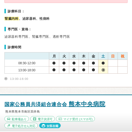
診療科目：
腎臓内科
、泌尿器科、性病科
専門医・資格：
泌尿器科専門医、腎臓専門医、透析専門医
診療時間
月
火
水
木
金
土
日
祝
08:30-12:00
13:00-18:00
13:00-16:00
熊本中央病院
国家公務員共済組合連合会
熊本県熊本市南区田井島
駐車場あり
電子決済可
マイナ受付
(スマホ可)
電子処方せん対応
女医在籍