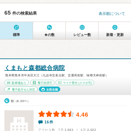
65
件の検索結果
表示順について
標準
★の数
レビュー数
新着・更新
くまもと森都総合病院
熊本県熊本市中央区大江（九品寺交差点駅、交通局前駅、味噌天神前駅）
駐車場あり
電子決済可
マイナ受付
(スマホ可)
電子処方せん対応
女医在籍
朝（8:30〜）
4.46
16件
アクセス数 7月:
1,961
| 6月:
2,022