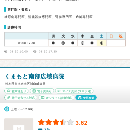
専門医・資格：
糖尿病専門医、消化器病専門医、腎臓専門医、透析専門医
診療時間
月
火
水
木
金
土
日
祝
08:00-17:30
08:15-16:00
08:15-17:30
くまもと南部広域病院
熊本県熊本市南区城南町舞原
駐車場あり
電子決済可
マイナ受付
(スマホ可)
電子処方せん対応
オンライン診療対応
女医在籍
土曜（〜12:00）
3.62