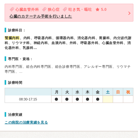
心臓血管外科
狭心症
吐き気・嘔吐
5.0
心臓のカテーテル手術を行いました
診療科目：
腎臓内科
、内科、呼吸器内科、循環器内科、消化器内科、胃腸科、内分泌代謝
科、リウマチ科、神経内科、血液内科、外科、呼吸器外科、心臓血管外科、消
化器外科、乳腺科…
専門医・資格：
内科専門医、総合内科専門医、総合診療専門医、アレルギー専門医、リウマチ
専門医、…
診療時間
月
火
水
木
金
土
日
祝
08:30-17:15
治療実績
この病院の治療実績を見る