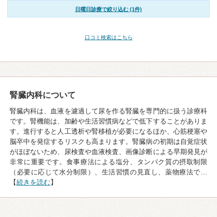
日曜日診療で絞り込む (1件)
口コミ検索はこちら
腎臓内科について
腎臓内科は、血液を濾過して尿を作る腎臓を専門的に扱う診療科
です。腎機能は、加齢や生活習慣病などで低下することがありま
す。進行すると人工透析や腎移植が必要になるほか、心筋梗塞や
脳卒中を発症するリスクも高まります。腎臓病の初期は自覚症状
がほぼないため、尿検査や血液検査、画像診断による早期発見が
非常に重要です。食事療法による塩分、タンパク質の摂取制限
（必要に応じて水分制限）、生活習慣の見直し、薬物療法で…
【
続きを読む
】