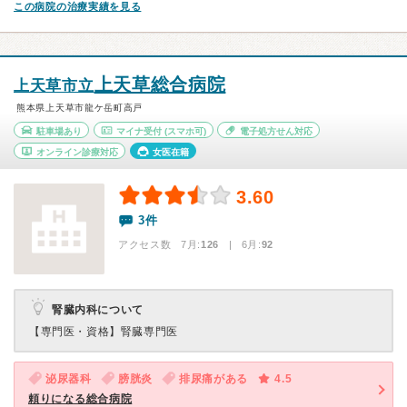
この病院の治療実績を見る
上天草総合病院
上天草市立
熊本県上天草市龍ケ岳町高戸
駐車場あり
マイナ受付
(スマホ可)
電子処方せん対応
オンライン診療対応
女医在籍
3.60
3件
アクセス数 7月:
126
| 6月:
92
腎臓内科について
【専門医・資格】
腎臓専門医
泌尿器科
膀胱炎
排尿痛がある
4.5
頼りになる総合病院