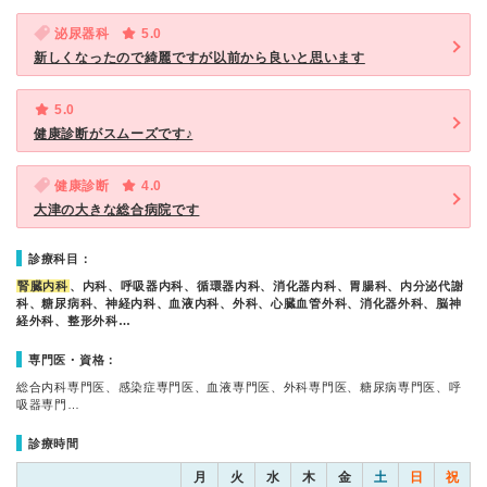
泌尿器科
5.0
新しくなったので綺麗ですが以前から良いと思います
5.0
健康診断がスムーズです♪
健康診断
4.0
大津の大きな総合病院です
診療科目：
腎臓内科
、内科、呼吸器内科、循環器内科、消化器内科、胃腸科、内分泌代謝
科、糖尿病科、神経内科、血液内科、外科、心臓血管外科、消化器外科、脳神
経外科、整形外科…
専門医・資格：
総合内科専門医、感染症専門医、血液専門医、外科専門医、糖尿病専門医、呼
吸器専門…
診療時間
月
火
水
木
金
土
日
祝