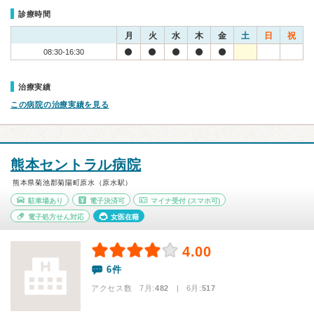
診療時間
月
火
水
木
金
土
日
祝
08:30-16:30
治療実績
この病院の治療実績を見る
熊本セントラル病院
熊本県菊池郡菊陽町原水（原水駅）
駐車場あり
電子決済可
マイナ受付
(スマホ可)
電子処方せん対応
女医在籍
4.00
6件
アクセス数 7月:
482
| 6月:
517