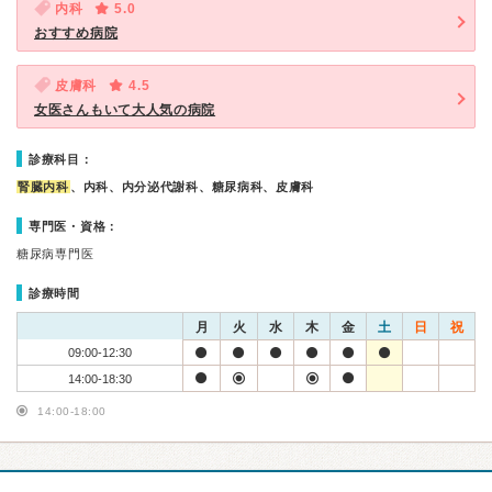
内科
5.0
おすすめ病院
皮膚科
4.5
女医さんもいて大人気の病院
診療科目：
腎臓内科
、内科、内分泌代謝科、糖尿病科、皮膚科
専門医・資格：
糖尿病専門医
診療時間
月
火
水
木
金
土
日
祝
09:00-12:30
14:00-18:30
14:00-18:00