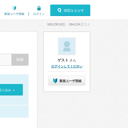
病院をさがす
新規ユーザ登録
ログイン
182,230
病院・
264,124
口コミ
ゲスト
さん
ログインしてください
新規ユーザ登録
絞り込み »