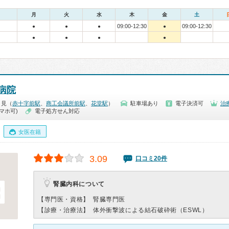
月
火
水
木
金
土
09:00-12:30
09:00-12:30
●
●
●
●
●
●
●
●
病院
月見（
赤十字前駅
、
商工会議所前駅
、
花堂駅
）
駐車場あり
電子決済可
治
マホ可)
電子処方せん対応
女医在籍
3.09
口コミ20件
腎臓内科について
【専門医・資格】
腎臓専門医
【診療・治療法】
体外衝撃波による結石破砕術（ESWL）