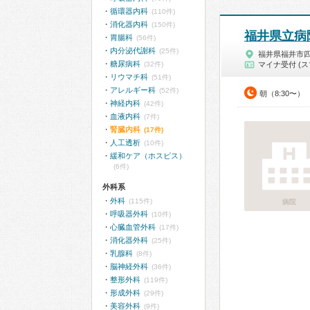
循環器内科
(110件)
消化器内科
(150件)
福井県立病
胃腸科
(56件)
内分泌代謝科
(25件)
福井県福井市
糖尿病科
(32件)
マイナ受付 (ス
リウマチ科
(51件)
アレルギー科
(52件)
朝（8:30〜）
神経内科
(42件)
血液内科
(7件)
腎臓内科
(17件)
人工透析
(10件)
緩和ケア（ホスピス）
(6件)
外科系
外科
(115件)
病院
呼吸器外科
(10件)
心臓血管外科
(17件)
消化器外科
(25件)
乳腺科
(8件)
脳神経外科
(36件)
整形外科
(119件)
形成外科
(29件)
美容外科
(9件)