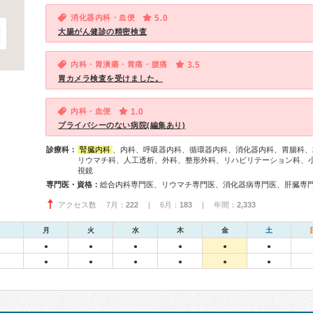
消化器内科・血便
5.0
大腸がん健診の精密検査
内科・胃潰瘍・胃痛・腹痛
3.5
胃カメラ検査を受けました。
内科・血便
1.0
プライバシーのない病院(編集あり)
診療科：
腎臓内科
、内科、呼吸器内科、循環器内科、消化器内科、胃腸科、
リウマチ科、人工透析、外科、整形外科、リハビリテーション科、
視鏡
専門医・資格：
アクセス数 7月：
222
| 6月：
183
| 年間：
2,333
月
火
水
木
金
土
●
●
●
●
●
●
●
●
●
●
●
●