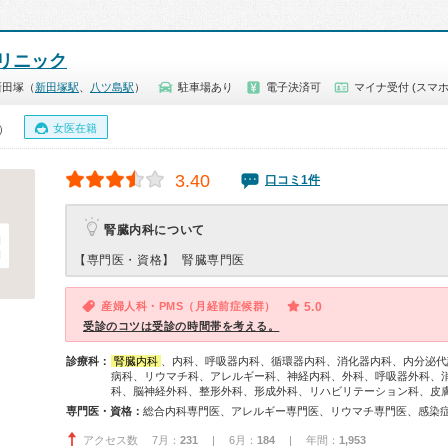
リニック
新田塚（
新田塚駅
、
八ツ島駅
）
駐車場あり
電子決済可
マイナ受付 (スマホ
女医在籍
0）
3.40
口コミ1件
腎臓内科について
【専門医・資格】
腎臓専門医
産婦人科・PMS（月経前症候群）
5.0
受診のコツは受診の時間帯を考える。
診療科：
腎臓内科
、内科、呼吸器内科、循環器内科、消化器内科、内分泌代
病科、リウマチ科、アレルギー科、神経内科、外科、呼吸器外科、
科、脳神経外科、整形外科、形成外科、リハビリテーション科、皮
専門医・資格：
アクセス数 7月：
231
| 6月：
184
| 年間：
1,953