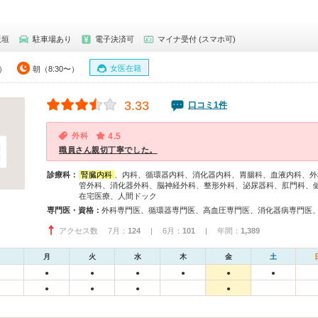
板垣
駐車場あり
電子決済可
マイナ受付 (スマホ可)
女医在籍
0）
朝（8:30〜）
3.33
口コミ1件
外科
4.5
職員さん親切丁寧でした。
診療科：
腎臓内科
、内科、循環器内科、消化器内科、胃腸科、血液内科、外
管外科、消化器外科、脳神経外科、整形外科、泌尿器科、肛門科、
在宅医療、人間ドック
専門医・資格：
アクセス数 7月：
124
| 6月：
101
| 年間：
1,389
月
火
水
木
金
土
●
●
●
●
●
●
●
●
●
●