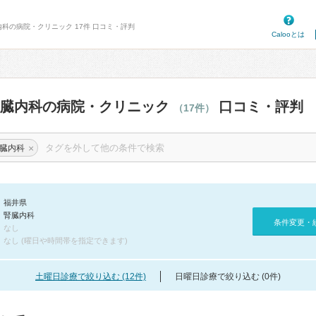
内科の病院・クリニック 17件 口コミ・評判
Calooとは
腎臓内科の病院・クリニック
口コミ・評判
（17件）
×
臓内科
福井県
腎臓内科
条件変更・
なし
なし (曜日や時間帯を指定できます)
土曜日診療で絞り込む (12件)
日曜日診療で絞り込む (0件)