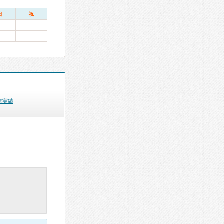
日
祝
療実績