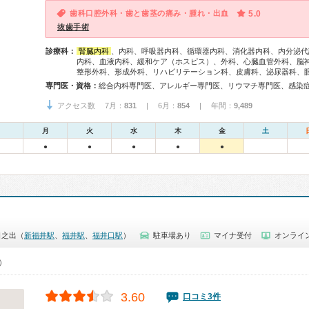
歯科口腔外科・歯と歯茎の痛み・腫れ・出血
5.0
抜歯手術
診療科：
腎臓内科
、内科、呼吸器内科、循環器内科、消化器内科、内分泌代
内科、血液内科、緩和ケア（ホスピス）、外科、心臓血管外科、脳
整形外科、形成外科、リハビリテーション科、皮膚科、泌尿器科、
専門医・資格：
アクセス数 7月：
831
| 6月：
854
| 年間：
9,489
月
火
水
木
金
土
●
●
●
●
●
日之出（
新福井駅
、
福井駅
、
福井口駅
）
駐車場あり
マイナ受付
オンライ
0）
3.60
口コミ3件