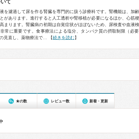
ついて
液を濾過して尿を作る腎臓を専門的に扱う診療科です。腎機能は、加
とがあります。進行すると人工透析や腎移植が必要になるほか、心筋
高まります。腎臓病の初期は自覚症状がほぼないため、尿検査や血液
が非常に重要です。食事療法による塩分、タンパク質の摂取制限（必要
の見直し、薬物療法で… 【
続きを読む
】
★の数
レビュー数
新着・更新
件中