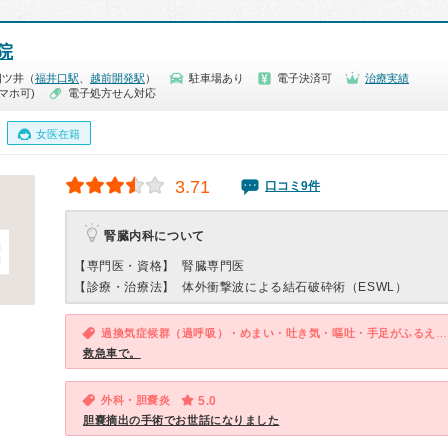
院
四ツ井（
福井口駅
、
越前開発駅
）
駐車場あり
電子決済可
治療実績
マホ可)
電子処方せん対応
女医在籍
3.71
口コミ9件
腎臓内科について
【専門医・資格】
腎臓専門医
【診療・治療法】
体外衝撃波による結石破砕術（ESWL）
過換気症候群（過呼吸）・めまい・吐き気・嘔吐・手足がふるえる・手足が麻痺する
救急車で。
外科・胆嚢炎
5.0
胆嚢摘出の手術でお世話になりました