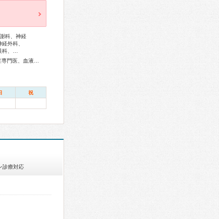
謝科、神経
神経外科、
眼科、…
総合内科専門医、アレルギー専門医、リウマチ専門医、感染症専門医、血液専門医、外科専門医、糖尿病専門医、内分泌代謝科専門医、呼吸器専門医、呼吸器外科専門医、気管支鏡専門医、循環器専門医、心臓血管外科専門医、不整脈専門医、消化器病専門医、消化器外科専門医、肝臓専門医、大腸肛門病専門医、消化器内視鏡専門医、泌尿器科専門医、腎臓専門医、透析専門医、脳血管内治療専門医、神経内科専門医、脳神経外科専門医、整形外科専門医、脊椎内視鏡下手術技術認定医、脊椎脊髄外科専門医、形成外科専門医、熱傷専門医、皮膚科専門医、眼科専門医、耳鼻咽喉科専門医、産婦人科専門医、婦人科腫瘍専門医、乳腺専門医、産科婦人科腹腔鏡技術認定医、周産期(新生児)専門医、小児科専門医、小児外科専門医、小児神経専門医、認知症専門医、老年精神専門医、一般病院連携精神医学専門医、精神科専門医、麻酔科専門医、ペインクリニック専門医、細胞診専門医、病理専門医、口腔外科専門医、放射線科専門医、臨床遺伝専門医、救急科専門医、がん薬物療法専門医、がん治療認定医
日
祝
ン診療対応