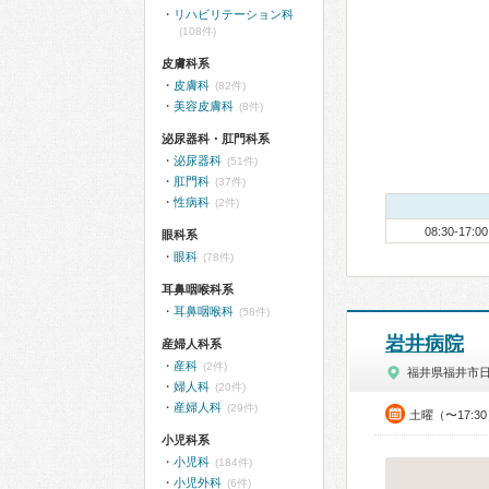
リハビリテーション科
(108件)
皮膚科系
皮膚科
(82件)
美容皮膚科
(8件)
泌尿器科・肛門科系
泌尿器科
(51件)
肛門科
(37件)
性病科
(2件)
08:30-17:00
眼科系
眼科
(78件)
耳鼻咽喉科系
耳鼻咽喉科
(58件)
岩井病院
産婦人科系
産科
(2件)
福井県福井市
婦人科
(20件)
産婦人科
(29件)
土曜（〜17:3
小児科系
小児科
(184件)
小児外科
(6件)