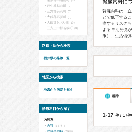
南条郡南越前町
(0)
腎臓内科に
丹生郡越前町
(0)
腎臓内科は、血
三方郡美浜町
(0)
どで低下するこ
大飯郡高浜町
(0)
大飯郡おおい町
(0)
症するリスクも
三方上中郡若狭町
(0)
よる早期発見
限）、生活習慣
路線・駅から検索
福井県の路線一覧
地図から検索
地図から病院を探す
標準
診療科目から探す
1-17
件 / 17
内科系
内科
(347件)
呼吸器内科
(79件)