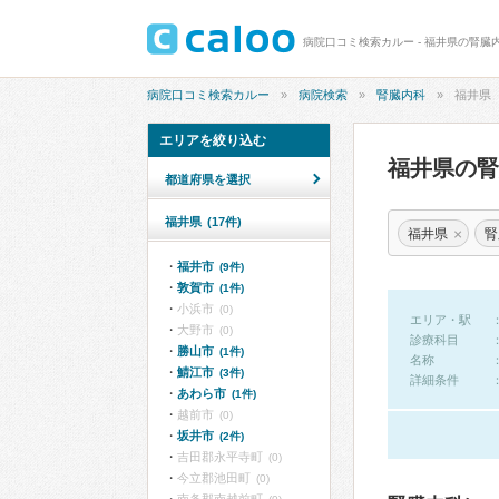
病院口コミ検索カルー - 福井県の腎臓
病院口コミ検索カルー
病院検索
腎臓内科
福井県
エリアを絞り込む
福井県の
都道府県を選択
福井県
(17件)
×
福井県
腎
福井市
(9件)
敦賀市
(1件)
小浜市
(0)
エリア・駅
大野市
(0)
診療科目
勝山市
(1件)
名称
鯖江市
(3件)
詳細条件
あわら市
(1件)
越前市
(0)
坂井市
(2件)
吉田郡永平寺町
(0)
今立郡池田町
(0)