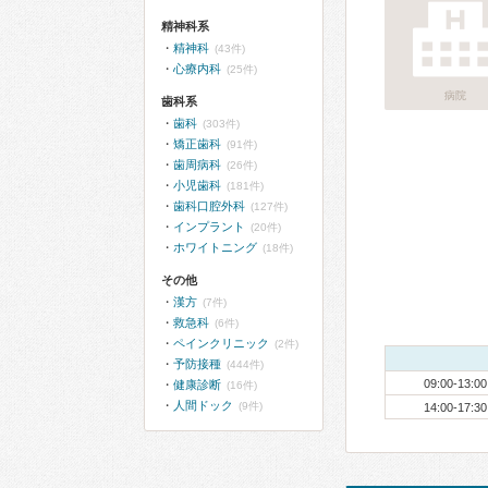
精神科系
精神科
(43件)
心療内科
(25件)
病院
歯科系
歯科
(303件)
矯正歯科
(91件)
歯周病科
(26件)
小児歯科
(181件)
歯科口腔外科
(127件)
インプラント
(20件)
ホワイトニング
(18件)
その他
漢方
(7件)
救急科
(6件)
ペインクリニック
(2件)
予防接種
(444件)
09:00-13:00
健康診断
(16件)
人間ドック
(9件)
14:00-17:30