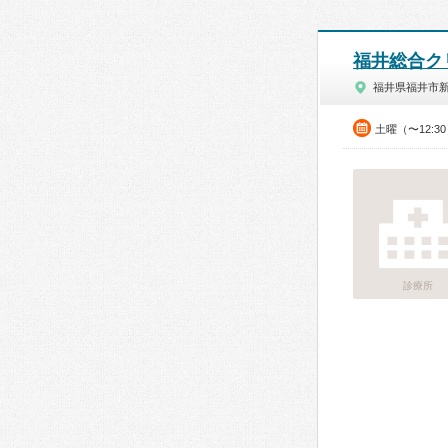
福井総合ク
福井県福井市
土曜（〜12:3
診療所