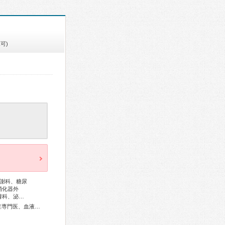
可)
謝科、糖尿
消化器外
膚科、泌…
総合内科専門医、アレルギー専門医、リウマチ専門医、感染症専門医、血液専門医、外科専門医、糖尿病専門医、内分泌代謝科専門医、呼吸器専門医、循環器専門医、消化器病専門医、消化器外科専門医、肝臓専門医、大腸肛門病専門医、消化器内視鏡専門医、泌尿器科専門医、腎臓専門医、透析専門医、脳血管内治療専門医、神経内科専門医、脳神経外科専門医、整形外科専門医、リハビリテーション科専門医、形成外科専門医、皮膚科専門医、眼科専門医、耳鼻咽喉科専門医、産婦人科専門医、小児科専門医、老年病専門医、認知症専門医、口腔外科専門医、放射線科専門医、臨床遺伝専門医