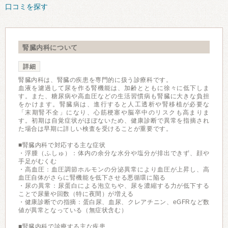
口コミを探す
腎臓内科について
詳細
腎臓内科は、腎臓の疾患を専門的に扱う診療科です。
血液を濾過して尿を作る腎機能は、加齢とともに徐々に低下しま
す。また、糖尿病や高血圧などの生活習慣病も腎臓に大きな負担
をかけます。腎臓病は、進行すると人工透析や腎移植が必要な
「末期腎不全」になり、心筋梗塞や脳卒中のリスクも高まりま
す。初期は自覚症状がほぼないため、健康診断で異常を指摘され
た場合は早期に詳しい検査を受けることが重要です。
■腎臓内科で対応する主な症状
・浮腫（ふしゅ）：体内の余分な水分や塩分が排出できず、顔や
手足がむくむ
・高血圧：血圧調節ホルモンの分泌異常により血圧が上昇し、高
血圧自体がさらに腎機能を低下させる悪循環に陥る
・尿の異常：尿蛋白による泡立ちや、尿を濃縮する力が低下する
ことで尿量や回数（特に夜間）が増える
・健康診断での指摘：蛋白尿、血尿、クレアチニン、eGFRなど数
値が異常となっている（無症状含む）
■腎臓内科で診療する主な疾患