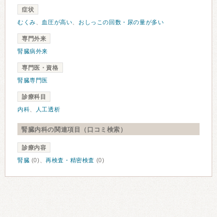
症状
むくみ
、
血圧が高い
、
おしっこの回数・尿の量が多い
専門外来
腎臓病外来
専門医・資格
腎臓専門医
診療科目
内科
、
人工透析
腎臓内科の関連項目（口コミ検索）
診療内容
腎臓
(0)、
再検査・精密検査
(0)