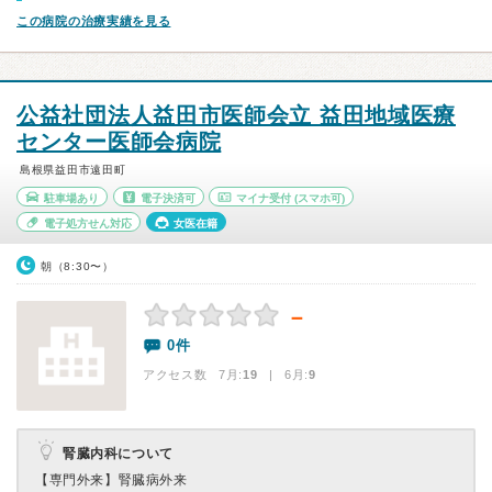
この病院の治療実績を見る
公益社団法人益田市医師会立 益田地域医療
センター医師会病院
島根県益田市遠田町
駐車場あり
電子決済可
マイナ受付
(スマホ可)
電子処方せん対応
女医在籍
朝（8:30〜）
－
0件
アクセス数 7月:
19
| 6月:
9
腎臓内科について
【専門外来】
腎臓病外来