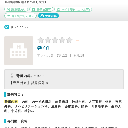
島根県隠岐郡隠岐の島町城北町
駐車場あり
電子決済可
マイナ受付
(スマホ可)
電子処方せん対応
女医在籍
朝（8:30〜）
－
0件
アクセス数 7月:
12
| 6月:
15
腎臓内科について
【専門外来】
腎臓病外来
診療科目：
腎臓内科
、内科、内分泌代謝科、糖尿病科、神経内科、人工透析、外科、整形
外科、リハビリテーション科、皮膚科、泌尿器科、眼科、耳鼻咽喉科、産婦人
科、小児科、精神…
専門医・資格：