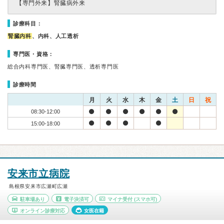
【専門外来】
腎臓病外来
診療科目：
腎臓内科
、内科、人工透析
専門医・資格：
総合内科専門医、腎臓専門医、透析専門医
診療時間
月
火
水
木
金
土
日
祝
08:30-12:00
15:00-18:00
安来市立病院
島根県安来市広瀬町広瀬
駐車場あり
電子決済可
マイナ受付
(スマホ可)
オンライン診療対応
女医在籍