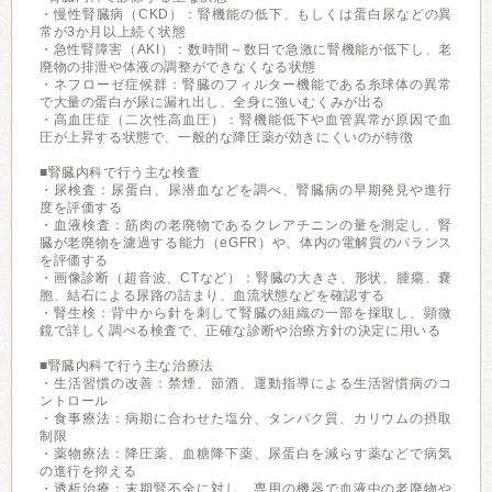
・慢性腎臓病（CKD）：腎機能の低下、もしくは蛋白尿などの異
常が3か月以上続く状態
・急性腎障害（AKI）：数時間～数日で急激に腎機能が低下し、老
廃物の排泄や体液の調整ができなくなる状態
・ネフローゼ症候群：腎臓のフィルター機能である糸球体の異常
で大量の蛋白が尿に漏れ出し、全身に強いむくみが出る
・高血圧症（二次性高血圧）：腎機能低下や血管異常が原因で血
圧が上昇する状態で、一般的な降圧薬が効きにくいのが特徴
■腎臓内科で行う主な検査
・尿検査：尿蛋白、尿潜血などを調べ、腎臓病の早期発見や進行
度を評価する
・血液検査：筋肉の老廃物であるクレアチニンの量を測定し、腎
臓が老廃物を濾過する能力（eGFR）や、体内の電解質のバランス
を評価する
・画像診断（超音波、CTなど）：腎臓の大きさ、形状、腫瘍、嚢
胞、結石による尿路の詰まり、血流状態などを確認する
・腎生検：背中から針を刺して腎臓の組織の一部を採取し、顕微
鏡で詳しく調べる検査で、正確な診断や治療方針の決定に用いる
■腎臓内科で行う主な治療法
・生活習慣の改善：禁煙、節酒、運動指導による生活習慣病のコ
ントロール
・食事療法：病期に合わせた塩分、タンパク質、カリウムの摂取
制限
・薬物療法：降圧薬、血糖降下薬、尿蛋白を減らす薬などで病気
の進行を抑える
・透析治療：末期腎不全に対し、専用の機器で血液中の老廃物や