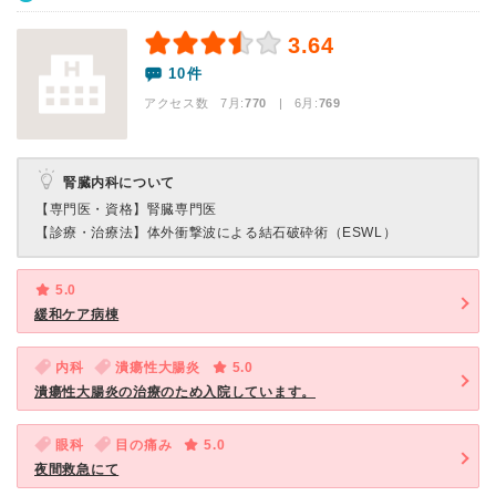
3.64
10件
アクセス数 7月:
770
| 6月:
769
腎臓内科について
【専門医・資格】
腎臓専門医
【診療・治療法】
体外衝撃波による結石破砕術（ESWL）
5.0
緩和ケア病棟
内科
潰瘍性大腸炎
5.0
潰瘍性大腸炎の治療のため入院しています。
眼科
目の痛み
5.0
夜間救急にて