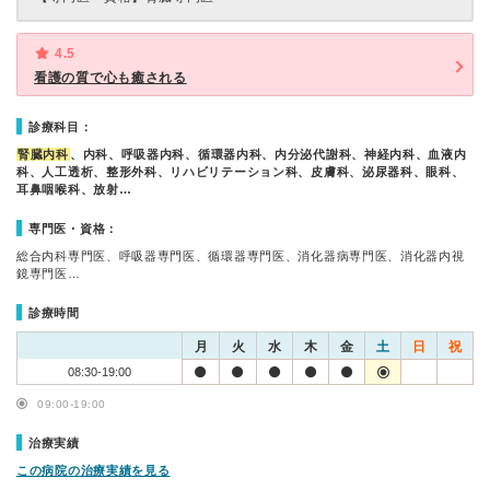
4.5
看護の質で心も癒される
診療科目：
腎臓内科
、内科、呼吸器内科、循環器内科、内分泌代謝科、神経内科、血液内
科、人工透析、整形外科、リハビリテーション科、皮膚科、泌尿器科、眼科、
耳鼻咽喉科、放射…
専門医・資格：
総合内科専門医、呼吸器専門医、循環器専門医、消化器病専門医、消化器内視
鏡専門医…
診療時間
月
火
水
木
金
土
日
祝
08:30-19:00
09:00-19:00
治療実績
この病院の治療実績を見る