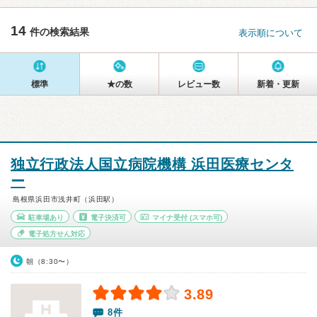
14
件の検索結果
表示順について
標準
★の数
レビュー数
新着・更新
独立行政法人国立病院機構 浜田医療センタ
ー
島根県浜田市浅井町（浜田駅）
駐車場あり
電子決済可
マイナ受付
(スマホ可)
電子処方せん対応
朝（8:30〜）
3.89
8件