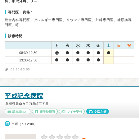
科、形成外科、リ…
専門医・資格：
総合内科専門医、アレルギー専門医、リウマチ専門医、外科専門医、糖尿病専
門医、呼…
診療時間
月
火
水
木
金
土
日
祝
08:30-12:30
13:30-17:30
08:30-13:00
平成記念病院
島根県雲南市三刀屋町三刀屋
駐車場あり
電子決済可
マイナ受付
女医在籍
土曜（〜12:00）
－