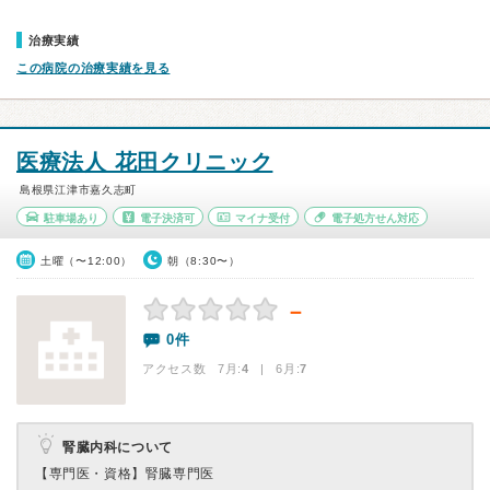
治療実績
この病院の治療実績を見る
医療法人 花田クリニック
島根県江津市嘉久志町
駐車場あり
電子決済可
マイナ受付
電子処方せん対応
土曜（〜12:00）
朝（8:30〜）
－
0件
アクセス数 7月:
4
| 6月:
7
腎臓内科について
【専門医・資格】
腎臓専門医