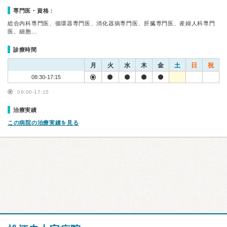
専門医・資格：
総合内科専門医、循環器専門医、消化器病専門医、肝臓専門医、産婦人科専門
医、細胞…
診療時間
月
火
水
木
金
土
日
祝
08:30-17:15
09:00-17:15
治療実績
この病院の治療実績を見る