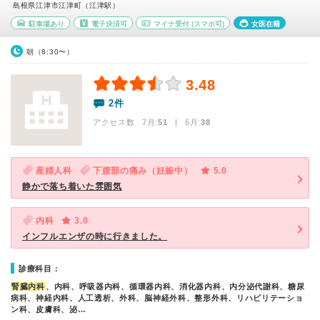
島根県江津市江津町（江津駅）
駐車場あり
電子決済可
マイナ受付
(スマホ可)
女医在籍
朝（8:30〜）
3.48
2件
アクセス数 7月:
51
| 6月:
38
産婦人科
下腹部の痛み（妊娠中）
5.0
静かで落ち着いた雰囲気
内科
3.0
インフルエンザの時に行きました。
診療科目：
腎臓内科
、内科、呼吸器内科、循環器内科、消化器内科、内分泌代謝科、糖尿
病科、神経内科、人工透析、外科、脳神経外科、整形外科、リハビリテーショ
ン科、皮膚科、泌…