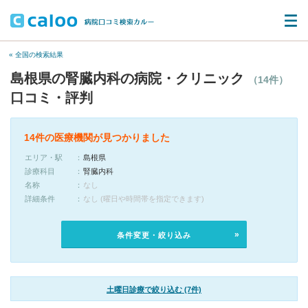
« 全国の検索結果
島根県の腎臓内科の病院・クリニック
（14件）
口コミ・評判
14件の医療機関が見つかりました
エリア・駅
島根県
診療科目
腎臓内科
名称
なし
詳細条件
なし (曜日や時間帯を指定できます)
条件変更・絞り込み
土曜日診療で絞り込む (7件)