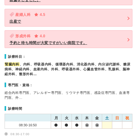
抜歯をしました。
産婦人科
4.5
出産で
形成外科
4.0
予約と待ち時間が大変ですがいい病院です。
診療科目：
腎臓内科
、内科、呼吸器内科、循環器内科、消化器内科、内分泌代謝科、糖尿
病科、神経内科、血液内科、外科、呼吸器外科、心臓血管外科、乳腺科、脳神
経外科、整形外科…
専門医・資格：
総合内科専門医、アレルギー専門医、リウマチ専門医、感染症専門医、血液専
門医、外…
診療時間
月
火
水
木
金
土
日
祝
08:30-16:50
08:30-17:00