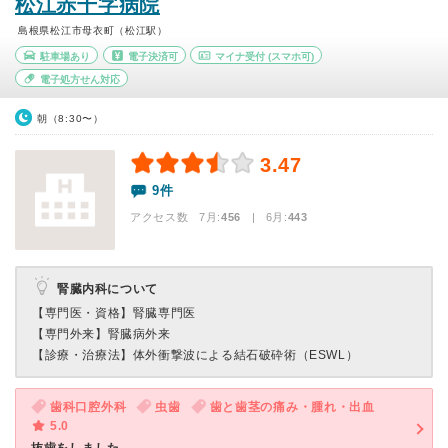
松江赤十字病院
島根県松江市母衣町（松江駅）
駐車場あり
電子決済可
マイナ受付
(スマホ可)
電子処方せん対応
朝（8:30〜）
3.47
9件
アクセス数 7月:
456
| 6月:
443
腎臓内科について
【専門医・資格】
腎臓専門医
【専門外来】
腎臓病外来
【診療・治療法】
体外衝撃波による結石破砕術（ESWL）
歯科口腔外科
虫歯
歯と歯茎の痛み・腫れ・出血
5.0