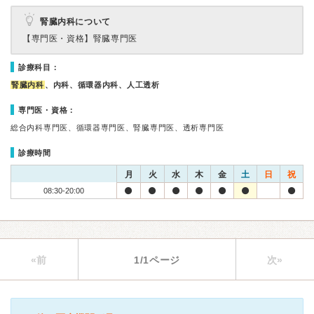
腎臓内科について
【専門医・資格】
腎臓専門医
診療科目：
腎臓内科
、内科、循環器内科、人工透析
専門医・資格：
総合内科専門医、循環器専門医、腎臓専門医、透析専門医
診療時間
月
火
水
木
金
土
日
祝
08:30-20:00
«前
1/1ページ
次»