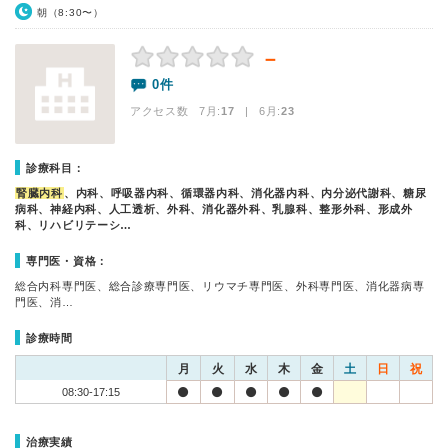
朝（8:30〜）
－
0件
アクセス数 7月:
17
| 6月:
23
診療科目：
腎臓内科
、内科、呼吸器内科、循環器内科、消化器内科、内分泌代謝科、糖尿
病科、神経内科、人工透析、外科、消化器外科、乳腺科、整形外科、形成外
科、リハビリテーシ…
専門医・資格：
総合内科専門医、総合診療専門医、リウマチ専門医、外科専門医、消化器病専
門医、消…
診療時間
月
火
水
木
金
土
日
祝
08:30-17:15
治療実績