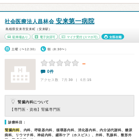
安来第一病院
社会医療法人昌林会
島根県安来市安来町（安来駅）
駐車場あり
電子決済可
マイナ受付
(スマホ可)
女医在籍
土曜（〜12:30）
朝（8:30〜）
－
0件
アクセス数 7月:
30
| 6月:
15
腎臓内科について
【専門医・資格】
腎臓専門医
診療科目：
腎臓内科
、内科、呼吸器内科、循環器内科、消化器内科、内分泌代謝科、糖尿
病科、リウマチ科、神経内科、緩和ケア（ホスピス）、外科、乳腺科、整形外