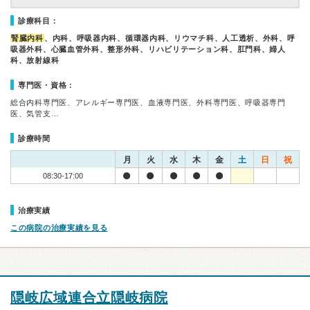
診療科目：
腎臓内科
、内科、呼吸器内科、循環器内科、リウマチ科、人工透析、外科、呼
吸器外科、心臓血管外科、整形外科、リハビリテーション科、肛門科、婦人
科、放射線科
専門医・資格：
総合内科専門医、アレルギー専門医、血液専門医、外科専門医、呼吸器専門
医、気管支…
診療時間
月
火
水
木
金
土
日
祝
08:30-17:00
治療実績
この病院の治療実績を見る
隠岐広域連合立隠岐病院