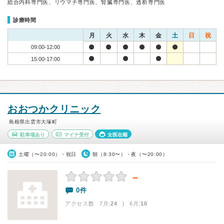
総合内科専門医、リウマチ専門医、腎臓専門医、透析専門医
診療時間
月
火
水
木
金
土
日
祝
09:00-12:00
15:00-17:00
おおつかクリニック
島根県出雲市大塚町
駐車場あり
マイナ受付
女医在籍
土曜（〜20:00）・祝日
朝（8:30〜）・夜（〜20:00）
－
0件
アクセス数 7月:
24
| 6月:
10