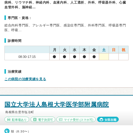
病科、リウマチ科、神経内科、血液内科、人工透析、外科、呼吸器外科、心臓
血管外科、脳神経…
専門医・資格：
総合内科専門医、アレルギー専門医、感染症専門医、外科専門医、呼吸器専門
医、呼吸…
診療時間
月
火
水
木
金
土
日
祝
08:30-17:15
治療実績
この病院の治療実績を見る
国立大学法人島根大学医学部附属病院
島根県出雲市塩冶町
駐車場あり
電子決済可
マイナ受付
(スマホ可)
女医在籍
朝（8:30〜）