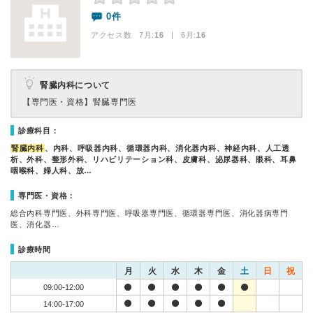
0件
アクセス数 7月:
16
| 6月:
16
腎臓内科について
【専門医・資格】
腎臓専門医
診療科目：
腎臓内科
、内科、呼吸器内科、循環器内科、消化器内科、神経内科、人工透
析、外科、整形外科、リハビリテーション科、皮膚科、泌尿器科、眼科、耳鼻
咽喉科、婦人科、放…
専門医・資格：
総合内科専門医、外科専門医、呼吸器専門医、循環器専門医、消化器病専門
医、消化器…
診療時間
月
火
水
木
金
土
日
祝
09:00-12:00
14:00-17:00