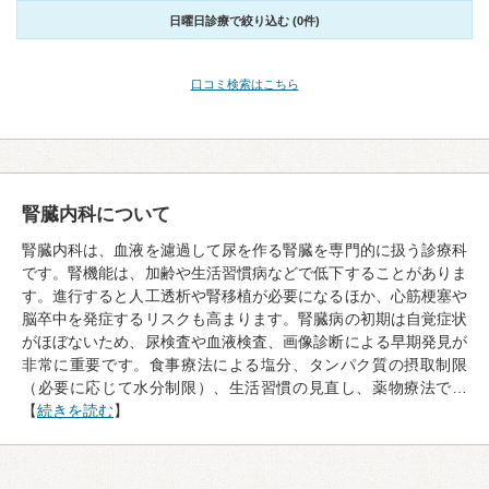
日曜日診療で絞り込む (0件)
口コミ検索はこちら
腎臓内科について
腎臓内科は、血液を濾過して尿を作る腎臓を専門的に扱う診療科
です。腎機能は、加齢や生活習慣病などで低下することがありま
す。進行すると人工透析や腎移植が必要になるほか、心筋梗塞や
脳卒中を発症するリスクも高まります。腎臓病の初期は自覚症状
がほぼないため、尿検査や血液検査、画像診断による早期発見が
非常に重要です。食事療法による塩分、タンパク質の摂取制限
（必要に応じて水分制限）、生活習慣の見直し、薬物療法で…
【
続きを読む
】