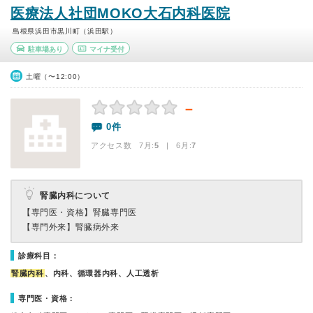
医療法人社団MOKO大石内科医院
島根県浜田市黒川町（浜田駅）
駐車場あり
マイナ受付
土曜（〜12:00）
－
0件
アクセス数 7月:
5
| 6月:
7
腎臓内科について
【専門医・資格】
腎臓専門医
【専門外来】
腎臓病外来
診療科目：
腎臓内科
、内科、循環器内科、人工透析
専門医・資格：