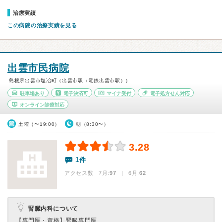
治療実績
この病院の治療実績を見る
出雲市民病院
島根県出雲市塩冶町（出雲市駅（電鉄出雲市駅））
駐車場あり
電子決済可
マイナ受付
電子処方せん対応
オンライン診療対応
土曜（〜19:00）
朝（8:30〜）
3.28
1件
アクセス数 7月:
97
| 6月:
62
腎臓内科について
【専門医・資格】
腎臓専門医