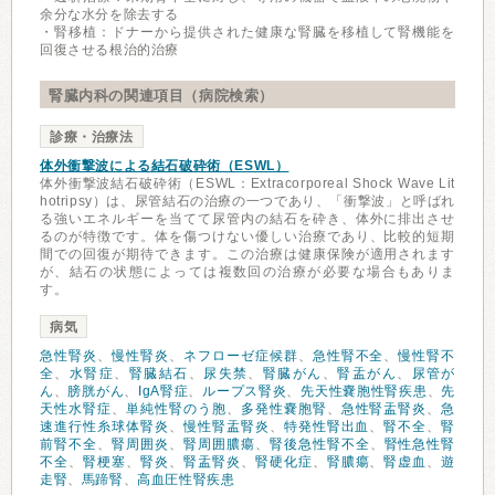
余分な水分を除去する
・腎移植：ドナーから提供された健康な腎臓を移植して腎機能を
回復させる根治的治療
腎臓内科の関連項目（病院検索）
診療・治療法
体外衝撃波による結石破砕術（ESWL）
体外衝撃波結石破砕術（ESWL：Extracorporeal Shock Wave Lit
hotripsy）は、尿管結石の治療の一つであり、「衝撃波」と呼ばれ
る強いエネルギーを当てて尿管内の結石を砕き、体外に排出させ
るのが特徴です。体を傷つけない優しい治療であり、比較的短期
間での回復が期待できます。この治療は健康保険が適用されます
が、結石の状態によっては複数回の治療が必要な場合もありま
す。
病気
急性腎炎
、
慢性腎炎
、
ネフローゼ症候群
、
急性腎不全
、
慢性腎不
全
、
水腎症
、
腎臓結石
、
尿失禁
、
腎臓がん
、
腎盂がん
、
尿管が
ん
、
膀胱がん
、
IgA腎症
、
ループス腎炎
、
先天性嚢胞性腎疾患
、
先
天性水腎症
、
単純性腎のう胞
、
多発性嚢胞腎
、
急性腎盂腎炎
、
急
速進行性糸球体腎炎
、
慢性腎盂腎炎
、
特発性腎出血
、
腎不全
、
腎
前腎不全
、
腎周囲炎
、
腎周囲膿瘍
、
腎後急性腎不全
、
腎性急性腎
不全
、
腎梗塞
、
腎炎
、
腎盂腎炎
、
腎硬化症
、
腎膿瘍
、
腎虚血
、
遊
走腎
、
馬蹄腎
、
高血圧性腎疾患