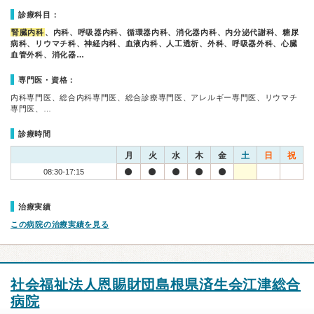
診療科目：
腎臓内科
、内科、呼吸器内科、循環器内科、消化器内科、内分泌代謝科、糖尿
病科、リウマチ科、神経内科、血液内科、人工透析、外科、呼吸器外科、心臓
血管外科、消化器…
専門医・資格：
内科専門医、総合内科専門医、総合診療専門医、アレルギー専門医、リウマチ
専門医、…
診療時間
月
火
水
木
金
土
日
祝
08:30-17:15
治療実績
この病院の治療実績を見る
社会福祉法人恩賜財団島根県済生会江津総合
病院