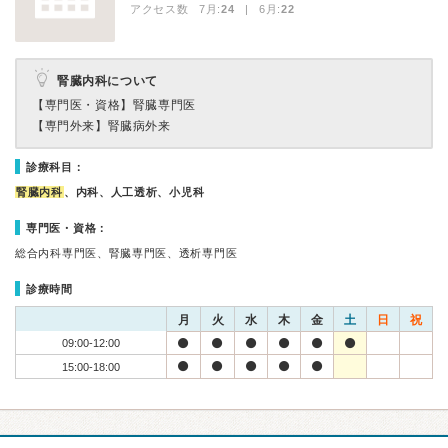
アクセス数 7月:
24
| 6月:
22
腎臓内科について
【専門医・資格】
腎臓専門医
【専門外来】
腎臓病外来
診療科目：
腎臓内科
、内科、人工透析、小児科
専門医・資格：
総合内科専門医、腎臓専門医、透析専門医
診療時間
月
火
水
木
金
土
日
祝
09:00-12:00
15:00-18:00