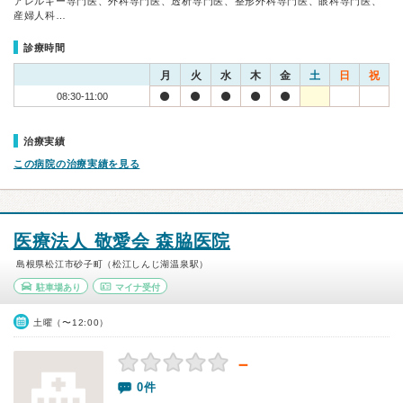
アレルギー専門医、外科専門医、透析専門医、整形外科専門医、眼科専門医、
産婦人科…
診療時間
月
火
水
木
金
土
日
祝
08:30-11:00
治療実績
この病院の治療実績を見る
医療法人 敬愛会 森脇医院
島根県松江市砂子町（松江しんじ湖温泉駅）
駐車場あり
マイナ受付
土曜（〜12:00）
－
0件