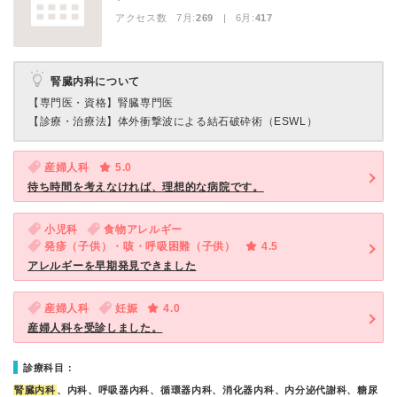
アクセス数 7月:
269
| 6月:
417
腎臓内科について
【専門医・資格】
腎臓専門医
【診療・治療法】
体外衝撃波による結石破砕術（ESWL）
産婦人科
5.0
待ち時間を考えなければ、理想的な病院です。
小児科
食物アレルギー
発疹（子供）・咳・呼吸困難（子供）
4.5
アレルギーを早期発見できました
産婦人科
妊娠
4.0
産婦人科を受診しました。
診療科目：
腎臓内科
、内科、呼吸器内科、循環器内科、消化器内科、内分泌代謝科、糖尿