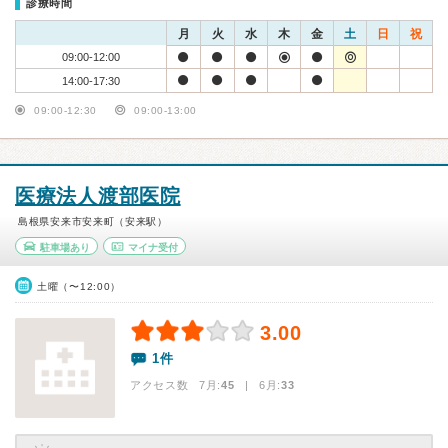
診療時間
月
火
水
木
金
土
日
祝
09:00-12:00
14:00-17:30
09:00-12:30
09:00-13:00
医療法人渡部医院
島根県安来市安来町（安来駅）
駐車場あり
マイナ受付
土曜（〜12:00）
3.00
1件
アクセス数 7月:
45
| 6月:
33