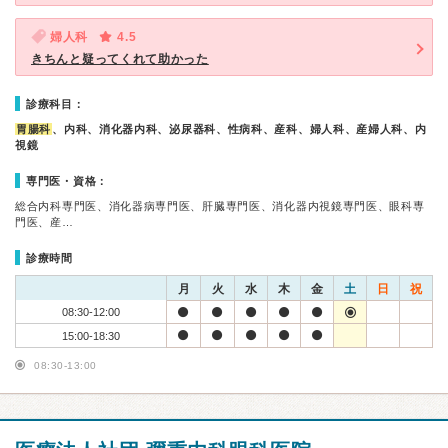
婦人科
4.5
きちんと疑ってくれて助かった
診療科目：
胃腸科
、内科、消化器内科、泌尿器科、性病科、産科、婦人科、産婦人科、内
視鏡
専門医・資格：
総合内科専門医、消化器病専門医、肝臓専門医、消化器内視鏡専門医、眼科専
門医、産…
診療時間
月
火
水
木
金
土
日
祝
08:30-12:00
15:00-18:30
08:30-13:00