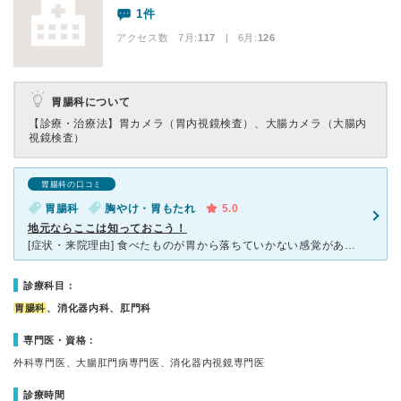
1件
アクセス数 7月:
117
| 6月:
126
胃腸科について
【診療・治療法】
胃カメラ（胃内視鏡検査）、大腸カメラ（大腸内
視鏡検査）
胃腸科の口コミ
胃腸科
胸やけ・胃もたれ
5.0
地元ならここは知っておこう！
[症状・来院理由] 食べたものが胃から落ちていかない感覚があり、空腹なのに常に膨満感を伴い、胃液が逆流してくる症状がみられた為、精密検査をしていただくため中央クリニックを訪れました。 [医師の診断
診療科目：
胃腸科
、消化器内科、肛門科
専門医・資格：
外科専門医、大腸肛門病専門医、消化器内視鏡専門医
診療時間