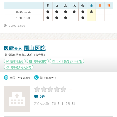
月
火
水
木
金
土
日
祝
09:00-12:30
15:00-18:30
09:00-13:00
園山医院
医療法人
島根県出雲市東林木町（大寺駅）
駐車場あり
電子決済可
マイナ受付
(スマホ可)
電子処方せん対応
土曜（〜12:30）
朝（8:30〜）
－
0件
アクセス数 7月:
7
| 6月:
11