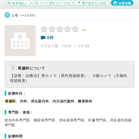
駐車場あり
マイナ受付
(スマホ可)
電子処方せん対応
女医在籍
土曜（〜13:00）
－
0件
アクセス数 7月:
6
| 6月:
15
胃腸科について
【診療・治療法】
胃カメラ（胃内視鏡検査）、大腸カメラ（大腸内
視鏡検査）
診療科目：
胃腸科
、内科、消化器内科、内分泌代謝科、糖尿病科
専門医・資格：
総合内科専門医、糖尿病専門医、消化器病専門医、肝臓専門医、消化器内視鏡
専門医
診療時間