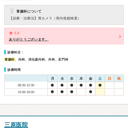
胃腸科について
【診療・治療法】
胃カメラ（胃内視鏡検査）
5.0
ありがとうございます。
診療科目：
胃腸科
、内科、消化器内科、外科、肛門科
診療時間
月
火
水
木
金
土
日
祝
08:30-12:30
15:00-18:00
三原医院