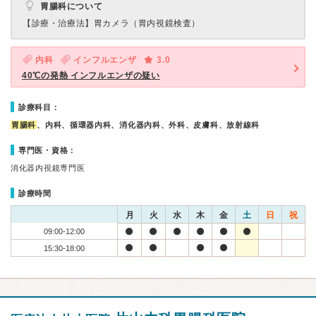
胃腸科について
【診療・治療法】
胃カメラ（胃内視鏡検査）
内科
インフルエンザ
3.0
40℃の発熱 インフルエンザの疑い
診療科目：
胃腸科
、内科、循環器内科、消化器内科、外科、皮膚科、放射線科
専門医・資格：
消化器内視鏡専門医
診療時間
月
火
水
木
金
土
日
祝
09:00-12:00
15:30-18:00