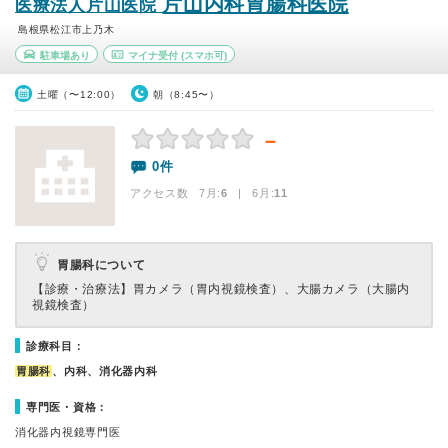
片山内科胃腸科医院
医療法人片山医院
島根県松江市上乃木
駐車場あり
マイナ受付
(スマホ可)
土曜（〜12:00）
朝（8:45〜）
－
0件
アクセス数 7月:
6
| 6月:
11
胃腸科について
【診療・治療法】
胃カメラ（胃内視鏡検査）、大腸カメラ（大腸内
視鏡検査）
診療科目：
胃腸科
、内科、消化器内科
専門医・資格：
消化器内視鏡専門医