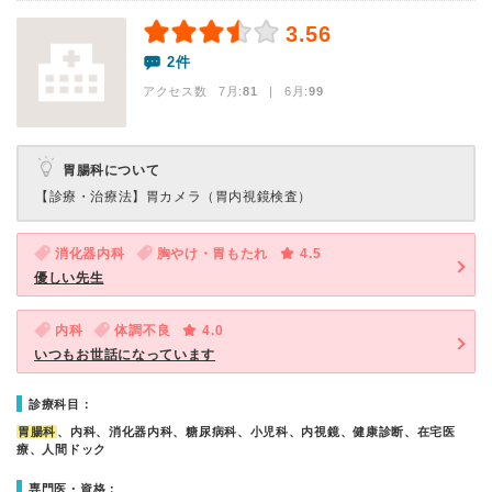
3.56
2件
アクセス数 7月:
81
| 6月:
99
胃腸科について
【診療・治療法】
胃カメラ（胃内視鏡検査）
消化器内科
胸やけ・胃もたれ
4.5
優しい先生
内科
体調不良
4.0
いつもお世話になっています
診療科目：
胃腸科
、内科、消化器内科、糖尿病科、小児科、内視鏡、健康診断、在宅医
療、人間ドック
専門医・資格：