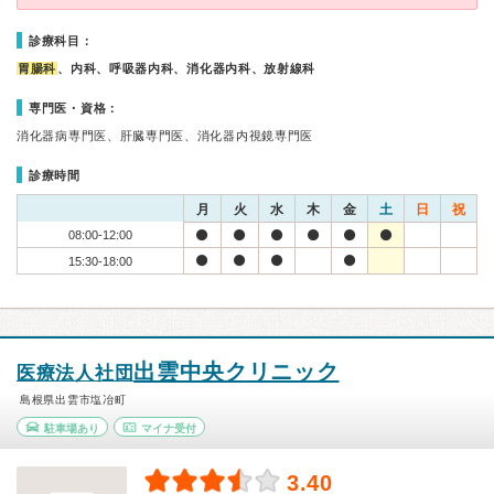
診療科目：
胃腸科
、内科、呼吸器内科、消化器内科、放射線科
専門医・資格：
消化器病専門医、肝臓専門医、消化器内視鏡専門医
診療時間
月
火
水
木
金
土
日
祝
08:00-12:00
15:30-18:00
出雲中央クリニック
医療法人社団
島根県出雲市塩冶町
駐車場あり
マイナ受付
3.40