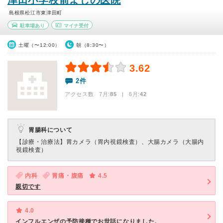
津田小学校前よしの医院
島根県松江市東津田町
駐車場あり
マイナ受付
土曜（〜12:00）
朝（8:30〜）
3.62
2件
アクセス数 7月:
85
| 6月:
42
胃腸科について
【診療・治療法】
胃カメラ（胃内視鏡検査）、大腸カメラ（大腸内
視鏡検査）
内科
胃痛・腹痛
4.5
親切です
4.0
インフルエンザの予防接種でお世話になりました。