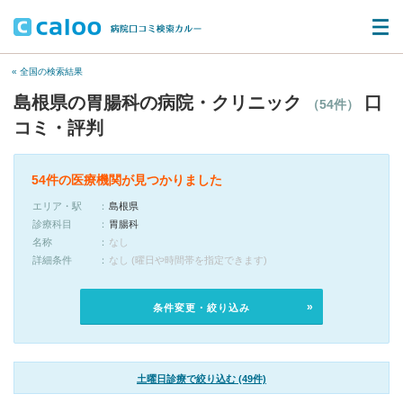
« 全国の検索結果
島根県の胃腸科の病院・クリニック
口
（54件）
コミ・評判
54件の医療機関が見つかりました
エリア・駅
島根県
診療科目
胃腸科
名称
なし
詳細条件
なし (曜日や時間帯を指定できます)
条件変更・絞り込み
土曜日診療で絞り込む (49件)