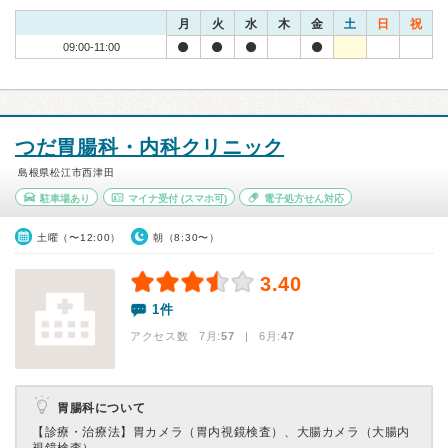
月
火
水
木
金
土
日
祝
09:00-11:00
つだ胃腸科・内科クリニック
島根県松江市西津田
駐車場あり
マイナ受付
(スマホ可)
電子処方せん対応
土曜（〜12:00）
朝（8:30〜）
3.40
1件
アクセス数 7月:
57
| 6月:
47
胃腸科について
【診療・治療法】
胃カメラ（胃内視鏡検査）、大腸カメラ（大腸内