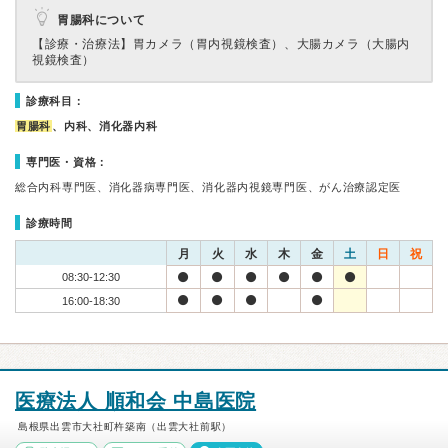
胃腸科について
【診療・治療法】
胃カメラ（胃内視鏡検査）、大腸カメラ（大腸内
視鏡検査）
診療科目：
胃腸科
、内科、消化器内科
専門医・資格：
総合内科専門医、消化器病専門医、消化器内視鏡専門医、がん治療認定医
診療時間
月
火
水
木
金
土
日
祝
08:30-12:30
16:00-18:30
医療法人 順和会 中島医院
島根県出雲市大社町杵築南（出雲大社前駅）