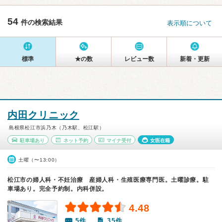
54
件の検索結果
表示順について
標準
★の数
レビュー数
新着・更新
内田クリニック
島根県松江市浜乃木（乃木駅、松江駅）
駐車場あり
ネット予約
マイナ受付
女医在籍
土曜（〜13:00）
松江市の婦人科・不妊治療 産婦人科・生殖医療専門医。土曜診療。駐
車場あり。完全予約制。内科併設。
4.48
5件
35件