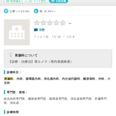
駐車場あり
マイナ受付
女医在籍
土曜（〜12:00）
朝（8:30〜）
－
0件
アクセス数 7月:
16
| 6月:
9
胃腸科について
【診療・治療法】
胃カメラ（胃内視鏡検査）
診療科目：
胃腸科
、内科、循環器内科、消化器内科、内分泌代謝科、糖尿病科、外科、小
児科
専門医・資格：
総合内科専門医、糖尿病専門医、循環器専門医、消化器病専門医、肝臓専門
医、消化器…
診療時間