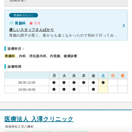
視鏡検査）
胃腸科の口コミ
胃腸科
5.0
優しいスタッフさんばかり
胃腸の調子が悪く、家からも遠くなかったので初めて行ってみました。まず受付がホテルのロビーみたいに綺麗で病院全体がとても清潔感があります。ネットで予約もできるので、待ち時間も少ないです。男性の先生もとて
診療科目：
胃腸科
、内科、消化器内科、内視鏡、健康診断
診療時間
月
火
水
木
金
土
日
祝
08:30-12:00
14:00-18:00
医療法人 入澤クリニック
島根県松江市八幡町