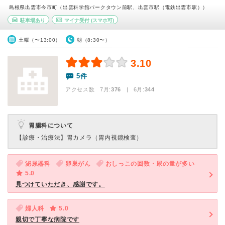
島根県出雲市今市町（出雲科学館パークタウン前駅、出雲市駅（電鉄出雲市駅））
駐車場あり
マイナ受付
(スマホ可)
土曜（〜13:00）
朝（8:30〜）
3.10
5件
アクセス数 7月:
376
| 6月:
344
胃腸科について
【診療・治療法】
胃カメラ（胃内視鏡検査）
泌尿器科
卵巣がん
おしっこの回数・尿の量が多い
5.0
見つけていただき、感謝です。
婦人科
5.0
親切で丁寧な病院です