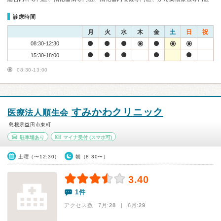
診療時間
月
火
水
木
金
土
日
祝
08:30-12:30
15:30-18:00
08:30-13:00
すみかわクリニック
医療法人順生会
島根県益田市東町
駐車場あり
マイナ受付
(スマホ可)
土曜（〜12:30）
朝（8:30〜）
3.40
1件
アクセス数 7月:
28
| 6月:
29