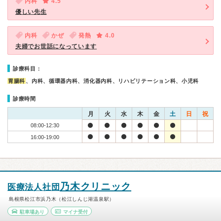
内科
4.5
優しい先生
内科
かぜ
発熱
4.0
夫婦でお世話になっています
診療科目：
胃腸科
、内科、循環器内科、消化器内科、リハビリテーション科、小児科
診療時間
月
火
水
木
金
土
日
祝
08:00-12:30
16:00-19:00
乃木クリニック
医療法人社団
島根県松江市浜乃木（松江しんじ湖温泉駅）
駐車場あり
マイナ受付