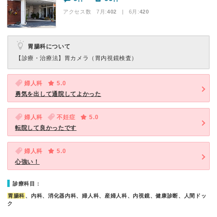
アクセス数 7月:
402
| 6月:
420
胃腸科について
【診療・治療法】
胃カメラ（胃内視鏡検査）
婦人科
5.0
勇気を出して通院してよかった
婦人科
不妊症
5.0
転院して良かったです
婦人科
5.0
心強い！
診療科目：
胃腸科
、内科、消化器内科、婦人科、産婦人科、内視鏡、健康診断、人間ドッ
ク