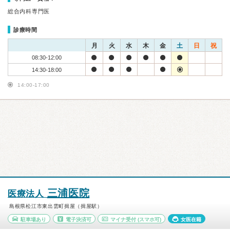
総合内科専門医
診療時間
月
火
水
木
金
土
日
祝
08:30-12:00
14:30-18:00
14:00-17:00
三浦医院
医療法人
島根県松江市東出雲町揖屋（揖屋駅）
駐車場あり
電子決済可
マイナ受付
(スマホ可)
女医在籍