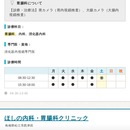
胃腸科について
【診療・治療法】
胃カメラ（胃内視鏡検査）、大腸カメラ（大腸内
視鏡検査）
診療科目：
胃腸科
、内科、消化器内科
専門医・資格：
消化器内視鏡専門医
診療時間
月
火
水
木
金
土
日
祝
08:30-12:30
15:30-18:00
08:30-13:00
ほしの内科・胃腸科クリニック
島根県松江市西津田