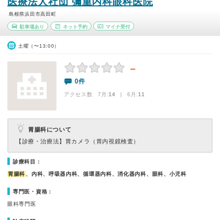
医療法人社団 彌重内科眼科医院
島根県浜田市高田町
駐車場あり
ネット予約
マイナ受付
土曜（〜13:00）
－
0件
アクセス数 7月:
14
| 6月:
11
胃腸科について
【診療・治療法】
胃カメラ（胃内視鏡検査）
診療科目：
胃腸科
、内科、呼吸器内科、循環器内科、消化器内科、眼科、小児科
専門医・資格：
眼科専門医