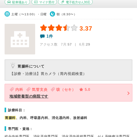
駐車場あり
マイナ受付
電子処方せん対応
土曜（〜13:00）・日曜
朝（8:30〜）
3.37
1件
アクセス数 7月:
57
| 6月:
29
胃腸科について
【診療・治療法】
胃カメラ（胃内視鏡検査）
内科
気管支炎
咳（セキ）
5.0
地域密着型の病院です
診療科目：
胃腸科
、内科、呼吸器内科、消化器内科、放射線科
専門医・資格：
総合内科専門医、消化器病専門医、消化器内視鏡専門医、がん薬物療法専門医