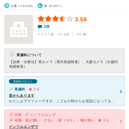
土曜（〜12:00）
朝（8:00〜）
3.56
2件
アクセス数 7月:
113
| 6月:
80
胃腸科について
【診療・治療法】
胃カメラ（胃内視鏡検査）、大腸カメラ（大腸内
視鏡検査）
胃腸科の口コミ
胃腸科
5.0
昔からあります
わたしはアラフォーですが、こどもの時からお世話になってる昔ながらのクリニックです。いつも患者さんがたくさんおられますが、さほど待ち時間は長くないです。胃カメラの技術が素晴らしく医大病院でも有名な先生な
内科
インフルエンザ
発熱・頭が痛い・だるい・咳（セキ）・喉が痛い
3.5
インフルエンザで