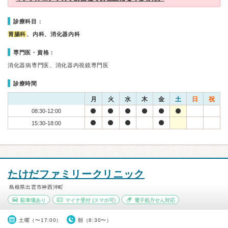
診療科目：
胃腸科
、内科、消化器内科
専門医・資格：
消化器病専門医、消化器内視鏡専門医
診療時間
月
火
水
木
金
土
日
祝
08:30-12:00
15:30-18:00
たけだファミリークリニック
島根県出雲市神西沖町
駐車場あり
マイナ受付
(スマホ可)
電子処方せん対応
土曜（〜17:00）
朝（8:30〜）