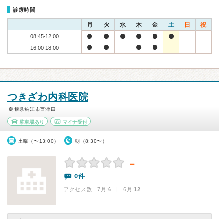
診療時間
月
火
水
木
金
土
日
祝
08:45-12:00
16:00-18:00
つきざわ内科医院
島根県松江市西津田
駐車場あり
マイナ受付
土曜（〜13:00）
朝（8:30〜）
－
0件
アクセス数 7月:
6
| 6月:
12