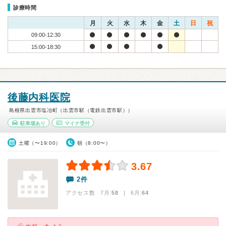
診療時間
月
火
水
木
金
土
日
祝
09:00-12:30
15:00-18:30
後藤内科医院
島根県出雲市塩冶町（出雲市駅（電鉄出雲市駅））
駐車場あり
マイナ受付
土曜（〜19:00）
朝（8:00〜）
3.67
2件
アクセス数 7月:
58
| 6月:
64