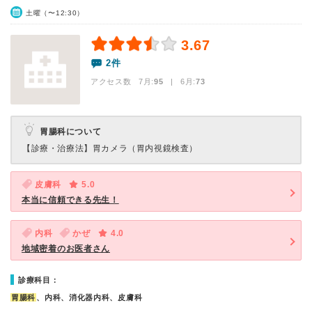
土曜（〜12:30）
3.67
2件
アクセス数 7月:
95
| 6月:
73
胃腸科について
【診療・治療法】
胃カメラ（胃内視鏡検査）
皮膚科
5.0
本当に信頼できる先生！
内科
かぜ
4.0
地域密着のお医者さん
診療科目：
胃腸科
、内科、消化器内科、皮膚科