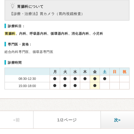
胃腸科について
【診療・治療法】
胃カメラ（胃内視鏡検査）
診療科目：
胃腸科
、内科、呼吸器内科、循環器内科、消化器内科、小児科
専門医・資格：
総合内科専門医、循環器専門医
診療時間
月
火
水
木
金
土
日
祝
08:30-12:30
15:00-18:00
«前
1/2ページ
次»