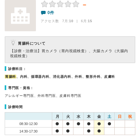
－
0件
アクセス数 7月:
10
| 6月:
15
胃腸科について
【診療・治療法】
胃カメラ（胃内視鏡検査）、大腸カメラ（大腸内
視鏡検査）
診療科目：
胃腸科
、内科、循環器内科、消化器内科、外科、整形外科、皮膚科
専門医・資格：
アレルギー専門医、外科専門医、皮膚科専門医
診療時間
月
火
水
木
金
土
日
祝
08:30-12:30
14:30-17:30