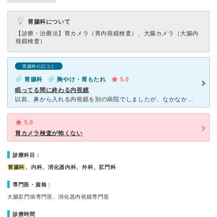
胃腸科について
【診療・治療法】
胃カメラ（胃内視鏡検査）、大腸カメラ（大腸内
視鏡検査）
胃腸科の口コミ
胃腸科
胸やけ・胃もたれ
5.0
眠ってる間に終わる内視鏡
以前、鼻から入れる内視鏡を別の病院でしましたが、なかなか入らないうえに何度も嗚咽しました。 そのときの経験から胃カメラには抵抗があり、鎮静剤を打ってくれるここの病院に胃カメラをしに行きました。
5.0
胃カメラ検査が怖くない
診療科目：
胃腸科
、内科、消化器内科、外科、肛門科
専門医・資格：
大腸肛門病専門医、消化器内視鏡専門医
診療時間