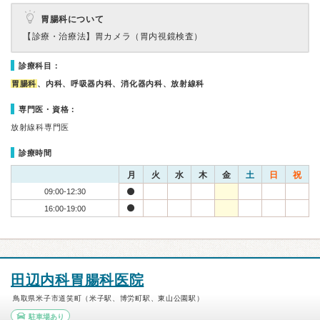
胃腸科について
【診療・治療法】
胃カメラ（胃内視鏡検査）
診療科目：
胃腸科
、内科、呼吸器内科、消化器内科、放射線科
専門医・資格：
放射線科専門医
診療時間
月
火
水
木
金
土
日
祝
09:00-12:30
16:00-19:00
田辺内科胃腸科医院
鳥取県米子市道笑町（米子駅、博労町駅、東山公園駅）
駐車場あり