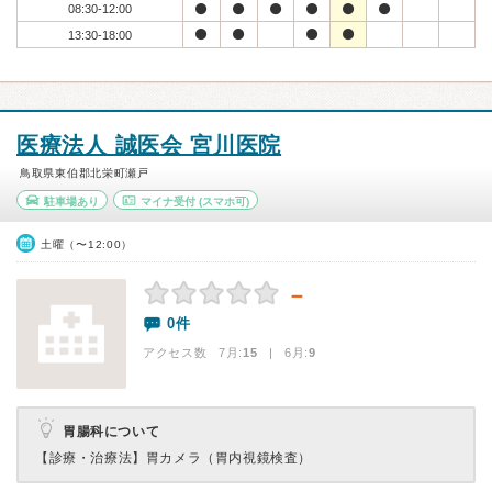
08:30-12:00
13:30-18:00
医療法人 誠医会 宮川医院
鳥取県東伯郡北栄町瀬戸
駐車場あり
マイナ受付
(スマホ可)
土曜（〜12:00）
－
0件
アクセス数 7月:
15
| 6月:
9
胃腸科について
【診療・治療法】
胃カメラ（胃内視鏡検査）