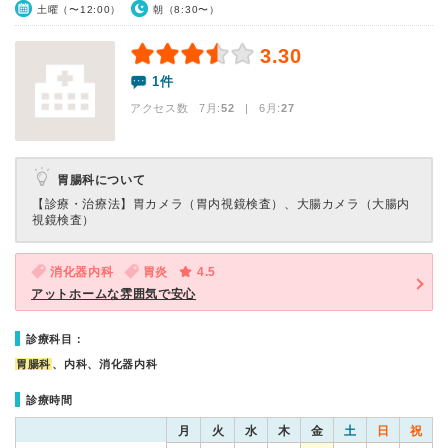
土曜（〜12:00）
朝（8:30〜）
3.30
1件
アクセス数 7月:
52
| 6月:
27
胃腸科について
【診療・治療法】
胃カメラ（胃内視鏡検査）、大腸カメラ（大腸内
視鏡検査）
消化器内科
胃炎
4.5
アットホームな雰囲気で安心
診療科目：
胃腸科
、内科、消化器内科
診療時間
月
火
水
木
金
土
日
祝