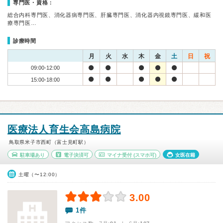
専門医・資格：
総合内科専門医、消化器病専門医、肝臓専門医、消化器内視鏡専門医、緩和医
療専門医…
診療時間
月
火
水
木
金
土
日
祝
09:00-12:00
15:00-18:00
医療法人育生会高島病院
鳥取県米子市西町（富士見町駅）
駐車場あり
電子決済可
マイナ受付
(スマホ可)
女医在籍
土曜（〜12:00）
3.00
1件