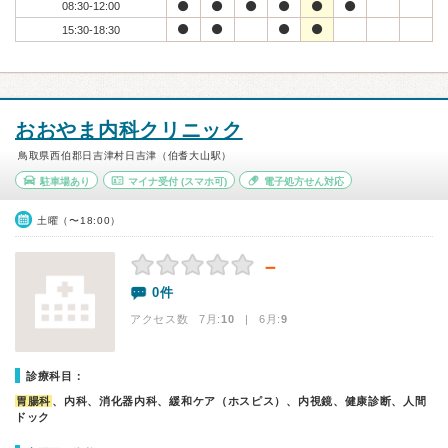
08:30-12:00
15:30-18:30
おおやま内科クリニック
鳥取県西伯郡日吉津村日吉津（伯耆大山駅）
駐車場あり
マイナ受付
(スマホ可)
電子処方せん対応
土曜（〜18:00）
－
0件
アクセス数 7月:
10
| 6月:
9
診療科目：
胃腸科
、内科、消化器内科、緩和ケア（ホスピス）、内視鏡、健康診断、人間
ドック