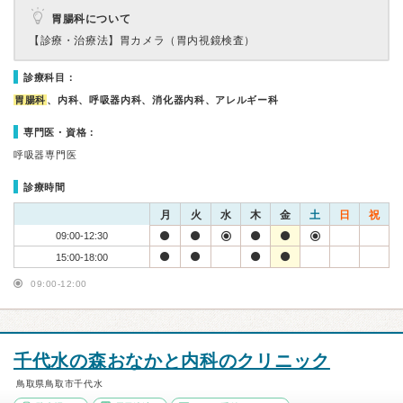
胃腸科について
【診療・治療法】
胃カメラ（胃内視鏡検査）
診療科目：
胃腸科
、内科、呼吸器内科、消化器内科、アレルギー科
専門医・資格：
呼吸器専門医
診療時間
月
火
水
木
金
土
日
祝
09:00-12:30
15:00-18:00
09:00-12:00
千代水の森おなかと内科のクリニック
鳥取県鳥取市千代水