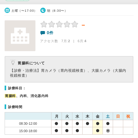
土曜（〜17:00）
朝（8:30〜）
－
0件
アクセス数 7月:
2
| 6月:
4
胃腸科について
【診療・治療法】
胃カメラ（胃内視鏡検査）、大腸カメラ（大腸内
視鏡検査）
診療科目：
胃腸科
、内科、消化器内科
診療時間
月
火
水
木
金
土
日
祝
08:30-12:00
15:00-18:00