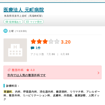
医療法人 元町病院
鳥取県境港市上道町（馬場崎町駅）
駐車場あり
マイナ受付
土曜（〜13:00）
3.20
1件
アクセス数 7月:
86
| 6月:
69
整形外科
4.0
市内では人気の整形外科です
診療科目：
胃腸科
、内科、呼吸器内科、消化器内科、糖尿病科、リウマチ科、アレルギー
科、整形外科、リハビリテーション科、皮膚科、内視鏡、健康診断、人間ドッ
ク