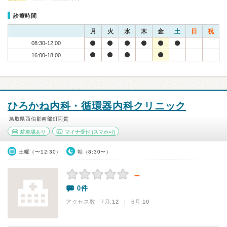
診療時間
月
火
水
木
金
土
日
祝
08:30-12:00
16:00-18:00
ひろかね内科・循環器内科クリニック
鳥取県西伯郡南部町阿賀
駐車場あり
マイナ受付
(スマホ可)
土曜（〜12:30）
朝（8:30〜）
－
0件
アクセス数 7月:
12
| 6月:
10