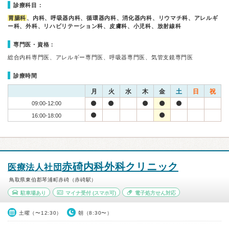
診療科目：
胃腸科
、内科、呼吸器内科、循環器内科、消化器内科、リウマチ科、アレルギ
ー科、外科、リハビリテーション科、皮膚科、小児科、放射線科
専門医・資格：
総合内科専門医、アレルギー専門医、呼吸器専門医、気管支鏡専門医
診療時間
月
火
水
木
金
土
日
祝
09:00-12:00
16:00-18:00
赤碕内科外科クリニック
医療法人社団
鳥取県東伯郡琴浦町赤碕（赤碕駅）
駐車場あり
マイナ受付
(スマホ可)
電子処方せん対応
土曜（〜12:30）
朝（8:30〜）