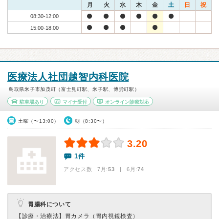
月
火
水
木
金
土
日
祝
08:30-12:00
15:00-18:00
医療法人社団越智内科医院
鳥取県米子市加茂町（富士見町駅、米子駅、博労町駅）
駐車場あり
マイナ受付
オンライン診療対応
土曜（〜13:00）
朝（8:30〜）
3.20
1件
アクセス数 7月:
53
| 6月:
74
胃腸科について
【診療・治療法】
胃カメラ（胃内視鏡検査）