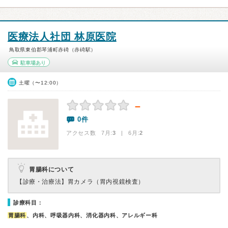
医療法人社団 林原医院
鳥取県東伯郡琴浦町赤碕（赤碕駅）
駐車場あり
土曜（〜12:00）
－
0件
アクセス数 7月:
3
| 6月:
2
胃腸科について
【診療・治療法】
胃カメラ（胃内視鏡検査）
診療科目：
胃腸科
、内科、呼吸器内科、消化器内科、アレルギー科