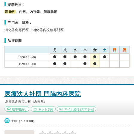
診療科目：
胃腸科
、内科、内視鏡、健康診断
専門医・資格：
消化器病専門医、消化器内視鏡専門医
診療時間
月
火
水
木
金
土
日
祝
09:00-12:30
15:00-18:00
医療法人社団 門脇内科医院
鳥取県倉吉市山根（倉吉駅）
駐車場あり
ネット予約
マイナ受付
(スマホ可)
土曜（〜13:00）