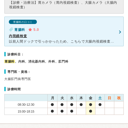
【診療・治療法】
胃カメラ（胃内視鏡検査）、大腸カメラ（大腸内
視鏡検査）
胃腸科の口コミ
胃腸科
5.0
内視鏡検査
以前人間ドックで引っかかったため、こちらで大腸内視鏡検査をしていただきました。 先生は思いのほか若かったため、ちょっと恥ずかしかったですが、でも、腕は確かです。とてもスムーズに検査していただき、
診療科目：
胃腸科
、内科、消化器内科、外科、肛門科
専門医・資格：
大腸肛門病専門医
診療時間
月
火
水
木
金
土
日
祝
08:30-12:30
15:00-18:15