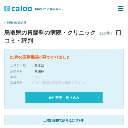
« 全国の検索結果
鳥取県の胃腸科の病院・クリニック
口
（25件）
コミ・評判
25件の医療機関が見つかりました
エリア・駅
鳥取県
診療科目
胃腸科
名称
なし
詳細条件
なし (曜日や時間帯を指定できます)
条件変更・絞り込み
土曜日診療で絞り込む (22件)