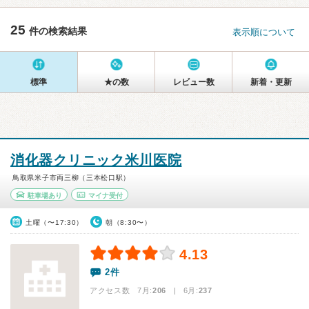
25
件の検索結果
表示順について
標準
★の数
レビュー数
新着・更新
消化器クリニック米川医院
鳥取県米子市両三柳（三本松口駅）
駐車場あり
マイナ受付
土曜（〜17:30）
朝（8:30〜）
4.13
2件
アクセス数 7月:
206
| 6月:
237