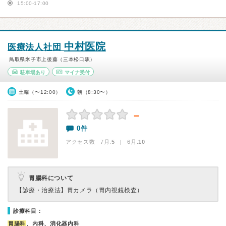
15:00-17:00
中村医院
医療法人社団
鳥取県米子市上後藤（三本松口駅）
駐車場あり
マイナ受付
土曜（〜12:00）
朝（8:30〜）
－
0件
アクセス数 7月:
5
| 6月:
10
胃腸科について
【診療・治療法】
胃カメラ（胃内視鏡検査）
診療科目：
胃腸科
、内科、消化器内科