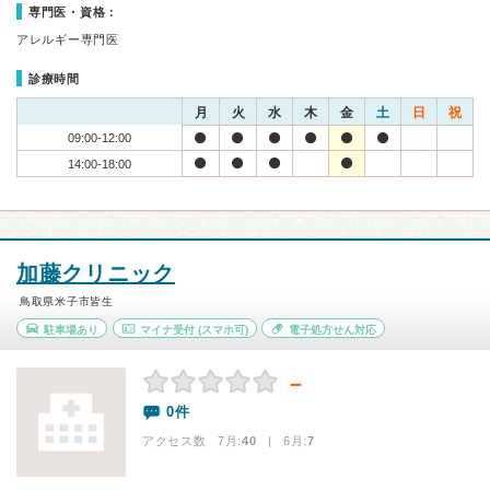
専門医・資格：
アレルギー専門医
診療時間
月
火
水
木
金
土
日
祝
09:00-12:00
14:00-18:00
加藤クリニック
鳥取県米子市皆生
駐車場あり
マイナ受付
(スマホ可)
電子処方せん対応
－
0件
アクセス数 7月:
40
| 6月:
7