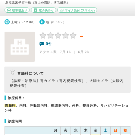
鳥取県米子市中島（東山公園駅、博労町駅）
駐車場あり
電子決済可
マイナ受付
(スマホ可)
土曜（〜12:00）
朝（8:30〜）
－
0件
アクセス数 7月:
16
| 6月:
23
胃腸科について
【診療・治療法】
胃カメラ（胃内視鏡検査）、大腸カメラ（大腸内
視鏡検査）
診療科目：
胃腸科
、内科、呼吸器内科、循環器内科、外科、整形外科、リハビリテーショ
ン科
診療時間
月
火
水
木
金
土
日
祝