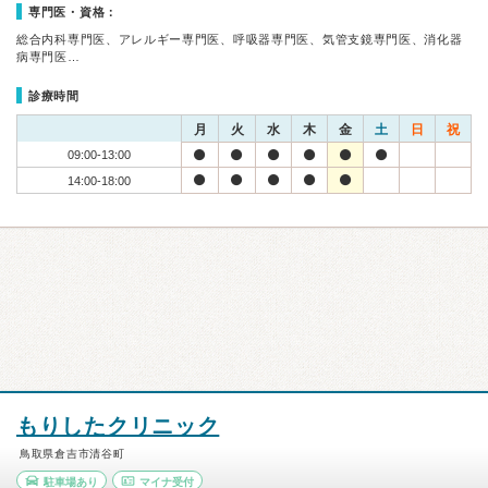
専門医・資格：
総合内科専門医、アレルギー専門医、呼吸器専門医、気管支鏡専門医、消化器
病専門医…
診療時間
月
火
水
木
金
土
日
祝
09:00-13:00
14:00-18:00
もりしたクリニック
鳥取県倉吉市清谷町
駐車場あり
マイナ受付