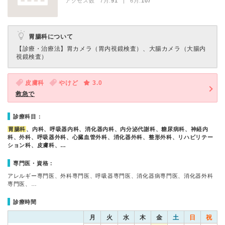
アクセス数 7月:
91
| 6月:
107
胃腸科について
【診療・治療法】
胃カメラ（胃内視鏡検査）、大腸カメラ（大腸内
視鏡検査）
皮膚科
やけど
3.0
救急で
診療科目：
胃腸科
、内科、呼吸器内科、消化器内科、内分泌代謝科、糖尿病科、神経内
科、外科、呼吸器外科、心臓血管外科、消化器外科、整形外科、リハビリテー
ション科、皮膚科、…
専門医・資格：
アレルギー専門医、外科専門医、呼吸器専門医、消化器病専門医、消化器外科
専門医、…
診療時間
月
火
水
木
金
土
日
祝