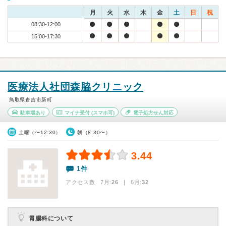
月
火
水
木
金
土
日
祝
08:30-12:00
15:00-17:30
医療法人社団森脇クリニック
鳥取県倉吉市新町
駐車場あり
マイナ受付
(スマホ可)
電子処方せん対応
土曜（〜12:30）
朝（8:30〜）
3.44
1件
アクセス数 7月:
26
| 6月:
32
胃腸科について