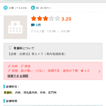
土曜（〜12:00）
朝（8:30〜）
3.20
1件
アクセス数 7月:
28
| 6月:
29
胃腸科について
【診療・治療法】
胃カメラ（胃内視鏡検査）
内科
肺炎
発熱・頭が痛い・だるい・体調不良・急性の下痢
4.0
信頼できる病院
診療科目：
胃腸科
、内科、消化器内科、外科、肛門科
診療時間