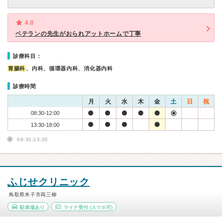
4.0
ベテランの先生がおられアットホームで丁寧
診療科目：
胃腸科
、内科、循環器内科、消化器内科
診療時間
月
火
水
木
金
土
日
祝
08:30-12:00
13:30-18:00
08:30-13:00
ふじせクリニック
鳥取県米子市両三柳
駐車場あり
マイナ受付
(スマホ可)