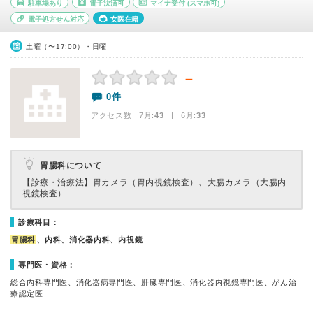
駐車場あり
電子決済可
マイナ受付
(スマホ可)
電子処方せん対応
女医在籍
土曜（〜17:00）・日曜
－
0件
アクセス数 7月:
43
| 6月:
33
胃腸科について
【診療・治療法】
胃カメラ（胃内視鏡検査）、大腸カメラ（大腸内
視鏡検査）
診療科目：
胃腸科
、内科、消化器内科、内視鏡
専門医・資格：
総合内科専門医、消化器病専門医、肝臓専門医、消化器内視鏡専門医、がん治
療認定医