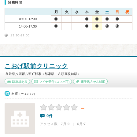
診療時間
月
火
水
木
金
土
日
祝
09:00-12:30
14:00-17:30
13:30-17:00
こおげ駅前クリニック
鳥取県八頭郡八頭町郡家（郡家駅、八頭高校前駅）
駐車場あり
マイナ受付
(スマホ可)
電子処方せん対応
土曜（〜12:30）
－
0件
アクセス数 7月:
9
| 6月:
7