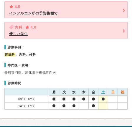
4.5
インフルエンザの予防接種で
内科
4.0
優しい先生
診療科目：
胃腸科
、内科、外科
専門医・資格：
外科専門医、消化器内視鏡専門医
診療時間
月
火
水
木
金
土
日
祝
09:00-12:30
14:00-17:30