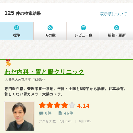
125
件の検索結果
表示順について
標準
★の数
レビュー数
新着・更新
わだ内科・胃と腸クリニック
大分県大分市津守（滝尾駅）
専門医在籍。管理栄養士常勤。平日・土曜も8時半から診療。駐車場有。
苦しくない胃カメラ・大腸カメラ。
4.14
0件
46件
アクセス数 7月:
826
| 6月:
885