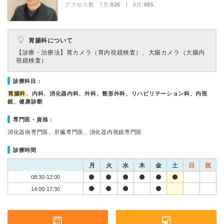
アクセス数 7月:
826
| 6月:
885
胃腸科について
【診療・治療法】
胃カメラ（胃内視鏡検査）、大腸カメラ（大腸内
視鏡検査）
診療科目：
胃腸科
、内科、消化器内科、外科、整形外科、リハビリテーション科、内視
鏡、健康診断
専門医・資格：
消化器病専門医、肝臓専門医、消化器内視鏡専門医
診療時間
月
火
水
木
金
土
日
祝
08:30-12:00
14:00-17:30