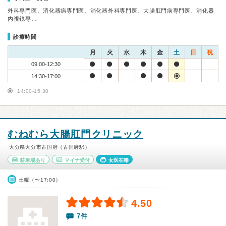
外科専門医、消化器病専門医、消化器外科専門医、大腸肛門病専門医、消化器
内視鏡専…
診療時間
月
火
水
木
金
土
日
祝
09:00-12:30
14:30-17:00
14:00-15:30
むねむら大腸肛門クリニック
大分県大分市古国府（古国府駅）
駐車場あり
マイナ受付
女医在籍
土曜（〜17:00）
4.50
7件