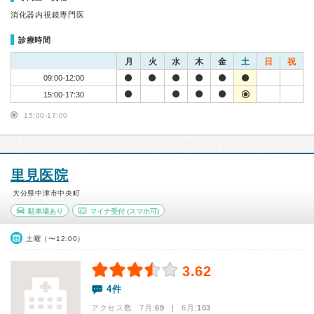
消化器内視鏡専門医
診療時間
月
火
水
木
金
土
日
祝
09:00-12:00
15:00-17:30
15:00-17:00
里見医院
大分県中津市中央町
駐車場あり
マイナ受付
(スマホ可)
土曜（〜12:00）
3.62
4件
アクセス数 7月:
69
| 6月:
103