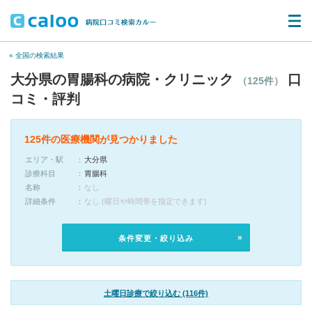
« 全国の検索結果
大分県の胃腸科の病院・クリニック
口
（125件）
コミ・評判
125件の医療機関が見つかりました
エリア・駅
大分県
診療科目
胃腸科
名称
なし
詳細条件
なし (曜日や時間帯を指定できます)
条件変更・絞り込み
土曜日診療で絞り込む (116件)