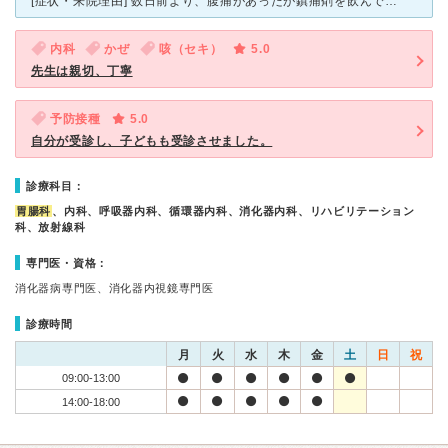
[症状・来院理由] 数日前より、腹痛があったが鎮痛剤を飲んでいた。一旦は落ち着いたが、その後も腹痛は続き、痛みの度合いが増し、吐き気があり眩暈がし我慢できなくなり以前知り合いより聴いていたクリニック
内科
かぜ
咳（セキ）
5.0
先生は親切、丁寧
予防接種
5.0
自分が受診し、子どもも受診させました。
診療科目：
胃腸科
、内科、呼吸器内科、循環器内科、消化器内科、リハビリテーション
科、放射線科
専門医・資格：
消化器病専門医、消化器内視鏡専門医
診療時間
月
火
水
木
金
土
日
祝
09:00-13:00
14:00-18:00