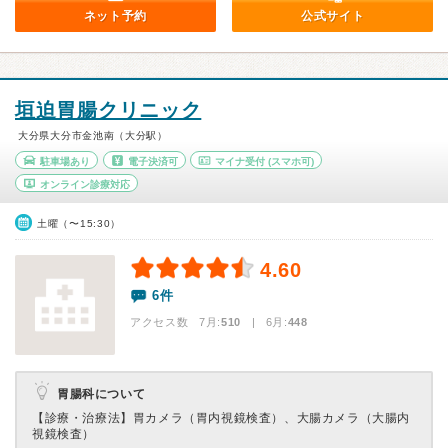
ネット予約
公式サイト
垣迫胃腸クリニック
大分県大分市金池南（大分駅）
駐車場あり
電子決済可
マイナ受付
(スマホ可)
オンライン診療対応
土曜（〜15:30）
4.60
6件
アクセス数 7月:
510
| 6月:
448
胃腸科について
【診療・治療法】
胃カメラ（胃内視鏡検査）、大腸カメラ（大腸内
視鏡検査）