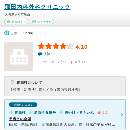
飛田内科外科クリニック
大分県別府市扇山
駐車場あり
マイナ受付
土曜（〜12:30）
4.10
3件
アクセス数 7月:
71
| 6月:
77
胃腸科について
【診療・治療法】
胃カメラ（胃内視鏡検査）
胃腸科の口コミ
胃腸科
逆流性食道炎
胸やけ・胃もたれ
5.0
患者との会話
[症状・来院理由] 定期健康診断の結果、胃・肝臓の要精密検査の結果が出て通院。 [医師の診断・治療法] 肝臓の精密検査については、私の生活状況をよく知っているために、必要異常な検査は行わず、