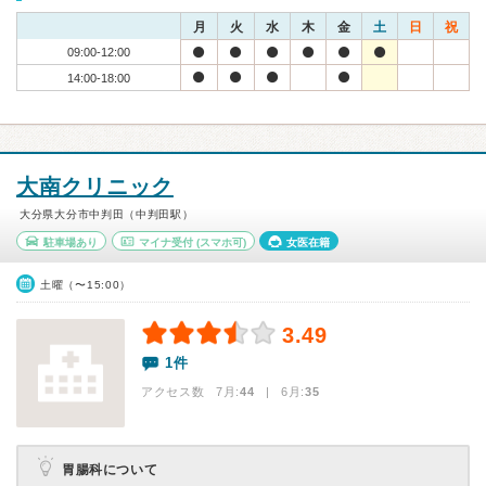
月
火
水
木
金
土
日
祝
09:00-12:00
14:00-18:00
大南クリニック
大分県大分市中判田（中判田駅）
駐車場あり
マイナ受付
(スマホ可)
女医在籍
土曜（〜15:00）
3.49
1件
アクセス数 7月:
44
| 6月:
35
胃腸科について