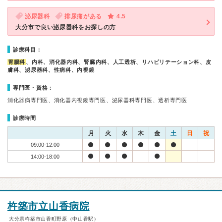
泌尿器科
排尿痛がある
4.5
大分市で良い泌尿器科をお探しの方
診療科目：
胃腸科
、内科、消化器内科、腎臓内科、人工透析、リハビリテーション科、皮
膚科、泌尿器科、性病科、内視鏡
専門医・資格：
消化器病専門医、消化器内視鏡専門医、泌尿器科専門医、透析専門医
診療時間
月
火
水
木
金
土
日
祝
09:00-12:00
14:00-18:00
杵築市立山香病院
大分県杵築市山香町野原（中山香駅）