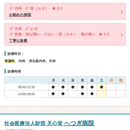
内科
咳（セキ）
5.0
お勧めの病院
内科
かぜ
発熱・頭が痛い・だるい・咳（セキ）・喉が痛い
4.5
丁寧な診察
診療科目：
胃腸科
、内科、消化器内科、外科
診療時間
月
火
水
木
金
土
日
祝
09:00-12:30
14:00-18:00
へつぎ病院
社会医療法人財団 天心堂