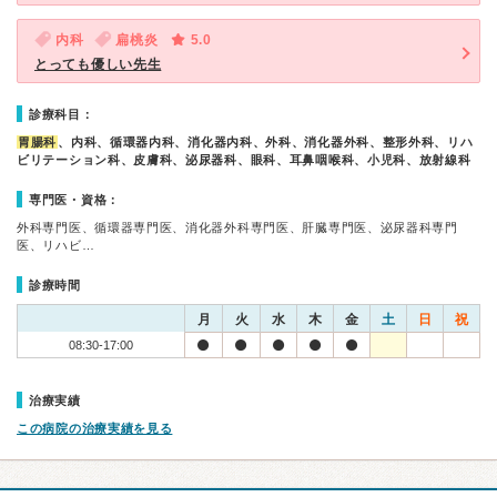
内科
扁桃炎
5.0
とっても優しい先生
診療科目：
胃腸科
、内科、循環器内科、消化器内科、外科、消化器外科、整形外科、リハ
ビリテーション科、皮膚科、泌尿器科、眼科、耳鼻咽喉科、小児科、放射線科
専門医・資格：
外科専門医、循環器専門医、消化器外科専門医、肝臓専門医、泌尿器科専門
医、リハビ…
診療時間
月
火
水
木
金
土
日
祝
08:30-17:00
治療実績
この病院の治療実績を見る