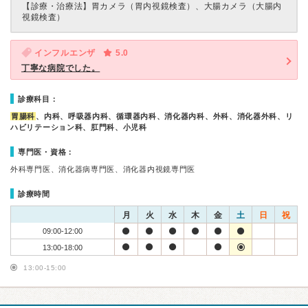
【診療・治療法】
胃カメラ（胃内視鏡検査）、大腸カメラ（大腸内
視鏡検査）
インフルエンザ
5.0
丁寧な病院でした。
診療科目：
胃腸科
、内科、呼吸器内科、循環器内科、消化器内科、外科、消化器外科、リ
ハビリテーション科、肛門科、小児科
専門医・資格：
外科専門医、消化器病専門医、消化器内視鏡専門医
診療時間
月
火
水
木
金
土
日
祝
09:00-12:00
13:00-18:00
13:00-15:00