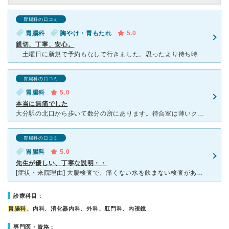
胃腸科の口コミ
胃腸科
胸やけ・胃もたれ
5.0
親切、丁寧、安心。
土曜日に新規で予約もなしで行きました。思ったより待ち時間は少なく、予約の方の合間に診察していただきました。診察はカウンセリングのようで丁寧で、心配事がなくなるように最後は内視鏡の検査までしていただき
胃腸科の口コミ
胃腸科
5.0
本当に無痛でした
大分駅の北口から歩いて数分の所にあります。待合室は薄いクリーム色で、高い天井と間接照明で大変落ちいた雰囲気です。 検査を受ける前には、鍵のかかるロッカーのある個室でスリッパに履き替えます。 エコー
胃腸科の口コミ
胃腸科
5.0
先生が優しい、丁寧な説明・・
[症状・来院理由] 大腸検査で、痛くない水を飲まない検査がある、ということでここにお世話になりましたが、次回もまたお願いしたいです。 [医師の診断・治療法] 大腸カメラによる、大腸検査。水を飲ま
診療科目：
胃腸科
、内科、消化器内科、外科、肛門科、内視鏡
専門医・資格：