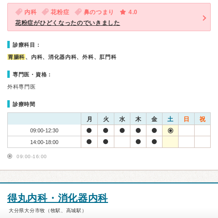
内科
花粉症
鼻のつまり
4.0
花粉症がひどくなったのでいきました
診療科目：
胃腸科
、内科、消化器内科、外科、肛門科
専門医・資格：
外科専門医
診療時間
月
火
水
木
金
土
日
祝
09:00-12:30
14:00-18:00
09:00-16:00
得丸内科・消化器内科
大分県大分市牧（牧駅、高城駅）