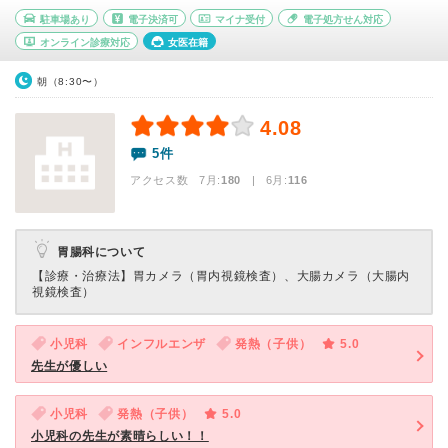
駐車場あり
電子決済可
マイナ受付
電子処方せん対応
オンライン診療対応
女医在籍
朝（8:30〜）
4.08
5件
アクセス数 7月:
180
| 6月:
116
胃腸科について
【診療・治療法】
胃カメラ（胃内視鏡検査）、大腸カメラ（大腸内
視鏡検査）
小児科
インフルエンザ
発熱（子供）
5.0
先生が優しい
小児科
発熱（子供）
5.0
小児科の先生が素晴らしい！！