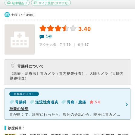
駐車場あり
マイナ受付
(スマホ可)
土曜（〜13:00）
3.40
1件
アクセス数 7月:
79
| 6月:
67
胃腸科について
【診療・治療法】
胃カメラ（胃内視鏡検査）、大腸カメラ（大腸内
視鏡検査）
胃腸科の口コミ
胃腸科
逆流性食道炎
胃痛・腹痛
5.0
神業の診察
胃が痛くて、診察に行ったら、数分の会話から、即座に胃カメラ検査になりました。検査結果から、逆流性食道炎、ピロル菌が原因と判明し、投薬治療が開始されました。1ヶ月の内服薬の早期治療のおかげで九死の一生を
診療科目：