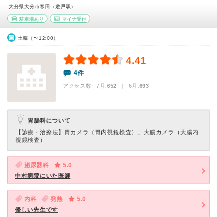
大分県大分市寒田（敷戸駅）
駐車場あり
マイナ受付
土曜（〜12:00）
4.41
4件
アクセス数 7月:
652
| 6月:
693
胃腸科について
【診療・治療法】
胃カメラ（胃内視鏡検査）、大腸カメラ（大腸内
視鏡検査）
泌尿器科
5.0
中村病院にいた医師
内科
発熱
5.0
優しい先生です