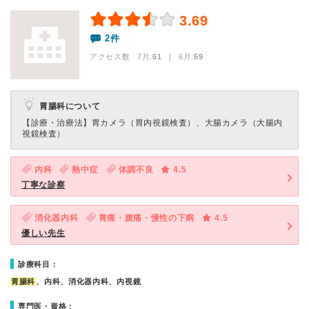
3.69
2件
アクセス数 7月:
61
| 6月:
59
胃腸科について
【診療・治療法】
胃カメラ（胃内視鏡検査）、大腸カメラ（大腸内
視鏡検査）
内科
熱中症
体調不良
4.5
丁寧な診察
消化器内科
胃痛・腹痛・慢性の下痢
4.5
優しい先生
診療科目：
胃腸科
、内科、消化器内科、内視鏡
専門医・資格：