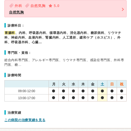
外科
自然気胸
5.0
自然気胸
診療科目：
胃腸科
、内科、呼吸器内科、循環器内科、消化器内科、糖尿病科、リウマチ
科、神経内科、血液内科、腎臓内科、人工透析、緩和ケア（ホスピス）、外
科、呼吸器外科、心臓…
専門医・資格：
総合内科専門医、アレルギー専門医、リウマチ専門医、感染症専門医、外科専
門医、糖…
診療時間
月
火
水
木
金
土
日
祝
09:00-12:00
13:00-17:00
治療実績
この病院の治療実績を見る