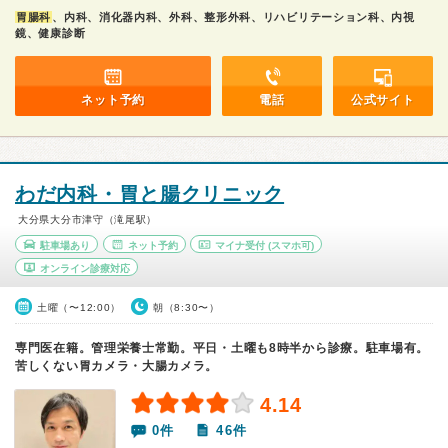
胃腸科
、内科、消化器内科、外科、整形外科、リハビリテーション科、内視
鏡、健康診断
ネット予約
電話
公式サイト
わだ内科・胃と腸クリニック
大分県大分市津守（滝尾駅）
駐車場あり
ネット予約
マイナ受付
(スマホ可)
オンライン診療対応
土曜（〜12:00）
朝（8:30〜）
専門医在籍。管理栄養士常勤。平日・土曜も8時半から診療。駐車場有。
苦しくない胃カメラ・大腸カメラ。
4.14
0件
46件