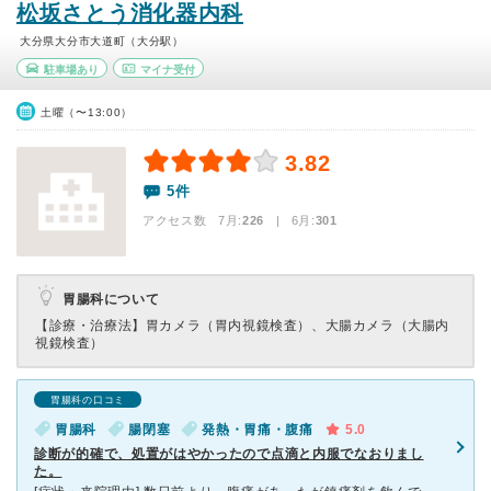
松坂さとう消化器内科
大分県大分市大道町（大分駅）
駐車場あり
マイナ受付
土曜（〜13:00）
3.82
5件
アクセス数 7月:
226
| 6月:
301
胃腸科について
【診療・治療法】
胃カメラ（胃内視鏡検査）、大腸カメラ（大腸内
視鏡検査）
胃腸科の口コミ
胃腸科
腸閉塞
発熱・胃痛・腹痛
5.0
診断が的確で、処置がはやかったので点滴と内服でなおりまし
た。