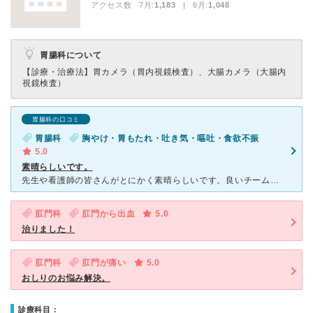
アクセス数 7月:
1,183
| 6月:
1,048
胃腸科について
【診療・治療法】
胃カメラ（胃内視鏡検査）、大腸カメラ（大腸内
視鏡検査）
胃腸科の口コミ
胃腸科
胸やけ・胃もたれ・吐き気・嘔吐・食欲不振
5.0
素晴らしいです。
先生や看護師の皆さんがとにかく素晴らしいです。良いチームワークでテキパキされてます。かなりの患者数で、駐車場もすぐいっぱいになりますがここに来ると間違いないです。術後も痛くなく全員がプロフェッショナル
肛門科
肛門から出血
5.0
治りました！
肛門科
肛門が痛い
5.0
おしりのお悩み解決。
診療科目：