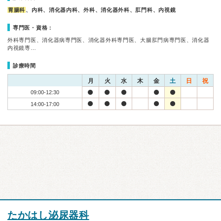
胃腸科
、内科、消化器内科、外科、消化器外科、肛門科、内視鏡
専門医・資格：
外科専門医、消化器病専門医、消化器外科専門医、大腸肛門病専門医、消化器
内視鏡専…
診療時間
月
火
水
木
金
土
日
祝
09:00-12:30
14:00-17:00
たかはし泌尿器科