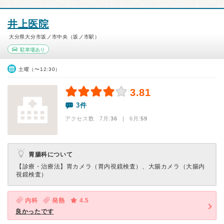
井上医院
大分県大分市坂ノ市中央（坂ノ市駅）
駐車場あり
土曜（〜12:30）
3.81
3件
アクセス数 7月:
36
| 6月:
59
胃腸科について
【診療・治療法】
胃カメラ（胃内視鏡検査）、大腸カメラ（大腸内
視鏡検査）
内科
発熱
4.5
良かったです