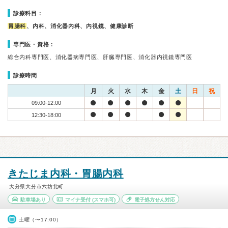
診療科目：
胃腸科
、内科、消化器内科、内視鏡、健康診断
専門医・資格：
総合内科専門医、消化器病専門医、肝臓専門医、消化器内視鏡専門医
診療時間
月
火
水
木
金
土
日
祝
09:00-12:00
12:30-18:00
きたじま内科・胃腸内科
大分県大分市六坊北町
駐車場あり
マイナ受付
(スマホ可)
電子処方せん対応
土曜（〜17:00）