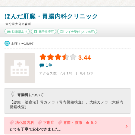
ほんだ肝臓・胃腸内科クリニック
大分県大分市森町
駐車場あり
電子決済可
マイナ受付
(スマホ可)
土曜（〜18:00）
3.44
1件
アクセス数 7月:
143
| 6月:
178
胃腸科について
【診療・治療法】
胃カメラ（胃内視鏡検査）、大腸カメラ（大腸内
視鏡検査）
消化器内科
下痢症
胃痛・腹痛
5.0
とても丁寧で安心できました。