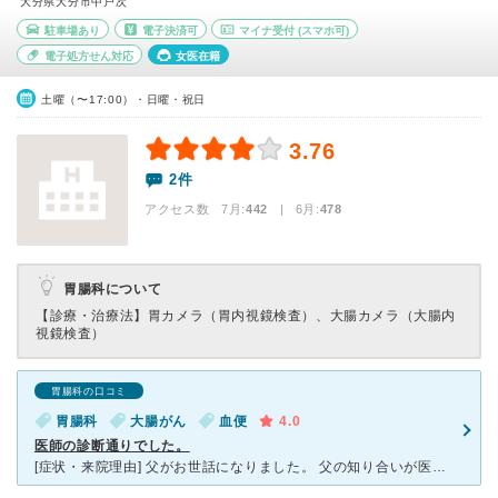
大分県大分市中戸次
駐車場あり
電子決済可
マイナ受付
(スマホ可)
電子処方せん対応
女医在籍
土曜（〜17:00）・日曜・祝日
3.76
2件
アクセス数 7月:
442
| 6月:
478
胃腸科について
【診療・治療法】
胃カメラ（胃内視鏡検査）、大腸カメラ（大腸内
視鏡検査）
胃腸科の口コミ
胃腸科
大腸がん
血便
4.0
医師の診断通りでした。
[症状・来院理由] 父がお世話になりました。 父の知り合いが医者として天心堂に勤務していた為、受診しました。 長い間、血便が続いていましたが、血便以外に他の症状がなかった為なかなか受診しませんで