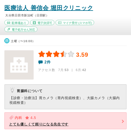
医療法人 善信会 堀田クリニック
大分県日田市新治町（日田駅）
駐車場あり
電子決済可
マイナ受付
(スマホ可)
電子処方せん対応
土曜（〜16:00）
3.59
2件
アクセス数 7月:
53
| 6月:
42
胃腸科について
【診療・治療法】
胃カメラ（胃内視鏡検査）、大腸カメラ（大腸内
視鏡検査）
内科
4.5
とても優しくて頼りになる先生です