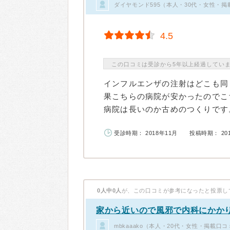
ダイヤモンド595（本人・30代・女性・掲
4.5
この口コミは受診から5年以上経過してい
インフルエンザの注射はどこも同
果こちらの病院が安かったのでこ
病院は長いのか古めのつくりです。
受診時期： 2018年11月
投稿時期： 20
0人中0人
が、この口コミが参考になったと投票し
家から近いので風邪で内科にかか
mbkaaako（本人・20代・女性・掲載口コ