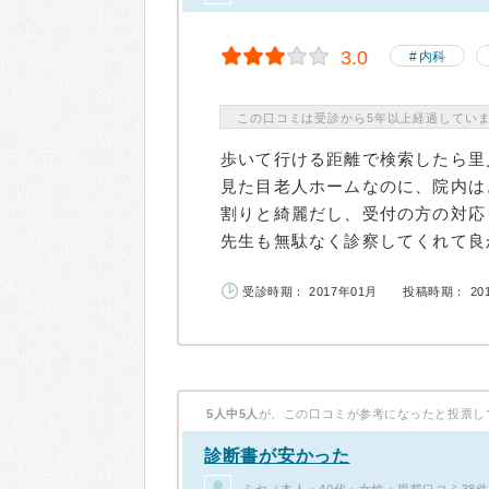
3.0
内科
この口コミは受診から5年以上経過してい
歩いて行ける距離で検索したら里
見た目老人ホームなのに、院内は
割りと綺麗だし、受付の方の対応
先生も無駄なく診察してくれて良か
受診時期： 2017年01月
投稿時期： 20
5人中5人
が、この口コミが参考になったと投票し
診断書が安かった
ミヤ（本人・40代・女性・掲載口コミ38