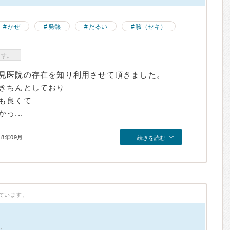
かぜ
発熱
だるい
咳（セキ）
ます。
見医院の存在を知り利用させて頂きました。
きちんとしており
も良くて
っ...
18年09月
続きを読む
ています。
件）