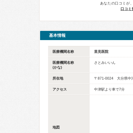
あなたの口コミが
口コミ
基本情報
医療機関名称
里見医院
医療機関名称
さとみいいん
(かな)
所在地
〒871-0024 大分県中
アクセス
中津駅より車で7分
地図