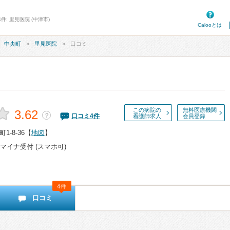
件: 里見医院 (中津市)
Calooとは
中央町
里見医院
口コミ
この病院の
無料医療機関
3.62
？
口コミ
4
件
看護師求人
会員登録
-8-36
【
地図
】
マイナ受付 (スマホ可)
4件
口コミ