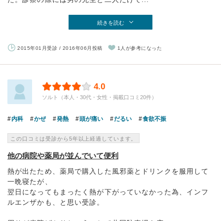
続きを読む
2015年01月受診 / 2016年06月投稿
1人が参考になった
4.0
ソルト（本人・30代・女性・掲載口コミ20件）
内科
かぜ
発熱
頭が痛い
だるい
食欲不振
この口コミは受診から5年以上経過しています。
他の病院や薬局が並んでいて便利
熱が出たため、薬局で購入した風邪薬とドリンクを服用して
一晩寝たが、
翌日になってもまったく熱が下がっていなかった為、インフ
ルエンザかも、と思い受診。