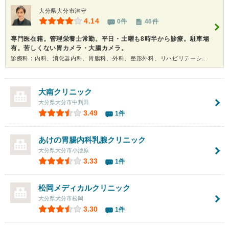
大分県大分市津守
4.14
0件
46件
専門医在籍。管理栄養士常勤。平日・土曜も8時半から診療。駐車場
有。苦しくない胃カメラ・大腸カメラ。
診療科：内科、消化器内科、胃腸科、外科、整形外科、リハビリテーション科、内視鏡、健康診断
大南クリニック
大分県大分市中判田
3.49
1件
あけの胃腸内科乳腺クリニック
大分県大分市小池原
3.33
1件
松岡メディカルクリニック
大分県大分市松岡
3.30
1件