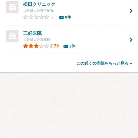
松田クリニック
大分県大分市下徳丸
－
0件
三好医院
大分県大分市森町
2.78
2件
この近くの病院をもっと見る »