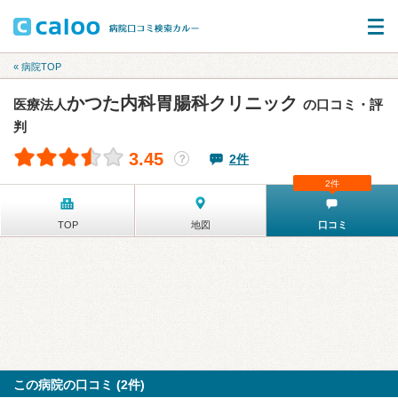
« 病院TOP
かつた内科胃腸科クリニック
医療法人
の口コミ・評
判
3.45
2件
？
2件
TOP
地図
口コミ
この病院の口コミ (2件)