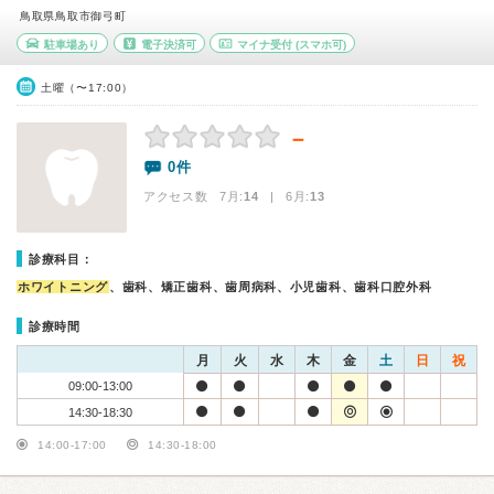
鳥取県鳥取市御弓町
駐車場あり
電子決済可
マイナ受付
(スマホ可)
土曜（〜17:00）
－
0件
アクセス数 7月:
14
| 6月:
13
診療科目：
ホワイトニング
、歯科、矯正歯科、歯周病科、小児歯科、歯科口腔外科
診療時間
月
火
水
木
金
土
日
祝
09:00-13:00
14:30-18:30
14:00-17:00
14:30-18:00