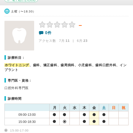
土曜（〜18:30）
－
0件
アクセス数 7月:
11
| 6月:
23
診療科目：
ホワイトニング
、歯科、矯正歯科、歯周病科、小児歯科、歯科口腔外科、イン
プラント
専門医・資格：
口腔外科専門医
診療時間
月
火
水
木
金
土
日
祝
09:00-13:00
15:00-18:30
15:00-17:00