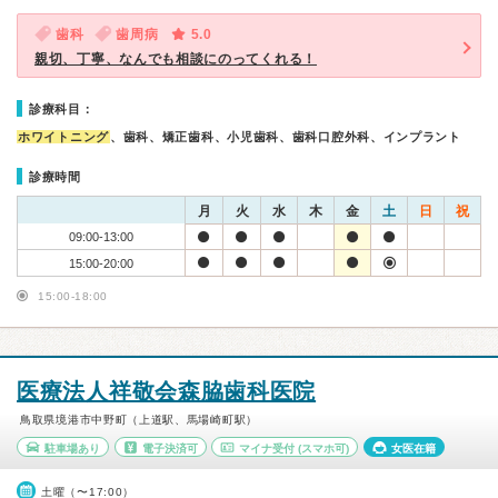
歯科
歯周病
5.0
親切、丁寧、なんでも相談にのってくれる！
診療科目：
ホワイトニング
、歯科、矯正歯科、小児歯科、歯科口腔外科、インプラント
診療時間
月
火
水
木
金
土
日
祝
09:00-13:00
15:00-20:00
15:00-18:00
医療法人祥敬会森脇歯科医院
鳥取県境港市中野町（上道駅、馬場崎町駅）
駐車場あり
電子決済可
マイナ受付
(スマホ可)
女医在籍
土曜（〜17:00）