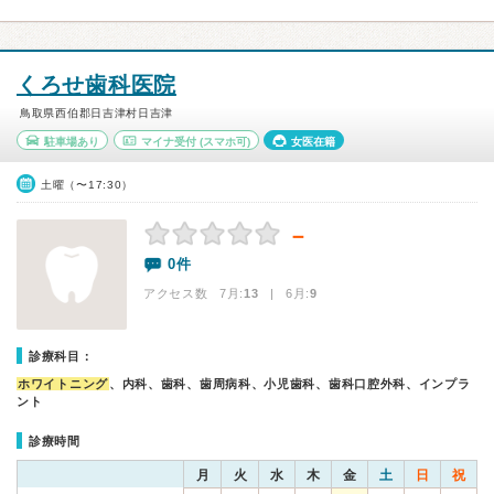
くろせ歯科医院
鳥取県西伯郡日吉津村日吉津
駐車場あり
マイナ受付
(スマホ可)
女医在籍
土曜（〜17:30）
－
0件
アクセス数 7月:
13
| 6月:
9
診療科目：
ホワイトニング
、内科、歯科、歯周病科、小児歯科、歯科口腔外科、インプラ
ント
診療時間
月
火
水
木
金
土
日
祝