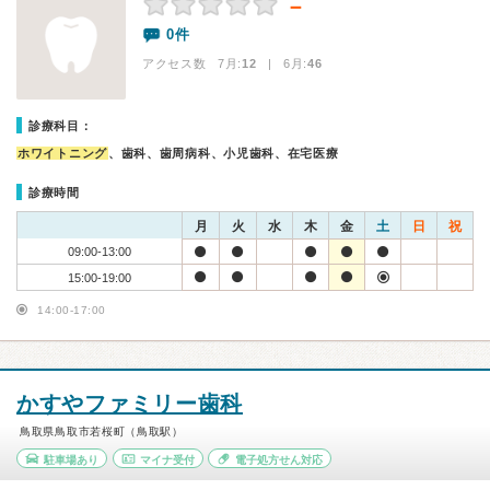
－
0件
アクセス数 7月:
12
| 6月:
46
診療科目：
ホワイトニング
、歯科、歯周病科、小児歯科、在宅医療
診療時間
月
火
水
木
金
土
日
祝
09:00-13:00
15:00-19:00
14:00-17:00
かすやファミリー歯科
鳥取県鳥取市若桜町（鳥取駅）
駐車場あり
マイナ受付
電子処方せん対応