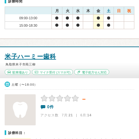
診療時間
月
火
水
木
金
土
日
祝
09:00-13:00
15:00-18:30
米子ハーミー歯科
鳥取県米子市両三柳
駐車場あり
マイナ受付
(スマホ可)
電子処方せん対応
土曜（〜18:00）
－
0件
アクセス数 7月:
21
| 6月:
14
診療科目：