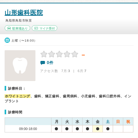
山形歯科医院
鳥取県鳥取市秋里
駐車場あり
マイナ受付
土曜（〜18:00）
－
0件
アクセス数 7月:
3
| 6月:
7
診療科目：
ホワイトニング
、歯科、矯正歯科、歯周病科、小児歯科、歯科口腔外科、イン
プラント
診療時間
月
火
水
木
金
土
日
祝
09:00-18:00