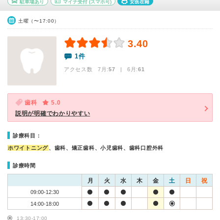
駐車場あり
マイナ受付
(スマホ可)
女医在籍
土曜（〜17:00）
3.40
1件
アクセス数 7月:
57
| 6月:
61
歯科
5.0
説明が明確でわかりやすい
診療科目：
ホワイトニング
、歯科、矯正歯科、小児歯科、歯科口腔外科
診療時間
月
火
水
木
金
土
日
祝
09:00-12:30
14:00-18:00
13:30-17:00