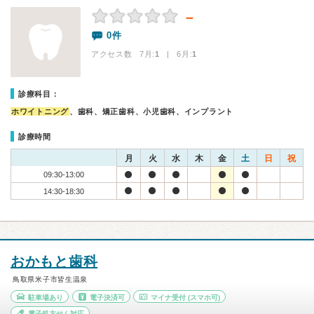
－
0件
アクセス数 7月:
1
| 6月:
1
診療科目：
ホワイトニング
、歯科、矯正歯科、小児歯科、インプラント
診療時間
月
火
水
木
金
土
日
祝
09:30-13:00
14:30-18:30
おかもと歯科
鳥取県米子市皆生温泉
駐車場あり
電子決済可
マイナ受付
(スマホ可)
電子処方せん対応