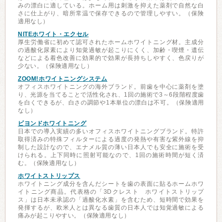
みの漂白に適している。ホーム用は刺激を抑えた薬剤で自然な白
さに仕上がり、暗所常温で保存できるので管理しやすい。（保険
適用なし）
NITEホワイト・エクセル
厚生労働省に初めて認可されたホームホワイトニング材。主成分
の過酸化尿素により知覚過敏が起こりにくく、加齢・喫煙・遺伝
などによる着色改善に効果的で効果が長持ちしやすく、色戻りが
少ない。（保険適用なし）
ZOOM!ホワイトニングシステム
オフィスホワイトニングの海外ブランド。前歯を中心に薬剤を塗
り、光源を当てることで活性化され、1回の施術で3～6段階程度歯
を白くできるが、白さの調節や1本単位の漂白は不可。（保険適用
なし）
ビヨンドホワイトニング
日本での導入実績の多いオフィスホワイトニングブランド。特許
取得済みの特殊フィルターによる過度の発熱や有害な紫外線を抑
制した設計なので、エナメル質の薄い日本人でも安全に施術を受
けられる。上下同時に照射可能なので、1回の施術時間が短く済
む。（保険適用なし）
ホワイトストリップス
ホワイトニング成分を含んだシートを歯の表面に貼るホームホワ
イトニング商品。代表格の「3Dクレスト ホワイトストリップ
ス」は日本未承認の「過酸化水素」を含むため、短時間で効果を
発揮するが、欧米人とは異なる歯質の日本人では知覚過敏による
痛みが起こりやすい。（保険適用なし）