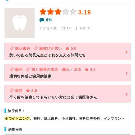
3.19
4件
アクセス数 7月:
120
| 6月:
99
矯正歯科
歯並びが悪い
5.0
勢いのある院長先生とそれを支える仲間たち
歯科
歯と歯茎の痛み・腫れ・出血
4.5
適切な判断と歯周病治療
歯科
3.0
早く歯を治療してもらいたい方には合う歯医者さん
診療科目：
ホワイトニング
、歯科、矯正歯科、小児歯科、歯科口腔外科、インプラント
診療時間