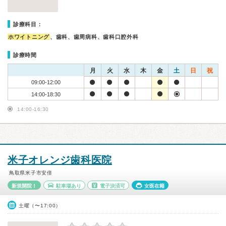
診療科目：
ホワイトニング
、歯科、歯周病科、歯科口腔外科
診療時間
月
火
水
木
金
土
日
祝
09:00-12:00
14:00-18:30
14:00-16:30
米子オレンジ歯科医院
鳥取県米子市安倍
新規開院！
駐車場あり
電子決済可
女医在籍
土曜（〜17:00）