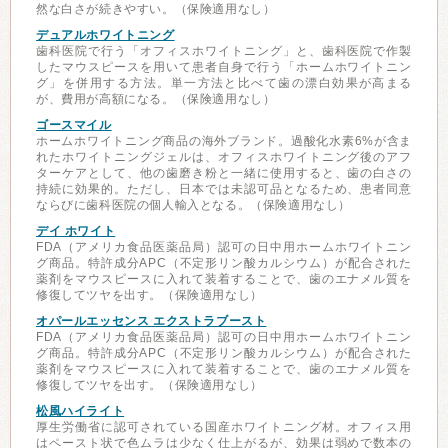
然な白さが続きやすい。（保険適用なし）
デュアルホワイトニング
歯科医院で行う「オフィスホワイトニング」と、歯科医院で作製
したマウスピースを用いて患者自身で行う「ホームホワイトニン
グ」を併用する方法。単一方法と比べて歯の漂白効果が高まる
が、費用が高額になる。（保険適用なし）
ゴースマイル
ホームホワイトニング商品の海外ブランド。過酸化水素6%が含ま
れたホワイトニングジェルは、オフィスホワイトニング後のアフ
ターケアとして、他の歯磨き粉と一緒に使用すると、歯の白さの
持続に効果的。ただし、日本では未認可品となるため、患者同意
ならびに歯科医院の個人輸入となる。（保険適用なし）
デイ ホワイト
FDA（アメリカ食品医薬品局）認可の日中用ホームホワイトニン
グ商品。特許成分APC（不定形リン酸カルシウム）が配合された
薬剤をマウスピースに入れて装着することで、歯のエナメル質を
修復してツヤを出す。（保険適用なし）
オパールエッセンス エクストラブースト
FDA（アメリカ食品医薬品局）認可の日中用ホームホワイトニン
グ商品。特許成分APC（不定形リン酸カルシウム）が配合された
薬剤をマウスピースに入れて装着することで、歯のエナメル質を
修復してツヤを出す。（保険適用なし）
松風ハイライト
厚生労働省に認可されている国産ホワイトニング材。オフィス用
はペースト状で色ムラは少なく仕上がるが、効果は弱めで数本の