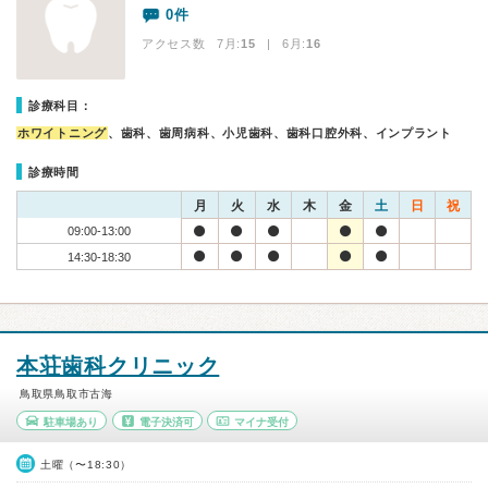
0件
アクセス数 7月:
15
| 6月:
16
診療科目：
ホワイトニング
、歯科、歯周病科、小児歯科、歯科口腔外科、インプラント
診療時間
月
火
水
木
金
土
日
祝
09:00-13:00
14:30-18:30
本荘歯科クリニック
鳥取県鳥取市古海
駐車場あり
電子決済可
マイナ受付
土曜（〜18:30）