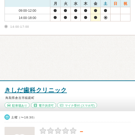
月
火
水
木
金
土
日
祝
09:00-12:00
14:00-18:00
14:00-17:00
きしだ歯科クリニック
鳥取県倉吉市福庭町
駐車場あり
電子決済可
マイナ受付
(スマホ可)
土曜（〜18:30）
－