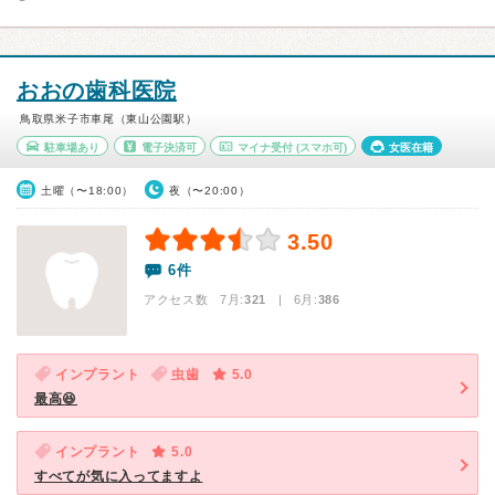
おおの歯科医院
鳥取県米子市車尾（東山公園駅）
駐車場あり
電子決済可
マイナ受付
(スマホ可)
女医在籍
土曜（〜18:00）
夜（〜20:00）
3.50
6件
アクセス数 7月:
321
| 6月:
386
インプラント
虫歯
5.0
最高😆
インプラント
5.0
すべてが気に入ってますよ