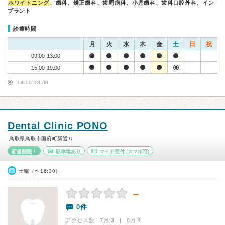
ホワイトニング
、歯科、矯正歯科、歯周病科、小児歯科、歯科口腔外科、イン
プラント
診療時間
月
火
水
木
金
土
日
祝
09:00-13:00
15:00-19:00
14:00-18:00
Dental Clinic PONO
鳥取県鳥取市国府町新通り
新規開院！
駐車場あり
マイナ受付
(スマホ可)
土曜（〜16:30）
－
0件
アクセス数 7月:
3
| 6月:
4