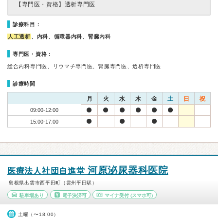
【専門医・資格】
透析専門医
診療科目：
人工透析
、内科、循環器内科、腎臓内科
専門医・資格：
総合内科専門医、リウマチ専門医、腎臓専門医、透析専門医
診療時間
月
火
水
木
金
土
日
祝
09:00-12:00
15:00-17:00
河原泌尿器科医院
医療法人社団自進堂
島根県出雲市西平田町（雲州平田駅）
駐車場あり
電子決済可
マイナ受付
(スマホ可)
土曜（〜18:00）