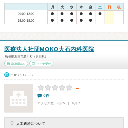
月
火
水
木
金
土
日
祝
09:00-12:00
15:00-18:00
医療法人社団MOKO大石内科医院
島根県浜田市黒川町（浜田駅）
駐車場あり
マイナ受付
土曜（〜12:00）
－
0件
アクセス数 7月:
5
| 6月:
7
人工透析について