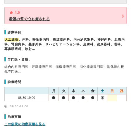
4.5
看護の質で心も癒される
診療科目：
人工透析
、内科、呼吸器内科、循環器内科、内分泌代謝科、神経内科、血液内
科、腎臓内科、整形外科、リハビリテーション科、皮膚科、泌尿器科、眼科、
耳鼻咽喉科、放射…
専門医・資格：
総合内科専門医、呼吸器専門医、循環器専門医、消化器病専門医、消化器内視
鏡専門医…
診療時間
月
火
水
木
金
土
日
祝
08:30-19:00
09:00-19:00
治療実績
この病院の治療実績を見る