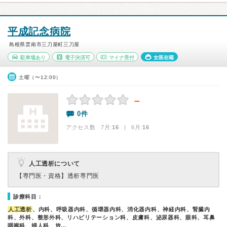
平成記念病院
島根県雲南市三刀屋町三刀屋
駐車場あり
電子決済可
マイナ受付
女医在籍
土曜（〜12:00）
－
0件
アクセス数 7月:
16
| 6月:
16
人工透析について
【専門医・資格】
透析専門医
診療科目：
人工透析
、内科、呼吸器内科、循環器内科、消化器内科、神経内科、腎臓内
科、外科、整形外科、リハビリテーション科、皮膚科、泌尿器科、眼科、耳鼻
咽喉科、婦人科、放…