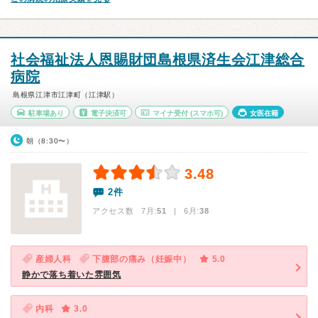
社会福祉法人恩賜財団島根県済生会江津総合
病院
島根県江津市江津町（江津駅）
駐車場あり
電子決済可
マイナ受付
(スマホ可)
女医在籍
朝（8:30〜）
3.48
2件
アクセス数 7月:
51
| 6月:
38
産婦人科
下腹部の痛み（妊娠中）
5.0
静かで落ち着いた雰囲気
内科
3.0