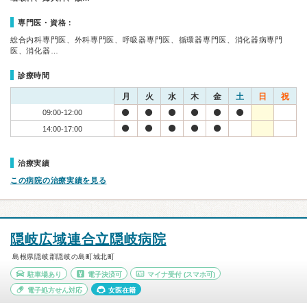
専門医・資格：
総合内科専門医、外科専門医、呼吸器専門医、循環器専門医、消化器病専門
医、消化器…
診療時間
月
火
水
木
金
土
日
祝
09:00-12:00
14:00-17:00
治療実績
この病院の治療実績を見る
隠岐広域連合立隠岐病院
島根県隠岐郡隠岐の島町城北町
駐車場あり
電子決済可
マイナ受付
(スマホ可)
電子処方せん対応
女医在籍