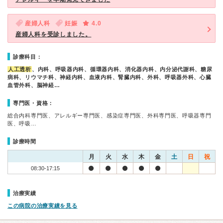
産婦人科
妊娠
4.0
産婦人科を受診しました。
診療科目：
人工透析
、内科、呼吸器内科、循環器内科、消化器内科、内分泌代謝科、糖尿
病科、リウマチ科、神経内科、血液内科、腎臓内科、外科、呼吸器外科、心臓
血管外科、脳神経…
専門医・資格：
総合内科専門医、アレルギー専門医、感染症専門医、外科専門医、呼吸器専門
医、呼吸…
診療時間
月
火
水
木
金
土
日
祝
08:30-17:15
治療実績
この病院の治療実績を見る