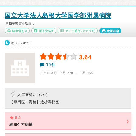
国立大学法人島根大学医学部附属病院
島根県出雲市塩冶町
駐車場あり
電子決済可
マイナ受付
(スマホ可)
女医在籍
朝（8:30〜）
3.64
10件
アクセス数 7月:
770
| 6月:
769
人工透析について
【専門医・資格】
透析専門医
5.0
緩和ケア病棟