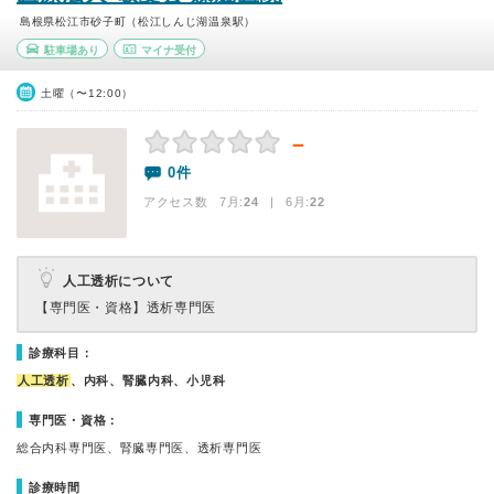
島根県松江市砂子町（松江しんじ湖温泉駅）
駐車場あり
マイナ受付
土曜（〜12:00）
－
0件
アクセス数 7月:
24
| 6月:
22
人工透析について
【専門医・資格】
透析専門医
診療科目：
人工透析
、内科、腎臓内科、小児科
専門医・資格：
総合内科専門医、腎臓専門医、透析専門医
診療時間