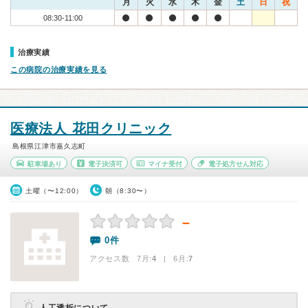
月
火
水
木
金
土
日
祝
08:30-11:00
治療実績
この病院の治療実績を見る
医療法人 花田クリニック
島根県江津市嘉久志町
駐車場あり
電子決済可
マイナ受付
電子処方せん対応
土曜（〜12:00）
朝（8:30〜）
－
0件
アクセス数 7月:
4
| 6月:
7