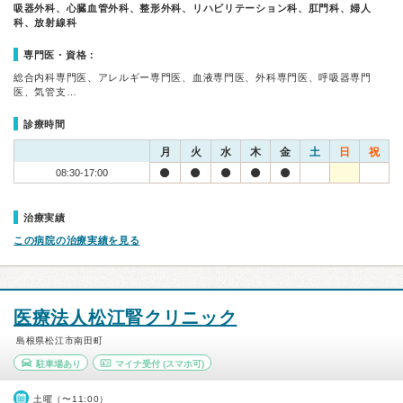
吸器外科、心臓血管外科、整形外科、リハビリテーション科、肛門科、婦人
科、放射線科
専門医・資格：
総合内科専門医、アレルギー専門医、血液専門医、外科専門医、呼吸器専門
医、気管支…
診療時間
月
火
水
木
金
土
日
祝
08:30-17:00
治療実績
この病院の治療実績を見る
医療法人松江腎クリニック
島根県松江市南田町
駐車場あり
マイナ受付
(スマホ可)
土曜（〜11:00）