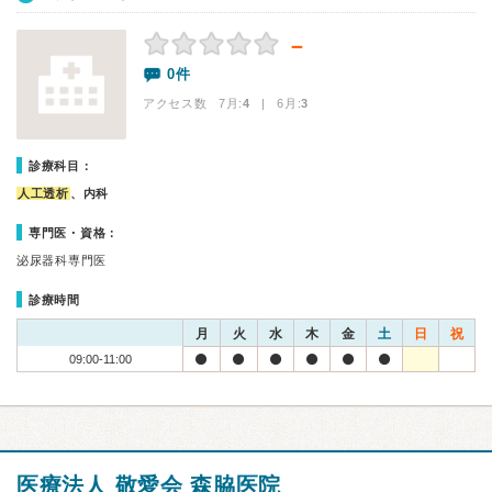
－
0件
アクセス数 7月:
4
| 6月:
3
診療科目：
人工透析
、内科
専門医・資格：
泌尿器科専門医
診療時間
月
火
水
木
金
土
日
祝
09:00-11:00
医療法人 敬愛会 森脇医院