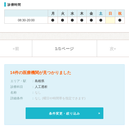
診療時間
月
火
水
木
金
土
日
祝
08:30-20:00
«前
1/1ページ
次»
14件の医療機関が見つかりました
エリア・駅
島根県
診療科目
人工透析
名称
なし
詳細条件
なし (曜日や時間帯を指定できます)
条件変更・絞り込み