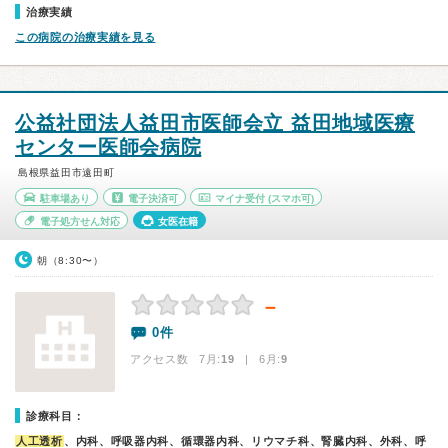
治療実績
この病院の治療実績を見る
公益社団法人益田市医師会立 益田地域医療
センター医師会病院
島根県益田市遠田町
駐車場あり
電子決済可
マイナ受付
(スマホ可)
電子処方せん対応
女医在籍
朝（8:30〜）
－
0件
アクセス数 7月:
19
| 6月:
9
診療科目：
人工透析
、内科、呼吸器内科、循環器内科、リウマチ科、腎臓内科、外科、呼