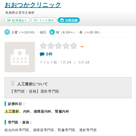
おおつかクリニック
島根県出雲市大塚町
駐車場あり
マイナ受付
女医在籍
土曜（〜20:00）・祝日
朝（8:30〜）・夜（〜20:00）
－
0件
アクセス数 7月:
24
| 6月:
10
人工透析について
【専門医・資格】
透析専門医
診療科目：
人工透析
、内科、循環器内科、腎臓内科
専門医・資格：
総合内科専門医、循環器専門医、腎臓専門医、透析専門医