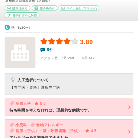
島根県浜田市浅井町（浜田駅）
駐車場あり
電子決済可
マイナ受付
(スマホ可)
電子処方せん対応
朝（8:30〜）
3.89
8件
アクセス数 7月:
269
| 6月:
417
人工透析について
【専門医・資格】
透析専門医
産婦人科
5.0
待ち時間を考えなければ、理想的な病院です。
小児科
食物アレルギー
発疹（子供）・咳・呼吸困難（子供）
4.5
アレルギーを早期発見できました