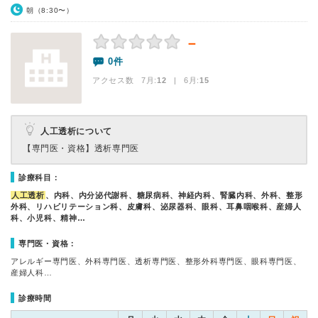
朝（8:30〜）
－
0件
アクセス数 7月:
12
| 6月:
15
人工透析について
【専門医・資格】
透析専門医
診療科目：
人工透析
、内科、内分泌代謝科、糖尿病科、神経内科、腎臓内科、外科、整形
外科、リハビリテーション科、皮膚科、泌尿器科、眼科、耳鼻咽喉科、産婦人
科、小児科、精神…
専門医・資格：
アレルギー専門医、外科専門医、透析専門医、整形外科専門医、眼科専門医、
産婦人科…
診療時間