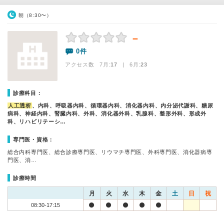
朝（8:30〜）
－
0件
アクセス数 7月:
17
| 6月:
23
診療科目：
人工透析
、内科、呼吸器内科、循環器内科、消化器内科、内分泌代謝科、糖尿
病科、神経内科、腎臓内科、外科、消化器外科、乳腺科、整形外科、形成外
科、リハビリテーシ…
専門医・資格：
総合内科専門医、総合診療専門医、リウマチ専門医、外科専門医、消化器病専
門医、消…
診療時間
月
火
水
木
金
土
日
祝
08:30-17:15