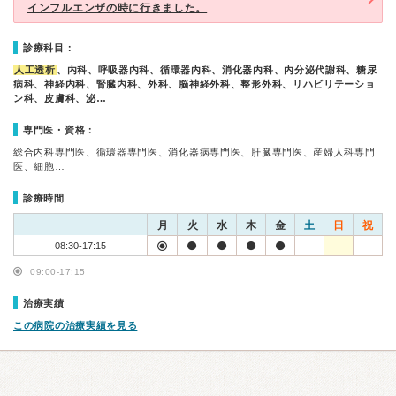
インフルエンザの時に行きました。
診療科目：
人工透析
、内科、呼吸器内科、循環器内科、消化器内科、内分泌代謝科、糖尿
病科、神経内科、腎臓内科、外科、脳神経外科、整形外科、リハビリテーショ
ン科、皮膚科、泌…
専門医・資格：
総合内科専門医、循環器専門医、消化器病専門医、肝臓専門医、産婦人科専門
医、細胞…
診療時間
月
火
水
木
金
土
日
祝
08:30-17:15
09:00-17:15
治療実績
この病院の治療実績を見る