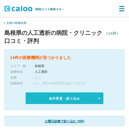
« 全国の検索結果
島根県の人工透析の病院・クリニック
（14件）
口コミ・評判
14件の医療機関が見つかりました
エリア・駅
島根県
診療科目
人工透析
名称
なし
詳細条件
なし (曜日や時間帯を指定できます)
条件変更・絞り込み
土曜日診療で絞り込む (8件)