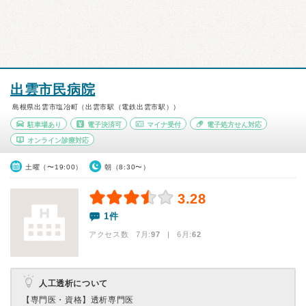
出雲市民病院
島根県出雲市塩冶町（出雲市駅（電鉄出雲市駅））
駐車場あり
電子決済可
マイナ受付
電子処方せん対応
オンライン診療対応
土曜（〜19:00）
朝（8:30〜）
3.28
1件
アクセス数 7月:
97
| 6月:
62
人工透析について
【専門医・資格】
透析専門医