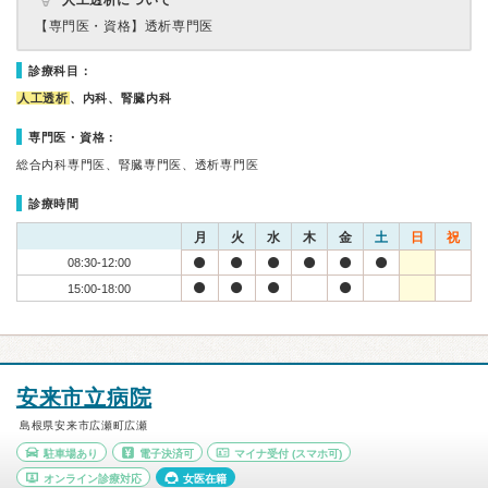
人工透析について
【専門医・資格】
透析専門医
診療科目：
人工透析
、内科、腎臓内科
専門医・資格：
総合内科専門医、腎臓専門医、透析専門医
診療時間
月
火
水
木
金
土
日
祝
08:30-12:00
15:00-18:00
安来市立病院
島根県安来市広瀬町広瀬
駐車場あり
電子決済可
マイナ受付
(スマホ可)
オンライン診療対応
女医在籍