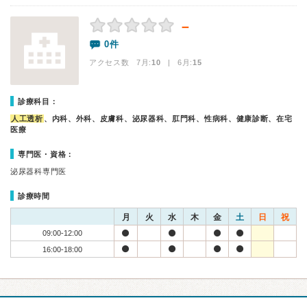
－
0件
アクセス数 7月:
10
| 6月:
15
診療科目：
人工透析
、内科、外科、皮膚科、泌尿器科、肛門科、性病科、健康診断、在宅
医療
専門医・資格：
泌尿器科専門医
診療時間
月
火
水
木
金
土
日
祝
09:00-12:00
16:00-18:00