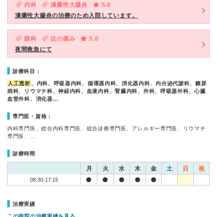
内科
潰瘍性大腸炎
5.0
潰瘍性大腸炎の治療のため入院しています。
眼科
目の痛み
5.0
夜間救急にて
診療科目：
人工透析
、内科、呼吸器内科、循環器内科、消化器内科、内分泌代謝科、糖尿
病科、リウマチ科、神経内科、血液内科、腎臓内科、外科、呼吸器外科、心臓
血管外科、消化器…
専門医・資格：
内科専門医、総合内科専門医、総合診療専門医、アレルギー専門医、リウマチ
専門医、…
診療時間
月
火
水
木
金
土
日
祝
08:30-17:15
治療実績
この病院の治療実績を見る