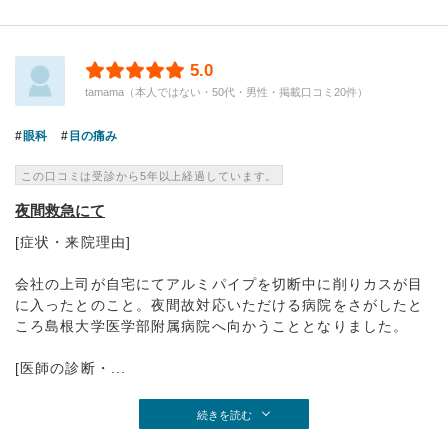
5.0
tamama（本人ではない・50代・男性・掲載口コミ20件）
眼科
目の痛み
この口コミは受診から5年以上経過しています。
夜間救急にて
[症状・来院理由]
会社の上司が自宅にてアルミパイプを切断中に削りカスが目
に入ったとのこと。夜間故対応いただける病院をさがしたと
ころ島根大学医学部附属病院へ向かうこととなりました。
[医師の診断・...
続きを読む