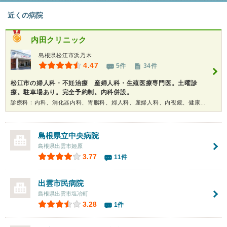
近くの病院
内田クリニック
島根県松江市浜乃木
4.47
5件
34件
松江市の婦人科・不妊治療 産婦人科・生殖医療専門医。土曜診
療。駐車場あり。完全予約制。内科併設。
診療科：内科、消化器内科、胃腸科、婦人科、産婦人科、内視鏡、健康診断、人間ドック
島根県立中央病院
島根県出雲市姫原
3.77
11件
出雲市民病院
島根県出雲市塩冶町
3.28
1件