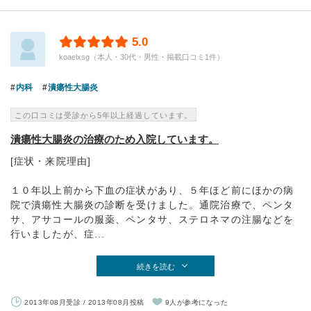
5.0
koaelxsg（本人・30代・男性・掲載口コミ1件）
内科
潰瘍性大腸炎
この口コミは受診から5年以上経過しています。
潰瘍性大腸炎の治療のため入院しています。
[症状・来院理由]
１０年以上前から下血の症状があり、５年ほど前にほかの病
院で潰瘍性大腸炎の診断を受けました。通院治療で、ペンタ
サ、アサコールの服薬、ペンタサ、ステロネマの注腸などを
行いましたが、症...
続きを読む
2013年08月受診 / 2013年08月投稿
9人が参考になった