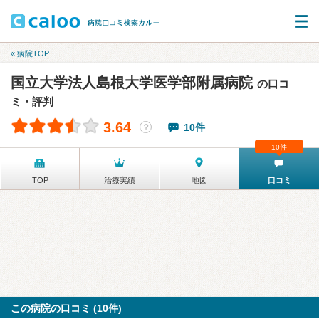
« 病院TOP
国立大学法人島根大学医学部附属病院
の口コ
ミ・評判
3.64
10件
？
10件
TOP
治療実績
地図
口コミ
この病院の口コミ (10件)