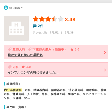
朝（8:30〜）
3.48
2件
アクセス数 7月:
51
| 6月:
38
産婦人科
下腹部の痛み（妊娠中）
5.0
静かで落ち着いた雰囲気
内科
3.0
インフルエンザの時に行きました。
診療科目：
内分泌代謝科
、内科、呼吸器内科、循環器内科、消化器内科、糖尿病科、神経
内科、腎臓内科、人工透析、外科、脳神経外科、整形外科、リハビリテーショ
ン科、皮膚科、泌…
専門医・資格：