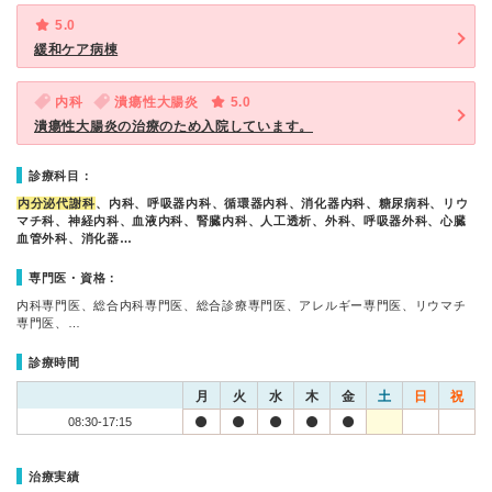
5.0
緩和ケア病棟
内科
潰瘍性大腸炎
5.0
潰瘍性大腸炎の治療のため入院しています。
診療科目：
内分泌代謝科
、内科、呼吸器内科、循環器内科、消化器内科、糖尿病科、リウ
マチ科、神経内科、血液内科、腎臓内科、人工透析、外科、呼吸器外科、心臓
血管外科、消化器…
専門医・資格：
内科専門医、総合内科専門医、総合診療専門医、アレルギー専門医、リウマチ
専門医、…
診療時間
月
火
水
木
金
土
日
祝
08:30-17:15
治療実績