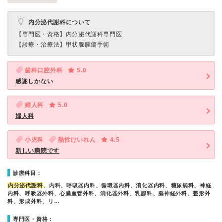
内分泌代謝科について
【専門医・資格】
内分泌代謝科専門医
【診療・治療法】
甲状腺腫瘍手術
歯科口腔外科
5.0
感謝しかない
婦人科
5.0
婦人科
小児科
熱性けいれん
4.5
新しい病院です
診療科目：
内分泌代謝科
、内科、呼吸器内科、循環器内科、消化器内科、糖尿病科、神経
内科、呼吸器外科、心臓血管外科、消化器外科、乳腺科、脳神経外科、整形外
科、形成外科、リ…
専門医・資格：