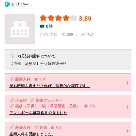
朝（8:30〜）
3.89
8件
アクセス数 7月:
269
| 6月:
417
内分泌代謝科について
【診療・治療法】
甲状腺腫瘍手術
産婦人科
5.0
待ち時間を考えなければ、理想的な病院です。
小児科
食物アレルギー
発疹（子供）・咳・呼吸困難（子供）
4.5
アレルギーを早期発見できました
産婦人科
妊娠
4.0
産婦人科を受診しました。