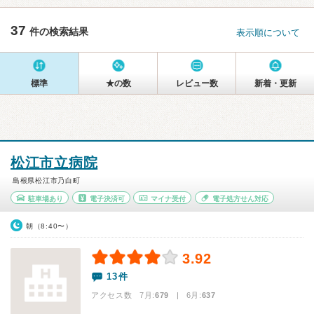
37
件の検索結果
表示順について
標準
★の数
レビュー数
新着・更新
松江市立病院
島根県松江市乃白町
駐車場あり
電子決済可
マイナ受付
電子処方せん対応
朝（8:40〜）
3.92
13件
アクセス数 7月:
679
| 6月:
637