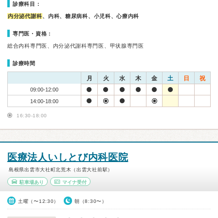
診療科目：
内分泌代謝科
、内科、糖尿病科、小児科、心療内科
専門医・資格：
総合内科専門医、内分泌代謝科専門医、甲状腺専門医
診療時間
月
火
水
木
金
土
日
祝
09:00-12:00
14:00-18:00
16:30-18:00
医療法人いしとび内科医院
島根県出雲市大社町北荒木（出雲大社前駅）
駐車場あり
マイナ受付
土曜（〜12:30）
朝（8:30〜）