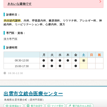
きれいな建物です
診療科目：
内分泌代謝科
、内科、呼吸器内科、糖尿病科、リウマチ科、アレルギー科、神
経内科、リハビリテーション科、心療内科、漢方
専門医・資格：
漢方専門医
診療時間
月
火
水
木
金
土
日
祝
08:30-12:00
15:00-17:30
08:30-12:30
出雲市立総合医療センター
島根県出雲市灘分町（雲州平田駅）
駐車場あり
電子決済可
マイナ受付
電子処方せん対応