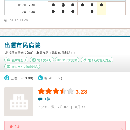
08:30-12:30
15:30-18:30
08:30-12:00
出雲市民病院
島根県出雲市塩冶町（出雲市駅（電鉄出雲市駅））
駐車場あり
電子決済可
マイナ受付
電子処方せん対応
オンライン診療対応
土曜（〜19:00）
朝（8:30〜）
3.28
1件
アクセス数 7月:
97
| 6月:
62
4.5