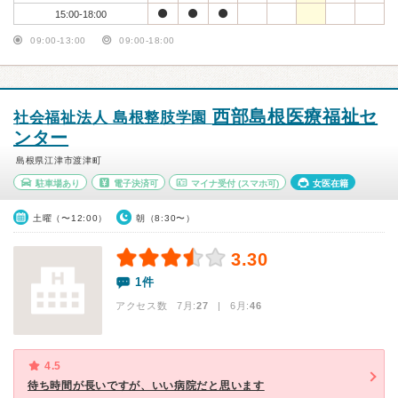
15:00-18:00
09:00-13:00
09:00-18:00
西部島根医療福祉セ
社会福祉法人 島根整肢学園
ンター
島根県江津市渡津町
駐車場あり
電子決済可
マイナ受付
(スマホ可)
女医在籍
土曜（〜12:00）
朝（8:30〜）
3.30
1件
アクセス数 7月:
27
| 6月:
46
4.5
待ち時間が長いですが、いい病院だと思います