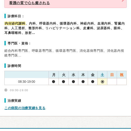
看護の質で心も癒される
診療科目：
内分泌代謝科
、内科、呼吸器内科、循環器内科、神経内科、血液内科、腎臓内
科、人工透析、整形外科、リハビリテーション科、皮膚科、泌尿器科、眼科、
耳鼻咽喉科、放射…
専門医・資格：
総合内科専門医、呼吸器専門医、循環器専門医、消化器病専門医、消化器内視
鏡専門医…
診療時間
月
火
水
木
金
土
日
祝
08:30-19:00
09:00-19:00
治療実績
この病院の治療実績を見る