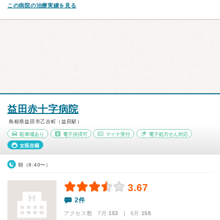
この病院の治療実績を見る
益田赤十字病院
島根県益田市乙吉町（益田駅）
駐車場あり
電子決済可
マイナ受付
電子処方せん対応
女医在籍
朝（8:40〜）
3.67
2件
アクセス数 7月:
153
| 6月:
158