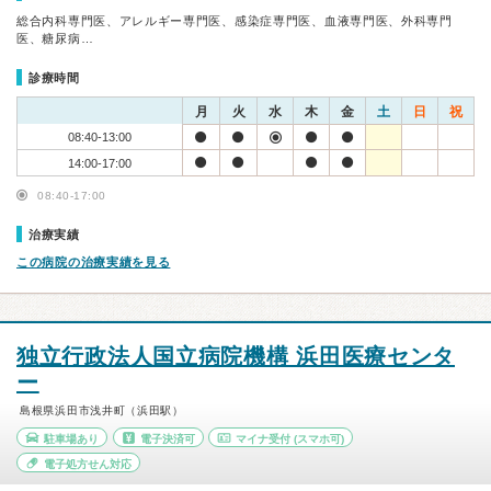
総合内科専門医、アレルギー専門医、感染症専門医、血液専門医、外科専門
医、糖尿病…
診療時間
月
火
水
木
金
土
日
祝
08:40-13:00
14:00-17:00
08:40-17:00
治療実績
この病院の治療実績を見る
独立行政法人国立病院機構 浜田医療センタ
ー
島根県浜田市浅井町（浜田駅）
駐車場あり
電子決済可
マイナ受付
(スマホ可)
電子処方せん対応