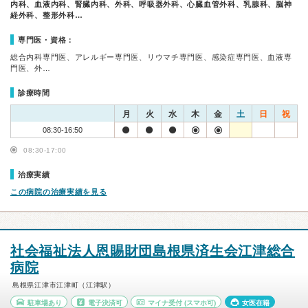
内科、血液内科、腎臓内科、外科、呼吸器外科、心臓血管外科、乳腺科、脳神
経外科、整形外科…
専門医・資格：
総合内科専門医、アレルギー専門医、リウマチ専門医、感染症専門医、血液専
門医、外…
診療時間
月
火
水
木
金
土
日
祝
08:30-16:50
08:30-17:00
治療実績
この病院の治療実績を見る
社会福祉法人恩賜財団島根県済生会江津総合
病院
島根県江津市江津町（江津駅）
駐車場あり
電子決済可
マイナ受付
(スマホ可)
女医在籍