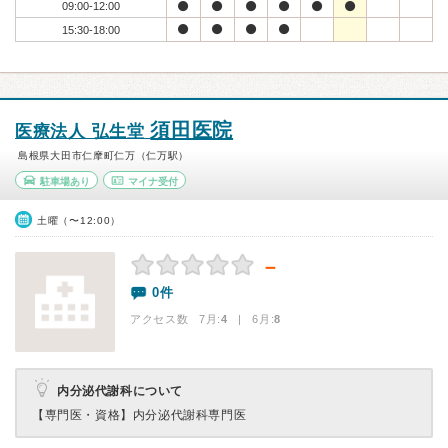
09:00-12:00
15:30-18:00
須田医院
医療法人 弘生堂
島根県大田市仁摩町仁万（仁万駅）
駐車場あり
マイナ受付
土曜（〜12:00）
－
0件
アクセス数 7月:
4
| 6月:
8
内分泌代謝科について
【専門医・資格】
内分泌代謝科専門医