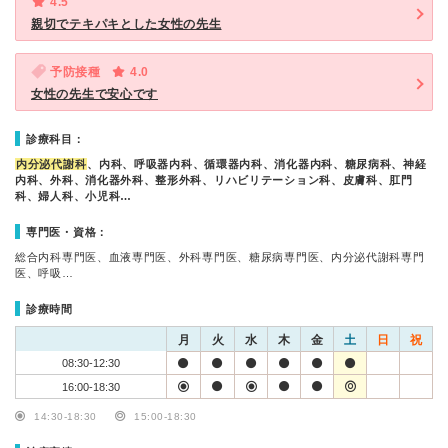
4.5
親切でテキパキとした女性の先生
予防接種
4.0
女性の先生で安心です
診療科目：
内分泌代謝科
、内科、呼吸器内科、循環器内科、消化器内科、糖尿病科、神経
内科、外科、消化器外科、整形外科、リハビリテーション科、皮膚科、肛門
科、婦人科、小児科…
専門医・資格：
総合内科専門医、血液専門医、外科専門医、糖尿病専門医、内分泌代謝科専門
医、呼吸…
診療時間
月
火
水
木
金
土
日
祝
08:30-12:30
16:00-18:30
14:30-18:30
15:00-18:30