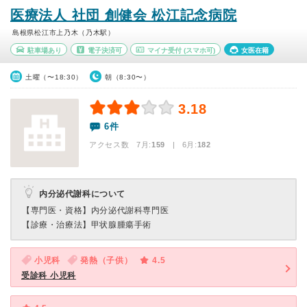
医療法人 社団 創健会 松江記念病院
島根県松江市上乃木（乃木駅）
駐車場あり
電子決済可
マイナ受付
(スマホ可)
女医在籍
土曜（〜18:30）
朝（8:30〜）
3.18
6件
アクセス数 7月:
159
| 6月:
182
内分泌代謝科について
【専門医・資格】
内分泌代謝科専門医
【診療・治療法】
甲状腺腫瘍手術
小児科
発熱（子供）
4.5
受診科 小児科