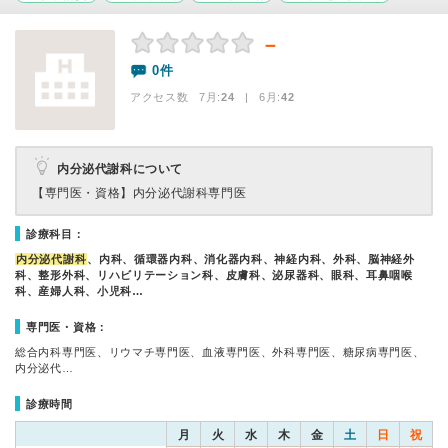
－
0件
アクセス数 7月:
24
| 6月:
42
内分泌代謝科について
【専門医・資格】
内分泌代謝科専門医
診療科目：
内分泌代謝科
、内科、循環器内科、消化器内科、神経内科、外科、脳神経外
科、整形外科、リハビリテーション科、皮膚科、泌尿器科、眼科、耳鼻咽喉
科、産婦人科、小児科…
専門医・資格：
総合内科専門医、リウマチ専門医、血液専門医、外科専門医、糖尿病専門医、
内分泌代…
診療時間
月
火
水
木
金
土
日
祝