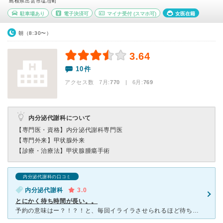
島根県出雲市塩冶町
駐車場あり
電子決済可
マイナ受付
(スマホ可)
女医在籍
朝（8:30〜）
3.64
10件
アクセス数 7月:
770
| 6月:
769
内分泌代謝科について
【専門医・資格】
内分泌代謝科専門医
【専門外来】
甲状腺外来
【診療・治療法】
甲状腺腫瘍手術
内分泌代謝科の口コミ
内分泌代謝科
3.0
とにかく待ち時間が長い。。
予約の意味はー？！？！と、毎回イライラさせられるほど待ち時間が長いです。 8時半から受付なのですが、その受付機に並ぶための整理券の配布があります。 でも、そんなものあってもなくても意味がないん