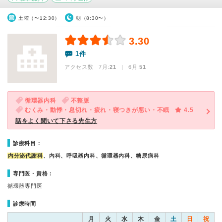
土曜（〜12:30）
朝（8:30〜）
3.30
1件
アクセス数 7月:
21
| 6月:
51
循環器内科
不整脈
むくみ・動悸・息切れ・疲れ・寝つきが悪い・不眠
4.5
話をよく聞いて下さる先生方
診療科目：
内分泌代謝科
、内科、呼吸器内科、循環器内科、糖尿病科
専門医・資格：
循環器専門医
診療時間
月
火
水
木
金
土
日
祝