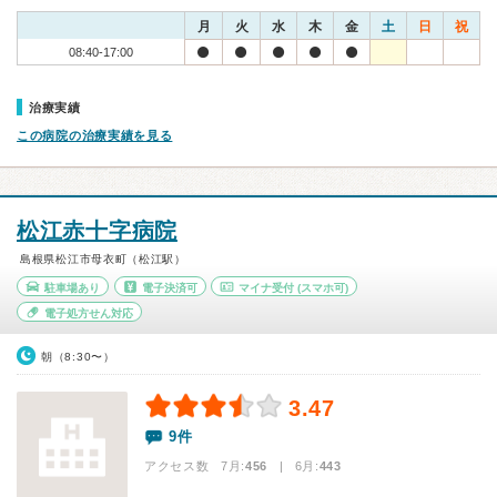
月
火
水
木
金
土
日
祝
08:40-17:00
治療実績
この病院の治療実績を見る
松江赤十字病院
島根県松江市母衣町（松江駅）
駐車場あり
電子決済可
マイナ受付
(スマホ可)
電子処方せん対応
朝（8:30〜）
3.47
9件
アクセス数 7月:
456
| 6月:
443