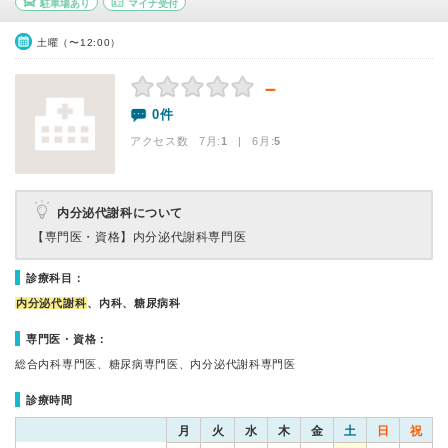
駐車場あり
マイナ受付
土曜（〜12:00）
－
0件
アクセス数 7月:
1
| 6月:
5
内分泌代謝科について
【専門医・資格】
内分泌代謝科専門医
診療科目：
内分泌代謝科
、内科、糖尿病科
専門医・資格：
総合内科専門医、糖尿病専門医、内分泌代謝科専門医
診療時間
月
火
水
木
金
土
日
祝