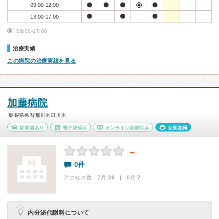
09:00-12:00
13:00-17:00
09:00-17:00
治療実績
この病院の治療実績を見る
加藤病院
島根県邑智郡川本町川本
駐車場あり
電子決済可
オンライン診療対応
女医在籍
－
0件
アクセス数 7月:
26
| 6月:
7
内分泌代謝科について