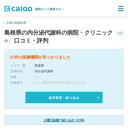
« 全国の検索結果
島根県の内分泌代謝科の病院・クリニック
（37
口コミ・評判
件）
37件の医療機関が見つかりました
エリア・駅
島根県
診療科目
内分泌代謝科
名称
なし
詳細条件
なし (曜日や時間帯を指定できます)
条件変更・絞り込み
土曜日診療で絞り込む (27件)