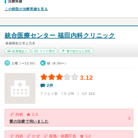
治療実績
この病院の治療実績を見る
統合医療センター 福田内科クリニック
島根県松江市上乃木
駐車場あり
マイナ受付
電子処方せん対応
土曜（〜12:30）
朝（8:30〜）
3.12
2件
アクセス数 7月:
175
| 6月:
123
内科
3.5
髪の治療で伺いました
内科
かぜ
発熱・体調不良
3.0