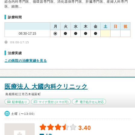
総合内科専門医、循環器専門医、消化器病専門医、肝臓専門医、産婦人科専門
医、細胞…
診療時間
月
火
水
木
金
土
日
祝
08:30-17:15
09:00-17:15
治療実績
この病院の治療実績を見る
医療法人 大國内科クリニック
島根県松江市乃木福富町
駐車場あり
マイナ受付
(スマホ可)
電子処方せん対応
土曜（〜13:00）
3.40