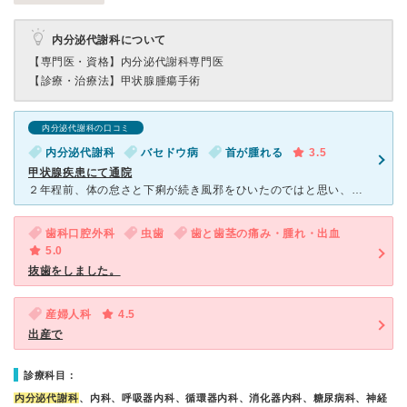
内分泌代謝科について
【専門医・資格】
内分泌代謝科専門医
【診療・治療法】
甲状腺腫瘍手術
内分泌代謝科の口コミ
内分泌代謝科
バセドウ病
首が腫れる
3.5
甲状腺疾患にて通院
２年程前、体の怠さと下痢が続き風邪をひいたのではと思い、職場の近くの個人病院を受診しました。 その際に甲状腺の腫れが気になると言われ、血液検査をしたところ甲状腺ホルモンの数値が異常に上がってるとの事
歯科口腔外科
虫歯
歯と歯茎の痛み・腫れ・出血
5.0
抜歯をしました。
産婦人科
4.5
出産で
診療科目：
内分泌代謝科
、内科、呼吸器内科、循環器内科、消化器内科、糖尿病科、神経