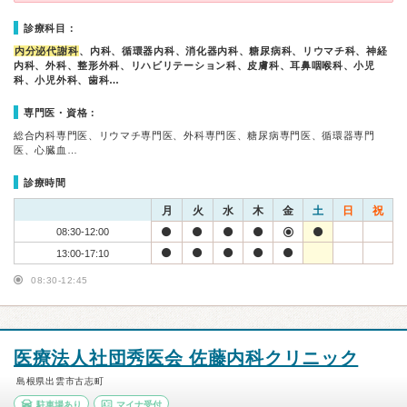
診療科目：
内分泌代謝科
、内科、循環器内科、消化器内科、糖尿病科、リウマチ科、神経
内科、外科、整形外科、リハビリテーション科、皮膚科、耳鼻咽喉科、小児
科、小児外科、歯科…
専門医・資格：
総合内科専門医、リウマチ専門医、外科専門医、糖尿病専門医、循環器専門
医、心臓血…
診療時間
月
火
水
木
金
土
日
祝
08:30-12:00
13:00-17:10
08:30-12:45
医療法人社団秀医会 佐藤内科クリニック
島根県出雲市古志町
駐車場あり
マイナ受付