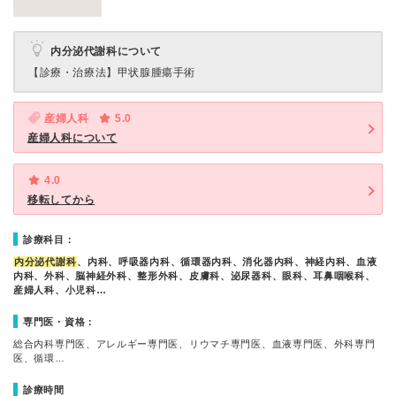
内分泌代謝科について
【診療・治療法】
甲状腺腫瘍手術
産婦人科
5.0
産婦人科について
4.0
移転してから
診療科目：
内分泌代謝科
、内科、呼吸器内科、循環器内科、消化器内科、神経内科、血液
内科、外科、脳神経外科、整形外科、皮膚科、泌尿器科、眼科、耳鼻咽喉科、
産婦人科、小児科…
専門医・資格：
総合内科専門医、アレルギー専門医、リウマチ専門医、血液専門医、外科専門
医、循環…
診療時間