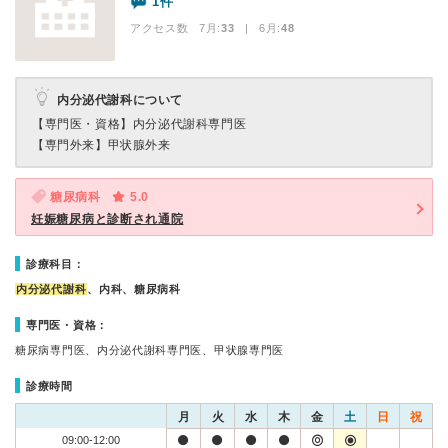
1件
アクセス数 7月:
33
| 6月:
48
内分泌代謝科について
【専門医・資格】
内分泌代謝科専門医
【専門外来】
甲状腺外来
糖尿病科
5.0
妊娠糖尿病と診断され通院
診療科目：
内分泌代謝科
、内科、糖尿病科
専門医・資格：
糖尿病専門医、内分泌代謝科専門医、甲状腺専門医
診療時間
月
火
水
木
金
土
日
祝
09:00-12:00