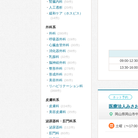
腎臓内科
(59件)
人工透析
(20件)
緩和ケア（ホスピス）
(14件)
外科系
外科
(280件)
呼吸器外科
(19件)
心臓血管外科
(30件)
消化器外科
(58件)
乳腺科
(32件)
09:00-12:30
脳神経外科
(80件)
13:30-16:00
整形外科
(278件)
形成外科
(62件)
美容外科
(36件)
リハビリテーション科
(368件)
ネット予約
皮膚科系
医療法人みさ
皮膚科
(224件)
美容皮膚科
(35件)
岡山県岡山市
泌尿器科・肛門科系
土曜（〜17:0
泌尿器科
(112件)
肛門科
(60件)