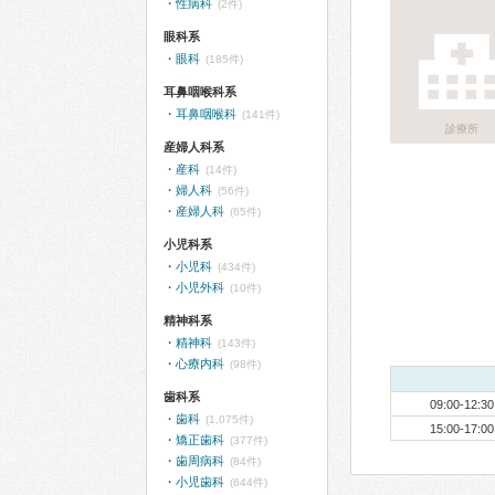
性病科
(2件)
眼科系
眼科
(185件)
耳鼻咽喉科系
耳鼻咽喉科
(141件)
診療所
産婦人科系
産科
(14件)
婦人科
(56件)
産婦人科
(65件)
小児科系
小児科
(434件)
小児外科
(10件)
精神科系
精神科
(143件)
心療内科
(98件)
歯科系
09:00-12:30
歯科
(1,075件)
15:00-17:00
矯正歯科
(377件)
歯周病科
(84件)
小児歯科
(644件)