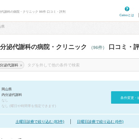
泌代謝科の病院・クリニック 96件 口コミ・評判
Calooとは
山県
内分泌代謝科の病院・クリニック
口コミ・
（96件）
×
分泌代謝科
岡山県
内分泌代謝科
条件変更・
なし
なし (曜日や時間帯を指定できます)
土曜日診療で絞り込む (83件)
日曜日診療で絞り込む (6件)