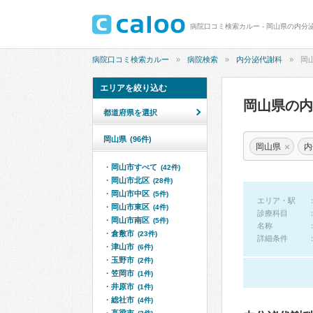
病院口コミ検索カルー - 岡山県の内分
病院口コミ検索カルー
病院検索
内分泌代謝科
岡
エリアを絞り込む
岡山県の
都道府県を選択
岡山県
(96件)
×
岡山県
内
岡山市すべて
(42件)
岡山市北区
(28件)
岡山市中区
(5件)
エリア・駅
岡山市東区
(4件)
診療科目
岡山市南区
(5件)
名称
倉敷市
(23件)
詳細条件
津山市
(6件)
玉野市
(2件)
笠岡市
(1件)
井原市
(1件)
総社市
(4件)