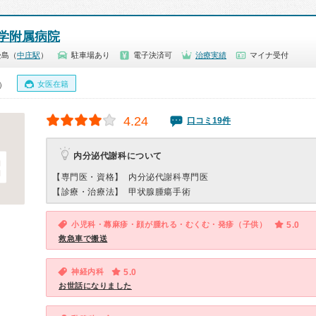
学附属病院
松島（
中庄駅
）
駐車場あり
電子決済可
治療実績
マイナ受付
女医在籍
0）
4.24
口コミ19件
内分泌代謝科について
【専門医・資格】
内分泌代謝科専門医
【診療・治療法】
甲状腺腫瘍手術
小児科・蕁麻疹・顔が腫れる・むくむ・発疹（子供）
5.0
救急車で搬送
神経内科
5.0
お世話になりました