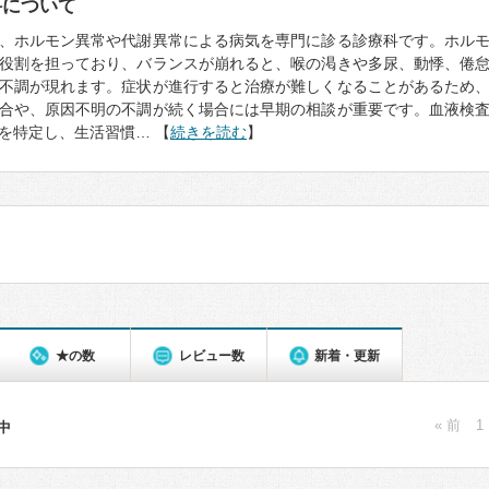
科について
、ホルモン異常や代謝異常による病気を専門に診る診療科です。ホル
役割を担っており、バランスが崩れると、喉の渇きや多尿、動悸、倦
不調が現れます。症状が進行すると治療が難しくなることがあるため
合や、原因不明の不調が続く場合には早期の相談が重要です。血液検
を特定し、生活習慣… 【
続きを読む
】
★の数
レビュー数
新着・更新
« 前
1
件中