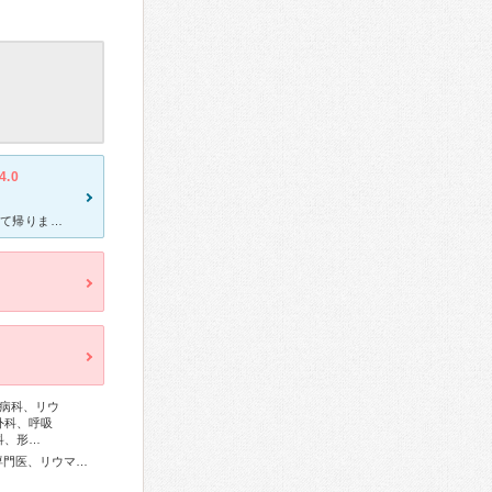
4.0
定期通院で内分泌科に2カ月に一回受診に行っています。毎回予約をして帰りますが予約時間に行っても必ず1時間位は待つのは当たり前です。倉敷には、内分泌科のある病院が少ないみたいなので仕方ないし、それだけ受
病科、リウ
外科、呼吸
科、形…
内科専門医、総合内科専門医、総合診療専門医、アレルギー専門医、リウマチ専門医、感染症専門医、血液専門医、外科専門医、糖尿病専門医、内分泌代謝科専門医、甲状腺専門医、呼吸器専門医、呼吸器外科専門医、気管支鏡専門医、循環器専門医、心臓血管外科専門医、不整脈専門医、消化器病専門医、消化器外科専門医、肝臓専門医、大腸肛門病専門医、消化器内視鏡専門医、泌尿器科専門医、腎臓専門医、透析専門医、脳血管内治療専門医、神経内科専門医、脳神経外科専門医、頭痛専門医、てんかん専門医、整形外科専門医、手外科専門医、リハビリテーション科専門医、形成外科専門医、皮膚科専門医、眼科専門医、気管食道科専門医、耳鼻咽喉科専門医、産婦人科専門医、婦人科腫瘍専門医、生殖医療専門医、乳腺専門医、産科婦人科腹腔鏡技術認定医、女性ヘルスケア専門医、周産期(新生児)専門医、小児科専門医、小児外科専門医、小児神経専門医、小児血液・がん専門医、老年病専門医、認知症専門医、老年精神専門医、精神科専門医、心療内科専門医、麻酔科専門医、ペインクリニック専門医、緩和医療専門医、細胞診専門医、超音波専門医、病理専門医、口腔外科専門医、歯科麻酔専門医、歯周病専門医、口腔インプラント専門医、核医学専門医、放射線科専門医、臨床遺伝専門医、救急科専門医、がん薬物療法専門医、がん治療認定医