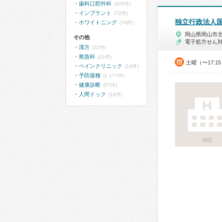
歯科口腔外科
(405件)
インプラント
(72件)
独立行政法人
ホワイトニング
(74件)
岡山県岡山市
その他
電子処方せん
漢方
(22件)
救急科
(21件)
土曜（〜17:
ペインクリニック
(14件)
予防接種
(1,177件)
健康診断
(57件)
人間ドック
(18件)
病院