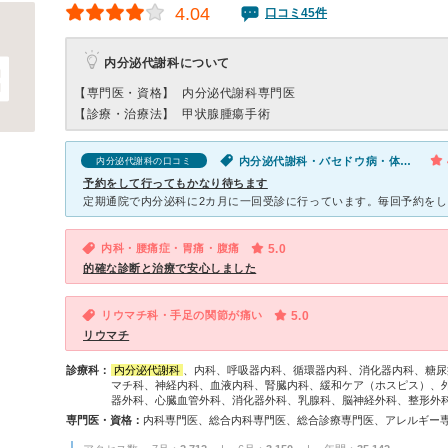
4.04
口コミ45件
内分泌代謝科について
【専門医・資格】
内分泌代謝科専門医
【診療・治療法】
甲状腺腫瘍手術
内分泌代謝科・バセドウ病・体重増加
内分泌代謝科の口コミ
予約をして行ってもかなり待ちます
内科・腰痛症・胃痛・腹痛
5.0
的確な診断と治療で安心しました
リウマチ科・手足の関節が痛い
5.0
リウマチ
診療科：
内分泌代謝科
、内科、呼吸器内科、循環器内科、消化器内科、糖尿
マチ科、神経内科、血液内科、腎臓内科、緩和ケア（ホスピス）、
器外科、心臓血管外科、消化器外科、乳腺科、脳神経外科、整形外
専門医・資格：