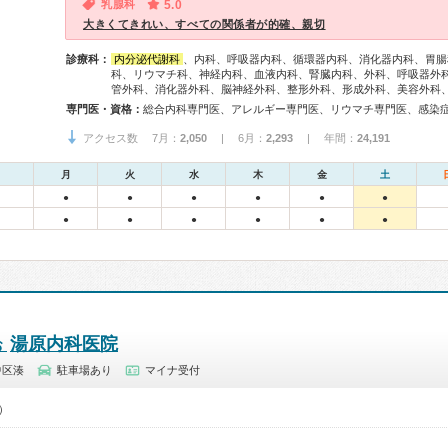
乳腺科
5.0
大きくてきれい、すべての関係者が的確、親切
診療科：
内分泌代謝科
、内科、呼吸器内科、循環器内科、消化器内科、胃腸
科、リウマチ科、神経内科、血液内科、腎臓内科、外科、呼吸器外
管外科、消化器外科、脳神経外科、整形外科、形成外科、美容外科
専門医・資格：
アクセス数 7月：
2,050
| 6月：
2,293
| 年間：
24,191
月
火
水
木
金
土
●
●
●
●
●
●
●
●
●
●
●
●
湯原内科医院
お
中区湊
駐車場あり
マイナ受付
0）