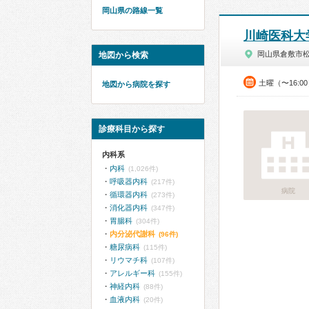
岡山県の路線一覧
川崎医科大
岡山県倉敷市
地図から検索
土曜（〜16:0
地図から病院を探す
診療科目から探す
内科系
内科
(1,026件)
呼吸器内科
(217件)
病院
循環器内科
(273件)
消化器内科
(347件)
胃腸科
(304件)
内分泌代謝科
(96件)
糖尿病科
(115件)
リウマチ科
(107件)
アレルギー科
(155件)
神経内科
(88件)
血液内科
(20件)