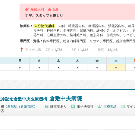
産婦人科
5.0
丁寧、スタッフも優しい
診療科：
内分泌代謝科
、内科、呼吸器内科、循環器内科、消化器内科、糖尿
マチ科、神経内科、血液内科、腎臓内科、緩和ケア（ホスピス）、
器外科、心臓血管外科、脳神経外科、整形外科、形成外科、リハビ
専門医・資格：
アクセス数 7月：
1,788
| 6月：
1,618
| 年間：
18,145
月
火
水
木
金
土
●
●
●
●
●
●
倉敷中央病院
大原記念倉敷中央医療機構
美和（
倉敷駅（倉敷市駅）
）
駐車場あり
電子決済可
治療実績
マイナ
対応