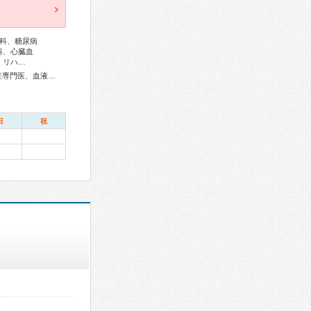
科、糖尿病
科、心臓血
、リハ…
総合内科専門医、アレルギー専門医、リウマチ専門医、感染症専門医、血液専門医、外科専門医、糖尿病専門医、内分泌代謝科専門医、甲状腺専門医、呼吸器専門医、呼吸器外科専門医、気管支鏡専門医、循環器専門医、心臓血管外科専門医、高血圧専門医、消化器病専門医、消化器外科専門医、肝臓専門医、大腸肛門病専門医、消化器内視鏡専門医、泌尿器科専門医、腎臓専門医、透析専門医、脳血管内治療専門医、神経内科専門医、脳神経外科専門医、頭痛専門医、てんかん専門医、整形外科専門医、手外科専門医、リハビリテーション科専門医、脊椎脊髄外科専門医、形成外科専門医、熱傷専門医、皮膚科専門医、眼科専門医、気管食道科専門医、耳鼻咽喉科専門医、産婦人科専門医、婦人科腫瘍専門医、生殖医療専門医、乳腺専門医、産科婦人科腹腔鏡技術認定医、女性ヘルスケア専門医、周産期(新生児)専門医、小児科専門医、小児外科専門医、小児神経専門医、老年病専門医、認知症専門医、老年精神専門医、一般病院連携精神医学専門医、精神科専門医、麻酔科専門医、ペインクリニック専門医、緩和医療専門医、細胞診専門医、超音波専門医、病理専門医、口腔外科専門医、レーザー専門医、核医学専門医、放射線科専門医、臨床遺伝専門医、救急科専門医、漢方専門医、がん薬物療法専門医、がん治療認定医、日本睡眠学会専門医
日
祝