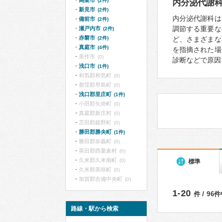
高梁市
(2件)
内分泌代謝
新見市
(2件)
内分泌代謝科は
備前市
(2件)
調節する重要な
瀬戸内市
(2件)
赤磐市
(2件)
ど、さまざまな
真庭市
(4件)
を指摘された場
美作市
(0)
診断などで原因
浅口市
(1件)
和気郡和気町
(0)
都窪郡早島町
(0)
浅口郡里庄町
(1件)
小田郡矢掛町
(0)
真庭郡新庄村
(0)
苫田郡鏡野町
(0)
勝田郡勝央町
(1件)
勝田郡奈義町
(0)
英田郡西粟倉村
(0)
久米郡久米南町
(0)
標準
久米郡美咲町
(0)
加賀郡吉備中央町
(0)
1-20
件 / 96
路線・駅から検索