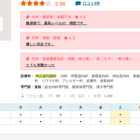
3.96
口コミ4件
内科・糖尿病・体調不良
5.0
糖尿病で 最高レベルの 病院です。
内科・便秘・便秘
4.5
優しい先生です。
内科・溶連菌感染症・発熱・頭が痛い・咳（セキ）・喉が痛い・体調不良
とても有難かった
診療科：
内分泌代謝科
、内科、呼吸器内科、循環器内科、消化器内科、胃腸
科、リウマチ科、アレルギー科、皮膚科、放射線科
専門医・資格：
総合内科専門医、糖尿病専門医、漢方専門医
アクセス数 7月：
89
| 6月：
117
| 年間：
1,080
月
火
水
木
金
土
●
●
●
●
●
●
●
●
●
●
●
●