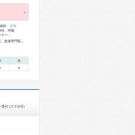
病科、リウ
外科、呼吸
リテー…
内科専門医、総合内科専門医、リウマチ専門医、感染症専門医、血液専門医、外科専門医、糖尿病専門医、内分泌代謝科専門医、甲状腺専門医、呼吸器専門医、呼吸器外科専門医、気管支鏡専門医、循環器専門医、心臓血管外科専門医、高血圧専門医、不整脈専門医、消化器病専門医、消化器外科専門医、肝臓専門医、大腸肛門病専門医、消化器内視鏡専門医、泌尿器科専門医、腎臓専門医、透析専門医、神経内科専門医、脳神経外科専門医、てんかん専門医、整形外科専門医、リハビリテーション科専門医、脊椎脊髄外科専門医、形成外科専門医、皮膚科専門医、眼科専門医、耳鼻咽喉科専門医、産婦人科専門医、乳腺専門医、女性ヘルスケア専門医、周産期(新生児)専門医、小児科専門医、小児外科専門医、小児神経専門医、小児血液・がん専門医、認知症専門医、精神科専門医、麻酔科専門医、細胞診専門医、超音波専門医、病理専門医、口腔外科専門医、核医学専門医、放射線科専門医、臨床遺伝専門医、救急科専門医、がん薬物療法専門医、がん治療認定医
日
祝
●
●
受付 (スマホ可)