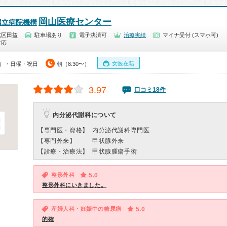
岡山医療センター
国立病院機構
北区田益
駐車場あり
電子決済可
治療実績
マイナ受付 (スマホ可)
対応
女医在籍
15）・日曜・祝日
朝（8:30〜）
3.97
口コミ18件
内分泌代謝科について
【専門医・資格】
内分泌代謝科専門医
【専門外来】
甲状腺外来
【診療・治療法】
甲状腺腫瘍手術
整形外科
5.0
整形外科にいきました。
産婦人科・妊娠中の糖尿病
5.0
的確