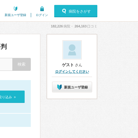
病院をさがす
新規ユーザ登録
ログイン
182,226
病院・
264,163
口コミ
評判
ゲスト
さん
ログインしてください
新規ユーザ登録
絞り込み »