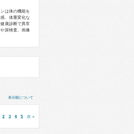
モンは体の機能を
怠感、体重変化な
、健康診断で異常
査や尿検査、画像
表示順について
2
3
4
5
次 »