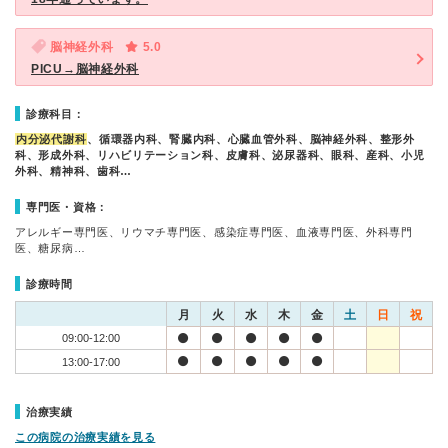
脳神経外科
5.0
PICU→脳神経外科
診療科目：
内分泌代謝科
、循環器内科、腎臓内科、心臓血管外科、脳神経外科、整形外
科、形成外科、リハビリテーション科、皮膚科、泌尿器科、眼科、産科、小児
外科、精神科、歯科…
専門医・資格：
アレルギー専門医、リウマチ専門医、感染症専門医、血液専門医、外科専門
医、糖尿病…
診療時間
月
火
水
木
金
土
日
祝
09:00-12:00
13:00-17:00
治療実績
この病院の治療実績を見る