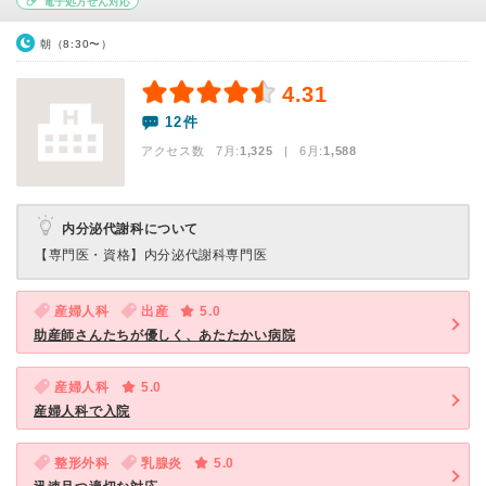
電子処方せん対応
朝（8:30〜）
4.31
12件
アクセス数 7月:
1,325
| 6月:
1,588
内分泌代謝科について
【専門医・資格】
内分泌代謝科専門医
産婦人科
出産
5.0
助産師さんたちが優しく、あたたかい病院
産婦人科
5.0
産婦人科で入院
整形外科
乳腺炎
5.0