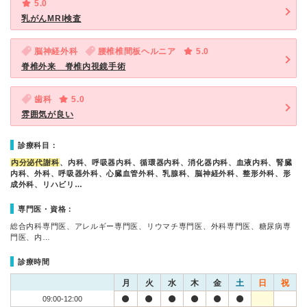
5.0
乳がんMRI検査
脳神経外科
腰椎椎間板ヘルニア
5.0
脊椎外来 脊椎内視鏡手術
歯科
5.0
雰囲気が良い
診療科目：
内分泌代謝科
、内科、呼吸器内科、循環器内科、消化器内科、血液内科、腎臓
内科、外科、呼吸器外科、心臓血管外科、乳腺科、脳神経外科、整形外科、形
成外科、リハビリ…
専門医・資格：
総合内科専門医、アレルギー専門医、リウマチ専門医、外科専門医、糖尿病専
門医、内…
診療時間
月
火
水
木
金
土
日
祝
09:00-12:00