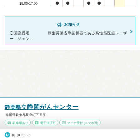
15:00-17:00
お知らせ
◯医療脱毛 厚生労働省承認機器である高性能医療レーザ
ー「ジェン...
静岡がんセンター
静岡県立
静岡県駿東郡長泉町下長窪
駐車場あり
電子決済可
マイナ受付
(スマホ可)
朝（8:30〜）