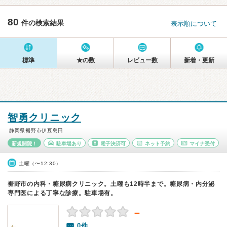
80
件の検索結果
表示順について
標準
★の数
レビュー数
新着・更新
智勇クリニック
静岡県裾野市伊豆島田
新規開院！
駐車場あり
電子決済可
ネット予約
マイナ受付
土曜（〜12:30）
裾野市の内科・糖尿病クリニック。土曜も12時半まで。糖尿病・内分泌
専門医による丁寧な診療。駐車場有。
－
0件