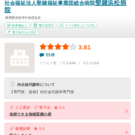
聖隷浜松病
社会福祉法人聖隷福祉事業団総合病院
院
静岡県浜松市中央区住吉
駐車場あり
電子決済可
マイナ受付
(スマホ可)
電子処方せん対応
3.81
55件
アクセス数 7月:
2,644
| 6月:
3,216
内分泌代謝科について
【専門医・資格】
内分泌代謝科専門医
人工透析
腎不全
5.0
信頼できる地域医療の砦
健康診断
5.0