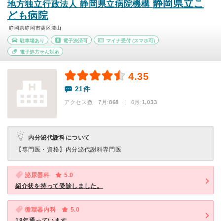
静岡県立こ
地方独立行政法人 静岡県立病院機構
ども病院
静岡県静岡市葵区漆山
駐車場あり
電子決済可
マイナ受付
(スマホ可)
電子処方せん対応
4.35
21件
アクセス数 7月:
868
| 6月:
1,033
内分泌代謝科について
【専門医・資格】
内分泌代謝科専門医
泌尿器科
5.0
紹介状を持って受診しました。
循環器内科
5.0
18年通っています。