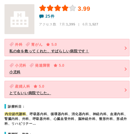
3.99
25件
アクセス数 7月:
1,395
| 6月:
1,527
外科
胃がん
5.0
私の命を救ってくれた、すばらしい病院です！
小児科
発達障害
5.0
小児科
産婦人科
5.0
とてもいい病院でした。
診療科目：
内分泌代謝科
、呼吸器内科、循環器内科、消化器内科、神経内科、血液内科、
腎臓内科、外科、呼吸器外科、心臓血管外科、脳神経外科、整形外科、形成外
科、リハビリテー…