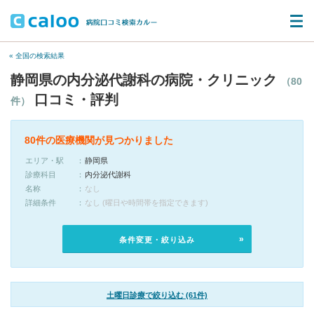
« 全国の検索結果
静岡県の内分泌代謝科の病院・クリニック
（80
口コミ・評判
件）
80件の医療機関が見つかりました
エリア・駅
静岡県
診療科目
内分泌代謝科
名称
なし
詳細条件
なし (曜日や時間帯を指定できます)
条件変更・絞り込み
土曜日診療で絞り込む (61件)