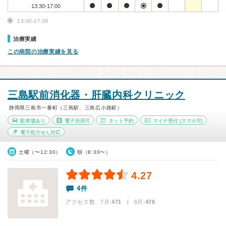
13:30-17:00
13:00-17:00
治療実績
この病院の治療実績を見る
三島駅前消化器・肝臓内科クリニック
静岡県三島市一番町（三島駅、三島広小路駅）
駐車場あり
電子決済可
ネット予約
マイナ受付
(スマホ可)
電子処方せん対応
土曜（〜12:30）
朝（8:30〜）
4.27
4件
アクセス数 7月:
471
| 6月:
476