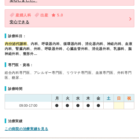
安心しました。
産婦人科
出産
5.0
安心できる
診療科目：
内分泌代謝科
、内科、呼吸器内科、循環器内科、消化器内科、神経内科、血液
内科、腎臓内科、外科、呼吸器外科、心臓血管外科、消化器外科、乳腺科、脳
神経外科、整形外…
専門医・資格：
総合内科専門医、アレルギー専門医、リウマチ専門医、血液専門医、外科専門
医、糖尿…
診療時間
月
火
水
木
金
土
日
祝
09:00-17:00
治療実績
この病院の治療実績を見る