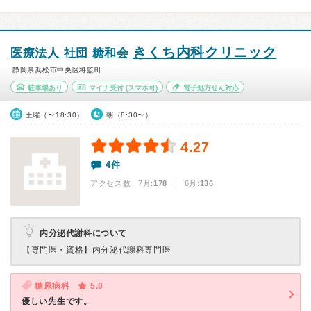
きくち内科クリニック
医療法人 社団 糖和会
静岡県浜松市中央区将監町
駐車場あり
マイナ受付
(スマホ可)
電子処方せん対応
土曜（〜18:30）
朝（8:30〜）
4.27
4件
アクセス数 7月:
178
| 6月:
136
内分泌代謝科について
【専門医・資格】
内分泌代謝科専門医
糖尿病科
5.0
優しい先生です。