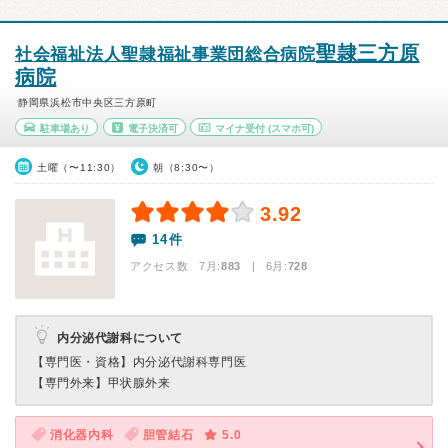
聖隷三方原
社会福祉法人聖隷福祉事業団総合病院
病院
静岡県浜松市中央区三方原町
駐車場あり
電子決済可
マイナ受付
(スマホ可)
土曜（〜11:30）
朝（8:30〜）
3.92
14件
アクセス数 7月:
883
| 6月:
728
内分泌代謝科について
【専門医・資格】
内分泌代謝科専門医
【専門外来】
甲状腺外来
消化器内科
胆管結石
5.0