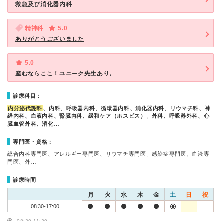
救急及び消化器内科
精神科
5.0
ありがとうございました
5.0
産むならここ！ユニーク先生あり。
診療科目：
内分泌代謝科
、内科、呼吸器内科、循環器内科、消化器内科、リウマチ科、神
経内科、血液内科、腎臓内科、緩和ケア（ホスピス）、外科、呼吸器外科、心
臓血管外科、消化…
専門医・資格：
総合内科専門医、アレルギー専門医、リウマチ専門医、感染症専門医、血液専
門医、外…
診療時間
月
火
水
木
金
土
日
祝
08:30-17:00
08:30-11:30