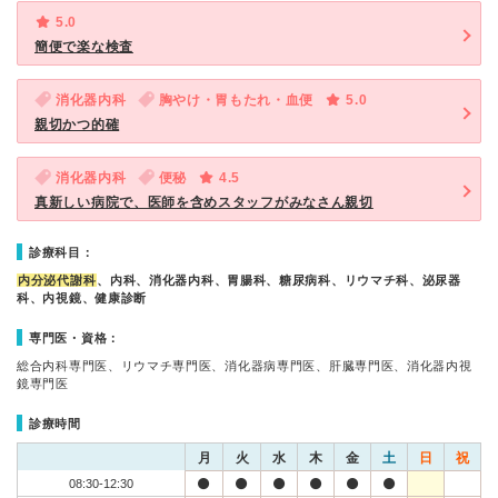
5.0
簡便で楽な検査
消化器内科
胸やけ・胃もたれ・血便
5.0
親切かつ的確
消化器内科
便秘
4.5
真新しい病院で、医師を含めスタッフがみなさん親切
診療科目：
内分泌代謝科
、内科、消化器内科、胃腸科、糖尿病科、リウマチ科、泌尿器
科、内視鏡、健康診断
専門医・資格：
総合内科専門医、リウマチ専門医、消化器病専門医、肝臓専門医、消化器内視
鏡専門医
診療時間
月
火
水
木
金
土
日
祝
08:30-12:30