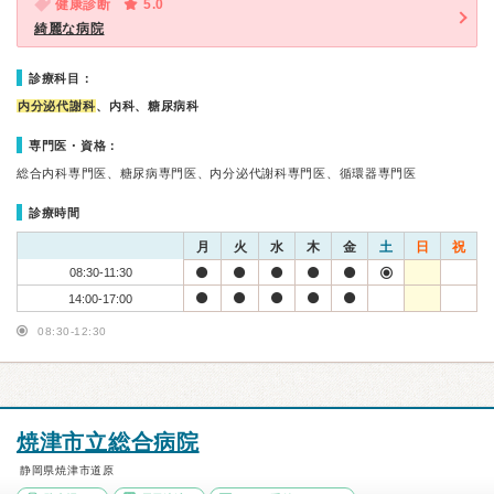
健康診断
5.0
綺麗な病院
診療科目：
内分泌代謝科
、内科、糖尿病科
専門医・資格：
総合内科専門医、糖尿病専門医、内分泌代謝科専門医、循環器専門医
診療時間
月
火
水
木
金
土
日
祝
08:30-11:30
14:00-17:00
08:30-12:30
焼津市立総合病院
静岡県焼津市道原