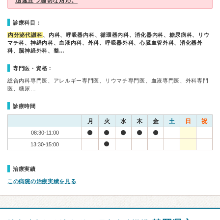
迅速且つ適切な対応。
診療科目：
内分泌代謝科
、内科、呼吸器内科、循環器内科、消化器内科、糖尿病科、リウ
マチ科、神経内科、血液内科、外科、呼吸器外科、心臓血管外科、消化器外
科、脳神経外科、整…
専門医・資格：
総合内科専門医、アレルギー専門医、リウマチ専門医、血液専門医、外科専門
医、糖尿…
診療時間
月
火
水
木
金
土
日
祝
08:30-11:00
13:30-15:00
治療実績
この病院の治療実績を見る