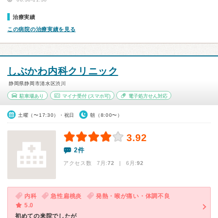
治療実績
この病院の治療実績を見る
しぶかわ内科クリニック
静岡県静岡市清水区渋川
駐車場あり
マイナ受付
(スマホ可)
電子処方せん対応
土曜（〜17:30）・祝日
朝（8:00〜）
3.92
2件
アクセス数 7月:
72
| 6月:
92
内科
急性扁桃炎
発熱・喉が痛い・体調不良
5.0
初めての来院でしたが