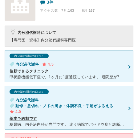
3件
アクセス数 7月:
103
| 6月:
167
内分泌代謝科について
【専門医・資格】
内分泌代謝科専門医
内分泌代謝科の口コミ
内分泌代謝科
4.5
信頼できるクリニック
甲状腺機能低下症で、1ヶ月に1度通院しています。 通院歴が7年くらいになりますが、あそう先生、看護士さん、スタッフの方みんなとても親切です。予約制ですが土曜日は混んでいることが多いです。待ち時間があ
内分泌代謝科の口コミ
内分泌代謝科
動悸・息切れ・ノドの渇き・体調不良・手足がふるえる
4.0
基本予約制です
糖尿病、内分泌内科が専門です。 違う病院でバセドウ病と診断され、内分泌の専門のこちらに紹介していただきました。 先生は人当たりがよく、安心できる感じです。 水曜日のみ違う病院から他の先生がきてい