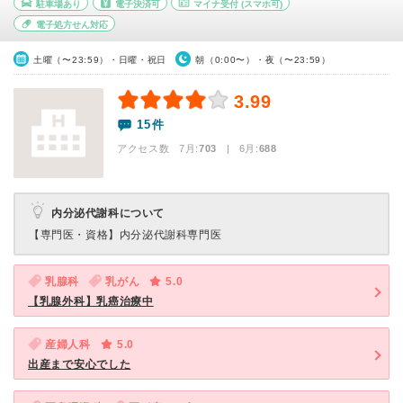
駐車場あり
電子決済可
マイナ受付
(スマホ可)
電子処方せん対応
土曜（〜23:59）・日曜・祝日
朝（0:00〜）・夜（〜23:59）
3.99
15件
アクセス数 7月:
703
| 6月:
688
内分泌代謝科について
【専門医・資格】
内分泌代謝科専門医
乳腺科
乳がん
5.0
【乳腺外科】乳癌治療中
産婦人科
5.0
出産まで安心でした