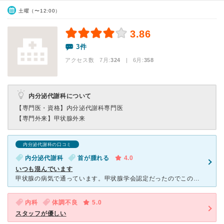
土曜（〜12:00）
3.86
3件
アクセス数 7月:
324
| 6月:
358
内分泌代謝科について
【専門医・資格】
内分泌代謝科専門医
【専門外来】
甲状腺外来
内分泌代謝科の口コミ
内分泌代謝科
首が腫れる
4.0
いつも混んでいます
甲状腺の病気で通っています。甲状腺学会認定だったのでこの病院に決めたのですが、いろんな科があることもあってか、いつも混んでいます。 ☆が１つマイナスなのは、最初は血液検査にエコーもしたのですが、あと
内科
体調不良
5.0
スタッフが優しい