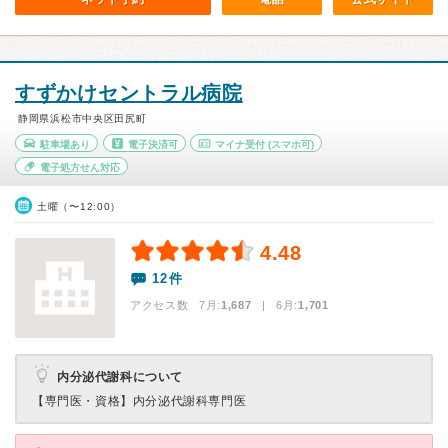
すずかけセントラル病院
静岡県浜松市中央区田尻町
駐車場あり
電子決済可
マイナ受付
(スマホ可)
電子処方せん対応
土曜（〜12:00）
4.48
12件
アクセス数 7月:
1,687
| 6月:
1,701
内分泌代謝科について
【専門医・資格】
内分泌代謝科専門医