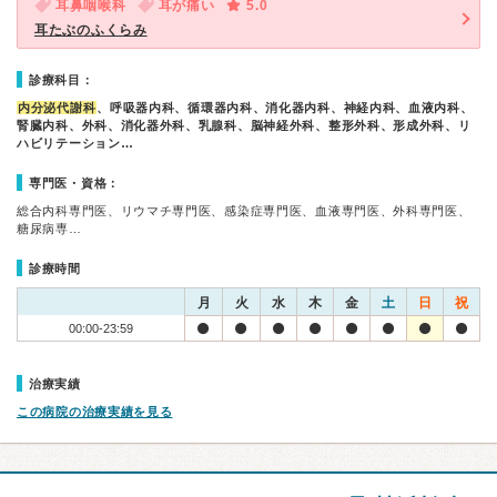
耳鼻咽喉科
耳が痛い
5.0
耳たぶのふくらみ
診療科目：
内分泌代謝科
、呼吸器内科、循環器内科、消化器内科、神経内科、血液内科、
腎臓内科、外科、消化器外科、乳腺科、脳神経外科、整形外科、形成外科、リ
ハビリテーション…
専門医・資格：
総合内科専門医、リウマチ専門医、感染症専門医、血液専門医、外科専門医、
糖尿病専…
診療時間
月
火
水
木
金
土
日
祝
00:00-23:59
治療実績
この病院の治療実績を見る