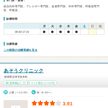
専門医・資格：
総合内科専門医、アレルギー専門医、血液専門医、外科専門医、呼吸器専門
医、呼吸器…
診療時間
月
火
水
木
金
土
日
祝
08:30-17:15
治療実績
この病院の治療実績を見る
あそうクリニック
静岡県沼津市筒井町
駐車場あり
マイナ受付
(スマホ可)
土曜（〜12:30）
朝（8:30〜）
3.91