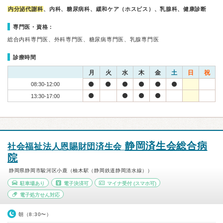
内分泌代謝科
、内科、糖尿病科、緩和ケア（ホスピス）、乳腺科、健康診断
専門医・資格：
総合内科専門医、外科専門医、糖尿病専門医、乳腺専門医
診療時間
月
火
水
木
金
土
日
祝
08:30-12:00
13:30-17:00
静岡済生会総合病
社会福祉法人恩賜財団済生会
院
静岡県静岡市駿河区小鹿（柚木駅（静岡鉄道静岡清水線））
駐車場あり
電子決済可
マイナ受付
(スマホ可)
電子処方せん対応
朝（8:30〜）