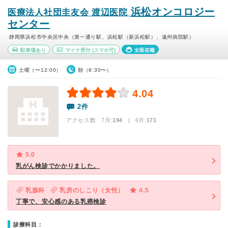
浜松オンコロジー
医療法人社団圭友会 渡辺医院
センター
静岡県浜松市中央区中央（第一通り駅、浜松駅（新浜松駅）、遠州病院駅）
駐車場あり
マイナ受付
(スマホ可)
女医在籍
土曜（〜12:00）
朝（8:30〜）
4.04
2件
アクセス数 7月:
194
| 6月:
171
5.0
乳がん検診でかかりました。
乳腺科
乳房のしこり（女性）
4.5
丁寧で、安心感のある乳癌検診
診療科目：