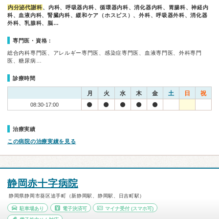
内分泌代謝科
、内科、呼吸器内科、循環器内科、消化器内科、胃腸科、神経内
科、血液内科、腎臓内科、緩和ケア（ホスピス）、外科、呼吸器外科、消化器
外科、乳腺科、脳…
専門医・資格：
総合内科専門医、アレルギー専門医、感染症専門医、血液専門医、外科専門
医、糖尿病…
診療時間
月
火
水
木
金
土
日
祝
08:30-17:00
治療実績
この病院の治療実績を見る
静岡赤十字病院
静岡県静岡市葵区追手町（新静岡駅、静岡駅、日吉町駅）
駐車場あり
電子決済可
マイナ受付
(スマホ可)