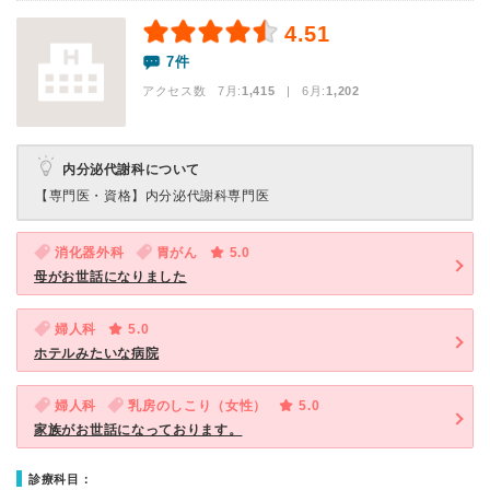
4.51
7件
アクセス数 7月:
1,415
| 6月:
1,202
内分泌代謝科について
【専門医・資格】
内分泌代謝科専門医
消化器外科
胃がん
5.0
母がお世話になりました
婦人科
5.0
ホテルみたいな病院
婦人科
乳房のしこり（女性）
5.0
家族がお世話になっております。
診療科目：