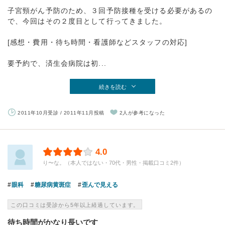
子宮頸がん予防のため、３回予防接種を受ける必要があるの
で、今回はその２度目として行ってきました。
[感想・費用・待ち時間・看護師などスタッフの対応]
要予約で、済生会病院は初...
続きを読む
2011年10月受診 / 2011年11月投稿
2人が参考になった
4.0
り〜な。（本人ではない・70代・男性・掲載口コミ2件）
眼科
糖尿病黄斑症
歪んで見える
この口コミは受診から5年以上経過しています。
待ち時間がかなり長いです