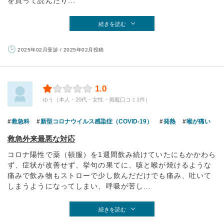
を買って読んだり...
続きを読む
2025年02月受診 / 2025年02月投稿
1.0
ゆう（本人・20代・女性・掲載口コミ1件）
救急科
新型コロナウイルス感染症（COVID-19）
発熱
喉が痛い
救急外来最悪な対応
コロナ陽性で薬（頓服）を1週間飲み続けていたにもかかわら
ず、症状が改善せず、挙句の果てに、咳と喉が焼けるような
痛みで飲み物もストローで少し飲んだだけでも痛み、吐いて
しまうようになってしまい、呼吸が苦し...
続きを読む