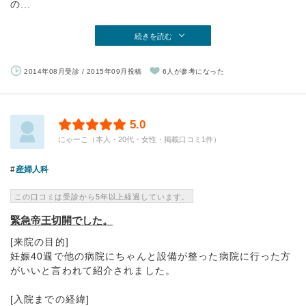
の...
続きを読む
2014年08月受診 / 2015年09月投稿
6人が参考になった
5.0
にゃーこ（本人・20代・女性・掲載口コミ1件）
産婦人科
この口コミは受診から5年以上経過しています。
緊急帝王切開でした。
[来院の目的]
妊娠40週で他の病院にちゃんと設備が整った病院に行った方
がいいと言われて紹介されました。
[入院までの経緯]