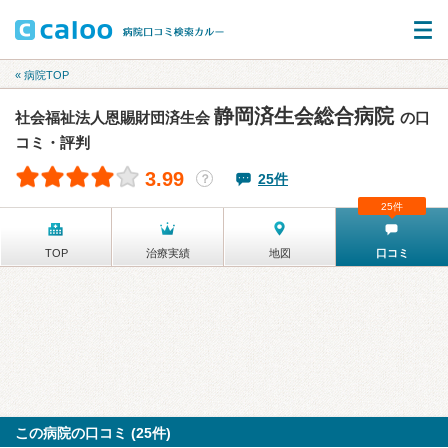
« 病院TOP
静岡済生会総合病院
社会福祉法人恩賜財団済生会
の口
コミ・評判
3.99
25件
？
25件
TOP
治療実績
地図
口コミ
この病院の口コミ (25件)