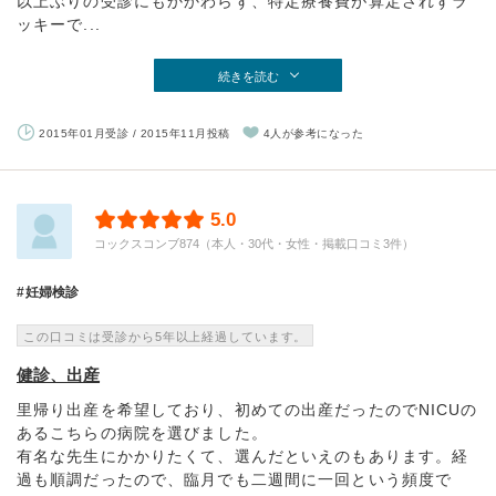
以上ぶりの受診にもかかわらず、特定療養費が算定されずラ
ッキーで...
続きを読む
2015年01月受診 / 2015年11月投稿
4人が参考になった
5.0
コックスコンブ874（本人・30代・女性・掲載口コミ3件）
妊婦検診
この口コミは受診から5年以上経過しています。
健診、出産
里帰り出産を希望しており、初めての出産だったのでNICUの
あるこちらの病院を選びました。
有名な先生にかかりたくて、選んだといえのもあります。経
過も順調だったので、臨月でも二週間に一回という頻度で