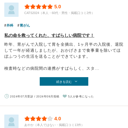
5.0
CATS2024（本人・60代・男性・掲載口コミ2件）
外科
胃がん
私の命を救ってくれた、すばらしい病院です！
昨年、胃がんで入院して胃を全摘出、1ヶ月半の入院後、退院
して一年が経過しましたが、おかげさまで食事量を除いてほ
ぼふつうの生活を送ることができています。
検査時などの病院間の連携がすばらしく、スタ...
続きを読む
2024年07月受診 / 2024年09月投稿
5人が参考になった
4.0
あやか（本人ではない・掲載口コミ13件）