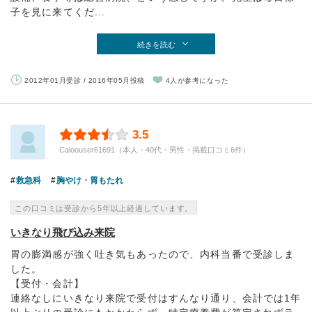
子を見に来てくだ...
続きを読む
2012年01月受診 / 2016年05月投稿
4人が参考になった
3.5
Caloouser61691（本人・40代・男性・掲載口コミ6件）
救急科
胸やけ・胃もたれ
この口コミは受診から5年以上経過しています。
いきなり飛び込み来院
胃の膨満感が強く吐き気もあったので、内科当番で受診しま
した。
【受付・会計】
連絡なしにいきなり来院で受付はすんなり通り、会計では1年