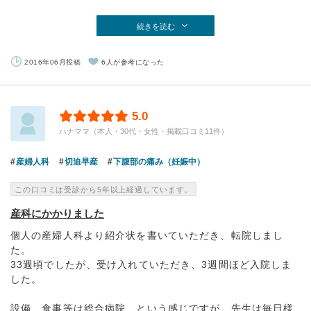
続きを読む
2016年06月投稿
6人が参考になった
5.0
ハナママ（本人・30代・女性・掲載口コミ11件）
産婦人科
切迫早産
下腹部の痛み（妊娠中）
この口コミは受診から5年以上経過しています。
産科にかかりました
個人の産婦人科より紹介状を書いていただき、転院しまし
た。
33週頃でしたが、受け入れていただき、3週間ほど入院しま
した。
設備、食事等は総合病院、という感じですが、先生は毎日様