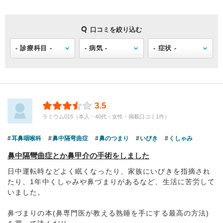
口コミを絞り込む
3.5
ラミウム015（本人・40代・女性・掲載口コミ1件）
耳鼻咽喉科
鼻中隔弯曲症
鼻のつまり
いびき
くしゃみ
鼻中隔彎曲症とか鼻甲介の手術をしました
日中運転時などよく眠くなったり、家族にいびきを指摘され
たり、1年中くしゃみや鼻づまりがあるなど、生活に苦労して
いました。
鼻づまりの本(鼻専門医が教える熟睡を手にする最高の方法)