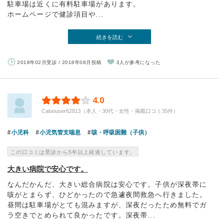
駐車場は近くに有料駐車場があります。
ホームページで健診項目や...
続きを読む
2018年02月受診 / 2018年08月投稿
3人が参考になった
4.0
Caloouser62813（本人・30代・女性・掲載口コミ35件）
小児科
小児気管支喘息
咳・呼吸困難（子供）
この口コミは受診から5年以上経過しています。
大きい病院で安心です。
なんだかんだ、大きい総合病院は安心です。子供が深夜帯に
咳がとまらず、ひどかったので急遽夜間救急へ行きました。
昼間は駐車場がとても混みますが、深夜だったため無料でガ
ラ空きでとめられて良かったです。深夜帯...