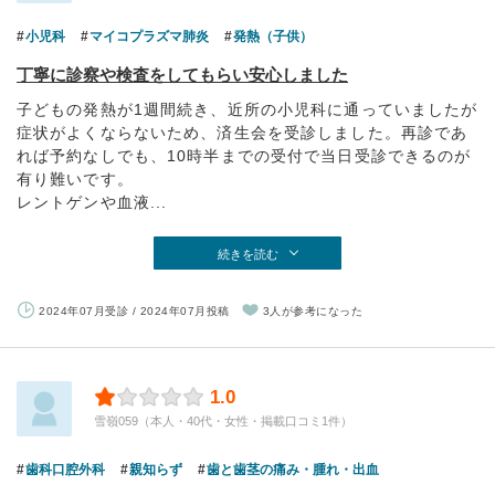
小児科
マイコプラズマ肺炎
発熱（子供）
丁寧に診察や検査をしてもらい安心しました
子どもの発熱が1週間続き、近所の小児科に通っていましたが
症状がよくならないため、済生会を受診しました。再診であ
れば予約なしでも、10時半までの受付で当日受診できるのが
有り難いです。
レントゲンや血液...
続きを読む
2024年07月受診 / 2024年07月投稿
3人が参考になった
1.0
雪嶺059（本人・40代・女性・掲載口コミ1件）
歯科口腔外科
親知らず
歯と歯茎の痛み・腫れ・出血