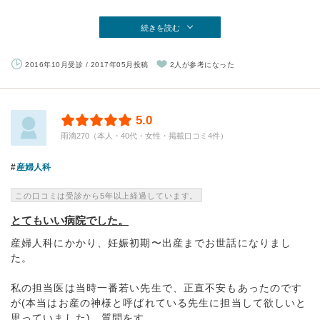
続きを読む
2016年10月受診 / 2017年05月投稿
2人が参考になった
5.0
雨滴270（本人・40代・女性・掲載口コミ4件）
産婦人科
この口コミは受診から5年以上経過しています。
とてもいい病院でした。
産婦人科にかかり、妊娠初期〜出産までお世話になりまし
た。
私の担当医は当時一番若い先生で、正直不安もあったのです
が(本当はお産の神様と呼ばれている先生に担当して欲しいと
思っていました)、質問をす...