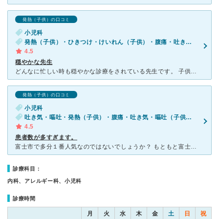
発熱（子供）の口コミ
小児科
発熱（子供）・ひきつけ・けいれん（子供）・腹痛・吐き気・嘔吐（子供）
4.5
穏やかな先生
どんなに忙しい時も穏やかな診療をされている先生です。 子供は怪我したり熱出るのが夕方が多く困ってしまうのですが、19時までやっているのでギリギリでも電話すると状況によっては見てくれます。 看護師さ
発熱（子供）の口コミ
小児科
吐き気・嘔吐・発熱（子供）・腹痛・吐き気・嘔吐（子供）・咳・呼吸困難（子供）
4.5
患者数が多すぎます。
富士市で多分１番人気なのではないでしょうか？ もともと富士市にはアレルギー科を受け持つ小児科が少ないですね。 ここと他には小川小児科あたりでしょうか。 先代よりも息子である今の先生の方が人気が高
診療科目：
内科、アレルギー科、小児科
診療時間
月
火
水
木
金
土
日
祝