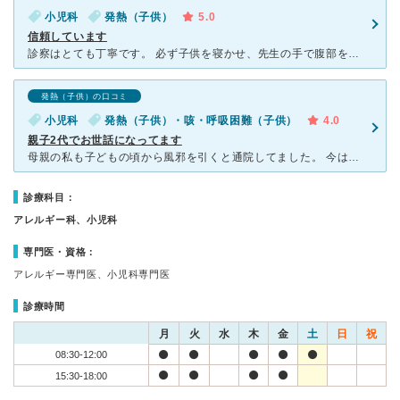
小児科
発熱（子供）
5.0
信頼しています
診察はとても丁寧です。 必ず子供を寝かせ、先生の手で腹部を触り、異常がないかどうか 確認してくれます。 ただの風邪でもです。 これって親からすればものすごく心強いことです。 私の知り合い
発熱（子供）の口コミ
小児科
発熱（子供）・咳・呼吸困難（子供）
4.0
親子2代でお世話になってます
母親の私も子どもの頃から風邪を引くと通院してました。 今は2歳と3歳の子どもがお世話になっています。 細かい病名などの説明はありませんが、今後の経過予測など的確で信頼しています。 気管支炎を
診療科目：
アレルギー科、小児科
専門医・資格：
アレルギー専門医、小児科専門医
診療時間
月
火
水
木
金
土
日
祝
08:30-12:00
15:30-18:00