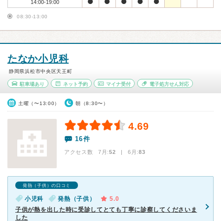
14:00-19:00
08:30-13:00
たなか小児科
静岡県浜松市中央区天王町
駐車場あり
ネット予約
マイナ受付
電子処方せん対応
土曜（〜13:00）
朝（8:30〜）
4.69
16件
アクセス数 7月:
52
| 6月:
83
発熱（子供）の口コミ
小児科
発熱（子供）
5.0
子供が熱を出した時に受診してとても丁寧に診察してくださいま
した