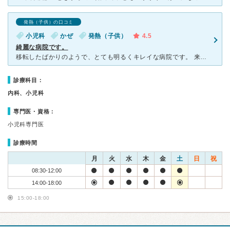
発熱（子供）の口コミ
小児科
かぜ
発熱（子供）
4.5
綺麗な病院です。
移転したばかりのようで、とても明るくキレイな病院です。 来院した日は平日の夕方で雨が降っていた為か、待ち時間はほとんどありませんでした。 初診だったので予約はとらず直接病院に行きました。 次にお
診療科目：
内科、小児科
専門医・資格：
小児科専門医
診療時間
月
火
水
木
金
土
日
祝
08:30-12:00
14:00-18:00
15:00-18:00