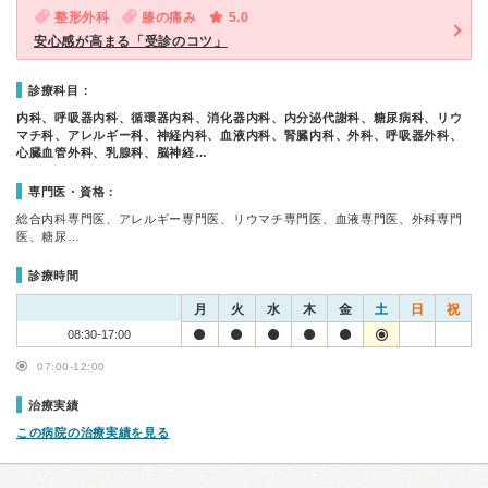
整形外科
膝の痛み
5.0
安心感が高まる「受診のコツ」
診療科目：
内科、呼吸器内科、循環器内科、消化器内科、内分泌代謝科、糖尿病科、リウ
マチ科、アレルギー科、神経内科、血液内科、腎臓内科、外科、呼吸器外科、
心臓血管外科、乳腺科、脳神経…
専門医・資格：
総合内科専門医、アレルギー専門医、リウマチ専門医、血液専門医、外科専門
医、糖尿…
診療時間
月
火
水
木
金
土
日
祝
08:30-17:00
07:00-12:00
治療実績
この病院の治療実績を見る