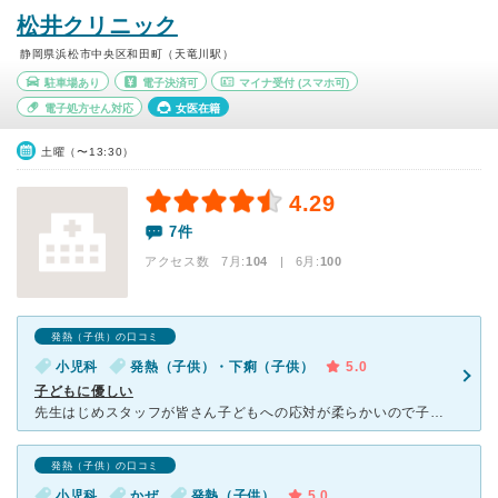
松井クリニック
静岡県浜松市中央区和田町（天竜川駅）
駐車場あり
電子決済可
マイナ受付
(スマホ可)
電子処方せん対応
女医在籍
土曜（〜13:30）
4.29
7件
アクセス数 7月:
104
| 6月:
100
発熱（子供）の口コミ
小児科
発熱（子供）・下痢（子供）
5.0
子どもに優しい
先生はじめスタッフが皆さん子どもへの応対が柔らかいので子どももあまり嫌がりません。 順番予約出来るので院内での待ち時間を最小限に出来てしんどい時にありがたいです。 隣の整形外科と駐車場が共有だから
発熱（子供）の口コミ
小児科
かぜ
発熱（子供）
5.0