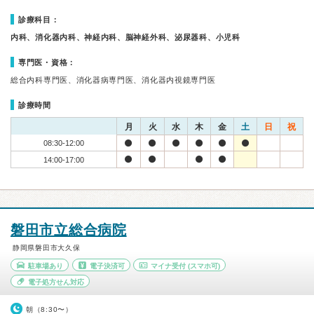
診療科目：
内科、消化器内科、神経内科、脳神経外科、泌尿器科、小児科
専門医・資格：
総合内科専門医、消化器病専門医、消化器内視鏡専門医
診療時間
月
火
水
木
金
土
日
祝
08:30-12:00
14:00-17:00
磐田市立総合病院
静岡県磐田市大久保
駐車場あり
電子決済可
マイナ受付
(スマホ可)
電子処方せん対応
朝（8:30〜）