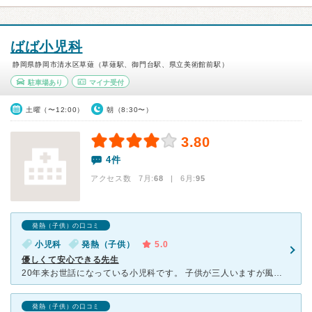
ばば小児科
静岡県静岡市清水区草薙（草薙駅、御門台駅、県立美術館前駅）
駐車場あり
マイナ受付
土曜（〜12:00）
朝（8:30〜）
3.80
4件
アクセス数 7月:
68
| 6月:
95
発熱（子供）の口コミ
小児科
発熱（子供）
5.0
優しくて安心できる先生
20年来お世話になっている小児科です。 子供が三人いますが風邪をひいたり、熱を出したりしたときには 必ずこちらにお世話になっています。 先生は優しくいつも穏やかに対応してくださり 小学校区が広
発熱（子供）の口コミ