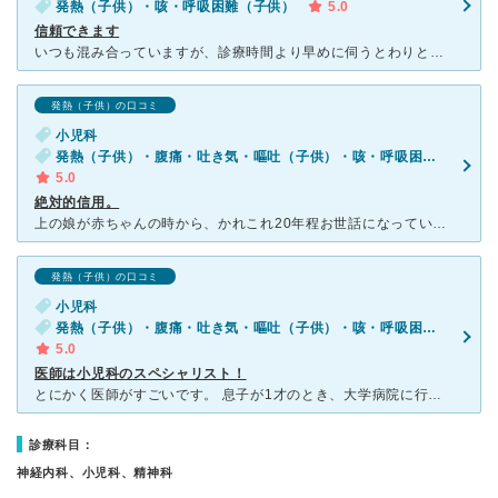
発熱（子供）・咳・呼吸困難（子供）
5.0
信頼できます
いつも混み合っていますが、診療時間より早めに伺うとわりと早めに順番が回って来ます。お忙しいので診察時間は短めですがウイルス検査、アレルギー検査など疑われるものは速やかに検査してくださり、いつも安心して
発熱（子供）の口コミ
小児科
発熱（子供）・腹痛・吐き気・嘔吐（子供）・咳・呼吸困難（子供）
5.0
絶対的信用。
上の娘が赤ちゃんの時から、かれこれ20年程お世話になっています。先生の診断は的確で、すぐに検査をしてくれるので安心です。症状を見て点滴が必要な時はすぐにしてくれます。長くから居る看護婦さん受付の方もと
発熱（子供）の口コミ
小児科
発熱（子供）・腹痛・吐き気・嘔吐（子供）・咳・呼吸困難（子供）
5.0
医師は小児科のスペシャリスト！
とにかく医師がすごいです。 息子が1才のとき、大学病院に行っても他のクリニックに行っても治らず、疲れ果てて藁をもつかむ気持ちでここに行きました。息子の心音を聴診して、「これはRSに特徴的な心音だねぇ
診療科目：
神経内科、小児科、精神科