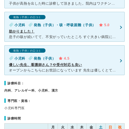
子供が高熱を出した時に診察して頂きました。院内はワクチン摂取の子供と一般外来の子供で入り口が違うため風邪の子供が多い中でワクチン摂取の子供が待たずにすむような工夫がしたあり、とても良いシステムだなと思
発熱（子供）の口コミ
小児科
発熱（子供）・咳・呼吸困難（子供）
5.0
助かりました！
息子の咳が続いてて、不安がっていたところ すぐ大きい病院に紹介してくれました。 普通の風邪から肺炎になっていたみたいで、 恥ずかしながら親のわたしも気づかなかったんですが、 早めの対処が出来た
発熱（子供）の口コミ
小児科
発熱（子供）
4.5
優しい先生、看護師さん？や受付対応も良い
オープンからこちらにお世話になっています 先生は優しくとても感じが良い方です 診察してくれる時間は短いですか、話も聞いてくれアドバイスしてくれます 受付の方も看護師さん？もとても感じが良く転院し
診療科目：
内科、アレルギー科、小児科、漢方
専門医・資格：
小児科専門医
診療時間
月
火
水
木
金
土
日
祝