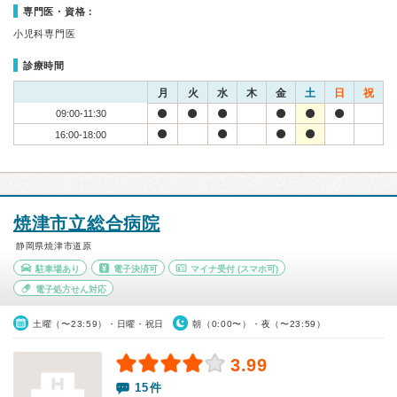
専門医・資格：
小児科専門医
診療時間
月
火
水
木
金
土
日
祝
09:00-11:30
16:00-18:00
焼津市立総合病院
静岡県焼津市道原
駐車場あり
電子決済可
マイナ受付
(スマホ可)
電子処方せん対応
土曜（〜23:59）・日曜・祝日
朝（0:00〜）・夜（〜23:59）
3.99
15件