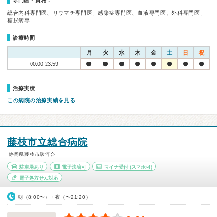
専門医・資格：
総合内科専門医、リウマチ専門医、感染症専門医、血液専門医、外科専門医、
糖尿病専…
診療時間
月
火
水
木
金
土
日
祝
00:00-23:59
治療実績
この病院の治療実績を見る
藤枝市立総合病院
静岡県藤枝市駿河台
駐車場あり
電子決済可
マイナ受付
(スマホ可)
電子処方せん対応
朝（8:00〜）・夜（〜21:20）