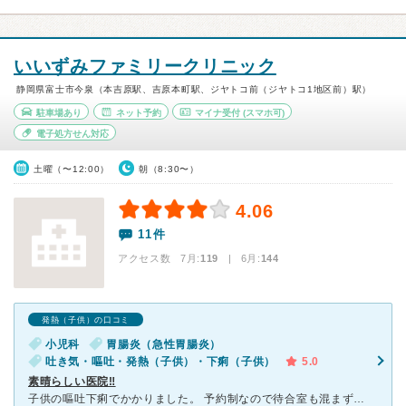
いいずみファミリークリニック
静岡県富士市今泉（本吉原駅、吉原本町駅、ジヤトコ前（ジヤトコ1地区前）駅）
駐車場あり
ネット予約
マイナ受付
(スマホ可)
電子処方せん対応
土曜（〜12:00）
朝（8:30〜）
4.06
11件
アクセス数 7月:
119
| 6月:
144
発熱（子供）の口コミ
小児科
胃腸炎（急性胃腸炎）
吐き気・嘔吐・発熱（子供）・下痢（子供）
5.0
素晴らしい医院‼︎
子供の嘔吐下痢でかかりました。 予約制なので待合室も混まず、初診から予約がとれるので便利です。 感染症の疑いがある人は個室へ移動し順番を待ちます。 診察室で先生を待っていると驚くのが、白衣を着て