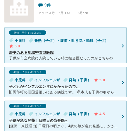
9件
アクセス数 7月:
143
| 6月:
70
発熱（子供）の口コミ
小児科
発熱（子供）・腹痛・吐き気・嘔吐（子供）
5.0
歴史のある地域密着型医院
子供が市立病院に入院している時に担当医だったのがこちらの若先生で、とてもお世話になりました。 退院してからはお会いすることもなかったのですが、偶然休日当番医でこちらの病院にかかったときに子供が診察を
発熱（子供）の口コミ
小児科
インフルエンザ
発熱（子供）
5.0
子どもがインフルエンザにかかったので。
旧岡部町の旧国道沿いにある病院です。 私本人も子供の頃から通っており、この辺りでは老舗的な病院です。 今回は５歳の娘が急に発熱した為、電話で状況を説明してから伺いました。 幼稚園で、インフル
発熱（子供）の口コミ
小児科
インフルエンザ
発熱（子供）
4.5
子供が急な発熱！日曜日の当番医へ
[症状・来院理由] 日曜日の明け方、4歳の娘が急に発熱し、かかりつけの小児科が休診日だったため、当番医であった三輪医院へ。 [医師の診断・治療法] 急な発熱だったので、鼻水を採取し15分ほど待っ