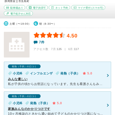
静岡県富士市瓜島町
駐車場あり
電子決済可
ネット予約
マイナ受付
(スマホ可)
電子処方せん対応
土曜（〜18:00）
朝（8:30〜）
4.50
7件
アクセス数 7月:
125
| 6月:
117
発熱（子供）の口コミ
小児科
インフルエンザ
発熱（子供）
5.0
みんな優しい
私が子供の頃からお世話になっています。先生も看護さんもみんな優しいです。一日に何人もの患者を診ているのに先生はとても親切丁寧に診てくれます。気になる事を聞いても的確に答えてくれてありがたいです。病児保
発熱（子供）の口コミ
小児科
発熱（子供）
5.0
家族みんなのかかりつけです
10ヶ月検診のときから通い始めて子どものかかりつけ医になってもらっています。とても気に入っています。 ・スタッフが良い 先生も看護師さんもあたたかく話しやすい雰囲気で、受付の方も派手ではなくき