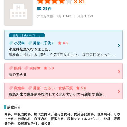
3.81
29件
アクセス数 7月:
1,149
| 6月:
1,253
発熱（子供）の口コミ
小児科
発熱（子供）
4.5
小児科緊急で行きました。
藤枝市に越してきて5年、6.7回行きました。 毎回毎回ほんっと嫌になるくらい待たされて具合が悪くて行って更に悪化するというパターンです。 病院は綺麗でとても大きいです。掃除も行き届き、受付は明るく
眼科
白内障
5.0
安心できる
救急科
発熱・だるい・食欲不振
5.0
救急外来で造影剤を投与してくれた方がとても親切で感謝。
診療科目：
内科、呼吸器内科、循環器内科、消化器内科、内分泌代謝科、糖尿病科、リウ
マチ科、神経内科、血液内科、腎臓内科、緩和ケア（ホスピス）、外科、呼吸
器外科、心臓血管外科、消化器…