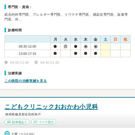
専門医・資格：
総合内科専門医、アレルギー専門医、リウマチ専門医、感染症専門医、血液専
門医、外…
診療時間
月
火
水
木
金
土
日
祝
08:30-12:00
13:00-17:15
08:00-12:00
08:30-21:20
治療実績
この病院の治療実績を見る
こどもクリニックおおかわ小児科
静岡県榛原郡吉田町神戸
駐車場あり
マイナ受付
土曜（〜12:00）