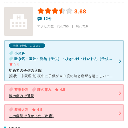
3.68
12件
アクセス数 7月:
750
| 6月:
716
発熱（子供）の口コミ
小児科
吐き気・嘔吐・発熱（子供）・ひきつけ・けいれん（子供）・発疹（子供）
5.0
初めての子供の入院
[症状・来院理由] 夜中に子供が４０度の熱と痙攣を起こしパニックになってしまった。救急車を呼んで最寄の総合救急病院に連れていってもらいました。 [医師の診断・治療法] 救急車が着いた頃には痙攣も
整形外科
膝の痛み
4.5
膝の痛みで通院
産婦人科
4.5
この病院で良かった（出産)