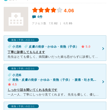
4.06
4件
アクセス数 7月:
82
| 6月:
85
発熱（子供）の口コミ
小児科
皮膚の発疹・かゆみ・発熱（子供）
5.0
丁寧に診察してもらえます
先生はとても優しく、病院嫌いだった娘も恐がらずに診察してもらえています。 2歳の娘の中耳炎を初期の段階で見つけてもらえたおかげですぐに完治しました。 私も医療関係職ですが、こちらの先生の診
発熱（子供）の口コミ
小児科
発熱・皮膚の発疹・かゆみ・発熱（子供）・腹痛・吐き気・嘔吐（子供）
4.5
しっかり話を聞いてくれる先生です
一人一人、丁寧にしっかり見てくれます。 先生も優しく、優しいだけでなく、しっかりと話を聞い聞いてくれてしっかりと受け答えしてくれます。 とても頼れる先生です。 受付の方も親切で丁寧で感じがい
発熱（子供）の口コミ