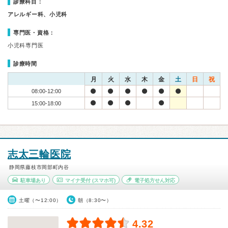
診療科目：
アレルギー科、小児科
専門医・資格：
小児科専門医
診療時間
月
火
水
木
金
土
日
祝
08:00-12:00
15:00-18:00
志太三輪医院
静岡県藤枝市岡部町内谷
駐車場あり
マイナ受付
(スマホ可)
電子処方せん対応
土曜（〜12:00）
朝（8:30〜）
4.32