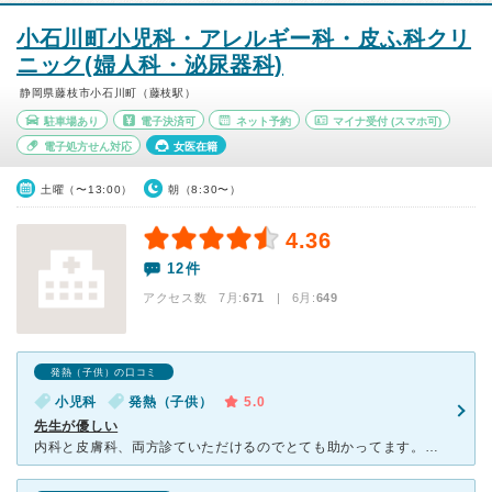
小石川町小児科・アレルギー科・皮ふ科クリ
ニック(婦人科・泌尿器科)
静岡県藤枝市小石川町（藤枝駅）
駐車場あり
電子決済可
ネット予約
マイナ受付
(スマホ可)
電子処方せん対応
女医在籍
土曜（〜13:00）
朝（8:30〜）
4.36
12件
アクセス数 7月:
671
| 6月:
649
発熱（子供）の口コミ
小児科
発熱（子供）
5.0
先生が優しい
内科と皮膚科、両方診ていただけるのでとても助かってます。先生はとても優しく、診察終わりには必ずこちらの目を見て「お大事に」と言ってくださいます。 異常を感じるとすぐに藤枝市立病院へ紹介状を書いてくれ