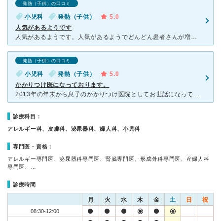
発熱（子供）の口コミ
小児科
発熱（子供）
5.0
人気があるようです
人気があるようです。人気があるようでどんどん患者さんが増えているように思います。 何年か前にできた新しい病院ですが既に駐車場を広めたり待合室を広げたりと患者さんを受ける入れる体制を作ってているようで
発熱（子供）の口コミ
小児科
発熱（子供）
5.0
かかりつけ医になっております。
2013年の年末から息子のかかりつけ医院としてお世話になっております。 皮膚科、小児科ですが、風邪の場合は大人の診療もして下さいます。 息子から風邪をもらい、二人で受診する事もあります。 息子は
診療科目：
アレルギー科、皮膚科、泌尿器科、婦人科、小児科
専門医・資格：
アレルギー専門医、泌尿器科専門医、腎臓専門医、形成外科専門医、産婦人科
専門医、…
診療時間
月
火
水
木
金
土
日
祝
08:30-12:00