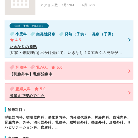
アクセス数 7月:
703
| 6月:
688
発熱（子供）の口コミ
小児科
突発性発疹
発熱（子供）・発疹（子供）
4.5
いきなりの発熱
[症状・来院理由] 出かけ先にて、いきなり４０℃近くの発熱があり、フーフーと呼吸も苦しそうで、 出かけるときは、そんなそぶりもなく、本当にいきなりでしたので少しパニックになりながらいました。 [
乳腺科
乳がん
5.0
【乳腺外科】乳癌治療中
産婦人科
5.0
出産まで安心でした
診療科目：
呼吸器内科、循環器内科、消化器内科、内分泌代謝科、神経内科、血液内科、
腎臓内科、外科、消化器外科、乳腺科、脳神経外科、整形外科、形成外科、リ
ハビリテーション科、皮膚科、…