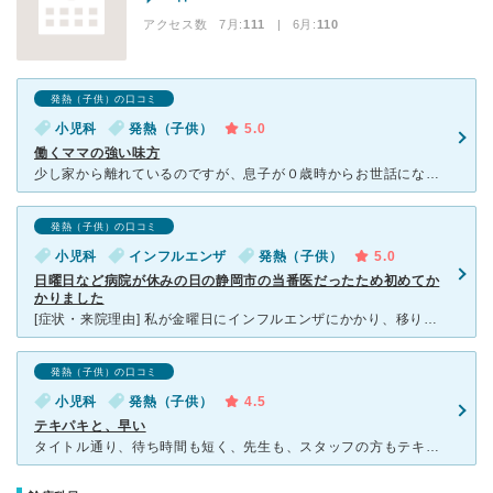
アクセス数 7月:
111
| 6月:
110
発熱（子供）の口コミ
小児科
発熱（子供）
5.0
働くママの強い味方
少し家から離れているのですが、息子が０歳時からお世話になっています。 理由は、先生のあっけらかんとした受け答えが狼狽えるママの心に安心感を与えてくれるのと、いざという時に病児病後時保育施設が併設
発熱（子供）の口コミ
小児科
インフルエンザ
発熱（子供）
5.0
日曜日など病院が休みの日の静岡市の当番医だったため初めてか
かりました
[症状・来院理由] 私が金曜日にインフルエンザにかかり、移りそうだなぁと思っていて、日曜日に子供が発熱したため。 [医師の診断・治療法] 先生の感じもよく、処方された薬ですぐによくなりました。
発熱（子供）の口コミ
小児科
発熱（子供）
4.5
テキパキと、早い
タイトル通り、待ち時間も短く、先生も、スタッフの方もテキパキとしていて、とにかく、早く終わります。 こどもがよく、鼻水、発熱などの症状でお世話に。 病院に入って→診察→会計、お薬の処方(院内処