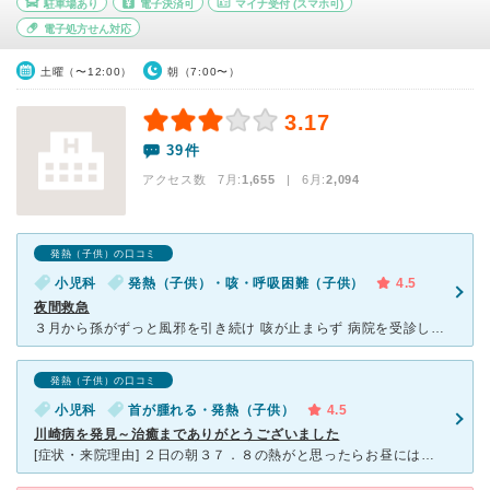
駐車場あり
電子決済可
マイナ受付
(スマホ可)
電子処方せん対応
土曜（〜12:00）
朝（7:00〜）
3.17
39件
アクセス数 7月:
1,655
| 6月:
2,094
発熱（子供）の口コミ
小児科
発熱（子供）・咳・呼吸困難（子供）
4.5
夜間救急
３月から孫がずっと風邪を引き続け 咳が止まらず 病院を受診してもせき止めが強くなる 抗生剤が出される 良くなったかなと思えば また鼻水、咳が止まらない 夜中咳が止まらず順天堂小児科の 救
発熱（子供）の口コミ
小児科
首が腫れる・発熱（子供）
4.5
川崎病を発見～治癒までありがとうございました
[症状・来院理由] ２日の朝３７．８の熱がと思ったらお昼には４０．０の熱それからすぐある病院にいったのですが、 その時は熱しか症状がなく夏風邪と言われたんですが、それ坐薬をうっても３８．７までしか