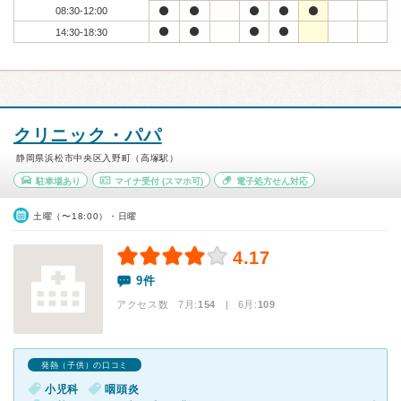
08:30-12:00
14:30-18:30
クリニック・パパ
静岡県浜松市中央区入野町（高塚駅）
駐車場あり
マイナ受付
(スマホ可)
電子処方せん対応
土曜（〜18:00）・日曜
4.17
9件
アクセス数 7月:
154
| 6月:
109
発熱（子供）の口コミ
小児科
咽頭炎