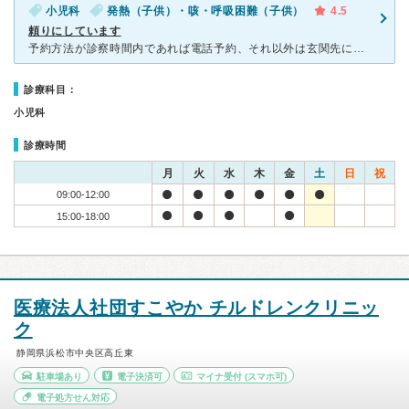
小児科
発熱（子供）・咳・呼吸困難（子供）
4.5
頼りにしています
予約方法が診察時間内であれば電話予約、それ以外は玄関先に名簿があり記入する方法です。 とても人気があり、朝一で電話をしても午前中予約がとれないこともあります。 また土曜日は注射の日とのことで病気の
診療科目：
小児科
診療時間
月
火
水
木
金
土
日
祝
09:00-12:00
15:00-18:00
医療法人社団すこやか チルドレンクリニッ
ク
静岡県浜松市中央区高丘東
駐車場あり
電子決済可
マイナ受付
(スマホ可)
電子処方せん対応