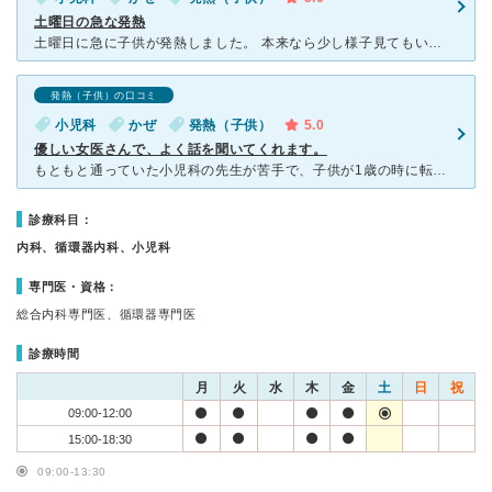
土曜日の急な発熱
土曜日に急に子供が発熱しました。 本来なら少し様子見てもいいかな。と思うところですが翌日日曜日だし、インフルエンザも流行っているので心配で、数少ない土曜日もやっている病院へ電話しました。電話対応はと
発熱（子供）の口コミ
小児科
かぜ
発熱（子供）
5.0
優しい女医さんで、よく話を聞いてくれます。
もともと通っていた小児科の先生が苦手で、子供が1歳の時に転院しました。 こちらの先生は、とても穏やかできちんとお話を聞いてくれます。 子供ともコミュニケーションを取ってくれるので、子自身も安心
診療科目：
内科、循環器内科、小児科
専門医・資格：
総合内科専門医、循環器専門医
診療時間
月
火
水
木
金
土
日
祝
09:00-12:00
15:00-18:30
09:00-13:30