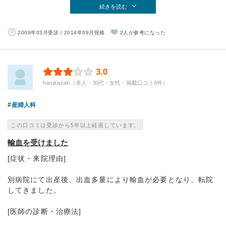
続きを読む
2009年03月受診 / 2014年09月投稿
2人が参考になった
3.0
harukazaki（本人・30代・女性・掲載口コミ6件）
産婦人科
この口コミは受診から5年以上経過しています。
輸血を受けました
[症状・来院理由]
別病院にて出産後、出血多量により輸血が必要となり、転院
してきました。
[医師の診断・治療法]