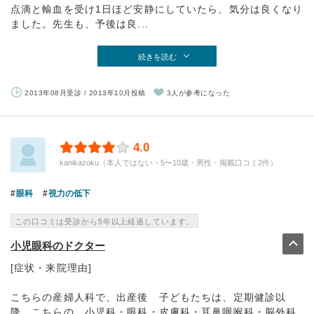
点滴と輸血を受け1日ほど安静にしていたら、気分は良くなり
ました。先生も、予後は良...
続きを読む
2013年08月受診 / 2013年10月投稿
3人が参考になった
4.0
kanikazoku（本人ではない・5〜10歳・男性・掲載口コミ2件）
眼科
視力の低下
この口コミは受診から5年以上経過しています。
小児眼科のドクター
[症状・来院理由]
こちらの産婦人科で、出産後 子どもたちは、定期健診以
降 こちらの 小児科・眼科・皮膚科・耳鼻咽喉科・脳外科