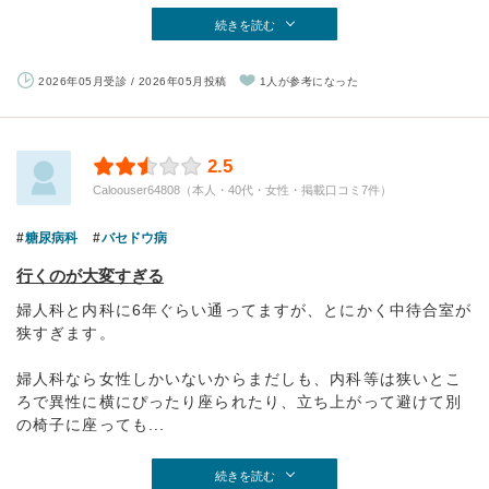
続きを読む
2026年05月受診 / 2026年05月投稿
1人が参考になった
2.5
Caloouser64808（本人・40代・女性・掲載口コミ7件）
糖尿病科
バセドウ病
行くのが大変すぎる
婦人科と内科に6年ぐらい通ってますが、とにかく中待合室が
狭すぎます。
婦人科なら女性しかいないからまだしも、内科等は狭いとこ
ろで異性に横にぴったり座られたり、立ち上がって避けて別
の椅子に座っても...
続きを読む