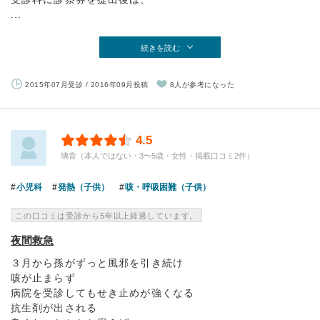
...
続きを読む
2015年07月受診 / 2016年09月投稿
8人が参考になった
4.5
璃音（本人ではない・3〜5歳・女性・掲載口コミ2件）
小児科
発熱（子供）
咳・呼吸困難（子供）
この口コミは受診から5年以上経過しています。
夜間救急
３月から孫がずっと風邪を引き続け
咳が止まらず
病院を受診してもせき止めが強くなる
抗生剤が出される