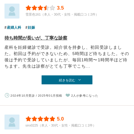
3.5
雪景色161（本人・30代・女性・掲載口コミ2件）
産婦人科
妊娠
待ち時間が長いが、丁寧な診察
産科を妊婦健診で受診。紹介状を持参し、初回受診しまし
た。初回は予約ができないため、5時間ほど待ちました。その
後は予約で受診していましたが、毎回1時間〜1時間半ほど待
ちます。先生は診察がとても丁寧でこち...
続きを読む
2024年10月受診 / 2025年01月投稿
2人が参考になった
5.0
siro0225（本人・30代・女性・掲載口コミ2件）