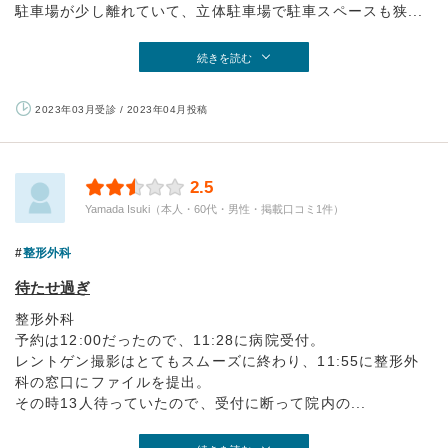
駐車場が少し離れていて、立体駐車場で駐車スペースも狭...
続きを読む
2023年03月受診 / 2023年04月投稿
2.5
Yamada Isuki（本人・60代・男性・掲載口コミ1件）
整形外科
待たせ過ぎ
整形外科
予約は12:00だったので、11:28に病院受付。
レントゲン撮影はとてもスムーズに終わり、11:55に整形外
科の窓口にファイルを提出。
その時13人待っていたので、受付に断って院内の...