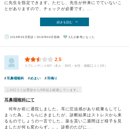
に先生を指定できます。ただし、先生が外来にでていないこ
とがありますので、チェックが必要です。...
続きを読む
2016年03月受診 / 2016年04月投稿
3人が参考になった
2.5
スプレンデンス407（本人・30代・女性・掲載口コミ1件）
耳鼻咽喉科
めまい
耳鳴り
この口コミは受診から5年以上経過しています。
耳鼻咽喉科にて
何年か前に通院しました。耳に圧迫感があり眩暈もしてし
まった為、こちらにきましたが、診断結果はストレスから来
るものでしょうの一言でした。薬を貰い二週間ほど様子を見
ましたが何も変わらず。。。診察のたびに...