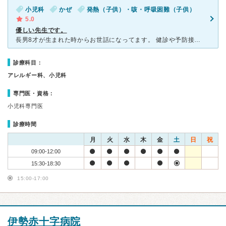
小児科
かぜ
発熱（子供）・咳・呼吸困難（子供）
5.0
優しい先生です。
長男8才が生まれた時からお世話になってます。 健診や予防接種は別の入り口、受付、診察室なので病院で病気をもらうことはありません。 診察の予約は、専用の電話番号の音声ガイダンスでします。(健診・予防
診療科目：
アレルギー科、小児科
専門医・資格：
小児科専門医
診療時間
月
火
水
木
金
土
日
祝
09:00-12:00
15:30-18:30
15:00-17:00
伊勢赤十字病院