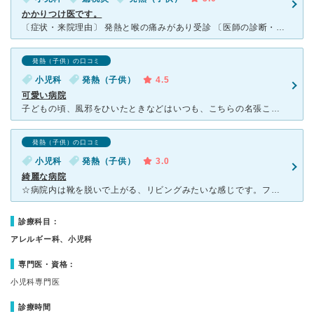
かかりつけ医です。
〔症状・来院理由〕 発熱と喉の痛みがあり受診 〔医師の診断・治療法〕 扁桃腺が腫れておりその為の発熱で抗生剤を炎症を抑える薬が処方されました。 〔費用・待ち時間〕 費用は
発熱（子供）の口コミ
小児科
発熱（子供）
4.5
可愛い病院
子どもの頃、風邪をひいたときなどはいつも、こちらの名張こどもクリニックに通っていました。 外観はあまり病院らしくなく、かわいいお家という感じで、こどもでも、あまり抵抗なく入れるんじゃないかなあ？とお
発熱（子供）の口コミ
小児科
発熱（子供）
3.0
綺麗な病院
☆病院内は靴を脱いで上がる、リビングみたいな感じです。フローリングで赤ちゃんがハイハイしたりしても、衛生面でさほど神経質にならなくて良いとおもいます。携帯で予約を入れて、何人待ちかを確認できますので、
診療科目：
アレルギー科、小児科
専門医・資格：
小児科専門医
診療時間