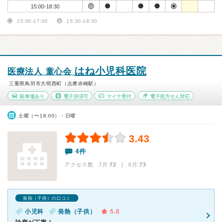
15:00-18:30
15:00-17:00
15:30-18:30
はね小児科医院
医療法人 童心会
三重県鳥羽市大明西町（志摩赤崎駅）
駐車場あり
電子決済可
マイナ受付
電子処方せん対応
土曜（〜18:00）・日曜
3.43
4件
アクセス数 7月:
72
| 6月:
73
発熱（子供）の口コミ
小児科
発熱（子供）
5.0