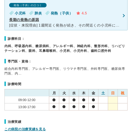
発熱（子供）の口コミ
小児科
肺炎
発熱（子供）
4.5
長期の発熱の原因
[症状・来院理由] 1週間近く発熱が続き、その間近くの小児科に通院していたのですが治らず‥。子供の苦しそうな顔にただお医者さんを信じて薬を飲みましたが駄目でした。1週間熱がひかないので三重病院の紹介
診療科目：
内科、呼吸器内科、糖尿病科、アレルギー科、神経内科、整形外科、リハビリ
テーション科、眼科、耳鼻咽喉科、小児科、小児外科、歯科口腔外科
専門医・資格：
総合内科専門医、アレルギー専門医、リウマチ専門医、外科専門医、糖尿病専
門医、内…
診療時間
月
火
水
木
金
土
日
祝
09:00-12:00
13:00-17:00
治療実績
この病院の治療実績を見る