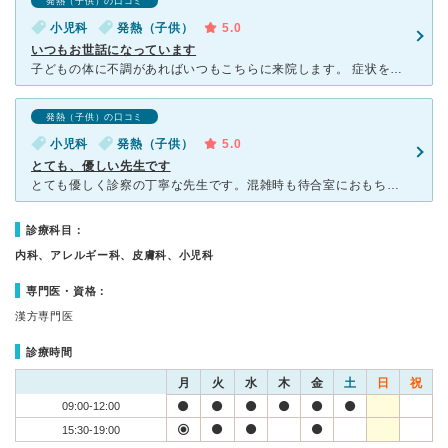
発熱（子供）の口コミ
小児科
発熱（子供）
5.0
いつもお世話になっています
子どもの体に不調があればいつもこちらに来院します。 症状を見て検査をし、原因を調べてからお薬を処方してもらえるところがいいです。 看護師さんたちがテキパキしています。 ネットから予約が取れるよう
発熱（子供）の口コミ
小児科
発熱（子供）
5.0
とても、優しい先生です
とても優しく診察の丁寧な先生です。混雑時も待合室におもちゃや絵本があるので飽きることなく待てました。 質問にも真摯に対応してくださります。私の子どもが、発熱で初診で来院したときも、予約なしで行きまし
診療科目：
内科、アレルギー科、皮膚科、小児科
専門医・資格：
漢方専門医
診療時間
月
火
水
木
金
土
日
祝
09:00-12:00
15:30-19:00