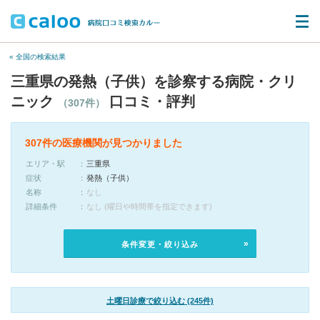
« 全国の検索結果
三重県の発熱（子供）を診察する病院・クリ
ニック
口コミ・評判
（307件）
307件の医療機関が見つかりました
エリア・駅
三重県
症状
発熱（子供）
名称
なし
詳細条件
なし (曜日や時間帯を指定できます)
条件変更・絞り込み
土曜日診療で絞り込む (245件)