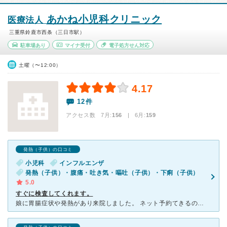
あかね小児科クリニック
医療法人
三重県鈴鹿市西条（三日市駅）
駐車場あり
マイナ受付
電子処方せん対応
土曜（〜12:00）
4.17
12件
アクセス数 7月:
156
| 6月:
159
発熱（子供）の口コミ
小児科
インフルエンザ
発熱（子供）・腹痛・吐き気・嘔吐（子供）・下痢（子供）
5.0
すぐに検査してくれます。
娘に胃腸症状や発熱があり来院しました。 ネット予約てきるので、待ち時間が最低限になるのがありがたかったです。 他の病院では検査をされずに胃腸風邪という診断でしたが、こちらの病院ではインフルエンザや