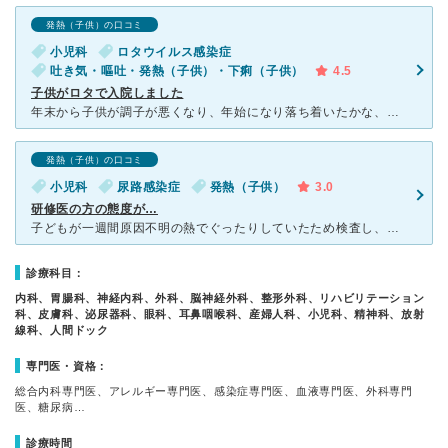
発熱（子供）の口コミ
小児科
ロタウイルス感染症
吐き気・嘔吐・発熱（子供）・下痢（子供）
4.5
子供がロタで入院しました
年末から子供が調子が悪くなり、年始になり落ち着いたかな、と思ったところで急激に悪化したので、こちらの夜間救急でお世話になりました。 水分もとれないまま、下痢と嘔吐を繰り返していたので、「念のためです
発熱（子供）の口コミ
小児科
尿路感染症
発熱（子供）
3.0
研修医の方の態度が…
子どもが一週間原因不明の熱でぐったりしていたため検査し、入院しました。初診で研修医の方にあたり、不慣れな感じでしたが一生懸命見てもらっているなと感じました。看護師さんや先生は話しやすく何でも相談できて
診療科目：
内科、胃腸科、神経内科、外科、脳神経外科、整形外科、リハビリテーション
科、皮膚科、泌尿器科、眼科、耳鼻咽喉科、産婦人科、小児科、精神科、放射
線科、人間ドック
専門医・資格：
総合内科専門医、アレルギー専門医、感染症専門医、血液専門医、外科専門
医、糖尿病…
診療時間