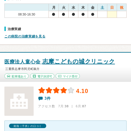
月
火
水
木
金
土
日
祝
08:30-16:30
治療実績
この病院の治療実績を見る
志摩こどもの城クリニック
医療法人童心会
三重県志摩市阿児町鵜方
駐車場あり
電子決済可
マイナ受付
4.10
3件
アクセス数 7月:
38
| 6月:
87
発熱（子供）の口コミ