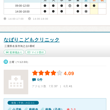
月
火
水
木
金
土
日
祝
09:00-12:00
14:00-18:00
14:00-17:00
14:00-18:00
なばりこどもクリニック
三重県名張市鴻之台3番町
駐車場あり
マイナ受付
土曜（〜12:00）
4.09
6件
アクセス数 7月:
37
| 6月:
41
発熱（子供）の口コミ
小児科
扁桃炎
発熱（子供）
5.0