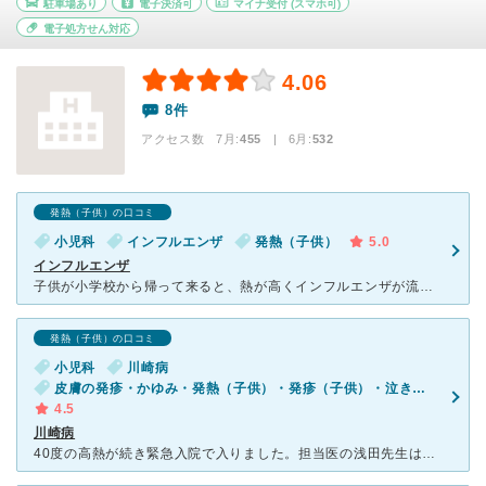
駐車場あり
電子決済可
マイナ受付
(スマホ可)
電子処方せん対応
4.06
8件
アクセス数 7月:
455
| 6月:
532
発熱（子供）の口コミ
小児科
インフルエンザ
発熱（子供）
5.0
インフルエンザ
子供が小学校から帰って来ると、熱が高くインフルエンザが流行っていたこともあり 病院を受診しようと思いましたが、木曜日（三重県津市ですが、この地域では木曜日休診の病院が多い）でかかり付けの病院はお休み
発熱（子供）の口コミ
小児科
川崎病
皮膚の発疹・かゆみ・発熱（子供）・発疹（子供）・泣きやまない（子供）
4.5
川崎病
40度の高熱が続き緊急入院で入りました。担当医の浅田先生はとても丁寧で注射なども上手で信頼できました。 大部屋でしたが子供が泣きわめき、夜中の点滴でも１０、２０分置きに泣いてしまい外にも出られず小学