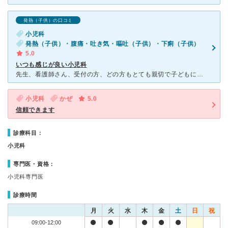
発熱（子供）の口コミ
小児科
発熱（子供）・腹痛・吐き気・嘔吐（子供）・下痢（子供）
5.0
いつも感じが良い小児科
先生、看護師さん、受付の方、どの方もとても親切で子どもには優しく接してくれ、保護者には丁寧に話を聞ききちんと説明をして下さいます。 必要でないときは極力薬を使わずに治す方針の先生なので、薬が弱いとか
小児科
かぜ
5.0
信頼できます
診療科目：
小児科
専門医・資格：
小児科専門医
診療時間
月
火
水
木
金
土
日
祝
09:00-12:00