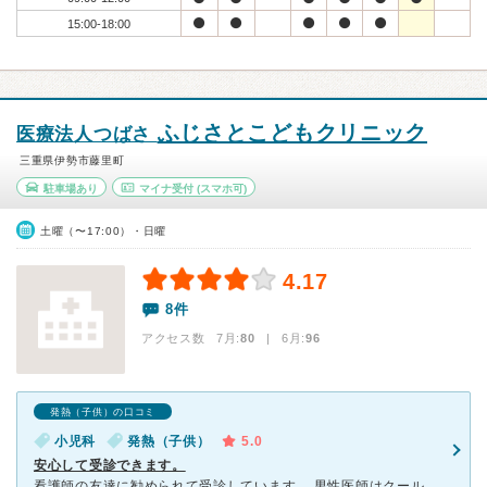
15:00-18:00
ふじさとこどもクリニック
医療法人つばさ
三重県伊勢市藤里町
駐車場あり
マイナ受付
(スマホ可)
土曜（〜17:00）・日曜
4.17
8件
アクセス数 7月:
80
| 6月:
96
発熱（子供）の口コミ
小児科
発熱（子供）
5.0
安心して受診できます。
看護師の友達に勧められて受診しています。 男性医師はクールですが、いつも診察に納得できるし、必要な薬しか処方しないので安心できます。女性の先生はとても優しく診察してくれます。 薬も会計時に院内でも