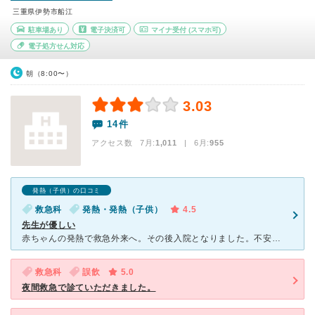
三重県伊勢市船江
駐車場あり
電子決済可
マイナ受付
(スマホ可)
電子処方せん対応
朝（8:00〜）
3.03
14件
アクセス数 7月:
1,011
| 6月:
955
発熱（子供）の口コミ
救急科
発熱・発熱（子供）
4.5
先生が優しい
赤ちゃんの発熱で救急外来へ。その後入院となりました。不安いっぱいでしたが先生がとても優しく話してくださり心配なことも質問しやすいです。病棟に行ってからもこまめに声をかけてくださり、他の小児科の先生とも
救急科
誤飲
5.0
夜間救急で診ていただきました。