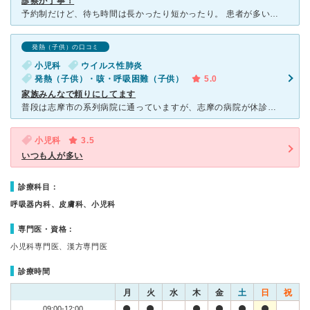
診察が丁寧！
予約制だけど、待ち時間は長かったり短かったり。 患者が多いから、それは仕方ないと思う。 診察は丁寧だし、気になることは詳しく検査してくれる。 土日も診察してくれているから本当に助かる。
発熱（子供）の口コミ
小児科
ウイルス性肺炎
発熱（子供）・咳・呼吸困難（子供）
5.0
家族みんなで頼りにしてます
普段は志摩市の系列病院に通っていますが、志摩の病院が休診の土日にこちらでお世話になっています。 土曜日は一日、日曜日は午前中のみ診察していただけるので、とても助かります。 先生はとーっても優しく、
小児科
3.5
いつも人が多い
診療科目：
呼吸器内科、皮膚科、小児科
専門医・資格：
小児科専門医、漢方専門医
診療時間
月
火
水
木
金
土
日
祝
09:00-12:00