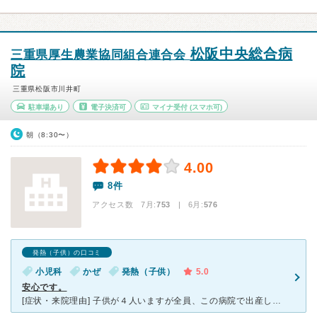
松阪中央総合病
三重県厚生農業協同組合連合会
院
三重県松阪市川井町
駐車場あり
電子決済可
マイナ受付
(スマホ可)
朝（8:30〜）
4.00
8件
アクセス数 7月:
753
| 6月:
576
発熱（子供）の口コミ
小児科
かぜ
発熱（子供）
5.0
安心です。
[症状・来院理由] 子供が４人いますが全員、この病院で出産し定期健診、予防接種、病気等全てこの病院でお世話になっています。 総合病院なので他の病気など何か有れば診断、治療可能だと思いこの病院に行っ