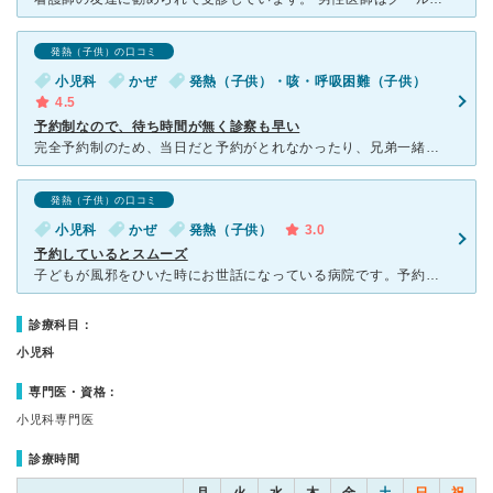
発熱（子供）の口コミ
小児科
かぜ
発熱（子供）・咳・呼吸困難（子供）
4.5
予約制なので、待ち時間が無く診察も早い
完全予約制のため、当日だと予約がとれなかったり、兄弟一緒に診察してほしいが1人分しか予約とれない事があるが、予約できたら待ち時間がとっても短く、ささっとみてもらえるし、院内処方のためわざわざ薬局にお薬
発熱（子供）の口コミ
小児科
かぜ
発熱（子供）
3.0
予約しているとスムーズ
子どもが風邪をひいた時にお世話になっている病院です。予約していると、診察から薬をもらうまで３０分程度で終わるので体調の悪い子どもを連れている時はとても便利です。しかし、当日予約が取れない場合もありその
診療科目：
小児科
専門医・資格：
小児科専門医
診療時間