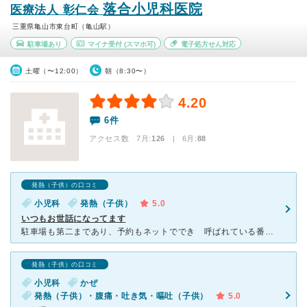
落合小児科医院
医療法人 彰仁会
三重県亀山市東台町（亀山駅）
駐車場あり
マイナ受付
(スマホ可)
電子処方せん対応
土曜（〜12:00）
朝（8:30〜）
4.20
6件
アクセス数 7月:
126
| 6月:
88
発熱（子供）の口コミ
小児科
発熱（子供）
5.0
いつもお世話になってます
駐車場も第二まであり、予約もネットででき 呼ばれている番号もネットで見れて便利です。先生は一体いつ休息されているんだろうと思うくらい沢山診察をされていて、診察券に書いてある診察時間を過ぎても 予約して
発熱（子供）の口コミ
小児科
かぜ
発熱（子供）・腹痛・吐き気・嘔吐（子供）
5.0