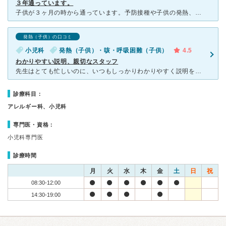
３年通っています。
子供が３ヶ月の時から通っています。予防接種や子供の発熱、風邪の時などにお世話になっています。看護師さんは皆さん丁寧で優しくかつ、いつも人数が多くてスムーズです。 先生は通い始めた当初は口数が少なくて
発熱（子供）の口コミ
小児科
発熱（子供）・咳・呼吸困難（子供）
4.5
わかりやすい説明、親切なスタッフ
先生はとても忙しいのに、いつもしっかりわかりやすく説明をしてくださいます。看護師さんたちも皆さん丁寧で親切。プロ意識があって頼りになります。田舎にありがちな馴れ合いの雰囲気はなく、誰にでも誠実に対応し
診療科目：
アレルギー科、小児科
専門医・資格：
小児科専門医
診療時間
月
火
水
木
金
土
日
祝
08:30-12:00
14:30-19:00