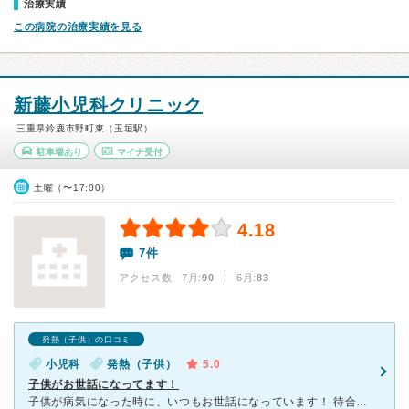
治療実績
この病院の治療実績を見る
新藤小児科クリニック
三重県鈴鹿市野町東（玉垣駅）
駐車場あり
マイナ受付
土曜（〜17:00）
4.18
7件
アクセス数 7月:
90
| 6月:
83
発熱（子供）の口コミ
小児科
発熱（子供）
5.0
子供がお世話になってます！
子供が病気になった時に、いつもお世話になっています！ 待合室が広く、症状が重い時は個室もあり案内してもらえるので安心です！ 絵本もたくさんあるので、子供が絵本を見て大人しく待ってくれるのでありがた