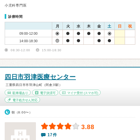
小児科専門医
診療時間
月
火
水
木
金
土
日
祝
09:00-12:00
14:00-18:30
08:30-12:00
15:00-18:30
四日市羽津医療センター
三重県四日市市羽津山町（阿倉川駅）
駐車場あり
電子決済可
マイナ受付
(スマホ可)
電子処方せん対応
朝（8:00〜）
3.88
17件