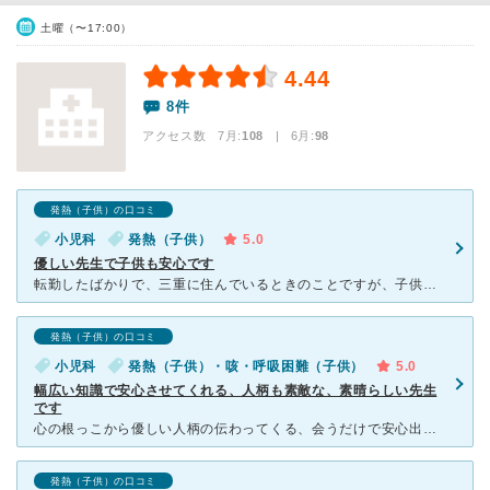
土曜（〜17:00）
4.44
8件
アクセス数 7月:
108
| 6月:
98
発熱（子供）の口コミ
小児科
発熱（子供）
5.0
優しい先生で子供も安心です
転勤したばかりで、三重に住んでいるときのことですが、子供が夜中に熱を出して病院をネットで探していましたらこの病院にたどり着きました。そしていざ翌朝お病院へ行きました。受付の方から看護婦さん、先生、みん
発熱（子供）の口コミ
小児科
発熱（子供）・咳・呼吸困難（子供）
5.0
幅広い知識で安心させてくれる、人柄も素敵な、素晴らしい先生
です
心の根っこから優しい人柄の伝わってくる、会うだけで安心出来るような先生で、我が家では全幅の信頼を寄せています。 もともとは他の小児科にかかっていたのですが、信頼する助産師さんから「無駄な薬を出さ
発熱（子供）の口コミ