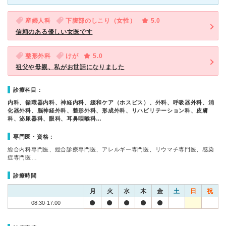
産婦人科
下腹部のしこり（女性）
5.0
信頼のある優しい女医です
整形外科
けが
5.0
祖父や母親、私がお世話になりました
診療科目：
内科、循環器内科、神経内科、緩和ケア（ホスピス）、外科、呼吸器外科、消
化器外科、脳神経外科、整形外科、形成外科、リハビリテーション科、皮膚
科、泌尿器科、眼科、耳鼻咽喉科…
専門医・資格：
総合内科専門医、総合診療専門医、アレルギー専門医、リウマチ専門医、感染
症専門医…
診療時間
月
火
水
木
金
土
日
祝
08:30-17:00