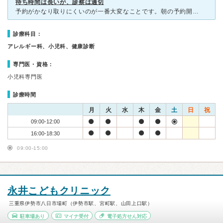
待ち時間は長いが、診察は適切
予約がかなり取りにくいのが一番大変なことです。朝の予約開始とともにwebで入力しても午前の診察の最終時間ぐらいにしか診てもらえないほど数秒で予約が埋まります。突発で熱が出た場合すぐに予約はできないので
診療科目：
アレルギー科、小児科、健康診断
専門医・資格：
小児科専門医
診療時間
月
火
水
木
金
土
日
祝
09:00-12:00
16:00-18:30
09:00-15:00
永井こどもクリニック
三重県伊勢市八日市場町（伊勢市駅、宮町駅、山田上口駅）
駐車場あり
マイナ受付
電子処方せん対応