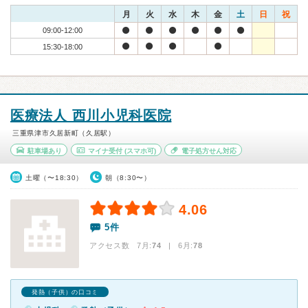
月
火
水
木
金
土
日
祝
09:00-12:00
15:30-18:00
医療法人 西川小児科医院
三重県津市久居新町（久居駅）
駐車場あり
マイナ受付
(スマホ可)
電子処方せん対応
土曜（〜18:30）
朝（8:30〜）
4.06
5件
アクセス数 7月:
74
| 6月:
78
発熱（子供）の口コミ