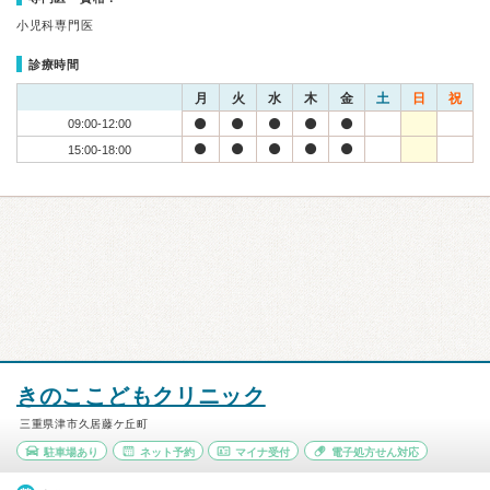
小児科専門医
診療時間
月
火
水
木
金
土
日
祝
09:00-12:00
15:00-18:00
きのここどもクリニック
三重県津市久居藤ケ丘町
駐車場あり
ネット予約
マイナ受付
電子処方せん対応