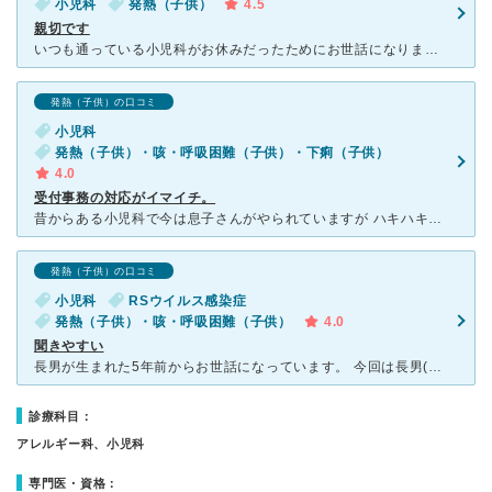
小児科
発熱（子供）
4.5
親切です
いつも通っている小児科がお休みだったためにお世話になりました。予約制です。電話で予約しました。 小児科専門なので、外観も待合室もとても可愛く子供向けに作られています。 看護婦さんも先生もとても優し
発熱（子供）の口コミ
小児科
発熱（子供）・咳・呼吸困難（子供）・下痢（子供）
4.0
受付事務の対応がイマイチ。
昔からある小児科で今は息子さんがやられていますが ハキハキと喋ってくれるのでとても聞き取りやすいし 子供にもモシモシしようか〜と優しく声をかけてくれたりとっても好感が持てます。無駄にお薬を出したり
発熱（子供）の口コミ
小児科
RSウイルス感染症
発熱（子供）・咳・呼吸困難（子供）
4.0
聞きやすい
長男が生まれた5年前からお世話になっています。 今回は長男(5歳)という次男(3歳)の発熱で受診しました。 インフルエンザやノロウイルスなどが流行中なので、待合室ではなく車で順番が来るのを待たせて
診療科目：
アレルギー科、小児科
専門医・資格：