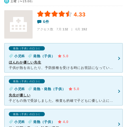
土曜（〜15:00）
4.33
6件
アクセス数 7月:
132
| 6月:
192
発熱（子供）の口コミ
小児科
発熱（子供）
5.0
ほんわか優しい先生
子供が熱を出したり、予防接種を受ける時にお世話になっています。先生がとても優しくてこちらからの質問にも真摯に答えてくださるのでとても好きな小児科です。看護師さんもみなさん優しくて、病院嫌いなうちの子供
発熱（子供）の口コミ
小児科
発熱・発熱（子供）
5.0
先生が優しい
子どもの熱で受診しました。検査も的確で子どもに優しい上に、親への優しい言葉が、ほんとに救われます。子供の看病で疲れているであろう親への気遣いに、涙がでそうになりました。 人気があるので、携帯サイトか
発熱（子供）の口コミ
小児科
発熱（子供）
4.0