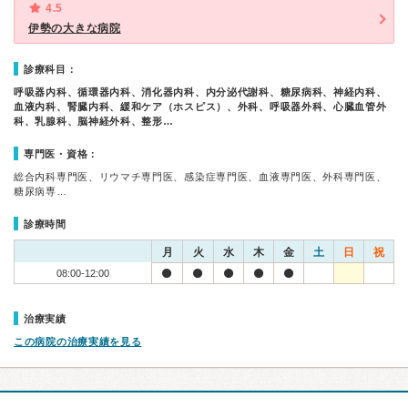
4.5
伊勢の大きな病院
診療科目：
呼吸器内科、循環器内科、消化器内科、内分泌代謝科、糖尿病科、神経内科、
血液内科、腎臓内科、緩和ケア（ホスピス）、外科、呼吸器外科、心臓血管外
科、乳腺科、脳神経外科、整形…
専門医・資格：
総合内科専門医、リウマチ専門医、感染症専門医、血液専門医、外科専門医、
糖尿病専…
診療時間
月
火
水
木
金
土
日
祝
08:00-12:00
治療実績
この病院の治療実績を見る