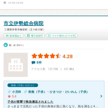
15:00-19:00
市立伊勢総合病院
三重県伊勢市楠部町（五十鈴川駅）
駐車場あり
電子決済可
マイナ受付
(スマホ可)
朝（8:30〜）
4.28
8件
アクセス数 7月:
715
| 6月:
651
発熱（子供）の口コミ
小児科
発熱（子供）・ひきつけ・けいれん（子供）
5.0
子供が痙攣で救急搬送されました
さっきまで元気だった子供の身体が急に熱くなり、熱を測ると40℃の高熱でした。 かかりつけ医に行く途中、車内で激しい痙攣を起こし救急要請をしてこちらの病院に搬送されました。 数分の痙攣で済み、意識も