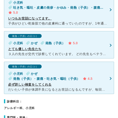
小児科
吐き気・嘔吐・皮膚の発疹・かゆみ・発熱（子供）・腹痛・吐き気・嘔吐（子供）・発疹（子供）・咳・呼吸困難（子供）・下痢（子供）
5.0
いつもお世話になってます。
子供がひどい乾燥肌で他の皮膚科に通っていたのですが、1年通院しても治らず… たまたま風邪でこちらを受診した時に、先生から「これは可哀想だね。こちらの薬も出しましょうか？」と声をかけて頂き、お願いをし
発熱（子供）の口コミ
小児科
かぜ
発熱（子供）
5.0
とても優しい先生たち
３人の先生が交代で診察してくれています。 どの先生もベテランで優しい先生です。 親の気持ちに寄り添う診察をしてくれて、診察の最後に「なにか心配なことはありますか？」と聞いてくれて、育児で困ったこと
発熱（子供）の口コミ
小児科
かぜ
発熱（子供）・腹痛・吐き気・嘔吐（子供）
4.5
必ず詳しい検査をしてくれる
だいたい子供が体調不良になるとお世話になるんですが、毎回詳しい検査をしてくれる。 子供は嫌がりますが、しっかり検査をして原因を突き止めようとしてくださります。 休みの日は、予約をするのが早押しで結
診療科目：
アレルギー科、小児科
専門医・資格：