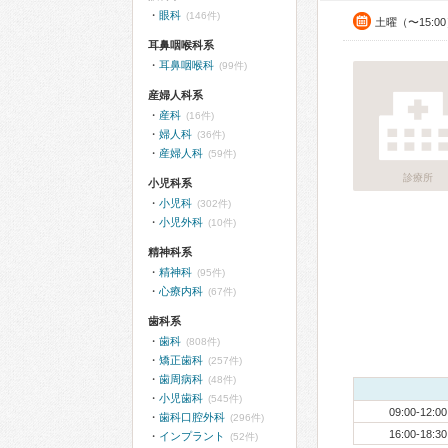
眼科
(146件)
土曜（〜15:0
耳鼻咽喉科系
耳鼻咽喉科
(99件)
産婦人科系
産科
(16件)
婦人科
(36件)
産婦人科
(59件)
診療所
小児科系
小児科
(302件)
小児外科
(10件)
精神科系
精神科
(95件)
心療内科
(67件)
歯科系
歯科
(808件)
矯正歯科
(257件)
歯周病科
(48件)
小児歯科
(545件)
09:00-12:00
歯科口腔外科
(296件)
16:00-18:30
インプラント
(52件)