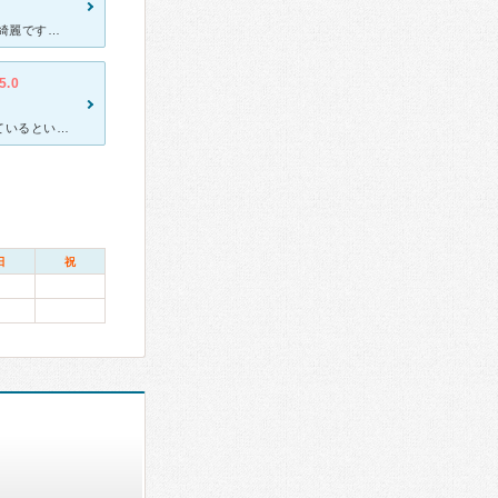
三重県の伊勢市にある、アレルギーで有名な病気です。 病院もとても綺麗です。 アレルギーと言えば徳田先生！ と言うくらい、回りのお友達も沢山通っています。 とてもお話大好きな女性の先生がアレルギ
5.0
アレルギーがひどくお世話になっています。初診時には決して空いているというわけでもないのに丁寧な問診をしていただき、きちんと患者の体のことを理解してくれようとする姿勢が感じられました。 小児科も見
日
祝