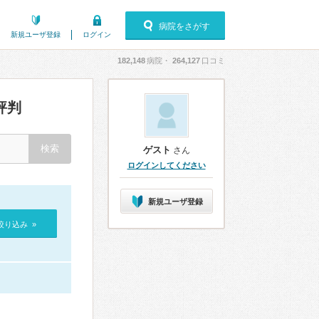
病院をさがす
新規ユーザ登録
ログイン
182,148
病院・
264,127
口コミ
評判
ゲスト
さん
ログインしてください
新規ユーザ登録
絞り込み »