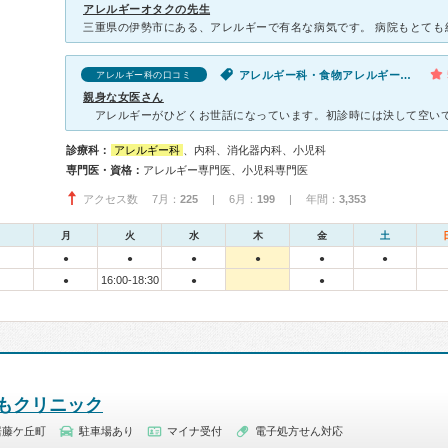
アレルギーオタクの先生
アレルギー科・食物アレルギー・皮膚の発疹・かゆみ
アレルギー科の口コミ
親身な女医さん
診療科：
アレルギー科
、内科、消化器内科、小児科
専門医・資格：
アレルギー専門医、小児科専門医
アクセス数 7月：
225
| 6月：
199
| 年間：
3,353
月
火
水
木
金
土
●
●
●
●
●
●
16:00-18:30
●
●
●
もクリニック
居藤ケ丘町
駐車場あり
マイナ受付
電子処方せん対応