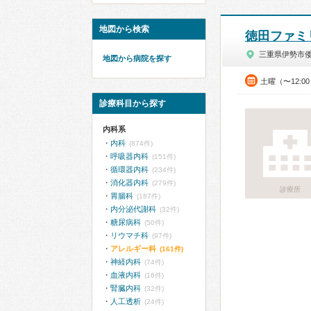
地図から検索
徳田ファミ
三重県伊勢市
地図から病院を探す
土曜（〜12:0
診療科目から探す
内科系
内科
(874件)
呼吸器内科
(151件)
循環器内科
(234件)
消化器内科
(279件)
診療所
胃腸科
(187件)
内分泌代謝科
(32件)
糖尿病科
(50件)
リウマチ科
(97件)
アレルギー科
(161件)
神経内科
(74件)
血液内科
(16件)
腎臓内科
(32件)
人工透析
(24件)