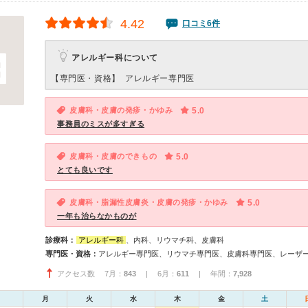
4.42
口コミ6件
アレルギー科について
【専門医・資格】
アレルギー専門医
皮膚科・皮膚の発疹・かゆみ
5.0
事務員のミスが多すぎる
皮膚科・皮膚のできもの
5.0
とても良いです
皮膚科・脂漏性皮膚炎・皮膚の発疹・かゆみ
5.0
一年も治らなかものが
診療科：
アレルギー科
、内科、リウマチ科、皮膚科
専門医・資格：
アレルギー専門医、リウマチ専門医、皮膚科専門医、レーザ
アクセス数 7月：
843
| 6月：
611
| 年間：
7,928
月
火
水
木
金
土