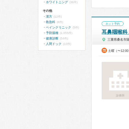
ホワイトニング
(36件)
その他
漢方
(12件)
救急科
(6件)
ネット予約
ペインクリニック
(5件)
耳鼻咽喉科
予防接種
(1,055件)
健康診断
(54件)
三重県桑名市
人間ドック
(10件)
土曜（〜12:0
診療所