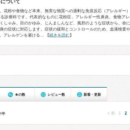
科について
、花粉や食物など本来、無害な物質への過剰な免疫反応（アレルギー
診る診療科です。代表的なものに花粉症、アレルギー性鼻炎、食物アレ
くしゃみ、目のかゆみ、じんましんなど、風邪のような症状から、命
身の症状に対応します。症状の緩和とコントロールのため、血液検査
、アレルゲンを避ける… 【
続きを読む
】
★の数
レビュー数
新着・更新
« 前
1
2
1件中