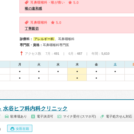
耳鼻咽喉科・喉が痛い
5.0
喉の違和感
耳鼻咽喉科
5.0
丁寧親切
診療科：
アレルギー科
、耳鼻咽喉科
専門医・資格：
耳鼻咽喉科専門医
アクセス数 7月：
491
| 6月：
487
| 年間：
5,610
月
火
水
木
金
土
●
●
●
●
●
●
●
●
●
●
水谷ヒフ科内科クリニック
会
町
駐車場あり
電子決済可
マイナ受付 (スマホ可)
電子処方せん対応
女医在籍
0）