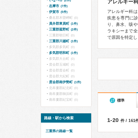
いなべ市
(2件)
アレルギー
志摩市
(7件)
アレルギー科は
伊賀市
(5件)
疾患を専門に
桑名郡木曽岬町
(0)
員弁郡東員町
(1件)
り、鼻水、咳や
三重郡菰野町
(2件)
ラキシーまで全
三重郡朝日町
(0)
で原因を特定し
三重郡川越町
(1件)
多気郡多気町
(0)
多気郡明和町
(1件)
多気郡大台町
(0)
度会郡玉城町
(0)
度会郡度会町
(0)
度会郡大紀町
(0)
度会郡南伊勢町
(1件)
北牟婁郡紀北町
(0)
南牟婁郡御浜町
(0)
南牟婁郡紀宝町
(0)
標準
路線・駅から検索
1-20
件 / 16
三重県の路線一覧