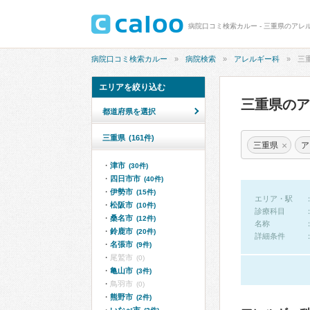
病院口コミ検索カルー - 三重県のアレ
病院口コミ検索カルー
病院検索
アレルギー科
三
エリアを絞り込む
三重県の
都道府県を選択
三重県
(161件)
×
三重県
ア
津市
(30件)
四日市市
(40件)
伊勢市
(15件)
エリア・駅
松阪市
(10件)
診療科目
桑名市
(12件)
名称
鈴鹿市
(20件)
詳細条件
名張市
(9件)
尾鷲市
(0)
亀山市
(3件)
鳥羽市
(0)
熊野市
(2件)