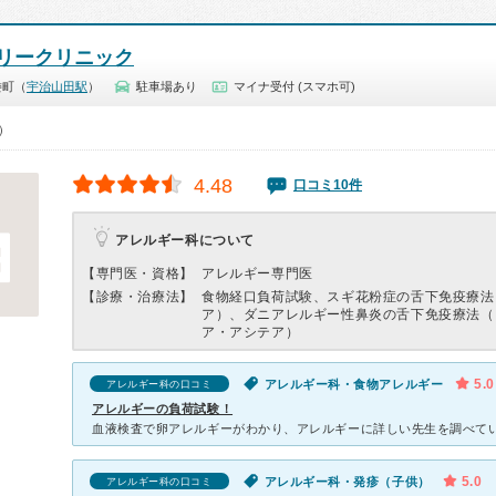
リークリニック
倭町（
宇治山田駅
）
駐車場あり
マイナ受付 (スマホ可)
0）
4.48
口コミ10件
アレルギー科について
【専門医・資格】
アレルギー専門医
【診療・治療法】
食物経口負荷試験、スギ花粉症の舌下免疫療法
ア）、ダニアレルギー性鼻炎の舌下免疫療法（
ア・アシテア）
5.0
アレルギー科・食物アレルギー
アレルギー科の口コミ
アレルギーの負荷試験！
5.0
アレルギー科・発疹（子供）
アレルギー科の口コミ