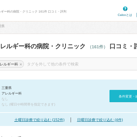
ルギー科の病院・クリニック 161件 口コミ・評判
Calooとは
重県
アレルギー科の病院・クリニック
口コミ・
（161件）
×
レルギー科
三重県
アレルギー科
条件変更・
なし
なし (曜日や時間帯を指定できます)
土曜日診療で絞り込む (152件)
日曜日診療で絞り込む (4件)