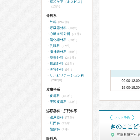
緩和ケア（ホスピス）
(13件)
外科系
外科
(262件)
呼吸器外科
(16件)
心臓血管外科
(21件)
消化器外科
(25件)
乳腺科
(27件)
脳神経外科
(55件)
整形外科
(245件)
形成外科
(23件)
美容外科
(9件)
リハビリテーション科
(282件)
09:00-12:00
15:00-18:30
皮膚科系
皮膚科
(181件)
美容皮膚科
(23件)
泌尿器科・肛門科系
泌尿器科
(71件)
ネット予約
肛門科
(73件)
きのここど
性病科
(1件)
三重県津市久
眼科系