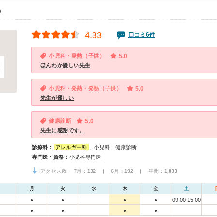
0）
4.33
口コミ6件
小児科・発熱（子供）
5.0
ほんわか優しい先生
小児科・発熱・発熱（子供）
5.0
先生が優しい
健康診断
5.0
先生に感謝です。
診療科：
アレルギー科
、小児科、健康診断
専門医・資格：
小児科専門医
アクセス数 7月：
132
| 6月：
192
| 年間：
1,833
月
火
水
木
金
土
09:00-15:00
●
●
●
●
●
●
●
●