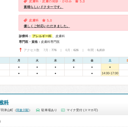
皮膚科・皮膚の発疹・かゆみ
5.0
素晴らしいドクターです。
皮膚科
5.0
優しくご対応いただきました。
診療科：
アレルギー科
、皮膚科
専門医・資格：
皮膚科専門医
アクセス数 7月：
776
| 6月：
626
| 年間：
6,810
月
火
水
木
金
土
●
●
●
●
●
●
14:00-17:00
●
●
●
●
喉科
市羽津山町（
阿倉川駅
）
駐車場あり
マイナ受付 (スマホ可)
0）