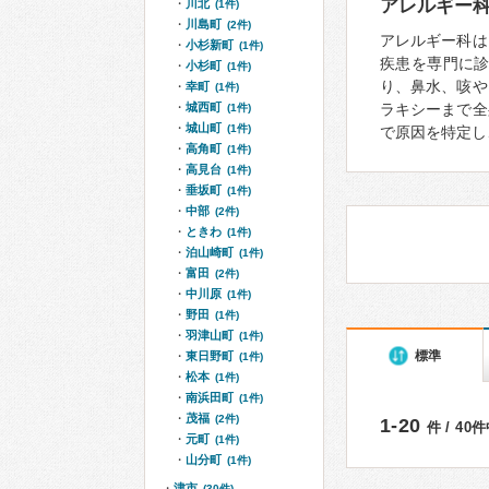
アレルギー
川北
(1件)
川島町
(2件)
アレルギー科は
小杉新町
(1件)
疾患を専門に
小杉町
(1件)
り、鼻水、咳や
幸町
(1件)
城西町
ラキシーまで全
(1件)
城山町
(1件)
で原因を特定し
高角町
(1件)
高見台
(1件)
垂坂町
(1件)
中部
(2件)
ときわ
(1件)
泊山崎町
(1件)
富田
(2件)
中川原
(1件)
野田
(1件)
羽津山町
(1件)
標準
東日野町
(1件)
松本
(1件)
南浜田町
(1件)
茂福
(2件)
1-20
件 / 40
元町
(1件)
山分町
(1件)
津市
(30件)