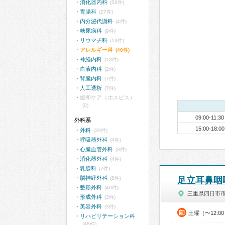
消化器内科
(56件)
胃腸科
(27件)
内分泌代謝科
(4件)
糖尿病科
(9件)
リウマチ科
(13件)
アレルギー科
(40件)
神経内科
(13件)
血液内科
(2件)
腎臓内科
(7件)
人工透析
(7件)
緩和ケア（ホスピス）
(0)
09:00-11:30
外科系
15:00-18:00
外科
(39件)
呼吸器外科
(4件)
心臓血管外科
(3件)
消化器外科
(4件)
乳腺科
(7件)
脳神経外科
(8件)
足立耳鼻咽
整形外科
(40件)
三重県四日市
形成外科
(3件)
美容外科
(3件)
土曜（〜12:0
リハビリテーション科
(48件)