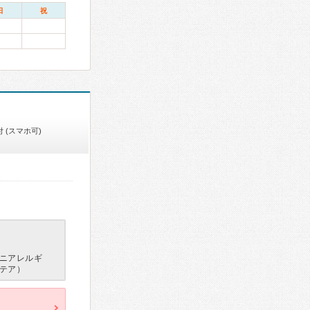
日
祝
 (スマホ可)
ニアレルギ
テア）