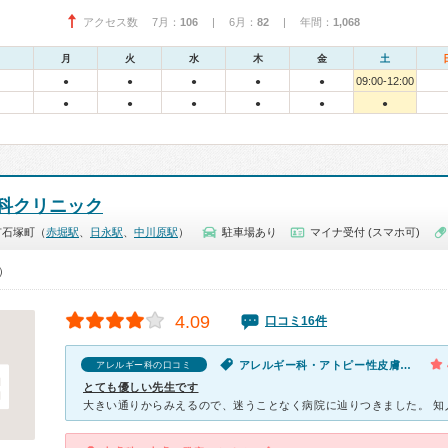
アクセス数 7月：
106
| 6月：
82
| 年間：
1,068
月
火
水
木
金
土
09:00-12:00
●
●
●
●
●
●
●
●
●
●
●
科クリニック
市石塚町（
赤堀駅
、
日永駅
、
中川原駅
）
駐車場あり
マイナ受付 (スマホ可)
0）
4.09
口コミ16件
アレルギー科・アトピー性皮膚炎・皮膚の発疹・かゆみ
アレルギー科の口コミ
とても優しい先生です