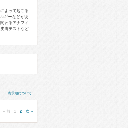
）によって起こる
ルギーなどがあ
に関わるアナフィ
や皮膚テストなど
表示順について
« 前
1
2
次 »