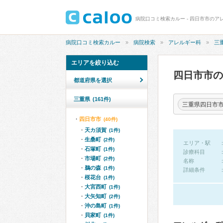
病院口コミ検索カルー - 四日市市のア
病院口コミ検索カルー
病院検索
アレルギー科
三
エリアを絞り込む
四日市市
都道府県を選択
三重県
(161件)
三重県四日市
四日市市
(40件)
天カ須賀
(1件)
生桑町
(2件)
エリア・駅
石塚町
(1件)
診療科目
市場町
(2件)
名称
鵜の森
(1件)
詳細条件
桜花台
(1件)
大宮西町
(1件)
大矢知町
(2件)
沖の島町
(1件)
貝家町
(1件)