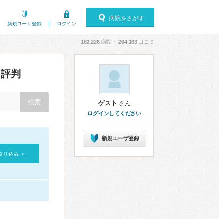
病院をさがす
新規ユーザ登録
ログイン
182,226
病院・
264,163
口コミ
評判
ゲスト
さん
ログインしてください
新規ユーザ登録
絞り込み »