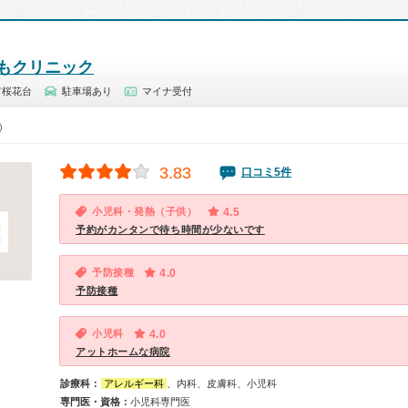
もクリニック
市桜花台
駐車場あり
マイナ受付
0）
3.83
口コミ5件
小児科・発熱（子供）
4.5
予約がカンタンで待ち時間が少ないです
予防接種
4.0
予防接種
小児科
4.0
アットホームな病院
診療科：
アレルギー科
、内科、皮膚科、小児科
専門医・資格：
小児科専門医