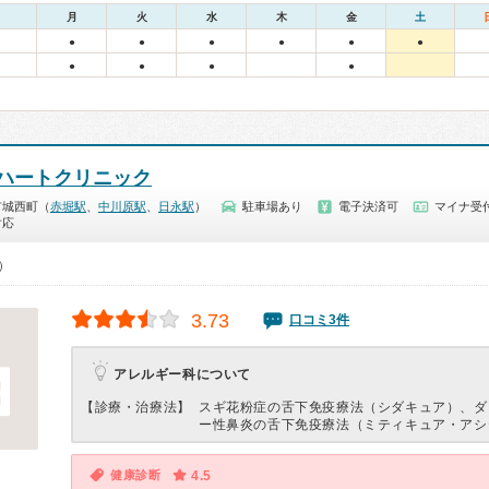
月
火
水
木
金
土
●
●
●
●
●
●
●
●
●
●
ハートクリニック
市城西町（
赤堀駅
、
中川原駅
、
日永駅
）
駐車場あり
電子決済可
マイナ受付
対応
0）
3.73
口コミ3件
アレルギー科について
【診療・治療法】
スギ花粉症の舌下免疫療法（シダキュア）、ダ
ー性鼻炎の舌下免疫療法（ミティキュア・アシ
健康診断
4.5