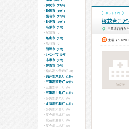
伊勢市
(15件)
松阪市
(10件)
ネット予約
桑名市
(12件)
桜花台こど
鈴鹿市
(20件)
名張市
(9件)
三重県四日市
尾鷲市
(0)
亀山市
(3件)
土曜（〜18:0
鳥羽市
(0)
熊野市
(2件)
いなべ市
(2件)
志摩市
(7件)
伊賀市
(5件)
桑名郡木曽岬町
(0)
員弁郡東員町
(1件)
三重郡菰野町
(2件)
診療所
三重郡朝日町
(0)
三重郡川越町
(1件)
多気郡多気町
(0)
多気郡明和町
(1件)
多気郡大台町
(0)
度会郡玉城町
(0)
度会郡度会町
(0)
度会郡大紀町
(0)