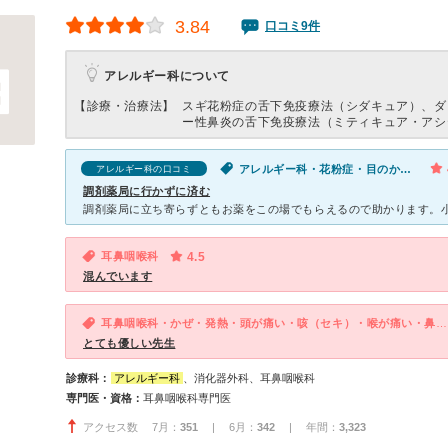
3.84
口コミ9件
アレルギー科について
【診療・治療法】
スギ花粉症の舌下免疫療法（シダキュア）、ダ
ー性鼻炎の舌下免疫療法（ミティキュア・アシ
アレルギー科・花粉症・目のかゆみ
アレルギー科の口コミ
調剤薬局に行かずに済む
耳鼻咽喉科
4.5
混んでいます
耳鼻咽喉科・かぜ・発熱・頭が痛い・咳（セキ）・喉が痛い・鼻のつまり
とても優しい先生
診療科：
アレルギー科
、消化器外科、耳鼻咽喉科
専門医・資格：
耳鼻咽喉科専門医
アクセス数 7月：
351
| 6月：
342
| 年間：
3,323