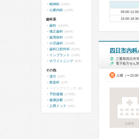
精神科
(18件)
心療内科
(13件)
09:00-12:00
15:00-18:30
歯科系
歯科
(142件)
矯正歯科
(49件)
歯周病科
(10件)
小児歯科
(104件)
歯科口腔外科
(52件)
四日市内科
インプラント
(14件)
三重県四日市
ホワイトニング
(8件)
電子処方せん
その他
土曜（〜15:0
漢方
(2件)
救急科
(1件)
ペインクリニック
(0)
予防接種
(179件)
健康診断
(13件)
人間ドック
(5件)
診療所