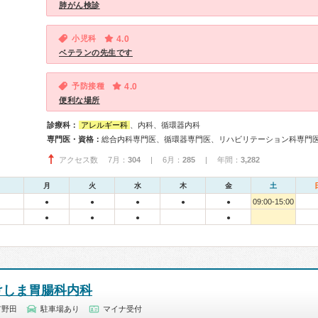
肺がん検診
小児科
4.0
ベテランの先生です
予防接種
4.0
便利な場所
診療科：
アレルギー科
、内科、循環器内科
専門医・資格：
総合内科専門医、循環器専門医、リハビリテーション科専門
アクセス数 7月：
304
| 6月：
285
| 年間：
3,282
月
火
水
木
金
土
09:00-15:00
●
●
●
●
●
●
●
●
●
けしま胃腸科内科
市野田
駐車場あり
マイナ受付