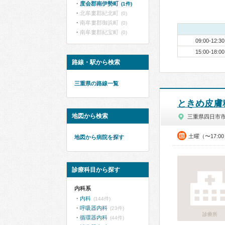
度会郡南伊勢町
(1件)
北牟婁郡紀北町
(0)
南牟婁郡御浜町
(0)
南牟婁郡紀宝町
(0)
09:00-12:30
15:00-18:00
路線・駅から検索
三重県の路線一覧
ときめ皮膚
地図から検索
三重県四日市
土曜（〜17:0
地図から病院を探す
診療科目から探す
内科系
内科
(144件)
呼吸器内科
(23件)
診療所
循環器内科
(44件)