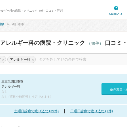
レルギー科の病院・クリニック 40件 口コミ・評判
Calooとは
重県
四日市市
のアレルギー科の病院・クリニック
口コミ・
（40件）
×
×
市
アレルギー科
三重県四日市市
アレルギー科
条件変更・
なし
なし (曜日や時間帯を指定できます)
土曜日診療で絞り込む (39件)
日曜日診療で絞り込む (1件)