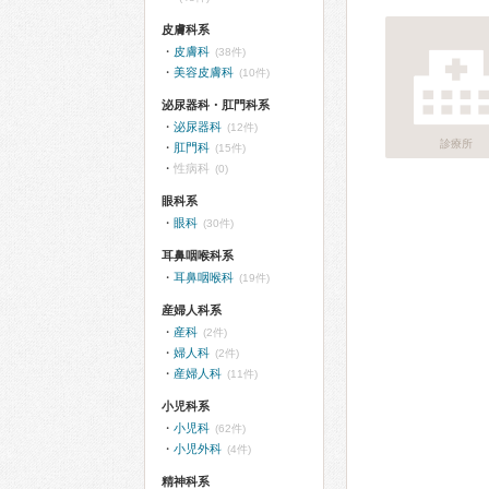
皮膚科系
皮膚科
(38件)
美容皮膚科
(10件)
泌尿器科・肛門科系
泌尿器科
(12件)
診療所
肛門科
(15件)
性病科
(0)
眼科系
眼科
(30件)
耳鼻咽喉科系
耳鼻咽喉科
(19件)
産婦人科系
産科
(2件)
婦人科
(2件)
産婦人科
(11件)
小児科系
小児科
(62件)
小児外科
(4件)
精神科系