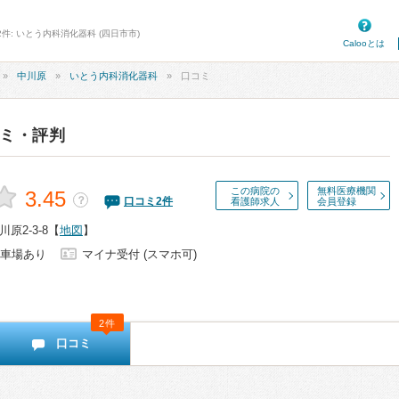
件: いとう内科消化器科 (四日市市)
Calooとは
中川原
いとう内科消化器科
口コミ
ミ・評判
この病院の
無料医療機関
3.45
？
口コミ
2
件
看護師求人
会員登録
原2-3-8
【
地図
】
車場あり
マイナ受付 (スマホ可)
2件
口コミ