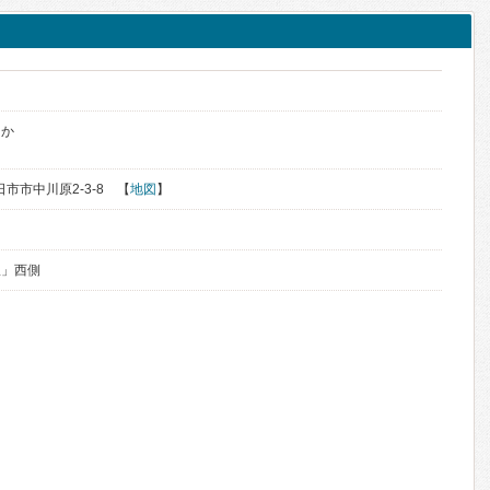
きか
日市市中川原2-3-8 【
地図
】
駅」西側