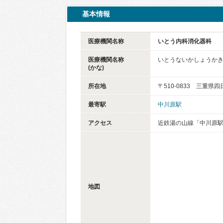
基本情報
医療機関名称
いとう内科消化器科
医療機関名称
いとうないかしょうか
(かな)
所在地
〒510-0833 三重県四
最寄駅
中川原駅
アクセス
近鉄湯の山線「中川原
地図