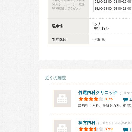
正確な診療時間は医療機
09:00-12:00
09:00-12:00
関のホームページ・電話
等で確認してください
15:00-18:00
15:00-18:00
あり
駐車場
無料:13台
管理医師
伊東 猛
近くの病院
竹尾内科クリニック
(三重県
3.75
棟方内科
(三重県四日市市沖の島町
3.59