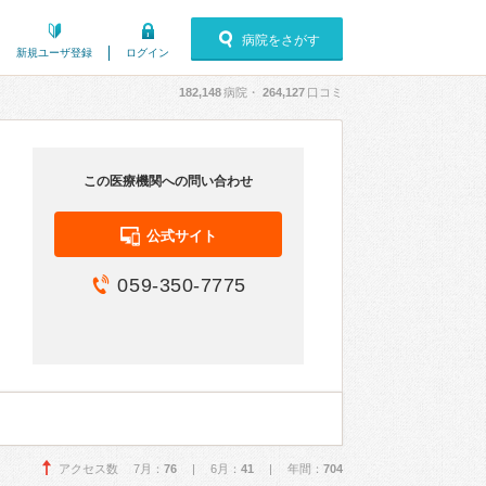
病院をさがす
新規ユーザ登録
ログイン
182,148
病院・
264,127
口コミ
この医療機関への問い合わせ
公式サイト
059-350-7775
アクセス数 7月：
76
| 6月：
41
| 年間：
704