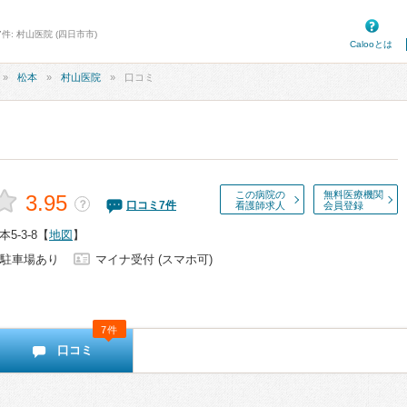
件: 村山医院 (四日市市)
Calooとは
松本
村山医院
口コミ
この病院の
無料医療機関
3.95
？
口コミ
7
件
看護師求人
会員登録
-3-8
【
地図
】
駐車場あり
マイナ受付 (スマホ可)
7件
口コミ