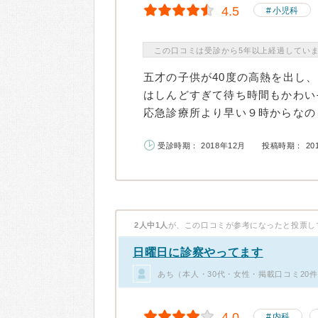
4.5
小児科
この口コミは受診から5年以上経過してい
五才の子供が40度の高熱を出し
はしんどすぎて待ち時間もかわい
応急診療所より早い９時からなのも
受診時期： 2018年12月
投稿時期： 20
2人中1人
が、この口コミが参考になったと投票し
日曜日に診察やってます
あち（本人・30代・女性・掲載口コミ20
4.0
内科