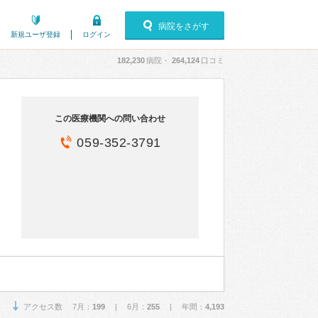
病院をさがす
新規ユーザ登録
ログイン
182,230
病院・
264,124
口コミ
この医療機関への問い合わせ
059-352-3791
アクセス数 7月：
199
| 6月：
255
| 年間：
4,193