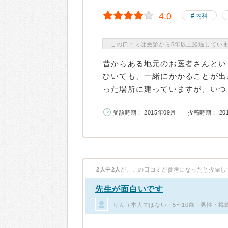
4.0
内科
この口コミは受診から5年以上経過してい
昔からある地元のお医者さんとい
ひいても、一緒にかかることが出
った場所に建っていますが、いつも
受診時期： 2015年09月
投稿時期： 20
2人中2人
が、この口コミが参考になったと投票し
先生が面白いです
りん（本人ではない・5〜10歳・男性・掲