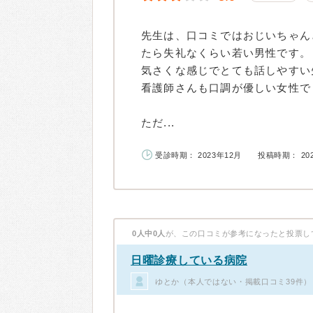
先生は、口コミではおじいちゃん
たら失礼なくらい若い男性です。
気さくな感じでとても話しやすい
看護師さんも口調が優しい女性で
ただ...
受診時期： 2023年12月
投稿時期： 20
0人中0人
が、この口コミが参考になったと投票し
日曜診療している病院
ゆとか（本人ではない・掲載口コミ39件）