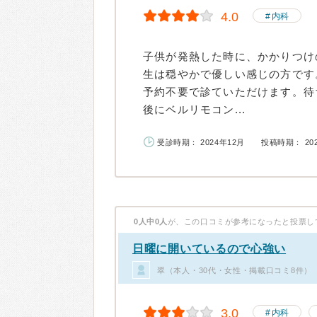
4.0
内科
子供が発熱した時に、かかりつけ
生は穏やかで優しい感じの方です
予約不要で診ていただけます。待
後にベルリモコン...
受診時期： 2024年12月
投稿時期： 20
0人中0人
が、この口コミが参考になったと投票し
日曜に開いているので心強い
翠（本人・30代・女性・掲載口コミ8件）
3.0
内科