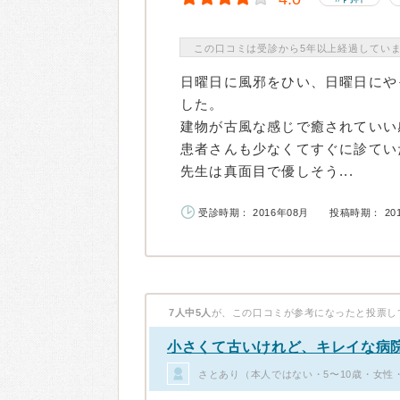
この口コミは受診から5年以上経過してい
日曜日に風邪をひい、日曜日にや
した。
建物が古風な感じで癒されていい
患者さんも少なくてすぐに診てい
先生は真面目で優しそう...
受診時期： 2016年08月
投稿時期： 20
7人中5人
が、この口コミが参考になったと投票し
小さくて古いけれど、キレイな病
さとあり（本人ではない・5〜10歳・女性