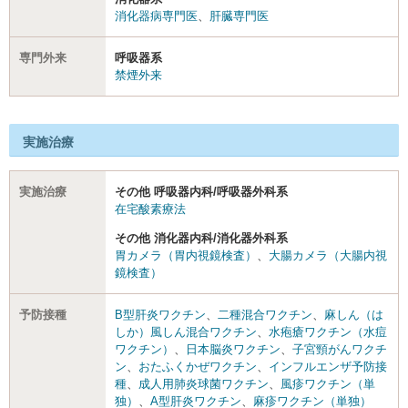
消化器病専門医
、
肝臓専門医
専門外来
呼吸器系
禁煙外来
実施治療
実施治療
その他 呼吸器内科/呼吸器外科系
在宅酸素療法
その他 消化器内科/消化器外科系
胃カメラ（胃内視鏡検査）
、
大腸カメラ（大腸内視
鏡検査）
予防接種
B型肝炎ワクチン
、
二種混合ワクチン
、
麻しん（は
しか）風しん混合ワクチン
、
水疱瘡ワクチン（水痘
ワクチン）
、
日本脳炎ワクチン
、
子宮頸がんワクチ
ン
、
おたふくかぜワクチン
、
インフルエンザ予防接
種
、
成人用肺炎球菌ワクチン
、
風疹ワクチン（単
独）
、
A型肝炎ワクチン
、
麻疹ワクチン（単独）