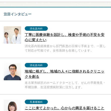
注目インタビュー
消化器内科
丁寧に医療体験を設計し、検査や手術の不安を安
心に変えたい
消化器内視鏡検査から肛門疾患の日帰り手術まで、一貫し
て対応が可能です。女性医師も在籍しています。
消化器内科
地域に根ざし、地域の人々に信頼されるクリニッ
クを創る
名古屋市緑区のホームドクターとして、がんの早期発見・
早期治療、生活習慣病対策に注力します。
耳鼻咽喉科
ここに来てよかった。心からの満足を届けること