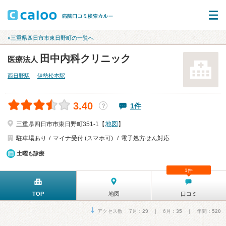
«三重県四日市市東日野町の一覧へ
田中内科クリニック
医療法人
西日野駅
伊勢松本駅
3.40
1件
？
地図
三重県四日市市東日野町351-1【
】
駐車場あり
マイナ受付 (スマホ可)
電子処方せん対応
土曜も診療
1件
TOP
地図
口コミ
アクセス数 7月：
29
| 6月：
35
| 年間：
520