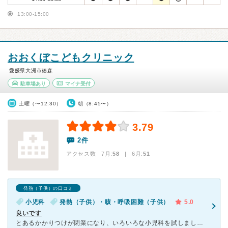
13:00-15:00
おおくぼこどもクリニック
愛媛県大洲市徳森
駐車場あり
マイナ受付
土曜（〜12:30）
朝（8:45〜）
3.79
2件
アクセス数 7月:
58
| 6月:
51
発熱（子供）の口コミ
小児科
発熱（子供）・咳・呼吸困難（子供）
5.0
良いです
とあるかかりつけが閉業になり、いろいろな小児科を試しましたが、最終的にこちらに落ち着きました。 先生も、わからないことにはきちんと答えてくれますし、詳しい説明を書いた紙を渡してくれるなど、とても