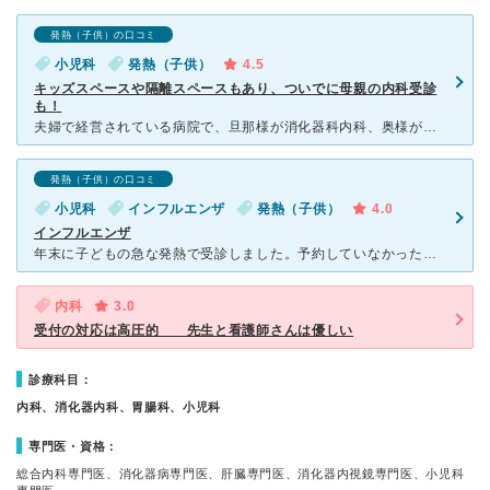
発熱（子供）の口コミ
小児科
発熱（子供）
4.5
キッズスペースや隔離スペースもあり、ついでに母親の内科受診
も！
夫婦で経営されている病院で、旦那様が消化器科内科、奥様が小児科を担当されています。小児科は検診時には疾病ルームと隔離してくれるので安心です。看護師さんも優しく丁寧ですよ。キッズスペースもあるので待ち時
発熱（子供）の口コミ
小児科
インフルエンザ
発熱（子供）
4.0
インフルエンザ
年末に子どもの急な発熱で受診しました。予約していなかったので結構待ちましたが診察してもらえてありがたかったです。コロナとインフル両方検査してくださり5分ほどで結果が出てインフルエンザ陽性とのことでした
内科
3.0
受付の対応は高圧的 先生と看護師さんは優しい
診療科目：
内科、消化器内科、胃腸科、小児科
専門医・資格：
総合内科専門医、消化器病専門医、肝臓専門医、消化器内視鏡専門医、小児科