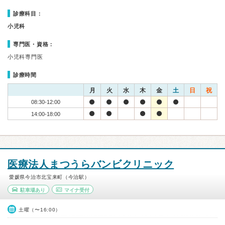
診療科目：
小児科
専門医・資格：
小児科専門医
診療時間
月
火
水
木
金
土
日
祝
08:30-12:00
14:00-18:00
医療法人まつうらバンビクリニック
愛媛県今治市北宝来町（今治駅）
駐車場あり
マイナ受付
土曜（〜16:00）