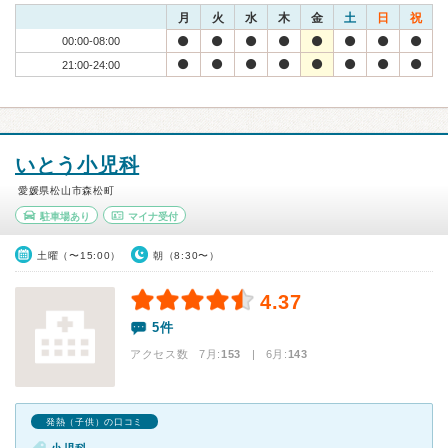
月
火
水
木
金
土
日
祝
00:00-08:00
21:00-24:00
いとう小児科
愛媛県松山市森松町
駐車場あり
マイナ受付
土曜（〜15:00）
朝（8:30〜）
4.37
5件
アクセス数 7月:
153
| 6月:
143
発熱（子供）の口コミ