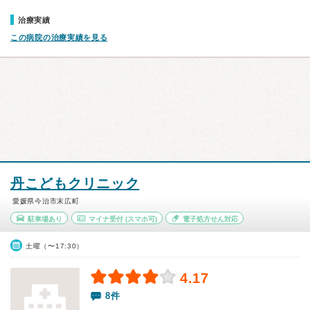
治療実績
この病院の治療実績を見る
丹こどもクリニック
愛媛県今治市末広町
駐車場あり
マイナ受付
(スマホ可)
電子処方せん対応
土曜（〜17:30）
4.17
8件