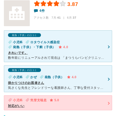
3.87
4件
アクセス数 7月:
41
| 6月:
37
発熱（子供）の口コミ
小児科
ロタウイルス感染症
発熱（子供）・下痢（子供）
4.0
きれいです。
数年前にリニューアルされて現在は 「まつうらバンビクリニック」になっているかと思います。 以前は昔からある小児科という感じで 先生もおじいちゃん先生でしたが 新しくなって建物も明るく可愛い感じ
発熱（子供）の口コミ
小児科
かぜ
発熱（子供）
4.0
掛かりつけのお医者さん
気さくな先生とフレンドリーな看護師さん、丁寧な受付スタッフの皆さんと明るいクリニックです。 疑問に思ったことは臆さず聞ける雰囲気の先生にはいつも色々と教えて頂いています。看護師さんも患者さんはたくさ
小児科
気管支喘息
5.0
対応がいい