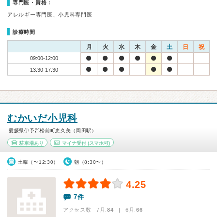
専門医・資格：
アレルギー専門医、小児科専門医
診療時間
月
火
水
木
金
土
日
祝
09:00-12:00
13:30-17:30
むかいだ小児科
愛媛県伊予郡松前町恵久美（岡田駅）
駐車場あり
マイナ受付
(スマホ可)
土曜（〜12:30）
朝（8:30〜）
4.25
7件
アクセス数 7月:
84
| 6月:
66