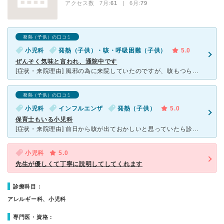
アクセス数 7月:
61
| 6月:
79
発熱（子供）の口コミ
小児科
発熱（子供）・咳・呼吸困難（子供）
5.0
ぜんそく気味と言われ、通院中です
[症状・来院理由] 風邪の為に来院していたのですが、咳もつらそうでぜぇぜぇしていました。 [医師の診断・治療法] 咳の出方が喘息気味であり、同じ症状が3度でた為小児喘息と診断されました。特に大き
発熱（子供）の口コミ
小児科
インフルエンザ
発熱（子供）
5.0
保育士もいる小児科
[症状・来院理由] 前日から咳が出ておかしいと思っていたら診察当日から高熱が出て、気が付いたのが診療開始時間が しばらくすぎていたので混雑が予想されましたが携帯電話から予約状況がわかり、待ち時間ま
小児科
5.0
先生が優しくて丁寧に説明してしてくれます
診療科目：
アレルギー科、小児科
専門医・資格：