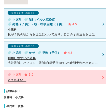
発熱（子供）の口コミ
小児科
RSウイルス感染症
発熱（子供）・咳・呼吸困難（子供）
4.5
小児科
私が子供の頃からお世話になっており、自分の子供達もお世話になっています。人気ぐあるので、いつも混んでいますが、しっかりあらゆる可能性を判断し的確な診断をしてくれます。年末年始に赤ちゃんが風邪を引き原因
発熱（子供）の口コミ
小児科
かぜ
発熱（子供）
4.5
利用しやすい小児科
携帯電話、パソコン、電話(自動受付)から24時間予約が出来ます(初診もできる)都合が悪くなったら予約取り消しもできます。予約制でも混んでる時は待ち時間が長いときがありますが、予約制のおかげで無駄な待ち
小児科
5.0
とてもよい。
診療科目：
皮膚科、小児科
専門医・資格：