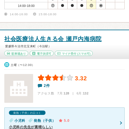
14:00-18:00
14:00-16:00
15:00-18:00
社会医療法人生きる会 瀬戸内海病院
愛媛県今治市北宝来町（今治駅）
駐車場あり
電子決済可
マイナ受付
(スマホ可)
土曜（〜12:30）
3.32
2件
アクセス数 7月:
128
| 6月:
132
発熱（子供）の口コミ
小児科
発熱（子供）
5.0
小児科の先生が素晴らしい