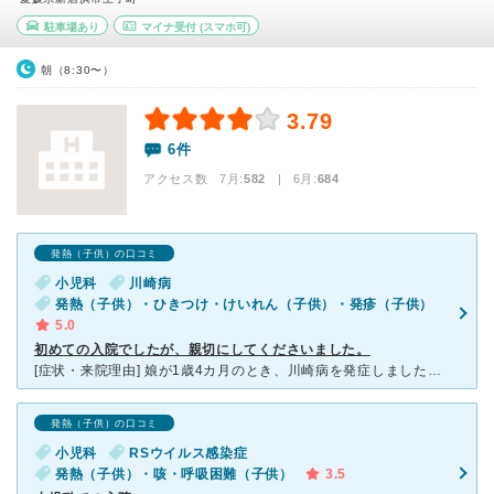
駐車場あり
マイナ受付
(スマホ可)
朝（8:30〜）
3.79
6件
アクセス数 7月:
582
| 6月:
684
発熱（子供）の口コミ
小児科
川崎病
発熱（子供）・ひきつけ・けいれん（子供）・発疹（子供）
5.0
初めての入院でしたが、親切にしてくださいました。
[症状・来院理由] 娘が1歳4カ月のとき、川崎病を発症しました。 高熱が2～3日続き、けいれんと顔や体に発疹がありました。 他病院を受診し、入院になったので紹介で住友病院にかかりました。
発熱（子供）の口コミ
小児科
RSウイルス感染症
発熱（子供）・咳・呼吸困難（子供）
3.5