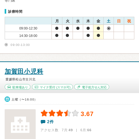
専門医
診療時間
月
火
水
木
金
土
日
祝
09:00-12:30
14:30-18:00
09:00-13:00
加賀田小児科
愛媛県松山市古川北
駐車場あり
マイナ受付
(スマホ可)
電子処方せん対応
土曜（〜16:00）
3.67
2件
アクセス数 7月:
49
| 6月:
66