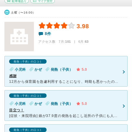
駐車場あり
マイナ受付
土曜（〜16:00）
3.98
8件
アクセス数 7月:
101
| 6月:
63
発熱（子供）の口コミ
小児科
かぜ
発熱（子供）
5.0
感謝
12月から保育園を急遽利用することになり、時期も悪かったのか何度も風邪をもらい、自宅から近かったので去年の年末は何度もこちらの小児科に通いました。受診の際には、先生は血液検査をしてくれて説明も丁寧にし
発熱（子供）の口コミ
小児科
かぜ
発熱（子供）
5.0
目立つ！
[症状・来院理由] 娘が37.9度の発熱を起こし近所の子供にも人気があるくす小児科さんに初めての診察に来院させて頂きました。 今は当分行っていませんが初めて行った当時は真っ黄色の明るすぎる建物です
発熱（子供）の口コミ