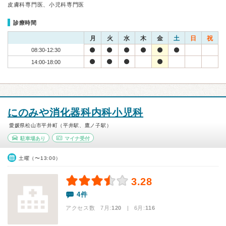
皮膚科専門医、小児科専門医
診療時間
月
火
水
木
金
土
日
祝
08:30-12:30
14:00-18:00
にのみや消化器科内科小児科
愛媛県松山市平井町（平井駅、鷹ノ子駅）
駐車場あり
マイナ受付
土曜（〜13:00）
3.28
4件
アクセス数 7月:
120
| 6月:
116