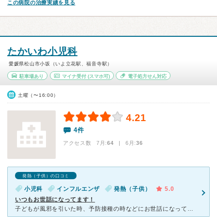
この病院の治療実績を見る
たかいわ小児科
愛媛県松山市小坂（いよ立花駅、福音寺駅）
駐車場あり
マイナ受付
(スマホ可)
電子処方せん対応
土曜（〜16:00）
4.21
4件
アクセス数 7月:
64
| 6月:
36
発熱（子供）の口コミ
小児科
インフルエンザ
発熱（子供）
5.0
いつもお世話になってます！
子どもが風邪を引いた時、予防接種の時などにお世話になってます。受付の方もとても感じがよく、気さくに話しかけてくれる感じです。webで予約が取れて、あと何番目かもリアルタイムでわかるので、助かります。先