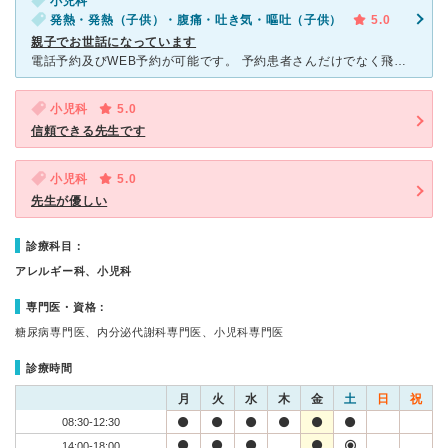
小児科
発熱・発熱（子供）・腹痛・吐き気・嘔吐（子供）
5.0
親子でお世話になっています
電話予約及びWEB予約が可能です。 予約患者さんだけでなく飛び込みの患者さんもいますので、予約をしていても混んでいれば30分近く待つこともあります。 ですが、病気の患者さんと、予防接種や感染の
小児科
5.0
信頼できる先生です
小児科
5.0
先生が優しい
診療科目：
アレルギー科、小児科
専門医・資格：
糖尿病専門医、内分泌代謝科専門医、小児科専門医
診療時間
月
火
水
木
金
土
日
祝
08:30-12:30
14:00-18:00