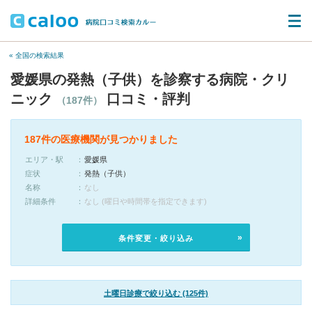
« 全国の検索結果
愛媛県の発熱（子供）を診察する病院・クリ
ニック
口コミ・評判
（187件）
187件の医療機関が見つかりました
エリア・駅
愛媛県
症状
発熱（子供）
名称
なし
詳細条件
なし (曜日や時間帯を指定できます)
条件変更・絞り込み
土曜日診療で絞り込む (125件)