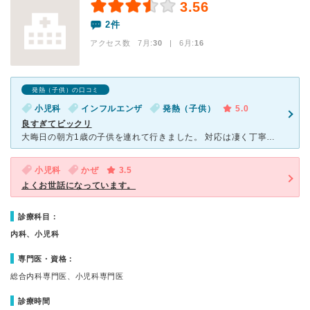
3.56
2件
アクセス数 7月:
30
| 6月:
16
発熱（子供）の口コミ
小児科
インフルエンザ
発熱（子供）
5.0
良すぎてビックリ
大晦日の朝方1歳の子供を連れて行きました。 対応は凄く丁寧で、診察までも早かったです。 救急対応で本来は一日分の応急処方のところ、正月前で、休みになることを考慮して頂き、普通に処方してくれました。
小児科
かぜ
3.5
よくお世話になっています。
診療科目：
内科、小児科
専門医・資格：
総合内科専門医、小児科専門医
診療時間