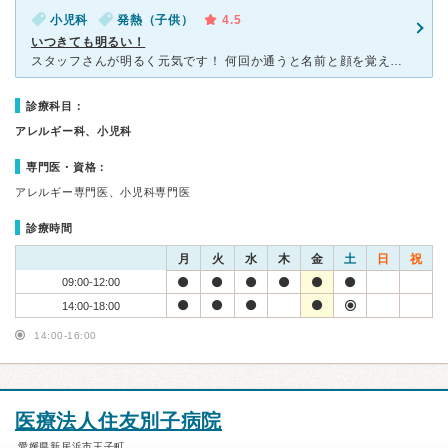
小児科
発熱（子供）
4.5
いつきても明るい！
スタッフさんが明るく元気です！ 何回か通うと名前と顔を覚え頂き、いつもスタッフの方から声をかけて頂けます！ 先生は、とっても優しいですよ！ 注射はいつも 世界で一番痛くないように！ とか
診療科目：
アレルギー科、小児科
専門医・資格：
アレルギー専門医、小児科専門医
診療時間
月
火
水
木
金
土
日
祝
09:00-12:00
14:00-18:00
14:00-16:00
医療法人住友別子病院
愛媛県新居浜市王子町