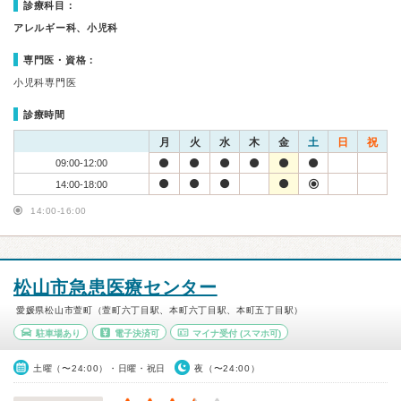
診療科目：
アレルギー科、小児科
専門医・資格：
小児科専門医
診療時間
月
火
水
木
金
土
日
祝
09:00-12:00
14:00-18:00
14:00-16:00
松山市急患医療センター
愛媛県松山市萱町（萱町六丁目駅、本町六丁目駅、本町五丁目駅）
駐車場あり
電子決済可
マイナ受付
(スマホ可)
土曜（〜24:00）・日曜・祝日
夜（〜24:00）