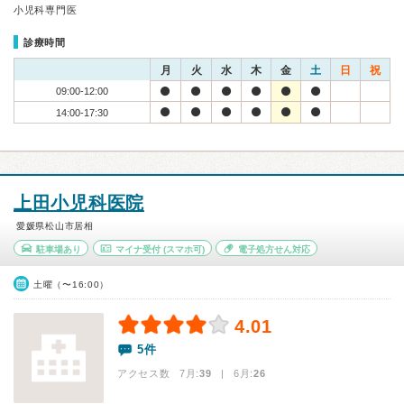
小児科専門医
診療時間
月
火
水
木
金
土
日
祝
09:00-12:00
14:00-17:30
上田小児科医院
愛媛県松山市居相
駐車場あり
マイナ受付
(スマホ可)
電子処方せん対応
土曜（〜16:00）
4.01
5件
アクセス数 7月:
39
| 6月:
26