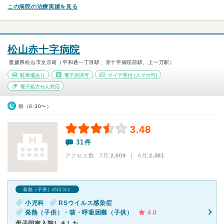
この病院の治療実績を見る
松山赤十字病院
愛媛県松山市文京町（平和通一丁目駅、赤十字病院前駅、上一万駅）
駐車場あり
電子決済可
マイナ受付
(スマホ可)
電子処方せん対応
朝（8:30〜）
3.48
31件
アクセス数 7月:
2,009
| 6月:
2,081
発熱（子供）の口コミ
小児科
RSウイルス感染症
発熱（子供）・咳・呼吸困難（子供）
4.0
母子同室入院しました