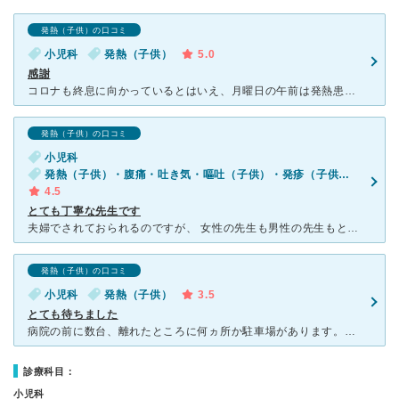
発熱（子供）の口コミ
小児科
発熱（子供）
5.0
感謝
コロナも終息に向かっているとはいえ、月曜日の午前は発熱患者でごった返していました。にも関わらず手際良く、しかも丁寧に優しく診ていただき救われました。ありがとうございました。先生をはじめ、看護師さん、受
発熱（子供）の口コミ
小児科
発熱（子供）・腹痛・吐き気・嘔吐（子供）・発疹（子供）・咳・呼吸困難（子供）
4.5
とても丁寧な先生です
夫婦でされておられるのですが、 女性の先生も男性の先生もとても丁寧に診察してくださります。 話し方も柔らかいのでお医者さん特有の威圧感がなく小さなことまで相談しやすいです。 また、お薬を入れてく
発熱（子供）の口コミ
小児科
発熱（子供）
3.5
とても待ちました
病院の前に数台、離れたところに何ヵ所か駐車場があります。子供を連れて離れてる所の駐車場は、少し大変かもしれません。古くからある病院です。建物は昔のものではなくてきれいにされてます。待合室には小さな遊ぶ
診療科目：
小児科