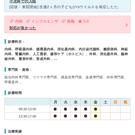
小児科での入院
[症状・来院理由] 生後2ヶ月の子どもがrsウイルスを発症したため入院しました。 [医師の診断・治療法] 他の小児科で誤診をされ、発見が遅れて命の危機に陥りました。 先生は迅速な対応をして下さ
内科
インフルエンザ
発熱
5.0
対応が良かった
診療科目：
内科、呼吸器内科、循環器内科、消化器内科、内分泌代謝科、糖尿病科、神経
内科、腎臓内科、人工透析、緩和ケア（ホスピス）、外科、消化器外科、脳神
経外科、整形外科、形成外科、…
専門医・資格：
総合内科専門医、リウマチ専門医、感染症専門医、血液専門医、外科専門医、
呼吸器外…
診療時間
月
火
水
木
金
土
日
祝
08:30-13:00
13:30-17:00
治療実績