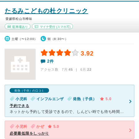
たるみこどもの杜クリニック
愛媛県松山市樽味
駐車場あり
マイナ受付
(スマホ可)
土曜（〜12:00）
朝（8:30〜）
3.92
2件
アクセス数 7月:
45
| 6月:
22
発熱（子供）の口コミ
小児科
インフルエンザ
発熱（子供）
5.0
予約できる
ネットから予約して受診できるので、しんどい時でも待ち時間が少ないです。車で待機も出来ますし、予約番号確認し待ち時間も確認出来ます。 呼び出しも電話でして頂けるので助かります。 インフルエンザ多くて
小児科
かぜ
5.0
必要最低限をしっかり