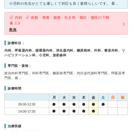
小児科の先生がとても優しくて対応も良く素晴らしいです。 看護師さんも息子に対してとても優しくて楽しませながらも処置がとても早いのでびっくりしました。 診察室も子供が喜ぶ仕掛けを作っている事でとても
内科
発熱・胃痛・腹痛・吐き気・嘔吐・慢性の下痢
2.5
救急
診療科目：
内科、呼吸器内科、循環器内科、消化器内科、糖尿病科、外科、整形外科、リ
ハビリテーション科、小児科、放射線科
専門医・資格：
総合内科専門医、外科専門医、糖尿病専門医、内分泌代謝科専門医、呼吸器専
門医、循…
診療時間
月
火
水
木
金
土
日
祝
09:00-12:30
14:00-17:30
治療実績