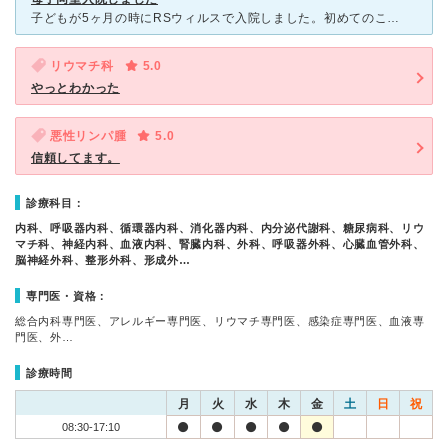
子どもが5ヶ月の時にRSウィルスで入院しました。初めてのことだったので不安で仕方がなかったのですが、先生も看護師さんも凄く優しくて安心できました。ただ小児科病棟は少し古く、ベッドが狭いので母子同室はか
リウマチ科
5.0
やっとわかった
悪性リンパ腫
5.0
信頼してます。
診療科目：
内科、呼吸器内科、循環器内科、消化器内科、内分泌代謝科、糖尿病科、リウ
マチ科、神経内科、血液内科、腎臓内科、外科、呼吸器外科、心臓血管外科、
脳神経外科、整形外科、形成外…
専門医・資格：
総合内科専門医、アレルギー専門医、リウマチ専門医、感染症専門医、血液専
門医、外…
診療時間
月
火
水
木
金
土
日
祝
08:30-17:10