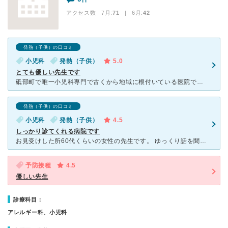
アクセス数 7月:
71
| 6月:
42
発熱（子供）の口コミ
小児科
発熱（子供）
5.0
とても優しい先生です
砥部町で唯一小児科専門で古くから地域に根付いている医院です。 予防接種から急な病気まで子どもがずっとお世話になっています。 他の方も書かれていますが受付の方々は子どもに笑顔というかんじではなく
発熱（子供）の口コミ
小児科
発熱（子供）
4.5
しっかり診てくれる病院です
お見受けした所60代くらいの女性の先生です。 ゆっくり話を聞いてくださり、しっかり説明をしてくださいます。 他にかかりつけの病院があるのですが、 その病院が予約も取れないほど込み合っている時
予防接種
4.5
優しい先生
診療科目：
アレルギー科、小児科