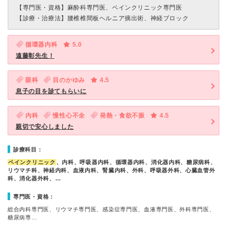
【専門医・資格】
麻酔科専門医、ペインクリニック専門医
【診療・治療法】
腰椎椎間板ヘルニア摘出術、神経ブロック
循環器内科
5.0
遠藤彰先生！
眼科
目のかゆみ
4.5
息子の目を診てもらいに
内科
慢性心不全
発熱・食欲不振
4.5
親切で安心しました
診療科目：
ペインクリニック
、内科、呼吸器内科、循環器内科、消化器内科、糖尿病科、
リウマチ科、神経内科、血液内科、腎臓内科、外科、呼吸器外科、心臓血管外
科、消化器外科、…
専門医・資格：
総合内科専門医、リウマチ専門医、感染症専門医、血液専門医、外科専門医、
糖尿病専…