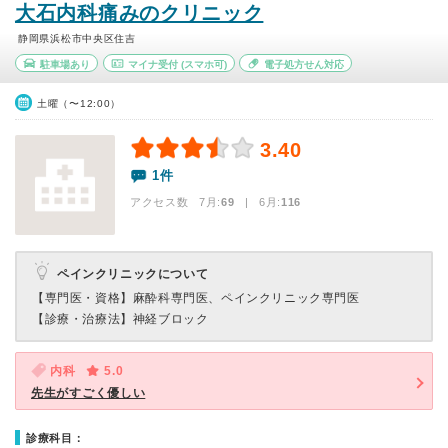
大石内科痛みのクリニック
静岡県浜松市中央区住吉
駐車場あり
マイナ受付
(スマホ可)
電子処方せん対応
土曜（〜12:00）
3.40
1件
アクセス数 7月:
69
| 6月:
116
ペインクリニックについて
【専門医・資格】
麻酔科専門医、ペインクリニック専門医
【診療・治療法】
神経ブロック
内科
5.0
先生がすごく優しい
診療科目：