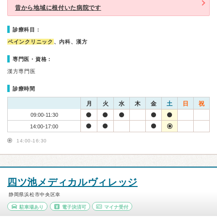
昔から地域に根付いた病院です
診療科目：
ペインクリニック
、内科、漢方
専門医・資格：
漢方専門医
診療時間
月
火
水
木
金
土
日
祝
09:00-11:30
14:00-17:00
14:00-16:30
四ツ池メディカルヴィレッジ
静岡県浜松市中央区幸
駐車場あり
電子決済可
マイナ受付