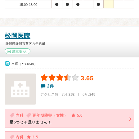
15:00-18:00
松岡医院
静岡県静岡市葵区八千代町
駐車場あり
土曜（〜16:30）
3.65
2件
アクセス数 7月:
282
| 6月:
248
内科
更年期障害（女性）
5.0
星5つじゃ足りません！
内科
3.5