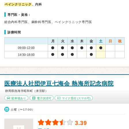
ペインクリニック
、内科
専門医・資格：
総合内科専門医、麻酔科専門医、ペインクリニック専門医
診療時間
月
火
水
木
金
土
日
祝
09:00-12:00
14:30-18:00
医療法人社団伊豆七海会 熱海所記念病院
静岡県熱海市昭和町（来宮駅）
駐車場あり
電子決済可
マイナ受付
(スマホ可)
土曜（〜17:00）
3.39