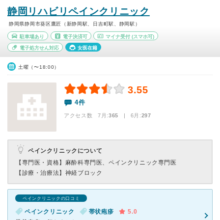
静岡リハビリペインクリニック
静岡県静岡市葵区鷹匠（新静岡駅、日吉町駅、静岡駅）
駐車場あり
電子決済可
マイナ受付
(スマホ可)
電子処方せん対応
女医在籍
土曜（〜18:00）
3.55
4件
アクセス数 7月:
365
| 6月:
297
ペインクリニックについて
【専門医・資格】
麻酔科専門医、ペインクリニック専門医
【診療・治療法】
神経ブロック
ペインクリニックの口コミ
ペインクリニック
帯状疱疹
5.0