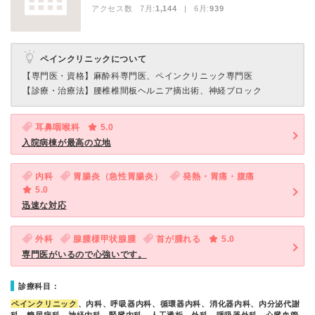
アクセス数 7月:
1,144
| 6月:
939
ペインクリニックについて
【専門医・資格】
麻酔科専門医、ペインクリニック専門医
【診療・治療法】
腰椎椎間板ヘルニア摘出術、神経ブロック
耳鼻咽喉科
5.0
入院病棟が最高の立地
内科
胃腸炎（急性胃腸炎）
発熱・胃痛・腹痛
5.0
迅速な対応
外科
腺腫様甲状腺腫
首が腫れる
5.0
専門医がいるので心強いです。
診療科目：
ペインクリニック
、内科、呼吸器内科、循環器内科、消化器内科、内分泌代謝