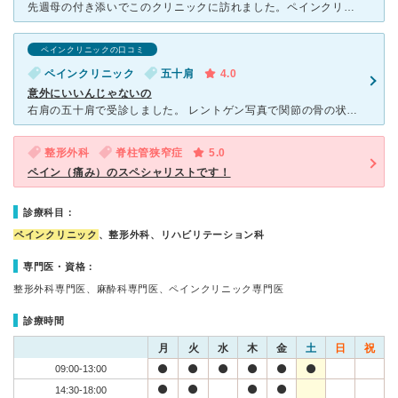
先週母の付き添いでこのクリニックに訪れました。ペインクリニックと言うものが診療科であることを初めて知りました。 でも行ってみてびっくりしました。なぜなら、今までのどんなクリニックや病院の先生より
ペインクリニックの口コミ
ペインクリニック
五十肩
4.0
意外にいいんじゃないの
右肩の五十肩で受診しました。 レントゲン写真で関節の骨の状態を確認して、エコーで狙い目をつけて場所を特定して、鎮痛剤を注射しました。 以前受診した別のクリニックではレントゲン写真の確認はしましたが
整形外科
脊柱管狭窄症
5.0
ペイン（痛み）のスペシャリストです！
診療科目：
ペインクリニック
、整形外科、リハビリテーション科
専門医・資格：
整形外科専門医、麻酔科専門医、ペインクリニック専門医
診療時間
月
火
水
木
金
土
日
祝
09:00-13:00
14:30-18:00