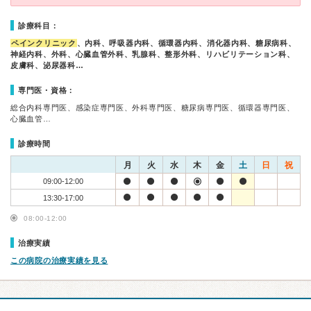
診療科目：
ペインクリニック
、内科、呼吸器内科、循環器内科、消化器内科、糖尿病科、
神経内科、外科、心臓血管外科、乳腺科、整形外科、リハビリテーション科、
皮膚科、泌尿器科…
専門医・資格：
総合内科専門医、感染症専門医、外科専門医、糖尿病専門医、循環器専門医、
心臓血管…
診療時間
月
火
水
木
金
土
日
祝
09:00-12:00
13:30-17:00
08:00-12:00
治療実績
この病院の治療実績を見る