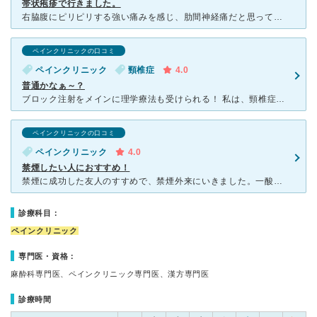
帯状疱疹で行きました。
右脇腹にピリピリする強い痛みを感じ、肋間神経痛だと思って行ったら、帯状疱疹でした。その後、帯状疱疹後神経痛も何度か経験し、全て水谷先生にお世話になってます。 ひどい痛みの時には、ブロック注射をお願い
ペインクリニックの口コミ
ペインクリニック
頸椎症
4.0
普通かなぁ～？
ブロック注射をメインに理学療法も受けられる！ 私は、頸椎症で通院していますが、良いと思います。 ただ、待合室が付き添いの人と会計待ちの人が椅子を占領していて、患者が座れない状況が多々あります。
ペインクリニックの口コミ
ペインクリニック
4.0
禁煙したい人におすすめ！
禁煙に成功した友人のすすめで、禁煙外来にいきました。一酸化炭素の濃度測定、ニコチン依存度のテストをおこないました。男性の先生で、サバサバとしています。禁煙の意思をしっかりと確かめられました。薬はチャン
診療科目：
ペインクリニック
専門医・資格：
麻酔科専門医、ペインクリニック専門医、漢方専門医
診療時間