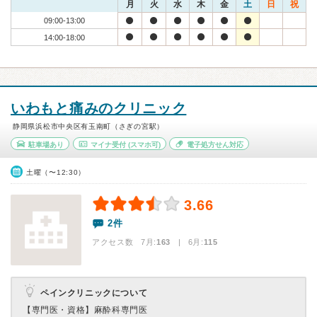
月
火
水
木
金
土
日
祝
09:00-13:00
14:00-18:00
いわもと痛みのクリニック
静岡県浜松市中央区有玉南町（さぎの宮駅）
駐車場あり
マイナ受付
(スマホ可)
電子処方せん対応
土曜（〜12:30）
3.66
2件
アクセス数 7月:
163
| 6月:
115
ペインクリニックについて
【専門医・資格】
麻酔科専門医