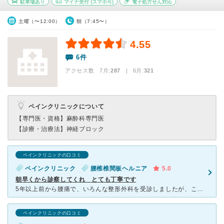
駐車場あり
マイナ受付
(スマホ可)
電子処方せん対応
土曜（〜12:00）
朝（7:45〜）
4.55
6件
アクセス数 7月:
287
| 6月:
321
ペインクリニックについて
【専門医・資格】
麻酔科専門医
【診療・治療法】
神経ブロック
ペインクリニックの口コミ
ペインクリニック
腰椎椎間板ヘルニア
5.0
朝早くから診察してくれ とても丁寧です
5年以上前から腰痛で、いろんな整形外科を受診しましたが、こちらの病院は本当に親切、丁寧に診察してくれます。 椎間板ヘルニアでブロック注射をしてもらいますが、今までのどこの病院よりも痛みもなく、そ
ペインクリニックの口コミ