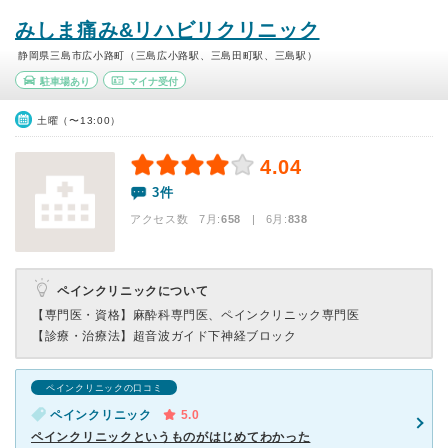
みしま痛み&リハビリクリニック
静岡県三島市広小路町（三島広小路駅、三島田町駅、三島駅）
駐車場あり
マイナ受付
土曜（〜13:00）
4.04
3件
アクセス数 7月:
658
| 6月:
838
ペインクリニックについて
【専門医・資格】
麻酔科専門医、ペインクリニック専門医
【診療・治療法】
超音波ガイド下神経ブロック
ペインクリニックの口コミ
ペインクリニック
5.0
ペインクリニックというものがはじめてわかった