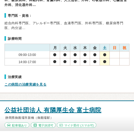
科、糖尿病科、神経内科、腎臓内科、人工透析、外科、呼吸器外科、心臓血管
外科、消化器外科…
専門医・資格：
総合内科専門医、アレルギー専門医、血液専門医、外科専門医、糖尿病専門
医、内分泌…
診療時間
月
火
水
木
金
土
日
祝
09:00-13:00
14:00-17:00
治療実績
この病院の治療実績を見る
公益社団法人 有隣厚生会 富士病院
静岡県御殿場市新橋（御殿場駅）
駐車場あり
電子決済可
マイナ受付
(スマホ可)