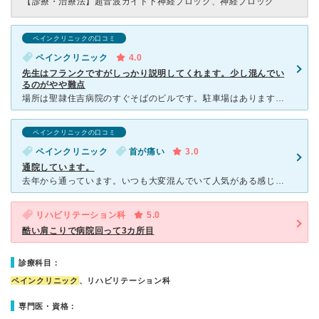
【診療・治療法】
超音波ガイド下神経ブロック、神経ブロック
ペインクリニックの口コミ
ペインクリニック
4.0
先生はフランクですがしっかり説明してくれます。少し混んでい
るのがやや難点
場所は聖隷住吉病院のすぐそばのビルです。駐車場はありますが、それ以上に患者さんが多いクリニックなので駐車場待ちになってしまうこともあります。周辺の道路が混雑していることが多いのでアクセスが少し良くない
ペインクリニックの口コミ
ペインクリニック
首が痛い
3.0
通院しています。
去年から通っています。いつも大変混んでいて人気がある感じです。 そのせいか時間帯によってはかなりまたされます。 看護婦さんやリハビリ助手さんはとても感じのいい人ばかりで院内は清潔感あります。 た
リハビリテーション科
5.0
酷い肩こりで病院回って3カ所目
診療科目：
ペインクリニック
、リハビリテーション科
専門医・資格：