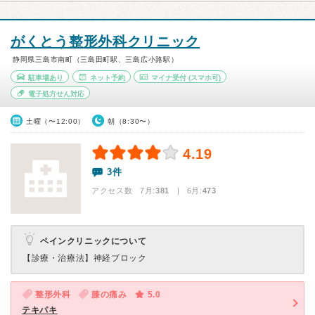
がくとう整形外科クリニック
静岡県三島市南町（三島田町駅、三島広小路駅）
駐車場あり
ネット予約
マイナ受付
(スマホ可)
電子処方せん対応
土曜（〜12:00）
朝（8:30〜）
4.19
3件
アクセス数 7月:
381
| 6月:
473
ペインクリニックについて
【診療・治療法】
神経ブロック
整形外科
膝の痛み
5.0
テキパキ