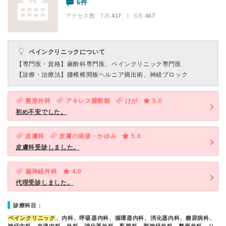
6件
アクセス数 7月:
417
| 6月:
467
ペインクリニックについて
【専門医・資格】
麻酔科専門医、ペインクリニック専門医
【診療・治療法】
腰椎椎間板ヘルニア摘出術、神経ブロック
整形外科
アキレス腱断裂
けが
5.0
初め不安でした。
皮膚科
皮膚の発疹・かゆみ
5.0
皮膚科受診しました。
脳神経外科
4.0
代理受診しました。
診療科目：
ペインクリニック
、内科、呼吸器内科、循環器内科、消化器内科、糖尿病科、