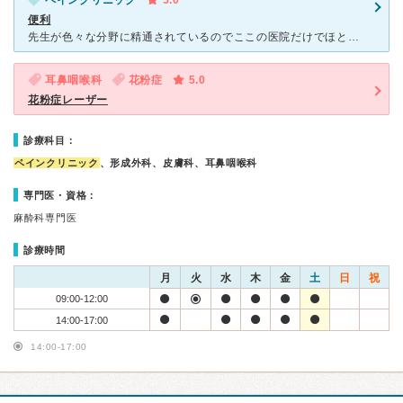
ペインクリニック
5.0
便利
先生が色々な分野に精通されているのでここの医院だけでほとんどの病気を診ていただけます。 雰囲気も緑豊富で雑誌類も多いので、多少待ち時間が長くてもゆったりと過ごせま す。 頭痛、腰痛、花粉症、アン
耳鼻咽喉科
花粉症
5.0
花粉症レーザー
診療科目：
ペインクリニック
、形成外科、皮膚科、耳鼻咽喉科
専門医・資格：
麻酔科専門医
診療時間
月
火
水
木
金
土
日
祝
09:00-12:00
14:00-17:00
14:00-17:00