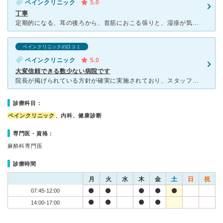
ペインクリニック
5.0
丁寧
定期的になる、耳の後ろから、首筋におこる張りと、湿疹が気になり、受診しました。初めての受診でしたが、少し待ち時間はありましたが、丁寧に説明していただき、検査もして下さったり、長期休みが重なることから、
ペインクリニックの口コミ
ペインクリニック
5.0
大変信頼できる数少ない病院です
院長が掲げられている方針が確実に実施されており、スタッフの方々からもこの点を強く感じます。 病院は患者からの信頼で成り立つと考えており、規模や最新医療機器以上に私は重要視していますが、数多くの医療機
診療科目：
ペインクリニック
、内科、健康診断
専門医・資格：
麻酔科専門医
診療時間
月
火
水
木
金
土
日
祝
07:45-12:00
14:00-17:00