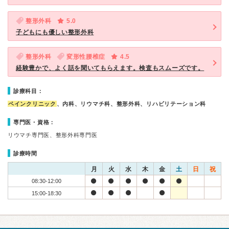
整形外科
5.0
子どもにも優しい整形外科
整形外科
変形性腰椎症
4.5
経験豊かで、よく話を聞いてもらえます。検査もスムーズです。
診療科目：
ペインクリニック
、内科、リウマチ科、整形外科、リハビリテーション科
専門医・資格：
リウマチ専門医、整形外科専門医
診療時間
月
火
水
木
金
土
日
祝
08:30-12:00
15:00-18:30