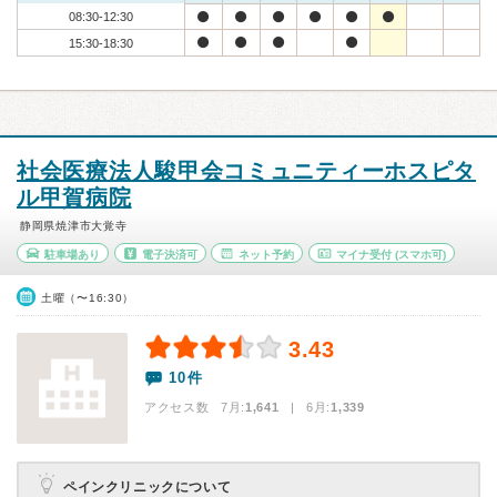
08:30-12:30
15:30-18:30
社会医療法人駿甲会コミュニティーホスピタ
ル甲賀病院
静岡県焼津市大覚寺
駐車場あり
電子決済可
ネット予約
マイナ受付
(スマホ可)
土曜（〜16:30）
3.43
10件
アクセス数 7月:
1,641
| 6月:
1,339
ペインクリニックについて