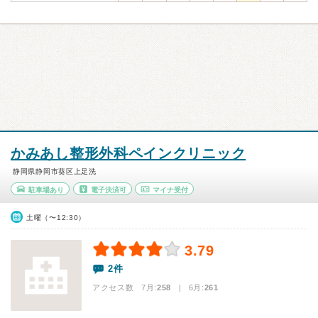
かみあし整形外科ペインクリニック
静岡県静岡市葵区上足洗
駐車場あり
電子決済可
マイナ受付
土曜（〜12:30）
3.79
2件
アクセス数 7月:
258
| 6月:
261