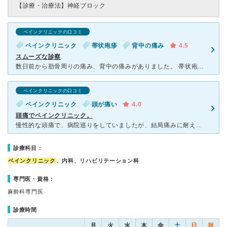
【診療・治療法】
神経ブロック
ペインクリニックの口コミ
ペインクリニック
帯状疱疹
背中の痛み
4.5
スムーズな診察
数日前から肋骨周りの痛み、背中の痛みがありました。 帯状疱疹を疑っていましたが、湿疹が出てこないため数日様子を見ていました。 痛みがひどくなり、睡眠がとれなくなってしまったため、急遽仕事の休みをと
ペインクリニックの口コミ
ペインクリニック
頭が痛い
4.0
頭痛でペインクリニック。
慢性的な頭痛で、病院巡りをしていましたが、結局痛みに耐えきれずにたどり着いたのがこちらのペインクリニックさんでした。 他で処方されていたお薬を見直していただき、初めてのトリガーポイント注射。 まだ
診療科目：
ペインクリニック
、内科、リハビリテーション科
専門医・資格：
麻酔科専門医
診療時間
月
火
水
木
金
土
日
祝