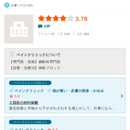
土曜（〜17:00）
3.79
6件
アクセス数 7月:
239
| 6月:
286
ペインクリニックについて
【専門医・資格】
麻酔科専門医
【診療・治療法】
神経ブロック
ペインクリニックの口コミ
ペインクリニック
頭が痛い・皮膚の発疹・かゆみ
5.0
２回目のMRI体験
最近頭痛と半袖から下がざわざわする感じがして、仕事にならずツライ日々を過ごし ていました。 別な総合病院で見てもらったら、ダニとかに刺された後もないし、精神的なものじゃ ない？長袖にしたら？長袖
ペインクリニックの口コミ