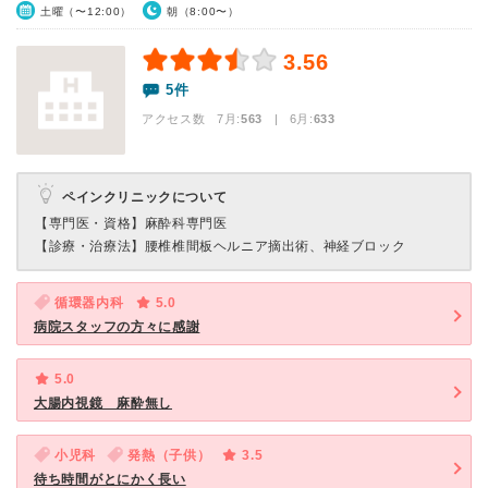
土曜（〜12:00）
朝（8:00〜）
3.56
5件
アクセス数 7月:
563
| 6月:
633
ペインクリニックについて
【専門医・資格】
麻酔科専門医
【診療・治療法】
腰椎椎間板ヘルニア摘出術、神経ブロック
循環器内科
5.0
病院スタッフの方々に感謝
5.0
大腸内視鏡 麻酔無し
小児科
発熱（子供）
3.5
待ち時間がとにかく長い