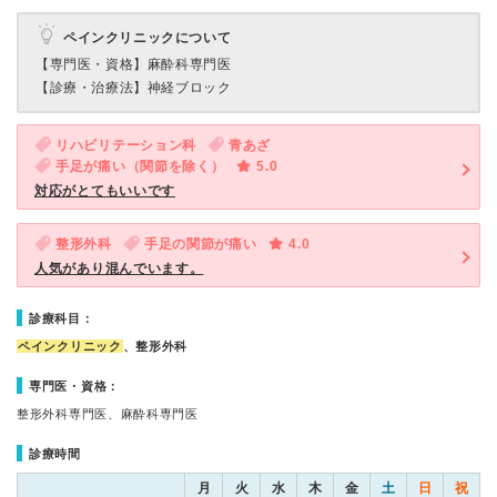
ペインクリニックについて
【専門医・資格】
麻酔科専門医
【診療・治療法】
神経ブロック
リハビリテーション科
青あざ
手足が痛い（関節を除く）
5.0
対応がとてもいいです
整形外科
手足の関節が痛い
4.0
人気があり混んでいます。
診療科目：
ペインクリニック
、整形外科
専門医・資格：
整形外科専門医、麻酔科専門医
診療時間
月
火
水
木
金
土
日
祝