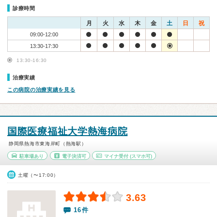
診療時間
月
火
水
木
金
土
日
祝
09:00-12:00
13:30-17:30
13:30-16:30
治療実績
この病院の治療実績を見る
国際医療福祉大学熱海病院
静岡県熱海市東海岸町（熱海駅）
駐車場あり
電子決済可
マイナ受付
(スマホ可)
土曜（〜17:00）
3.63
16件