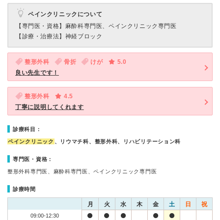
ペインクリニックについて
【専門医・資格】
麻酔科専門医、ペインクリニック専門医
【診療・治療法】
神経ブロック
整形外科
骨折
けが
5.0
良い先生です！
整形外科
4.5
丁寧に説明してくれます
診療科目：
ペインクリニック
、リウマチ科、整形外科、リハビリテーション科
専門医・資格：
整形外科専門医、麻酔科専門医、ペインクリニック専門医
診療時間
月
火
水
木
金
土
日
祝
09:00-12:30