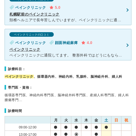
ペインクリニック
5.0
札幌駅前のペインクリニック
頚椎ヘルニアで長年苦しんでいますが、ペインクリニックに通院しながら、次の予約日を励みに、なんとか頑張って仕事しています。ここのペインクリニックは札幌駅のすぐ目の前でアクセスもよく土曜日もやっているので
ペインクリニックの口コミ
ペインクリニック
顔面神経麻痺
4.0
ペインクリニック
ペインクリニックに通院してます。 整形外科ではどうにもならなかった腰痛です。 通院最中に、顎関節症や、左半身の痺れ等にもなりましたが、適切な診療をしていただきました。 ハント症候群による、顔面神
診療科目：
ペインクリニック
、循環器内科、神経内科、乳腺科、脳神経外科、婦人科
専門医・資格：
循環器専門医、神経内科専門医、脳神経外科専門医、産婦人科専門医、婦人科
腫瘍専門…
診療時間
月
火
水
木
金
土
日
祝
09:00-12:00
13:00-17:00