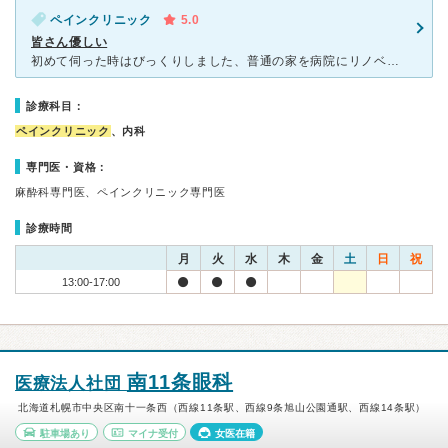
ペインクリニック
5.0
皆さん優しい
初めて伺った時はびっくりしました、普通の家を病院にリノベーションしているので。 逆にこのリノベーションはアットホームな感じでとても好きです。 予約して行っても待たされます、一人ひとりにきちんと
診療科目：
ペインクリニック
、内科
専門医・資格：
麻酔科専門医、ペインクリニック専門医
診療時間
月
火
水
木
金
土
日
祝
13:00-17:00
南11条眼科
医療法人社団
北海道札幌市中央区南十一条西（西線11条駅、西線9条旭山公園通駅、西線14条駅）
駐車場あり
マイナ受付
女医在籍