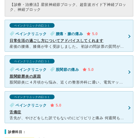
【診療・治療法】
星状神経節ブロック、超音波ガイド下神経ブロッ
ク、神経ブロック
ペインクリニックの口コミ
ペインクリニック
腰痛・膝の痛み
5.0
日常生活の過ごし方についてアドバイスしてくれます
産後の腰痛、膝痛が辛く受診しました。 初診の問診票の質問が、想像以上にたくさんありますが、 それに沿って診察してくださるので、書くのは大変ですが安心感があります。 レントゲンの写真を見ながら丁寧
ペインクリニックの口コミ
ペインクリニック
股関節の痛み
5.0
股関節唇炎の原因
股関節炎に４月頃から悩み、近くの整形外科に通い、電気マッサージ、リハビリトレ、炎症改善薬の飲み薬、シップを繰り返していましたが、パットした改善効果がなく、ここに尋ねました。 MRIの写真をお見せしたと
ペインクリニックの口コミ
ペインクリニック
5.0
舌痛症
舌先が、やけどをした訳でもないのにピリピリと痛み 何週間も続きました、なにか悪い病気かと不安になり 何科を受診したら良いかわからず 調べてコトラのクリニックを見つけて予約受診しました
診療科目：