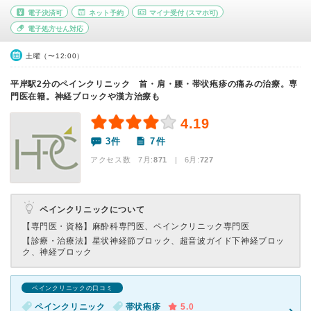
電子決済可
ネット予約
マイナ受付
(スマホ可)
電子処方せん対応
土曜（〜12:00）
平岸駅2分のペインクリニック 首・肩・腰・帯状疱疹の痛みの治療。専
門医在籍。神経ブロックや漢方治療も
4.19
3件
7件
アクセス数 7月:
871
| 6月:
727
ペインクリニックについて
【専門医・資格】
麻酔科専門医、ペインクリニック専門医
【診療・治療法】
星状神経節ブロック、超音波ガイド下神経ブロッ
ク、神経ブロック
ペインクリニックの口コミ
ペインクリニック
帯状疱疹
5.0