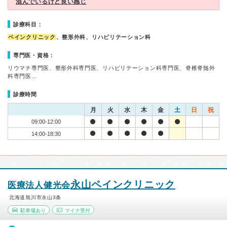
混んでいるけど良い感じ
診療科目：
ペインクリニック
、整形外科、リハビリテーション科
専門医・資格：
リウマチ専門医、整形外科専門医、リハビリテーション科専門医、脊椎脊髄外
科専門医…
診療時間
月
火
水
木
金
土
日
祝
09:00-12:00
14:00-18:30
永山ペインクリニック
医療法人健光会
北海道旭川市永山3条
駐車場あり
マイナ受付