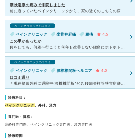
帯状疱疹の痛みで来院しました
前に通っていたペインクリニックから、家の近くのこちらの病院に行くことにしました。 経緯としては、前の病院がスピード重視の診察で、どこに効くのかわからない筋肉注射を毎週打っており、めまいや吐き気などの
ペインクリニックの口コミ
ペインクリニック
坐骨神経痛
腰痛
4.5
この手があったか
何をしても、何処へ行こうと何年も改善しない腰痛にホトホト疲れている毎日でした。 原点に戻ってもう一度整形外科でも訪れてみようかと病院探しをしていた時に目に付いたのがペインクリニックでした。 ペイン
ペインクリニックの口コミ
ペインクリニック
腰椎椎間板ヘルニア
4.0
口コミ通り
＊現在整形外科に通院中(腰椎椎間板ﾍﾙﾆｱ､腰部脊柱管狭窄症併発/投薬治療中) 近頃投薬のみでは効き目が薄くなり発病時と同じくｼﾋﾞﾚにより歩行困難になる｡ 整形外科では今後手術を勧められ(注射お
診療科目：
ペインクリニック
、外科、漢方
専門医・資格：
麻酔科専門医、ペインクリニック専門医、漢方専門医
診療時間