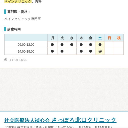
ペインクリニック
、内科
専門医・資格：
ペインクリニック専門医
診療時間
月
火
水
木
金
土
日
祝
09:00-12:00
14:00-18:00
14:00-16:30
さっぽろ北口クリニック
社会医療法人禎心会
北海道札幌市北区北七条西（札幌駅（さっぽろ駅）、北12条駅、北13条東駅）