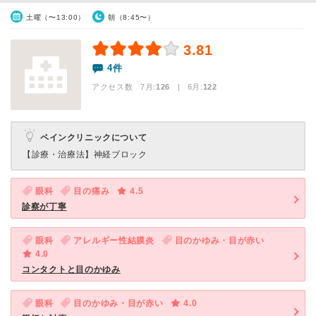
土曜（〜13:00）
朝（8:45〜）
3.81
4件
アクセス数 7月:
126
| 6月:
122
ペインクリニックについて
【診療・治療法】
神経ブロック
眼科
目の痛み
4.5
診察が丁寧
眼科
アレルギー性結膜炎
目のかゆみ・目が赤い
4.0
コンタクトと目のかゆみ
眼科
目のかゆみ・目が赤い
4.0