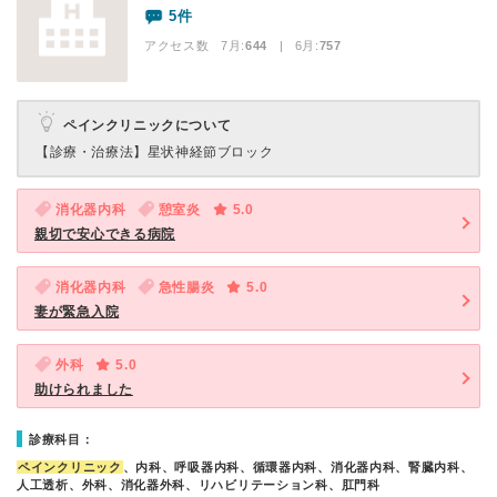
5件
アクセス数 7月:
644
| 6月:
757
ペインクリニックについて
【診療・治療法】
星状神経節ブロック
消化器内科
憩室炎
5.0
親切で安心できる病院
消化器内科
急性腸炎
5.0
妻が緊急入院
外科
5.0
助けられました
診療科目：
ペインクリニック
、内科、呼吸器内科、循環器内科、消化器内科、腎臓内科、
人工透析、外科、消化器外科、リハビリテーション科、肛門科