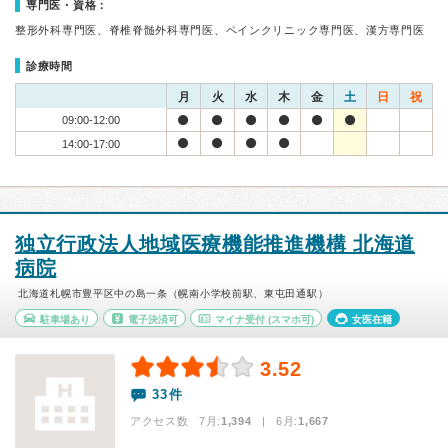
専門医・資格：
整形外科専門医、脊椎脊髄外科専門医、ペインクリニック専門医、漢方専門医
診療時間
月
火
水
木
金
土
日
祝
09:00-12:00
14:00-17:00
独立行政法人地域医療機能推進機構 北海道
病院
北海道札幌市豊平区中の島一条（幌南小学校前駅、東屯田通駅）
駐車場あり
電子決済可
マイナ受付
(スマホ可)
女医在籍
3.52
33件
アクセス数 7月:
1,394
| 6月:
1,667