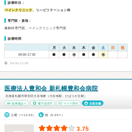
診療科目：
ペインクリニック
、リハビリテーション科
専門医・資格：
麻酔科専門医、ペインクリニック専門医
診療時間
月
火
水
木
金
土
日
祝
09:00-17:30
09:00-12:00
医療法人豊和会 新札幌豊和会病院
北海道札幌市厚別区大谷地東（大谷地駅、ひばりが丘駅）
駐車場あり
電子決済可
マイナ受付
女医在籍
土曜（〜12:00）
朝（8:45〜）
3.75