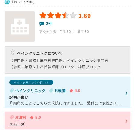
土曜（〜12:00）
3.69
2件
アクセス数 7月:
60
| 6月:
80
ペインクリニックについて
【専門医・資格】
麻酔科専門医、ペインクリニック専門医
【診療・治療法】
星状神経節ブロック、神経ブロック
ペインクリニックの口コミ
ペインクリニック
片頭痛
4.0
説明が良い
片頭痛のことでこちらの病院に行きました。 受付には女性が１人いて感じの良い対応でした。 アンケート表に記入をし、テレビを見ながら呼ばれるのを待っていました。 平日の午後のせいか空いていました。
皮膚科
5.0
スムーズ