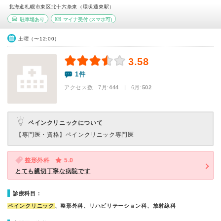
北海道札幌市東区北十六条東（環状通東駅）
駐車場あり
マイナ受付
(スマホ可)
土曜（〜12:00）
3.58
1件
アクセス数 7月:
444
| 6月:
502
ペインクリニックについて
【専門医・資格】
ペインクリニック専門医
整形外科
5.0
とても親切丁寧な病院です
診療科目：
ペインクリニック
、整形外科、リハビリテーション科、放射線科