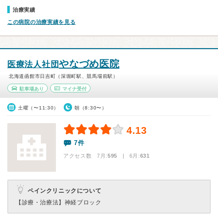
治療実績
この病院の治療実績を見る
やなづめ医院
医療法人社団
北海道函館市日吉町（深堀町駅、競馬場前駅）
駐車場あり
マイナ受付
土曜（〜11:30）
朝（8:30〜）
4.13
7件
アクセス数 7月:
595
| 6月:
631
ペインクリニックについて
【診療・治療法】
神経ブロック