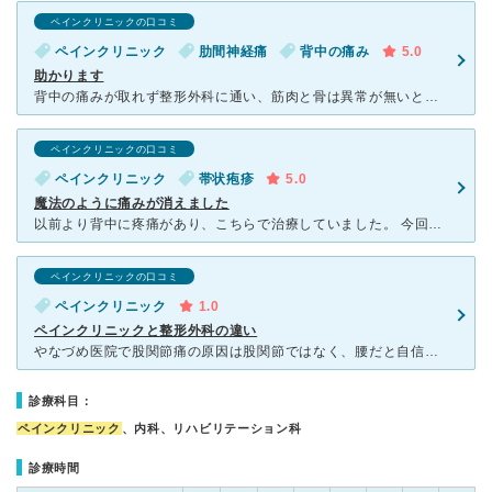
ペインクリニックの口コミ
ペインクリニック
肋間神経痛
背中の痛み
5.0
助かります
背中の痛みが取れず整形外科に通い、筋肉と骨は異常が無いと診断されてとりあえず投薬で様子を見てと言われ途方に暮れていました。 年末近かったのでせめて年内に治療の方向性だけでもはっきりさせたく、こちらの
ペインクリニックの口コミ
ペインクリニック
帯状疱疹
5.0
魔法のように痛みが消えました
以前より背中に疼痛があり、こちらで治療していました。 今回、お腹(臍の左側)に鈍痛があり、他の病院では原因不明と言われ、こちらの先生に相談したところ、すぐに帯状疱疹と診断され、点滴を受けました。
ペインクリニックの口コミ
ペインクリニック
1.0
ペインクリニックと整形外科の違い
やなづめ医院で股関節痛の原因は股関節ではなく、腰だと自信満々に注射、薬の処方され、よくならなかった。別の整形外科で再度症状を相談したところ、腰の神経が原因であれば股関節だけではなく下肢にもしびれなどあ
診療科目：
ペインクリニック
、内科、リハビリテーション科
診療時間