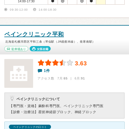
14:00-17:30
09:30-12:00
14:00-18:30
ペインクリニック平和
北海道札幌市西区平和三条（琴似駅（JR函館本線）、発寒南駅）
駐車場あり
女医在籍
3.63
1件
アクセス数 7月:
65
| 6月:
91
ペインクリニックについて
【専門医・資格】
麻酔科専門医、ペインクリニック専門医
【診療・治療法】
星状神経節ブロック、神経ブロック
ペインクリニックの口コミ