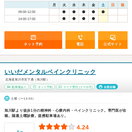
月
火
水
木
金
土
日
祝
09:00-12:00
14:00-17:00
ネット予約
電話
公式サイト
いいだメンタルペインクリニック
北海道旭川市宮下通（旭川駅）
駐車場あり
ネット予約
マイナ受付
(スマホ可)
女医在籍
土曜（〜13:00）
旭川駅より徒歩1分の精神科・心療内科・ペインクリニック。専門医が在
籍。隔週土曜診療。提携駐車場あり。
4.24