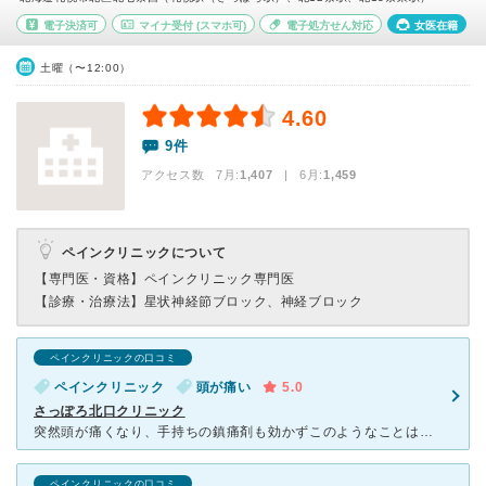
電子決済可
マイナ受付
(スマホ可)
電子処方せん対応
女医在籍
土曜（〜12:00）
4.60
9件
アクセス数 7月:
1,407
| 6月:
1,459
ペインクリニックについて
【専門医・資格】
ペインクリニック専門医
【診療・治療法】
星状神経節ブロック、神経ブロック
ペインクリニックの口コミ
ペインクリニック
頭が痛い
5.0
さっぽろ北口クリニック
突然頭が痛くなり、手持ちの鎮痛剤も効かずこのようなことは初めてだったので、 受診しました。病院内はとても清潔で、ゆったりと過ごすことができました。 お断りしてしまいましたがMRIの検査も行っていま
ペインクリニックの口コミ