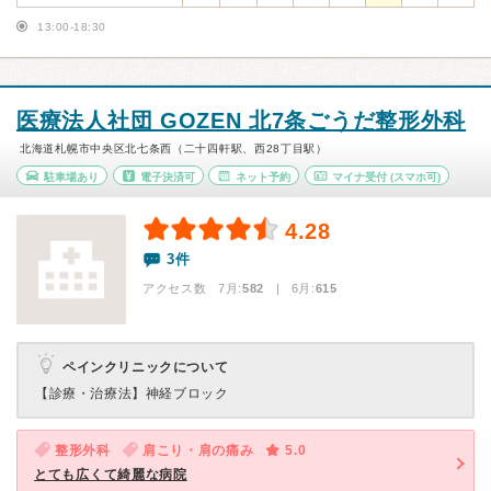
13:00-18:30
医療法人社団 GOZEN 北7条ごうだ整形外科
北海道札幌市中央区北七条西（二十四軒駅、西28丁目駅）
駐車場あり
電子決済可
ネット予約
マイナ受付
(スマホ可)
4.28
3件
アクセス数 7月:
582
| 6月:
615
ペインクリニックについて
【診療・治療法】
神経ブロック
整形外科
肩こり・肩の痛み
5.0
とても広くて綺麗な病院