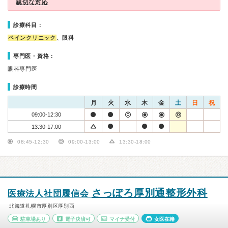
親切な対応
診療科目：
ペインクリニック
、眼科
専門医・資格：
眼科専門医
診療時間
月
火
水
木
金
土
日
祝
09:00-12:30
13:30-17:00
08:45-12:30
09:00-13:00
13:30-18:00
さっぽろ厚別通整形外科
医療法人社団履信会
北海道札幌市厚別区厚別西
駐車場あり
電子決済可
マイナ受付
女医在籍