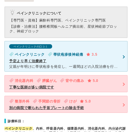
ペインクリニックについて
【専門医・資格】
麻酔科専門医、ペインクリニック専門医
【診療・治療法】
腰椎椎間板ヘルニア摘出術、星状神経節ブロッ
ク、神経ブロック
ペインクリニックの口コミ
ペインクリニック
帯状疱疹後神経痛
3.5
予定より早く治療終了
父親が年明けに帯状疱疹を発症し、一週間ほどの入院治療を行いました。 その後発疹も落ち着き、自宅療養していたのですが、帯状疱疹独特の後遺症に悩まされ、火傷を負った後の痛みのようだと苦しんでいました。
消化器内科
膵臓がん
背中の痛み
5.0
丁寧な医師が多い病院です
整形外科
手関節の骨折
けが
5.0
別の病院で断られた手首プレートの除去手術
診療科目：
ペインクリニック
、内科、呼吸器内科、循環器内科、消化器内科、内分泌代謝