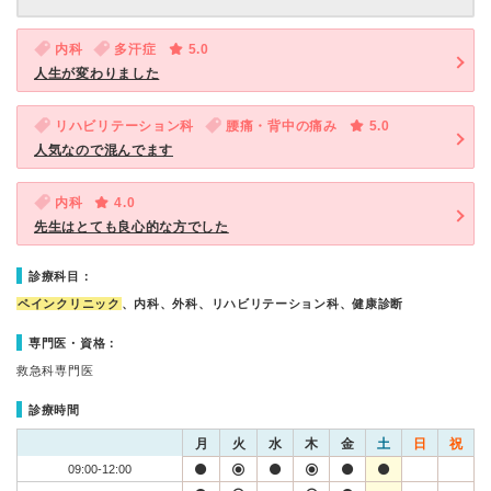
内科
多汗症
5.0
人生が変わりました
リハビリテーション科
腰痛・背中の痛み
5.0
人気なので混んでます
内科
4.0
先生はとても良心的な方でした
診療科目：
ペインクリニック
、内科、外科、リハビリテーション科、健康診断
専門医・資格：
救急科専門医
診療時間
月
火
水
木
金
土
日
祝
09:00-12:00