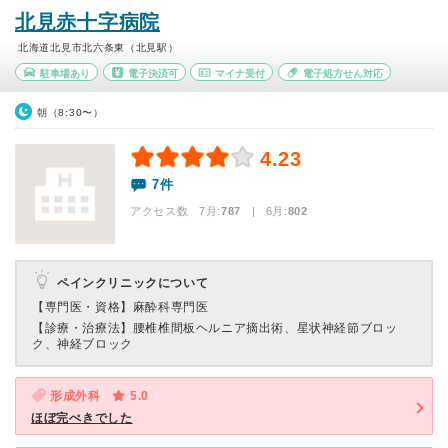
北見赤十字病院
北海道北見市北六条東（北見駅）
駐車場あり
電子決済可
マイナ受付
電子処方せん対応
朝（8:30〜）
4.23
7件
アクセス数 7月:
787
| 6月:
802
ペインクリニックについて
【専門医・資格】
麻酔科専門医
【診療・治療法】
腰椎椎間板ヘルニア摘出術、星状神経節ブロッ
ク、神経ブロック
形成外科
5.0
ほぼ完ぺきでした