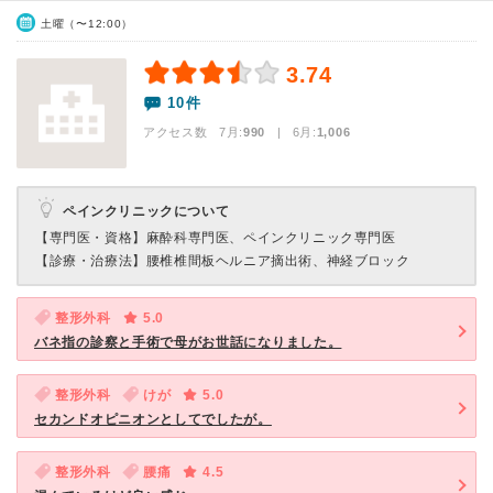
土曜（〜12:00）
3.74
10件
アクセス数 7月:
990
| 6月:
1,006
ペインクリニックについて
【専門医・資格】
麻酔科専門医、ペインクリニック専門医
【診療・治療法】
腰椎椎間板ヘルニア摘出術、神経ブロック
整形外科
5.0
バネ指の診察と手術で母がお世話になりました。
整形外科
けが
5.0
セカンドオピニオンとしてでしたが。
整形外科
腰痛
4.5