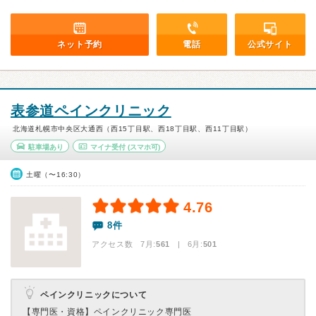
ネット予約
電話
公式サイト
表参道ペインクリニック
北海道札幌市中央区大通西（西15丁目駅、西18丁目駅、西11丁目駅）
駐車場あり
マイナ受付
(スマホ可)
土曜（〜16:30）
4.76
8件
アクセス数 7月:
561
| 6月:
501
ペインクリニックについて
【専門医・資格】
ペインクリニック専門医