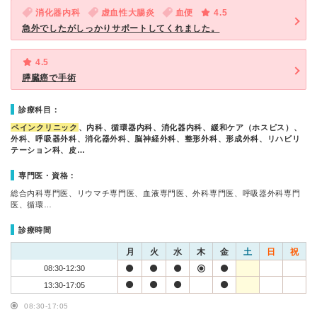
消化器内科
虚血性大腸炎
血便
4.5
急外でしたがしっかりサポートしてくれました。
4.5
膵臓癌で手術
診療科目：
ペインクリニック
、内科、循環器内科、消化器内科、緩和ケア（ホスピス）、
外科、呼吸器外科、消化器外科、脳神経外科、整形外科、形成外科、リハビリ
テーション科、皮…
専門医・資格：
総合内科専門医、リウマチ専門医、血液専門医、外科専門医、呼吸器外科専門
医、循環…
診療時間
月
火
水
木
金
土
日
祝
08:30-12:30
13:30-17:05
08:30-17:05