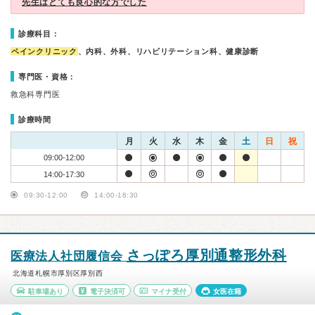
先生はとても良心的な方でした
診療科目：
ペインクリニック
、内科、外科、リハビリテーション科、健康診断
専門医・資格：
救急科専門医
診療時間
月
火
水
木
金
土
日
祝
09:00-12:00
14:00-17:30
09:30-12:00
14:00-18:30
さっぽろ厚別通整形外科
医療法人社団履信会
北海道札幌市厚別区厚別西
駐車場あり
電子決済可
マイナ受付
女医在籍