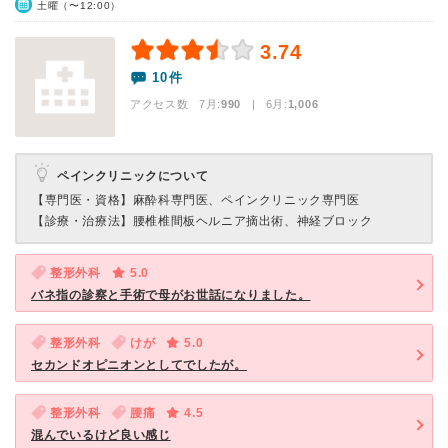
土曜（〜12:00）
3.74
10件
アクセス数 7月:
990
| 6月:
1,006
ペインクリニックについて
【専門医・資格】
麻酔科専門医、ペインクリニック専門医
【診療・治療法】
腰椎椎間板ヘルニア摘出術、神経ブロック
整形外科
5.0
バネ指の診察と手術で母がお世話になりました。
整形外科
けが
5.0
セカンドオピニオンとしてでしたが。
整形外科
腰痛
4.5
混んでいるけど良い感じ