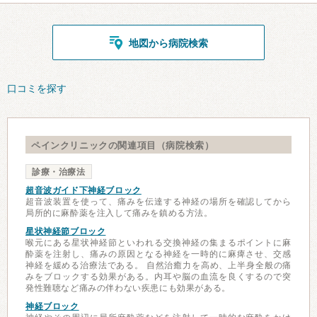
地図から病院検索
口コミを探す
ペインクリニックの関連項目（病院検索）
診療・治療法
超音波ガイド下神経ブロック
超音波装置を使って、痛みを伝達する神経の場所を確認してから
局所的に麻酔薬を注入して痛みを鎮める方法。
星状神経節ブロック
喉元にある星状神経節といわれる交換神経の集まるポイントに麻
酔薬を注射し、痛みの原因となる神経を一時的に麻痺させ、交感
神経を緩める治療法である。 自然治癒力を高め、上半身全般の痛
みをブロックする効果がある。内耳や脳の血流を良くするので突
発性難聴など痛みの伴わない疾患にも効果がある。
神経ブロック