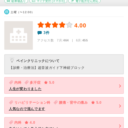
駐車場あり
マイナ受付
(スマホ可)
電子処方せん対応
土曜（〜12:00）
4.00
3件
アクセス数 7月:
464
| 6月:
455
ペインクリニックについて
【診療・治療法】
超音波ガイド下神経ブロック
内科
多汗症
5.0
人生が変わりました
リハビリテーション科
腰痛・背中の痛み
5.0
人気なので混んでます
内科
4.0