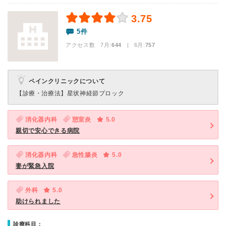
3.75
5件
アクセス数 7月:
644
| 6月:
757
ペインクリニックについて
【診療・治療法】
星状神経節ブロック
消化器内科
憩室炎
5.0
親切で安心できる病院
消化器内科
急性腸炎
5.0
妻が緊急入院
外科
5.0
助けられました
診療科目：