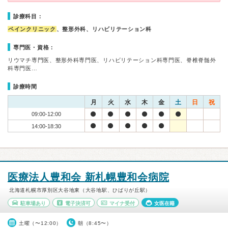
診療科目：
ペインクリニック
、整形外科、リハビリテーション科
専門医・資格：
リウマチ専門医、整形外科専門医、リハビリテーション科専門医、脊椎脊髄外
科専門医…
診療時間
月
火
水
木
金
土
日
祝
09:00-12:00
14:00-18:30
医療法人豊和会 新札幌豊和会病院
北海道札幌市厚別区大谷地東（大谷地駅、ひばりが丘駅）
駐車場あり
電子決済可
マイナ受付
女医在籍
土曜（〜12:00）
朝（8:45〜）