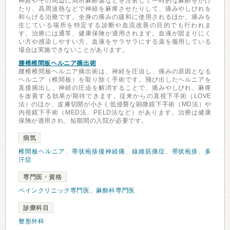
神経やその周辺に局所麻酔薬などを注射して一時的な麻酔をかけ
たり、高周波熱などで神経を麻痺させたりして、痛みやしびれを
和らげる治療です。全身の痛みの緩和に使用されるほか、痛みを
生じている場所を特定する診断や血流改善の目的でも行われま
す。治療には通常、健康保険が適用されます。血液が固まりにく
い方や感染しやすい方、血液をサラサラにする薬を服用している
場合は実施できないことがあります。
腰椎椎間板ヘルニア摘出術
腰椎椎間板ヘルニア摘出術は、神経を圧迫し、痛みの原因となる
ヘルニア（椎間板）を取り除く手術です。飛び出したヘルニアを
直接摘出し、神経の圧迫を解消することで、痛みやしびれ、麻痺
を改善する効果が期待できます。従来からの直視下手術（LOVE
法）のほか、皮膚切開が小さく低侵襲な顕微鏡下手術（MD法）や
内視鏡下手術（MED法、PELD法など）があります。治療は健康
保険が適用され、短期間の入院が必要です。
病気
椎間板ヘルニア
、
帯状疱疹後神経痛
、
線維筋痛症
、
帯状疱疹
、
多
汗症
専門医・資格
ペインクリニック専門医
、
麻酔科専門医
診療科目
整形外科