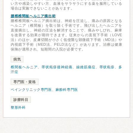
い方や感染しやすい方、血液をサラサラにする薬を服用している
場合は実施できないことがあります。
腰椎椎間板ヘルニア摘出術
腰椎椎間板ヘルニア摘出術は、神経を圧迫し、痛みの原因となる
ヘルニア（椎間板）を取り除く手術です。飛び出したヘルニアを
直接摘出し、神経の圧迫を解消することで、痛みやしびれ、麻痺
を改善する効果が期待できます。従来からの直視下手術（LOVE
法）のほか、皮膚切開が小さく低侵襲な顕微鏡下手術（MD法）や
内視鏡下手術（MED法、PELD法など）があります。治療は健康
保険が適用され、短期間の入院が必要です。
病気
椎間板ヘルニア
、
帯状疱疹後神経痛
、
線維筋痛症
、
帯状疱疹
、
多
汗症
専門医・資格
ペインクリニック専門医
、
麻酔科専門医
診療科目
整形外科