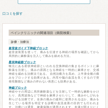
口コミを探す
ペインクリニックの関連項目（病院検索）
診療・治療法
超音波ガイド下神経ブロック
超音波装置を使って、痛みを伝達する神経の場所を確認してから
局所的に麻酔薬を注入して痛みを鎮める方法。
星状神経節ブロック
喉元にある星状神経節といわれる交換神経の集まるポイントに麻
酔薬を注射し、痛みの原因となる神経を一時的に麻痺させ、交感
神経を緩める治療法である。 自然治癒力を高め、上半身全般の痛
みをブロックする効果がある。内耳や脳の血流を良くするので突
発性難聴など痛みの伴わない疾患にも効果がある。
神経ブロック
神経やその周辺に局所麻酔薬などを注射して一時的な麻酔をかけ
たり、高周波熱などで神経を麻痺させたりして、痛みやしびれを
和らげる治療です。全身の痛みの緩和に使用されるほか、痛みを
生じている場所を特定する診断や血流改善の目的でも行われま
す。治療には通常、健康保険が適用されます。血液が固まりにく