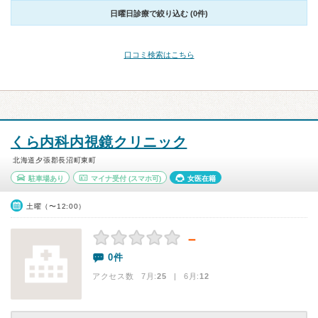
日曜日診療で絞り込む (0件)
口コミ検索はこちら
くら内科内視鏡クリニック
北海道夕張郡長沼町東町
駐車場あり
マイナ受付
(スマホ可)
女医在籍
土曜（〜12:00）
－
0件
アクセス数 7月:
25
| 6月:
12