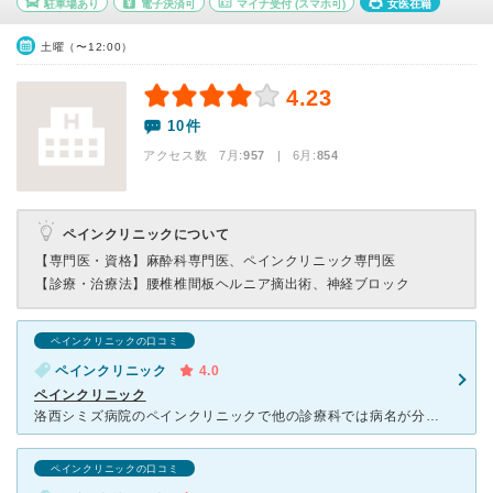
駐車場あり
電子決済可
マイナ受付
(スマホ可)
女医在籍
土曜（〜12:00）
4.23
10件
アクセス数 7月:
957
| 6月:
854
ペインクリニックについて
【専門医・資格】
麻酔科専門医、ペインクリニック専門医
【診療・治療法】
腰椎椎間板ヘルニア摘出術、神経ブロック
ペインクリニックの口コミ
ペインクリニック
4.0
ペインクリニック
洛西シミズ病院のペインクリニックで他の診療科では病名が分からなかった激痛を診断してもらえました。 治癒の難しい病気だと知り、精神的にもすごくキツく落ち込んでいたのですが、いつも先生が励ましてくれ、希
ペインクリニックの口コミ