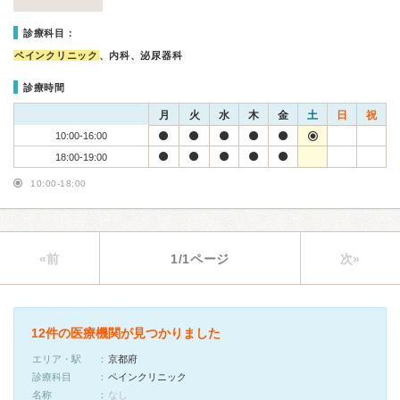
診療科目：
ペインクリニック
、内科、泌尿器科
診療時間
月
火
水
木
金
土
日
祝
10:00-16:00
18:00-19:00
10:00-18:00
«前
1/1ページ
次»
12件の医療機関が見つかりました
エリア・駅
京都府
診療科目
ペインクリニック
名称
なし