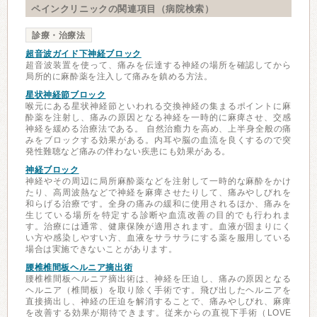
ペインクリニックの関連項目（病院検索）
診療・治療法
超音波ガイド下神経ブロック
超音波装置を使って、痛みを伝達する神経の場所を確認してから
局所的に麻酔薬を注入して痛みを鎮める方法。
星状神経節ブロック
喉元にある星状神経節といわれる交換神経の集まるポイントに麻
酔薬を注射し、痛みの原因となる神経を一時的に麻痺させ、交感
神経を緩める治療法である。 自然治癒力を高め、上半身全般の痛
みをブロックする効果がある。内耳や脳の血流を良くするので突
発性難聴など痛みの伴わない疾患にも効果がある。
神経ブロック
神経やその周辺に局所麻酔薬などを注射して一時的な麻酔をかけ
たり、高周波熱などで神経を麻痺させたりして、痛みやしびれを
和らげる治療です。全身の痛みの緩和に使用されるほか、痛みを
生じている場所を特定する診断や血流改善の目的でも行われま
す。治療には通常、健康保険が適用されます。血液が固まりにく
い方や感染しやすい方、血液をサラサラにする薬を服用している
場合は実施できないことがあります。
腰椎椎間板ヘルニア摘出術
腰椎椎間板ヘルニア摘出術は、神経を圧迫し、痛みの原因となる
ヘルニア（椎間板）を取り除く手術です。飛び出したヘルニアを
直接摘出し、神経の圧迫を解消することで、痛みやしびれ、麻痺
を改善する効果が期待できます。従来からの直視下手術（LOVE