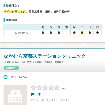
診療科目：
ペインクリニック
、美容皮膚科、歯科、歯科口腔外科
診療時間
月
火
水
木
金
土
日
祝
10:00-19:30
なかむら京都ステーションクリニック
京都府京都市下京区烏丸（京都駅、九条駅、七条駅）
新規開院！
土曜（〜18:00）
－
0件
アクセス数 7月:
22
| 6月:
21