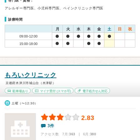
専門医・資格：
アレルギー専門医、小児科専門医、ペインクリニック専門医
診療時間
月
火
水
木
金
土
日
祝
09:00-12:00
15:00-18:00
もろいクリニック
京都府木津川市城山台（木津駅）
駐車場あり
マイナ受付
(スマホ可)
電子処方せん対応
土曜（〜12:30）
2.83
3件
アクセス数 7月:
363
| 6月:
380