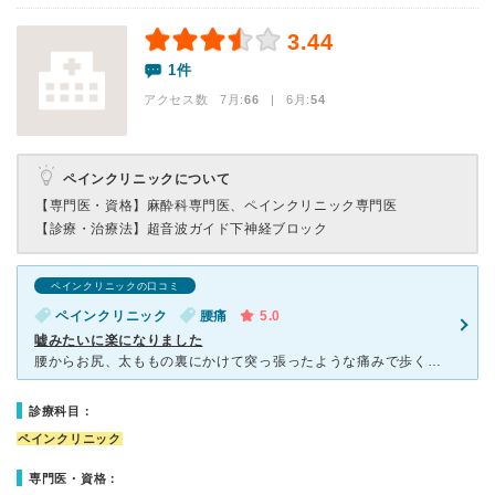
3.44
1件
アクセス数 7月:
66
| 6月:
54
ペインクリニックについて
【専門医・資格】
麻酔科専門医、ペインクリニック専門医
【診療・治療法】
超音波ガイド下神経ブロック
ペインクリニックの口コミ
ペインクリニック
腰痛
5.0
嘘みたいに楽になりました
腰からお尻、太ももの裏にかけて突っ張ったような痛みで歩くのがつらく悩まされていました。 院長先生がきちんとお話を聞いてくださり、また治療について詳しく説明してくださいました。注射が怖かったのです
診療科目：
ペインクリニック
専門医・資格：