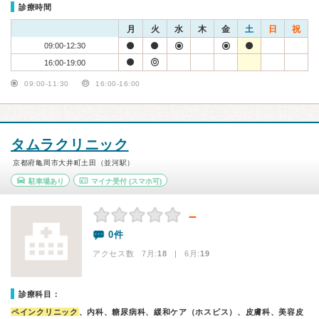
診療時間
月
火
水
木
金
土
日
祝
09:00-12:30
16:00-19:00
09:00-11:30
16:00-16:00
タムラクリニック
京都府亀岡市大井町土田（並河駅）
駐車場あり
マイナ受付
(スマホ可)
－
0件
アクセス数 7月:
18
| 6月:
19
診療科目：
ペインクリニック
、内科、糖尿病科、緩和ケア（ホスピス）、皮膚科、美容皮