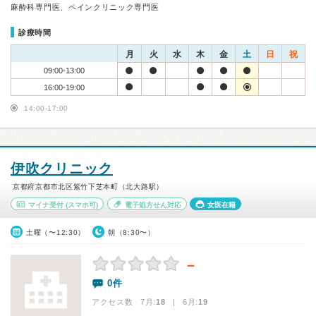
麻酔科専門医、ペインクリニック専門医
診療時間
月
火
水
木
金
土
日
祝
09:00-13:00
16:00-19:00
14:00-17:00
伊吹クリニック
京都府京都市北区紫竹下芝本町（北大路駅）
マイナ受付
(スマホ可)
電子処方せん対応
女医在籍
土曜（〜12:30）
朝（8:30〜）
－
0件
アクセス数 7月:
18
| 6月:
19