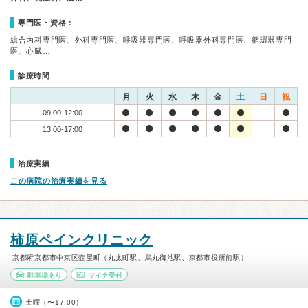
専門医・資格：
総合内科専門医、外科専門医、呼吸器専門医、呼吸器外科専門医、循環器専門
医、心臓…
診療時間
月
火
水
木
金
土
日
祝
09:00-12:00
13:00-17:00
治療実績
この病院の治療実績を見る
柿原ペインクリニック
京都府京都市中京区壺屋町（丸太町駅、烏丸御池駅、京都市役所前駅）
駐車場あり
マイナ受付
土曜（〜17:00）