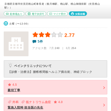
京都府京都市伏見区桃山町泰長老（観月橋駅、桃山駅、桃山御陵前駅（伏見桃山
駅））
駐車場あり
電子決済可
マイナ受付
女医在籍
土曜（〜12:00）
2.77
5件
アクセス数 7月:
240
| 6月:
254
ペインクリニックについて
【診療・治療法】
腰椎椎間板ヘルニア摘出術、神経ブロック
4.5
親切丁寧
外科
低ナトリウム血症
4.0
緊急入院時 担当医の先生