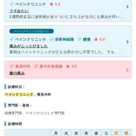
ペインクリニック
5.0
うそみたい
1週間程右足に違和感がありついに立ち上がるのにも痛みが伴い会社が休めないので即効性が望めるような病院をインタネットで検索していると井福ペインクリニックがブロック注射の内容がわかりやすく記載されていたの
ペインクリニックの口コミ
ペインクリニック
坐骨神経痛
腰痛
5.0
痛みがふっとびました
最初はペインクリニックがどんな所か少し不安でした。 でも、先生のご説明と看護師さんのお話など、すばらしくわかりやすく、絵や痛みの解説があり、ほっとしました。 さて、治療に入り、その間も先生と看護師
整形外科
膝半月板損傷
4.0
膝の痛み
診療科目：
ペインクリニック
、整形外科
専門医・資格：
頭痛専門医、ペインクリニック専門医
診療時間
月
火
水
木
金
土
日
祝