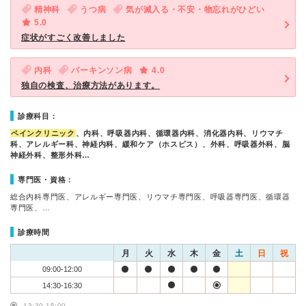
精神科
うつ病
気が滅入る・不安・物忘れがひどい
5.0
症状がすごく改善しました
内科
パーキンソン病
4.0
独自の検査、治療方法があります。
診療科目：
ペインクリニック
、内科、呼吸器内科、循環器内科、消化器内科、リウマチ
科、アレルギー科、神経内科、緩和ケア（ホスピス）、外科、呼吸器外科、脳
神経外科、整形外科…
専門医・資格：
総合内科専門医、アレルギー専門医、リウマチ専門医、呼吸器専門医、循環器
専門医、…
診療時間
月
火
水
木
金
土
日
祝
09:00-12:00
14:30-16:30
13:30-15:00