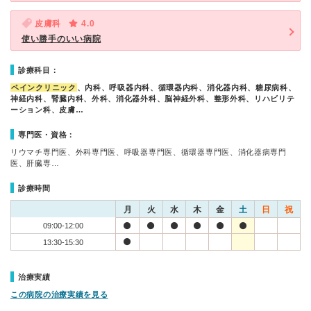
皮膚科
4.0
使い勝手のいい病院
診療科目：
ペインクリニック
、内科、呼吸器内科、循環器内科、消化器内科、糖尿病科、
神経内科、腎臓内科、外科、消化器外科、脳神経外科、整形外科、リハビリテ
ーション科、皮膚…
専門医・資格：
リウマチ専門医、外科専門医、呼吸器専門医、循環器専門医、消化器病専門
医、肝臓専…
診療時間
月
火
水
木
金
土
日
祝
09:00-12:00
13:30-15:30
治療実績
この病院の治療実績を見る