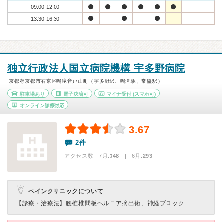
09:00-12:00
13:30-16:30
独立行政法人国立病院機構 宇多野病院
京都府京都市右京区鳴滝音戸山町（宇多野駅、鳴滝駅、常盤駅）
駐車場あり
電子決済可
マイナ受付
(スマホ可)
オンライン診療対応
3.67
2件
アクセス数 7月:
348
| 6月:
293
ペインクリニックについて
【診療・治療法】
腰椎椎間板ヘルニア摘出術、神経ブロック