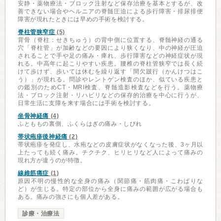
安静・薬物療法・ブロック注射など保存治療を基本とするが、改
善できない場合やヘルニアの脊髄圧迫による歩行障害・排尿排便
障害が現れたときには早めの手術を検討する。
脊柱管狭窄症
(5)
背骨（脊柱：せきちゅう）の背中側に位置する、脊髄神経の通る
穴「脊柱管」が加齢などの要因により狭くなり、中の神経が圧迫
されることで手や足の痛み・痺れ、歩行障害などの神経症状が現
れる。中高年に起こりやすい疾患。腰椎の脊柱管狭窄では長く続
けて歩けず、歩いては休むを繰り返す「間欠跛行（かんけつはこ
う）」が現れる。問診やレントゲン検査のほか、似ている疾患と
の鑑別のためCT・MRI検査、脊髄造影検査などを行う。薬物療
法・ブロック注射・リハビリなどの保存的治療を中心に行うが、
日常生活に支障を来す場合には手術を検討する。
坐骨神経痛
(4)
ふとももの裏側、ふくらはぎの痛み・しびれ
帯状疱疹後神経痛
(2)
帯状疱疹を発症し、水疱などの皮膚症状がなくなった後、3ヶ月以
上たっても続く痛み。チクチク、ヒリヒリなど人によって痛みの
現れ方が違うのが特徴。
線維筋痛症
(1)
原因不明の慢性的な全身の痛み（関節痛・筋肉痛・こわばりな
ど）が生じる。特定の部位から全身に痛みの範囲が広がる場合も
ある。痛みの強さにも個人差がある。
診療・治療法