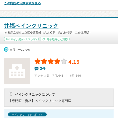
この病院の治療実績を見る
井福ペインクリニック
京都府京都市上京区今薬屋町（丸太町駅、烏丸御池駅、二条城前駅）
マイナ受付
(スマホ可)
電子処方せん対応
土曜（〜12:00）
4.15
3件
アクセス数 7月:
441
| 6月:
396
ペインクリニックについて
【専門医・資格】
ペインクリニック専門医
ペインクリニックの口コミ