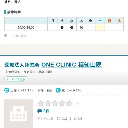
膚科、漢方
診療時間
月
火
水
木
金
土
日
祝
14:00-16:00
09:00-12:00
ONE CLINIC 福知山院
医療法人翔悠会
京都府福知山市駅前町（福知山駅）
マイナ受付
土曜（〜19:30）・日曜・祝日
夜（〜19:30）
－
0件
アクセス数 7月:
12
| 6月:
9