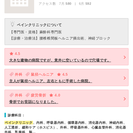
アクセス数 7月:
580
| 6月:
592
ペインクリニックについて
【専門医・資格】
麻酔科専門医
【診療・治療法】
腰椎椎間板ヘルニア摘出術、神経ブロック
4.5
大きな建物の病院ですが、意外に空いているので穴場です。
外科
鼠径ヘルニア
4.5
主人が鼠径ヘルニア、左右ともに手術した病院。
外科
疲労骨折
4.0
骨折でお世話になりました。
診療科目：
ペインクリニック
、内科、呼吸器内科、循環器内科、消化器内科、神経内科、
人工透析、緩和ケア（ホスピス）、外科、呼吸器外科、心臓血管外科、消化器
外科、乳腺科、脳…