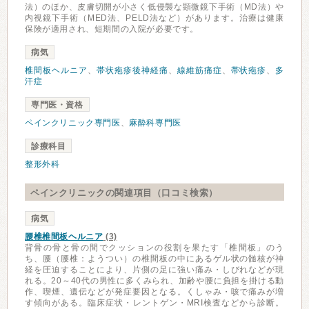
法）のほか、皮膚切開が小さく低侵襲な顕微鏡下手術（MD法）や
内視鏡下手術（MED法、PELD法など）があります。治療は健康
保険が適用され、短期間の入院が必要です。
病気
椎間板ヘルニア
、
帯状疱疹後神経痛
、
線維筋痛症
、
帯状疱疹
、
多
汗症
専門医・資格
ペインクリニック専門医
、
麻酔科専門医
診療科目
整形外科
ペインクリニックの関連項目（口コミ検索）
病気
腰椎椎間板ヘルニア
(3)
背骨の骨と骨の間でクッションの役割を果たす「椎間板」のう
ち、腰（腰椎：ようつい）の椎間板の中にあるゲル状の髄核が神
経を圧迫することにより、片側の足に強い痛み・しびれなどが現
れる。20～40代の男性に多くみられ、加齢や腰に負担を掛ける動
作、喫煙、遺伝などが発症要因となる。くしゃみ・咳で痛みが増
す傾向がある。臨床症状・レントゲン・MRI検査などから診断。