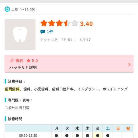
土曜（〜19:00）
3.40
1件
アクセス数 7月:
51
| 6月:
67
歯科
5.0
ハッキリと説明
診療科目：
歯周病科
、歯科、小児歯科、歯科口腔外科、インプラント、ホワイトニング
専門医・資格：
口腔外科専門医
診療時間
月
火
水
木
金
土
日
祝
09:30-13:30