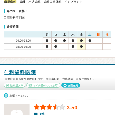
歯周病科
、歯科、小児歯科、歯科口腔外科、インプラント
専門医・資格：
口腔外科専門医
診療時間
月
火
水
木
金
土
日
祝
09:00-13:00
15:00-19:00
仁科歯科医院
京都府京都市伏見区桃山町丹後（桃山南口駅、六地蔵駅（京阪宇治線））
駐車場あり
マイナ受付
(スマホ可)
女医在籍
土曜（〜13:00）
3.50
3件