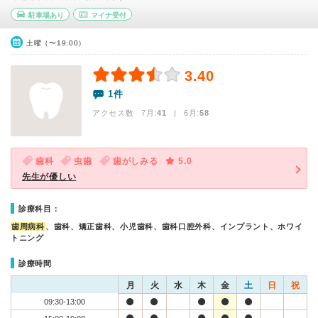
駐車場あり
マイナ受付
土曜（〜19:00）
3.40
1件
アクセス数 7月:
41
| 6月:
58
歯科
虫歯
歯がしみる
5.0
先生が優しい
診療科目：
歯周病科
、歯科、矯正歯科、小児歯科、歯科口腔外科、インプラント、ホワイ
トニング
診療時間
月
火
水
木
金
土
日
祝
09:30-13:00