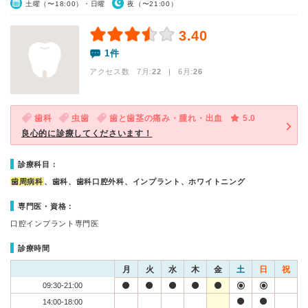
土曜（〜18:00）・日曜
夜（〜21:00）
3.40
1件
アクセス数 7月:
22
| 6月:
26
歯科
虫歯
歯と歯茎の痛み・腫れ・出血
5.0
良心的に診療してくださいます！
診療科目：
歯周病科
、歯科、歯科口腔外科、インプラント、ホワイトニング
専門医・資格：
口腔インプラント専門医
診療時間
月
火
水
木
金
土
日
祝
09:30-21:00
14:00-18:00