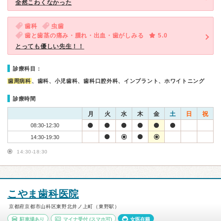
全然こわくなかった
歯科
虫歯
歯と歯茎の痛み・腫れ・出血・歯がしみる
5.0
とっても優しい先生！！
診療科目：
歯周病科
、歯科、小児歯科、歯科口腔外科、インプラント、ホワイトニング
診療時間
月
火
水
木
金
土
日
祝
08:30-12:30
14:30-19:30
14:30-18:30
こやま歯科医院
京都府京都市山科区東野北井ノ上町（東野駅）
駐車場あり
マイナ受付
(スマホ可)
女医在籍