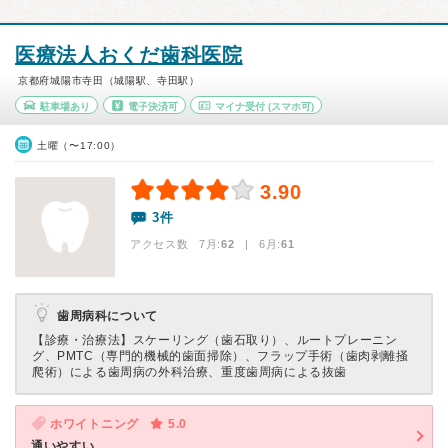
医療法人おくだ歯科医院
京都府城陽市寺田（城陽駅、寺田駅）
駐車場あり
電子決済可
マイナ受付
(スマホ可)
土曜（〜17:00）
3.90
3件
アクセス数 7月:
62
| 6月:
61
歯周病科について
【診療・治療法】
スケーリング（歯石取り）、ルートプレーニン
グ、PMTC（専門的機械的歯面掃除）、フラップ手術（歯肉剥離掻
爬術）による歯周病の外科治療、重度歯周病による抜歯
ホワイトニング
5.0
通いやすい