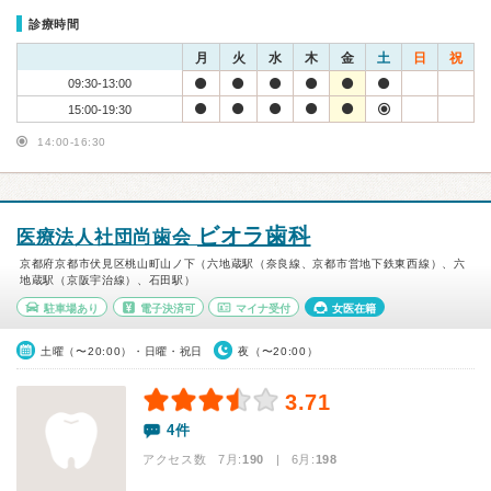
診療時間
月
火
水
木
金
土
日
祝
09:30-13:00
15:00-19:30
14:00-16:30
ビオラ歯科
医療法人社団尚歯会
京都府京都市伏見区桃山町山ノ下（六地蔵駅（奈良線、京都市営地下鉄東西線）、六
地蔵駅（京阪宇治線）、石田駅）
駐車場あり
電子決済可
マイナ受付
女医在籍
土曜（〜20:00）・日曜・祝日
夜（〜20:00）
3.71
4件
アクセス数 7月:
190
| 6月:
198