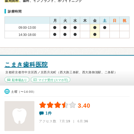
歯周病科
、歯科、インプラント、ホワイトニング
診療時間
月
火
水
木
金
土
日
祝
09:00-13:00
14:30-18:00
こまき歯科医院
京都府京都市中京区西ノ京西月光町（西大路三条駅、西大路御池駅、二条駅）
駐車場あり
マイナ受付
(スマホ可)
土曜（〜14:00）
3.40
1件
アクセス数 7月:
19
| 6月:
36