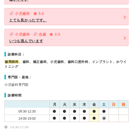
小児歯科
5.0
とても良かったです。
小児歯科
虫歯
3.5
いつも混んでいます
診療科目：
歯周病科
、歯科、矯正歯科、小児歯科、歯科口腔外科、インプラント、ホワイ
トニング
専門医・資格：
小児歯科専門医
診療時間
月
火
水
木
金
土
日
祝
09:30-12:30
14:00-19:00
14:30-17:00