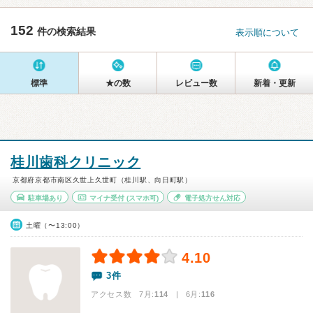
152
件の検索結果
表示順について
標準
★の数
レビュー数
新着・更新
桂川歯科クリニック
京都府京都市南区久世上久世町（桂川駅、向日町駅）
駐車場あり
マイナ受付
(スマホ可)
電子処方せん対応
土曜（〜13:00）
4.10
3件
アクセス数 7月:
114
| 6月:
116