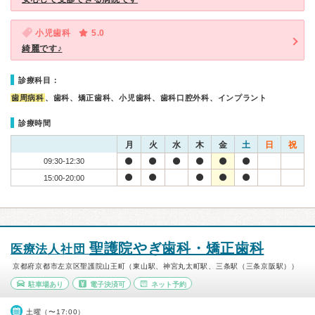
小児歯科
5.0
綺麗です♪
診療科目：
歯周病科
、歯科、矯正歯科、小児歯科、歯科口腔外科、インプラント
診療時間
月
火
水
木
金
土
日
祝
09:30-12:30
15:00-20:00
聖護院やぎ歯科・矯正歯科
医療法人社団
京都府京都市左京区聖護院山王町（東山駅、神宮丸太町駅、三条駅（三条京阪駅））
駐車場あり
電子決済可
ネット予約
土曜（〜17:00）