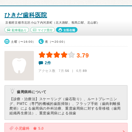
ひきだ歯科医院
京都府京都市北区小山下内河原町（北大路駅、鞍馬口駅、北山駅）
駐車場あり
マイナ受付
女医在籍
土曜（〜16:00）
夜（〜20:00）
3.79
2件
アクセス数 7月:
56
| 6月:
89
歯周病科について
【診療・治療法】
スケーリング（歯石取り）、ルートプレーニン
グ、PMTC（専門的機械的歯面掃除）、フラップ手術（歯肉剥離掻
爬術）による歯周病の外科治療、重度歯周病に対する骨移植（歯周
組織再生療法）、重度歯周病による抜歯
小児歯科
5.0