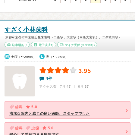
すざく小林歯科
京都府京都市中京区壬生朱雀町（二条駅、大宮駅（四条大宮駅）、二条城前駅）
駐車場あり
電子決済可
マイナ受付
(スマホ可)
土曜（〜20:00）
夜（〜20:00）
3.95
4件
アクセス数 7月:
47
| 6月:
37
歯科
5.0
清潔な院内と感じの良い医師、スタッフでした
歯科
虫歯
5.0
安心して受診できる病院です