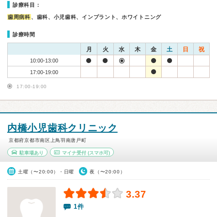
診療科目：
歯周病科
、歯科、小児歯科、インプラント、ホワイトニング
診療時間
月
火
水
木
金
土
日
祝
10:00-13:00
17:00-19:00
17:00-19:00
内橋小児歯科クリニック
京都府京都市南区上鳥羽南唐戸町
駐車場あり
マイナ受付
(スマホ可)
土曜（〜20:00）・日曜
夜（〜20:00）
3.37
1件