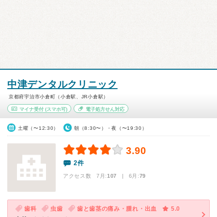
中津デンタルクリニック
京都府宇治市小倉町（小倉駅、JR小倉駅）
マイナ受付
(スマホ可)
電子処方せん対応
土曜（〜12:30）
朝（8:30〜）・夜（〜19:30）
3.90
2件
アクセス数 7月:
107
| 6月:
79
歯科
虫歯
歯と歯茎の痛み・腫れ・出血
5.0