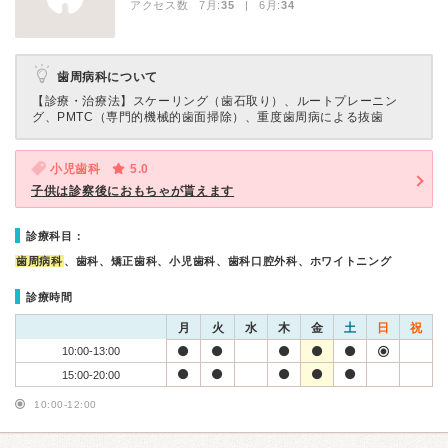
アクセス数 7月:
35
| 6月:
34
歯周病科について
【診療・治療法】
スケーリング（歯石取り）、ルートプレーニン
グ、PMTC（専門的機械的歯面掃除）、重度歯周病による抜歯
小児歯科
5.0
子供は診察後におもちゃが貰えます
診療科目：
歯周病科
、歯科、矯正歯科、小児歯科、歯科口腔外科、ホワイトニング
診療時間
月
火
水
木
金
土
日
祝
10:00-13:00
15:00-20:00
10:00-12:00