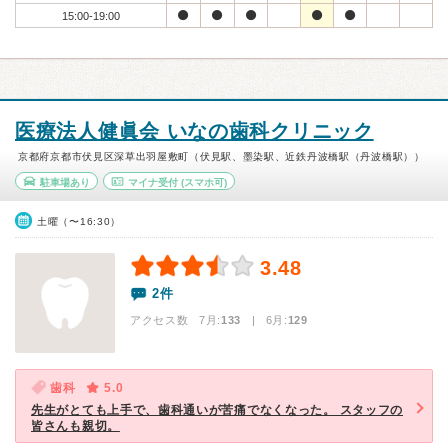
15:00-19:00
医療法人健眞会 いなの歯科クリニック
京都府京都市伏見区深草出羽屋敷町（伏見駅、墨染駅、近鉄丹波橋駅（丹波橋駅））
駐車場あり
マイナ受付
(スマホ可)
土曜（〜16:30）
3.48
2件
アクセス数 7月:
133
| 6月:
129
歯科
5.0
先生がとても上手で、歯科通いが苦痛でなくなった。 スタッフの
皆さんも親切。