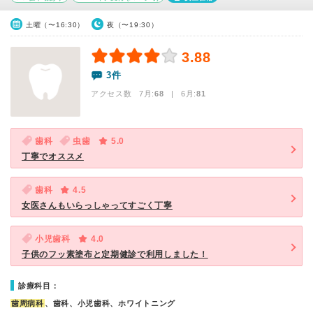
土曜（〜16:30）
夜（〜19:30）
3.88
3件
アクセス数 7月:
68
| 6月:
81
歯科
虫歯
5.0
丁寧でオススメ
歯科
4.5
女医さんもいらっしゃってすごく丁寧
小児歯科
4.0
子供のフッ素塗布と定期健診で利用しました！
診療科目：
歯周病科
、歯科、小児歯科、ホワイトニング