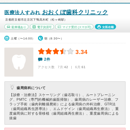
おおくぼ歯科クリニック
医療法人すみれ
京都府京都市左京区下鴨高木町（松ヶ崎駅）
駐車場あり
電子決済可
マイナ受付
(スマホ可)
女医在籍
土曜（〜14:00）
朝（8:30〜）
3.34
2件
アクセス数 7月:
42
| 6月:
61
歯周病科について
【診療・治療法】
スケーリング（歯石取り）、ルートプレーニン
グ、PMTC（専門的機械的歯面掃除）、歯周病のレーザー治療、フ
ラップ手術（歯肉剥離掻爬術）による歯周病の外科治療、GTR法
（歯周組織再生誘導法）、エムドゲイン（歯周組織再生療法）、重
度歯周病に対する骨移植（歯周組織再生療法）、重度歯周病による
抜歯