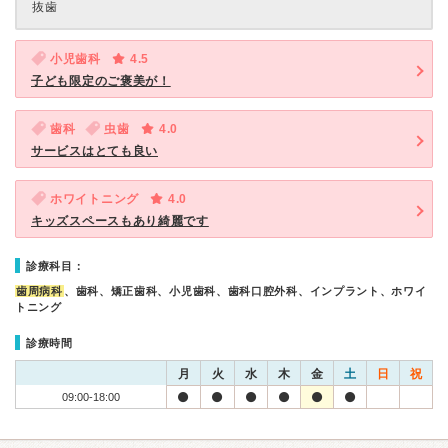
抜歯
小児歯科
4.5
子ども限定のご褒美が！
歯科
虫歯
4.0
サービスはとても良い
ホワイトニング
4.0
キッズスペースもあり綺麗です
診療科目：
歯周病科
、歯科、矯正歯科、小児歯科、歯科口腔外科、インプラント、ホワイ
トニング
診療時間
月
火
水
木
金
土
日
祝
09:00-18:00