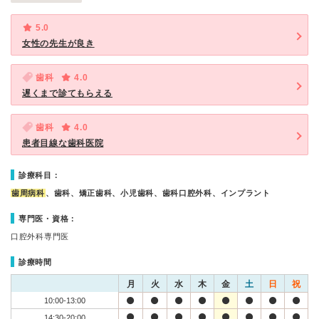
5.0
女性の先生が良き
歯科
4.0
遅くまで診てもらえる
歯科
4.0
患者目線な歯科医院
診療科目：
歯周病科
、歯科、矯正歯科、小児歯科、歯科口腔外科、インプラント
専門医・資格：
口腔外科専門医
診療時間
月
火
水
木
金
土
日
祝
10:00-13:00
14:30-20:00