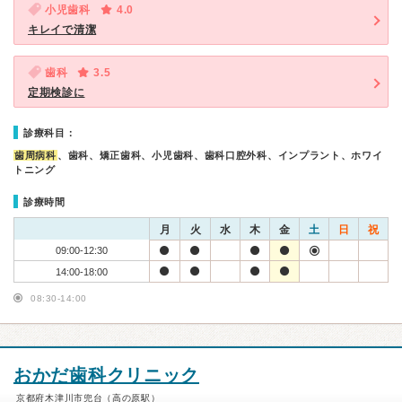
小児歯科
4.0
キレイで清潔
歯科
3.5
定期検診に
診療科目：
歯周病科
、歯科、矯正歯科、小児歯科、歯科口腔外科、インプラント、ホワイ
トニング
診療時間
月
火
水
木
金
土
日
祝
09:00-12:30
14:00-18:00
08:30-14:00
おかだ歯科クリニック
京都府木津川市兜台（高の原駅）