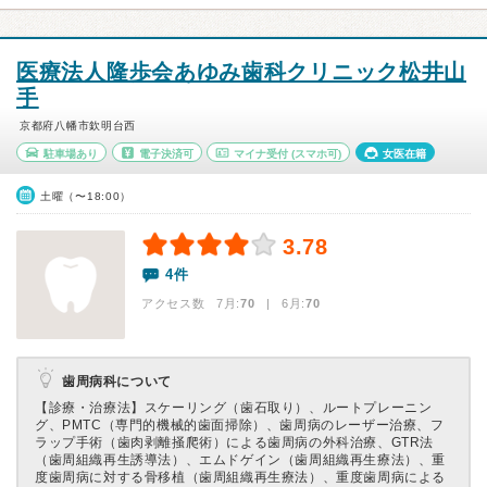
医療法人隆歩会あゆみ歯科クリニック松井山
手
京都府八幡市欽明台西
駐車場あり
電子決済可
マイナ受付
(スマホ可)
女医在籍
土曜（〜18:00）
3.78
4件
アクセス数 7月:
70
| 6月:
70
歯周病科について
【診療・治療法】
スケーリング（歯石取り）、ルートプレーニン
グ、PMTC（専門的機械的歯面掃除）、歯周病のレーザー治療、フ
ラップ手術（歯肉剥離掻爬術）による歯周病の外科治療、GTR法
（歯周組織再生誘導法）、エムドゲイン（歯周組織再生療法）、重
度歯周病に対する骨移植（歯周組織再生療法）、重度歯周病による