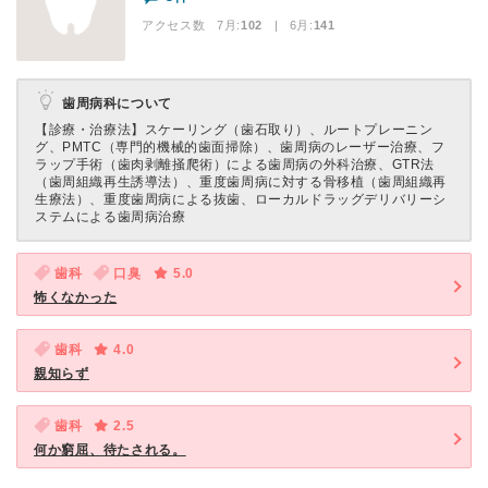
アクセス数 7月:
102
| 6月:
141
歯周病科について
【診療・治療法】
スケーリング（歯石取り）、ルートプレーニン
グ、PMTC（専門的機械的歯面掃除）、歯周病のレーザー治療、フ
ラップ手術（歯肉剥離掻爬術）による歯周病の外科治療、GTR法
（歯周組織再生誘導法）、重度歯周病に対する骨移植（歯周組織再
生療法）、重度歯周病による抜歯、ローカルドラッグデリバリーシ
ステムによる歯周病治療
歯科
口臭
5.0
怖くなかった
歯科
4.0
親知らず
歯科
2.5
何か窮屈、待たされる。