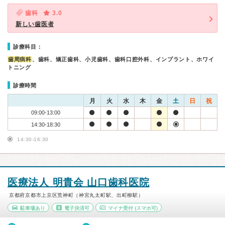
歯科
3.0
新しい歯医者
診療科目：
歯周病科
、歯科、矯正歯科、小児歯科、歯科口腔外科、インプラント、ホワイ
トニング
診療時間
月
火
水
木
金
土
日
祝
09:00-13:00
14:30-18:30
14:30-16:30
医療法人 明貴会 山口歯科医院
京都府京都市上京区荒神町（神宮丸太町駅、出町柳駅）
駐車場あり
電子決済可
マイナ受付
(スマホ可)