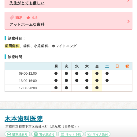
先生がとても優しい
歯科
4.5
アットホームな歯科
診療科目：
歯周病科
、歯科、小児歯科、ホワイトニング
診療時間
月
火
水
木
金
土
日
祝
09:00-12:00
13:00-16:00
17:00-20:00
木本歯科医院
京都府京都市下京区高材木町（烏丸駅（四条駅））
駐車場あり
電子決済可
ネット予約
マイナ受付