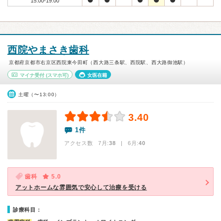
15:00-19:00
西院やまさき歯科
京都府京都市右京区西院東今田町（西大路三条駅、西院駅、西大路御池駅）
マイナ受付
(スマホ可)
女医在籍
土曜（〜13:00）
3.40
1件
アクセス数 7月:
38
| 6月:
40
歯科
5.0
アットホームな雰囲気で安心して治療を受ける
診療科目：