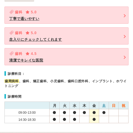
歯科
5.0
丁寧で通いやすい
歯科
5.0
念入りにチェックしてくれます
歯科
4.5
清潔でキレイな医院
診療科目：
歯周病科
、歯科、矯正歯科、小児歯科、歯科口腔外科、インプラント、ホワイ
トニング
診療時間
月
火
水
木
金
土
日
祝
09:00-13:00
14:30-18:30