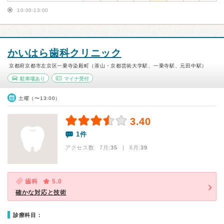
10:00-13:00
かいはら歯科クリニック
京都府京都市左京区一乗寺染殿町（茶山・京都芸術大学駅、一乗寺駅、元田中駅）
駐車場あり
マイナ受付
土曜（〜13:00）
3.40
1件
アクセス数 7月:
35
| 6月:
39
歯科
5.0
確かな対応と技術
診療科目：