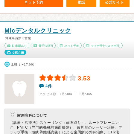
ネット予約
電話
公式サイト
Micデンタルクリニック
沖縄県浦添市宮城
駐車場あり
電子決済可
ネット予約
マイナ受付
(スマホ可)
女医在籍
土曜（〜17:00）
3.53
4件
アクセス数 7月:
384
| 6月:
345
歯周病科について
【診療・治療法】
スケーリング（歯石取り）、ルートプレーニン
グ、PMTC（専門的機械的歯面掃除）、歯周病のレーザー治療、フ
ラップ手術（歯肉剥離掻爬術）による歯周病の外科治療、GTR法