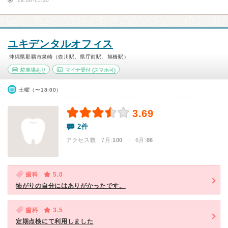
14:00-15:30
ユキデンタルオフィス
沖縄県那覇市泉崎（壺川駅、県庁前駅、旭橋駅）
駐車場あり
マイナ受付
(スマホ可)
土曜（〜18:00）
3.69
2件
アクセス数 7月:
100
| 6月:
86
歯科
5.0
怖がりの自分にはありがかったです。
歯科
3.5
定期点検にて利用しました