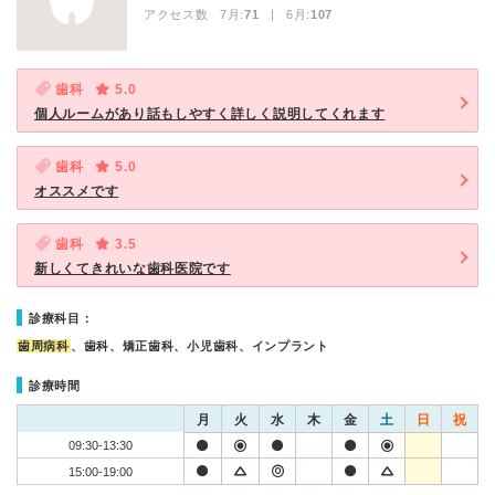
アクセス数 7月:
71
| 6月:
107
歯科
5.0
個人ルームがあり話もしやすく詳しく説明してくれます
歯科
5.0
オススメです
歯科
3.5
新しくてきれいな歯科医院です
診療科目：
歯周病科
、歯科、矯正歯科、小児歯科、インプラント
診療時間
月
火
水
木
金
土
日
祝
09:30-13:30
15:00-19:00