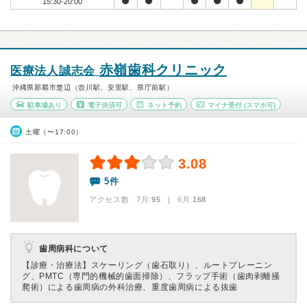
15:30-20:00
赤嶺歯科クリニック
医療法人誠志会
沖縄県那覇市楚辺（壺川駅、安里駅、県庁前駅）
駐車場あり
電子決済可
ネット予約
マイナ受付
(スマホ可)
土曜（〜17:00）
3.08
5件
アクセス数 7月:
95
| 6月:
168
歯周病科について
【診療・治療法】
スケーリング（歯石取り）、ルートプレーニン
グ、PMTC（専門的機械的歯面掃除）、フラップ手術（歯肉剥離掻
爬術）による歯周病の外科治療、重度歯周病による抜歯