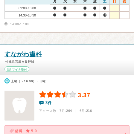
月
火
水
木
金
土
日
祝
09:00-13:00
14:30-18:30
14:00-17:00
すながわ歯科
沖縄県石垣市登野城
マイナ受付
土曜（〜19:00）・日曜
3.37
3件
アクセス数 7月:
264
| 6月:
216
歯科
5.0