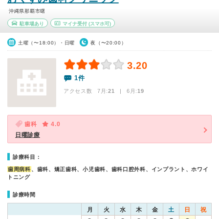
沖縄県那覇市曙
駐車場あり
マイナ受付
(スマホ可)
土曜（〜18:00）・日曜
夜（〜20:00）
3.20
1件
アクセス数 7月:
21
| 6月:
19
歯科
4.0
日曜診療
診療科目：
歯周病科
、歯科、矯正歯科、小児歯科、歯科口腔外科、インプラント、ホワイ
トニング
診療時間
月
火
水
木
金
土
日
祝