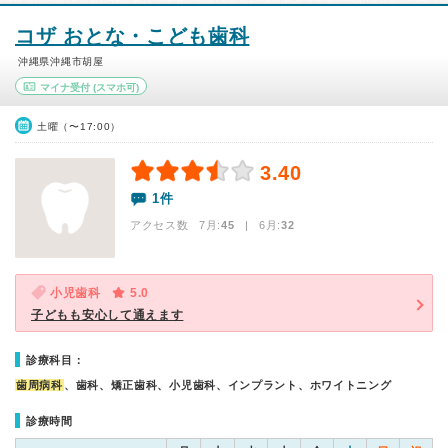
コザ おとな・こども歯科
沖縄県沖縄市胡屋
マイナ受付
(スマホ可)
土曜（〜17:00）
3.40
1件
アクセス数 7月:
45
| 6月:
32
小児歯科
5.0
子どもも安心して通えます
診療科目：
歯周病科
、歯科、矯正歯科、小児歯科、インプラント、ホワイトニング
診療時間