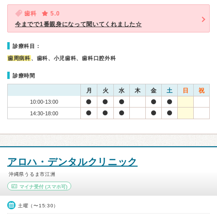
歯科
5.0
今までで1番親身になって聞いてくれました☆
診療科目：
歯周病科
、歯科、小児歯科、歯科口腔外科
診療時間
月
火
水
木
金
土
日
祝
10:00-13:00
14:30-18:00
アロハ・デンタルクリニック
沖縄県うるま市江洲
マイナ受付
(スマホ可)
土曜（〜15:30）