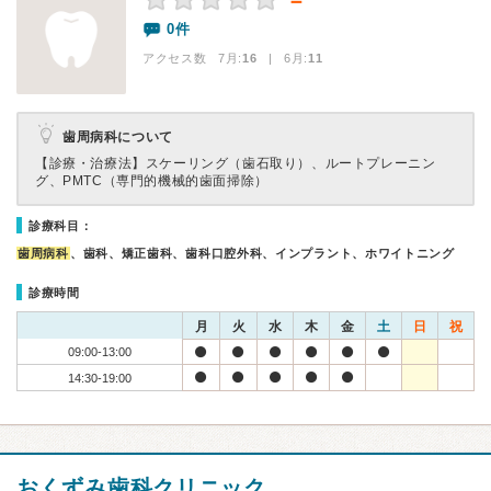
－
0件
アクセス数 7月:
16
| 6月:
11
歯周病科について
【診療・治療法】
スケーリング（歯石取り）、ルートプレーニン
グ、PMTC（専門的機械的歯面掃除）
診療科目：
歯周病科
、歯科、矯正歯科、歯科口腔外科、インプラント、ホワイトニング
診療時間
月
火
水
木
金
土
日
祝
09:00-13:00
14:30-19:00
おくずみ歯科クリニック