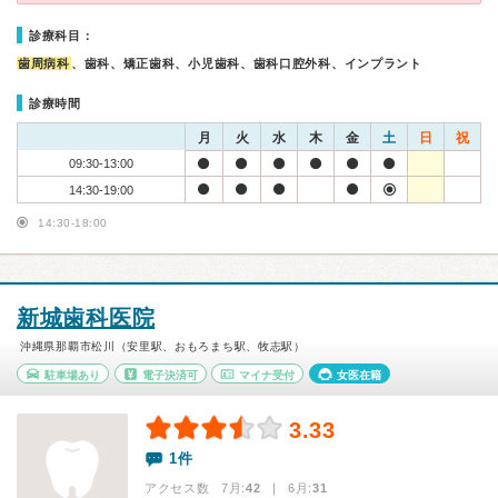
診療科目：
歯周病科
、歯科、矯正歯科、小児歯科、歯科口腔外科、インプラント
診療時間
月
火
水
木
金
土
日
祝
09:30-13:00
14:30-19:00
14:30-18:00
新城歯科医院
沖縄県那覇市松川（安里駅、おもろまち駅、牧志駅）
駐車場あり
電子決済可
マイナ受付
女医在籍
3.33
1件
アクセス数 7月:
42
| 6月:
31