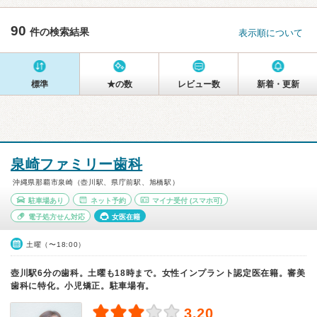
90
件の検索結果
表示順について
標準
★の数
レビュー数
新着・更新
泉崎ファミリー歯科
沖縄県那覇市泉崎（壺川駅、県庁前駅、旭橋駅）
駐車場あり
ネット予約
マイナ受付
(スマホ可)
電子処方せん対応
女医在籍
土曜（〜18:00）
壺川駅6分の歯科。土曜も18時まで。女性インプラント認定医在籍。審美
歯科に特化。小児矯正。駐車場有。
3.20