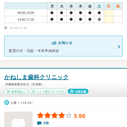
月
火
水
木
金
土
日
祝
09:00-13:00
14:00-17:30
14:00-17:00
お知らせ
慰霊の日・旧盆・年末年始休診
かねしま歯科クリニック
沖縄県那覇市松川（安里駅）
駐車場あり
マイナ受付
(スマホ可)
女医在籍
土曜（〜18:30）
3.96
3件