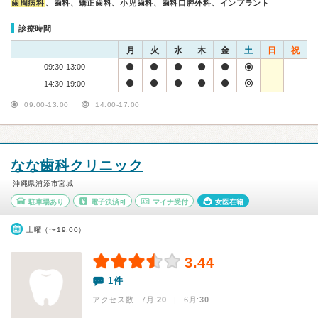
歯周病科
、歯科、矯正歯科、小児歯科、歯科口腔外科、インプラント
診療時間
月
火
水
木
金
土
日
祝
09:30-13:00
14:30-19:00
09:00-13:00
14:00-17:00
なな歯科クリニック
沖縄県浦添市宮城
駐車場あり
電子決済可
マイナ受付
女医在籍
土曜（〜19:00）
3.44
1件
アクセス数 7月:
20
| 6月:
30