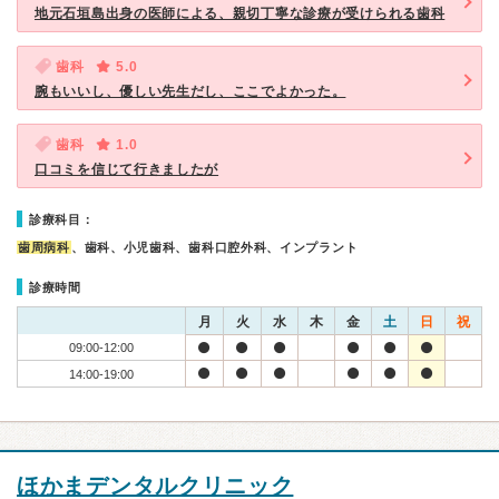
地元石垣島出身の医師による、親切丁寧な診療が受けられる歯科
歯科
5.0
腕もいいし、優しい先生だし、ここでよかった。
歯科
1.0
口コミを信じて行きましたが
診療科目：
歯周病科
、歯科、小児歯科、歯科口腔外科、インプラント
診療時間
月
火
水
木
金
土
日
祝
09:00-12:00
14:00-19:00
ほかまデンタルクリニック