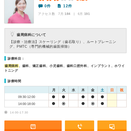
0件
12件
アクセス数 7月:
184
| 6月:
191
歯周病科について
【診療・治療法】
スケーリング（歯石取り）、ルートプレーニン
グ、PMTC（専門的機械的歯面掃除）
診療科目：
歯周病科
、歯科、矯正歯科、小児歯科、歯科口腔外科、インプラント、ホワイ
トニング
診療時間
月
火
水
木
金
土
日
祝
09:30-12:00
14:00-18:00
14:00-17:30