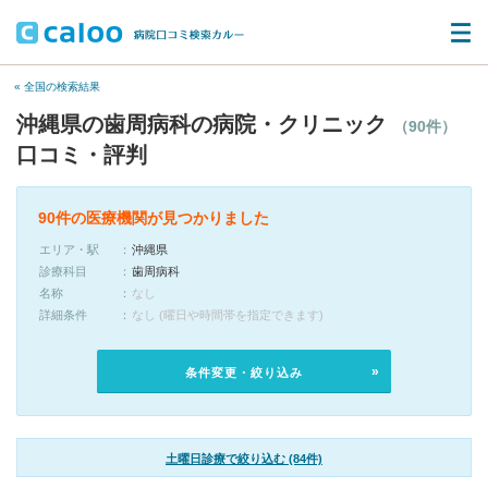
« 全国の検索結果
沖縄県の歯周病科の病院・クリニック
（90件）
口コミ・評判
90件の医療機関が見つかりました
エリア・駅
沖縄県
診療科目
歯周病科
名称
なし
詳細条件
なし (曜日や時間帯を指定できます)
条件変更・絞り込み
土曜日診療で絞り込む (84件)