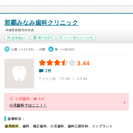
那覇みなみ歯科クリニック
沖縄県那覇市仲井真
駐車場あり
電子決済可
マイナ受付
(スマホ可)
土曜（〜17:00）・日曜
夜（〜20:00）
3.44
1件
アクセス数 7月:
43
| 6月:
61
小児歯科
5.0
小児歯科ではここ！！
診療科目：
歯周病科
、歯科、矯正歯科、小児歯科、歯科口腔外科、インプラント