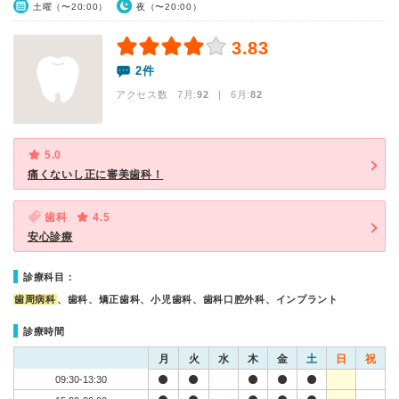
土曜（〜20:00）
夜（〜20:00）
3.83
2件
アクセス数 7月:
92
| 6月:
82
5.0
痛くないし正に審美歯科！
歯科
4.5
安心診療
診療科目：
歯周病科
、歯科、矯正歯科、小児歯科、歯科口腔外科、インプラント
診療時間
月
火
水
木
金
土
日
祝
09:30-13:30