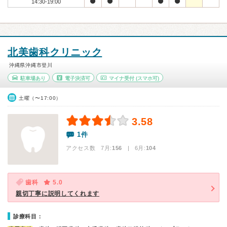
14:30-19:00
北美歯科クリニック
沖縄県沖縄市登川
駐車場あり
電子決済可
マイナ受付
(スマホ可)
土曜（〜17:00）
3.58
1件
アクセス数 7月:
156
| 6月:
104
歯科
5.0
親切丁寧に説明してくれます
診療科目：