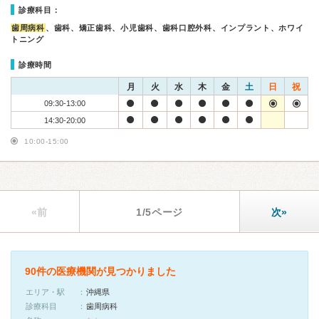
診療科目：
歯周病科
、歯科、矯正歯科、小児歯科、歯科口腔外科、インプラント、ホワイ
トニング
診療時間
月
火
水
木
金
土
日
祝
09:30-13:00
14:30-20:00
10:00-15:00
«前
1/5ページ
次»
90件の医療機関が見つかりました
エリア・駅
沖縄県
診療科目
歯周病科