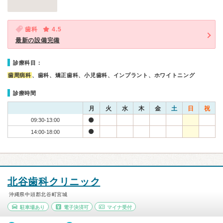
歯科
4.5
最新の設備完備
診療科目：
歯周病科
、歯科、矯正歯科、小児歯科、インプラント、ホワイトニング
診療時間
月
火
水
木
金
土
日
祝
09:30-13:00
14:00-18:00
北谷歯科クリニック
沖縄県中頭郡北谷町宮城
駐車場あり
電子決済可
マイナ受付