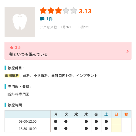
3.13
1件
アクセス数 7月:
61
| 6月:
29
3.5
割といつも混んでいる
診療科目：
歯周病科
、歯科、小児歯科、歯科口腔外科、インプラント
専門医・資格：
口腔外科専門医
診療時間
月
火
水
木
金
土
日
祝
09:00-12:00
13:30-18:00