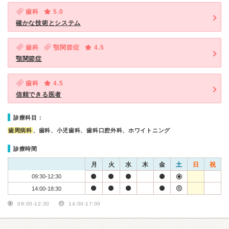
歯科
5.0
確かな技術とシステム
歯科
顎関節症
4.5
顎関節症
歯科
4.5
信頼できる医者
診療科目：
歯周病科
、歯科、小児歯科、歯科口腔外科、ホワイトニング
診療時間
月
火
水
木
金
土
日
祝
09:30-12:30
14:00-18:30
09:00-12:30
14:00-17:00