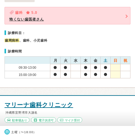
歯科
5.0
怖くない歯医者さん
診療科目：
歯周病科
、歯科、小児歯科
診療時間
月
火
水
木
金
土
日
祝
09:30-13:00
15:00-19:00
マリーナ歯科クリニック
沖縄県宜野湾市大謝名
駐車場あり
電子決済可
マイナ受付
土曜（〜18:00）