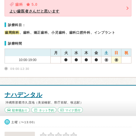
歯科
5.0
よい歯医者さんだと思います
診療科目：
歯周病科
、歯科、矯正歯科、小児歯科、歯科口腔外科、インプラント
診療時間
月
火
水
木
金
土
日
祝
10:00-19:00
09:00-12:30
ナハデンタル
沖縄県那覇市久茂地（美栄橋駅、県庁前駅、牧志駅）
駐車場あり
ネット予約
マイナ受付
土曜（〜13:00）