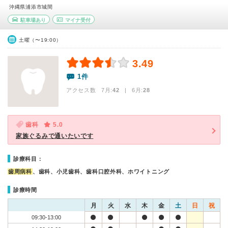
沖縄県浦添市城間
駐車場あり
マイナ受付
土曜（〜19:00）
3.49
1件
アクセス数 7月:
42
| 6月:
28
歯科
5.0
家族ぐるみで通いたいです
診療科目：
歯周病科
、歯科、小児歯科、歯科口腔外科、ホワイトニング
診療時間
月
火
水
木
金
土
日
祝
09:30-13:00