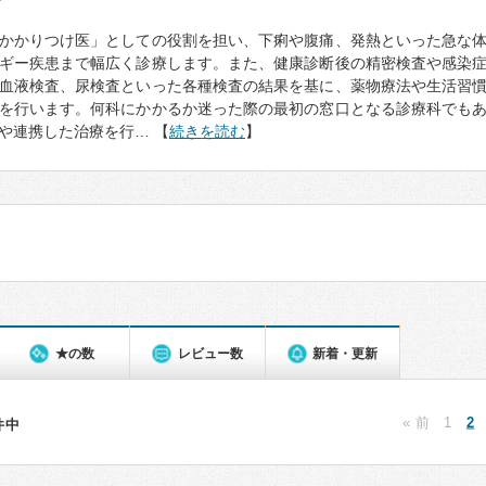
て
かかりつけ医」としての役割を担い、下痢や腹痛、発熱といった急な
ギー疾患まで幅広く診療します。また、健康診断後の精密検査や感染
血液検査、尿検査といった各種検査の結果を基に、薬物療法や生活習
を行います。何科にかかるか迷った際の最初の窓口となる診療科でも
や連携した治療を行… 【
続きを読む
】
★の数
レビュー数
新着・更新
« 前
1
2
6件中