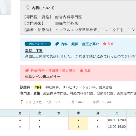
内科について
【専門医・資格】
総合内科専門医
【専門外来】
頭痛専門外来
【診療・治療法】
インフルエンザ迅速検査、ニンニク注射、ニン
5.0
内科・頻脈・血圧が高い
内科の口コミ
親切、丁寧
神経内科・片頭痛・頭が痛い
5.0
生活レベル爆上がり〜
診療科：
内科
、神経内科、リハビリテーション科、健康診断
専門医・資格：
総合内科専門医、神経内科専門医、頭痛専門医、認知症専門
アクセス数 7月：
537
| 6月：
449
| 年間：
1,944
月
火
水
木
金
土
08:30-12:00
●
●
●
●
13:00-16:00
●
●
●
●