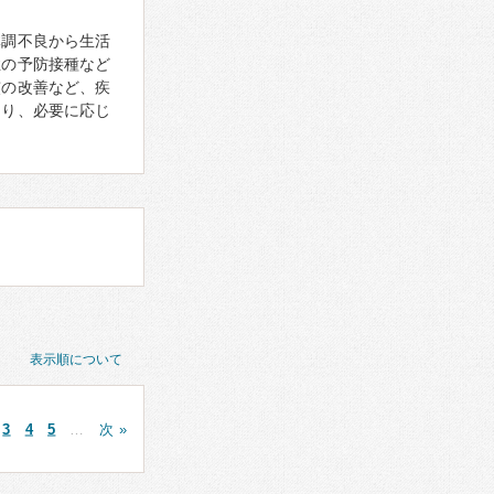
体調不良から生活
症の予防接種など
慣の改善など、疾
あり、必要に応じ
表示順について
3
4
5
…
次 »