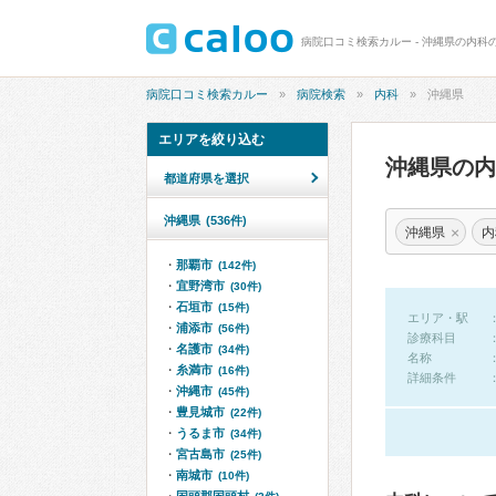
病院口コミ検索カルー - 沖縄県の内科
病院口コミ検索カルー
病院検索
内科
沖縄県
エリアを絞り込む
沖縄県の
都道府県を選択
沖縄県
(536件)
×
沖縄県
内
那覇市
(142件)
宜野湾市
(30件)
石垣市
(15件)
エリア・駅
浦添市
(56件)
診療科目
名護市
(34件)
名称
糸満市
(16件)
詳細条件
沖縄市
(45件)
豊見城市
(22件)
うるま市
(34件)
宮古島市
(25件)
南城市
(10件)