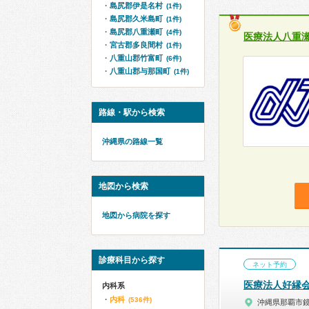
島尻郡伊是名村
(1件)
島尻郡久米島町
(1件)
島尻郡八重瀬町
(4件)
医療法人八重
宮古郡多良間村
(1件)
八重山郡竹富町
(6件)
八重山郡与那国町
(1件)
路線・駅から検索
沖縄県の路線一覧
地図から検索
地図から病院を探す
診療科目から探す
ネット予約
医療法人好縁
内科系
内科
(536件)
沖縄県那覇市