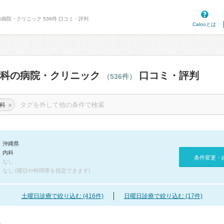
の病院・クリニック 536件 口コミ・評判
Calooとは
内科の病院・クリニック
口コミ・評判
（536件）
×
科
沖縄県
内科
条件変更・
なし
なし (曜日や時間帯を指定できます)
土曜日診療で絞り込む (416件)
日曜日診療で絞り込む (17件)