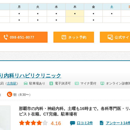
月
火
水
木
金
土
●
●
●
●
●
●
●
●
●
●
098-851-8077
ネット予約
公式サイ
り内科リハビリクリニック
銘苅（
古島駅
）
駐車場あり
電子決済可
マイナ受付
オンライン診療
0）
朝（8:30〜）
那覇市の内科・神経内科。土曜も16時まで。各科専門医・リ
ピスト在籍。CT完備。駐車場有
4.16
口コミ2件
アンケート14