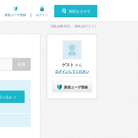
病院をさがす
新規ユーザ登録
ログイン
182,148
病院・
264,127
口コミ
ゲスト
さん
ログインしてください
新規ユーザ登録
絞り込み »