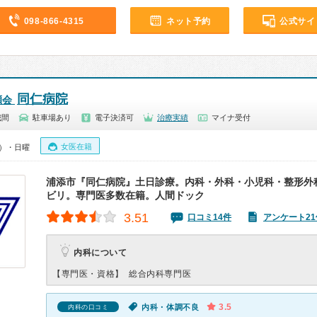
098-866-4315
ネット予約
公式サイ
同仁病院
瀬会
城間
駐車場あり
電子決済可
治療実績
マイナ受付
女医在籍
0）・日曜
浦添市『同仁病院』土日診療。内科・外科・小児科・整形外
ビリ。専門医多数在籍。人間ドック
3.51
口コミ14件
アンケート21
内科について
【専門医・資格】
総合内科専門医
3.5
内科・体調不良
内科の口コミ