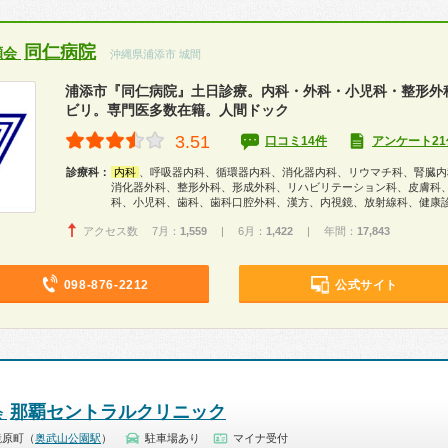
同仁病院
瀬会
沖縄県浦添市 城間
浦添市『同仁病院』土日診療。内科・外科・小児科・整形外
ビリ。専門医多数在籍。人間ドック
3.51
口コミ14件
アンケート21
診療科：
内科
、呼吸器内科、循環器内科、消化器内科、リウマチ科、腎臓内
消化器外科、整形外科、形成外科、リハビリテーション科、皮膚科
科、小児科、歯科、歯科口腔外科、漢方、内視鏡、放射線科、健康
アクセス数 7月：
1,559
| 6月：
1,422
| 年間：
17,843
098-876-2212
公式サイト
那覇セントラルクリニック
会
鏡原町（
奥武山公園駅
）
駐車場あり
マイナ受付