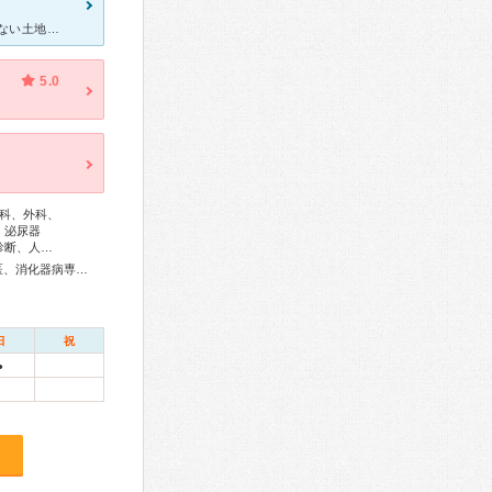
沖縄に旅行に行き、その先で体調をくずしお世話になりました。 知らない土地での急なアクシデントだったので、インターネットで所在地から適当に探し、ドキドキしながら受診しました。 受け付けからな
5.0
科、外科、
、泌尿器
診断、人…
総合内科専門医、リウマチ専門医、外科専門医、循環器専門医、消化器病専門医、消化器外科専門医、消化器内視鏡専門医、泌尿器科専門医、腎臓専門医、透析専門医、整形外科専門医、リハビリテーション科専門医、皮膚科専門医、小児科専門医、麻酔科専門医、放射線科専門医、救急科専門医、漢方専門医、がん治療認定医
日
祝
●