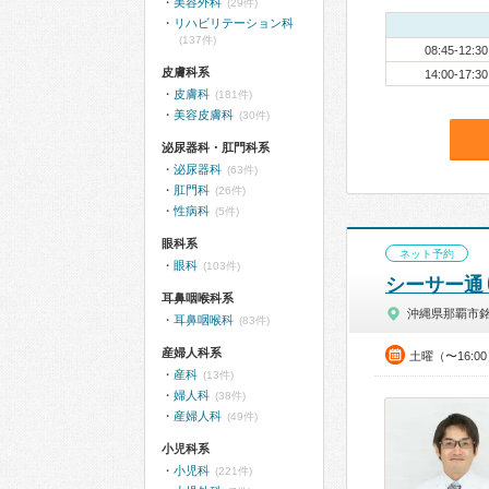
美容外科
(29件)
リハビリテーション科
(137件)
08:45-12:30
皮膚科系
14:00-17:30
皮膚科
(181件)
美容皮膚科
(30件)
泌尿器科・肛門科系
泌尿器科
(63件)
肛門科
(26件)
性病科
(5件)
眼科系
ネット予約
眼科
(103件)
シーサー通
耳鼻咽喉科系
沖縄県那覇市
耳鼻咽喉科
(83件)
産婦人科系
土曜（〜16:0
産科
(13件)
婦人科
(38件)
産婦人科
(49件)
小児科系
小児科
(221件)