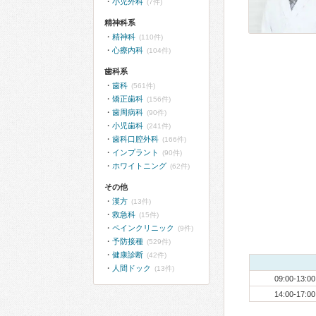
小児外科
(7件)
精神科系
精神科
(110件)
心療内科
(104件)
歯科系
歯科
(561件)
矯正歯科
(156件)
歯周病科
(90件)
小児歯科
(241件)
歯科口腔外科
(166件)
インプラント
(90件)
ホワイトニング
(62件)
その他
漢方
(13件)
救急科
(15件)
ペインクリニック
(9件)
予防接種
(529件)
健康診断
(42件)
人間ドック
(13件)
09:00-13:00
14:00-17:00