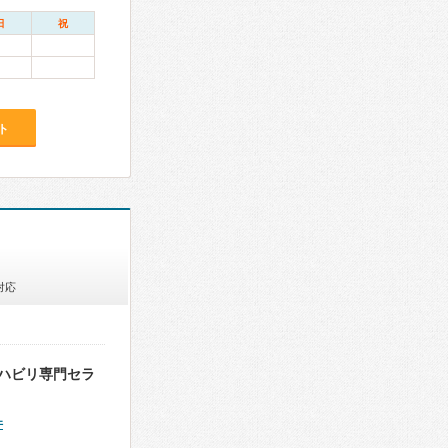
日
祝
ト
対応
ハビリ専門セラ
件