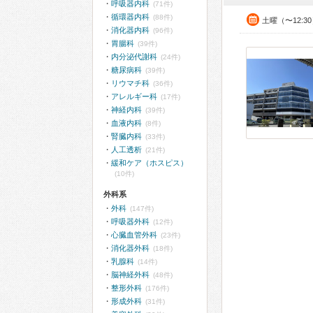
呼吸器内科
(71件)
循環器内科
(88件)
土曜（〜12:3
消化器内科
(96件)
胃腸科
(39件)
内分泌代謝科
(24件)
糖尿病科
(39件)
リウマチ科
(36件)
アレルギー科
(17件)
神経内科
(39件)
血液内科
(8件)
腎臓内科
(33件)
人工透析
(21件)
緩和ケア（ホスピス）
(10件)
外科系
外科
(147件)
呼吸器外科
(12件)
心臓血管外科
(23件)
消化器外科
(18件)
乳腺科
(14件)
脳神経外科
(48件)
整形外科
(176件)
形成外科
(31件)