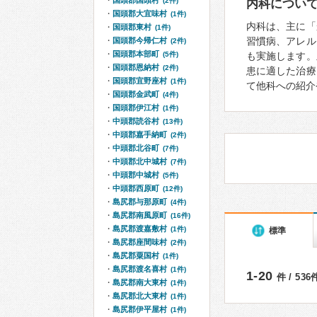
国頭郡国頭村
(2件)
内科につい
国頭郡大宜味村
(1件)
内科は、主に「
国頭郡東村
(1件)
習慣病、アレル
国頭郡今帰仁村
(2件)
国頭郡本部町
(5件)
も実施します。
国頭郡恩納村
(2件)
患に適した治療
国頭郡宜野座村
(1件)
て他科への紹介
国頭郡金武町
(4件)
国頭郡伊江村
(1件)
中頭郡読谷村
(13件)
中頭郡嘉手納町
(2件)
中頭郡北谷町
(7件)
中頭郡北中城村
(7件)
中頭郡中城村
(5件)
中頭郡西原町
(12件)
島尻郡与那原町
(4件)
島尻郡南風原町
(16件)
島尻郡渡嘉敷村
(1件)
標準
島尻郡座間味村
(2件)
島尻郡粟国村
(1件)
島尻郡渡名喜村
(1件)
1-20
件 / 53
島尻郡南大東村
(1件)
島尻郡北大東村
(1件)
島尻郡伊平屋村
(1件)