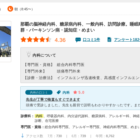
0）
朝（8:45〜）
那覇の脳神経内科、糖尿病内科、一般内科、訪問診療。睡眠
群・パーキンソン病・認知症・めまい
4.36
口コミ1件
アンケート182
内科について
【専門医・資格】
総合内科専門医
【専門外来】
頭痛専門外来
【診療・治療法】
インフルエンザ迅速検査、高感度インフルエン
5.0
内科
内科の口コミ
先生が丁寧で検査もすぐできます
診療科：
内科
、呼吸器内科、内分泌代謝科、糖尿病科、アレルギー科、神経
診断、在宅医療
専門医・資格：
アクセス数 7月：
730
| 6月：
739
| 年間：
8,762