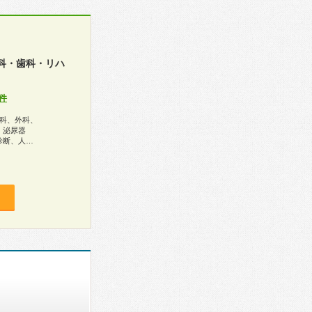
科・歯科・リハ
件
科、外科、
、泌尿器
診断、人…