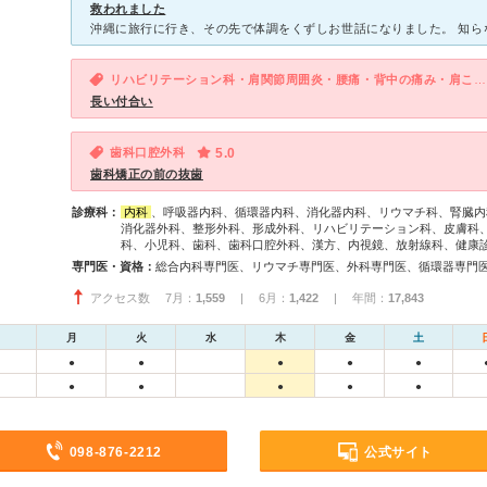
救われました
リハビリテーション科・肩関節周囲炎・腰痛・背中の痛み・肩こり・肩の痛み
長い付合い
歯科口腔外科
5.0
歯科矯正の前の抜歯
診療科：
内科
、呼吸器内科、循環器内科、消化器内科、リウマチ科、腎臓内
消化器外科、整形外科、形成外科、リハビリテーション科、皮膚科
科、小児科、歯科、歯科口腔外科、漢方、内視鏡、放射線科、健康
専門医・資格：
アクセス数 7月：
1,559
| 6月：
1,422
| 年間：
17,843
月
火
水
木
金
土
●
●
●
●
●
●
●
●
●
●
098-876-2212
公式サイト