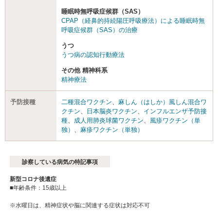
睡眠時無呼吸症候群（SAS）
CPAP（経鼻的持続陽圧呼吸療法）による睡眠時無
呼吸症候群（SAS）の治療
うつ
うつ病の認知行動療法
その他 精神科系
精神療法
予防接種
二種混合ワクチン
、
麻しん（はしか）風しん混合ワ
クチン
、
日本脳炎ワクチン
、
インフルエンザ予防接
種
、
成人用肺炎球菌ワクチン
、
風疹ワクチン（単
独）
、
麻疹ワクチン（単独）
診察している病気の特記事項
新型コロナ後遺症
■年齢条件：15歳以上
※水曜日は、精神症状や脳に関連する症状は対応不可