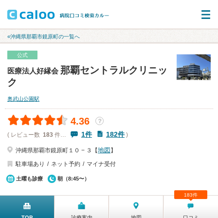
«沖縄県那覇市鏡原町の一覧へ
公式
那覇セントラルクリニッ
医療法人好縁会
ク
奥武山公園駅
4.36
？
1件
182件
( レビュー数
183
件…
)
地図
沖縄県那覇市鏡原町１０ − ３【
】
駐車場あり
ネット予約
マイナ受付
土曜も診療
朝（8:45〜）
183件
TOP
診療案内
地図
口コミ