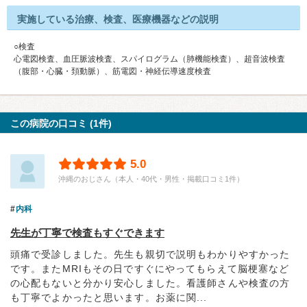
実施している治療、検査、医療機器などの説明
○検査
心電図検査、血圧脈波検査、スパイログラム（肺機能検査）、超音波検査
（腹部・心臓・頚動脈）、筋電図・神経伝導速度検査
この病院の口コミ (1件)
5.0
沖縄のおじさん（本人・40代・男性・掲載口コミ1件）
内科
先生が丁寧で検査もすぐできます
頭痛で受診しました。先生も親切で説明もわかりやすかった
です。またMRIもその日ですぐにやってもらえて脳梗塞など
の心配もないと分かり安心しました。看護師さんや検査の方
も丁寧でよかったと思います。お薬に関...