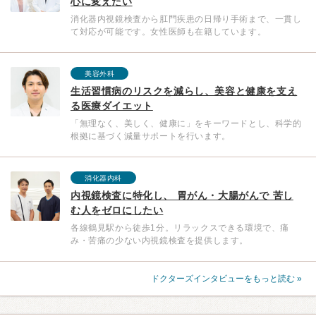
心に変えたい
消化器内視鏡検査から肛門疾患の日帰り手術まで、一貫し
て対応が可能です。女性医師も在籍しています。
美容外科
生活習慣病のリスクを減らし、美容と健康を支え
る医療ダイエット
「無理なく、美しく、健康に」をキーワードとし、科学的
根拠に基づく減量サポートを行います。
消化器内科
内視鏡検査に特化し、 胃がん・大腸がんで 苦し
む人をゼロにしたい
各線鶴見駅から徒歩1分。リラックスできる環境で、痛
み・苦痛の少ない内視鏡検査を提供します。
ドクターズインタビューをもっと読む »