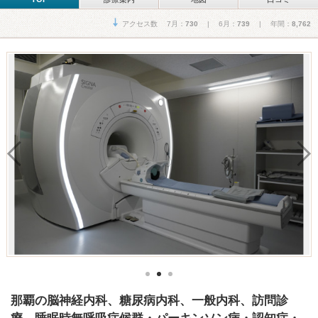
アクセス数 7月：
730
| 6月：
739
| 年間：
8,762
那覇の脳神経内科、糖尿病内科、一般内科、訪問診