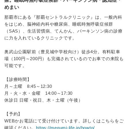
療。睡眠時無呼吸症候群・パーキンソン病・認知症・
めまい
那覇市にある『那覇セントラルクリニック』は、一般内科
をはじめ、脳神経内科や糖尿病、睡眠時無呼吸症候群
（SAS）、生活習慣病、てんかん、パーキンソン病の診療
に力を入れているクリニックです。
奥武山公園駅前（豊見城中学校向け）徒歩4分。有料駐車
場（100円～200円）も完備されているのでお車での来院も
可能です。
【診療時間】
月～土曜 8:45～12:30
月・火・水・金曜 14:00～17:30
休診日 日曜・祝日、木・土曜（午後）
【予約】
WEBかお電話にて受け付けています。詳しくはこちらをご
確認ください。
https://megumi-life.jp/howto/