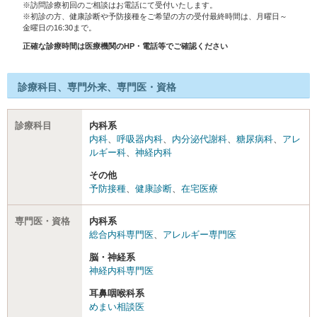
※訪問診療初回のご相談はお電話にて受付いたします。
※初診の方、健康診断や予防接種をご希望の方の受付最終時間は、月曜日～
金曜日の16:30まで。
正確な診療時間は医療機関のHP・電話等でご確認ください
診療科目、専門外来、専門医・資格
診療科目
内科系
内科
、
呼吸器内科
、
内分泌代謝科
、
糖尿病科
、
アレ
ルギー科
、
神経内科
その他
予防接種
、
健康診断
、
在宅医療
専門医・資格
内科系
総合内科専門医
、
アレルギー専門医
脳・神経系
神経内科専門医
耳鼻咽喉科系
めまい相談医