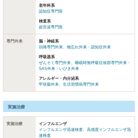
老年科系
認知症専門医
検査系
超音波専門医
専門外来
脳・神経系
頭痛専門外来
、
物忘れ外来・認知症外来
呼吸器系
ぜんそく専門外来
、
睡眠時無呼吸症候群専門外来・
SAS外来・いびき外来
アレルギー・内分泌系
甲状腺外来
、
生活習慣病専門外来
実施治療
実施治療
インフルエンザ
インフルエンザ迅速検査
、
高感度インフルエンザ迅
速検査