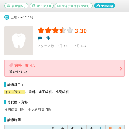
駐車場あり
電子決済可
マイナ受付
(スマホ可)
女医在籍
土曜（〜17:30）
3.30
1件
アクセス数 7月:
34
| 6月:
117
歯科
4.5
通いやすい
診療科目：
インプラント
、歯科、矯正歯科、小児歯科
専門医・資格：
歯周病専門医、小児歯科専門医
診療時間
月
火
水
木
金
土
日
祝