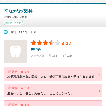
すながわ歯科
沖縄県石垣市登野城
マイナ受付
土曜（〜19:00）・日曜
3.37
3件
アクセス数 7月:
264
| 6月:
216
歯科
5.0
地元石垣島出身の医師による、親切丁寧な診療が受けられる歯科
歯科
5.0
腕もいいし、優しい先生だし、ここでよかった。
歯科
1.0