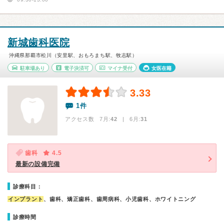
新城歯科医院
沖縄県那覇市松川（安里駅、おもろまち駅、牧志駅）
駐車場あり
電子決済可
マイナ受付
女医在籍
3.33
1件
アクセス数 7月:
42
| 6月:
31
歯科
4.5
最新の設備完備
診療科目：
インプラント
、歯科、矯正歯科、歯周病科、小児歯科、ホワイトニング
診療時間