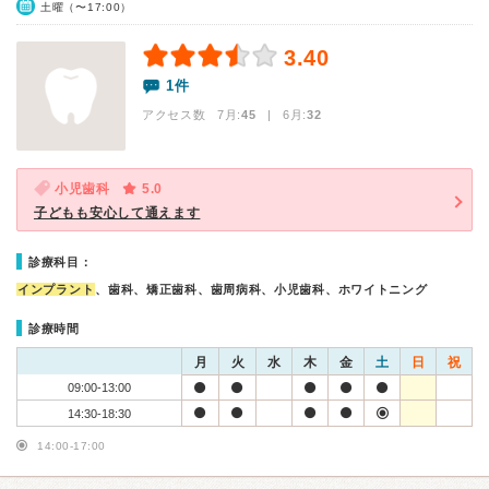
土曜（〜17:00）
3.40
1件
アクセス数 7月:
45
| 6月:
32
小児歯科
5.0
子どもも安心して通えます
診療科目：
インプラント
、歯科、矯正歯科、歯周病科、小児歯科、ホワイトニング
診療時間
月
火
水
木
金
土
日
祝
09:00-13:00
14:30-18:30
14:00-17:00