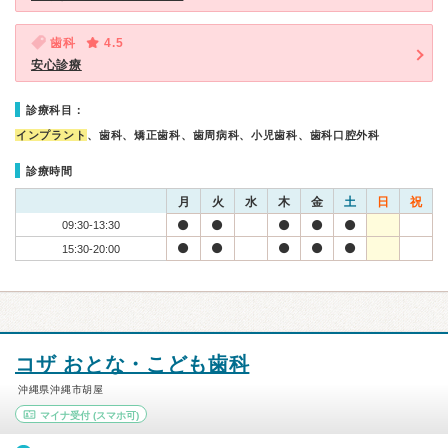
歯科
4.5
安心診療
診療科目：
インプラント
、歯科、矯正歯科、歯周病科、小児歯科、歯科口腔外科
診療時間
月
火
水
木
金
土
日
祝
09:30-13:30
15:30-20:00
コザ おとな・こども歯科
沖縄県沖縄市胡屋
マイナ受付
(スマホ可)