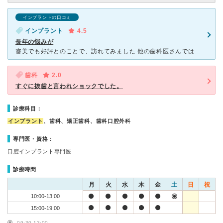
インプラントの口コミ
インプラント
4.5
長年の悩みが
審美でも好評とのことで、訪れてみました 他の歯科医さんでは、長年歯茎からの出血で相談していましたが 良くなることはありませんでした こちらに診察受けたところ、指示・治療進めた結果 ほぼ全快しました
歯科
2.0
すぐに抜歯と言われショックでした。
診療科目：
インプラント
、歯科、矯正歯科、歯科口腔外科
専門医・資格：
口腔インプラント専門医
診療時間
月
火
水
木
金
土
日
祝
10:00-13:00
15:00-19:00
09:30-13:00