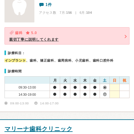
1件
アクセス数 7月:
156
| 6月:
104
歯科
5.0
親切丁寧に説明してくれます
診療科目：
インプラント
、歯科、矯正歯科、歯周病科、小児歯科、歯科口腔外科
診療時間
月
火
水
木
金
土
日
祝
09:30-13:00
14:30-19:00
09:00-13:00
14:00-17:00
マリーナ歯科クリニック