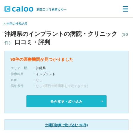
« 全国の検索結果
沖縄県のインプラントの病院・クリニック
（90
口コミ・評判
件）
90件の医療機関が見つかりました
エリア・駅
沖縄県
診療科目
インプラント
名称
なし
詳細条件
なし (曜日や時間帯を指定できます)
条件変更・絞り込み
土曜日診療で絞り込む (85件)