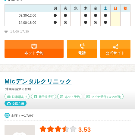
月
火
水
木
金
土
日
祝
09:30-12:00
14:00-18:00
14:00-17:30
ネット予約
電話
公式サイト
Micデンタルクリニック
沖縄県浦添市宮城
駐車場あり
電子決済可
ネット予約
マイナ受付
(スマホ可)
女医在籍
土曜（〜17:00）
3.53