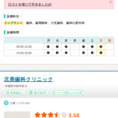
口コミを信じて行きましたが
診療科目：
インプラント
、歯科、歯周病科、小児歯科、歯科口腔外科
診療時間
月
火
水
木
金
土
日
祝
09:00-12:00
14:00-19:00
北美歯科クリニック
沖縄県沖縄市登川
駐車場あり
電子決済可
マイナ受付
(スマホ可)
土曜（〜17:00）
3.58