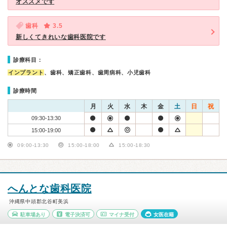
オススメです
歯科
3.5
新しくてきれいな歯科医院です
診療科目：
インプラント
、歯科、矯正歯科、歯周病科、小児歯科
診療時間
月
火
水
木
金
土
日
祝
09:30-13:30
15:00-19:00
09:00-13:30
15:00-18:00
15:00-18:30
へんとな歯科医院
沖縄県中頭郡北谷町美浜
駐車場あり
電子決済可
マイナ受付
女医在籍