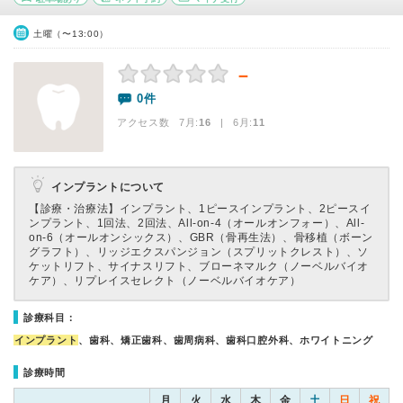
土曜（〜13:00）
－
0件
アクセス数 7月:
16
| 6月:
11
インプラントについて
【診療・治療法】
インプラント、1ピースインプラント、2ピースイ
ンプラント、1回法、2回法、All-on-4（オールオンフォー）、All-
on-6（オールオンシックス）、GBR（骨再生法）、骨移植（ボーン
グラフト）、リッジエクスパンジョン（スプリットクレスト）、ソ
ケットリフト、サイナスリフト、ブローネマルク（ノーベルバイオ
ケア）、リプレイスセレクト（ノーベルバイオケア）
診療科目：
インプラント
、歯科、矯正歯科、歯周病科、歯科口腔外科、ホワイトニング
診療時間
月
火
水
木
金
土
日
祝