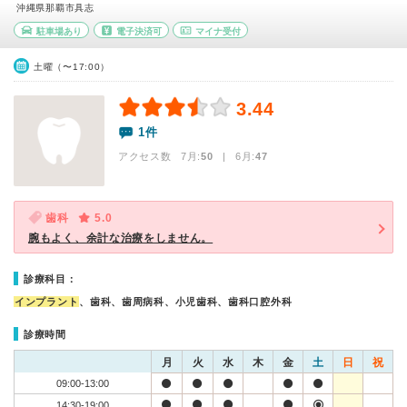
沖縄県那覇市具志
駐車場あり
電子決済可
マイナ受付
土曜（〜17:00）
3.44
1件
アクセス数 7月:
50
| 6月:
47
歯科
5.0
腕もよく、余計な治療をしません。
診療科目：
インプラント
、歯科、歯周病科、小児歯科、歯科口腔外科
診療時間
月
火
水
木
金
土
日
祝
09:00-13:00
14:30-19:00