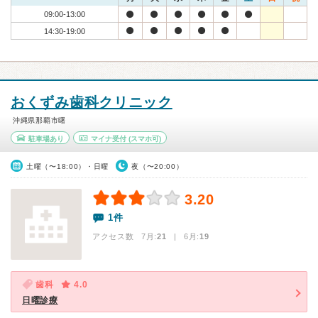
09:00-13:00
14:30-19:00
おくずみ歯科クリニック
沖縄県那覇市曙
駐車場あり
マイナ受付
(スマホ可)
土曜（〜18:00）・日曜
夜（〜20:00）
3.20
1件
アクセス数 7月:
21
| 6月:
19
歯科
4.0
日曜診療