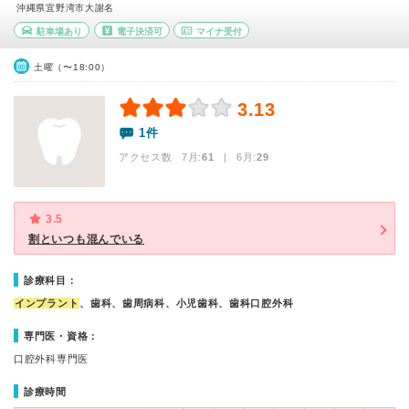
沖縄県宜野湾市大謝名
駐車場あり
電子決済可
マイナ受付
土曜（〜18:00）
3.13
1件
アクセス数 7月:
61
| 6月:
29
3.5
割といつも混んでいる
診療科目：
インプラント
、歯科、歯周病科、小児歯科、歯科口腔外科
専門医・資格：
口腔外科専門医
診療時間