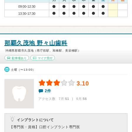
09:00-12:30
13:30-17:30
那覇久茂地 野々山歯科
沖縄県那覇市久茂地（県庁前駅、旭橋駅、美栄橋駅）
駐車場あり
マイナ受付
土曜（〜13:00）
3.10
2件
アクセス数 7月:
51
| 6月:
56
インプラントについて
【専門医・資格】
口腔インプラント専門医