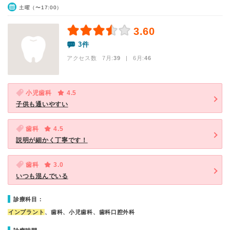
土曜（〜17:00）
3.60
3件
アクセス数 7月:
39
| 6月:
46
小児歯科
4.5
子供も通いやすい
歯科
4.5
説明が細かく丁寧です！
歯科
3.0
いつも混んでいる
診療科目：
インプラント
、歯科、小児歯科、歯科口腔外科