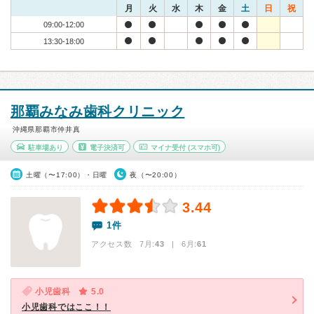
月
火
水
木
金
土
日
祝
09:00-12:00
13:30-18:00
那覇みなみ歯科クリニック
沖縄県那覇市仲井真
駐車場あり
電子決済可
マイナ受付
(スマホ可)
土曜（〜17:00）・日曜
夜（〜20:00）
3.44
1件
アクセス数 7月:
43
| 6月:
61
小児歯科
5.0
小児歯科ではここ！！