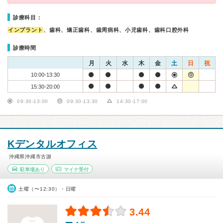
診療科目：
インプラント
、歯科、矯正歯科、歯周病科、小児歯科、歯科口腔外科
診療時間
月
火
水
木
金
土
日
祝
10:00-13:30
15:30-20:00
09:30-13:00
09:30-13:30
14:30-17:00
Kデンタルオフィス
沖縄県沖縄市古謝
駐車場あり
マイナ受付
土曜（〜12:30）・日曜
3.44