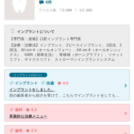
4件
アクセス数 7月:
384
| 6月:
345
インプラントについて
【専門医・資格】
口腔インプラント専門医
【診療・治療法】
インプラント、2ピースインプラント、1回法、2
回法、All-on-4（オールオンフォー）、All-on-6（オールオンシッ
クス）、GBR（骨再生法）、骨移植（ボーングラフト）、ソケット
リフト、サイナスリフト、ストローマンインプラントシステム
インプラントの口コミ
インプラント
虫歯
4.5
インプラントをしました。
別の歯医者から紹介を受けて、こちらでインプラントをしてもらいました。 元々は、歯の根の治療を数年おきに繰り返していた歯が再度腫れた際に、根っこの治療を専門でやっているので相談してみてとの事で受診しま
歯科
4.5
革新的な治療メニュー
歯科
3.5