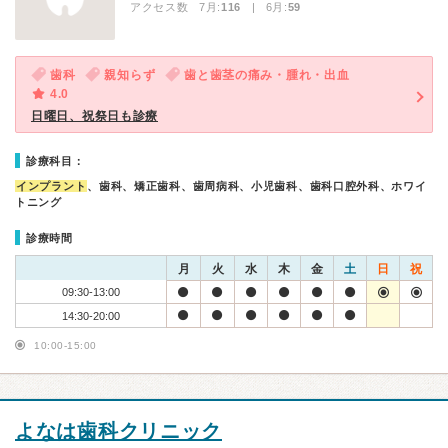
アクセス数 7月:
116
| 6月:
59
歯科
親知らず
歯と歯茎の痛み・腫れ・出血
4.0
日曜日、祝祭日も診療
診療科目：
インプラント
、歯科、矯正歯科、歯周病科、小児歯科、歯科口腔外科、ホワイ
トニング
診療時間
月
火
水
木
金
土
日
祝
09:30-13:00
14:30-20:00
10:00-15:00
よなは歯科クリニック