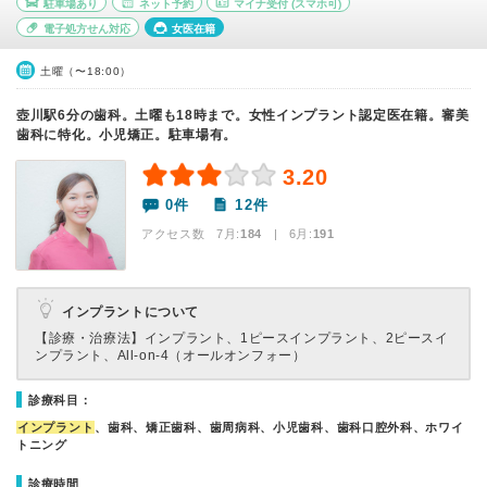
駐車場あり
ネット予約
マイナ受付
(スマホ可)
電子処方せん対応
女医在籍
土曜（〜18:00）
壺川駅6分の歯科。土曜も18時まで。女性インプラント認定医在籍。審美
歯科に特化。小児矯正。駐車場有。
3.20
0件
12件
アクセス数 7月:
184
| 6月:
191
インプラントについて
【診療・治療法】
インプラント、1ピースインプラント、2ピースイ
ンプラント、All-on-4（オールオンフォー）
診療科目：
インプラント
、歯科、矯正歯科、歯周病科、小児歯科、歯科口腔外科、ホワイ
トニング
診療時間