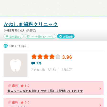
かねしま歯科クリニック
沖縄県那覇市松川（安里駅）
駐車場あり
マイナ受付
(スマホ可)
女医在籍
土曜（〜18:30）
3.96
3件
アクセス数 7月:
71
| 6月:
107
歯科
5.0
個人ルームがあり話もしやすく詳しく説明してくれます
歯科
5.0