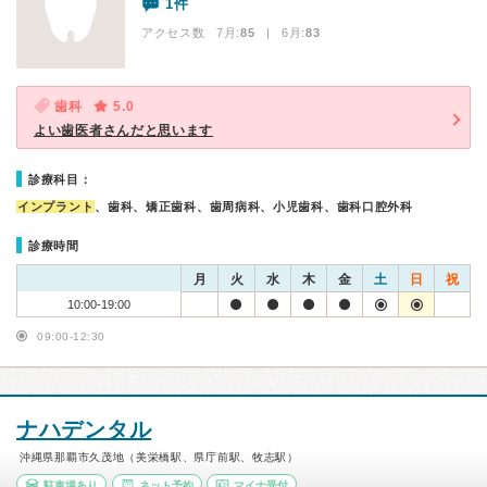
1件
アクセス数 7月:
85
| 6月:
83
歯科
5.0
よい歯医者さんだと思います
診療科目：
インプラント
、歯科、矯正歯科、歯周病科、小児歯科、歯科口腔外科
診療時間
月
火
水
木
金
土
日
祝
10:00-19:00
09:00-12:30
ナハデンタル
沖縄県那覇市久茂地（美栄橋駅、県庁前駅、牧志駅）
駐車場あり
ネット予約
マイナ受付