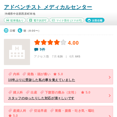
アドベンチスト メディカルセンター
沖縄県中頭郡西原町幸地
駐車場あり
電子決済可
マイナ受付
(スマホ可)
女医在籍
日曜
朝（8:00〜）
4.00
9件
アクセス数 7月:
626
| 6月:
645
内科
発熱・頭が痛い
5.0
10年ぶりに受診した私の事を覚えていました
婦人科
出産
下腹部の痛み（女性）
5.0
スタッフのゆったりした対応が清々しいです
産婦人科
切迫早産
胃痛・腹痛・吐き気・嘔吐
5.0