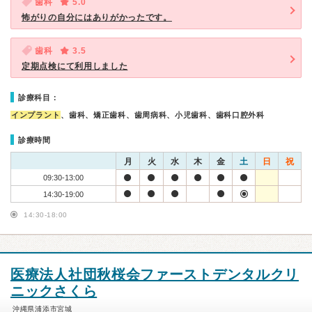
歯科
5.0
怖がりの自分にはありがかったです。
歯科
3.5
定期点検にて利用しました
診療科目：
インプラント
、歯科、矯正歯科、歯周病科、小児歯科、歯科口腔外科
診療時間
月
火
水
木
金
土
日
祝
09:30-13:00
14:30-19:00
14:30-18:00
医療法人社団秋桜会ファーストデンタルクリ
ニックさくら
沖縄県浦添市宮城