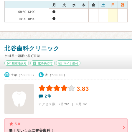
月
火
水
木
金
土
日
祝
09:30-13:00
14:00-18:00
北谷歯科クリニック
沖縄県中頭郡北谷町宮城
駐車場あり
電子決済可
マイナ受付
土曜（〜20:00）
夜（〜20:00）
3.83
2件
アクセス数 7月:
92
| 6月:
82
5.0
痛くないし正に審美歯科！