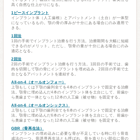
高く自然な仕上がりになる。
1ピースインプラント
インプラント体（人工歯根）とアバットメント（土台）が一体型
になっているもの。顎の骨の厚みが十分にある場合にのみ適用で
きる。
1回法
1回の手術でインプラント治療を行う方法。治療期間を大幅に短縮
できるのがメリット。ただし、顎骨の量が十分にある場合にのみ
適応となる。
2回法
2回の手術でインプラント治療を行う方法。1回目の手術では、歯
肉を切開して顎の骨にインプラントを埋め込み、2回目の手術で土
台となるアバットメントを連結する。
All-on-4（オールオンフォー）
上顎もしくは下顎の歯列全てを4本のインプラントで固定する治療
法。顎骨に埋め込んだ4本のインプラント体を土台にして、前歯か
ら奥歯まで一体となった12本の人工歯（被せ物）を固定する。
All-on-6（オールオンシックス）
上顎もしくは下顎の歯列全てを6本のインプラントで固定する治療
法。顎骨に埋め込んだ6本のインプラント体を土台にして、前歯か
ら奥歯まで一体となった12本の人工歯（被せ物）を固定する。
GBR（骨再生法）
インプラントの埋め込みに必要な骨が不足している時に行う骨造
成法の一つ。骨誘導再生法とも呼ばれ、骨を造りたい部位に骨の