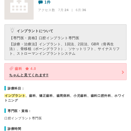
1件
アクセス数 7月:
24
| 6月:
36
インプラントについて
【専門医・資格】
口腔インプラント専門医
【診療・治療法】
インプラント、1回法、2回法、GBR（骨再生
法）、骨移植（ボーングラフト）、ソケットリフト、サイナスリフ
ト、ストローマンインプラントシステム
歯科
4.0
ちゃんと見てくれます‼︎
診療科目：
インプラント
、歯科、矯正歯科、歯周病科、小児歯科、歯科口腔外科、ホワイ
トニング
専門医・資格：
口腔インプラント専門医
診療時間