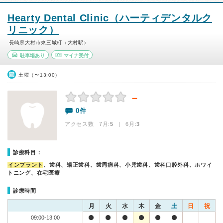
Hearty Dental Clinic（ハーティデンタルク
リニック）
長崎県大村市東三城町（大村駅）
駐車場あり
マイナ受付
土曜（〜13:00）
－
0件
アクセス数 7月:
5
| 6月:
3
診療科目：
インプラント
、歯科、矯正歯科、歯周病科、小児歯科、歯科口腔外科、ホワイ
トニング、在宅医療
診療時間
月
火
水
木
金
土
日
祝
09:00-13:00