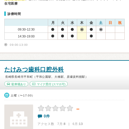
在宅医療
診療時間
月
火
水
木
金
土
日
祝
09:30-12:30
14:30-19:00
09:00-13:00
たけみつ歯科口腔外科
長崎県長崎市平和町（平和公園駅、大橋駅、原爆資料館駅）
駐車場あり
マイナ受付
(スマホ可)
土曜（〜17:00）
－
0件
アクセス数 7月:
8
| 6月:
13