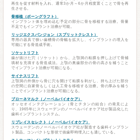
再生を促す材料を入れ、通常3か月～6か月程度置くことで骨を再
生させる。
骨移植（ボーングラフト）
インプラント体を埋め込む予定の部分に骨を移植する治療。骨量
不足でもインプラント治療が可能。
リッジエクスパンジョン（スプリットクレスト）
専用の器具で狭い歯槽骨の骨幅を拡大し、インプラントの埋入を
可能にする骨造成手術。
ソケットリフト
歯が抜けた穴（ソケット）から、上顎洞の粘膜を押し上げて骨補
填材を充填する骨造成法。上顎の奥歯部分の骨の高さを補うこと
でインプラント治療が可能になる。
サイナスリフト
上顎洞の外側から骨に穴を開けて粘膜を剥がし、持ち上げた部分
の空間に自家骨もしくは人工骨を移植する治療。骨の厚みを補う
ことでインプラント治療が可能になる。
ブローネマルク（ノーベルバイオケア）
オッセオインテグレーション（骨とチタンの結合）の発見によ
り、1965年にスウェーデンのノーベルバイオケア社が製品化した
歯科インプラントシステム。
リプレイスセレクト（ノーベルバイオケア）
スウェーデンのノーベルバイオケア社が製造する歯科インプラン
ト製品。コンパクトな形状で抜歯即時埋入にも適している。