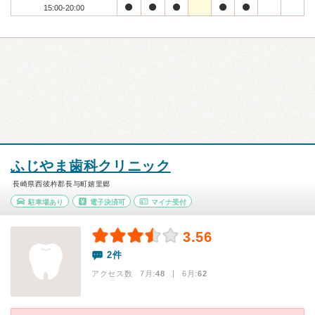
15:00-20:00
ふじやま歯科クリニック
長崎県西彼杵郡長与町嬉里郷
駐車場あり
電子決済可
マイナ受付
3.56
2件
アクセス数 7月:
48
| 6月:
62