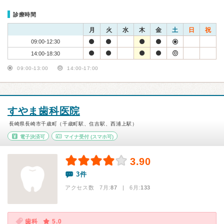
診療時間
月
火
水
木
金
土
日
祝
09:00-12:30
14:00-18:30
09:00-13:00
14:00-17:00
すやま歯科医院
長崎県長崎市千歳町（千歳町駅、住吉駅、西浦上駅）
電子決済可
マイナ受付
(スマホ可)
3.90
3件
アクセス数 7月:
87
| 6月:
133
歯科
5.0