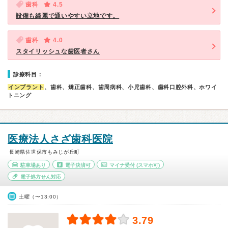
歯科
4.5
設備も綺麗で通いやすい立地です。
歯科
4.0
スタイリッシュな歯医者さん
診療科目：
インプラント
、歯科、矯正歯科、歯周病科、小児歯科、歯科口腔外科、ホワイ
トニング
医療法人さざ歯科医院
長崎県佐世保市もみじが丘町
駐車場あり
電子決済可
マイナ受付
(スマホ可)
電子処方せん対応
土曜（〜13:00）
3.79