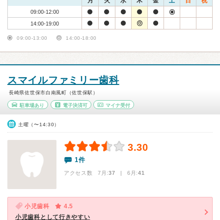
月
火
水
木
金
土
日
祝
09:00-12:00
14:00-19:00
09:00-13:00
14:00-18:00
スマイルファミリー歯科
長崎県佐世保市白南風町（佐世保駅）
駐車場あり
電子決済可
マイナ受付
土曜（〜14:30）
3.30
1件
アクセス数 7月:
37
| 6月:
41
小児歯科
4.5
小児歯科として行きやすい