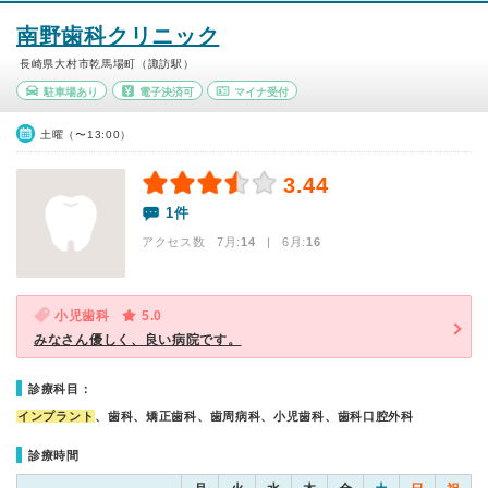
南野歯科クリニック
長崎県大村市乾馬場町（諏訪駅）
駐車場あり
電子決済可
マイナ受付
土曜（〜13:00）
3.44
1件
アクセス数 7月:
14
| 6月:
16
小児歯科
5.0
みなさん優しく、良い病院です。
診療科目：
インプラント
、歯科、矯正歯科、歯周病科、小児歯科、歯科口腔外科
診療時間