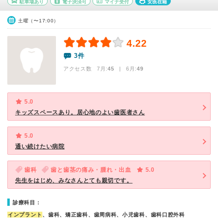
駐車場あり
電子決済可
マイナ受付
女医在籍
土曜（〜17:00）
4.22
3件
アクセス数 7月:
45
| 6月:
49
5.0
キッズスペースあり。居心地のよい歯医者さん
5.0
通い続けたい病院
歯科
歯と歯茎の痛み・腫れ・出血
5.0
先生をはじめ、みなさんとても親切です。
診療科目：
インプラント
、歯科、矯正歯科、歯周病科、小児歯科、歯科口腔外科