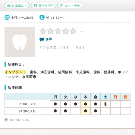
駐車場あり
電子決済可
ネット予約
土曜（〜15:45）
朝（8:30〜）
－
0件
アクセス数 7月:
2
| 6月:
3
診療科目：
インプラント
、歯科、矯正歯科、歯周病科、小児歯科、歯科口腔外科、ホワイ
トニング、在宅医療
診療時間
月
火
水
木
金
土
日
祝
09:00-13:00
14:30-18:15
08:30-15:45