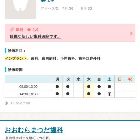
1件
アクセス数 7月:
30
| 6月:
33
歯科
4.0
綺麗な新しい歯科医院です。
診療科目：
インプラント
、歯科、歯周病科、小児歯科、歯科口腔外科
診療時間
月
火
水
木
金
土
日
祝
09:00-13:00
14:30-18:30
14:00-17:00
おおむらまつだ歯科
長崎県大村市鬼橋町（竹松駅）