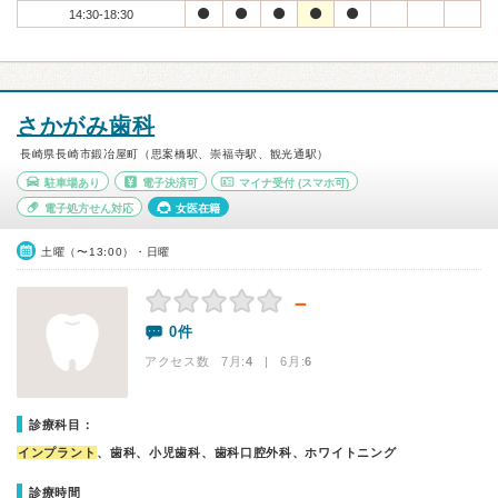
14:30-18:30
さかがみ歯科
長崎県長崎市鍛冶屋町（思案橋駅、崇福寺駅、観光通駅）
駐車場あり
電子決済可
マイナ受付
(スマホ可)
電子処方せん対応
女医在籍
土曜（〜13:00）・日曜
－
0件
アクセス数 7月:
4
| 6月:
6
診療科目：
インプラント
、歯科、小児歯科、歯科口腔外科、ホワイトニング
診療時間