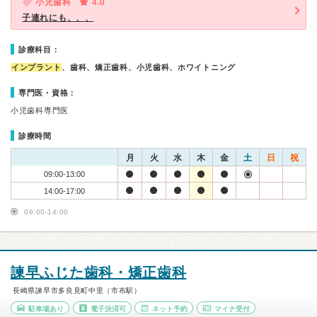
小児歯科
4.0
子連れにも、、、
診療科目：
インプラント
、歯科、矯正歯科、小児歯科、ホワイトニング
専門医・資格：
小児歯科専門医
診療時間
月
火
水
木
金
土
日
祝
09:00-13:00
14:00-17:00
09:00-14:00
諫早ふじた歯科・矯正歯科
長崎県諫早市多良見町中里（市布駅）
駐車場あり
電子決済可
ネット予約
マイナ受付