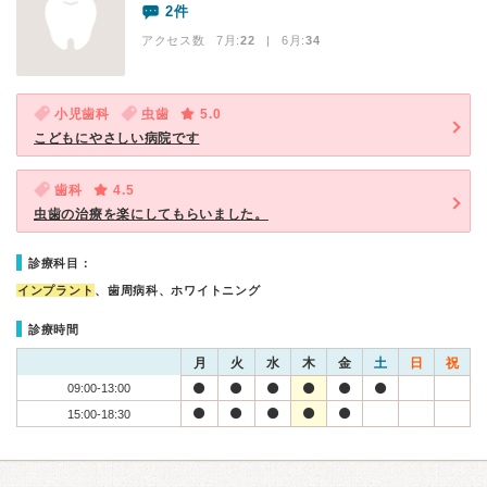
2件
アクセス数 7月:
22
| 6月:
34
小児歯科
虫歯
5.0
こどもにやさしい病院です
歯科
4.5
虫歯の治療を楽にしてもらいました。
診療科目：
インプラント
、歯周病科、ホワイトニング
診療時間
月
火
水
木
金
土
日
祝
09:00-13:00
15:00-18:30