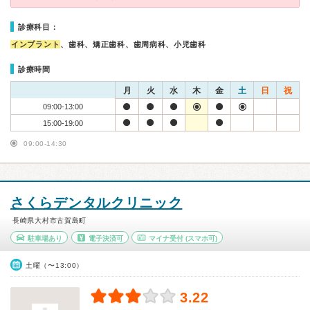
診療科目：
インプラント
、歯科、矯正歯科、歯周病科、小児歯科
診療時間
月
火
水
木
金
土
日
祝
09:00-13:00
15:00-19:00
09:00-14:30
さくらデンタルクリニック
長崎県大村市古賀島町
駐車場あり
電子決済可
マイナ受付
(スマホ可)
土曜（〜13:00）
3.22