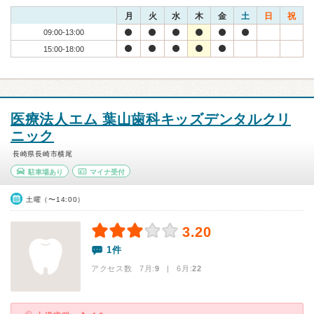
月
火
水
木
金
土
日
祝
09:00-13:00
15:00-18:00
医療法人エム 葉山歯科キッズデンタルクリ
ニック
長崎県長崎市横尾
駐車場あり
マイナ受付
土曜（〜14:00）
3.20
1件
アクセス数 7月:
9
| 6月:
22