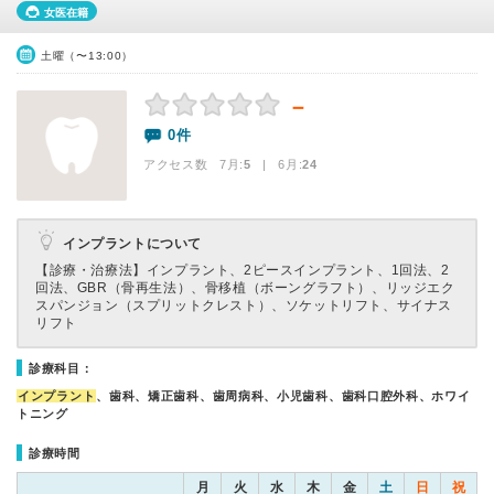
女医在籍
土曜（〜13:00）
－
0件
アクセス数 7月:
5
| 6月:
24
インプラントについて
【診療・治療法】
インプラント、2ピースインプラント、1回法、2
回法、GBR（骨再生法）、骨移植（ボーングラフト）、リッジエク
スパンジョン（スプリットクレスト）、ソケットリフト、サイナス
リフト
診療科目：
インプラント
、歯科、矯正歯科、歯周病科、小児歯科、歯科口腔外科、ホワイ
トニング
診療時間
月
火
水
木
金
土
日
祝