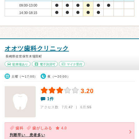
09:00-13:00
14:30-18:15
オオツ歯科クリニック
長崎県佐世保市木場田町
駐車場あり
電子決済可
マイナ受付
土曜（〜17:00）
夜（〜20:00）
3.20
1件
アクセス数 7月:
47
| 6月:
55
歯科
歯がしみる
4.0
判断早い 患者多い