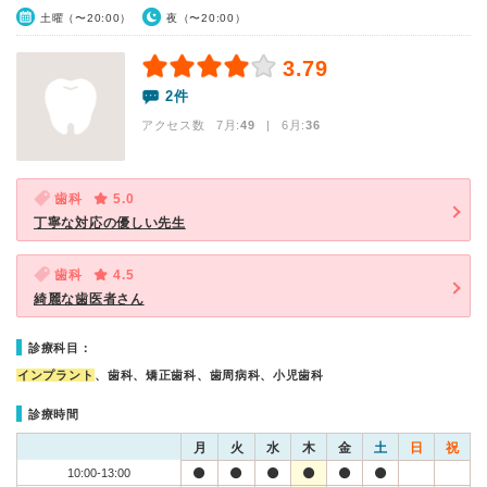
土曜（〜20:00）
夜（〜20:00）
3.79
2件
アクセス数 7月:
49
| 6月:
36
歯科
5.0
丁寧な対応の優しい先生
歯科
4.5
綺麗な歯医者さん
診療科目：
インプラント
、歯科、矯正歯科、歯周病科、小児歯科
診療時間
月
火
水
木
金
土
日
祝
10:00-13:00