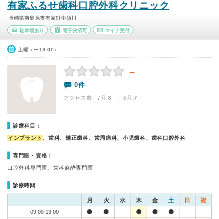
有家ふるせ歯科口腔外科クリニック
長崎県南島原市有家町中須川
駐車場あり
電子決済可
マイナ受付
土曜（〜13:00）
－
0件
アクセス数 7月:
8
| 6月:
7
診療科目：
インプラント
、歯科、矯正歯科、歯周病科、小児歯科、歯科口腔外科
専門医・資格：
口腔外科専門医、歯科麻酔専門医
診療時間
月
火
水
木
金
土
日
祝
09:00-13:00