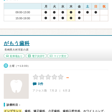
月
火
水
木
金
土
日
祝
09:00-13:00
15:00-19:00
がもう歯科
長崎県大村市富の原
駐車場あり
電子決済可
マイナ受付
土曜（〜13:00）
－
0件
アクセス数 7月:
2
| 6月:
2
診療科目：
インプラント
、歯科、矯正歯科、小児歯科、歯科口腔外科、ホワイトニング、