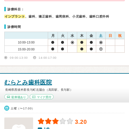
診療科目：
インプラント
、歯科、矯正歯科、歯周病科、小児歯科、歯科口腔外科
診療時間
月
火
水
木
金
土
日
祝
10:00-13:00
15:00-20:00
09:00-13:00
14:00-17:00
むらとみ歯科医院
長崎県西彼杵郡長与町北陽台（高田駅、長与駅）
駐車場あり
マイナ受付
土曜（〜17:00）
3.20