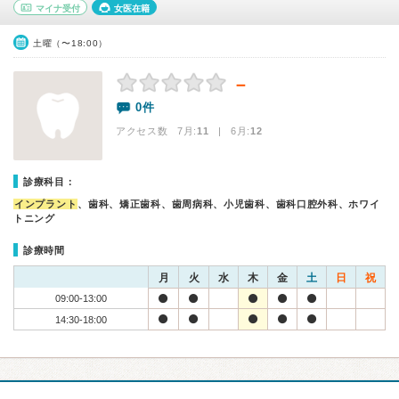
マイナ受付
女医在籍
土曜（〜18:00）
－
0件
アクセス数 7月:
11
| 6月:
12
診療科目：
インプラント
、歯科、矯正歯科、歯周病科、小児歯科、歯科口腔外科、ホワイ
トニング
診療時間
月
火
水
木
金
土
日
祝
09:00-13:00
14:30-18:00