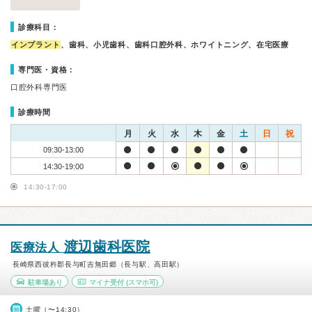
診療科目：
インプラント
、歯科、小児歯科、歯科口腔外科、ホワイトニング、在宅医療
専門医・資格：
口腔外科専門医
診療時間
月
火
水
木
金
土
日
祝
09:30-13:00
14:30-19:00
14:30-17:00
渡辺歯科医院
医療法人
長崎県西彼杵郡長与町吉無田郷（長与駅、高田駅）
駐車場あり
マイナ受付
(スマホ可)
土曜（〜14:30）