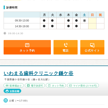
診療時間
月
火
水
木
金
土
日
祝
09:30-13:00
14:30-19:00
09:00-14:30
ネット予約
電話
公式サイト
いわまる歯科クリニック鎌ケ谷
千葉県鎌ケ谷市鎌ケ谷（鎌ヶ谷大仏駅）
駐車場あり
電子決済可
ネット予約
マイナ受付
(スマホ可)
女医在籍
土曜（〜17:00）