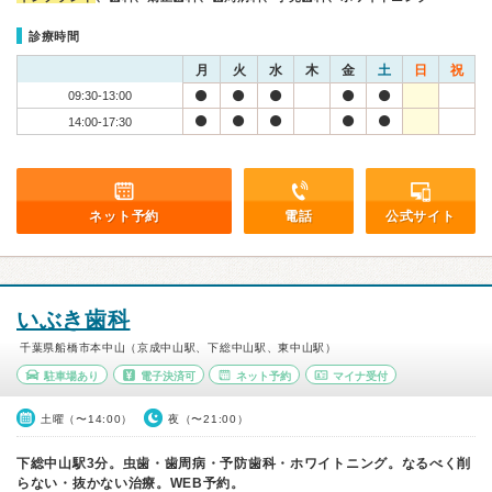
診療時間
月
火
水
木
金
土
日
祝
09:30-13:00
14:00-17:30
ネット予約
電話
公式サイト
いぶき歯科
千葉県船橋市本中山（京成中山駅、下総中山駅、東中山駅）
駐車場あり
電子決済可
ネット予約
マイナ受付
土曜（〜14:00）
夜（〜21:00）
下総中山駅3分。虫歯・歯周病・予防歯科・ホワイトニング。なるべく削
らない・抜かない治療。WEB予約。