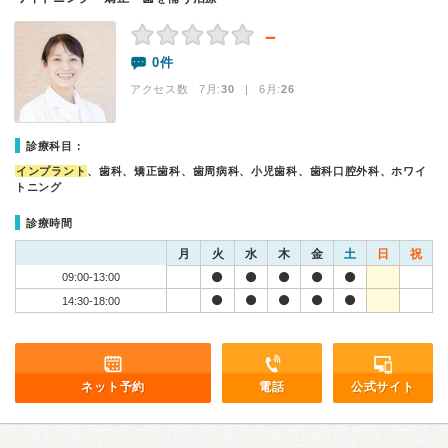
－
0件
アクセス数 7月:
30
| 6月:
26
診療科目：
インプラント
、歯科、矯正歯科、歯周病科、小児歯科、歯科口腔外科、ホワイ
トニング
診療時間
月
火
水
木
金
土
日
祝
09:00-13:00
14:30-18:00
ネット予約
電話
公式サイト