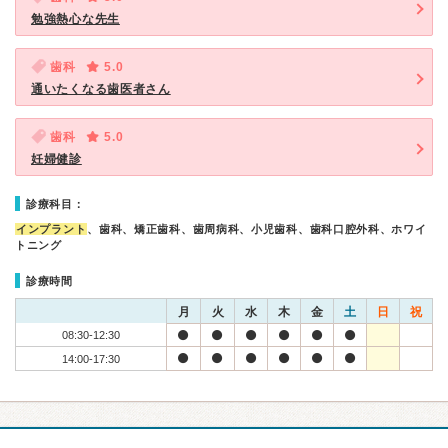
勉強熱心な先生
歯科
5.0
通いたくなる歯医者さん
歯科
5.0
妊婦健診
診療科目：
インプラント
、歯科、矯正歯科、歯周病科、小児歯科、歯科口腔外科、ホワイ
トニング
診療時間
月
火
水
木
金
土
日
祝
08:30-12:30
14:00-17:30