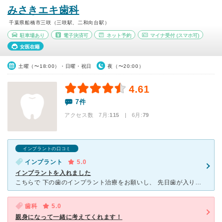
みさきエキ歯科
千葉県船橋市三咲（三咲駅、二和向台駅）
駐車場あり
電子決済可
ネット予約
マイナ受付
(スマホ可)
女医在籍
土曜（〜18:00）・日曜・祝日
夜（〜20:00）
4.61
7件
アクセス数 7月:
115
| 6月:
79
インプラントの口コミ
インプラント
5.0
インプラントを入れました
こちらで 下の歯のインプラント治療をお願いし、 先日歯が入りました。 今までの入れ歯とは違って自分の歯のようにしっかり噛めるのでとても満足しています❕ありがとうございました。 インプラント手術と
歯科
5.0
親身になって一緒に考えてくれます！