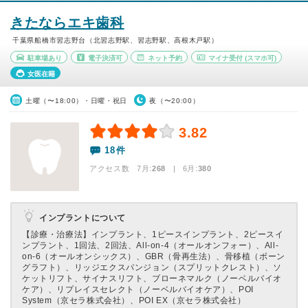
きたならエキ歯科
千葉県船橋市習志野台（北習志野駅、習志野駅、高根木戸駅）
駐車場あり
電子決済可
ネット予約
マイナ受付
(スマホ可)
女医在籍
土曜（〜18:00）・日曜・祝日
夜（〜20:00）
3.82
18件
アクセス数 7月:
268
| 6月:
380
インプラントについて
【診療・治療法】
インプラント、1ピースインプラント、2ピースイ
ンプラント、1回法、2回法、All-on-4（オールオンフォー）、All-
on-6（オールオンシックス）、GBR（骨再生法）、骨移植（ボーン
グラフト）、リッジエクスパンジョン（スプリットクレスト）、ソ
ケットリフト、サイナスリフト、ブローネマルク（ノーベルバイオ
ケア）、リプレイスセレクト（ノーベルバイオケア）、POI
System（京セラ株式会社）、POI EX（京セラ株式会社）