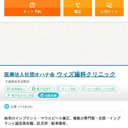
ネット予約
電話
公式サイト
ウィズ歯科クリニック
医療法人社団オハナ会
千葉県柏市吉野沢
駐車場あり
電子決済可
ネット予約
マイナ受付
(スマホ可)
電子処方せん対応
女医在籍
土曜（〜18:00）
柏市のインプラント・マウスピース矯正。複数の専門医・女医・インプ
ラント認定医在籍。託児所・駐車場有。