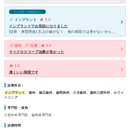
インプラントの口コミ
インプラント
5.0
インプラントでお世話になりました
[症状・来院理由] 左上の歯がなく、他の病院では骨がないからインプラントができないと断られていましたが、院長に骨をつくってもらいました。半年間まって、歯ができ、左で食べられるようになり快適です。
歯科
虫歯
5.0
マイクロスコープ治療が良かった
5.0
凄くいい病院です
診療科目：
インプラント
、歯科、矯正歯科、歯周病科、小児歯科、歯科口腔外科、ホワイ
トニング
専門医・資格：
口腔外科専門医、歯周病専門医
診療時間