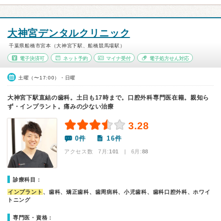
大神宮デンタルクリニック
千葉県船橋市宮本（大神宮下駅、船橋競馬場駅）
電子決済可
ネット予約
マイナ受付
電子処方せん対応
土曜（〜17:00）・日曜
大神宮下駅直結の歯科。土日も17時まで。口腔外科専門医在籍。親知ら
ず・インプラント。痛みの少ない治療
3.28
0件
16件
アクセス数 7月:
101
| 6月:
88
診療科目：
インプラント
、歯科、矯正歯科、歯周病科、小児歯科、歯科口腔外科、ホワイ
トニング
専門医・資格：