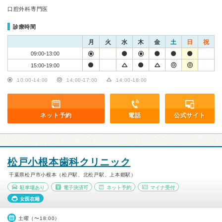
口腔外科専門医
診療時間
月
火
水
木
金
土
日
祝
09:00-13:00
15:00-19:00
10:00-14:00
14:00-17:00
14:00-18:00
ネット予約
電話
公式サイト
松戸小根本歯科クリニック
千葉県松戸市小根本（松戸駅、北松戸駅、上本郷駅）
駐車場あり
電子決済可
ネット予約
マイナ受付
女医在籍
土曜（〜18:00）