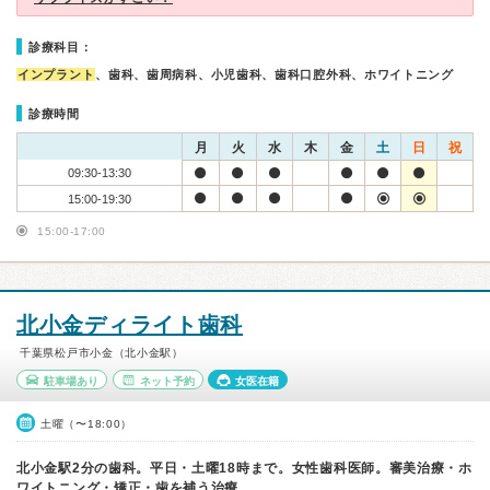
診療科目：
インプラント
、歯科、歯周病科、小児歯科、歯科口腔外科、ホワイトニング
診療時間
月
火
水
木
金
土
日
祝
09:30-13:30
15:00-19:30
15:00-17:00
北小金ディライト歯科
千葉県松戸市小金（北小金駅）
駐車場あり
ネット予約
女医在籍
土曜（〜18:00）
北小金駅2分の歯科。平日・土曜18時まで。女性歯科医師。審美治療・ホ
ワイトニング・矯正・歯を補う治療