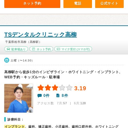
ネット予約
電話
公式サイト
TSデンタルクリニック高柳
千葉県柏市高柳（高柳駅）
駐車場あり
ネット予約
マイナ受付
(スマホ可)
土曜（〜14:30）
高柳駅から徒歩1分のインビザライン・ホワイトニング・インプラント、
WEB予約・キッズルール・駐車場
3.19
0件
8件
アクセス数 7月:
57
| 6月:
128
診療科目：
インプラント
、歯科、矯正歯科、小児歯科、歯科口腔外科、ホワイトニング