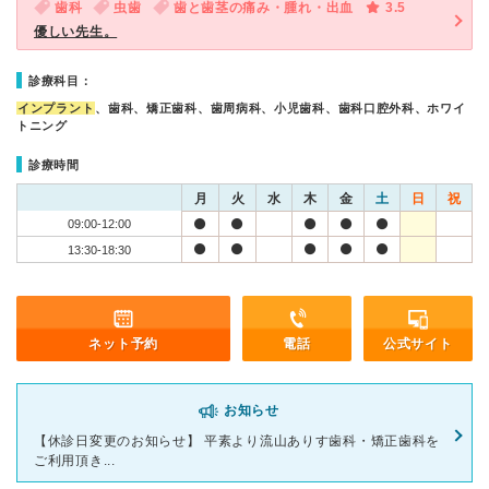
歯科
虫歯
歯と歯茎の痛み・腫れ・出血
3.5
優しい先生。
診療科目：
インプラント
、歯科、矯正歯科、歯周病科、小児歯科、歯科口腔外科、ホワイ
トニング
診療時間
月
火
水
木
金
土
日
祝
09:00-12:00
13:30-18:30
ネット予約
電話
公式サイト
お知らせ
【休診日変更のお知らせ】 平素より流山ありす歯科・矯正歯科を
ご利用頂き...