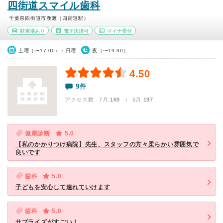
四街道スマイル歯科
千葉県四街道市鹿渡（四街道駅）
駐車場あり
電子決済可
マイナ受付
土曜（〜17:00）・日曜
夜（〜19:30）
4.50
9件
アクセス数 7月:
169
| 6月:
197
健康診断
5.0
【私のかかりつけ病院】先生、スタッフの方々柔らかい雰囲気で
良いです
歯科
5.0
子どもを安心して連れていけます
歯科
5.0
サプライズがすごい！