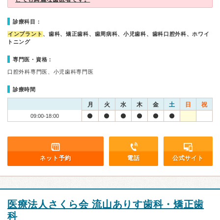
診療科目：
インプラント
、歯科、矯正歯科、歯周病科、小児歯科、歯科口腔外科、ホワイ
トニング
専門医・資格：
口腔外科専門医、小児歯科専門医
診療時間
月
火
水
木
金
土
日
祝
09:00-18:00
ネット予約
電話
公式サイト
医療法人さくら会 流山ありす歯科・矯正歯
科