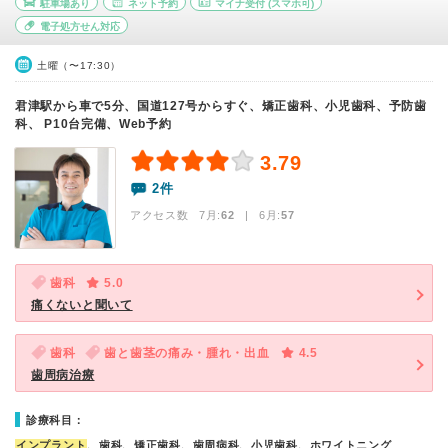
駐車場あり
ネット予約
マイナ受付
(スマホ可)
電子処方せん対応
土曜（〜17:30）
君津駅から車で5分、国道127号からすぐ、矯正歯科、小児歯科、予防歯
科、 P10台完備、Web予約
3.79
2件
アクセス数 7月:
62
| 6月:
57
歯科
5.0
痛くないと聞いて
歯科
歯と歯茎の痛み・腫れ・出血
4.5
歯周病治療
診療科目：
インプラント
、歯科、矯正歯科、歯周病科、小児歯科、ホワイトニング