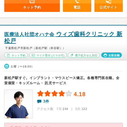
ネット予約
電話
公式サイト
ウィズ歯科クリニック 新
医療法人社団オハナ会
松戸
千葉県松戸市新松戸（新松戸駅（幸谷駅））
ネット予約
マイナ受付
(スマホ可)
電子処方せん対応
女医在籍
土曜（〜18:00）
新松戸駅すぐ。インプラント・マウスピース矯正。各種専門医在籍。全
室個室・キッズルーム・ 託児サービス
4.18
3件
アクセス数 7月:
244
| 6月:
122