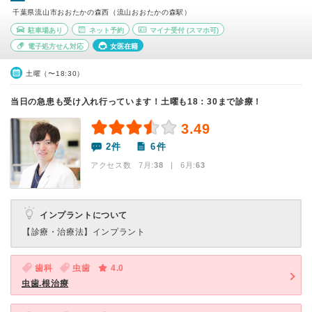
千葉県流山市おおたかの森西（流山おおたかの森駅）
駐車場あり
ネット予約
マイナ受付
(スマホ可)
電子処方せん対応
女医在籍
土曜（〜18:30）
当日の急患も受け入れ行っています！土曜も18：30まで診療！
3.49
2件
6件
アクセス数 7月:
38
| 6月:
63
インプラントについて
【診療・治療法】
インプラント
歯科
虫歯
4.0
虫歯.根治療