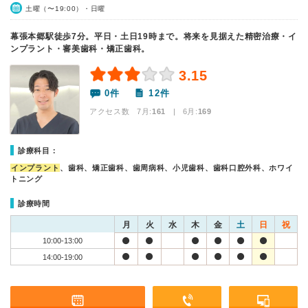
土曜（〜19:00）・日曜
幕張本郷駅徒歩7分。平日・土日19時まで。将来を見据えた精密治療・イ
ンプラント・審美歯科・矯正歯科。
3.15
0件
12件
アクセス数 7月:
161
| 6月:
169
診療科目：
インプラント
、歯科、矯正歯科、歯周病科、小児歯科、歯科口腔外科、ホワイ
トニング
診療時間
月
火
水
木
金
土
日
祝
10:00-13:00
14:00-19:00