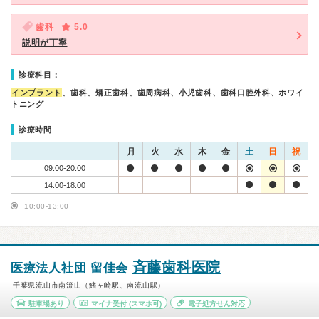
歯科
5.0
説明が丁寧
診療科目：
インプラント
、歯科、矯正歯科、歯周病科、小児歯科、歯科口腔外科、ホワイ
トニング
診療時間
月
火
水
木
金
土
日
祝
09:00-20:00
14:00-18:00
10:00-13:00
斉藤歯科医院
医療法人社団 留佳会
千葉県流山市南流山（鰭ヶ崎駅、南流山駅）
駐車場あり
マイナ受付
(スマホ可)
電子処方せん対応