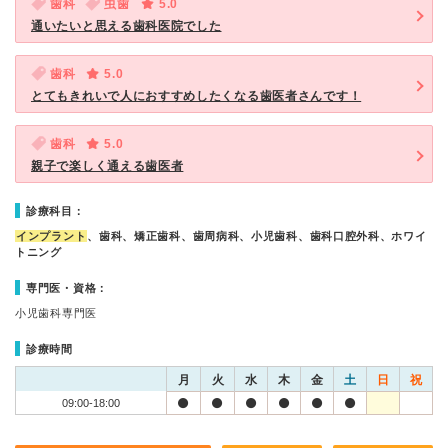
歯科
虫歯
5.0
通いたいと思える歯科医院でした
歯科
5.0
とてもきれいで人におすすめしたくなる歯医者さんです！
歯科
5.0
親子で楽しく通える歯医者
診療科目：
インプラント
、歯科、矯正歯科、歯周病科、小児歯科、歯科口腔外科、ホワイ
トニング
専門医・資格：
小児歯科専門医
診療時間
月
火
水
木
金
土
日
祝
09:00-18:00