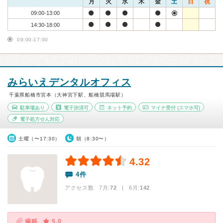
月
火
水
木
金
土
日
祝
09:00-13:00
14:30-18:00
09:00-17:00
みらいえデンタルオフィス
千葉県船橋市宮本（大神宮下駅、船橋競馬場駅）
駐車場あり
電子決済可
ネット予約
マイナ受付
(スマホ可)
電子処方せん対応
土曜（〜17:30）
朝（8:30〜）
4.32
4件
アクセス数 7月:
72
| 6月:
142
歯科
5.0