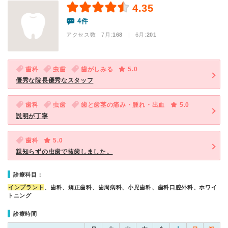
4.35
4件
アクセス数 7月:
168
| 6月:
201
歯科
虫歯
歯がしみる
5.0
優秀な院長優秀なスタッフ
歯科
虫歯
歯と歯茎の痛み・腫れ・出血
5.0
説明が丁寧
歯科
5.0
親知らずの虫歯で抜歯しました。
診療科目：
インプラント
、歯科、矯正歯科、歯周病科、小児歯科、歯科口腔外科、ホワイ
トニング
診療時間