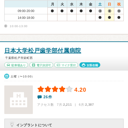
月
火
水
木
金
土
日
祝
09:00-20:00
14:00-18:00
10:00-13:00
日本大学松戸歯学部付属病院
千葉県松戸市栄町西
駐車場あり
電子決済可
マイナ受付
女医在籍
土曜（〜10:00）
4.20
26件
アクセス数 7月:
2,211
| 6月:
2,387
インプラントについて