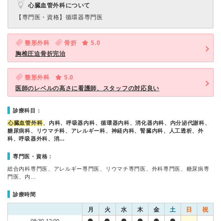
心臓血管外科について
【専門医・資格】
循環器専門医
整形外科
骨折
5.0
胸椎圧迫骨折完治
整形外科
5.0
医師のレベルの高さに看護師、スタッフの対応良い
診療科目：
心臓血管外科
、内科、呼吸器内科、循環器内科、消化器内科、内分泌代謝科、
糖尿病科、リウマチ科、アレルギー科、神経内科、腎臓内科、人工透析、外
科、呼吸器外科、消…
専門医・資格：
総合内科専門医、アレルギー専門医、リウマチ専門医、外科専門医、糖尿病専
門医、内…
診療時間
月
火
水
木
金
土
日
祝