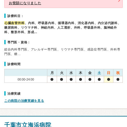
お世話になりました
診療科目：
心臓血管外科
、内科、呼吸器内科、循環器内科、消化器内科、内分泌代謝科、
糖尿病科、リウマチ科、神経内科、人工透析、外科、呼吸器外科、脳神経外
科、整形外科、形成…
専門医・資格：
総合内科専門医、アレルギー専門医、リウマチ専門医、感染症専門医、外科専
門医、糖…
診療時間
月
火
水
木
金
土
日
祝
00:00-24:00
治療実績
この病院の治療実績を見る
千葉市立海浜病院