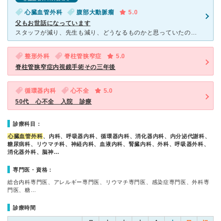
心臓血管外科
腹部大動脈瘤
5.0
父もお世話になっています
スタッフが減り、先生も減り、どうなるものかと思っていたのですが、25年のGW、父に腹部大動脈瘤が見つかり、一度検査入院。 場所が悪いため今後の方針を相談する前に大動脈瘤から血液が漏れ、緊急搬送されま
整形外科
脊柱管狭窄症
5.0
脊柱管狭窄症内視鏡手術その三年後
循環器内科
心不全
5.0
50代 心不全 入院 診療
診療科目：
心臓血管外科
、内科、呼吸器内科、循環器内科、消化器内科、内分泌代謝科、
糖尿病科、リウマチ科、神経内科、血液内科、腎臓内科、外科、呼吸器外科、
消化器外科、脳神…
専門医・資格：
総合内科専門医、アレルギー専門医、リウマチ専門医、感染症専門医、外科専
門医、糖…
診療時間