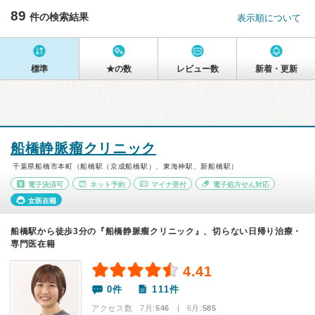
89
件の検索結果
表示順について
標準
★の数
レビュー数
新着・更新
船橋静脈瘤クリニック
千葉県船橋市本町（船橋駅（京成船橋駅）、東海神駅、新船橋駅）
電子決済可
ネット予約
マイナ受付
電子処方せん対応
女医在籍
船橋駅から徒歩3分の『船橋静脈瘤クリニック』、切らない日帰り治療・
専門医在籍
4.41
0件
111件
アクセス数 7月:
546
| 6月:
585