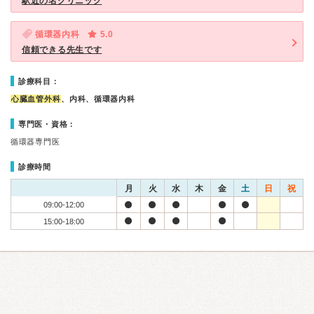
駅近の名クリニック
循環器内科
5.0
信頼できる先生です
診療科目：
心臓血管外科
、内科、循環器内科
専門医・資格：
循環器専門医
診療時間
月
火
水
木
金
土
日
祝
09:00-12:00
15:00-18:00