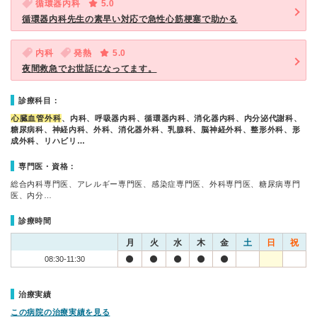
循環器内科
5.0
循環器内科先生の素早い対応で急性心筋梗塞で助かる
内科
発熱
5.0
夜間救急でお世話になってます。
診療科目：
心臓血管外科
、内科、呼吸器内科、循環器内科、消化器内科、内分泌代謝科、
糖尿病科、神経内科、外科、消化器外科、乳腺科、脳神経外科、整形外科、形
成外科、リハビリ…
専門医・資格：
総合内科専門医、アレルギー専門医、感染症専門医、外科専門医、糖尿病専門
医、内分…
診療時間
月
火
水
木
金
土
日
祝
08:30-11:30
治療実績
この病院の治療実績を見る