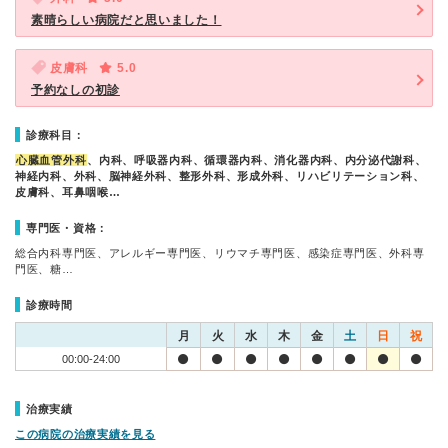
素晴らしい病院だと思いました！
皮膚科
5.0
予約なしの初診
診療科目：
心臓血管外科
、内科、呼吸器内科、循環器内科、消化器内科、内分泌代謝科、
神経内科、外科、脳神経外科、整形外科、形成外科、リハビリテーション科、
皮膚科、耳鼻咽喉…
専門医・資格：
総合内科専門医、アレルギー専門医、リウマチ専門医、感染症専門医、外科専
門医、糖…
診療時間
月
火
水
木
金
土
日
祝
00:00-24:00
治療実績
この病院の治療実績を見る