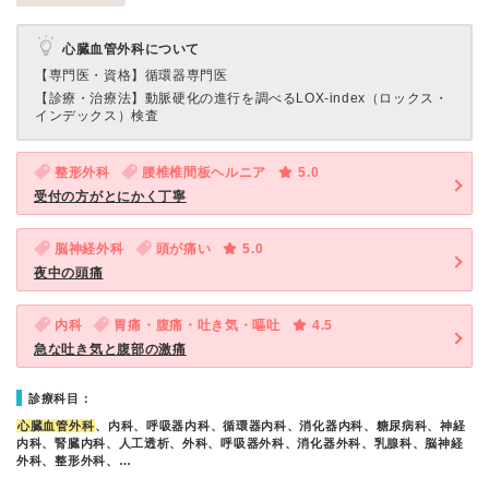
心臓血管外科について
【専門医・資格】
循環器専門医
【診療・治療法】
動脈硬化の進行を調べるLOX-index（ロックス・
インデックス）検査
整形外科
腰椎椎間板ヘルニア
5.0
受付の方がとにかく丁寧
脳神経外科
頭が痛い
5.0
夜中の頭痛
内科
胃痛・腹痛・吐き気・嘔吐
4.5
急な吐き気と腹部の激痛
診療科目：
心臓血管外科
、内科、呼吸器内科、循環器内科、消化器内科、糖尿病科、神経
内科、腎臓内科、人工透析、外科、呼吸器外科、消化器外科、乳腺科、脳神経
外科、整形外科、…