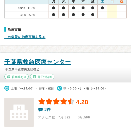
月
火
水
木
金
土
日
祝
09:00-11:30
13:00-15:30
治療実績
この病院の治療実績を見る
千葉県救急医療センター
千葉県千葉市美浜区磯辺
駐車場あり
電子決済可
土曜（〜24:00）・日曜・祝日
朝（0:00〜）・夜（〜24:00）
4.28
3件
アクセス数 7月:
522
| 6月:
566