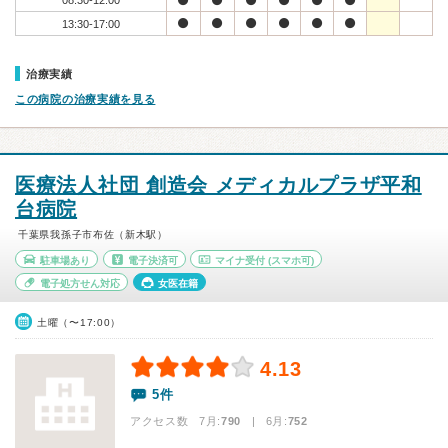
08:30-12:00
13:30-17:00
治療実績
この病院の治療実績を見る
医療法人社団 創造会 メディカルプラザ平和
台病院
千葉県我孫子市布佐（新木駅）
駐車場あり
電子決済可
マイナ受付
(スマホ可)
電子処方せん対応
女医在籍
土曜（〜17:00）
4.13
5件
アクセス数 7月:
790
| 6月:
752