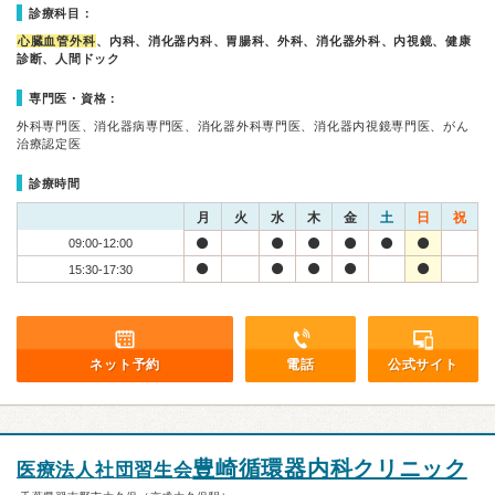
診療科目：
心臓血管外科
、内科、消化器内科、胃腸科、外科、消化器外科、内視鏡、健康
診断、人間ドック
専門医・資格：
外科専門医、消化器病専門医、消化器外科専門医、消化器内視鏡専門医、がん
治療認定医
診療時間
月
火
水
木
金
土
日
祝
09:00-12:00
15:30-17:30
ネット予約
電話
公式サイト
豊崎循環器内科クリニック
医療法人社団習生会