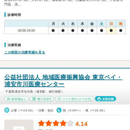
門医、消…
診療時間
月
火
水
木
金
土
日
祝
00:00-24:00
治療実績
この病院の治療実績を見る
公益社団法人 地域医療振興協会 東京ベイ・
浦安市川医療センター
千葉県浦安市当代島（浦安駅、南行徳駅）
駐車場あり
電子決済可
マイナ受付
(スマホ可)
女医在籍
土曜（〜24:00）・日曜・祝日
朝（0:00〜）・夜（〜24:00）
4.14