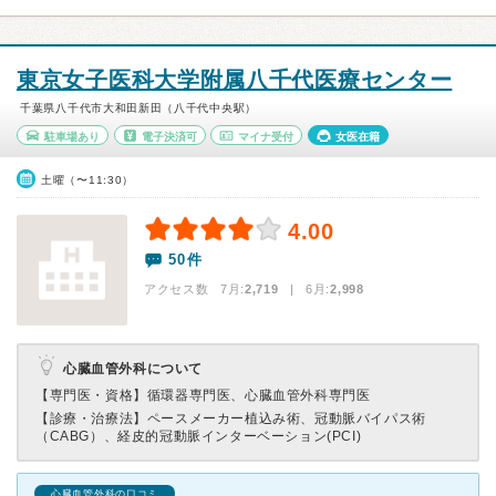
東京女子医科大学附属八千代医療センター
千葉県八千代市大和田新田（八千代中央駅）
駐車場あり
電子決済可
マイナ受付
女医在籍
土曜（〜11:30）
4.00
50件
アクセス数 7月:
2,719
| 6月:
2,998
心臓血管外科について
【専門医・資格】
循環器専門医、心臓血管外科専門医
【診療・治療法】
ペースメーカー植込み術、冠動脈バイパス術
（CABG）、経皮的冠動脈インターベーション(PCI)
心臓血管外科の口コミ