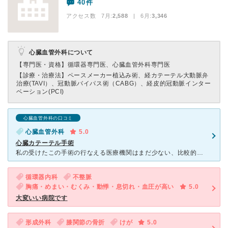
40件
アクセス数 7月:
2,588
| 6月:
3,346
心臓血管外科について
【専門医・資格】
循環器専門医、心臓血管外科専門医
【診療・治療法】
ペースメーカー植込み術、経カテーテル大動脈弁
治療(TAVI）、冠動脈バイパス術（CABG）、経皮的冠動脈インター
ベーション(PCI)
心臓血管外科の口コミ
心臓血管外科
5.0
心臓カテーテル手術
私の受けたこの手術の行なえる医療機関はまだ少ない、比較的新しい手法の手術です。 大腿部の動脈からカテーテルで心臓内部まで人工弁を運んで留置する、信じられないような手術ですが、何とこの手術、麻酔の準備
循環器内科
不整脈
胸痛・めまい・むくみ・動悸・息切れ・血圧が高い
5.0
大変いい病院です
形成外科
膝関節の骨折
けが
5.0