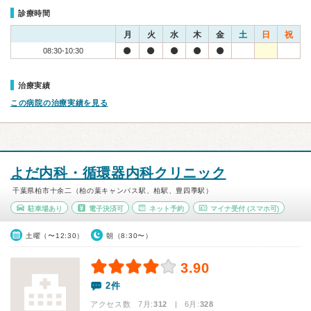
診療時間
月
火
水
木
金
土
日
祝
08:30-10:30
治療実績
この病院の治療実績を見る
よだ内科・循環器内科クリニック
千葉県柏市十余二（柏の葉キャンパス駅、柏駅、豊四季駅）
駐車場あり
電子決済可
ネット予約
マイナ受付
(スマホ可)
土曜（〜12:30）
朝（8:30〜）
3.90
2件
アクセス数 7月:
312
| 6月:
328