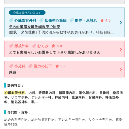
心臓血管外科の口コミ
心臓血管外科
拡張型心筋症
動悸・息切れ
4.5
弟の心臓病を最先端医療で治療
[症状・来院理由] 子供の頃から動悸や息切れがあり、時折目眩で倒れたりしていた弟。心電図がおかしいと高校生頃から言われ始め、 結婚前に精密検査をしてみた方がいいと紹介されてこちらの病院へ来院しまし
形成外科
むくみ
5.0
とても素晴らしい処置をして下さり感謝しかありません
小児科
視力の低下
5.0
感謝
診療科目：
心臓血管外科
、内科、呼吸器内科、循環器内科、消化器内科、胃腸科、糖尿病
科、リウマチ科、アレルギー科、神経内科、血液内科、腎臓内科、呼吸器外
科、消化器外科、乳…
専門医・資格：
総合内科専門医、総合診療専門医、アレルギー専門医、リウマチ専門医、感染
症専門医…