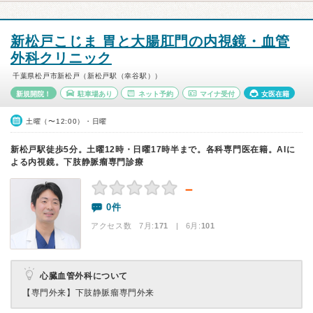
新松戸こじま 胃と大腸肛門の内視鏡・血管
外科クリニック
千葉県松戸市新松戸（新松戸駅（幸谷駅））
新規開院！
駐車場あり
ネット予約
マイナ受付
女医在籍
土曜（〜12:00）・日曜
新松戸駅徒歩5分。土曜12時・日曜17時半まで。各科専門医在籍。AIに
よる内視鏡。下肢静脈瘤専門診療
－
0件
アクセス数 7月:
171
| 6月:
101
心臓血管外科について
【専門外来】
下肢静脈瘤専門外来