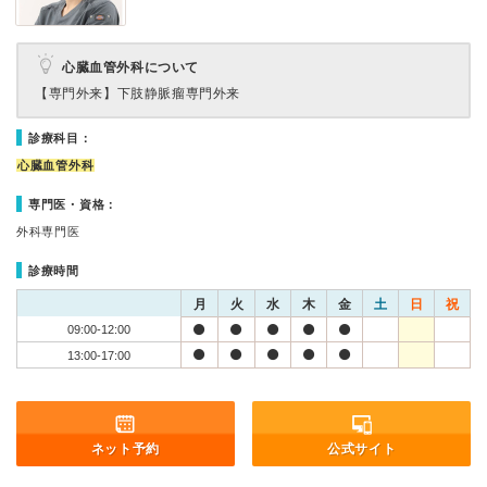
心臓血管外科について
【専門外来】
下肢静脈瘤専門外来
診療科目：
心臓血管外科
専門医・資格：
外科専門医
診療時間
月
火
水
木
金
土
日
祝
09:00-12:00
13:00-17:00
ネット予約
公式サイト