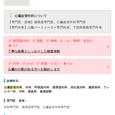
心臓血管外科について
【専門医・資格】
循環器専門医、心臓血管外科専門医
【専門外来】
心臓ペースメーカー専門外来、下肢静脈瘤専門外来
循環器内科
頻脈
胸痛・むくみ・動悸・息切れ
5.0
丁寧な診察としっかりした検査体制
内科
かぜ
発熱・だるい
5.0
心臓の心配がある方へお勧めします
診療科目：
心臓血管外科
、内科、呼吸器内科、循環器内科、消化器内科、糖尿病科、アレ
ルギー科、外科、救急科、健康診断
専門医・資格：
外科専門医、循環器専門医、心臓血管外科専門医