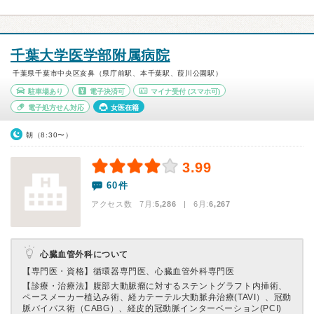
千葉大学医学部附属病院
千葉県千葉市中央区亥鼻（県庁前駅、本千葉駅、葭川公園駅）
駐車場あり
電子決済可
マイナ受付
(スマホ可)
電子処方せん対応
女医在籍
朝（8:30〜）
3.99
60件
アクセス数 7月:
5,286
| 6月:
6,267
心臓血管外科について
【専門医・資格】
循環器専門医、心臓血管外科専門医
【診療・治療法】
腹部大動脈瘤に対するステントグラフト内挿術、
ペースメーカー植込み術、経カテーテル大動脈弁治療(TAVI）、冠動
脈バイパス術（CABG）、経皮的冠動脈インターベーション(PCI)