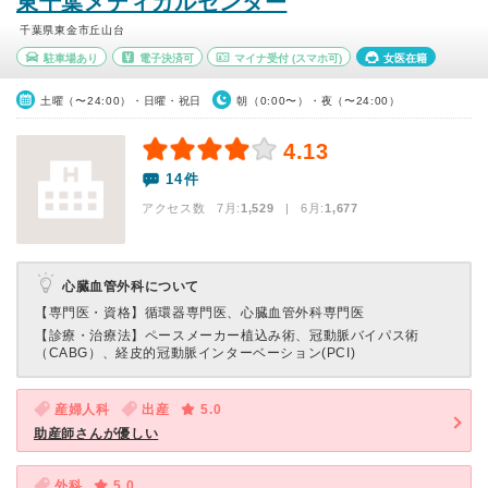
東千葉メディカルセンター
千葉県東金市丘山台
駐車場あり
電子決済可
マイナ受付
(スマホ可)
女医在籍
土曜（〜24:00）・日曜・祝日
朝（0:00〜）・夜（〜24:00）
4.13
14件
アクセス数 7月:
1,529
| 6月:
1,677
心臓血管外科について
【専門医・資格】
循環器専門医、心臓血管外科専門医
【診療・治療法】
ペースメーカー植込み術、冠動脈バイパス術
（CABG）、経皮的冠動脈インターベーション(PCI)
産婦人科
出産
5.0
助産師さんが優しい
外科
5.0