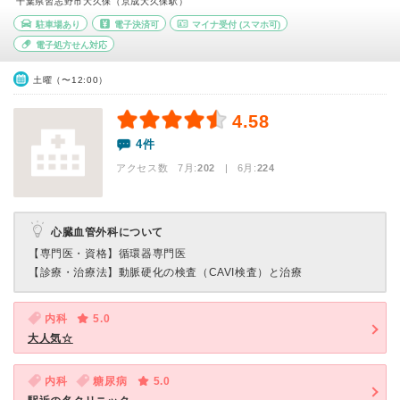
千葉県習志野市大久保（京成大久保駅）
駐車場あり
電子決済可
マイナ受付
(スマホ可)
電子処方せん対応
土曜（〜12:00）
4.58
4件
アクセス数 7月:
202
| 6月:
224
心臓血管外科について
【専門医・資格】
循環器専門医
【診療・治療法】
動脈硬化の検査（CAVI検査）と治療
内科
5.0
大人気☆
内科
糖尿病
5.0