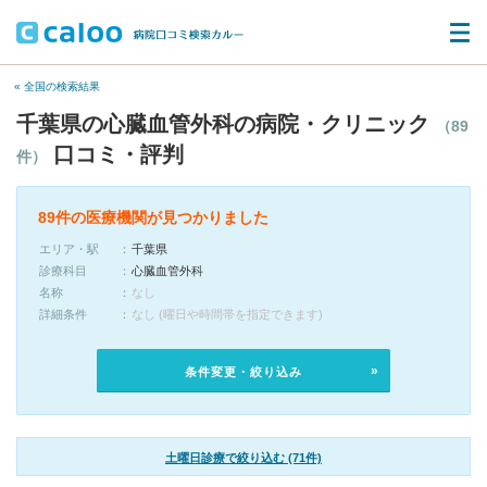
« 全国の検索結果
千葉県の心臓血管外科の病院・クリニック
（89
口コミ・評判
件）
89件の医療機関が見つかりました
エリア・駅
千葉県
診療科目
心臓血管外科
名称
なし
詳細条件
なし (曜日や時間帯を指定できます)
条件変更・絞り込み
土曜日診療で絞り込む (71件)