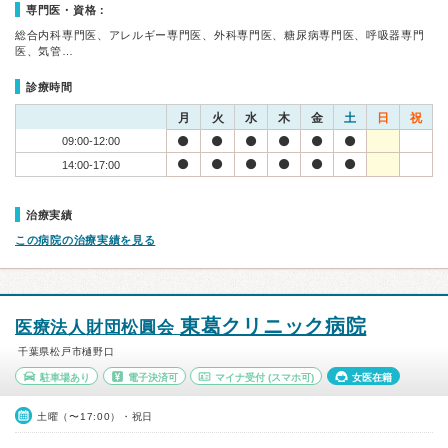
専門医・資格：
総合内科専門医、アレルギー専門医、外科専門医、糖尿病専門医、呼吸器専門
医、気管…
診療時間
月
火
水
木
金
土
日
祝
09:00-12:00
14:00-17:00
治療実績
この病院の治療実績を見る
東葛クリニック病院
医療法人財団松圓会
千葉県松戸市樋野口
駐車場あり
電子決済可
マイナ受付
(スマホ可)
女医在籍
土曜（〜17:00）・祝日