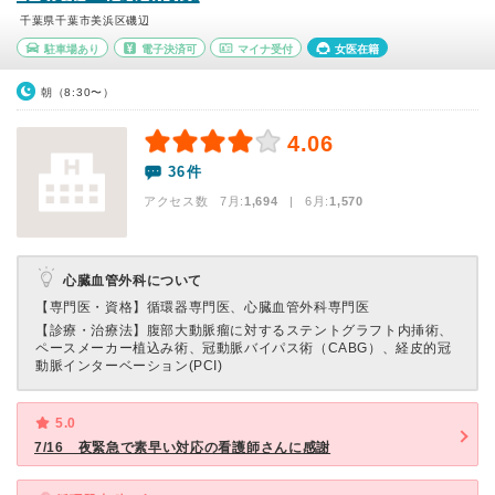
千葉県千葉市美浜区磯辺
駐車場あり
電子決済可
マイナ受付
女医在籍
朝（8:30〜）
4.06
36件
アクセス数 7月:
1,694
| 6月:
1,570
心臓血管外科について
【専門医・資格】
循環器専門医、心臓血管外科専門医
【診療・治療法】
腹部大動脈瘤に対するステントグラフト内挿術、
ペースメーカー植込み術、冠動脈バイパス術（CABG）、経皮的冠
動脈インターベーション(PCI)
5.0
7/16 夜緊急で素早い対応の看護師さんに感謝