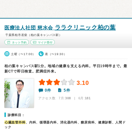
ララクリニック柏の葉
医療法人社団 慈水会
千葉県柏市若柴（柏の葉キャンパス駅）
ネット予約
マイナ受付
土曜（〜17:00）
夜（〜19:30）
柏の葉キャンパス駅1分。地域の健康を支える内科。平日19時半まで。最
新CTで即日検査。肥満症外来。
3.10
0件
5件
アクセス数 7月:
308
| 6月:
181
診療科目：
心臓血管外科
、内科、循環器内科、消化器内科、糖尿病科、健康診断、人間ド
ック