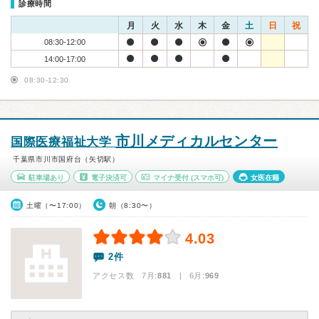
診療時間
月
火
水
木
金
土
日
祝
08:30-12:00
14:00-17:00
08:30-12:30
市川メディカルセンター
国際医療福祉大学
千葉県市川市国府台（矢切駅）
駐車場あり
電子決済可
マイナ受付
(スマホ可)
女医在籍
土曜（〜17:00）
朝（8:30〜）
4.03
2件
アクセス数 7月:
881
| 6月:
969