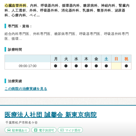
心臓血管外科
、内科、呼吸器内科、循環器内科、糖尿病科、神経内科、腎臓内
科、人工透析、外科、呼吸器外科、消化器外科、乳腺科、整形外科、泌尿器
科、心療内科、ペイ…
専門医・資格：
総合内科専門医、外科専門医、糖尿病専門医、呼吸器専門医、呼吸器外科専門
医、循環…
診療時間
月
火
水
木
金
土
日
祝
09:00-17:00
治療実績
この病院の治療実績を見る
医療法人社団 誠馨会 新東京病院
千葉県松戸市和名ケ谷
駐車場あり
電子決済可
マイナ受付