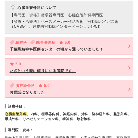
心臓血管外科について
【専門医・資格】
循環器専門医、心臓血管外科専門医
【診療・治療法】
ペースメーカー植込み術、冠動脈バイパス術
（CABG）、経皮的冠動脈インターベーション(PCI)
精神科
統合失調症
5.0
千葉県精神科医療センターの頃から通っていました！
5.0
いざという時に頼りになる病院です。
脳神経外科
5.0
お世話になりました
診療科目：
心臓血管外科
、内科、循環器内科、神経内科、外科、脳神経外科、整形外科、
形成外科、リハビリテーション科、精神科、放射線科
専門医・資格：
総合内科専門医、外科専門医、循環器専門医、心臓血管外科専門医、不整脈専