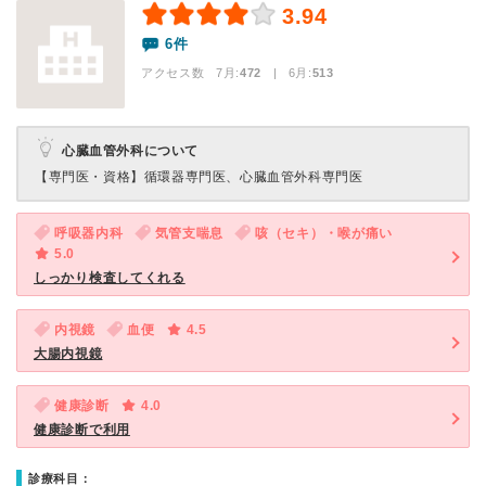
3.94
6件
アクセス数 7月:
472
| 6月:
513
心臓血管外科について
【専門医・資格】
循環器専門医、心臓血管外科専門医
呼吸器内科
気管支喘息
咳（セキ）・喉が痛い
5.0
しっかり検査してくれる
内視鏡
血便
4.5
大腸内視鏡
健康診断
4.0
健康診断で利用
診療科目：