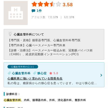
3.58
1件
アクセス数 7月:
179
| 6月:
178
心臓血管外科について
【専門医・資格】
循環器専門医、心臓血管外科専門医
【専門外来】
心臓ペースメーカー専門外来
【診療・治療法】
ペースメーカー植込み術、冠動脈バイパス術
（CABG）、経皮的冠動脈インターベーション(PCI)
心臓血管外科の口コミ
心臓血管外科
狭心症
5.0
心臓疾患に強いと言われている院長先生
私の母は、糖尿病からの狭心症を患っています。 やはり狭心症の為息切れや呼吸をしにくいなどありました。 そこで紹介状をもらいこちらに行きました。 そこには、とても患者さんがたくさん居てて同
診療科目：
心臓血管外科
、内科、循環器内科、外科、消化器外科、整形外科