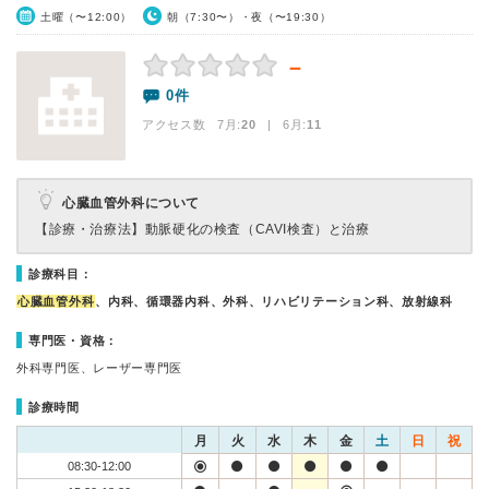
土曜（〜12:00）
朝（7:30〜）・夜（〜19:30）
－
0件
アクセス数 7月:
20
| 6月:
11
心臓血管外科について
【診療・治療法】
動脈硬化の検査（CAVI検査）と治療
診療科目：
心臓血管外科
、内科、循環器内科、外科、リハビリテーション科、放射線科
専門医・資格：
外科専門医、レーザー専門医
診療時間
月
火
水
木
金
土
日
祝
08:30-12:00