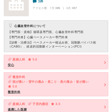
3件
アクセス数 7月:
305
| 6月:
337
心臓血管外科について
【専門医・資格】
循環器専門医、心臓血管外科専門医
【専門外来】
心臓ペースメーカー専門外来
【診療・治療法】
ペースメーカー植込み術、冠動脈バイパス術
（CABG）、経皮的冠動脈インターベーション(PCI)
産婦人科
5.0
安心
整形外科
頭が痛い・背中の痛み・肩こり・肩の痛み・首が痛い
5.0
整形外科
産婦人科
子宮内膜症
4.5
連携した医療