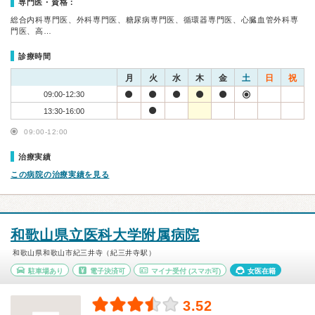
専門医・資格：
総合内科専門医、外科専門医、糖尿病専門医、循環器専門医、心臓血管外科専
門医、高…
診療時間
月
火
水
木
金
土
日
祝
09:00-12:30
13:30-16:00
09:00-12:00
治療実績
この病院の治療実績を見る
和歌山県立医科大学附属病院
和歌山県和歌山市紀三井寺（紀三井寺駅）
駐車場あり
電子決済可
マイナ受付
(スマホ可)
女医在籍
3.52