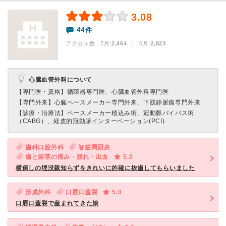
3.08
44件
アクセス数 7月:
2,464
| 6月:
2,823
心臓血管外科について
【専門医・資格】
循環器専門医、心臓血管外科専門医
【専門外来】
心臓ペースメーカー専門外来、下肢静脈瘤専門外来
【診療・治療法】
ペースメーカー植込み術、冠動脈バイパス術
（CABG）、経皮的冠動脈インターベーション(PCI)
歯科口腔外科
智歯周囲炎
歯と歯茎の痛み・腫れ・出血
5.0
横倒しの埋没親知らずをきれいに的確に抜歯してもらいました
形成外科
口唇口蓋裂
5.0
口唇口蓋裂で産まれてきた娘