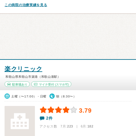
この病院の治療実績を見る
楽クリニック
和歌山県和歌山市築港（和歌山港駅）
駐車場あり
マイナ受付
(スマホ可)
土曜（〜17:00）・日曜
朝（8:30〜）
3.79
2件
アクセス数 7月:
223
| 6月:
182