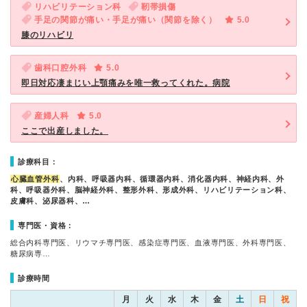
リハビリテーション科
靭帯損傷
手足の関節が痛い・手足が痛い（関節を除く）
5.0
膝のリハビリ
歯科口腔外科
5.0
即日対応凄まじい上顎痛みを唯一救ってくれた。病院
産婦人科
5.0
ここで出産しました。
診療科目：
心臓血管外科
、内科、呼吸器内科、循環器内科、消化器内科、神経内科、外
科、呼吸器外科、脳神経外科、整形外科、形成外科、リハビリテーション科、
皮膚科、泌尿器科、…
専門医・資格：
総合内科専門医、リウマチ専門医、感染症専門医、血液専門医、外科専門医、
糖尿病専…
診療時間
月
火
水
木
金
土
日
祝