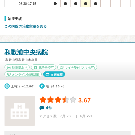
08:30-17:15
治療実績
この病院の治療実績を見る
和歌浦中央病院
和歌山県和歌山市塩屋
駐車場あり
電子決済可
マイナ受付
(スマホ可)
オンライン診療対応
女医在籍
土曜（〜12:00）
朝（8:30〜）
3.67
4件
アクセス数 7月:
255
| 6月:
221