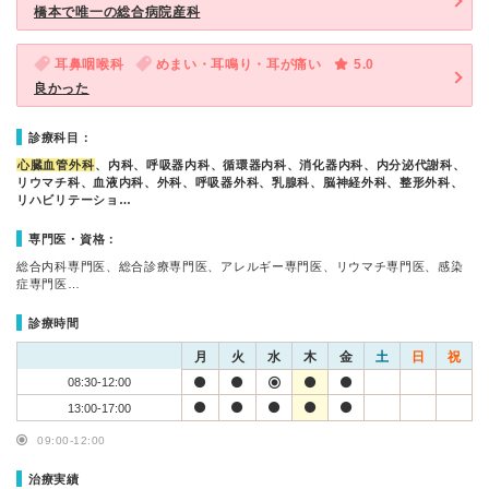
橋本で唯一の総合病院産科
耳鼻咽喉科
めまい・耳鳴り・耳が痛い
5.0
良かった
診療科目：
心臓血管外科
、内科、呼吸器内科、循環器内科、消化器内科、内分泌代謝科、
リウマチ科、血液内科、外科、呼吸器外科、乳腺科、脳神経外科、整形外科、
リハビリテーショ…
専門医・資格：
総合内科専門医、総合診療専門医、アレルギー専門医、リウマチ専門医、感染
症専門医…
診療時間
月
火
水
木
金
土
日
祝
08:30-12:00
13:00-17:00
09:00-12:00
治療実績