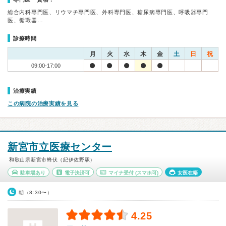
総合内科専門医、リウマチ専門医、外科専門医、糖尿病専門医、呼吸器専門
医、循環器…
診療時間
月
火
水
木
金
土
日
祝
09:00-17:00
治療実績
この病院の治療実績を見る
新宮市立医療センター
和歌山県新宮市蜂伏（紀伊佐野駅）
駐車場あり
電子決済可
マイナ受付
(スマホ可)
女医在籍
朝（8:30〜）
4.25