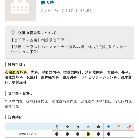
0件
アクセス数 7月:
57
| 6月:
54
心臓血管外科について
【専門医・資格】
循環器専門医
【診療・治療法】
ペースメーカー植込み術、経皮的冠動脈インター
ベーション(PCI)
診療科目：
心臓血管外科
、内科、呼吸器内科、循環器内科、消化器内科、胃腸科、外科、
消化器外科、乳腺科、脳神経外科、整形外科、リハビリテーション科、泌尿器
科、放射線科
専門医・資格：
外科専門医、循環器専門医、消化器病専門医、消化器外科専門医、消化器内視
鏡専門医…
診療時間
月
火
水
木
金
土
日
祝
09:00-12:00