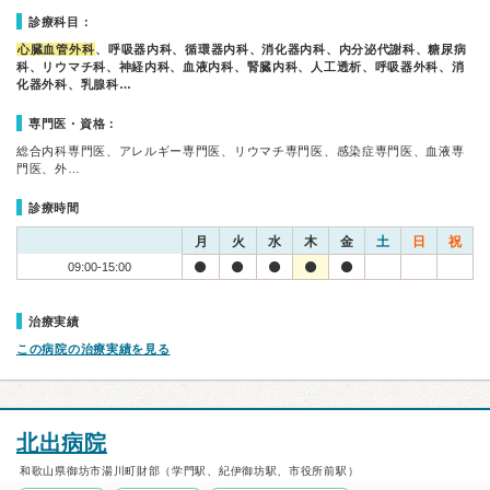
診療科目：
心臓血管外科
、呼吸器内科、循環器内科、消化器内科、内分泌代謝科、糖尿病
科、リウマチ科、神経内科、血液内科、腎臓内科、人工透析、呼吸器外科、消
化器外科、乳腺科…
専門医・資格：
総合内科専門医、アレルギー専門医、リウマチ専門医、感染症専門医、血液専
門医、外…
診療時間
月
火
水
木
金
土
日
祝
09:00-15:00
治療実績
この病院の治療実績を見る
北出病院
和歌山県御坊市湯川町財部（学門駅、紀伊御坊駅、市役所前駅）