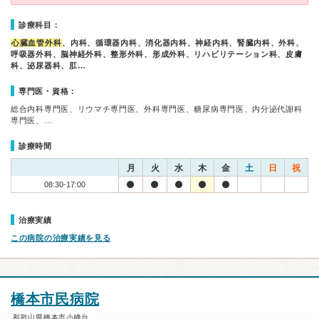
診療科目：
心臓血管外科
、内科、循環器内科、消化器内科、神経内科、腎臓内科、外科、
呼吸器外科、脳神経外科、整形外科、形成外科、リハビリテーション科、皮膚
科、泌尿器科、肛…
専門医・資格：
総合内科専門医、リウマチ専門医、外科専門医、糖尿病専門医、内分泌代謝科
専門医、…
診療時間
月
火
水
木
金
土
日
祝
08:30-17:00
治療実績
この病院の治療実績を見る
橋本市民病院
和歌山県橋本市小峰台