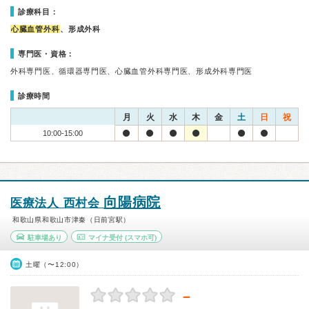
診療科目：
心臓血管外科
、形成外科
専門医・資格：
外科専門医、循環器専門医、心臓血管外科専門医、形成外科専門医
診療時間
月
火
水
木
金
土
日
祝
10:00-15:00
向陽病院
医療法人 西村会
和歌山県和歌山市津秦（日前宮駅）
駐車場あり
マイナ受付
(スマホ可)
土曜（〜12:00）
－