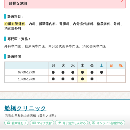
綺麗な施設
診療科目：
心臓血管外科
、内科、循環器内科、胃腸科、内分泌代謝科、糖尿病科、外科、
消化器外科
専門医・資格：
外科専門医、糖尿病専門医、内分泌代謝科専門医、消化器病専門医
診療時間
月
火
水
木
金
土
日
祝
07:00-12:00
13:00-19:00
舩橋クリニック
和歌山県和歌山市岩橋（田井ノ瀬駅）
駐車場あり
マイナ受付
電子処方せん対応
オンライン診療対応