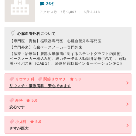
26件
アクセス数 7月:
1,867
| 6月:
2,113
心臓血管外科について
【専門医・資格】
循環器専門医、心臓血管外科専門医
【専門外来】
心臓ペースメーカー専門外来
【診療・治療法】
腹部大動脈瘤に対するステントグラフト内挿術、
ペースメーカー植込み術、経カテーテル大動脈弁治療(TAVI）、冠動
脈バイパス術（CABG）、経皮的冠動脈インターベーション(PCI)
リウマチ科
関節リウマチ
5.0
リウマチ・膠原病科 安心できます
産科
5.0
安心です
小児科
5.0
さすが医大