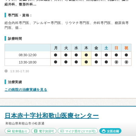
経外科、整形外科…
専門医・資格：
総合内科専門医、アレルギー専門医、リウマチ専門医、外科専門医、糖尿病専
門医、循…
診療時間
月
火
水
木
金
土
日
祝
08:30-12:00
13:30-18:00
13:30-17:30
治療実績
この病院の治療実績を見る
日本赤十字社和歌山医療センター
和歌山県和歌山市小松原通
駐車場あり
電子決済可
マイナ受付
(スマホ可)
女医在籍