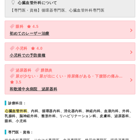
心臓血管外科について
【専門医・資格】
循環器専門医、心臓血管外科専門医
眼科
4.5
初めてのレーザー治療
小児科
4.0
小児科での予防接種
泌尿器科
膀胱炎
尿が少ない・尿が出にくい・排尿痛がある・下腹部の痛み（女性）
3.5
和歌浦中央病院 泌尿器科
診療科目：
心臓血管外科
、内科、循環器内科、消化器内科、神経内科、血液内科、外科、
乳腺科、脳神経外科、整形外科、リハビリテーション科、皮膚科、泌尿器科、
眼科、小児科
専門医・資格：