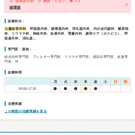
循環器内科
胸痛・だるい
5.0
循環器
診療科目：
心臓血管外科
、呼吸器内科、循環器内科、消化器内科、内分泌代謝科、糖尿病
科、リウマチ科、神経内科、血液内科、腎臓内科、緩和ケア（ホスピス）、呼
吸器外科、消化器…
専門医・資格：
総合内科専門医、アレルギー専門医、リウマチ専門医、感染症専門医、血液専
門医、外…
診療時間
月
火
水
木
金
土
日
祝
09:00-17:30
治療実績
この病院の治療実績を見る