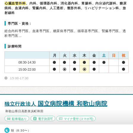
心臓血管外科
、内科、循環器内科、消化器内科、胃腸科、内分泌代謝科、糖尿
病科、血液内科、腎臓内科、人工透析、整形外科、リハビリテーション科、放
射線科
専門医・資格：
総合内科専門医、血液専門医、糖尿病専門医、循環器専門医、腎臓専門医、透
析専門医…
診療時間
月
火
水
木
金
土
日
祝
08:30-14:30
15:00-22:00
15:00-17:30
国立病院機構 和歌山病院
独立行政法人
和歌山県日高郡美浜町和田
駐車場あり
電子決済可
マイナ受付
(スマホ可)
朝（8:30〜）