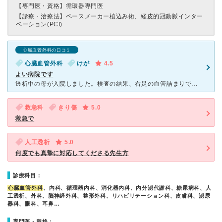
【専門医・資格】
循環器専門医
【診療・治療法】
ペースメーカー植込み術、経皮的冠動脈インター
ベーション(PCI)
心臓血管外科の口コミ
心臓血管外科
けが
4.5
よい病院です
透析中の母が入院しました。検査の結果、右足の血管詰まりで足の怪我が治らず腐りかけ、また心臓の血管も一部細くなっているとの事で手術し、順調に回復しています。 手術説明の時に、患者によって1回でよくなら
救急科
きり傷
5.0
救急で
人工透析
5.0
何度でも真摯に対応してくださる先生方
診療科目：
心臓血管外科
、内科、循環器内科、消化器内科、内分泌代謝科、糖尿病科、人
工透析、外科、脳神経外科、整形外科、リハビリテーション科、皮膚科、泌尿
器科、眼科、耳鼻…
専門医・資格：