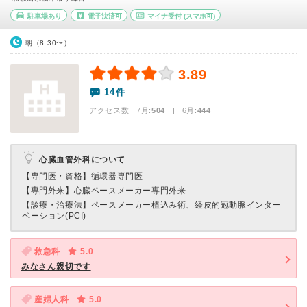
駐車場あり
電子決済可
マイナ受付
(スマホ可)
朝（8:30〜）
3.89
14件
アクセス数 7月:
504
| 6月:
444
心臓血管外科について
【専門医・資格】
循環器専門医
【専門外来】
心臓ペースメーカー専門外来
【診療・治療法】
ペースメーカー植込み術、経皮的冠動脈インター
ベーション(PCI)
救急科
5.0
みなさん親切です
産婦人科
5.0