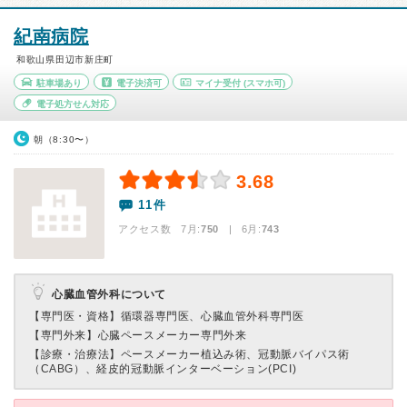
紀南病院
和歌山県田辺市新庄町
駐車場あり
電子決済可
マイナ受付
(スマホ可)
電子処方せん対応
朝（8:30〜）
3.68
11件
アクセス数 7月:
750
| 6月:
743
心臓血管外科について
【専門医・資格】
循環器専門医、心臓血管外科専門医
【専門外来】
心臓ペースメーカー専門外来
【診療・治療法】
ペースメーカー植込み術、冠動脈バイパス術
（CABG）、経皮的冠動脈インターベーション(PCI)