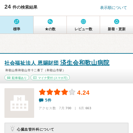
24
件の検索結果
表示順について
標準
★の数
レビュー数
新着・更新
済生会和歌山病院
社会福祉法人 恩賜財団
和歌山県和歌山市十二番丁（和歌山市駅）
駐車場あり
マイナ受付
(スマホ可)
4.24
5件
アクセス数 7月:
700
| 6月:
663
心臓血管外科について