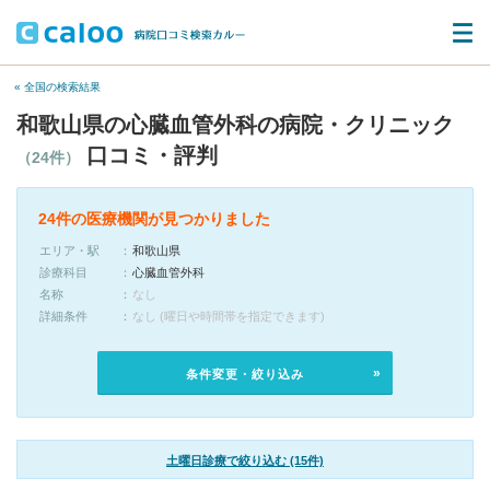
« 全国の検索結果
和歌山県の心臓血管外科の病院・クリニック
口コミ・評判
（24件）
24件の医療機関が見つかりました
エリア・駅
和歌山県
診療科目
心臓血管外科
名称
なし
詳細条件
なし (曜日や時間帯を指定できます)
条件変更・絞り込み
土曜日診療で絞り込む (15件)