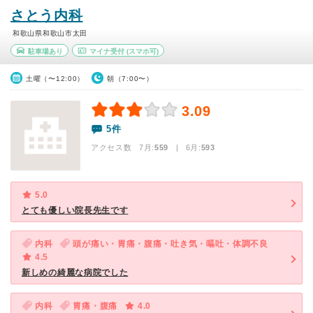
さとう内科
和歌山県和歌山市太田
駐車場あり
マイナ受付
(スマホ可)
土曜（〜12:00）
朝（7:00〜）
3.09
5件
アクセス数 7月:
559
| 6月:
593
5.0
とても優しい院長先生です
内科
頭が痛い・胃痛・腹痛・吐き気・嘔吐・体調不良
4.5
新しめの綺麗な病院でした
内科
胃痛・腹痛
4.0