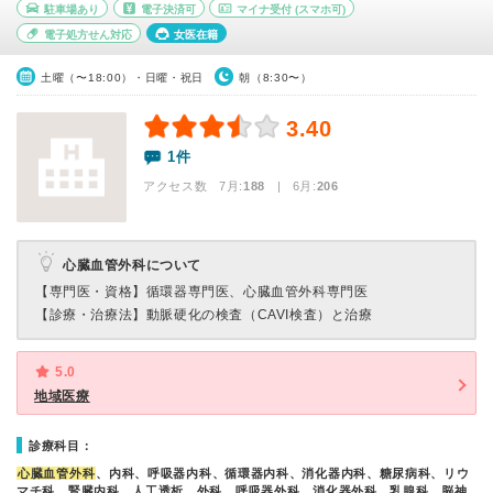
駐車場あり
電子決済可
マイナ受付
(スマホ可)
電子処方せん対応
女医在籍
土曜（〜18:00）・日曜・祝日
朝（8:30〜）
3.40
1件
アクセス数 7月:
188
| 6月:
206
心臓血管外科について
【専門医・資格】
循環器専門医、心臓血管外科専門医
【診療・治療法】
動脈硬化の検査（CAVI検査）と治療
5.0
地域医療
診療科目：
心臓血管外科
、内科、呼吸器内科、循環器内科、消化器内科、糖尿病科、リウ
マチ科、腎臓内科、人工透析、外科、呼吸器外科、消化器外科、乳腺科、脳神