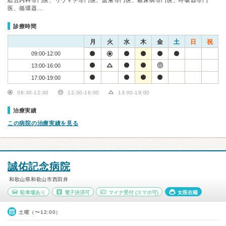
総合内科専門医、リウマチ専門医、血液専門医、糖尿病専門医、呼吸器専門
医、循環器…
診療時間
月
火
水
木
金
土
日
祝
09:00-12:00
13:00-16:00
17:00-19:00
08:30-12:00
12:30-16:00
13:00-19:00
治療実績
この病院の治療実績を見る
誠佑記念病院
和歌山県和歌山市西田井
駐車場あり
電子決済可
マイナ受付
(スマホ可)
女医在籍
土曜（〜12:00）