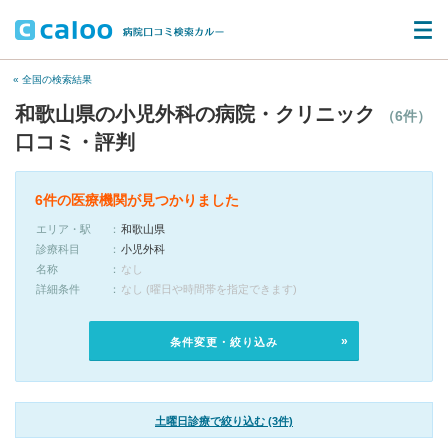
« 全国の検索結果
和歌山県の小児外科の病院・クリニック
（6件）
口コミ・評判
6件の医療機関が見つかりました
エリア・駅
和歌山県
診療科目
小児外科
名称
なし
詳細条件
なし (曜日や時間帯を指定できます)
条件変更・絞り込み
土曜日診療で絞り込む (3件)