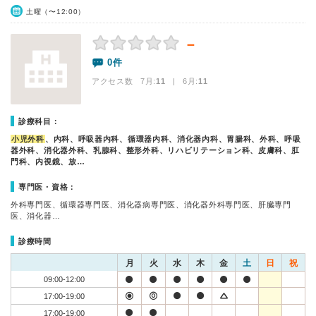
土曜（〜12:00）
－
0件
アクセス数 7月:
11
| 6月:
11
診療科目：
小児外科
、内科、呼吸器内科、循環器内科、消化器内科、胃腸科、外科、呼吸
器外科、消化器外科、乳腺科、整形外科、リハビリテーション科、皮膚科、肛
門科、内視鏡、放…
専門医・資格：
外科専門医、循環器専門医、消化器病専門医、消化器外科専門医、肝臓専門
医、消化器…
診療時間
月
火
水
木
金
土
日
祝
09:00-12:00
17:00-19:00
17:00-19:00