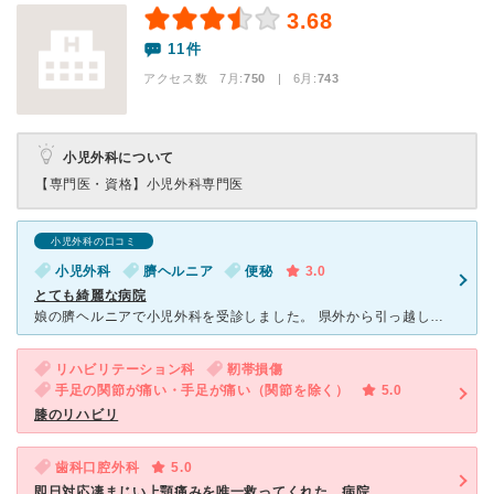
3.68
11件
アクセス数 7月:
750
| 6月:
743
小児外科について
【専門医・資格】
小児外科専門医
小児外科の口コミ
小児外科
臍ヘルニア
便秘
3.0
とても綺麗な病院
娘の臍ヘルニアで小児外科を受診しました。 県外から引っ越してきたので、紹介状を持っていきました。 紹介状に小児外科とかかれていましたが、小児科で受付をされてて、私が気づいて訂正してもらったりして待
リハビリテーション科
靭帯損傷
手足の関節が痛い・手足が痛い（関節を除く）
5.0
膝のリハビリ
歯科口腔外科
5.0
即日対応凄まじい上顎痛みを唯一救ってくれた。病院