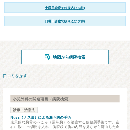
土曜日診療で絞り込む (3件)
日曜日診療で絞り込む (2件)
地図から病院検索
口コミを探す
小児外科の関連項目（病院検索）
診療・治療法
Nuss（ナス法）による漏斗胸の手術
先天的な胸骨のへこみ（漏斗胸）を治療する低侵襲手術です。左
右に数cmの切開を入れ、胸腔鏡で胸の内部を見ながら湾曲した金