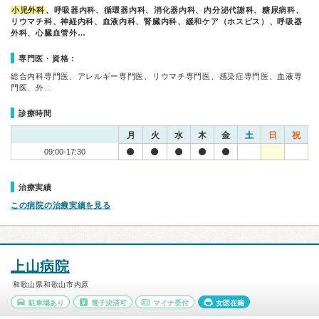
小児外科
、呼吸器内科、循環器内科、消化器内科、内分泌代謝科、糖尿病科、
リウマチ科、神経内科、血液内科、腎臓内科、緩和ケア（ホスピス）、呼吸器
外科、心臓血管外…
専門医・資格：
総合内科専門医、アレルギー専門医、リウマチ専門医、感染症専門医、血液専
門医、外…
診療時間
月
火
水
木
金
土
日
祝
09:00-17:30
治療実績
この病院の治療実績を見る
上山病院
和歌山県和歌山市内原
駐車場あり
電子決済可
マイナ受付
女医在籍