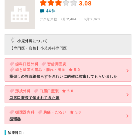
3.08
44件
アクセス数 7月:
2,464
| 6月:
2,823
小児外科について
【専門医・資格】
小児外科専門医
歯科口腔外科
智歯周囲炎
歯と歯茎の痛み・腫れ・出血
5.0
横倒しの埋没親知らずをきれいに的確に抜歯してもらいました
形成外科
口唇口蓋裂
5.0
口唇口蓋裂で産まれてきた娘
循環器内科
胸痛・だるい
5.0
循環器
診療科目：