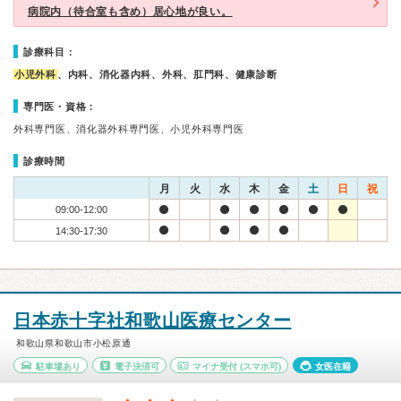
病院内（待合室も含め）居心地が良い。
診療科目：
小児外科
、内科、消化器内科、外科、肛門科、健康診断
専門医・資格：
外科専門医、消化器外科専門医、小児外科専門医
診療時間
月
火
水
木
金
土
日
祝
09:00-12:00
14:30-17:30
日本赤十字社和歌山医療センター
和歌山県和歌山市小松原通
駐車場あり
電子決済可
マイナ受付
(スマホ可)
女医在籍