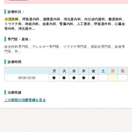
診療科目：
小児外科
、呼吸器内科、循環器内科、消化器内科、内分泌代謝科、糖尿病科、
リウマチ科、神経内科、血液内科、腎臓内科、人工透析、呼吸器外科、心臓血
管外科、消化器外…
専門医・資格：
総合内科専門医、アレルギー専門医、リウマチ専門医、感染症専門医、血液専
門医、外…
診療時間
月
火
水
木
金
土
日
祝
09:00-15:00
治療実績
この病院の治療実績を見る