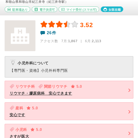
和歌山県和歌山市紀三井寺（紀三井寺駅）
駐車場あり
電子決済可
マイナ受付
(スマホ可)
女医在籍
3.52
26件
アクセス数 7月:
1,867
| 6月:
2,113
小児外科について
【専門医・資格】
小児外科専門医
リウマチ科
関節リウマチ
5.0
リウマチ・膠原病科 安心できます
産科
5.0
安心です
小児科
5.0
さすが医大