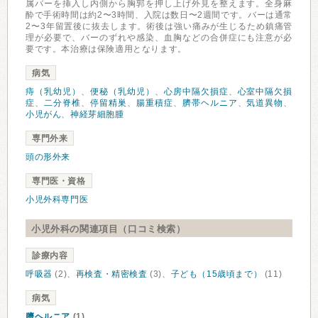
属バーを挿入し内側から胸郭を押し上げ外見を整えます。全身麻
酔で手術時間は約2〜3時間、入院は数日〜2週間です。バーは通常
2〜3年留置後に抜去します。術後は強い痛みが生じるため鎮痛管
理が必要で、バーのずれや感染、血胸などの合併症にも注意が必
要です。本治療は保険適用となります。
病気
痔（乳幼児）
、
便秘（乳幼児）
、
心房中隔欠損症
、
心室中隔欠損
症
、
二分脊椎
、
停留精巣
、
腸重積症
、
臍帯ヘルニア
、
気道異物
、
小児がん
、
神経芽細胞腫
専門外来
頭の形外来
専門医・資格
小児外科専門医
小児外科の関連項目（口コミ検索）
診療内容
呼吸器
(2)、
再検査・精密検査
(3)、
子ども（15歳頃まで）
(11)
病気
臍ヘルニア
(1)