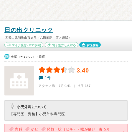
日の出クリニック
和歌山県和歌山市古屋（八幡前駅、西ノ庄駅）
マイナ受付
(スマホ可)
電子処方せん対応
女医在籍
土曜（〜12:00）・日曜
3.40
1件
アクセス数 7月:
141
| 6月:
137
小児外科について
【専門医・資格】
小児外科専門医
内科
かぜ
発熱・咳（セキ）・喉が痛い
5.0