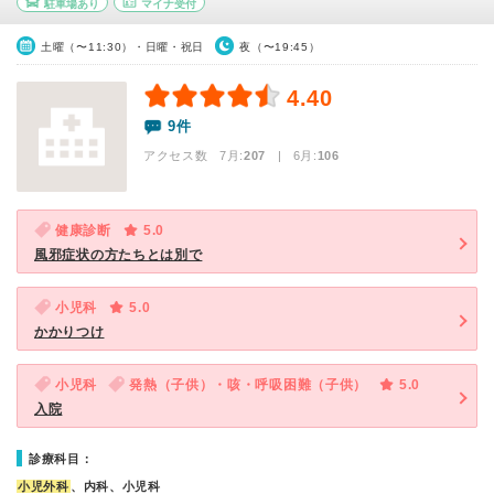
駐車場あり
マイナ受付
土曜（〜11:30）・日曜・祝日
夜（〜19:45）
4.40
9件
アクセス数 7月:
207
| 6月:
106
健康診断
5.0
風邪症状の方たちとは別で
小児科
5.0
かかりつけ
小児科
発熱（子供）・咳・呼吸困難（子供）
5.0
入院
診療科目：
小児外科
、内科、小児科