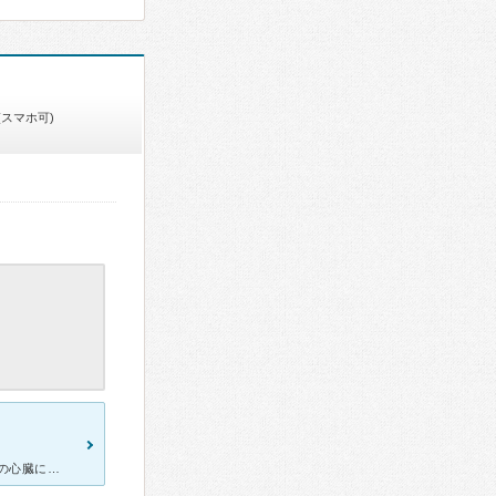
(スマホ可)
自治医科大学内の、こども医療センターでお世話になりました。 子供の心臓に疾患があり、別の病院では手術ができないと言われこちらに来ました。 先生の素晴らしさはもちろんのこと、看護師さんがとても親身に