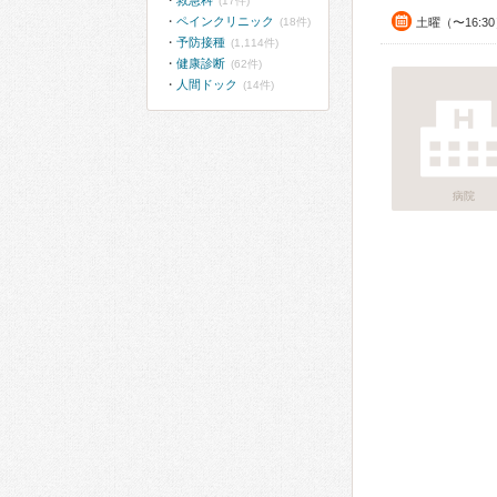
救急科
(17件)
ペインクリニック
(18件)
土曜（〜16:3
予防接種
(1,114件)
健康診断
(62件)
人間ドック
(14件)
病院