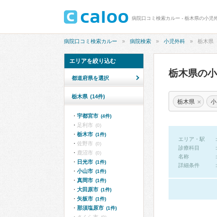
病院口コミ検索カルー - 栃木県の小児
病院口コミ検索カルー
病院検索
小児外科
栃木県
エリアを絞り込む
栃木県の
都道府県を選択
栃木県
(14件)
×
栃木県
小
宇都宮市
(4件)
足利市
(0)
栃木市
(1件)
エリア・駅
佐野市
(0)
診療科目
鹿沼市
(0)
名称
日光市
(1件)
詳細条件
小山市
(1件)
真岡市
(1件)
大田原市
(1件)
矢板市
(1件)
那須塩原市
(1件)