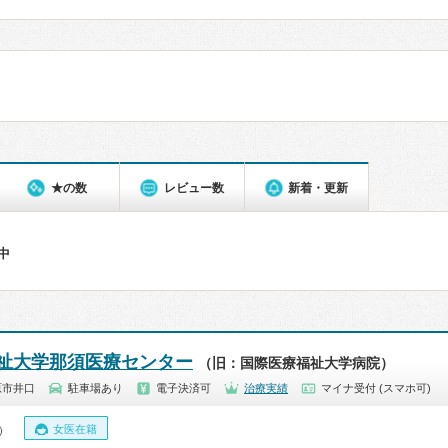
★の数
レビュー数
新着・更新
件中
祉大学那須医療センター
（旧：国際医療福祉大学病院）
原市井口
駐車場あり
電子決済可
治療実績
マイナ受付 (スマホ可)
女医在籍
0）