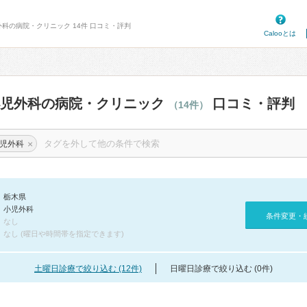
外科の病院・クリニック 14件 口コミ・評判
Calooとは
小児外科の病院・クリニック
口コミ・評判
（14件）
×
児外科
栃木県
小児外科
条件変更・
なし
なし (曜日や時間帯を指定できます)
土曜日診療で絞り込む (12件)
日曜日診療で絞り込む (0件)