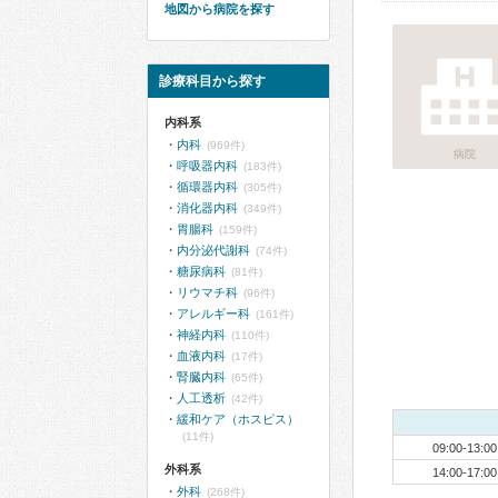
地図から病院を探す
診療科目から探す
内科系
内科
(969件)
病院
呼吸器内科
(183件)
循環器内科
(305件)
消化器内科
(349件)
胃腸科
(159件)
内分泌代謝科
(74件)
糖尿病科
(81件)
リウマチ科
(96件)
アレルギー科
(161件)
神経内科
(110件)
血液内科
(17件)
腎臓内科
(65件)
人工透析
(42件)
緩和ケア（ホスピス）
(11件)
09:00-13:00
外科系
14:00-17:00
外科
(268件)