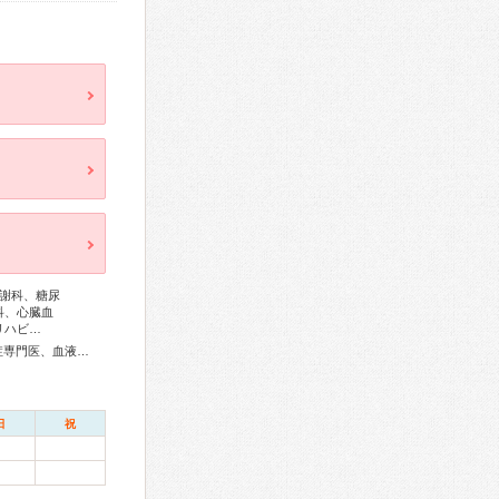
謝科、糖尿
科、心臓血
リハビ…
総合内科専門医、アレルギー専門医、リウマチ専門医、感染症専門医、血液専門医、外科専門医、糖尿病専門医、呼吸器専門医、呼吸器外科専門医、気管支鏡専門医、循環器専門医、心臓血管外科専門医、高血圧専門医、不整脈専門医、消化器病専門医、消化器外科専門医、肝臓専門医、消化器内視鏡専門医、泌尿器科専門医、腎臓専門医、透析専門医、神経内科専門医、脳神経外科専門医、整形外科専門医、手外科専門医、リハビリテーション科専門医、形成外科専門医、皮膚科専門医、眼科専門医、耳鼻咽喉科専門医、産婦人科専門医、婦人科腫瘍専門医、生殖医療専門医、乳腺専門医、産科婦人科腹腔鏡技術認定医、女性ヘルスケア専門医、周産期(新生児)専門医、小児科専門医、老年病専門医、認知症専門医、一般病院連携精神医学専門医、心療内科専門医、麻酔科専門医、ペインクリニック専門医、細胞診専門医、病理専門医、口腔外科専門医、放射線科専門医、臨床遺伝専門医、救急科専門医、がん治療認定医、日本睡眠学会専門医
日
祝