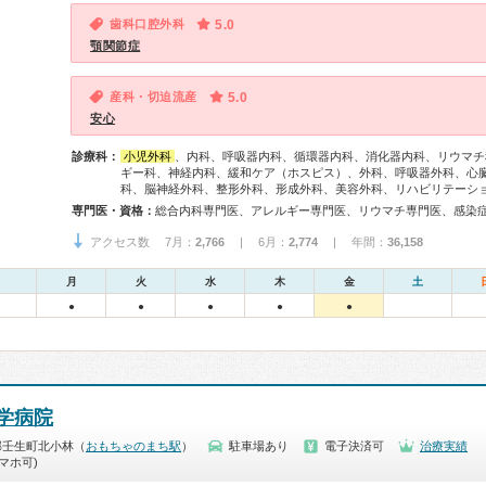
歯科口腔外科
5.0
顎関節症
産科・切迫流産
5.0
安心
診療科：
小児外科
、内科、呼吸器内科、循環器内科、消化器内科、リウマチ
ギー科、神経内科、緩和ケア（ホスピス）、外科、呼吸器外科、心
科、脳神経外科、整形外科、形成外科、美容外科、リハビリテーシ
専門医・資格：
アクセス数 7月：
2,766
| 6月：
2,774
| 年間：
36,158
月
火
水
木
金
土
●
●
●
●
●
学病院
郡壬生町北小林（
おもちゃのまち駅
）
駐車場あり
電子決済可
治療実績
マホ可)