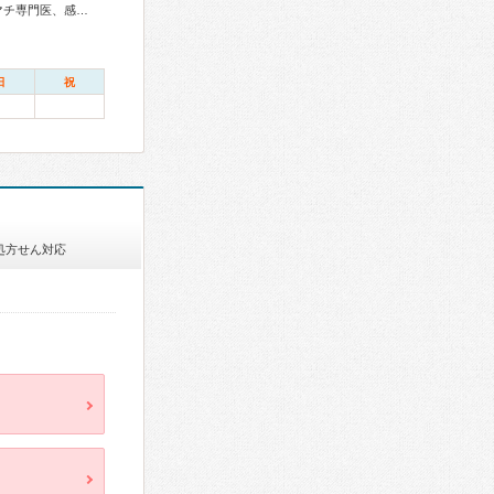
総合内科専門医、総合診療専門医、アレルギー専門医、リウマチ専門医、感染症専門医、血液専門医、外科専門医、糖尿病専門医、内分泌代謝科専門医、甲状腺専門医、呼吸器専門医、呼吸器外科専門医、気管支鏡専門医、循環器専門医、心臓血管外科専門医、高血圧専門医、不整脈専門医、消化器病専門医、消化器外科専門医、肝臓専門医、大腸肛門病専門医、消化器内視鏡専門医、泌尿器科専門医、腎臓専門医、透析専門医、神経内科専門医、脳神経外科専門医、頭痛専門医、てんかん専門医、整形外科専門医、手外科専門医、リハビリテーション科専門医、脊椎脊髄外科専門医、形成外科専門医、熱傷専門医、皮膚科専門医、眼科専門医、気管食道科専門医、耳鼻咽喉科専門医、めまい相談医、産婦人科専門医、婦人科腫瘍専門医、生殖医療専門医、乳腺専門医、産科婦人科腹腔鏡技術認定医、女性ヘルスケア専門医、周産期(新生児)専門医、小児科専門医、小児外科専門医、小児神経専門医、小児血液・がん専門医、老年病専門医、認知症専門医、老年精神専門医、一般病院連携精神医学専門医、精神科専門医、麻酔科専門医、ペインクリニック専門医、緩和医療専門医、細胞診専門医、超音波専門医、病理専門医、口腔外科専門医、レーザー専門医、核医学専門医、放射線科専門医、臨床遺伝専門医、救急科専門医、がん薬物療法専門医、がん治療認定医、日本睡眠学会専門医
日
祝
処方せん対応