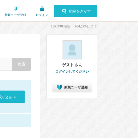
病院をさがす
新規ユーザ登録
ログイン
182,230
病院・
264,124
口コミ
ゲスト
さん
ログインしてください
新規ユーザ登録
絞り込み »