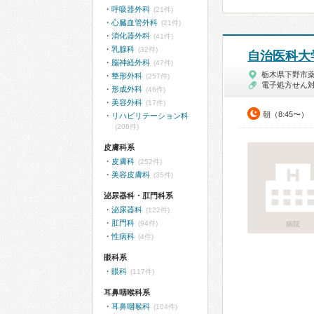
呼吸器外科
(21件)
心臓血管外科
(21件)
消化器外科
(41件)
乳腺科
(32件)
自治医科大
脳神経外科
(47件)
栃木県下野市
整形外科
(257件)
電子処方せん
形成外科
(46件)
美容外科
(17件)
朝（8:45〜）
リハビリテーション科
(206件)
皮膚科系
皮膚科
(252件)
美容皮膚科
(35件)
泌尿器科・肛門科系
泌尿器科
(122件)
肛門科
(94件)
病院
性病科
(4件)
眼科系
眼科
(117件)
耳鼻咽喉科系
耳鼻咽喉科
(104件)