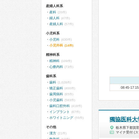
産婦人科系
産科
(20件)
婦人科
(47件)
産婦人科
(57件)
小児科系
小児科
(430件)
小児外科
(14件)
精神科系
精神科
(109件)
心療内科
(73件)
歯科系
歯科
(1,028件)
08:45-17:15
矯正歯科
(400件)
歯周病科
(65件)
小児歯科
(583件)
歯科口腔外科
(418件)
インプラント
(67件)
ホワイトニング
(55件)
獨協医科大
その他
栃木県下都賀
マイナ受付 (ス
漢方
(21件)