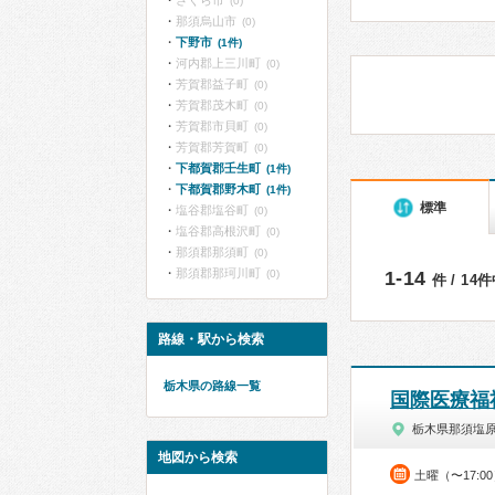
さくら市
(0)
那須烏山市
(0)
下野市
(1件)
河内郡上三川町
(0)
芳賀郡益子町
(0)
芳賀郡茂木町
(0)
芳賀郡市貝町
(0)
芳賀郡芳賀町
(0)
下都賀郡壬生町
(1件)
下都賀郡野木町
(1件)
標準
塩谷郡塩谷町
(0)
塩谷郡高根沢町
(0)
那須郡那須町
(0)
那須郡那珂川町
(0)
1-14
件 / 14
路線・駅から検索
栃木県の路線一覧
国際医療福
栃木県那須塩
地図から検索
土曜（〜17:0