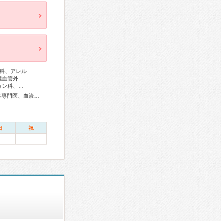
科、アレル
臓血管外
ョン科、…
総合内科専門医、アレルギー専門医、リウマチ専門医、感染症専門医、血液専門医、外科専門医、糖尿病専門医、内分泌代謝科専門医、呼吸器専門医、呼吸器外科専門医、気管支鏡専門医、循環器専門医、心臓血管外科専門医、高血圧専門医、不整脈専門医、消化器病専門医、消化器外科専門医、肝臓専門医、大腸肛門病専門医、消化器内視鏡専門医、泌尿器科専門医、腎臓専門医、透析専門医、脳血管内治療専門医、神経内科専門医、脳神経外科専門医、頭痛専門医、てんかん専門医、整形外科専門医、リハビリテーション科専門医、脊椎内視鏡下手術技術認定医、脊椎脊髄外科専門医、形成外科専門医、熱傷専門医、皮膚科専門医、眼科専門医、耳鼻咽喉科専門医、めまい相談医、産婦人科専門医、婦人科腫瘍専門医、生殖医療専門医、乳腺専門医、産科婦人科腹腔鏡技術認定医、女性ヘルスケア専門医、周産期(新生児)専門医、小児科専門医、小児外科専門医、小児神経専門医、小児血液・がん専門医、老年病専門医、認知症専門医、老年精神専門医、一般病院連携精神医学専門医、精神科専門医、麻酔科専門医、ペインクリニック専門医、細胞診専門医、超音波専門医、病理専門医、口腔外科専門医、放射線科専門医、臨床遺伝専門医、救急科専門医、がん薬物療法専門医、がん治療認定医
日
祝