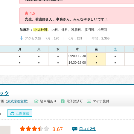
4.5
先生、看護師さん、事務さん、みんなやさしいです！
診療科：
小児外科
、内科、外科、乳腺科、肛門科、小児科
アクセス数 7月：
170
| 6月：
231
| 年間：
2,355
月
火
水
木
金
土
09:00-12:30
●
●
●
●
●
14:30-18:00
●
●
●
●
●
ック
市西（
東武宇都宮駅
）
駐車場あり
電子決済可
マイナ受付
女医在籍
0）
3.67
口コミ2件