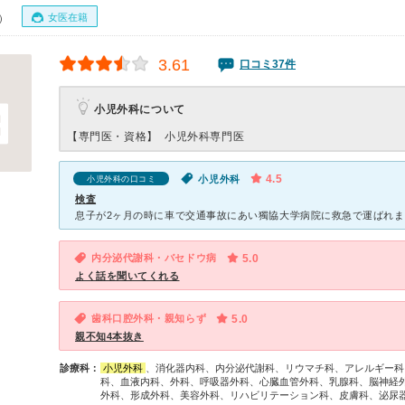
女医在籍
0）
3.61
口コミ37件
小児外科について
【専門医・資格】
小児外科専門医
4.5
小児外科
小児外科の口コミ
検査
内分泌代謝科・バセドウ病
5.0
よく話を聞いてくれる
歯科口腔外科・親知らず
5.0
親不知4本抜き
診療科：
小児外科
、消化器内科、内分泌代謝科、リウマチ科、アレルギー科
科、血液内科、外科、呼吸器外科、心臓血管外科、乳腺科、脳神経
外科、形成外科、美容外科、リハビリテーション科、皮膚科、泌尿