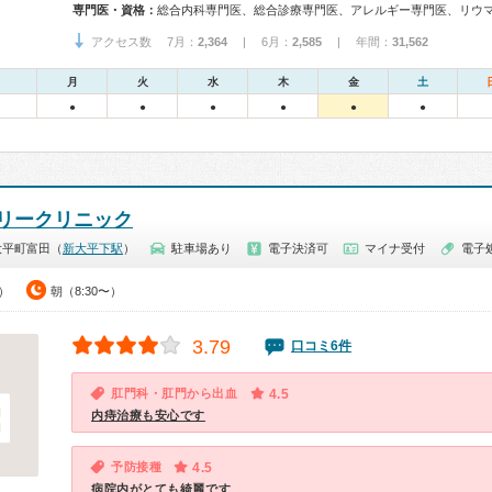
専門医・資格：
アクセス数 7月：
2,364
| 6月：
2,585
| 年間：
31,562
月
火
水
木
金
土
●
●
●
●
●
●
リークリニック
大平町富田（
新大平下駅
）
駐車場あり
電子決済可
マイナ受付
電子
0）
朝（8:30〜）
3.79
口コミ6件
肛門科・肛門から出血
4.5
内痔治療も安心です
予防接種
4.5
病院内がとても綺麗です