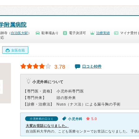
学附属病院
薬師寺（
自治医大駅
）
駐車場あり
電子決済可
治療実績
マイナ受付 
対応
女医在籍
3.78
口コミ40件
小児外科について
【専門医・資格】
小児外科専門医
【専門外来】
頭の形外来
【診療・治療法】
Nuss（ナス法）による漏斗胸の手術
5.0
小児外科
小児外科の口コミ
大変お世話になりました。