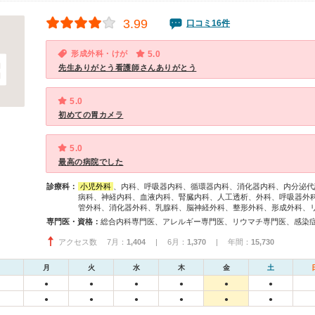
3.99
口コミ16件
形成外科・けが
5.0
先生ありがとう看護師さんありがとう
5.0
初めての胃カメラ
5.0
最高の病院でした
診療科：
小児外科
、内科、呼吸器内科、循環器内科、消化器内科、内分泌代
病科、神経内科、血液内科、腎臓内科、人工透析、外科、呼吸器外
管外科、消化器外科、乳腺科、脳神経外科、整形外科、形成外科、
専門医・資格：
アクセス数 7月：
1,404
| 6月：
1,370
| 年間：
15,730
月
火
水
木
金
土
●
●
●
●
●
●
●
●
●
●
●
●