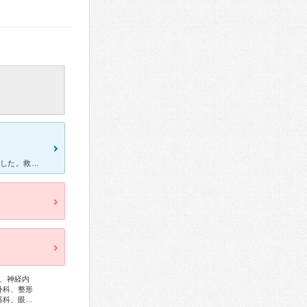
息子が2ヶ月の時に車で交通事故にあい獨協大学病院に救急で運ばれました。救急だったのですぐに色々と調べてもらいました。採血、心電図、CTなどを行ってくれました。 採血や心電図等は同じ部屋で行いますがC
、神経内
外科、整形
器科、眼…