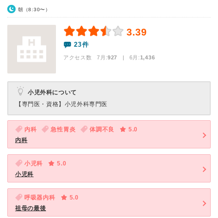
朝（8:30〜）
3.39
23件
アクセス数 7月:
927
| 6月:
1,436
小児外科について
【専門医・資格】
小児外科専門医
内科
急性胃炎
体調不良
5.0
内科
小児科
5.0
小児科
呼吸器内科
5.0
祖母の最後