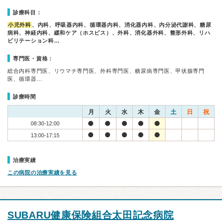
診療科目：
小児外科
、内科、呼吸器内科、循環器内科、消化器内科、内分泌代謝科、糖尿
病科、神経内科、緩和ケア（ホスピス）、外科、消化器外科、整形外科、リハ
ビリテーション科…
専門医・資格：
総合内科専門医、リウマチ専門医、外科専門医、糖尿病専門医、甲状腺専門
医、循環器…
診療時間
月
火
水
木
金
土
日
祝
08:30-12:00
13:00-17:15
治療実績
この病院の治療実績を見る
SUBARU健康保険組合太田記念病院