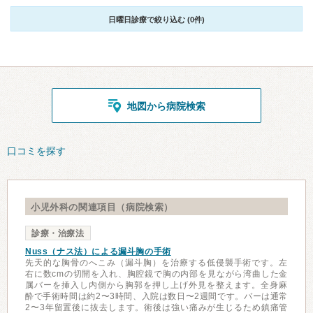
日曜日診療で絞り込む (0件)
地図から病院検索
口コミを探す
小児外科の関連項目（病院検索）
診療・治療法
Nuss（ナス法）による漏斗胸の手術
先天的な胸骨のへこみ（漏斗胸）を治療する低侵襲手術です。左
右に数cmの切開を入れ、胸腔鏡で胸の内部を見ながら湾曲した金
属バーを挿入し内側から胸郭を押し上げ外見を整えます。全身麻
酔で手術時間は約2〜3時間、入院は数日〜2週間です。バーは通常
2〜3年留置後に抜去します。術後は強い痛みが生じるため鎮痛管