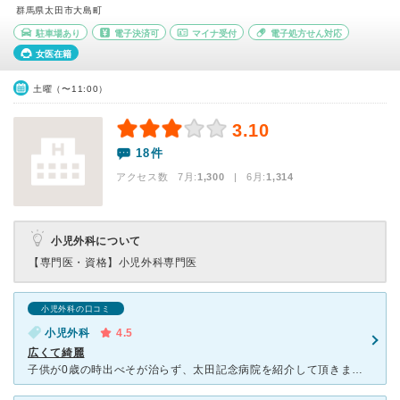
群馬県太田市大島町
駐車場あり
電子決済可
マイナ受付
電子処方せん対応
女医在籍
土曜（〜11:00）
3.10
18件
アクセス数 7月:
1,300
| 6月:
1,314
小児外科について
【専門医・資格】
小児外科専門医
小児外科の口コミ
小児外科
4.5
広くて綺麗
子供が0歳の時出べそが治らず、太田記念病院を紹介して頂きました。先生も優しくてびっくりするぐらい話しやすく丁寧であたしにも分かりやすいように紙に書いたり、写真を撮って経過を見せてくれたりして安心出来る