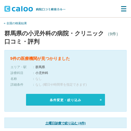
« 全国の検索結果
群馬県の小児外科の病院・クリニック
（9件）
口コミ・評判
9件の医療機関が見つかりました
エリア・駅
群馬県
診療科目
小児外科
名称
なし
詳細条件
なし (曜日や時間帯を指定できます)
条件変更・絞り込み
土曜日診療で絞り込む (4件)