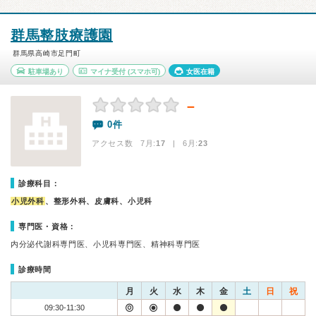
群馬整肢療護園
群馬県高崎市足門町
駐車場あり
マイナ受付
(スマホ可)
女医在籍
－
0件
アクセス数 7月:
17
| 6月:
23
診療科目：
小児外科
、整形外科、皮膚科、小児科
専門医・資格：
内分泌代謝科専門医、小児科専門医、精神科専門医
診療時間
月
火
水
木
金
土
日
祝
09:30-11:30