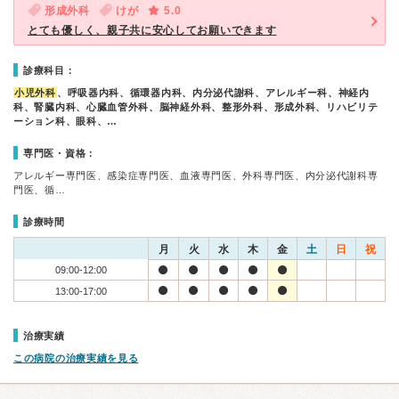
形成外科
けが
5.0
とても優しく、親子共に安心してお願いできます
診療科目：
小児外科
、呼吸器内科、循環器内科、内分泌代謝科、アレルギー科、神経内
科、腎臓内科、心臓血管外科、脳神経外科、整形外科、形成外科、リハビリテ
ーション科、眼科、…
専門医・資格：
アレルギー専門医、感染症専門医、血液専門医、外科専門医、内分泌代謝科専
門医、循…
診療時間
月
火
水
木
金
土
日
祝
09:00-12:00
13:00-17:00
治療実績
この病院の治療実績を見る