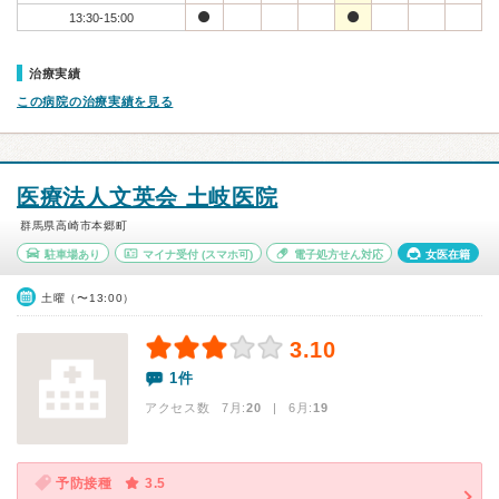
13:30-15:00
治療実績
この病院の治療実績を見る
医療法人文英会 土岐医院
群馬県高崎市本郷町
駐車場あり
マイナ受付
(スマホ可)
電子処方せん対応
女医在籍
土曜（〜13:00）
3.10
1件
アクセス数 7月:
20
| 6月:
19
予防接種
3.5