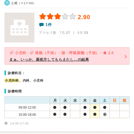
土曜（〜17:00）
2.90
1件
アクセス数 7月:
27
| 6月:
33
小児科
発熱（子供）・咳・呼吸困難（子供）
2.5
まぁ、いっか、薬処方してもらえたし…の結果
診療科目：
小児外科
、内科、小児科
診療時間
月
火
水
木
金
土
日
祝
09:00-12:00
15:00-18:00
14:00-17:00