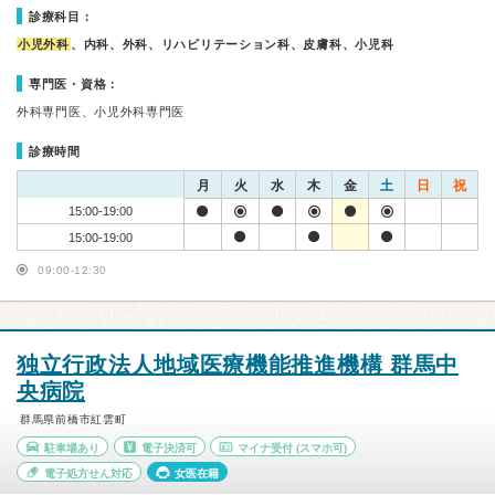
診療科目：
小児外科
、内科、外科、リハビリテーション科、皮膚科、小児科
専門医・資格：
外科専門医、小児外科専門医
診療時間
月
火
水
木
金
土
日
祝
15:00-19:00
15:00-19:00
09:00-12:30
独立行政法人地域医療機能推進機構 群馬中
央病院
群馬県前橋市紅雲町
駐車場あり
電子決済可
マイナ受付
(スマホ可)
電子処方せん対応
女医在籍