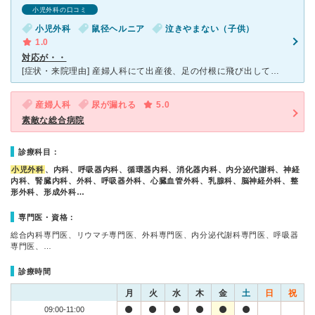
小児外科の口コミ
小児外科
鼠径ヘルニア
泣きやまない（子供）
1.0
対応が・・
[症状・来院理由] 産婦人科にて出産後、足の付根に飛び出している部分があり「鼠径ヘルニア」ではと診断され、里帰り出産だったので実家から近い「太田病院」を紹介され行きました。 [医師の診断・治療法]
産婦人科
尿が漏れる
5.0
素敵な総合病院
診療科目：
小児外科
、内科、呼吸器内科、循環器内科、消化器内科、内分泌代謝科、神経
内科、腎臓内科、外科、呼吸器外科、心臓血管外科、乳腺科、脳神経外科、整
形外科、形成外科…
専門医・資格：
総合内科専門医、リウマチ専門医、外科専門医、内分泌代謝科専門医、呼吸器
専門医、…
診療時間
月
火
水
木
金
土
日
祝
09:00-11:00