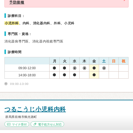
予防接種
診療科目：
小児外科
、内科、消化器内科、外科、小児科
専門医・資格：
消化器病専門医、消化器内視鏡専門医
診療時間
月
火
水
木
金
土
日
祝
09:00-12:00
14:00-18:00
09:00-13:00
つるこうじ小児科内科
群馬県前橋市鶴光路町
マイナ受付
電子処方せん対応