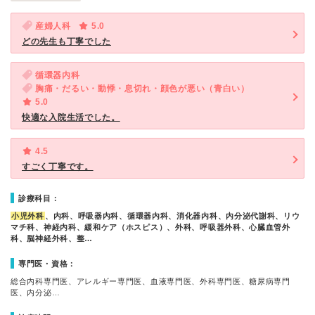
産婦人科
5.0
どの先生も丁寧でした
循環器内科
胸痛・だるい・動悸・息切れ・顔色が悪い（青白い）
5.0
快適な入院生活でした。
4.5
すごく丁寧です。
診療科目：
小児外科
、内科、呼吸器内科、循環器内科、消化器内科、内分泌代謝科、リウ
マチ科、神経内科、緩和ケア（ホスピス）、外科、呼吸器外科、心臓血管外
科、脳神経外科、整…
専門医・資格：
総合内科専門医、アレルギー専門医、血液専門医、外科専門医、糖尿病専門
医、内分泌…