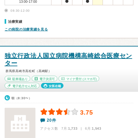
13:00-17:00
08:30-12:00
治療実績
この病院の治療実績を見る
独立行政法人国立病院機構高崎総合医療セン
ター
群馬県高崎市高松町（高崎駅）
駐車場あり
電子決済可
マイナ受付
(スマホ可)
電子処方せん対応
女医在籍
朝（8:30〜）
3.75
20件
アクセス数 7月:
1,733
| 6月:
1,543