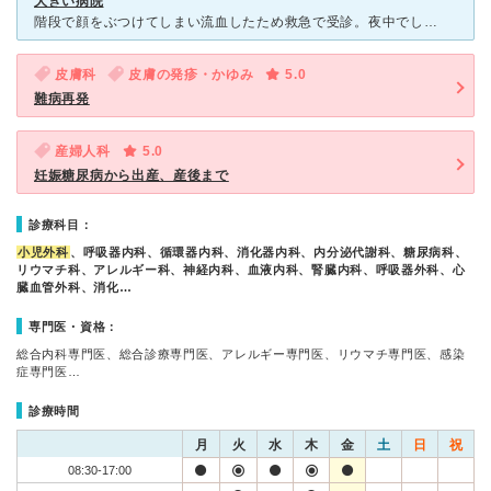
大きい病院
階段で顔をぶつけてしまい流血したため救急で受診。夜中でしたが、おそらく当直の若い先生とその隣に優しい看護師さんがいて親切に対応してくださいました。幸い触った感じ顔面の骨は折れて居なさそうなのでX線は被
皮膚科
皮膚の発疹・かゆみ
5.0
難病再発
産婦人科
5.0
妊娠糖尿病から出産、産後まで
診療科目：
小児外科
、呼吸器内科、循環器内科、消化器内科、内分泌代謝科、糖尿病科、
リウマチ科、アレルギー科、神経内科、血液内科、腎臓内科、呼吸器外科、心
臓血管外科、消化…
専門医・資格：
総合内科専門医、総合診療専門医、アレルギー専門医、リウマチ専門医、感染
症専門医…
診療時間
月
火
水
木
金
土
日
祝
08:30-17:00