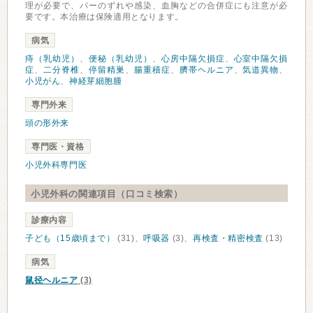
理が必要で、バーのずれや感染、血胸などの合併症にも注意が必
要です。本治療は保険適用となります。
病気
痔（乳幼児）
、
便秘（乳幼児）
、
心房中隔欠損症
、
心室中隔欠損
症
、
二分脊椎
、
停留精巣
、
腸重積症
、
臍帯ヘルニア
、
気道異物
、
小児がん
、
神経芽細胞腫
専門外来
頭の形外来
専門医・資格
小児外科専門医
小児外科の関連項目（口コミ検索）
診療内容
子ども（15歳頃まで）
(31)、
呼吸器
(3)、
再検査・精密検査
(13)
病気
鼠径ヘルニア
(3)