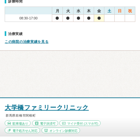
診療時間
月
火
水
木
金
土
日
祝
08:30-17:00
治療実績
この病院の治療実績を見る
大学橋ファミリークリニック
群馬県前橋市関根町
駐車場あり
電子決済可
マイナ受付
(スマホ可)
電子処方せん対応
オンライン診療対応