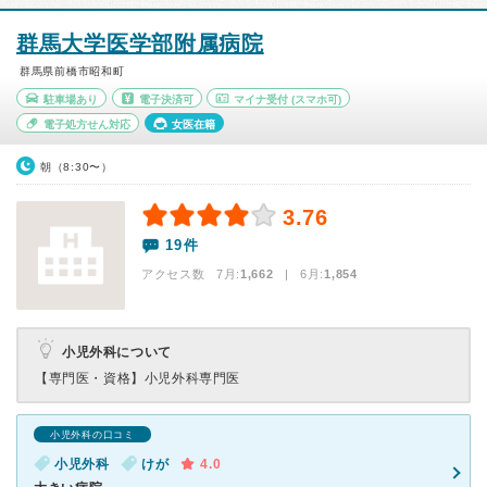
群馬大学医学部附属病院
群馬県前橋市昭和町
駐車場あり
電子決済可
マイナ受付
(スマホ可)
電子処方せん対応
女医在籍
朝（8:30〜）
3.76
19件
アクセス数 7月:
1,662
| 6月:
1,854
小児外科について
【専門医・資格】
小児外科専門医
小児外科の口コミ
小児外科
けが
4.0