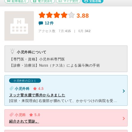
駐車場あり
電子決済可
マイナ受付
女医在籍
3.88
12件
アクセス数 7月:
415
| 6月:
342
小児外科について
【専門医・資格】
小児外科専門医
【診療・治療法】
Nuss（ナス法）による漏斗胸の手術
小児外科の口コミ
小児外科
4.5
ヌック菅水腫で県外からきました
[症状・来院理由] 右腹部が腫れていて、かかりつけの病院を受診しましたが、設備のあるところへ回されました。次の病院では脱腸と診断され、押し込めば治ると言われ治療しましたが、娘は痛がるばかりで全然治ら
小児科
5.0
紹介されて受診。