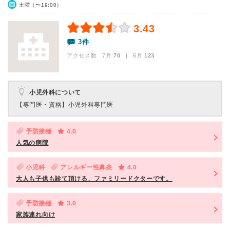
土曜（〜19:00）
3.43
3件
アクセス数 7月:
70
| 6月:
123
小児外科について
【専門医・資格】
小児外科専門医
予防接種
4.0
人気の病院
小児科
アレルギー性鼻炎
4.0
大人も子供も診て頂ける、ファミリードクターです。
予防接種
3.0
家族連れ向け