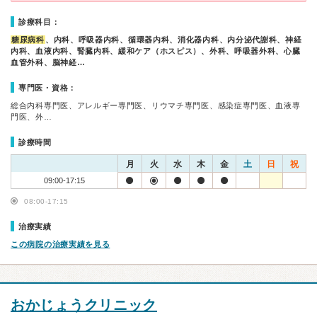
診療科目：
糖尿病科
、内科、呼吸器内科、循環器内科、消化器内科、内分泌代謝科、神経
内科、血液内科、腎臓内科、緩和ケア（ホスピス）、外科、呼吸器外科、心臓
血管外科、脳神経…
専門医・資格：
総合内科専門医、アレルギー専門医、リウマチ専門医、感染症専門医、血液専
門医、外…
診療時間
月
火
水
木
金
土
日
祝
09:00-17:15
08:00-17:15
治療実績
この病院の治療実績を見る
おかじょうクリニック