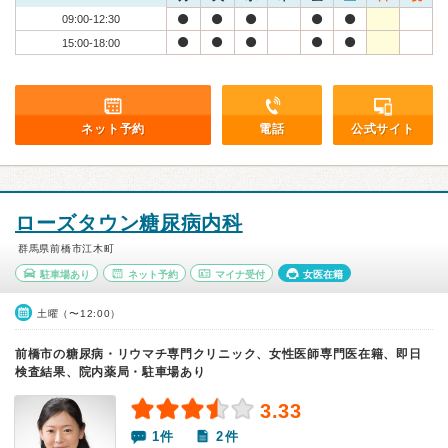
09:00-12:30
15:00-18:00
ネット予約
電話
公式サイト
ローズタウン糖尿病内科
群馬県前橋市江木町
駐車場あり
ネット予約
マイナ受付
女医在籍
土曜（〜12:00）
前橋市の糖尿病・リウマチ専門クリニック、女性医師専門医在籍、即日
検査結果、院内薬局・駐車場あり
3.33
1件
2件