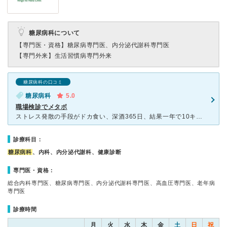
糖尿病科について
【専門医・資格】
糖尿病専門医、内分泌代謝科専門医
【専門外来】
生活習慣病専門外来
糖尿病科の口コミ
糖尿病科
5.0
職場検診でメタボ
ストレス発散の手段がドカ食い、深酒365日、結果一年で10キロ増加という情け無い不摂生のツケがまわり 産業医より根気強い説得を受け、ビデオ面談でこちらを検索してもらい、初めて受診しました。
診療科目：
糖尿病科
、内科、内分泌代謝科、健康診断
専門医・資格：
総合内科専門医、糖尿病専門医、内分泌代謝科専門医、高血圧専門医、老年病
専門医
診療時間
月
火
水
木
金
土
日
祝