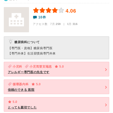
4.06
10件
アクセス数 7月:
259
| 6月:
316
糖尿病科について
【専門医・資格】
糖尿病専門医
【専門外来】
生活習慣病専門外来
小児科
小児気管支喘息
5.0
アレルギー専門医の先生です
循環器内科
5.0
信頼のできる 医院
5.0
とっても親切でした