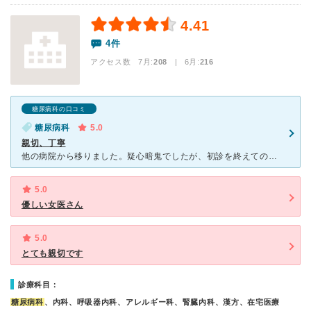
4.41
4件
アクセス数 7月:
208
| 6月:
216
糖尿病科の口コミ
糖尿病科
5.0
親切、丁寧
他の病院から移りました。疑心暗鬼でしたが、初診を終えての感想は・・移って良かった。先生は、優しく、患者の話をよく聞いてくれます。また、説明も分かりやすく、丁寧に教えてくれます。一通りの検査器具も揃って
5.0
優しい女医さん
5.0
とても親切です
診療科目：
糖尿病科
、内科、呼吸器内科、アレルギー科、腎臓内科、漢方、在宅医療