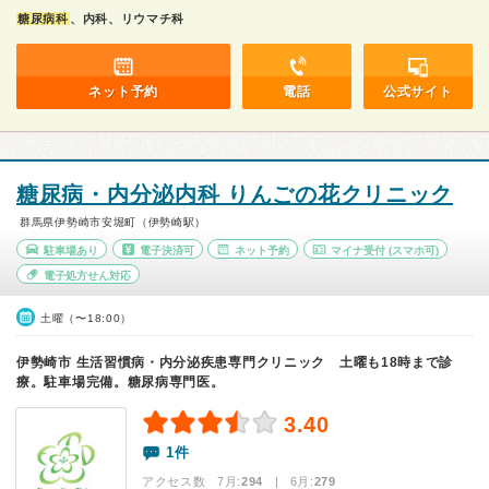
糖尿病科
、内科、リウマチ科
ネット予約
電話
公式サイト
糖尿病・内分泌内科 りんごの花クリニック
群馬県伊勢崎市安堀町（伊勢崎駅）
駐車場あり
電子決済可
ネット予約
マイナ受付
(スマホ可)
電子処方せん対応
土曜（〜18:00）
伊勢崎市 生活習慣病・内分泌疾患専門クリニック 土曜も18時まで診
療。駐車場完備。糖尿病専門医。
3.40
1件
アクセス数 7月:
294
| 6月:
279