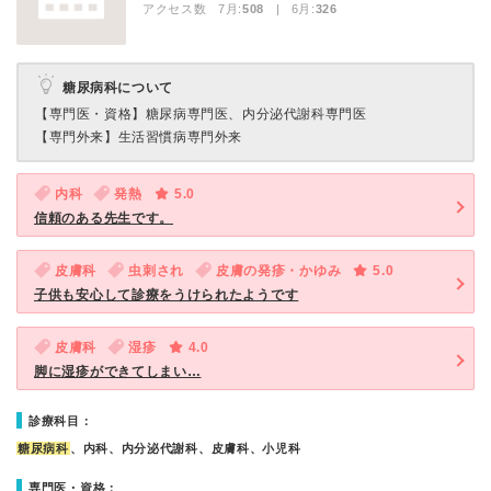
アクセス数 7月:
508
| 6月:
326
糖尿病科について
【専門医・資格】
糖尿病専門医、内分泌代謝科専門医
【専門外来】
生活習慣病専門外来
内科
発熱
5.0
信頼のある先生です。
皮膚科
虫刺され
皮膚の発疹・かゆみ
5.0
子供も安心して診療をうけられたようです
皮膚科
湿疹
4.0
脚に湿疹ができてしまい…
診療科目：
糖尿病科
、内科、内分泌代謝科、皮膚科、小児科
専門医・資格：