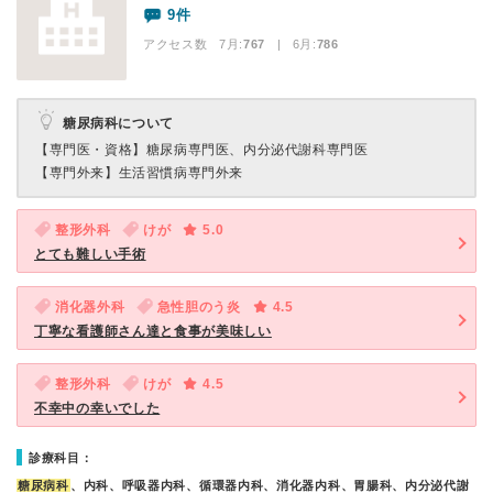
9件
アクセス数 7月:
767
| 6月:
786
糖尿病科について
【専門医・資格】
糖尿病専門医、内分泌代謝科専門医
【専門外来】
生活習慣病専門外来
整形外科
けが
5.0
とても難しい手術
消化器外科
急性胆のう炎
4.5
丁寧な看護師さん達と食事が美味しい
整形外科
けが
4.5
不幸中の幸いでした
診療科目：
糖尿病科
、内科、呼吸器内科、循環器内科、消化器内科、胃腸科、内分泌代謝