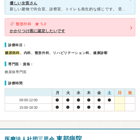
優しい女医さん
新しい建物で待合室、診察室、トイレも衛生的な感じです。 受付スタッフ、看護師さんも問題ない応対だと思います。 予約制で朝の予約時間帯は、受付札を取った順なので待ち時間に不満はありません。 糖尿病
整形外科
5.0
かかりつけ医に認定したいです
診療科目：
糖尿病科
、内科、整形外科、リハビリテーション科、健康診断
専門医・資格：
糖尿病専門医
診療時間
月
火
水
木
金
土
日
祝
09:00-12:00
15:00-18:30
東邦病院
医療法人社団三思会