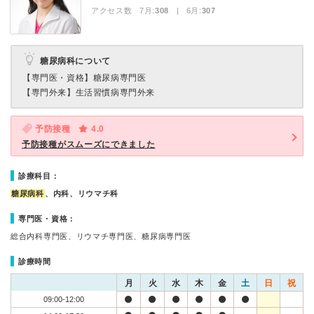
アクセス数 7月:
308
| 6月:
307
糖尿病科について
【専門医・資格】
糖尿病専門医
【専門外来】
生活習慣病専門外来
予防接種
4.0
予防接種がスムーズにできました
診療科目：
糖尿病科
、内科、リウマチ科
専門医・資格：
総合内科専門医、リウマチ専門医、糖尿病専門医
診療時間
月
火
水
木
金
土
日
祝
09:00-12:00