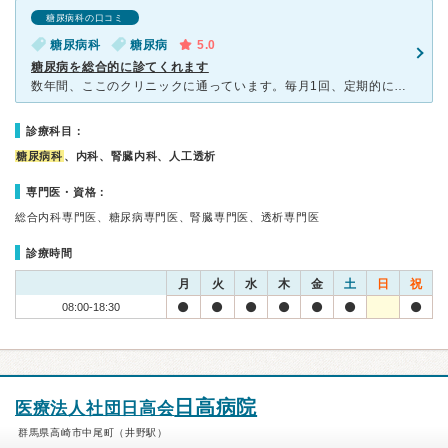
糖尿病科の口コミ
糖尿病科
糖尿病
5.0
糖尿病を総合的に診てくれます
数年間、ここのクリニックに通っています。毎月1回、定期的に尿検査、血液検査を行い、生活指導のアドバイスを頂いております。先生、スタッフとも親切・丁寧な対応で、とても安心しています。また、糖尿病だけでな
診療科目：
糖尿病科
、内科、腎臓内科、人工透析
専門医・資格：
総合内科専門医、糖尿病専門医、腎臓専門医、透析専門医
診療時間
月
火
水
木
金
土
日
祝
08:00-18:30
日高病院
医療法人社団日高会
群馬県高崎市中尾町（井野駅）