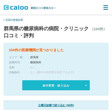
« 全国の検索結果
群馬県の糖尿病科の病院・クリニック
（104件）
口コミ・評判
104件の医療機関が見つかりました
エリア・駅
群馬県
診療科目
糖尿病科
名称
なし
詳細条件
なし (曜日や時間帯を指定できます)
条件変更・絞り込み
土曜日診療で絞り込む (95件)