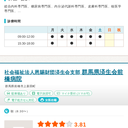
総合内科専門医、糖尿病専門医、内分泌代謝科専門医、皮膚科専門医、核医学
専門医、…
診療時間
月
火
水
木
金
土
日
祝
09:00-12:00
15:30-18:00
群馬県済生会前
社会福祉法人恩賜財団済生会支部
橋病院
群馬県前橋市上新田町
駐車場あり
電子決済可
マイナ受付
(スマホ可)
電子処方せん対応
女医在籍
朝（8:30〜）
3.81