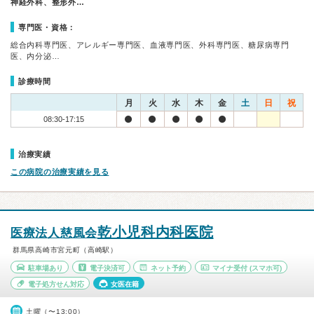
神経外科、整形外…
専門医・資格：
総合内科専門医、アレルギー専門医、血液専門医、外科専門医、糖尿病専門
医、内分泌…
診療時間
月
火
水
木
金
土
日
祝
08:30-17:15
治療実績
この病院の治療実績を見る
乾小児科内科医院
医療法人慈風会
群馬県高崎市宮元町（高崎駅）
駐車場あり
電子決済可
ネット予約
マイナ受付
(スマホ可)
電子処方せん対応
女医在籍
土曜（〜13:00）