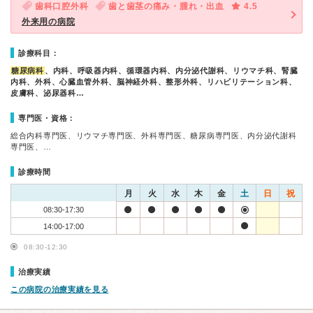
歯科口腔外科
歯と歯茎の痛み・腫れ・出血
4.5
外来用の病院
診療科目：
糖尿病科
、内科、呼吸器内科、循環器内科、内分泌代謝科、リウマチ科、腎臓
内科、外科、心臓血管外科、脳神経外科、整形外科、リハビリテーション科、
皮膚科、泌尿器科…
専門医・資格：
総合内科専門医、リウマチ専門医、外科専門医、糖尿病専門医、内分泌代謝科
専門医、…
診療時間
月
火
水
木
金
土
日
祝
08:30-17:30
14:00-17:00
08:30-12:30
治療実績
この病院の治療実績を見る