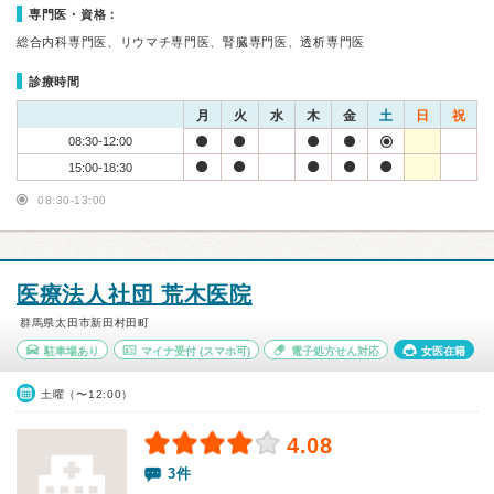
専門医・資格：
総合内科専門医、リウマチ専門医、腎臓専門医、透析専門医
診療時間
月
火
水
木
金
土
日
祝
08:30-12:00
15:00-18:30
08:30-13:00
医療法人社団 荒木医院
群馬県太田市新田村田町
駐車場あり
マイナ受付
(スマホ可)
電子処方せん対応
女医在籍
土曜（〜12:00）
4.08
3件