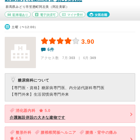
群馬県みどり市笠懸町阿左美（阿左美駅）
駐車場あり
電子決済可
マイナ受付
女医在籍
土曜（〜12:00）
3.90
6件
アクセス数 7月:
303
| 6月:
349
糖尿病科について
【専門医・資格】
糖尿病専門医、内分泌代謝科専門医
【専門外来】
生活習慣病専門外来
消化器内科
5.0
介護施設併設の大きな建物です
整形外科
腰椎椎間板ヘルニア
腰痛・背中の痛み
4.5