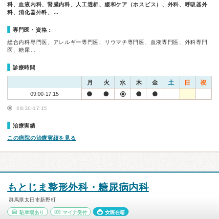
科、血液内科、腎臓内科、人工透析、緩和ケア（ホスピス）、外科、呼吸器外
科、消化器外科、…
専門医・資格：
総合内科専門医、アレルギー専門医、リウマチ専門医、血液専門医、外科専門
医、糖尿…
診療時間
月
火
水
木
金
土
日
祝
09:00-17:15
08:30-17:15
治療実績
この病院の治療実績を見る
もとじま整形外科・糖尿病内科
群馬県太田市新野町
駐車場あり
マイナ受付
女医在籍