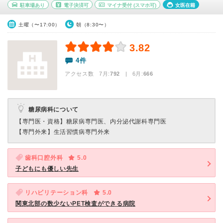
駐車場あり
電子決済可
マイナ受付
(スマホ可)
女医在籍
土曜（〜17:00）
朝（8:30〜）
3.82
4件
アクセス数 7月:
792
| 6月:
666
糖尿病科について
【専門医・資格】
糖尿病専門医、内分泌代謝科専門医
【専門外来】
生活習慣病専門外来
歯科口腔外科
5.0
子どもにも優しい先生
リハビリテーション科
5.0
関東北部の数少ないPET検査ができる病院