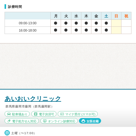
診療時間
月
火
水
木
金
土
日
祝
09:00-13:00
16:00-18:00
あいおいクリニック
群馬県藤岡市藤岡（群馬藤岡駅）
駐車場あり
電子決済可
マイナ受付
(スマホ可)
電子処方せん対応
オンライン診療対応
女医在籍
土曜（〜17:00）