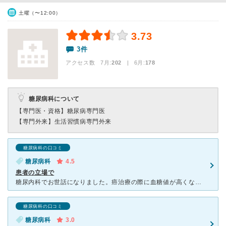
土曜（〜12:00）
3.73
3件
アクセス数 7月:
202
| 6月:
178
糖尿病科について
【専門医・資格】
糖尿病専門医
【専門外来】
生活習慣病専門外来
糖尿病科の口コミ
糖尿病科
4.5
患者の立場で
糖尿内科でお世話になりました。癌治療の際に血糖値が高くなり別の医療機関で治療を受けていましたが、お世話になっている知り合いの患者に話を聞き始めて受診しました、女医さんでした。初めに検査結果を話されまし
糖尿病科の口コミ
糖尿病科
3.0