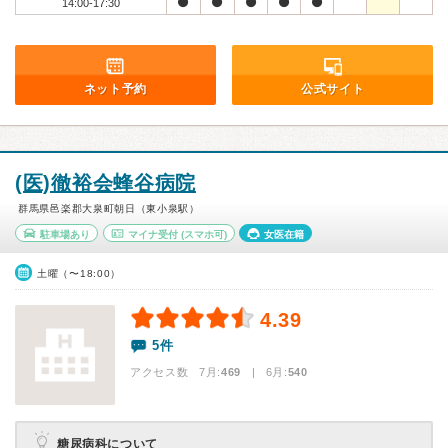
14:00-17:30
ネット予約
公式サイト
(医)徹裕会蜂谷病院
群馬県邑楽郡大泉町朝日（東小泉駅）
駐車場あり
マイナ受付
(スマホ可)
女医在籍
土曜（〜18:00）
4.39
5件
アクセス数 7月:
469
| 6月:
540
糖尿病科について