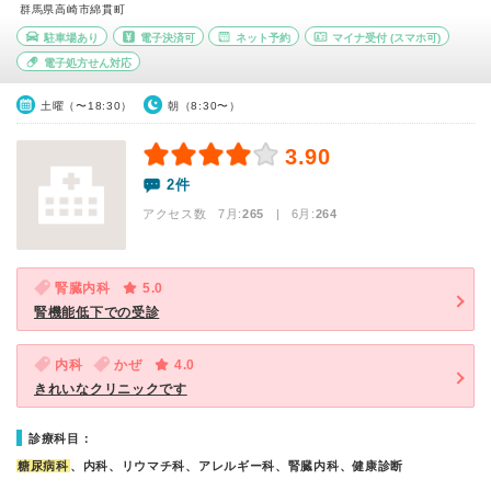
群馬県高崎市綿貫町
駐車場あり
電子決済可
ネット予約
マイナ受付
(スマホ可)
電子処方せん対応
土曜（〜18:30）
朝（8:30〜）
3.90
2件
アクセス数 7月:
265
| 6月:
264
腎臓内科
5.0
腎機能低下での受診
内科
かぜ
4.0
きれいなクリニックです
診療科目：
糖尿病科
、内科、リウマチ科、アレルギー科、腎臓内科、健康診断