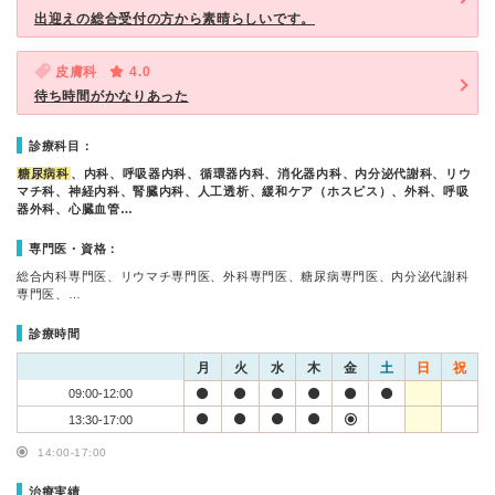
出迎えの総合受付の方から素晴らしいです。
皮膚科
4.0
待ち時間がかなりあった
診療科目：
糖尿病科
、内科、呼吸器内科、循環器内科、消化器内科、内分泌代謝科、リウ
マチ科、神経内科、腎臓内科、人工透析、緩和ケア（ホスピス）、外科、呼吸
器外科、心臓血管…
専門医・資格：
総合内科専門医、リウマチ専門医、外科専門医、糖尿病専門医、内分泌代謝科
専門医、…
診療時間
月
火
水
木
金
土
日
祝
09:00-12:00
13:30-17:00
14:00-17:00
治療実績