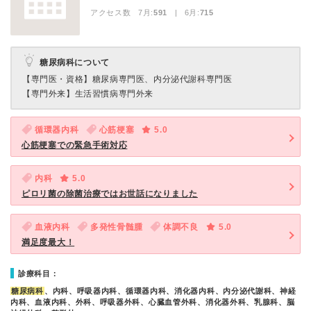
アクセス数 7月:
591
| 6月:
715
糖尿病科について
【専門医・資格】
糖尿病専門医、内分泌代謝科専門医
【専門外来】
生活習慣病専門外来
循環器内科
心筋梗塞
5.0
心筋梗塞での緊急手術対応
内科
5.0
ピロリ菌の除菌治療ではお世話になりました
血液内科
多発性骨髄腫
体調不良
5.0
満足度最大！
診療科目：
糖尿病科
、内科、呼吸器内科、循環器内科、消化器内科、内分泌代謝科、神経
内科、血液内科、外科、呼吸器外科、心臓血管外科、消化器外科、乳腺科、脳