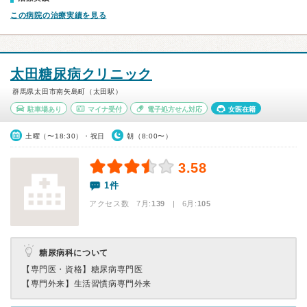
この病院の治療実績を見る
太田糖尿病クリニック
群馬県太田市南矢島町（太田駅）
駐車場あり
マイナ受付
電子処方せん対応
女医在籍
土曜（〜18:30）・祝日
朝（8:00〜）
3.58
1件
アクセス数 7月:
139
| 6月:
105
糖尿病科について
【専門医・資格】
糖尿病専門医
【専門外来】
生活習慣病専門外来