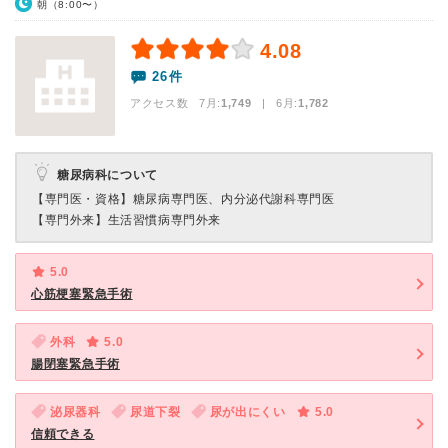
朝（8:00〜）
4.08
26件
アクセス数 7月:
1,749
| 6月:
1,782
糖尿病科について
【専門医・資格】
糖尿病専門医、内分泌代謝科専門医
【専門外来】
生活習慣病専門外来
5.0
心筋梗塞緊急手術
外科
5.0
腸閉塞緊急手術
泌尿器科
尿道下裂
尿が出にくい
5.0
信頼できる