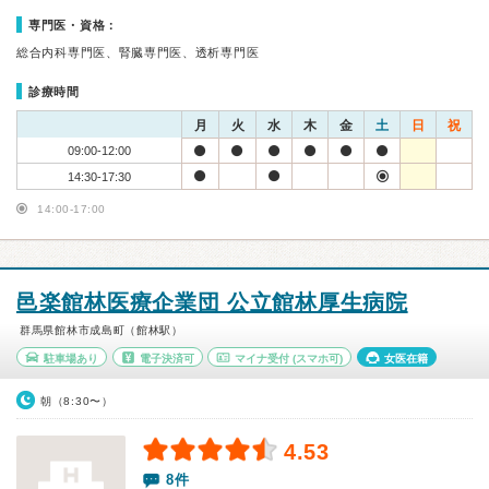
専門医・資格：
総合内科専門医、腎臓専門医、透析専門医
診療時間
月
火
水
木
金
土
日
祝
09:00-12:00
14:30-17:30
14:00-17:00
邑楽館林医療企業団 公立館林厚生病院
群馬県館林市成島町（館林駅）
駐車場あり
電子決済可
マイナ受付
(スマホ可)
女医在籍
朝（8:30〜）
4.53
8件