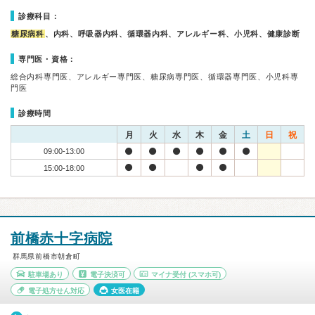
診療科目：
糖尿病科
、内科、呼吸器内科、循環器内科、アレルギー科、小児科、健康診断
専門医・資格：
総合内科専門医、アレルギー専門医、糖尿病専門医、循環器専門医、小児科専
門医
診療時間
月
火
水
木
金
土
日
祝
09:00-13:00
15:00-18:00
前橋赤十字病院
群馬県前橋市朝倉町
駐車場あり
電子決済可
マイナ受付
(スマホ可)
電子処方せん対応
女医在籍