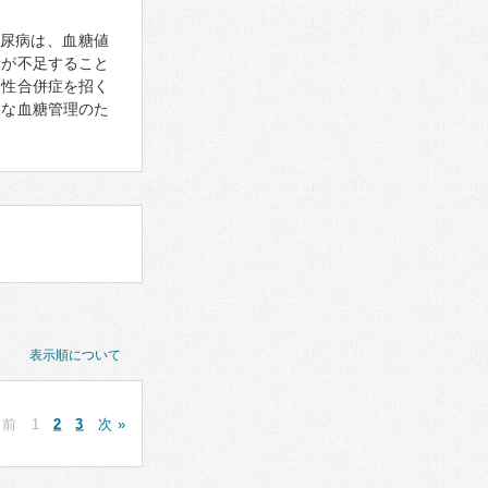
尿病は、血糖値
量が不足すること
慢性合併症を招く
切な血糖管理のた
表示順について
 前
1
2
3
次 »