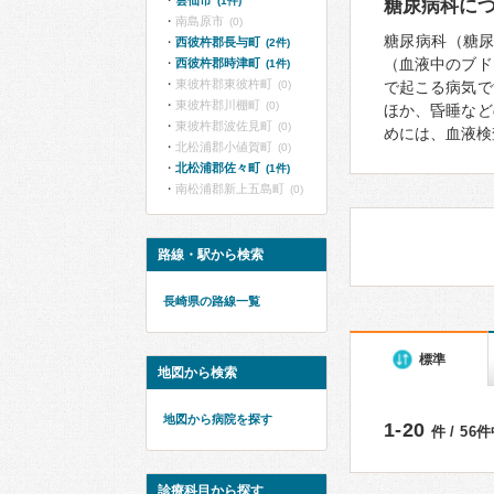
雲仙市
(1件)
糖尿病科に
南島原市
(0)
糖尿病科（糖
西彼杵郡長与町
(2件)
（血液中のブド
西彼杵郡時津町
(1件)
東彼杵郡東彼杵町
(0)
で起こる病気で
東彼杵郡川棚町
(0)
ほか、昏睡など
東彼杵郡波佐見町
(0)
めには、血液検
北松浦郡小値賀町
(0)
北松浦郡佐々町
(1件)
南松浦郡新上五島町
(0)
路線・駅から検索
長崎県の路線一覧
標準
地図から検索
地図から病院を探す
1-20
件 / 56
診療科目から探す