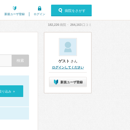
病院をさがす
新規ユーザ登録
ログイン
182,226
病院・
264,163
口コミ
ゲスト
さん
ログインしてください
新規ユーザ登録
絞り込み »