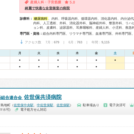
産婦人科・子宮筋腫
5.0
綺麗で快適な全室個室の病院
診療科：
糖尿病科
、内科、呼吸器内科、循環器内科、消化器内科、内分泌代
内科、人工透析、外科、消化器外科、脳神経外科、整形外科、リハ
ョン科、皮膚科、泌尿器科、耳鼻咽喉科、産婦人科、小児科、救急
専門医・資格：
アクセス数 7月：
679
| 6月：
763
| 年間：
9,115
月
火
水
木
金
土
●
●
●
●
●
●
●
●
●
●
●
佐世保共済病院
済組合連合会
市島地町（
佐世保中央駅
、
中佐世保駅
、
佐世保駅
）
駐車場あり
電子決済可
マホ可)
電子処方せん対応