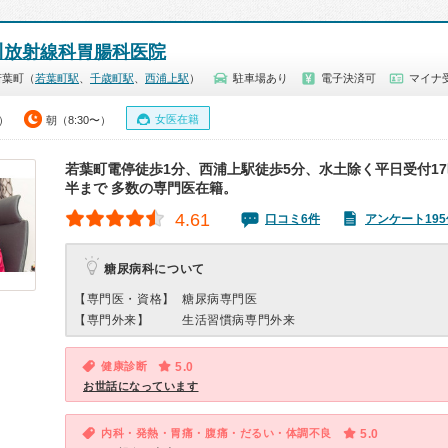
川放射線科胃腸科医院
若葉町（
若葉町駅
、
千歳町駅
、
西浦上駅
）
駐車場あり
電子決済可
マイナ受
女医在籍
0）
朝（8:30〜）
若葉町電停徒歩1分、西浦上駅徒歩5分、水土除く平日受付17
半まで 多数の専門医在籍。
4.61
口コミ6件
アンケート195
糖尿病科について
【専門医・資格】
糖尿病専門医
【専門外来】
生活習慣病専門外来
健康診断
5.0
お世話になっています
内科・発熱・胃痛・腹痛・だるい・体調不良
5.0