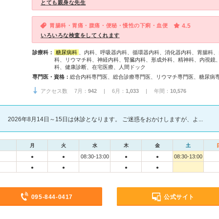
とても親身な先生
胃腸科・胃痛・腹痛・便秘・慢性の下痢・血便
4.5
いろいろな検査をしてくれます
診療科：
糖尿病科
、内科、呼吸器内科、循環器内科、消化器内科、胃腸科、
科、リウマチ科、神経内科、腎臓内科、形成外科、精神科、内視鏡
科、健康診断、在宅医療、人間ドック
専門医・資格：
アクセス数 7月：
942
| 6月：
1,033
| 年間：
10,576
2026年8月14日～15日は休診となります。 ご迷惑をおかけしますが、よ...
月
火
水
木
金
土
08:30-13:00
08:30-13:00
●
●
●
●
●
●
●
●
095-844-0417
公式サイト