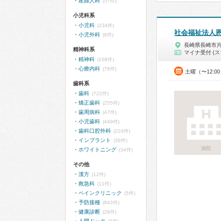
産婦人科
(57件)
小児科系
小児科
(234件)
社会福祉法人
小児外科
(8件)
長崎県長崎市
精神科系
マイナ受付 (ス
精神科
(108件)
心療内科
(78件)
土曜（〜12:0
歯科系
歯科
(722件)
矯正歯科
(255件)
歯周病科
(47件)
小児歯科
(449件)
歯科口腔外科
(224件)
インプラント
(39件)
病院
ホワイトニング
(34件)
その他
漢方
(12件)
救急科
(11件)
ペインクリニック
(5件)
予防接種
(943件)
健康診断
(28件)