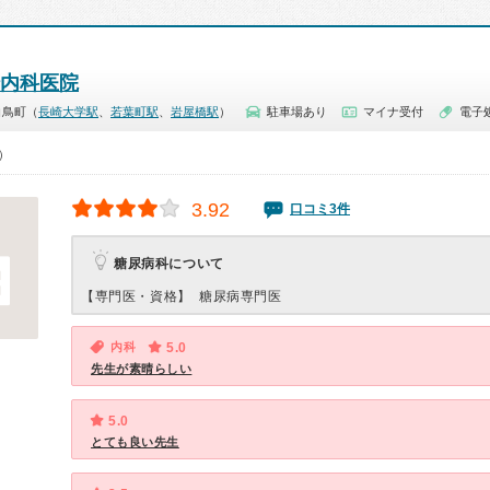
内科医院
白鳥町（
長崎大学駅
、
若葉町駅
、
岩屋橋駅
）
駐車場あり
マイナ受付
電子
0）
3.92
口コミ3件
糖尿病科について
【専門医・資格】
糖尿病専門医
内科
5.0
先生が素晴らしい
5.0
とても良い先生