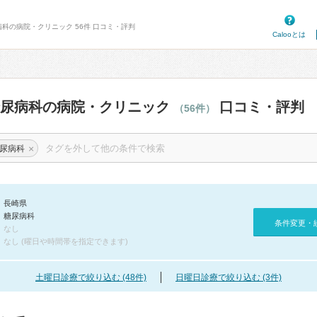
病科の病院・クリニック 56件 口コミ・評判
Calooとは
糖尿病科の病院・クリニック
口コミ・評判
（56件）
×
尿病科
長崎県
糖尿病科
条件変更・
なし
なし (曜日や時間帯を指定できます)
土曜日診療で絞り込む (48件)
日曜日診療で絞り込む (3件)