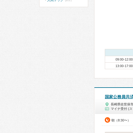
人間ドック
(8件)
09:00-12:00
13:00-17:00
国家公務員共
長崎県佐世保
マイナ受付 (ス
朝（8:30〜）