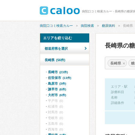
病院口コミ検索カルー - 長崎県の糖尿
病院口コミ検索カルー
病院検索
糖尿病科
長崎県
エリアを絞り込む
長崎県の
都道府県を選択
長崎県
(56件)
×
長崎県
糖
長崎市
(23件)
佐世保市
(13件)
島原市
(3件)
エリア・駅
諫早市
(6件)
診療科目
大村市
(6件)
名称
平戸市
(0)
詳細条件
松浦市
(0)
対馬市
(0)
壱岐市
(0)
五島市
(0)
西海市
(0)