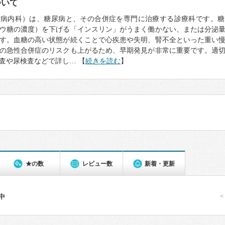
ついて
尿病内科）は、糖尿病と、その合併症を専門に治療する診療科です。糖
ウ糖の濃度）を下げる「インスリン」がうまく働かない、または分泌
す。血糖の高い状態が続くことで心疾患や失明、腎不全といった重い
の急性合併症のリスクも上がるため、早期発見が非常に重要です。適
査や尿検査などで詳し… 【
続きを読む
】
★の数
レビュー数
新着・更新
«
件中