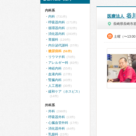
内科系
谷
医療法人
内科
(731件)
呼吸器内科
(171件)
長崎県長崎市
循環器内科
(232件)
消化器内科
(283件)
土曜（〜13:0
胃腸科
(126件)
内分泌代謝科
(37件)
糖尿病科
(56件)
リウマチ科
(70件)
アレルギー科
(82件)
神経内科
(55件)
血液内科
(17件)
腎臓内科
(43件)
人工透析
(30件)
緩和ケア（ホスピス）
(14件)
外科系
外科
(298件)
呼吸器外科
(13件)
心臓血管外科
(17件)
消化器外科
(44件)
乳腺科
(22件)