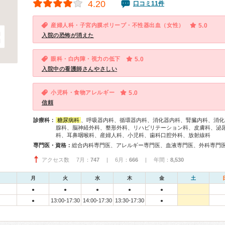
4.20
口コミ11件
産婦人科・子宮内膜ポリープ・不性器出血（女性）
5.0
入院の恐怖が消えた
眼科・白内障・視力の低下
5.0
入院中の看護師さんやさしい
小児科・食物アレルギー
5.0
信頼
診療科：
糖尿病科
、呼吸器内科、循環器内科、消化器内科、腎臓内科、消化
腺科、脳神経外科、整形外科、リハビリテーション科、皮膚科、泌
科、耳鼻咽喉科、産婦人科、小児科、歯科口腔外科、放射線科
専門医・資格：
アクセス数 7月：
747
| 6月：
666
| 年間：
8,530
月
火
水
木
金
土
●
●
●
●
●
13:00-17:30
14:00-17:30
13:30-17:30
●
●