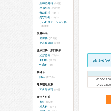
脳神経外科
(60件)
整形外科
(272件)
形成外科
(45件)
美容外科
(21件)
リハビリテーション科
(358件)
皮膚科系
皮膚科
(153件)
美容皮膚科
(29件)
泌尿器科・肛門科系
泌尿器科
(78件)
肛門科
(80件)
お知らせ
性病科
(5件)
眼科系
眼科
(120件)
08:30-12:30
耳鼻咽喉科系
14:30-18:00
耳鼻咽喉科
(90件)
産婦人科系
産科
(15件)
婦人科
(39件)