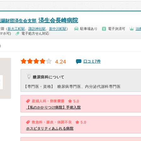
済生会長崎病院
恩賜財団済生会支部
片淵（
新大工町駅
、
諏訪神社駅
、
新中川町駅
）
駐車場あり
電子決済可
治
マホ可)
電子処方せん対応
0）
4.24
口コミ7件
糖尿病科について
【専門医・資格】
糖尿病専門医、内分泌代謝科専門医
産婦人科・卵巣嚢腫
5.0
【私のかかりつけ病院】手術入院
救急科・腸炎・体調不良
5.0
ホスピタリティあふれる病院