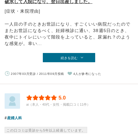
破水して入院になり、翌日出産しました。
[症状・来院理由]
一人目の子のときお世話になり、すごくいい病院だったので
またお世話になるべく、妊婦検診に通い、38週5日のとき、
夜中にトイレにいって階段を上っていると、尿漏れ？のよう
な感覚が。幸い...
続きを読む
2007年03月受診 / 2011年09月投稿
4人が参考になった
5.0
ai（本人・40代・女性・掲載口コミ11件）
産婦人科
この口コミは受診から5年以上経過しています。