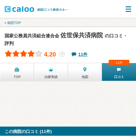
« 病院TOP
佐世保共済病院
国家公務員共済組合連合会
の口コミ・
評判
4.20
11件
？
11件
TOP
治療実績
地図
口コミ
この病院の口コミ (11件)