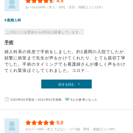
4.5
あーゆみ0906（本人・30代・女性・掲載口コミ21件）
産婦人科
この口コミは受診から5年以上経過しています。
手術
婦人科系の疾患で手術をしました。約1週間の入院でしたが、
頻繁に病室まで先生が声をかけてくれたり、とても親切丁寧
でした。手術のタイミングでも看護婦さんが優しく声をかけ
てくれ緊張ほぐしてくれました。コロナ...
続きを読む
2020年03月受診 / 2021年02月投稿
6人が参考になった
5.0
ボルドー869（本人ではない・1〜3歳・男性・掲載口コミ9件）