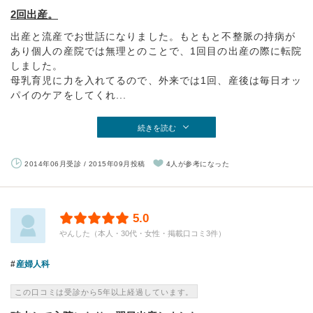
2回出産。
出産と流産でお世話になりました。もともと不整脈の持病が
あり個人の産院では無理とのことで、1回目の出産の際に転院
しました。
母乳育児に力を入れてるので、外来では1回、産後は毎日オッ
パイのケアをしてくれ...
続きを読む
2014年06月受診 / 2015年09月投稿
4人が参考になった
5.0
やんした（本人・30代・女性・掲載口コミ3件）
産婦人科
この口コミは受診から5年以上経過しています。