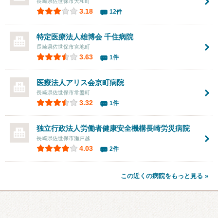
長崎県佐世保市大和町
3.18
12件
特定医療法人雄博会
千住病院
長崎県佐世保市宮地町
3.63
1件
医療法人アリス会京町病院
長崎県佐世保市常盤町
3.32
1件
独立行政法人労働者健康安全機構長崎労災病院
長崎県佐世保市瀬戸越
4.03
2件
この近くの病院をもっと見る »