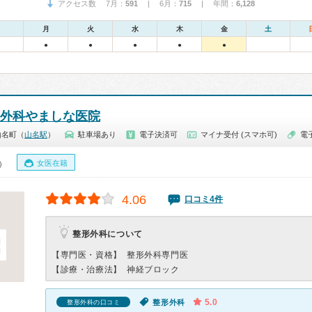
アクセス数 7月：
591
| 6月：
715
| 年間：
6,128
月
火
水
木
金
土
●
●
●
●
●
外科やましな医院
山名町（
山名駅
）
駐車場あり
電子決済可
マイナ受付 (スマホ可)
電
女医在籍
0）
4.06
口コミ4件
整形外科について
【専門医・資格】
整形外科専門医
【診療・治療法】
神経ブロック
5.0
整形外科
整形外科の口コミ