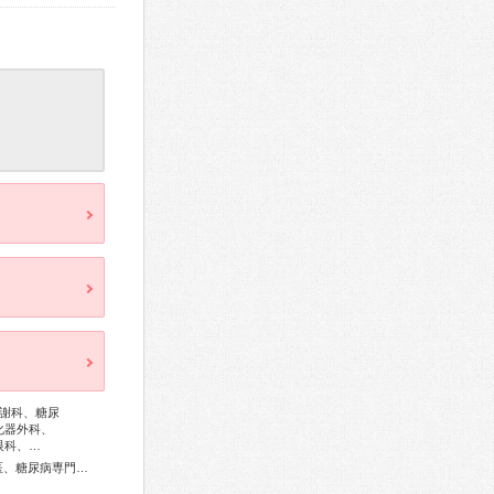
謝科、糖尿
化器外科、
眼科、…
総合内科専門医、アレルギー専門医、血液専門医、外科専門医、糖尿病専門医、内分泌代謝科専門医、呼吸器専門医、呼吸器外科専門医、気管支鏡専門医、循環器専門医、心臓血管外科専門医、消化器病専門医、消化器外科専門医、肝臓専門医、消化器内視鏡専門医、泌尿器科専門医、透析専門医、脳血管内治療専門医、神経内科専門医、脳神経外科専門医、整形外科専門医、皮膚科専門医、眼科専門医、気管食道科専門医、耳鼻咽喉科専門医、めまい相談医、産婦人科専門医、乳腺専門医、小児科専門医、精神科専門医、麻酔科専門医、ペインクリニック専門医、病理専門医、口腔外科専門医、放射線科専門医、救急科専門医、がん薬物療法専門医、がん治療認定医