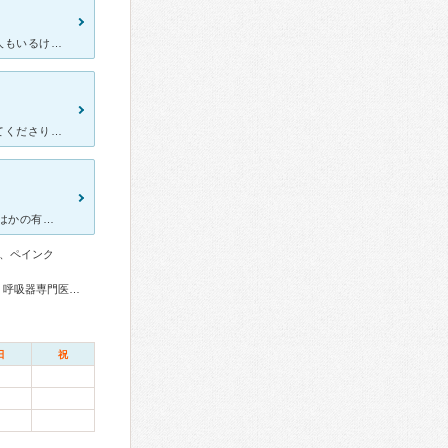
綺麗だし看護師、医師、スタッフ皆んな優しい。たまにそうでもない人もいるけど、酷い人はいない。かかったのは整形で入院した。病室も快適。ただ、外来の待ち時間なんとかしてほしい。会計が長い。今時はどの病院で
膝の手術で五週間、入院予定ですが、円高医師は親切で真剣に対応してくださり、不安はありません。 これだけ待つのも当たり前ですね。 受け付けや看護の方もスピーディーで的確で、待ち時間も気持ちよく待てま
１２月７日にこちらの病院で両股関節人工置換術を受けました 執刀医はかの有名な佐藤先生 脱臼の制限なしで日本では稀に見るゴッドハンドです 私は神経症もあり その他諸々の疾患があったにも関わら
、ペインク
総合内科専門医、リウマチ専門医、血液専門医、外科専門医、呼吸器専門医、呼吸器外科専門医、循環器専門医、心臓血管外科専門医、消化器病専門医、消化器外科専門医、肝臓専門医、消化器内視鏡専門医、泌尿器科専門医、腎臓専門医、透析専門医、整形外科専門医、リハビリテーション科専門医、皮膚科専門医、老年病専門医、麻酔科専門医、ペインクリニック専門医、細胞診専門医、病理専門医、救急科専門医、がん治療認定医
日
祝