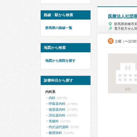
路線・駅から検索
医療法人社団
群馬県前橋市
群馬県の路線一覧
電子処方せん
土曜（〜12:0
地図から検索
地図から病院を探す
診療科目から探す
病院
内科系
内科
(997件)
呼吸器内科
(179件)
循環器内科
(274件)
消化器内科
(355件)
胃腸科
(122件)
内分泌代謝科
(57件)
糖尿病科
(104件)