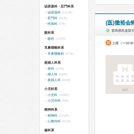
泌尿器科・肛門科系
泌尿器科
(121件)
肛門科
(81件)
(医)徹裕会
性病科
(7件)
群馬県邑楽郡
眼科系
眼科
(150件)
土曜（〜18:0
耳鼻咽喉科系
耳鼻咽喉科
(87件)
産婦人科系
産科
(22件)
婦人科
(59件)
産婦人科
(60件)
小児科系
病院
小児科
(399件)
小児外科
(9件)
精神科系
精神科
(131件)
心療内科
(81件)
歯科系