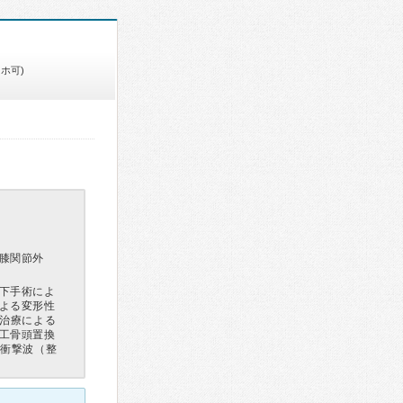
ホ可)
膝関節外
下手術によ
よる変形性
生治療による
工骨頭置換
外衝撃波（整