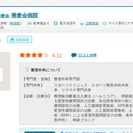
善衆会病院
善衆会
笂井町（
駒形駅
）
駐車場あり
電子決済可
治療実績
マイナ受付 (スマ
対応
女医在籍
0）
4.11
口コミ16件
整形外科について
【専門医・資格】
整形外科専門医
【専門外来】
スポーツクリニック・スポーツ整形外科外来、
来、リウマチ専門外来
【診療・治療法】
椎間板内酵素注入療法（ヘルニコア）、関節鏡
る変形性膝関節症の治療、高位脛骨骨切り術に
膝関節症の治療、人工膝関節置換術、APS再
変形性膝関節症の治療、人工股関節置換術、人
術（BHA）による変形性股関節症の治療、体
形外科）、神経ブロック