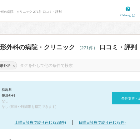
外科の病院・クリニック 271件 口コミ・評判
Calooとは
整形外科の病院・クリニック
口コミ・評判
（271件）
×
形外科
群馬県
整形外科
条件変更・
なし
なし (曜日や時間帯を指定できます)
土曜日診療で絞り込む (238件)
日曜日診療で絞り込む (8件)