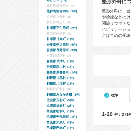
みどり市
(5件)
整形外科に
北群馬郡榛東村
(0)
整形外科は、首
北群馬郡吉岡町
(3件)
や捻挫などのけ
多野郡上野村
(0)
多野郡神流町
(0)
関節リウマチな
甘楽郡下仁田町
(2件)
ハビリテーショ
甘楽郡南牧村
(0)
合は早めの受診
甘楽郡甘楽町
(1件)
吾妻郡中之条町
(5件)
吾妻郡長野原町
(3件)
吾妻郡嬬恋村
(0)
吾妻郡草津町
(1件)
吾妻郡高山村
(1件)
吾妻郡東吾妻町
(1件)
利根郡片品村
(1件)
利根郡川場村
(1件)
利根郡昭和村
(0)
利根郡みなかみ町
(3件)
標準
佐波郡玉村町
(5件)
邑楽郡板倉町
(2件)
邑楽郡明和町
(1件)
1-20
件 / 27
邑楽郡千代田町
(1件)
邑楽郡大泉町
(2件)
邑楽郡邑楽町
(1件)