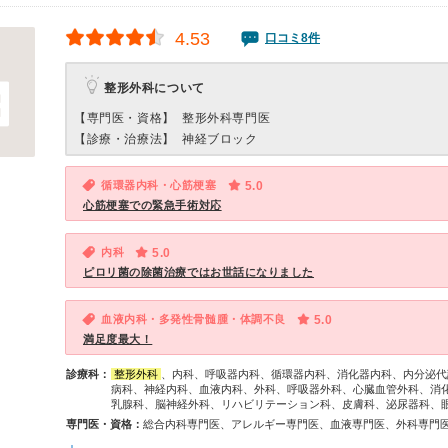
4.53
口コミ8件
整形外科について
【専門医・資格】
整形外科専門医
【診療・治療法】
神経ブロック
循環器内科・心筋梗塞
5.0
心筋梗塞での緊急手術対応
内科
5.0
ピロリ菌の除菌治療ではお世話になりました
血液内科・多発性骨髄腫・体調不良
5.0
満足度最大！
診療科：
整形外科
、内科、呼吸器内科、循環器内科、消化器内科、内分泌代
病科、神経内科、血液内科、外科、呼吸器外科、心臓血管外科、消
乳腺科、脳神経外科、リハビリテーション科、皮膚科、泌尿器科、
専門医・資格：