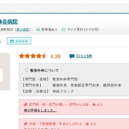
蜂谷病院
大泉町朝日（
東小泉駅
）
駐車場あり
マイナ受付 (スマホ可)
女医在籍
0）
4.39
口コミ5件
整形外科について
【専門医・資格】
整形外科専門医
【専門外来】
腰痛外来、骨粗鬆症専門外来、膝関節外来
【診療・治療法】
神経ブロック
肛門科・痔・肛門が痛い・肛門から出血
5.0
痔の手術をしました。
外科・下肢静脈瘤・手足がしびれる
5.0