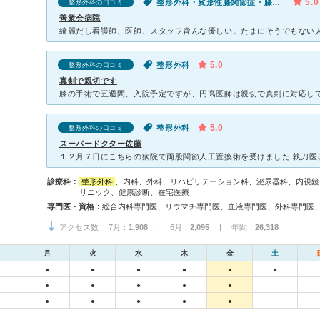
5.0
整形外科・変形性膝関節症・膝の痛み
整形外科の口コミ
善衆会病院
5.0
整形外科
整形外科の口コミ
真剣で親切です
5.0
整形外科
整形外科の口コミ
スーパードクター佐藤
診療科：
整形外科
、内科、外科、リハビリテーション科、泌尿器科、内視鏡
リニック、健康診断、在宅医療
専門医・資格：
アクセス数 7月：
1,908
| 6月：
2,095
| 年間：
26,318
月
火
水
木
金
土
●
●
●
●
●
●
●
●
●
●
●
●
●
●
●
●