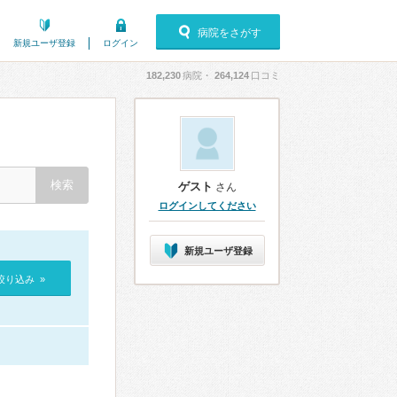
病院をさがす
新規ユーザ登録
ログイン
182,230
病院・
264,124
口コミ
ゲスト
さん
ログインしてください
新規ユーザ登録
絞り込み »