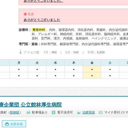
ありがとうございました。
5.0
ありがとうございました
診療科：
整形外科
、内科、循環器内科、消化器内科、胃腸科、内分泌代謝科
科、アレルギー科、神経内科、外科、消化器外科、脳神経外科、皮
器科、肛門科、漢方、内視鏡、放射線科、ペインクリニック、健康
専門医・資格：
アクセス数 7月：
469
| 6月：
540
| 年間：
5,858
月
火
水
木
金
土
●
●
●
●
●
●
●
●
●
●
●
●
療企業団 公立館林厚生病院
成島町（
館林駅
）
駐車場あり
電子決済可
治療実績
マイナ受付 (スマ
女医在籍