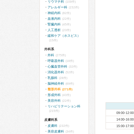
リウマチ科
(109件)
アレルギー科
(152件)
神経内科
(82件)
血液内科
(22件)
腎臓内科
(45件)
人工透析
(23件)
緩和ケア（ホスピス）
(15件)
外科系
外科
(275件)
呼吸器外科
(18件)
心臓血管外科
(32件)
消化器外科
(52件)
乳腺科
(28件)
脳神経外科
(69件)
整形外科
(271件)
形成外科
(43件)
美容外科
(22件)
リハビリテーション科
(215件)
09:00-12:00
14:00-16:00
皮膚科系
皮膚科
(232件)
15:00-17:00
美容皮膚科
(34件)