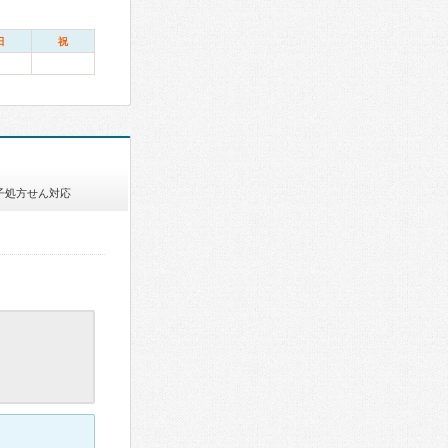
日
祝
子処方せん対応