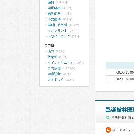
歯科
(1,049件)
矯正歯科
(370件)
歯周病科
(77件)
小児歯科
(672件)
歯科口腔外科
(424件)
インプラント
(77件)
ホワイトニング
(57件)
その他
漢方
(27件)
救急科
(18件)
ペインクリニック
(19件)
予防接種
(1,179件)
09:00-13:00
健康診断
(45件)
16:00-18:00
人間ドック
(11件)
邑楽館林医
群馬県館林市
朝（8:30〜）