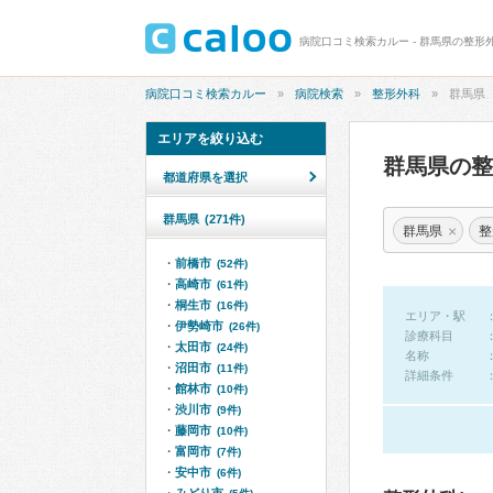
病院口コミ検索カルー - 群馬県の整形
病院口コミ検索カルー
病院検索
整形外科
群馬県
エリアを絞り込む
群馬県の
都道府県を選択
群馬県
(271件)
×
群馬県
整
前橋市
(52件)
高崎市
(61件)
桐生市
(16件)
エリア・駅
伊勢崎市
(26件)
診療科目
太田市
(24件)
名称
沼田市
(11件)
詳細条件
館林市
(10件)
渋川市
(9件)
藤岡市
(10件)
富岡市
(7件)
安中市
(6件)