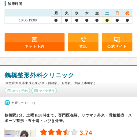
診療時間
月
火
水
木
金
土
日
祝
10:00-19:00
ネット予約
電話
公式サイト
鶴橋整形外科クリニック
大阪府大阪市東成区東小橋（鶴橋駅、玉造駅、大阪上本町駅）
ネット予約
マイナ受付
土曜（〜18:00）
鶴橋駅2分。土曜も18時まで。専門医在籍。リウマチ外来・骨粗鬆症・ス
ポーツ整形・五十肩・いびき外来。
3.74