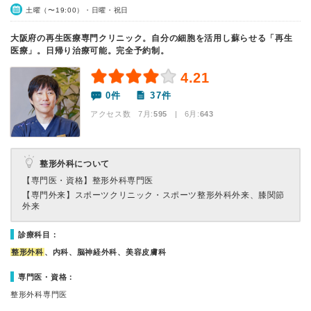
土曜（〜19:00）・日曜・祝日
大阪府の再生医療専門クリニック。自分の細胞を活用し蘇らせる「再生
医療」。日帰り治療可能。完全予約制。
4.21
0件
37件
アクセス数 7月:
595
| 6月:
643
整形外科について
【専門医・資格】
整形外科専門医
【専門外来】
スポーツクリニック・スポーツ整形外科外来、膝関節
外来
診療科目：
整形外科
、内科、脳神経外科、美容皮膚科
専門医・資格：
整形外科専門医