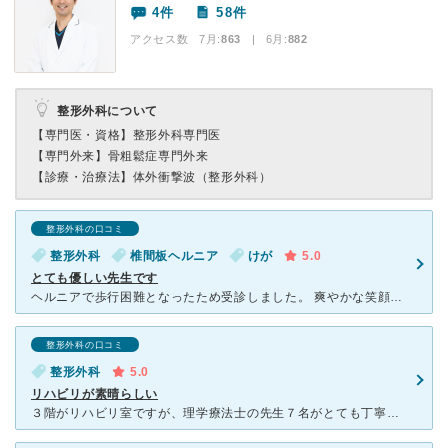
4件
58件
アクセス数 7月:
863
| 6月:
882
整形外科について
【専門医・資格】
整形外科専門医
【専門外来】
骨粗鬆症専門外来
【診療・治療法】
体外衝撃波（整形外科）
整形外科の口コミ
整形外科
椎間板ヘルニア
けが
5.0
とても優しい先生です
ヘルニアで歩行困難となったため受診しました。 爽やかな笑顔で丁寧に診察いただき、院長は腰専門にされてるとのことで、質問したことに対しても分かりやすく答えていただきました。日常生活も不安になっていまし
整形外科の口コミ
整形外科
5.0
リハビリが素晴らしい
３階がリハビリ室ですが、理学療法士の先生７名がとても丁寧に対応してくれます。 ２年前、重度の腰椎すべり症で お世話になりました。 お陰様で手術しなくても、元のように歩けるようになりました。痛くて辛