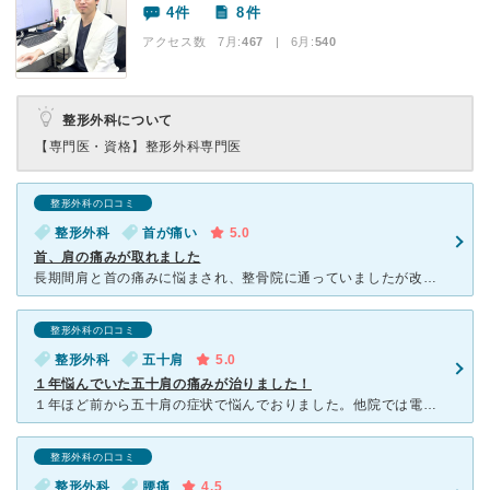
4件
8件
アクセス数 7月:
467
| 6月:
540
整形外科について
【専門医・資格】
整形外科専門医
整形外科の口コミ
整形外科
首が痛い
5.0
首、肩の痛みが取れました
長期間肩と首の痛みに悩まされ、整骨院に通っていましたが改善しなかったため、こちらにお世話になることにしました。レントゲンやエコーを使ったしっかりとした診断を行い、リハビリのスタッフの方々は豊富な知識で
整形外科の口コミ
整形外科
五十肩
5.0
１年悩んでいた五十肩の痛みが治りました！
１年ほど前から五十肩の症状で悩んでおりました。他院では電気やリハビリを行ってもらいましたが一向に良くならずでどこに行っても良くならないと諦めていました。日に日に肩の痛が酷くなり夜寝ている時も痛みで起き
整形外科の口コミ
整形外科
腰痛
4.5