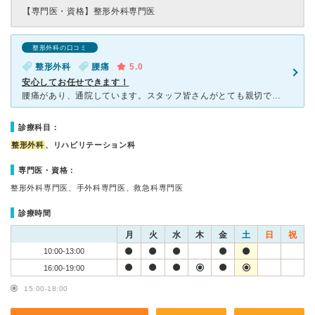
【専門医・資格】
整形外科専門医
整形外科の口コミ
整形外科
腰痛
5.0
安心してお任せできます！
腰痛があり、通院しています。スタッフ皆さんがとても親切で笑顔がいいです。院内も豪華で広く気持ちがいいです。先生は素晴らしく、患者の話を最後まで聞いて、診断をつけていただけます。治療方針も丁寧に伝えてく
診療科目：
整形外科
、リハビリテーション科
専門医・資格：
整形外科専門医、手外科専門医、救急科専門医
診療時間
月
火
水
木
金
土
日
祝
10:00-13:00
16:00-19:00
15:00-18:00