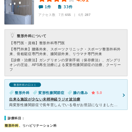
1件
33件
アクセス数 7月:
655
| 6月:
287
整形外科について
【専門医・資格】
整形外科専門医
【専門外来】
腰痛外来、スポーツクリニック・スポーツ整形外科外
来、骨粗鬆症専門外来、膝関節外来、リウマチ専門外来
【診療・治療法】
ガングリオンの穿刺手術（保存療法）、ガングリ
オンの圧迫、APS再生治療による変形性膝関節症の治療、クーリー
フ
整形外科の口コミ
整形外科
変形性膝関節症
膝の痛み
5.0
出来る施設が少ない末梢神経ラジオ波治療
両変形性膝関節症で長年苦しんでいる母がお世話になりました。 先月5月にオープンした阪急高槻駅バスターミナルから徒歩2分ほどのクリニックで、内覧会で平田先生のお話を聞いて受診しました。 平田先生
診療科目：
整形外科
、リハビリテーション科