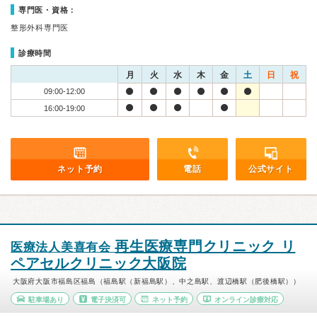
専門医・資格：
整形外科専門医
診療時間
月
火
水
木
金
土
日
祝
09:00-12:00
16:00-19:00
ネット予約
電話
公式サイト
再生医療専門クリニック リ
医療法人美喜有会
ペアセルクリニック大阪院
大阪府大阪市福島区福島（福島駅（新福島駅）、中之島駅、渡辺橋駅（肥後橋駅））
駐車場あり
電子決済可
ネット予約
オンライン診療対応