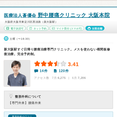
野中腰痛クリニック 大阪本院
医療法人蒼優会
大阪府大阪市東淀川区西淡路（新大阪駅）
電子決済可
ネット予約
マイナ受付
(スマホ可)
女医在籍
土曜（〜16:30）
新大阪駅すぐ日帰り腰痛治療専門クリニック。メスを使わない椎間板修
復治療。完全予約制。
3.41
14件
120件
アクセス数 7月:
6,275
| 6月:
7,206
整形外科について
【専門外来】
腰痛外来
整形外科の口コミ