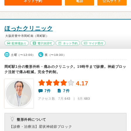
ネット予約
電話
公式サイト
ほったクリニック
大阪府豊中市岡町南（岡町駅）
駐車場あり
電子決済可
ネット予約
マイナ受付
土曜（〜12:00）
夜（〜19:30）
岡町駅1分の整形外科・痛みのクリニック。19時半まで診療。神経ブロッ
ク注射で痛み軽減。完全予約制。
4.17
7件
7件
アクセス数 7月:
643
| 6月:
683
整形外科について
【診療・治療法】
星状神経節ブロック