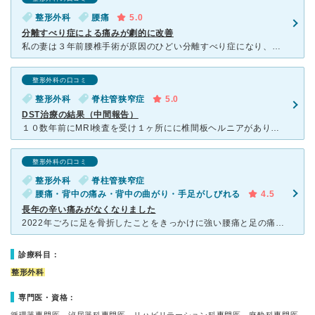
整形外科
腰痛
5.0
分離すべり症による痛みが劇的に改善
私の妻は３年前腰椎手術が原因のひどい分離すべり症になり、丁度１年前の11月18日に野中腰痛クリニックで治療を受け、劇的に改善しました。 2年前に妻が椎間板ヘルニアを発症しました。この時地元の病
整形外科の口コミ
整形外科
脊柱管狭窄症
5.0
DST治療の結果（中間報告）
１０数年前にMRI検査を受け１ヶ所にに椎間板ヘルニアがあり脊柱管狭窄症と診断されました。当時は間欠性跛行はありましたが、普段は痛みや痺れはなく投薬でなんとか我慢できる程度でした。しかし経年と共に徐々に
整形外科の口コミ
整形外科
脊柱管狭窄症
腰痛・背中の痛み・背中の曲がり・手足がしびれる
4.5
長年の辛い痛みがなくなりました
2022年ごろに足を骨折したことをきっかけに強い腰痛と足の痛みと痺れに悩まされていました。近所の整形外科で骨折の検査をした時に腰も見てもらったら脊柱管狭窄症と診断されしばらくは様子をみていましたが耐え
診療科目：
整形外科
専門医・資格：