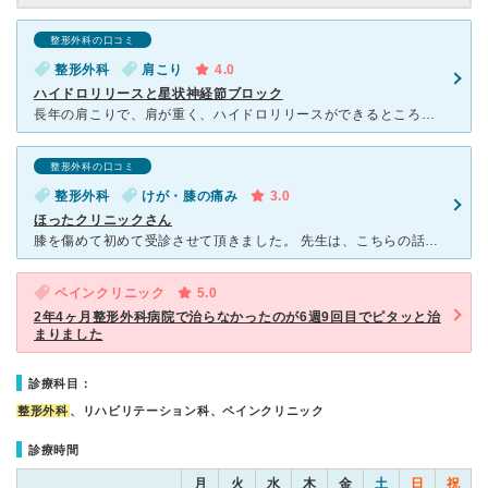
整形外科の口コミ
整形外科
肩こり
4.0
ハイドロリリースと星状神経節ブロック
長年の肩こりで、肩が重く、ハイドロリリースができるところを探し受診しています。また、ここで初めて星状神経節ブロックという首に麻酔を打つ治療を知りました。高血圧や便秘など、重症ではないもの、気になる体調
整形外科の口コミ
整形外科
けが・膝の痛み
3.0
ほったクリニックさん
膝を傷めて初めて受診させて頂きました。 先生は、こちらの話をよく聞いてくださり穏やかで、安心して受診することができました。有難うございました。 身近に酷い肩こりに悩んでいる人が居り、待合室に大
ペインクリニック
5.0
2年4ヶ月整形外科病院で治らなかったのが6週9回目でピタッと治
まりました
診療科目：
整形外科
、リハビリテーション科、ペインクリニック
診療時間
月
火
水
木
金
土
日
祝