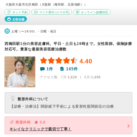
大阪府大阪市北区梅田（大阪駅（梅田駅、北新地駅））
ネット予約
マイナ受付
(スマホ可)
オンライン診療対応
女医在籍
土曜（〜19:00）・日曜・祝日
西梅田駅1分の美容皮膚科。平日・土日も19時まで。女性医師。保険診療
対応可。豊富な最新美容医療治療数
4.40
1件
165件
アクセス数 7月:
1,526
| 6月:
1,638
整形外科について
【診療・治療法】
関節鏡下手術による変形性股関節症の治療
美容外科
5.0
キレイなクリニックで親切で丁寧！