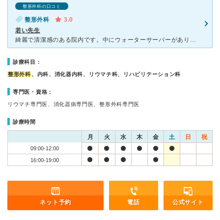
整形外科の口コミ
整形外科
3.0
若い先生
綺麗で清潔感のある院内です。中にウォーターサーバーがあり、助かります。予約していても結構待たされることが多かったです。キッズスペースなどはないので、お子様を連れて行かれる方は、時間つぶしにでききる本な
診療科目：
整形外科
、内科、消化器内科、リウマチ科、リハビリテーション科
専門医・資格：
リウマチ専門医、消化器病専門医、整形外科専門医
診療時間
月
火
水
木
金
土
日
祝
09:00-12:00
16:00-19:00
ネット予約
電話
公式サイト