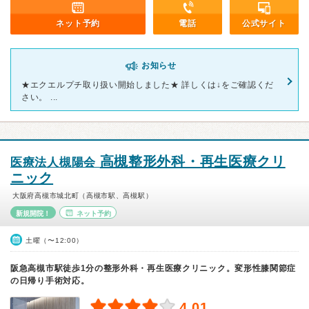
ネット予約
電話
公式サイト
お知らせ
★エクエルプチ取り扱い開始しました★ 詳しくは↓をご確認くだ
さい。 ...
高槻整形外科・再生医療クリ
医療法人槻陽会
ニック
大阪府高槻市城北町（高槻市駅、高槻駅）
新規開院！
ネット予約
土曜（〜12:00）
阪急高槻市駅徒歩1分の整形外科・再生医療クリニック。変形性膝関節症
の日帰り手術対応。
4.01