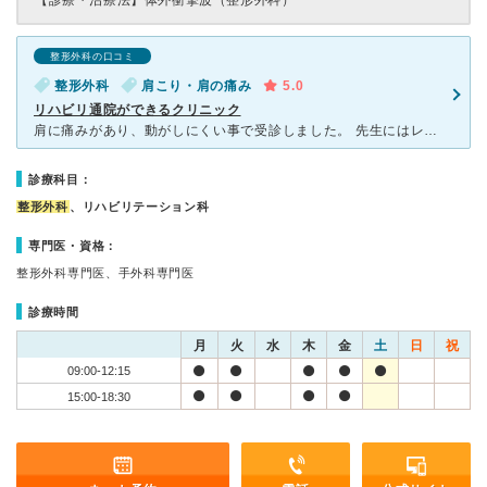
【診療・治療法】
体外衝撃波（整形外科）
整形外科の口コミ
整形外科
肩こり・肩の痛み
5.0
リハビリ通院ができるクリニック
肩に痛みがあり、動がしにくい事で受診しました。 先生にはレントゲンを撮って頂き、お薬の処方とリハビリをして頂くことになりました。 リハビリに案内してもらい、担当の理学療法士さんに行って頂きました。
診療科目：
整形外科
、リハビリテーション科
専門医・資格：
整形外科専門医、手外科専門医
診療時間
月
火
水
木
金
土
日
祝
09:00-12:15
15:00-18:30