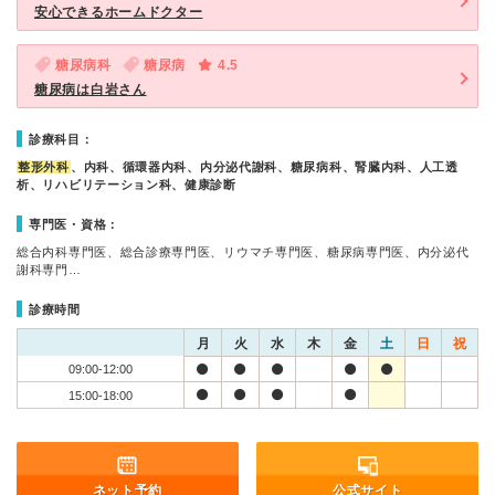
安心できるホームドクター
糖尿病科
糖尿病
4.5
糖尿病は白岩さん
診療科目：
整形外科
、内科、循環器内科、内分泌代謝科、糖尿病科、腎臓内科、人工透
析、リハビリテーション科、健康診断
専門医・資格：
総合内科専門医、総合診療専門医、リウマチ専門医、糖尿病専門医、内分泌代
謝科専門…
診療時間
月
火
水
木
金
土
日
祝
09:00-12:00
15:00-18:00
ネット予約
公式サイト