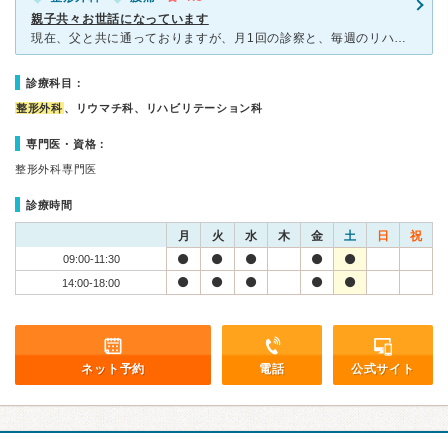
親子共々お世話になっています
現在、父と共に通っておりますが、月1回の診察と、毎週のリハビリにより、重いものを持ったことによる腰の違和感が緩和されました。 また、骨粗鬆症については問題なしとの結果を早々に頂き安心しております。
診療科目：
整形外科
、リウマチ科、リハビリテーション科
専門医・資格：
整形外科専門医
診療時間
月
火
水
木
金
土
日
祝
09:00-11:30
14:00-18:00
ネット予約
電話
公式サイト