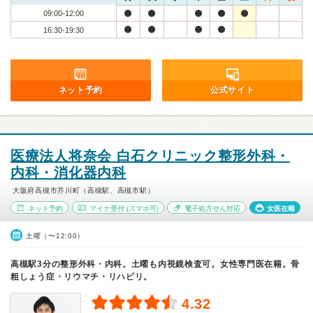
09:00-12:00
16:30-19:30
ネット予約
公式サイト
医療法人将奈会 白石クリニック整形外科・
内科・消化器内科
大阪府高槻市芥川町（高槻駅、高槻市駅）
ネット予約
マイナ受付
(スマホ可)
電子処方せん対応
女医在籍
土曜（〜12:00）
高槻駅3分の整形外科・内科。土曜も内視鏡検査可。女性専門医在籍。骨
粗しょう症・リウマチ・リハビリ。
4.32