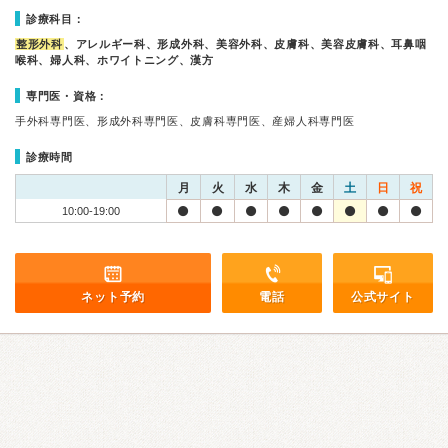
診療科目：
整形外科
、アレルギー科、形成外科、美容外科、皮膚科、美容皮膚科、耳鼻咽
喉科、婦人科、ホワイトニング、漢方
専門医・資格：
手外科専門医、形成外科専門医、皮膚科専門医、産婦人科専門医
診療時間
月
火
水
木
金
土
日
祝
10:00-19:00
ネット予約
電話
公式サイト