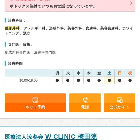
ボトックス注射でいつもお世話になっています。
診療科目：
整形外科
、アレルギー科、形成外科、美容外科、皮膚科、美容皮膚科、ホワイ
トニング、漢方
専門医・資格：
形成外科専門医、皮膚科専門医
診療時間
月
火
水
木
金
土
日
祝
10:00-19:00
ネット予約
電話
公式サイト
W CLINIC 梅田院
医療法人涼葵会