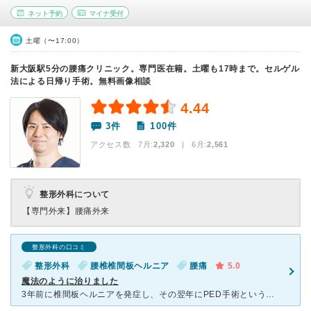
ネット予約
マイナ受付
土曜（〜17:00）
新大阪駅5分の腰痛クリニック。専門医在籍。土曜も17時まで。セルゲル
法による日帰り手術。無料画像相談
4.44
3件
100件
アクセス数 7月:
2,320
| 6月:
2,561
整形外科について
【専門外来】
腰痛外来
整形外科の口コミ
整形外科
腰椎椎間板ヘルニア
腰痛
5.0
魔法のように治りました
3年前に椎間板ヘルニアを発症し、その翌年にPED手術という最先端の外科手術を受けました。脊髄損傷の危険があるということで、全身麻酔ではなく局所麻酔でした。手術中はこの世のものとは思えないくらいの強烈な