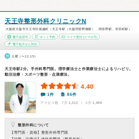
天王寺整形外科クリニックN
大阪府大阪市天王寺区堀越町（天王寺駅（大阪阿部野橋駅）、阿倍野駅、寺田町駅）
電子決済可
ネット予約
マイナ受付
(スマホ可)
電子処方せん対応
土曜（〜12:15）
天王寺駅2分。手外科専門医。理学療法士と作業療法士によるリハビリ。
動注治療・スポーツ整形・点滴療法。
4.40
1件
86件
アクセス数 7月:
1,312
| 6月:
1,409
整形外科について
【専門医・資格】
整形外科専門医