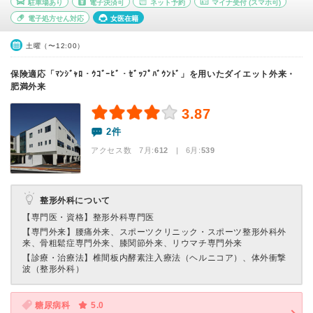
駐車場あり
電子決済可
ネット予約
マイナ受付
(スマホ可)
電子処方せん対応
女医在籍
土曜（〜12:00）
保険適応「ﾏﾝｼﾞｬﾛ・ｳｺﾞｰﾋﾞ・ｾﾞｯﾌﾟﾊﾞｳﾝﾄﾞ」を用いたダイエット外来・
肥満外来
3.87
2件
アクセス数 7月:
612
| 6月:
539
整形外科について
【専門医・資格】
整形外科専門医
【専門外来】
腰痛外来、スポーツクリニック・スポーツ整形外科外
来、骨粗鬆症専門外来、膝関節外来、リウマチ専門外来
【診療・治療法】
椎間板内酵素注入療法（ヘルニコア）、体外衝撃
波（整形外科）
糖尿病科
5.0