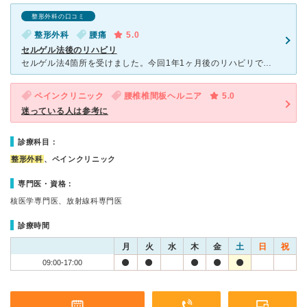
整形外科の口コミ
整形外科
腰痛
5.0
セルゲル法後のリハビリ
セルゲル法4箇所を受けました。今回1年1ヶ月後のリハビリです。 セルゲル法の手術をして約半年、調子が良くて運動に精を出しました。やり過ぎですね。ヘルニアに似た痛みが出て1ヶ月近く休みました。そこで戻
ペインクリニック
腰椎椎間板ヘルニア
5.0
迷っている人は参考に
診療科目：
整形外科
、ペインクリニック
専門医・資格：
核医学専門医、放射線科専門医
診療時間
月
火
水
木
金
土
日
祝
09:00-17:00