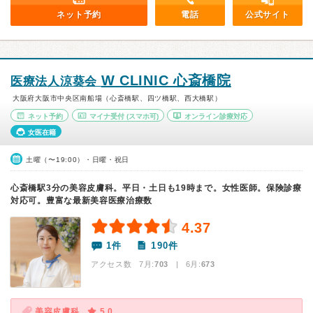
ネット予約
電話
公式サイト
W CLINIC 心斎橋院
医療法人涼葵会
大阪府大阪市中央区南船場（心斎橋駅、四ツ橋駅、西大橋駅）
ネット予約
マイナ受付
(スマホ可)
オンライン診療対応
女医在籍
土曜（〜19:00）・日曜・祝日
心斎橋駅3分の美容皮膚科。平日・土日も19時まで。女性医師。保険診療
対応可。豊富な最新美容医療治療数
4.37
1件
190件
アクセス数 7月:
703
| 6月:
673
美容皮膚科
5.0