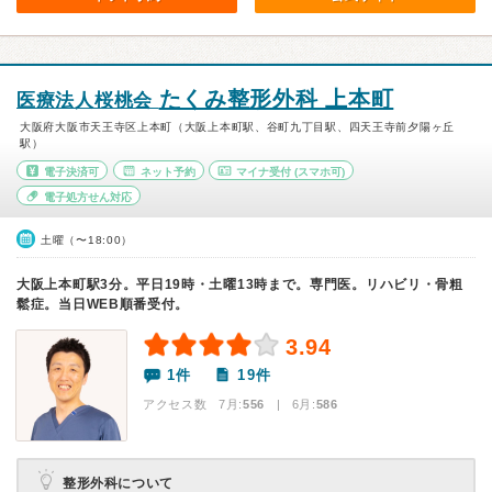
たくみ整形外科 上本町
医療法人桜桃会
大阪府大阪市天王寺区上本町（大阪上本町駅、谷町九丁目駅、四天王寺前夕陽ヶ丘
駅）
電子決済可
ネット予約
マイナ受付
(スマホ可)
電子処方せん対応
土曜（〜18:00）
大阪上本町駅3分。平日19時・土曜13時まで。専門医。リハビリ・骨粗
鬆症。当日WEB順番受付。
3.94
1件
19件
アクセス数 7月:
556
| 6月:
586
整形外科について