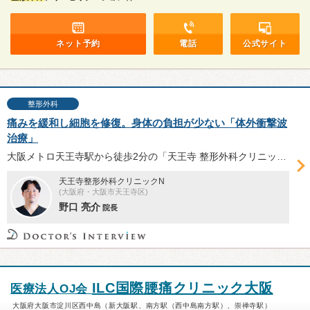
ネット予約
電話
公式サイト
整形外科
痛みを緩和し細胞を修復。身体の負担が少ない「体外衝撃波
治療」
大阪メトロ天王寺駅から徒歩2分の「天王寺 整形外科クリニック N」は、音速より速い圧力波を患部に照射して痛みを緩和する「体外衝撃波治療」を行っている。身体への負担が少なく、細胞の修復も期待できる体外衝撃波治療について、野口亮介院長に話を伺った。
天王寺整形外科クリニックN
(大阪府・大阪市天王寺区)
野口 亮介
院長
ILC国際腰痛クリニック大阪
医療法人OJ会
大阪府大阪市淀川区西中島（新大阪駅、南方駅（西中島南方駅）、崇禅寺駅）