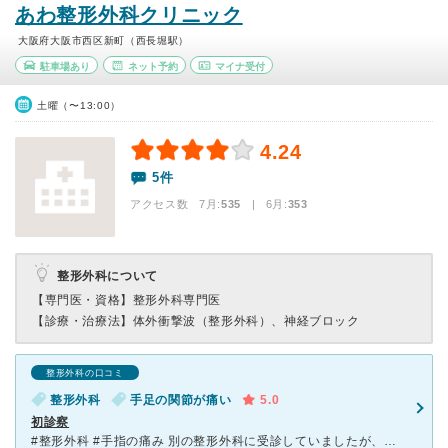
あわ整形外科クリニック
大阪府大阪市西区新町（西長堀駅）
駐車場あり
ネット予約
マイナ受付
土曜（〜13:00）
4.24
5件
アクセス数 7月:
535
| 6月:
353
整形外科について
【専門医・資格】
整形外科専門医
【診療・治療法】
体外衝撃波（整形外科）、神経ブロック
整形外科の口コミ
整形外科
手足の関節が痛い
5.0
初診察
#整形外科 #手指の痛み 別の整形外科に受診していましたが、知人の紹介であわ整形外科を初診で受診しました。 人は沢山いましたが、待ち時間もそこまで長くなくて、なにより先生が凄く丁寧に診察や