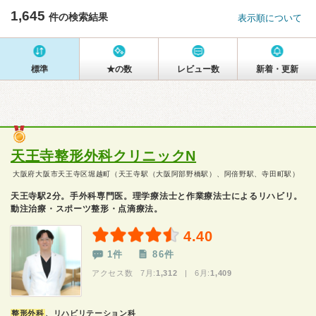
1,645
件の検索結果
表示順について
標準
★の数
レビュー数
新着・更新
天王寺整形外科クリニックN
大阪府大阪市天王寺区堀越町（天王寺駅（大阪阿部野橋駅）、阿倍野駅、寺田町駅）
天王寺駅2分。手外科専門医。理学療法士と作業療法士によるリハビリ。
動注治療・スポーツ整形・点滴療法。
4.40
1件
86件
アクセス数 7月:
1,312
| 6月:
1,409
整形外科
、リハビリテーション科